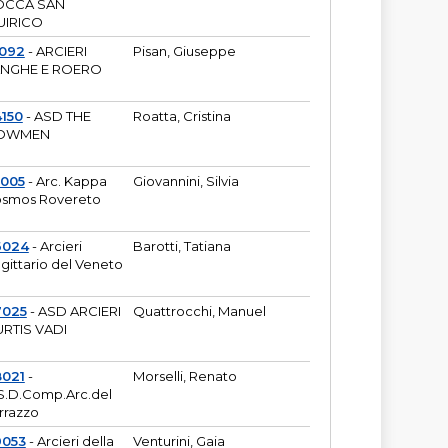
OCCA SAN
UIRICO
1092
- ARCIERI
Pisan, Giuseppe
ANGHE E ROERO
150
- ASD THE
Roatta, Cristina
OWMEN
5005
- Arc. Kappa
Giovannini, Silvia
smos Rovereto
6024
- Arcieri
Barotti, Tatiana
gittario del Veneto
7025
- ASD ARCIERI
Quattrocchi, Manuel
RTIS VADI
8021
-
Morselli, Renato
S.D.Comp.Arc.del
rrazzo
9053
- Arcieri della
Venturini, Gaia