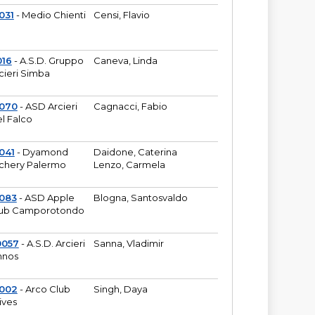
031
- Medio Chienti
Censi, Flavio
016
- A.S.D. Gruppo
Caneva, Linda
cieri Simba
2070
- ASD Arcieri
Cagnacci, Fabio
l Falco
041
- Dyamond
Daidone, Caterina
chery Palermo
Lenzo, Carmela
083
- ASD Apple
Blogna, Santosvaldo
ub Camporotondo
0057
- A.S.D. Arcieri
Sanna, Vladimir
hnos
1002
- Arco Club
Singh, Daya
ives