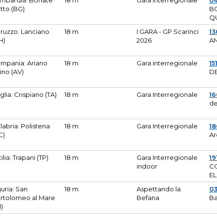
mbardia: Bonate
18 m
Gara Interregionale
04
tto (BG)
B
Q
ruzzo: Lanciano
18 m
I GARA - GP Scarinci
13
H)
2026
A
mpania: Ariano
18 m
Gara interregionale
15
pino (AV)
DE
glia: Crispiano (TA)
18 m
Gara Interregionale
1
de
labria: Polistena
18 m
Gara Interregionale
18
C)
Ar
cilia: Trapani (TP)
18 m
Gara Interregionale
19
indoor
CO
EL
guria: San
18 m
Aspettando la
0
rtolomeo al Mare
Befana
Ba
M)