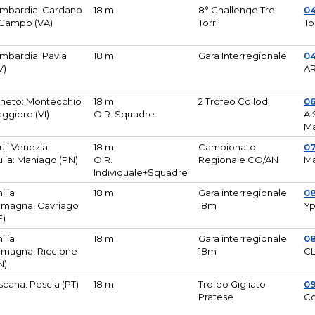
mbardia: Cardano
18 m
8° Challenge Tre
0
 Campo (VA)
Torri
To
mbardia: Pavia
18 m
Gara Interregionale
04
V)
AR
neto: Montecchio
18 m
2 Trofeo Collodi
0
ggiore (VI)
O.R. Squadre
A.
Ma
iuli Venezia
18 m
Campionato
0
ulia: Maniago (PN)
O.R.
Regionale CO/AN
M
Individuale+Squadre
ilia
18 m
Gara interregionale
0
magna: Cavriago
18m
Yp
E)
ilia
18 m
Gara interregionale
0
magna: Riccione
18m
CL
N)
scana: Pescia (PT)
18 m
Trofeo Gigliato
0
Pratese
Co