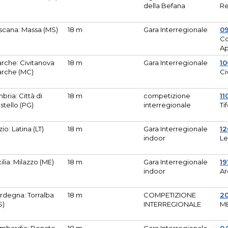
della Befana
Re
scana: Massa (MS)
18 m
Gara Interregionale
0
Co
A
rche: Civitanova
18 m
Gara Interregionale
10
rche (MC)
Ci
bria: Città di
18 m
competizione
11
stello (PG)
interregionale
Ti
zio: Latina (LT)
18 m
Gara Interregionale
1
indoor
Le
cilia: Milazzo (ME)
18 m
Gara Interregionale
19
indoor
Ar
rdegna: Torralba
18 m
COMPETIZIONE
2
S)
INTERREGIONALE
M