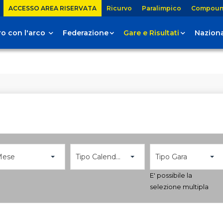
ACCESSO AREA RISERVATA
Ricurvo
Paralimpico
Compou
tiro con l'arco
Federazione
Gare e Risultati
Naziona
Mese
Tipo Calendario
Tipo Gara
E' possibile la
selezione multipla