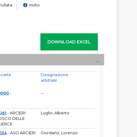
nullata
Invito
cietà
Designazione
arbitrale
0000
-
--
161
- ARCIERI
Luglio, Alberto
OSCO DELLE
UERCE
034
- ASD ARCIERI
Giordano, Lorenzo