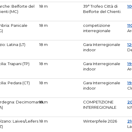
rche: Belforte del
18 m
39° Trofeo Città di
10
ienti (MC)
Belforte del Chienti.
bria: Panicale
18 m
competizione
11
G)
interregionale
Ar
zio: Latina (LT)
18 m
Gara Interregionale
1
indoor
De
cilia: Trapani (TP)
18 m
Gara Interregionale
19
indoor
Ar
cilia: Pedara (CT)
18 m
Gara Interregionale
19
indoor
Cl
rdegna: Decimomannu
18 m
COMPETIZIONE
2
A)
INTERREGIONALE
Ic
lzano: Laives/Leifers
18 m
Winterpfeile 2026
2
Z)
La