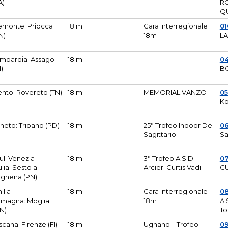
A)
R
Q
emonte: Priocca
18 m
Gara Interregionale
0
N)
18m
L
mbardia: Assago
18 m
--
04
I)
B
ento: Rovereto (TN)
18 m
MEMORIAL VANZO
0
Ko
neto: Tribano (PD)
18 m
25° Trofeo Indoor Del
0
Sagittario
Sa
iuli Venezia
18 m
3° Trofeo A.S.D.
0
ulia: Sesto al
Arcieri Curtis Vadi
CU
ghena (PN)
ilia
18 m
Gara interregionale
0
magna: Moglia
18m
A.
N)
To
scana: Firenze (FI)
18 m
Ugnano – Trofeo
0