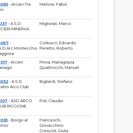
4065
- Arcieri Tre
Melone, Fabio
rri
137
- A.S.D.
Migliorati, Marco
CIERI MINERVA
6067
-
Corbucci, Edoardo
S.D.Arc.Montecchio
Peretto, Roberto
ggiore
7017
- Arcieri
Pinna, Mariagrazia
aniago
Quattrocchi, Manuel
8032
- A.S.D.
Bigliardi, Stefano
silon Arco Club
8107
- ASD ARCO
Poli, Claudio
UB RICCIONE
9035
- Borgo al
Franceschi,
rnio
Giovacchino
Crescioli, Giulia