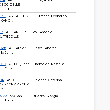
161
- ARCIERI
Luglio, Alberto
OSCO DELLE
UERCE
039
- ASD ARCIERI
Di Stefano, Leonardo
NXANON
113
- ASD ARCIERI
Voli, Antonio
L TRICOLLE
6028
- A.D. Arcieri
Fiaschi, Andrea
llo Jonio
050
- A.S.D. Queen
Giarmoleo, Rossella
co Club
116
- ASD
Daidone, Caterina
MPAGNIA ARCIERI
IMI
3009
- Arc.San
Briozzo, Giorgio
rtolomeo