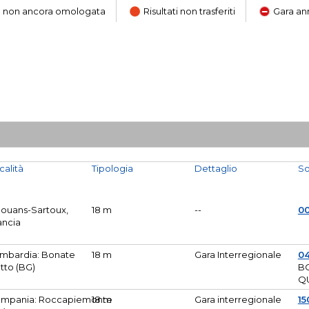
ara non ancora omologata
Risultati non trasferiti
Gara an
calità
Tipologia
Dettaglio
So
Mouans-Sartoux,
18 m
--
0
ancia
mbardia: Bonate
18 m
Gara Interregionale
04
tto (BG)
B
Q
mpania: Roccapiemonte
18 m
Gara interregionale
15