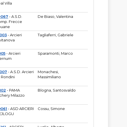
al Villa
9067
- A.S.D.
De Biaso, Valentina
mp. Frecce
puane
003
- Arcieri
Tagliaferri, Gabriele
vitanova
005
- Arcieri
Sparamonti, Marco
fernum
2007
- A.S.D. Arcieri
Monachesi,
 Rondini
Massimiliano
102
- PAMA
Blogna, Santosvaldo
chery Milazzo
0061
- ASD ARCIERI
Cossu, Simone
EJLOGU