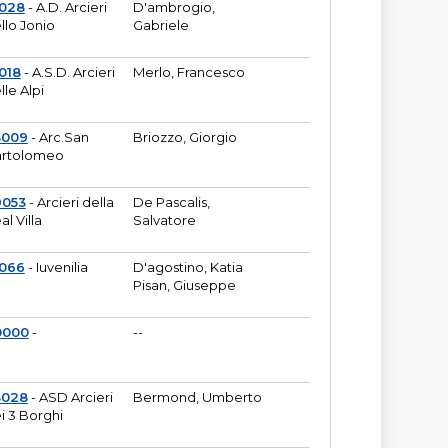
6028
- A.D. Arcieri
D'ambrogio,
llo Jonio
Gabriele
018
- A.S.D. Arcieri
Merlo, Francesco
lle Alpi
3009
- Arc.San
Briozzo, Giorgio
rtolomeo
9053
- Arcieri della
De Pascalis,
al Villa
Salvatore
1066
- Iuvenilia
D'agostino, Katia
Pisan, Giuseppe
0000
-
--
3028
- ASD Arcieri
Bermond, Umberto
i 3 Borghi