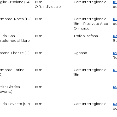
glia: Crispiano (TA)
18 m
Gara Interregionale
1
O.R. Individuale
de
emonte: Rosta (TO)
18 m
Gara Interregionale
01
18m - Riservato Arco
de
Olimpico
guria: San
18 m
Trofeo Befana
0
rtolomeo al Mare
Ba
M)
scana: Firenze (FI)
18 m
Ugnano
0
Re
emonte: Torino
18 m
Gara Interregionale
0
O)
18m
lirska Bistrica
18 m
--
0
lovenia)
guria: Levanto (SP)
18 m
Gara Interregionale
0
de