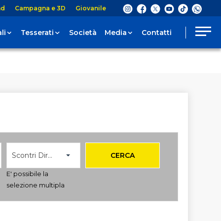
nd
Campagna e 3D
Giovanile
li
Tesserati
Società
Media
Contatti
Scontri Diretti
CERCA
E' possibile la
selezione multipla