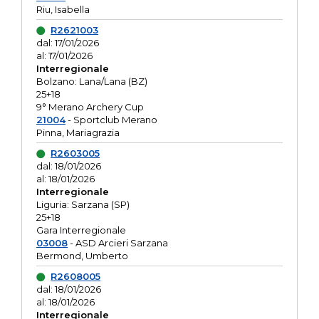
Riu, Isabella
R2621003
dal: 17/01/2026
al: 17/01/2026
Interregionale
Bolzano: Lana/Lana (BZ)
25+18
9° Merano Archery Cup
21004
- Sportclub Merano
Pinna, Mariagrazia
R2603005
dal: 18/01/2026
al: 18/01/2026
Interregionale
Liguria: Sarzana (SP)
25+18
Gara Interregionale
03008
- ASD Arcieri Sarzana
Bermond, Umberto
R2608005
dal: 18/01/2026
al: 18/01/2026
Interregionale