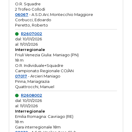
O.R. Squadre
2 Trofeo Collodi
06067
- A.S.D.Arc.Montecchio Maggiore
Corbucci, Edoardo
Peretto, Roberto
R2607002
dal: 10/01/2026
al: 11/01/2026
Interregionale
Friuli Venezia Giulia: Maniago (PN)
18 m
O.R. Individuale+Squadre
Campionato Regionale CO/AN
07017
- Arcieri Maniago
Pinna, Mariagrazia
Quattrocchi, Manuel
R2608002
dal: 10/01/2026
al: 11/01/2026
Interregionale
Emilia Romagna: Cavriago (RE)
18 m
Gara interregionale 18m