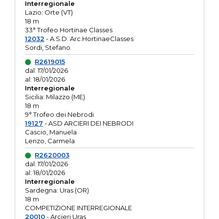
Interregionale
Lazio: Orte (VT)
18 m
33° Trofeo Hortinae Classes
12032
- A.S.D. Arc.HortinaeClasses
Sordi, Stefano
R2619015
dal: 17/01/2026
al: 18/01/2026
Interregionale
Sicilia: Milazzo (ME)
18 m
9° Trofeo dei Nebrodi
19127
- ASD ARCIERI DEI NEBRODI
Cascio, Manuela
Lenzo, Carmela
R2620003
dal: 17/01/2026
al: 18/01/2026
Interregionale
Sardegna: Uras (OR)
18 m
COMPETIZIONE INTERREGIONALE
20010
- Arcieri Uras