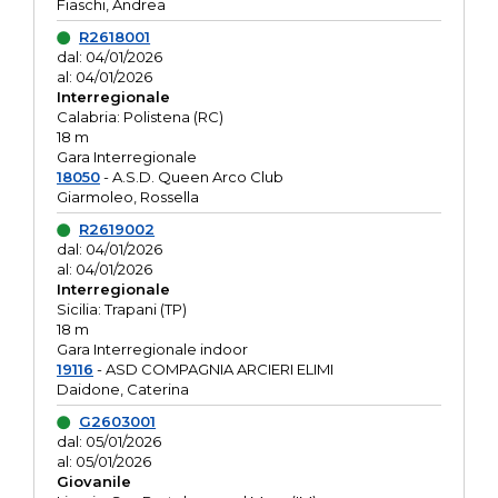
Fiaschi, Andrea
R2618001
dal: 04/01/2026
al: 04/01/2026
Interregionale
Calabria: Polistena (RC)
18 m
Gara Interregionale
18050
- A.S.D. Queen Arco Club
Giarmoleo, Rossella
R2619002
dal: 04/01/2026
al: 04/01/2026
Interregionale
Sicilia: Trapani (TP)
18 m
Gara Interregionale indoor
19116
- ASD COMPAGNIA ARCIERI ELIMI
Daidone, Caterina
G2603001
dal: 05/01/2026
al: 05/01/2026
Giovanile