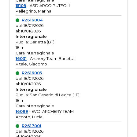
Gara interregionale
15109
- ASD ARCO PUTEOLI
Pellegrino, Marina
R2616004
dal: 18/01/2026
al: 18/01/2026
Interregionale
Puglia: Barletta (BT)
18 m
Gara Interregionale
16031
- Archery Team Barletta
Vitale, Giacomo
R2616005
dal: 18/01/2026
al: 18/01/2026
Interregionale
Puglia: San Cesario di Lecce (LE)
18 m
Gara Interregionale
16099
- EVO' ARCHERY TEAM
Accoto, Lucia
R2617001
dal: 18/01/2026
al: 18/01/2026