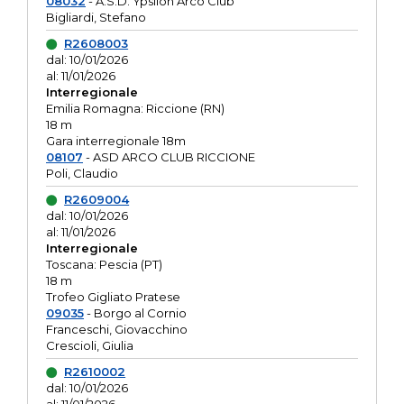
08032
- A.S.D. Ypsilon Arco Club
Bigliardi, Stefano
R2608003
dal: 10/01/2026
al: 11/01/2026
Interregionale
Emilia Romagna: Riccione (RN)
18 m
Gara interregionale 18m
08107
- ASD ARCO CLUB RICCIONE
Poli, Claudio
R2609004
dal: 10/01/2026
al: 11/01/2026
Interregionale
Toscana: Pescia (PT)
18 m
Trofeo Gigliato Pratese
09035
- Borgo al Cornio
Franceschi, Giovacchino
Crescioli, Giulia
R2610002
dal: 10/01/2026