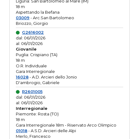
Liguria: San Bartolomeo al Mare (IM)
18 m
Aspettando la Befana
03009
- Arc.San Bartolomeo
Briozzo, Giorgio
G2616002
dal: 06/01/2026
al: 06/01/2026
Giovanile
Puglia: Crispiano (TA)
18 m
O.R. Individuale
Gara Interregionale
16028
- A.D. Arcieri dello Jonio
D'ambrogio, Gabriele
R2601005
dal: 06/01/2026
al: 06/01/2026
Interregionale
Piemonte: Rosta (TO)
18 m
Gara Interregionale 18m - Riservato Arco Olimpico
01018
- A.S.D. Arcieri delle Alpi
Merlo, Francesco