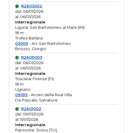
R2603002
dal: 06/01/2026
al: 06/01/2026
Interregionale
Liguria: San Bartolomeo al Mare (IM)
18 m
Trofeo Befana
03009
- Arc.San Bartolomeo
Briozzo, Giorgio
R2609003
dal: 06/01/2026
al: 06/01/2026
Interregionale
Toscana: Firenze (FI)
18 m
Ugnano
09053
- Arcieri della Real Villa
De Pascalis, Salvatore
R2601002
dal: 09/01/2026
al: 11/01/2026
Interregionale
Piemonte: Torino (TO)