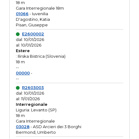
18 m
Gara Interregionale 18m
01066
- Iuvenilia
D'agostino, Katia
Pisan, Giuseppe
E2600002
dal: 10/01/2026
al: 10/01/2026
Estere
: Ilirska Bistrica (Slovenia)
18 m
--
00000
-
--
R2603003
dal: 10/01/2026
al: 11/01/2026
Interregionale
Liguria: Levanto (SP)
18 m
Gara Interregionale
03028
- ASD Arcieri dei 3 Borghi
Bermond, Umberto