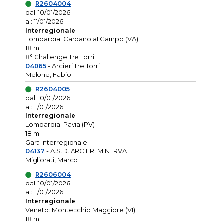
R2604004
dal: 10/01/2026
al: 11/01/2026
Interregionale
Lombardia: Cardano al Campo (VA)
18 m
8° Challenge Tre Torri
04065
- Arcieri Tre Torri
Melone, Fabio
R2604005
dal: 10/01/2026
al: 11/01/2026
Interregionale
Lombardia: Pavia (PV)
18 m
Gara Interregionale
04137
- A.S.D. ARCIERI MINERVA
Migliorati, Marco
R2606004
dal: 10/01/2026
al: 11/01/2026
Interregionale
Veneto: Montecchio Maggiore (VI)
18 m