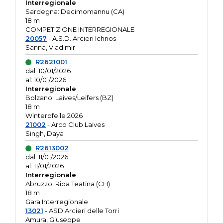
Interregionale
Sardegna: Decimomannu (CA)
18 m
COMPETIZIONE INTERREGIONALE
20057
- A.S.D. Arcieri Ichnos
Sanna, Vladimir
R2621001
dal: 10/01/2026
al: 10/01/2026
Interregionale
Bolzano: Laives/Leifers (BZ)
18 m
Winterpfeile 2026
21002
- Arco Club Laives
Singh, Daya
R2613002
dal: 11/01/2026
al: 11/01/2026
Interregionale
Abruzzo: Ripa Teatina (CH)
18 m
Gara Interregionale
13021
- ASD Arcieri delle Torri
Amura, Giuseppe