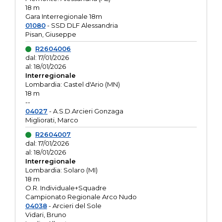
18 m
Gara Interregionale 18m
01080
- SSD DLF Alessandria
Pisan, Giuseppe
R2604006
dal: 17/01/2026
al: 18/01/2026
Interregionale
Lombardia: Castel d'Ario (MN)
18 m
--
04027
- A.S.D.Arcieri Gonzaga
Migliorati, Marco
R2604007
dal: 17/01/2026
al: 18/01/2026
Interregionale
Lombardia: Solaro (MI)
18 m
O.R. Individuale+Squadre
Campionato Regionale Arco Nudo
04038
- Arcieri del Sole
Vidari, Bruno