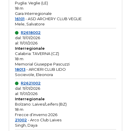
Puglia: Veglie (LE)
18 m
Gara Interregionale
16101
- ASD ARCHERY CLUB VEGLIE
Mele, Salvatore
R2618002
dal: 11/01/2026
al: 11/01/2026
Interregionale
Calabria: TAVERNA (CZ)
18 m
Memorial Giuseppe Pascuzzi
18013
- ARCIERI CLUB LIDO
Socievole, Eleonora
R2621002
dal: 11/01/2026
al: 11/01/2026
Interregionale
Bolzano: Laives/Leifers (BZ)
18 m
Frecce d’inverno 2026
21002
- Arco Club Laives
Singh, Daya