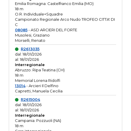
Emilia Romagna: Castelfranco Emilia (MO)
18 m
O.R. Individuale+Squadre
Campionato Regionale Arco Nudo TROFEO CITTA' DI
C
08085
- ASD ARCIERI DEL FORTE
Musolesi, Graziano
Morselli, Renato
R2613035
dal: 18/01/2026
al: 18/01/2026
Interregionale
Abruzzo: Ripa Teatina (CH)
18 m
Memorial Lorena Ridolfi
13014
- Arcieri Il Delfino
Capretti, Manuela Cecilia
R2615004
dal: 18/01/2026
al: 18/01/2026
Interregionale
Campania: Pozzuoli (NA)
18 m