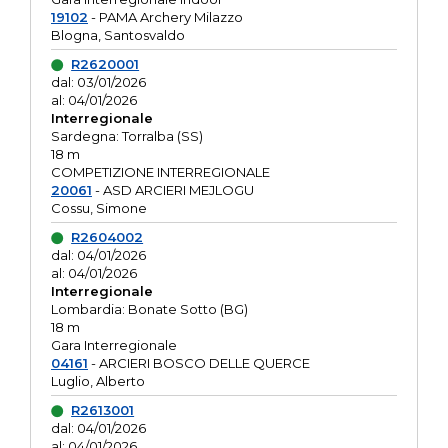
19102
- PAMA Archery Milazzo
Blogna, Santosvaldo
R2620001
dal: 03/01/2026
al: 04/01/2026
Interregionale
Sardegna: Torralba (SS)
18 m
COMPETIZIONE INTERREGIONALE
20061
- ASD ARCIERI MEJLOGU
Cossu, Simone
R2604002
dal: 04/01/2026
al: 04/01/2026
Interregionale
Lombardia: Bonate Sotto (BG)
18 m
Gara Interregionale
04161
- ARCIERI BOSCO DELLE QUERCE
Luglio, Alberto
R2613001
dal: 04/01/2026
al: 04/01/2026