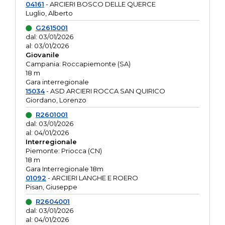
04161
- ARCIERI BOSCO DELLE QUERCE
Luglio, Alberto
G2615001
dal: 03/01/2026
al: 03/01/2026
Giovanile
Campania: Roccapiemonte (SA)
18 m
Gara interregionale
15034
- ASD ARCIERI ROCCA SAN QUIRICO
Giordano, Lorenzo
R2601001
dal: 03/01/2026
al: 04/01/2026
Interregionale
Piemonte: Priocca (CN)
18 m
Gara Interregionale 18m
01092
- ARCIERI LANGHE E ROERO
Pisan, Giuseppe
R2604001
dal: 03/01/2026
al: 04/01/2026