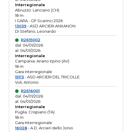
Interregionale
Abruzzo: Lanciano (CH)
18 m
I GARA - GP Scarinci 2026
13039
- ASD ARCIERI ANXANON
Di Stefano, Leonardo
R2615002
dal: 04/01/2026
al: 04/01/2026
Interregionale
Campania: Ariano Irpino (AV)
18 m
Gara interregionale
15113
- ASD ARCIERI DEL TRICOLLE
Voli, Antonio
R2616001
dal: 04/01/2026
al: 04/01/2026
Interregionale
Puglia: Crispiano (TA)
18 m
Gara Interregionale
16028
- A.D. Arcieri dello Jonio