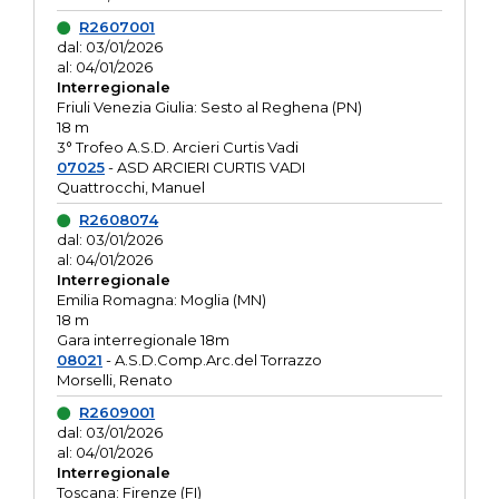
R2607001
dal: 03/01/2026
al: 04/01/2026
Interregionale
Friuli Venezia Giulia: Sesto al Reghena (PN)
18 m
3° Trofeo A.S.D. Arcieri Curtis Vadi
07025
- ASD ARCIERI CURTIS VADI
Quattrocchi, Manuel
R2608074
dal: 03/01/2026
al: 04/01/2026
Interregionale
Emilia Romagna: Moglia (MN)
18 m
Gara interregionale 18m
08021
- A.S.D.Comp.Arc.del Torrazzo
Morselli, Renato
R2609001
dal: 03/01/2026
al: 04/01/2026
Interregionale
Toscana: Firenze (FI)