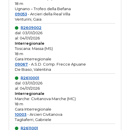
18 m
Ugnano – Trofeo della Befana
09053
- Arcieri della Real Villa
Venturini, Gaia
R2609002
dal: 03/01/2026
al: 04/01/2026
Interregionale
Toscana: Massa (MS)
18 m
Gara Interregionale
09067
- A.S.D. Comp. Frecce Apuane
De Biaso, Valentina
R2610001
dal: 03/01/2026
al: 04/01/2026
Interregionale
Marche: Civitanova Marche (MC)
18 m
Gara Interregionale
10003
- Arcieri Civitanova
Tagliaferri, Gabriele
R2611001