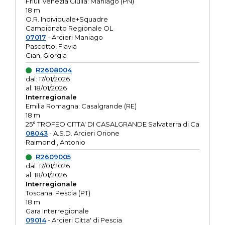
Friuli Venezia Giulia: Maniago (PN)
18 m
O.R. Individuale+Squadre
Campionato Regionale OL
07017
- Arcieri Maniago
Pascotto, Flavia
Cian, Giorgia
R2608004
dal: 17/01/2026
al: 18/01/2026
Interregionale
Emilia Romagna: Casalgrande (RE)
18 m
25° TROFEO CITTA' DI CASALGRANDE Salvaterra di Ca
08043
- A.S.D. Arcieri Orione
Raimondi, Antonio
R2609005
dal: 17/01/2026
al: 18/01/2026
Interregionale
Toscana: Pescia (PT)
18 m
Gara Interregionale
09014
- Arcieri Citta' di Pescia