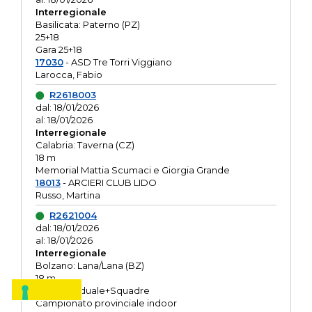
Interregionale
Basilicata: Paterno (PZ)
25+18
Gara 25+18
17030
- ASD Tre Torri Viggiano
Larocca, Fabio
R2618003
dal: 18/01/2026
al: 18/01/2026
Interregionale
Calabria: Taverna (CZ)
18 m
Memorial Mattia Scumaci e Giorgia Grande
18013
- ARCIERI CLUB LIDO
Russo, Martina
R2621004
dal: 18/01/2026
al: 18/01/2026
Interregionale
Bolzano: Lana/Lana (BZ)
18 m
O.R. Individuale+Squadre
Campionato provinciale indoor