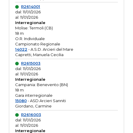
R2614001
dal: 11/01/2026
al: 11/01/2026
Interregionale
Molise: Termoli (CB)
18 m
O.R. Individuale
Campionato Regionale
14022
- A.S.D. Arcieri del Mare
Capretti, Manuela Cecilia
R2615003
dal: 11/01/2026
al: 11/01/2026
Interregionale
Campania: Benevento (BN)
18 m
Gara interregionale
15080
- ASD Arcieri Sanniti
Giordano, Carmine
R2616003
dal: 11/01/2026
al: 11/01/2026
Interregionale