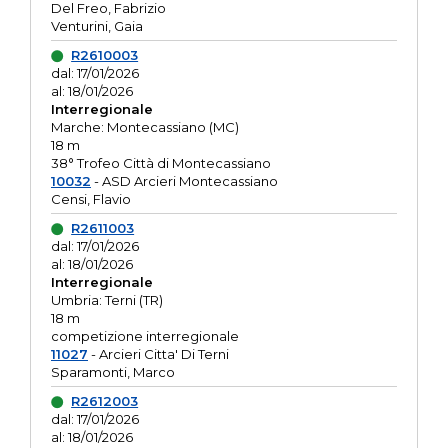
Del Freo, Fabrizio
Venturini, Gaia
R2610003
dal: 17/01/2026
al: 18/01/2026
Interregionale
Marche: Montecassiano (MC)
18 m
38° Trofeo Città di Montecassiano
10032
- ASD Arcieri Montecassiano
Censi, Flavio
R2611003
dal: 17/01/2026
al: 18/01/2026
Interregionale
Umbria: Terni (TR)
18 m
competizione interregionale
11027
- Arcieri Citta' Di Terni
Sparamonti, Marco
R2612003
dal: 17/01/2026
al: 18/01/2026