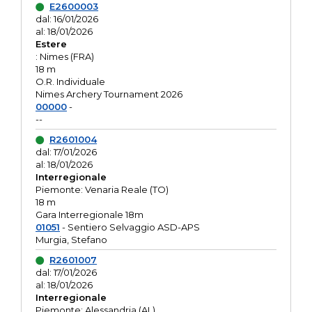
E2600003
dal: 16/01/2026
al: 18/01/2026
Estere
: Nimes (FRA)
18 m
O.R. Individuale
Nimes Archery Tournament 2026
00000
-
--
R2601004
dal: 17/01/2026
al: 18/01/2026
Interregionale
Piemonte: Venaria Reale (TO)
18 m
Gara Interregionale 18m
01051
- Sentiero Selvaggio ASD-APS
Murgia, Stefano
R2601007
dal: 17/01/2026
al: 18/01/2026
Interregionale
Piemonte: Alessandria (AL)