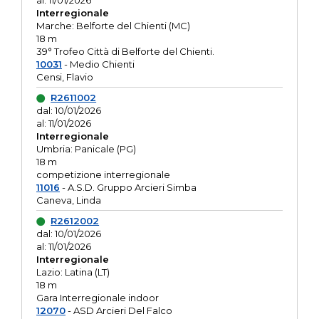
al: 11/01/2026
Interregionale
Marche: Belforte del Chienti (MC)
18 m
39° Trofeo Città di Belforte del Chienti.
10031
- Medio Chienti
Censi, Flavio
R2611002
dal: 10/01/2026
al: 11/01/2026
Interregionale
Umbria: Panicale (PG)
18 m
competizione interregionale
11016
- A.S.D. Gruppo Arcieri Simba
Caneva, Linda
R2612002
dal: 10/01/2026
al: 11/01/2026
Interregionale
Lazio: Latina (LT)
18 m
Gara Interregionale indoor
12070
- ASD Arcieri Del Falco