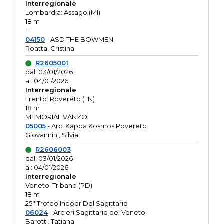
Interregionale
Lombardia: Assago (MI)
18 m
--
04150
- ASD THE BOWMEN
Roatta, Cristina
R2605001
dal: 03/01/2026
al: 04/01/2026
Interregionale
Trento: Rovereto (TN)
18 m
MEMORIAL VANZO
05005
- Arc. Kappa Kosmos Rovereto
Giovannini, Silvia
R2606003
dal: 03/01/2026
al: 04/01/2026
Interregionale
Veneto: Tribano (PD)
18 m
25° Trofeo Indoor Del Sagittario
06024
- Arcieri Sagittario del Veneto
Barotti, Tatiana