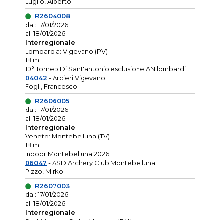
Luglio, Alberto
R2604008
dal: 17/01/2026
al: 18/01/2026
Interregionale
Lombardia: Vigevano (PV)
18 m
10° Torneo Di Sant'antonio esclusione AN lombardi
04042
- Arcieri Vigevano
Fogli, Francesco
R2606005
dal: 17/01/2026
al: 18/01/2026
Interregionale
Veneto: Montebelluna (TV)
18 m
Indoor Montebelluna 2026
06047
- ASD Archery Club Montebelluna
Pizzo, Mirko
R2607003
dal: 17/01/2026
al: 18/01/2026
Interregionale