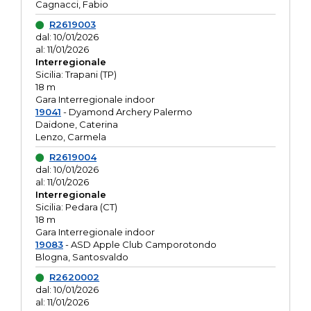
Cagnacci, Fabio
R2619003
dal: 10/01/2026
al: 11/01/2026
Interregionale
Sicilia: Trapani (TP)
18 m
Gara Interregionale indoor
19041
- Dyamond Archery Palermo
Daidone, Caterina
Lenzo, Carmela
R2619004
dal: 10/01/2026
al: 11/01/2026
Interregionale
Sicilia: Pedara (CT)
18 m
Gara Interregionale indoor
19083
- ASD Apple Club Camporotondo
Blogna, Santosvaldo
R2620002
dal: 10/01/2026
al: 11/01/2026