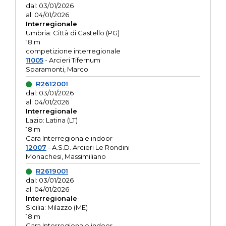
dal: 03/01/2026
al: 04/01/2026
Interregionale
Umbria: Città di Castello (PG)
18 m
competizione interregionale
11005
- Arcieri Tifernum
Sparamonti, Marco
R2612001
dal: 03/01/2026
al: 04/01/2026
Interregionale
Lazio: Latina (LT)
18 m
Gara Interregionale indoor
12007
- A.S.D. Arcieri Le Rondini
Monachesi, Massimiliano
R2619001
dal: 03/01/2026
al: 04/01/2026
Interregionale
Sicilia: Milazzo (ME)
18 m
Gara Interregionale indoor