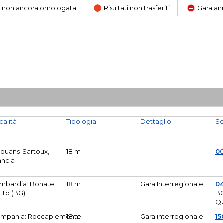
ara non ancora omologata
Risultati non trasferiti
Gara an
calità
Tipologia
Dettaglio
So
Mouans-Sartoux,
18 m
--
0
ancia
mbardia: Bonate
18 m
Gara Interregionale
04
tto (BG)
B
Q
mpania: Roccapiemonte
18 m
Gara interregionale
15