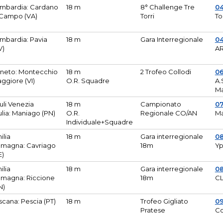
mbardia: Cardano
18 m
8° Challenge Tre
0
 Campo (VA)
Torri
To
mbardia: Pavia
18 m
Gara Interregionale
04
V)
AR
neto: Montecchio
18 m
2 Trofeo Collodi
0
ggiore (VI)
O.R. Squadre
A.
Ma
iuli Venezia
18 m
Campionato
0
ulia: Maniago (PN)
O.R.
Regionale CO/AN
M
Individuale+Squadre
ilia
18 m
Gara interregionale
0
magna: Cavriago
18m
Yp
E)
ilia
18 m
Gara interregionale
0
magna: Riccione
18m
CL
N)
scana: Pescia (PT)
18 m
Trofeo Gigliato
0
Pratese
Co