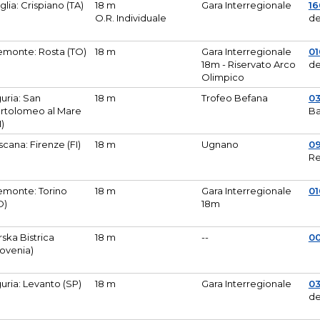
glia: Crispiano (TA)
18 m
Gara Interregionale
1
O.R. Individuale
de
emonte: Rosta (TO)
18 m
Gara Interregionale
01
18m - Riservato Arco
de
Olimpico
guria: San
18 m
Trofeo Befana
0
rtolomeo al Mare
Ba
M)
scana: Firenze (FI)
18 m
Ugnano
0
Re
emonte: Torino
18 m
Gara Interregionale
0
O)
18m
lirska Bistrica
18 m
--
0
lovenia)
guria: Levanto (SP)
18 m
Gara Interregionale
0
de