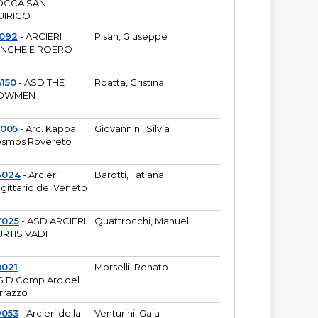
OCCA SAN
UIRICO
1092
- ARCIERI
Pisan, Giuseppe
ANGHE E ROERO
150
- ASD THE
Roatta, Cristina
OWMEN
5005
- Arc. Kappa
Giovannini, Silvia
smos Rovereto
6024
- Arcieri
Barotti, Tatiana
gittario del Veneto
7025
- ASD ARCIERI
Quattrocchi, Manuel
RTIS VADI
8021
-
Morselli, Renato
S.D.Comp.Arc.del
rrazzo
9053
- Arcieri della
Venturini, Gaia