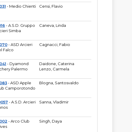
031
- Medio Chienti
Censi, Flavio
016
- A.S.D. Gruppo
Caneva, Linda
cieri Simba
2070
- ASD Arcieri
Cagnacci, Fabio
l Falco
041
- Dyamond
Daidone, Caterina
chery Palermo
Lenzo, Carmela
083
- ASD Apple
Blogna, Santosvaldo
ub Camporotondo
0057
- A.S.D. Arcieri
Sanna, Vladimir
hnos
1002
- Arco Club
Singh, Daya
ives