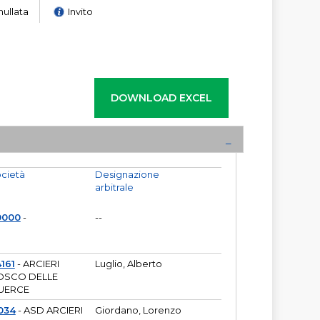
nullata
Invito
cietà
Designazione
arbitrale
0000
-
--
161
- ARCIERI
Luglio, Alberto
OSCO DELLE
UERCE
034
- ASD ARCIERI
Giordano, Lorenzo