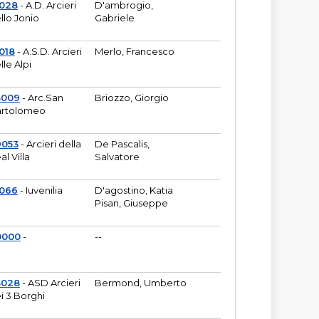
6028
- A.D. Arcieri
D'ambrogio,
llo Jonio
Gabriele
018
- A.S.D. Arcieri
Merlo, Francesco
lle Alpi
3009
- Arc.San
Briozzo, Giorgio
rtolomeo
9053
- Arcieri della
De Pascalis,
al Villa
Salvatore
1066
- Iuvenilia
D'agostino, Katia
Pisan, Giuseppe
0000
-
--
3028
- ASD Arcieri
Bermond, Umberto
i 3 Borghi