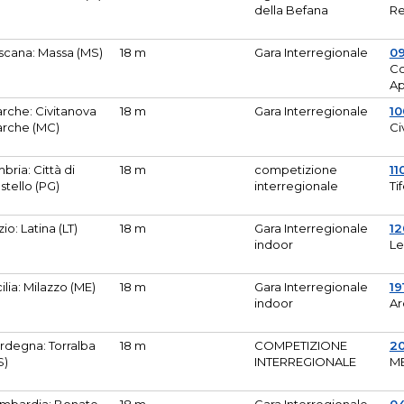
della Befana
Re
scana: Massa (MS)
18 m
Gara Interregionale
0
Co
A
rche: Civitanova
18 m
Gara Interregionale
10
rche (MC)
Ci
bria: Città di
18 m
competizione
11
stello (PG)
interregionale
Ti
zio: Latina (LT)
18 m
Gara Interregionale
1
indoor
Le
cilia: Milazzo (ME)
18 m
Gara Interregionale
19
indoor
Ar
rdegna: Torralba
18 m
COMPETIZIONE
2
S)
INTERREGIONALE
M