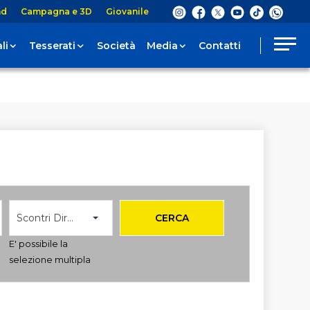
nd
Campagna e 3D
Giovanile
li
Tesserati
Società
Media
Contatti
Scontri Diretti
CERCA
E' possibile la
selezione multipla