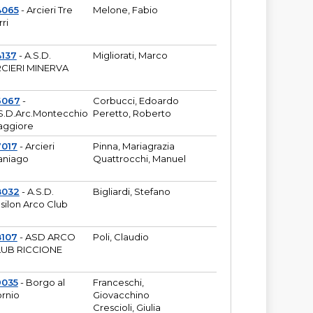
4065
- Arcieri Tre
Melone, Fabio
rri
137
- A.S.D.
Migliorati, Marco
CIERI MINERVA
6067
-
Corbucci, Edoardo
S.D.Arc.Montecchio
Peretto, Roberto
ggiore
7017
- Arcieri
Pinna, Mariagrazia
aniago
Quattrocchi, Manuel
8032
- A.S.D.
Bigliardi, Stefano
silon Arco Club
8107
- ASD ARCO
Poli, Claudio
UB RICCIONE
9035
- Borgo al
Franceschi,
rnio
Giovacchino
Crescioli, Giulia