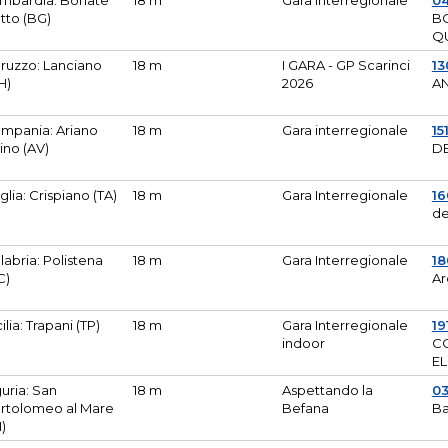
mbardia: Bonate
18 m
Gara Interregionale
04
tto (BG)
B
Q
ruzzo: Lanciano
18 m
I GARA - GP Scarinci
13
H)
2026
A
mpania: Ariano
18 m
Gara interregionale
15
pino (AV)
DE
glia: Crispiano (TA)
18 m
Gara Interregionale
1
de
labria: Polistena
18 m
Gara Interregionale
18
C)
Ar
cilia: Trapani (TP)
18 m
Gara Interregionale
19
indoor
CO
EL
guria: San
18 m
Aspettando la
0
rtolomeo al Mare
Befana
Ba
M)