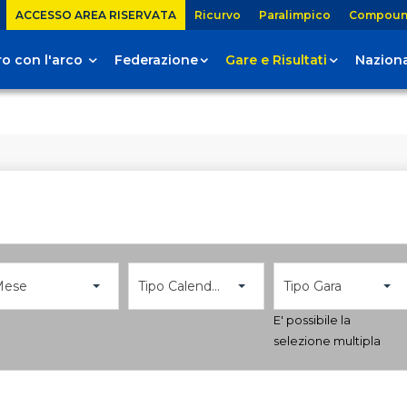
ACCESSO AREA RISERVATA
Ricurvo
Paralimpico
Compou
tiro con l'arco
Federazione
Gare e Risultati
Naziona
Mese
Tipo Calendario
Tipo Gara
E' possibile la
selezione multipla