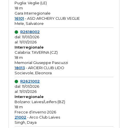
Puglia: Veglie (LE)
18 m
Gara Interregionale
16101
- ASD ARCHERY CLUB VEGLIE
Mele, Salvatore
R2618002
dal: 11/01/2026
al: 11/01/2026
Interregionale
Calabria: TAVERNA (CZ)
18 m
Memorial Giuseppe Pascuzzi
18013
- ARCIERI CLUB LIDO
Socievole, Eleonora
R2621002
dal: 11/01/2026
al: 11/01/2026
Interregionale
Bolzano: Laives/Leifers (BZ)
18 m
Frecce d’inverno 2026
21002
- Arco Club Laives
Singh, Daya