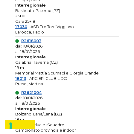
Interregionale
Basilicata: Paterno (PZ)
25+18
Gara 25+18
17030
- ASD Tre Torri Viggiano
Larocca, Fabio
R2618003
dal: 18/01/2026
al: 18/01/2026
Interregionale
Calabria: Taverna (CZ)
18 m
Memorial Mattia Scumaci e Giorgia Grande
18013
- ARCIERI CLUB LIDO
Russo, Martina
R2621004
dal: 18/01/2026
al: 18/01/2026
Interregionale
Bolzano: Lana/Lana (BZ)
18 m
O.R. Individuale+Squadre
Campionato provinciale indoor