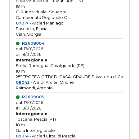
Friuli Venezia Giulia: Maniago (PN)
18 m
O.R. Individuale+Squadre
Campionato Regionale OL
07017
- Arcieri Maniago
Pascotto, Flavia
Cian, Giorgia
R2608004
dal: 17/01/2026
al: 18/01/2026
Interregionale
Emilia Romagna: Casalgrande (RE)
18 m
25° TROFEO CITTA' DI CASALGRANDE Salvaterra di Ca
08043
- A.S.D. Arcieri Orione
Raimondi, Antonio
R2609005
dal: 17/01/2026
al: 18/01/2026
Interregionale
Toscana: Pescia (PT)
18 m
Gara Interregionale
09014
- Arcieri Citta' di Pescia