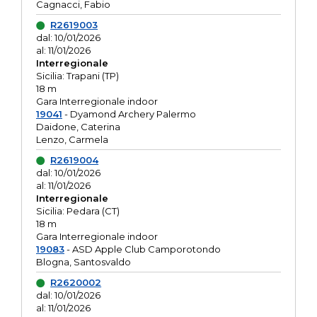
Cagnacci, Fabio
R2619003
dal: 10/01/2026
al: 11/01/2026
Interregionale
Sicilia: Trapani (TP)
18 m
Gara Interregionale indoor
19041
- Dyamond Archery Palermo
Daidone, Caterina
Lenzo, Carmela
R2619004
dal: 10/01/2026
al: 11/01/2026
Interregionale
Sicilia: Pedara (CT)
18 m
Gara Interregionale indoor
19083
- ASD Apple Club Camporotondo
Blogna, Santosvaldo
R2620002
dal: 10/01/2026
al: 11/01/2026