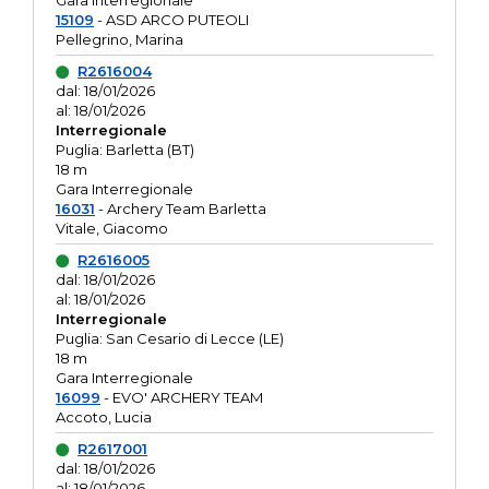
Gara interregionale
15109
- ASD ARCO PUTEOLI
Pellegrino, Marina
R2616004
dal: 18/01/2026
al: 18/01/2026
Interregionale
Puglia: Barletta (BT)
18 m
Gara Interregionale
16031
- Archery Team Barletta
Vitale, Giacomo
R2616005
dal: 18/01/2026
al: 18/01/2026
Interregionale
Puglia: San Cesario di Lecce (LE)
18 m
Gara Interregionale
16099
- EVO' ARCHERY TEAM
Accoto, Lucia
R2617001
dal: 18/01/2026
al: 18/01/2026