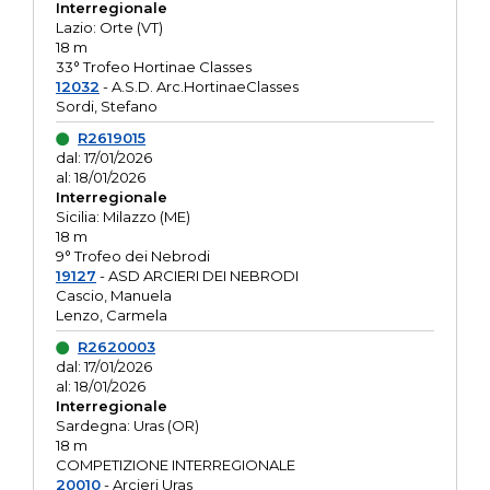
Interregionale
Lazio: Orte (VT)
18 m
33° Trofeo Hortinae Classes
12032
- A.S.D. Arc.HortinaeClasses
Sordi, Stefano
R2619015
dal: 17/01/2026
al: 18/01/2026
Interregionale
Sicilia: Milazzo (ME)
18 m
9° Trofeo dei Nebrodi
19127
- ASD ARCIERI DEI NEBRODI
Cascio, Manuela
Lenzo, Carmela
R2620003
dal: 17/01/2026
al: 18/01/2026
Interregionale
Sardegna: Uras (OR)
18 m
COMPETIZIONE INTERREGIONALE
20010
- Arcieri Uras