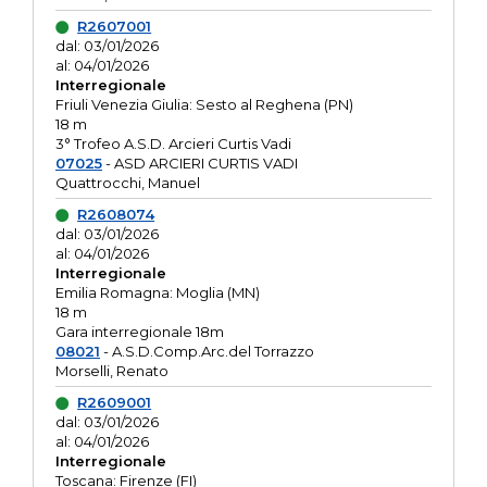
R2607001
dal: 03/01/2026
al: 04/01/2026
Interregionale
Friuli Venezia Giulia: Sesto al Reghena (PN)
18 m
3° Trofeo A.S.D. Arcieri Curtis Vadi
07025
- ASD ARCIERI CURTIS VADI
Quattrocchi, Manuel
R2608074
dal: 03/01/2026
al: 04/01/2026
Interregionale
Emilia Romagna: Moglia (MN)
18 m
Gara interregionale 18m
08021
- A.S.D.Comp.Arc.del Torrazzo
Morselli, Renato
R2609001
dal: 03/01/2026
al: 04/01/2026
Interregionale
Toscana: Firenze (FI)