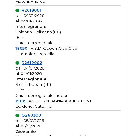
Fiaschi, Andrea
R2618001
dal: 04/01/2026
al: 04/01/2026
Interregionale
Calabria: Polistena (RC)
18 m
Gara Interregionale
18050
- A.S.D. Queen Arco Club
Giarmoleo, Rossella
R2619002
dal: 04/01/2026
al: 04/01/2026
Interregionale
Sicilia: Trapani (TP)
18 m
Gara Interregionale indoor
19116
- ASD COMPAGNIA ARCIERI ELIMI
Daidone, Caterina
G2603001
dal: 05/01/2026
al: 05/01/2026
Giovanile