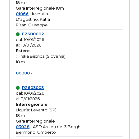
18 m
Gara Interregionale 18m
01066
- Iuvenilia
D'agostino, Katia
Pisan, Giuseppe
E2600002
dal: 10/01/2026
al: 10/01/2026
Estere
: Ilirska Bistrica (Slovenia)
18 m
--
00000
-
--
R2603003
dal: 10/01/2026
al: 11/01/2026
Interregionale
Liguria: Levanto (SP)
18 m
Gara Interregionale
03028
- ASD Arcieri dei 3 Borghi
Bermond, Umberto