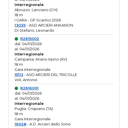
Interregionale
Abruzzo: Lanciano (CH)
18 m
I GARA - GP Scarinci 2026
13039
- ASD ARCIERI ANXANON
Di Stefano, Leonardo
R2615002
dal: 04/01/2026
al: 04/01/2026
Interregionale
Campania: Ariano Irpino (AV)
18 m
Gara interregionale
15113
- ASD ARCIERI DEL TRICOLLE
Voli, Antonio
R2616001
dal: 04/01/2026
al: 04/01/2026
Interregionale
Puglia: Crispiano (TA)
18 m
Gara Interregionale
16028
- A.D. Arcieri dello Jonio