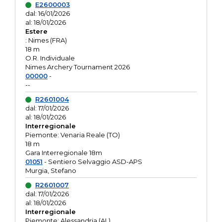
E2600003
dal: 16/01/2026
al: 18/01/2026
Estere
: Nimes (FRA)
18 m
O.R. Individuale
Nimes Archery Tournament 2026
00000
-
--
R2601004
dal: 17/01/2026
al: 18/01/2026
Interregionale
Piemonte: Venaria Reale (TO)
18 m
Gara Interregionale 18m
01051
- Sentiero Selvaggio ASD-APS
Murgia, Stefano
R2601007
dal: 17/01/2026
al: 18/01/2026
Interregionale
Piemonte: Alessandria (AL)