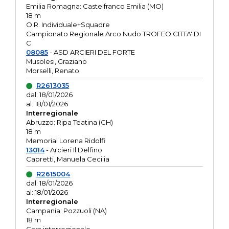
Emilia Romagna: Castelfranco Emilia (MO)
18 m
O.R. Individuale+Squadre
Campionato Regionale Arco Nudo TROFEO CITTA' DI
C
08085
- ASD ARCIERI DEL FORTE
Musolesi, Graziano
Morselli, Renato
R2613035
dal: 18/01/2026
al: 18/01/2026
Interregionale
Abruzzo: Ripa Teatina (CH)
18 m
Memorial Lorena Ridolfi
13014
- Arcieri Il Delfino
Capretti, Manuela Cecilia
R2615004
dal: 18/01/2026
al: 18/01/2026
Interregionale
Campania: Pozzuoli (NA)
18 m