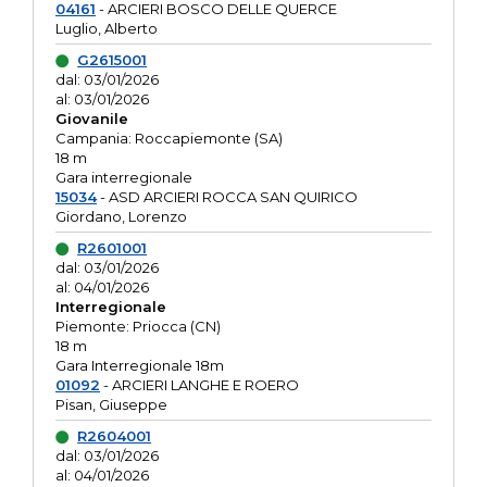
04161
- ARCIERI BOSCO DELLE QUERCE
Luglio, Alberto
G2615001
dal: 03/01/2026
al: 03/01/2026
Giovanile
Campania: Roccapiemonte (SA)
18 m
Gara interregionale
15034
- ASD ARCIERI ROCCA SAN QUIRICO
Giordano, Lorenzo
R2601001
dal: 03/01/2026
al: 04/01/2026
Interregionale
Piemonte: Priocca (CN)
18 m
Gara Interregionale 18m
01092
- ARCIERI LANGHE E ROERO
Pisan, Giuseppe
R2604001
dal: 03/01/2026
al: 04/01/2026