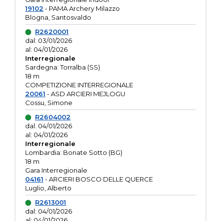
19102
- PAMA Archery Milazzo
Blogna, Santosvaldo
R2620001
dal: 03/01/2026
al: 04/01/2026
Interregionale
Sardegna: Torralba (SS)
18 m
COMPETIZIONE INTERREGIONALE
20061
- ASD ARCIERI MEJLOGU
Cossu, Simone
R2604002
dal: 04/01/2026
al: 04/01/2026
Interregionale
Lombardia: Bonate Sotto (BG)
18 m
Gara Interregionale
04161
- ARCIERI BOSCO DELLE QUERCE
Luglio, Alberto
R2613001
dal: 04/01/2026
al: 04/01/2026