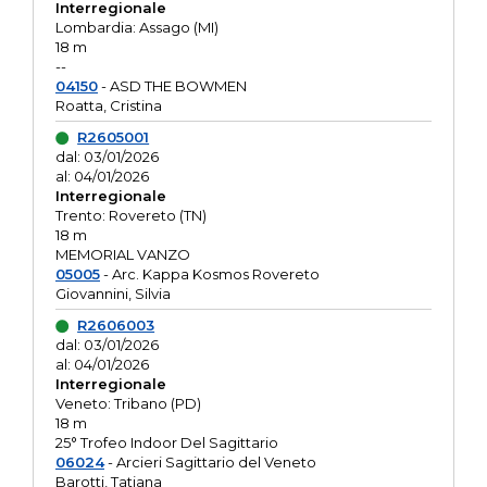
Interregionale
Lombardia: Assago (MI)
18 m
--
04150
- ASD THE BOWMEN
Roatta, Cristina
R2605001
dal: 03/01/2026
al: 04/01/2026
Interregionale
Trento: Rovereto (TN)
18 m
MEMORIAL VANZO
05005
- Arc. Kappa Kosmos Rovereto
Giovannini, Silvia
R2606003
dal: 03/01/2026
al: 04/01/2026
Interregionale
Veneto: Tribano (PD)
18 m
25° Trofeo Indoor Del Sagittario
06024
- Arcieri Sagittario del Veneto
Barotti, Tatiana