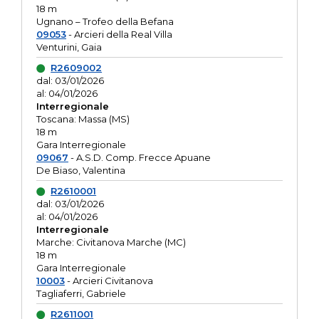
18 m
Ugnano – Trofeo della Befana
09053
- Arcieri della Real Villa
Venturini, Gaia
R2609002
dal: 03/01/2026
al: 04/01/2026
Interregionale
Toscana: Massa (MS)
18 m
Gara Interregionale
09067
- A.S.D. Comp. Frecce Apuane
De Biaso, Valentina
R2610001
dal: 03/01/2026
al: 04/01/2026
Interregionale
Marche: Civitanova Marche (MC)
18 m
Gara Interregionale
10003
- Arcieri Civitanova
Tagliaferri, Gabriele
R2611001