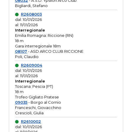
08032
- A.S.D. Ypsilon Arco Club
Bigliardi, Stefano
R2608003
dal: 10/01/2026
al: 11/01/2026
Interregionale
Emilia Romagna: Riccione (RN)
18 m
Gara interregionale 18m
08107
- ASD ARCO CLUB RICCIONE
Poli, Claudio
R2609004
dal: 10/01/2026
al: 11/01/2026
Interregionale
Toscana: Pescia (PT)
18 m
Trofeo Gigliato Pratese
09035
- Borgo al Cornio
Franceschi, Giovacchino
Crescioli, Giulia
R2610002
dal: 10/01/2026