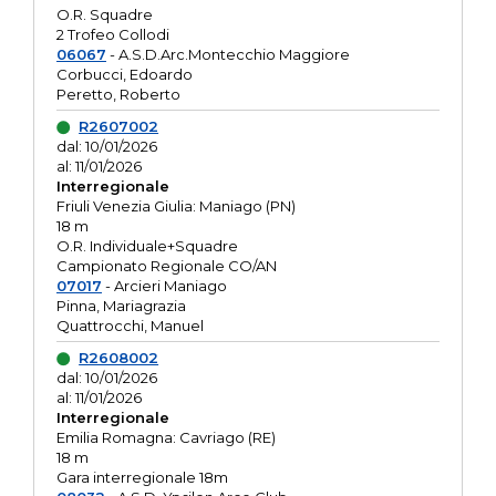
O.R. Squadre
2 Trofeo Collodi
06067
- A.S.D.Arc.Montecchio Maggiore
Corbucci, Edoardo
Peretto, Roberto
R2607002
dal: 10/01/2026
al: 11/01/2026
Interregionale
Friuli Venezia Giulia: Maniago (PN)
18 m
O.R. Individuale+Squadre
Campionato Regionale CO/AN
07017
- Arcieri Maniago
Pinna, Mariagrazia
Quattrocchi, Manuel
R2608002
dal: 10/01/2026
al: 11/01/2026
Interregionale
Emilia Romagna: Cavriago (RE)
18 m
Gara interregionale 18m