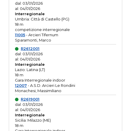
dal: 03/01/2026
al: 04/01/2026
Interregionale
Umbria: Città di Castello (PG)
18 m
competizione interregionale
11005
- Arcieri Tifernum
Sparamonti, Marco
R2612001
dal: 03/01/2026
al: 04/01/2026
Interregionale
Lazio: Latina (LT)
18 m
Gara Interregionale indoor
12007
- A.S.D. Arcieri Le Rondini
Monachesi, Massimiliano
R2619001
dal: 03/01/2026
al: 04/01/2026
Interregionale
Sicilia: Milazzo (ME)
18 m
Gara Interregionale indoor