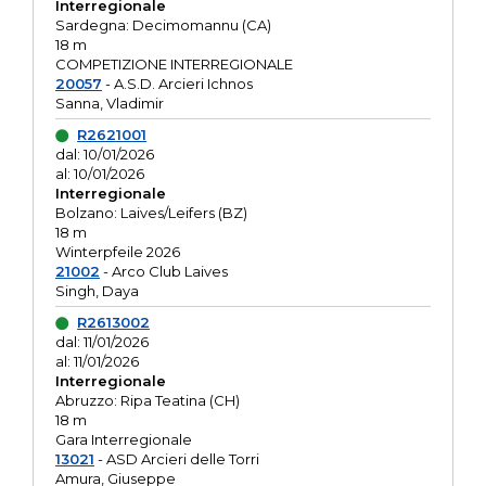
Interregionale
Sardegna: Decimomannu (CA)
18 m
COMPETIZIONE INTERREGIONALE
20057
- A.S.D. Arcieri Ichnos
Sanna, Vladimir
R2621001
dal: 10/01/2026
al: 10/01/2026
Interregionale
Bolzano: Laives/Leifers (BZ)
18 m
Winterpfeile 2026
21002
- Arco Club Laives
Singh, Daya
R2613002
dal: 11/01/2026
al: 11/01/2026
Interregionale
Abruzzo: Ripa Teatina (CH)
18 m
Gara Interregionale
13021
- ASD Arcieri delle Torri
Amura, Giuseppe