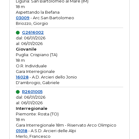
Liguria: San Bartolomeo al Mare (IM)
18 m
Aspettando la Befana
03009
- Arc.San Bartolomeo
Briozzo, Giorgio
G2616002
dal: 06/01/2026
al: 06/01/2026
Giovanile
Puglia: Crispiano (TA)
18 m
O.R. Individuale
Gara Interregionale
16028
- A.D. Arcieri dello Jonio
D'ambrogio, Gabriele
R2601005
dal: 06/01/2026
al: 06/01/2026
Interregionale
Piemonte: Rosta (TO)
18 m
Gara Interregionale 18m - Riservato Arco Olimpico
01018
- A.S.D. Arcieri delle Alpi
Merlo, Francesco