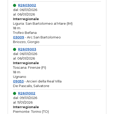
R2603002
dal: 06/01/2026
al: 06/01/2026
Interregionale
Liguria: San Bartolomeo al Mare (IM)
18 m
Trofeo Befana
03009
- Arc.San Bartolomeo
Briozzo, Giorgio
R2609003
dal: 06/01/2026
al: 06/01/2026
Interregionale
Toscana: Firenze (FI)
18 m
Ugnano
09053
- Arcieri della Real Villa
De Pascalis, Salvatore
R2601002
dal: 09/01/2026
al: 11/01/2026
Interregionale
Piemonte: Torino (TO)