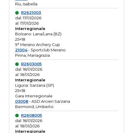
Riu, Isabella
R2621003
dal: 17/01/2026
al: 17/01/2026
Interregionale
Bolzano: Lana/Lana (BZ)
25+18
9° Merano Archery Cup
21004
- Sportclub Merano
Pinna, Mariagrazia
R2603005
dal: 18/01/2026
al: 18/01/2026
Interregionale
Liguria: Sarzana (SP)
25+18
Gara Interregionale
03008
- ASD Arcieri Sarzana
Bermond, Umberto
R2608005
dal: 18/01/2026
al: 18/01/2026
Interregionale