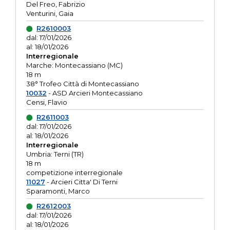
Del Freo, Fabrizio
Venturini, Gaia
R2610003
dal: 17/01/2026
al: 18/01/2026
Interregionale
Marche: Montecassiano (MC)
18 m
38° Trofeo Città di Montecassiano
10032
- ASD Arcieri Montecassiano
Censi, Flavio
R2611003
dal: 17/01/2026
al: 18/01/2026
Interregionale
Umbria: Terni (TR)
18 m
competizione interregionale
11027
- Arcieri Citta' Di Terni
Sparamonti, Marco
R2612003
dal: 17/01/2026
al: 18/01/2026