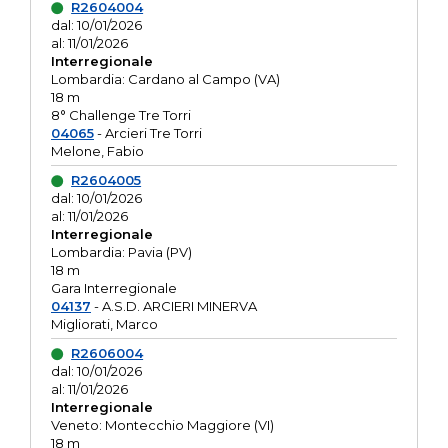
R2604004
dal: 10/01/2026
al: 11/01/2026
Interregionale
Lombardia: Cardano al Campo (VA)
18 m
8° Challenge Tre Torri
04065
- Arcieri Tre Torri
Melone, Fabio
R2604005
dal: 10/01/2026
al: 11/01/2026
Interregionale
Lombardia: Pavia (PV)
18 m
Gara Interregionale
04137
- A.S.D. ARCIERI MINERVA
Migliorati, Marco
R2606004
dal: 10/01/2026
al: 11/01/2026
Interregionale
Veneto: Montecchio Maggiore (VI)
18 m