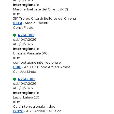
al: 11/01/2026
Interregionale
Marche: Belforte del Chienti (MC)
18 m
39° Trofeo Città di Belforte del Chienti.
10031
- Medio Chienti
Censi, Flavio
R2611002
dal: 10/01/2026
al: 11/01/2026
Interregionale
Umbria: Panicale (PG)
18 m
competizione interregionale
11016
- A.S.D. Gruppo Arcieri Simba
Caneva, Linda
R2612002
dal: 10/01/2026
al: 11/01/2026
Interregionale
Lazio: Latina (LT)
18 m
Gara Interregionale indoor
12070
- ASD Arcieri Del Falco