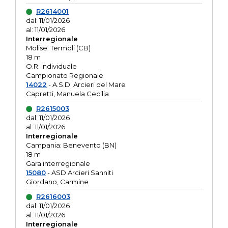
R2614001
dal: 11/01/2026
al: 11/01/2026
Interregionale
Molise: Termoli (CB)
18 m
O.R. Individuale
Campionato Regionale
14022
- A.S.D. Arcieri del Mare
Capretti, Manuela Cecilia
R2615003
dal: 11/01/2026
al: 11/01/2026
Interregionale
Campania: Benevento (BN)
18 m
Gara interregionale
15080
- ASD Arcieri Sanniti
Giordano, Carmine
R2616003
dal: 11/01/2026
al: 11/01/2026
Interregionale