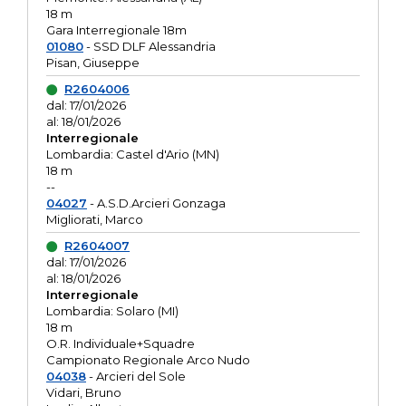
18 m
Gara Interregionale 18m
01080
- SSD DLF Alessandria
Pisan, Giuseppe
R2604006
dal: 17/01/2026
al: 18/01/2026
Interregionale
Lombardia: Castel d'Ario (MN)
18 m
--
04027
- A.S.D.Arcieri Gonzaga
Migliorati, Marco
R2604007
dal: 17/01/2026
al: 18/01/2026
Interregionale
Lombardia: Solaro (MI)
18 m
O.R. Individuale+Squadre
Campionato Regionale Arco Nudo
04038
- Arcieri del Sole
Vidari, Bruno