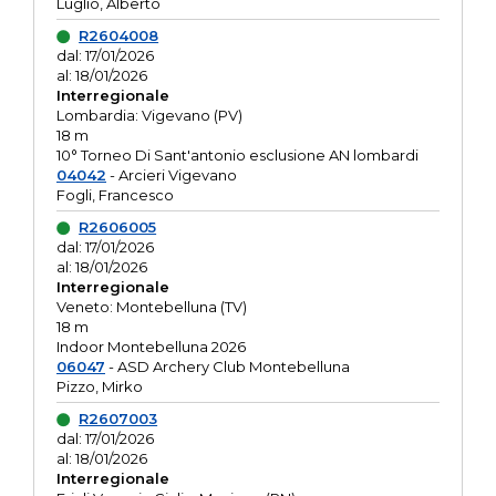
Luglio, Alberto
R2604008
dal: 17/01/2026
al: 18/01/2026
Interregionale
Lombardia: Vigevano (PV)
18 m
10° Torneo Di Sant'antonio esclusione AN lombardi
04042
- Arcieri Vigevano
Fogli, Francesco
R2606005
dal: 17/01/2026
al: 18/01/2026
Interregionale
Veneto: Montebelluna (TV)
18 m
Indoor Montebelluna 2026
06047
- ASD Archery Club Montebelluna
Pizzo, Mirko
R2607003
dal: 17/01/2026
al: 18/01/2026
Interregionale