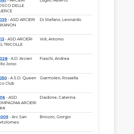
161
- ARCIERI
Luglio, Alberto
OSCO DELLE
UERCE
039
- ASD ARCIERI
Di Stefano, Leonardo
NXANON
113
- ASD ARCIERI
Voli, Antonio
L TRICOLLE
6028
- A.D. Arcieri
Fiaschi, Andrea
llo Jonio
050
- A.S.D. Queen
Giarmoleo, Rossella
co Club
116
- ASD
Daidone, Caterina
MPAGNIA ARCIERI
IMI
3009
- Arc.San
Briozzo, Giorgio
rtolomeo