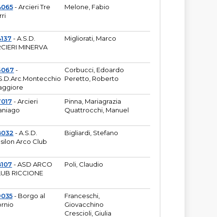
4065
- Arcieri Tre
Melone, Fabio
rri
137
- A.S.D.
Migliorati, Marco
CIERI MINERVA
6067
-
Corbucci, Edoardo
S.D.Arc.Montecchio
Peretto, Roberto
ggiore
7017
- Arcieri
Pinna, Mariagrazia
aniago
Quattrocchi, Manuel
8032
- A.S.D.
Bigliardi, Stefano
silon Arco Club
8107
- ASD ARCO
Poli, Claudio
UB RICCIONE
9035
- Borgo al
Franceschi,
rnio
Giovacchino
Crescioli, Giulia