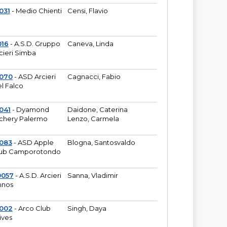
031
- Medio Chienti
Censi, Flavio
016
- A.S.D. Gruppo
Caneva, Linda
cieri Simba
2070
- ASD Arcieri
Cagnacci, Fabio
l Falco
041
- Dyamond
Daidone, Caterina
chery Palermo
Lenzo, Carmela
083
- ASD Apple
Blogna, Santosvaldo
ub Camporotondo
0057
- A.S.D. Arcieri
Sanna, Vladimir
hnos
1002
- Arco Club
Singh, Daya
ives