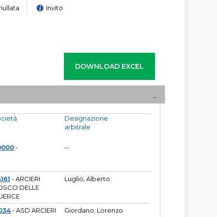
nullata
Invito
cietà
Designazione
arbitrale
0000
-
--
161
- ARCIERI
Luglio, Alberto
OSCO DELLE
UERCE
034
- ASD ARCIERI
Giordano, Lorenzo