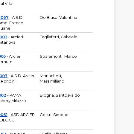
al Villa
9067
- A.S.D.
De Biaso, Valentina
mp. Frecce
puane
003
- Arcieri
Tagliaferri, Gabriele
vitanova
005
- Arcieri
Sparamonti, Marco
fernum
2007
- A.S.D. Arcieri
Monachesi,
 Rondini
Massimiliano
102
- PAMA
Blogna, Santosvaldo
chery Milazzo
0061
- ASD ARCIERI
Cossu, Simone
EJLOGU