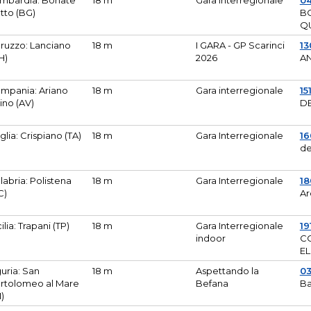
mbardia: Bonate
18 m
Gara Interregionale
04
tto (BG)
B
Q
ruzzo: Lanciano
18 m
I GARA - GP Scarinci
13
H)
2026
A
mpania: Ariano
18 m
Gara interregionale
15
pino (AV)
DE
glia: Crispiano (TA)
18 m
Gara Interregionale
1
de
labria: Polistena
18 m
Gara Interregionale
18
C)
Ar
cilia: Trapani (TP)
18 m
Gara Interregionale
19
indoor
CO
EL
guria: San
18 m
Aspettando la
0
rtolomeo al Mare
Befana
Ba
M)