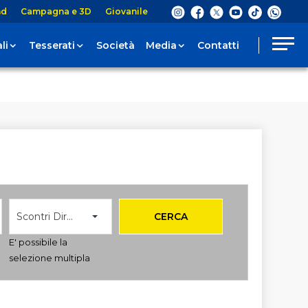
nd
Campagna e 3D
Giovanile
li
Tesserati
Società
Media
Contatti
Scontri Diretti
CERCA
E' possibile la
selezione multipla