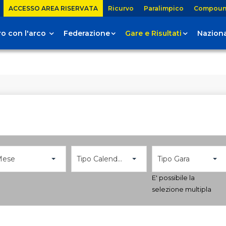
ACCESSO AREA RISERVATA
Ricurvo
Paralimpico
Compou
tiro con l'arco
Federazione
Gare e Risultati
Naziona
Mese
Tipo Calendario
Tipo Gara
E' possibile la
selezione multipla