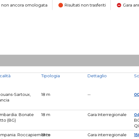
ara non ancora omologata
Risultati non trasferiti
Gara an
calità
Tipologia
Dettaglio
So
Mouans-Sartoux,
18 m
--
0
ancia
mbardia: Bonate
18 m
Gara Interregionale
04
tto (BG)
B
Q
mpania: Roccapiemonte
18 m
Gara interregionale
15