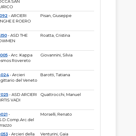
OCCA SAN
UIRICO
1092
- ARCIERI
Pisan, Giuseppe
ANGHE E ROERO
150
- ASD THE
Roatta, Cristina
OWMEN
5005
- Arc. Kappa
Giovannini, Silvia
smos Rovereto
6024
- Arcieri
Barotti, Tatiana
gittario del Veneto
7025
- ASD ARCIERI
Quattrocchi, Manuel
RTIS VADI
8021
-
Morselli, Renato
S.D.Comp.Arc.del
rrazzo
9053
- Arcieri della
Venturini, Gaia