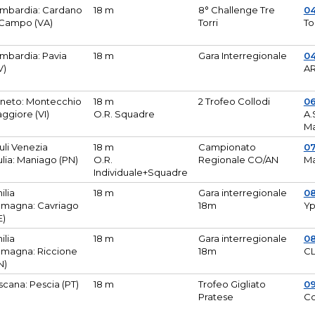
mbardia: Cardano
18 m
8° Challenge Tre
0
 Campo (VA)
Torri
To
mbardia: Pavia
18 m
Gara Interregionale
04
V)
AR
neto: Montecchio
18 m
2 Trofeo Collodi
0
ggiore (VI)
O.R. Squadre
A.
Ma
iuli Venezia
18 m
Campionato
0
ulia: Maniago (PN)
O.R.
Regionale CO/AN
M
Individuale+Squadre
ilia
18 m
Gara interregionale
0
magna: Cavriago
18m
Yp
E)
ilia
18 m
Gara interregionale
0
magna: Riccione
18m
CL
N)
scana: Pescia (PT)
18 m
Trofeo Gigliato
0
Pratese
Co