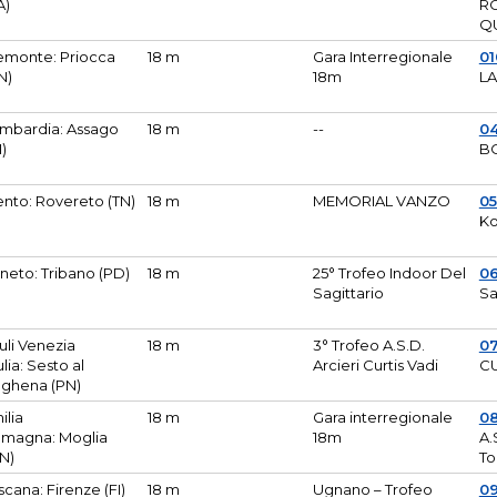
A)
R
Q
emonte: Priocca
18 m
Gara Interregionale
0
N)
18m
L
mbardia: Assago
18 m
--
04
I)
B
ento: Rovereto (TN)
18 m
MEMORIAL VANZO
0
Ko
neto: Tribano (PD)
18 m
25° Trofeo Indoor Del
0
Sagittario
Sa
iuli Venezia
18 m
3° Trofeo A.S.D.
0
ulia: Sesto al
Arcieri Curtis Vadi
CU
ghena (PN)
ilia
18 m
Gara interregionale
0
magna: Moglia
18m
A.
N)
To
scana: Firenze (FI)
18 m
Ugnano – Trofeo
0