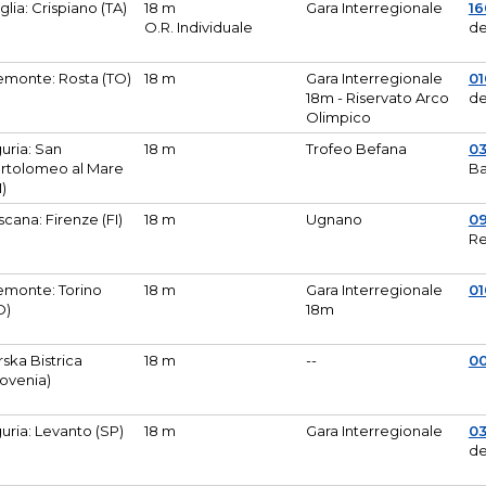
glia: Crispiano (TA)
18 m
Gara Interregionale
1
O.R. Individuale
de
emonte: Rosta (TO)
18 m
Gara Interregionale
01
18m - Riservato Arco
de
Olimpico
guria: San
18 m
Trofeo Befana
0
rtolomeo al Mare
Ba
M)
scana: Firenze (FI)
18 m
Ugnano
0
Re
emonte: Torino
18 m
Gara Interregionale
0
O)
18m
lirska Bistrica
18 m
--
0
lovenia)
guria: Levanto (SP)
18 m
Gara Interregionale
0
de