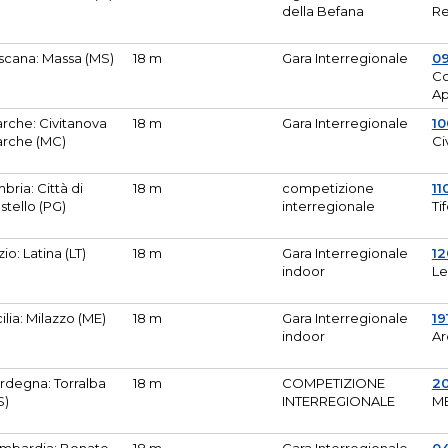
della Befana
Re
scana: Massa (MS)
18 m
Gara Interregionale
0
Co
A
rche: Civitanova
18 m
Gara Interregionale
10
rche (MC)
Ci
bria: Città di
18 m
competizione
11
stello (PG)
interregionale
Ti
zio: Latina (LT)
18 m
Gara Interregionale
1
indoor
Le
cilia: Milazzo (ME)
18 m
Gara Interregionale
19
indoor
Ar
rdegna: Torralba
18 m
COMPETIZIONE
2
S)
INTERREGIONALE
M