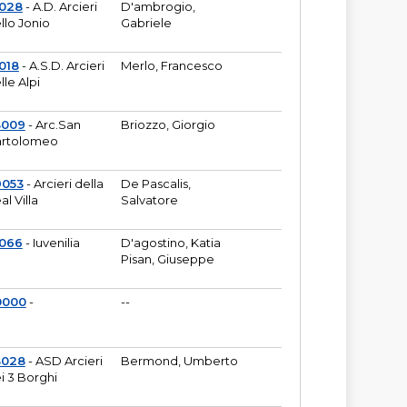
6028
- A.D. Arcieri
D'ambrogio,
llo Jonio
Gabriele
018
- A.S.D. Arcieri
Merlo, Francesco
lle Alpi
3009
- Arc.San
Briozzo, Giorgio
rtolomeo
9053
- Arcieri della
De Pascalis,
al Villa
Salvatore
1066
- Iuvenilia
D'agostino, Katia
Pisan, Giuseppe
0000
-
--
3028
- ASD Arcieri
Bermond, Umberto
i 3 Borghi