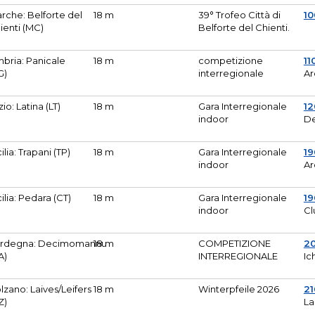
rche: Belforte del
18 m
39° Trofeo Città di
10
ienti (MC)
Belforte del Chienti.
bria: Panicale
18 m
competizione
11
G)
interregionale
Ar
zio: Latina (LT)
18 m
Gara Interregionale
1
indoor
De
cilia: Trapani (TP)
18 m
Gara Interregionale
19
indoor
Ar
cilia: Pedara (CT)
18 m
Gara Interregionale
19
indoor
Cl
rdegna: Decimomannu
18 m
COMPETIZIONE
2
A)
INTERREGIONALE
Ic
lzano: Laives/Leifers
18 m
Winterpfeile 2026
2
Z)
La