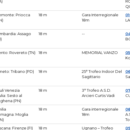
A)
R
Q
emonte: Priocca
18 m
Gara Interregionale
0
N)
18m
L
mbardia: Assago
18 m
--
04
I)
B
ento: Rovereto (TN)
18 m
MEMORIAL VANZO
0
Ko
neto: Tribano (PD)
18 m
25° Trofeo Indoor Del
0
Sagittario
Sa
iuli Venezia
18 m
3° Trofeo A.S.D.
0
ulia: Sesto al
Arcieri Curtis Vadi
CU
ghena (PN)
ilia
18 m
Gara interregionale
0
magna: Moglia
18m
A.
N)
To
scana: Firenze (FI)
18 m
Ugnano – Trofeo
0