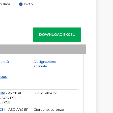
nullata
Invito
cietà
Designazione
arbitrale
0000
-
--
161
- ARCIERI
Luglio, Alberto
OSCO DELLE
UERCE
034
- ASD ARCIERI
Giordano, Lorenzo