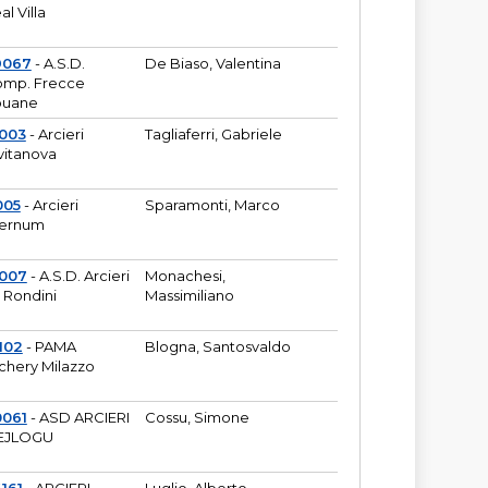
al Villa
9067
- A.S.D.
De Biaso, Valentina
mp. Frecce
puane
003
- Arcieri
Tagliaferri, Gabriele
vitanova
005
- Arcieri
Sparamonti, Marco
fernum
2007
- A.S.D. Arcieri
Monachesi,
 Rondini
Massimiliano
102
- PAMA
Blogna, Santosvaldo
chery Milazzo
0061
- ASD ARCIERI
Cossu, Simone
EJLOGU