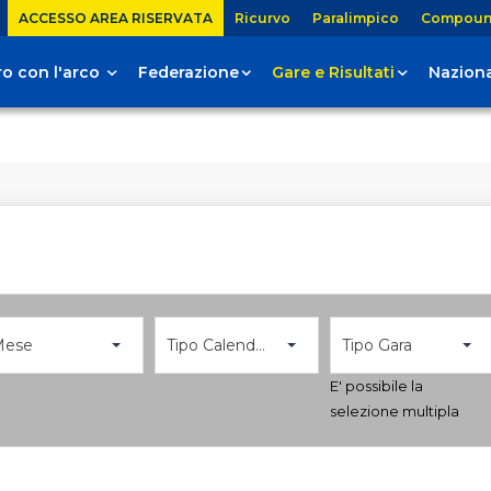
ACCESSO AREA RISERVATA
Ricurvo
Paralimpico
Compou
tiro con l'arco
Federazione
Gare e Risultati
Naziona
Mese
Tipo Calendario
Tipo Gara
E' possibile la
selezione multipla