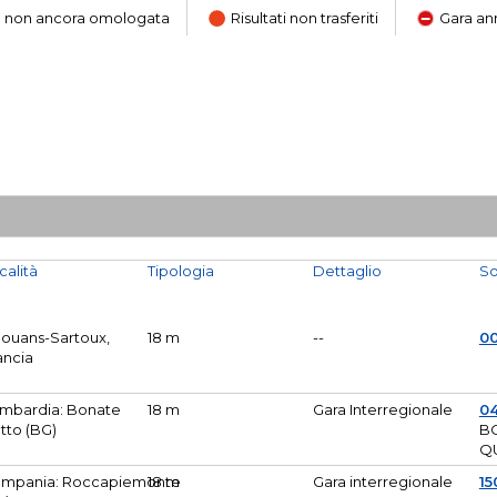
ara non ancora omologata
Risultati non trasferiti
Gara an
calità
Tipologia
Dettaglio
So
Mouans-Sartoux,
18 m
--
0
ancia
mbardia: Bonate
18 m
Gara Interregionale
04
tto (BG)
B
Q
mpania: Roccapiemonte
18 m
Gara interregionale
15