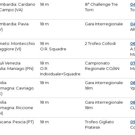
mbardia: Cardano
18 m
8° Challenge Tre
0
 Campo (VA)
Torri
To
mbardia: Pavia
18 m
Gara Interregionale
04
V)
AR
neto: Montecchio
18 m
2 Trofeo Collodi
0
ggiore (VI)
O.R. Squadre
A.
Ma
iuli Venezia
18 m
Campionato
0
ulia: Maniago (PN)
O.R.
Regionale CO/AN
M
Individuale+Squadre
ilia
18 m
Gara interregionale
0
magna: Cavriago
18m
Yp
E)
ilia
18 m
Gara interregionale
0
magna: Riccione
18m
CL
N)
scana: Pescia (PT)
18 m
Trofeo Gigliato
0
Pratese
Co