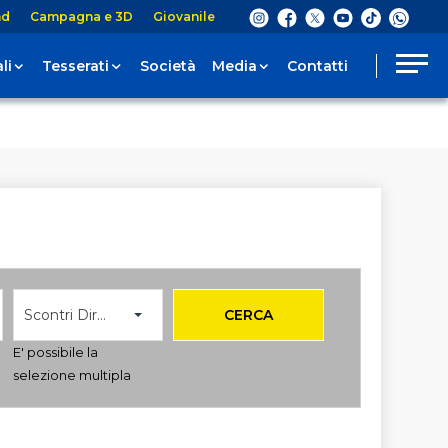
nd
Campagna e 3D
Giovanile
li
Tesserati
Società
Media
Contatti
Scontri Diretti
CERCA
E' possibile la
selezione multipla