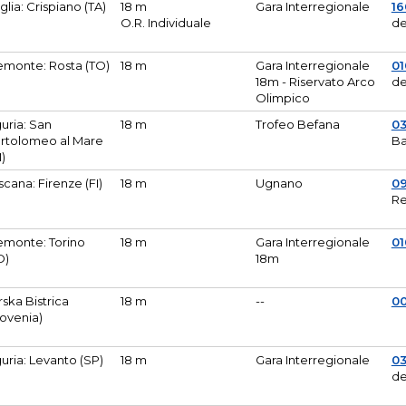
glia: Crispiano (TA)
18 m
Gara Interregionale
1
O.R. Individuale
de
emonte: Rosta (TO)
18 m
Gara Interregionale
01
18m - Riservato Arco
de
Olimpico
guria: San
18 m
Trofeo Befana
0
rtolomeo al Mare
Ba
M)
scana: Firenze (FI)
18 m
Ugnano
0
Re
emonte: Torino
18 m
Gara Interregionale
0
O)
18m
lirska Bistrica
18 m
--
0
lovenia)
guria: Levanto (SP)
18 m
Gara Interregionale
0
de