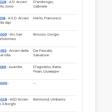
6028
- A.D. Arcieri
D'ambrogio,
llo Jonio
Gabriele
018
- A.S.D. Arcieri
Merlo, Francesco
lle Alpi
3009
- Arc.San
Briozzo, Giorgio
rtolomeo
9053
- Arcieri della
De Pascalis,
al Villa
Salvatore
1066
- Iuvenilia
D'agostino, Katia
Pisan, Giuseppe
0000
-
--
3028
- ASD Arcieri
Bermond, Umberto
i 3 Borghi