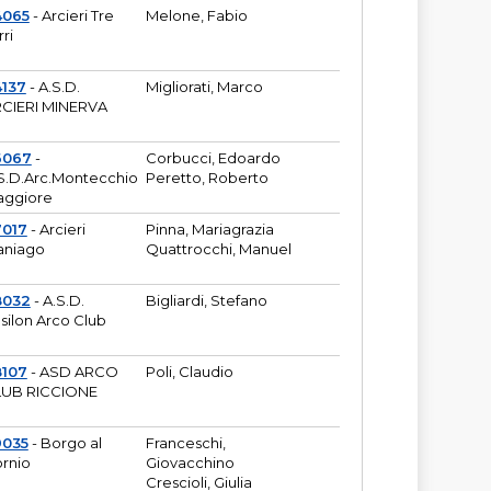
4065
- Arcieri Tre
Melone, Fabio
rri
137
- A.S.D.
Migliorati, Marco
CIERI MINERVA
6067
-
Corbucci, Edoardo
S.D.Arc.Montecchio
Peretto, Roberto
ggiore
7017
- Arcieri
Pinna, Mariagrazia
aniago
Quattrocchi, Manuel
8032
- A.S.D.
Bigliardi, Stefano
silon Arco Club
8107
- ASD ARCO
Poli, Claudio
UB RICCIONE
9035
- Borgo al
Franceschi,
rnio
Giovacchino
Crescioli, Giulia