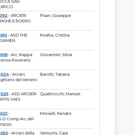
OCCA SAN
UIRICO
1092
- ARCIERI
Pisan, Giuseppe
ANGHE E ROERO
150
- ASD THE
Roatta, Cristina
OWMEN
5005
- Arc. Kappa
Giovannini, Silvia
smos Rovereto
6024
- Arcieri
Barotti, Tatiana
gittario del Veneto
7025
- ASD ARCIERI
Quattrocchi, Manuel
RTIS VADI
8021
-
Morselli, Renato
S.D.Comp.Arc.del
rrazzo
9053
- Arcieri della
Venturini, Gaia