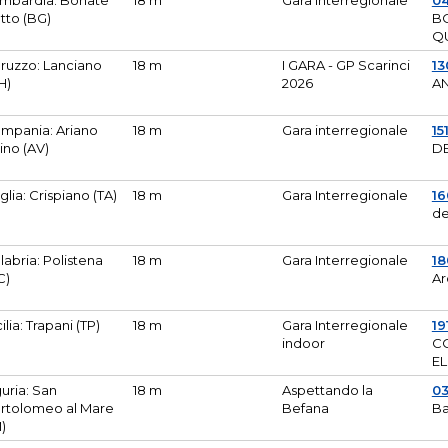
mbardia: Bonate
18 m
Gara Interregionale
04
tto (BG)
B
Q
ruzzo: Lanciano
18 m
I GARA - GP Scarinci
13
H)
2026
A
mpania: Ariano
18 m
Gara interregionale
15
pino (AV)
DE
glia: Crispiano (TA)
18 m
Gara Interregionale
1
de
labria: Polistena
18 m
Gara Interregionale
18
C)
Ar
cilia: Trapani (TP)
18 m
Gara Interregionale
19
indoor
CO
EL
guria: San
18 m
Aspettando la
0
rtolomeo al Mare
Befana
Ba
M)