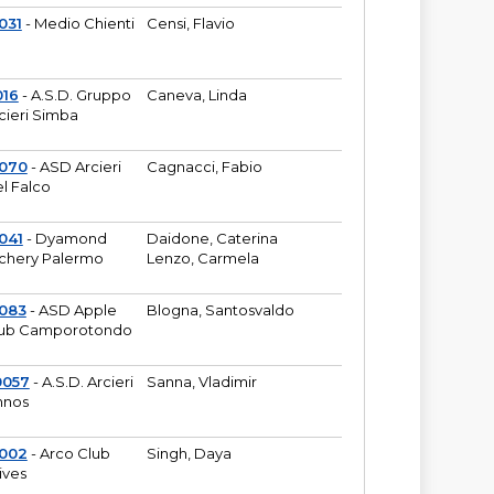
031
- Medio Chienti
Censi, Flavio
016
- A.S.D. Gruppo
Caneva, Linda
cieri Simba
2070
- ASD Arcieri
Cagnacci, Fabio
l Falco
041
- Dyamond
Daidone, Caterina
chery Palermo
Lenzo, Carmela
083
- ASD Apple
Blogna, Santosvaldo
ub Camporotondo
0057
- A.S.D. Arcieri
Sanna, Vladimir
hnos
1002
- Arco Club
Singh, Daya
ives