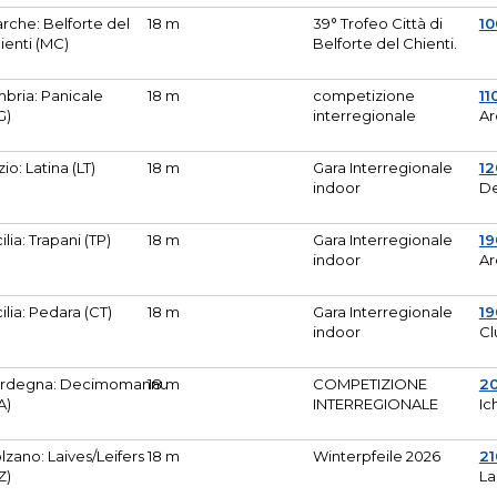
rche: Belforte del
18 m
39° Trofeo Città di
10
ienti (MC)
Belforte del Chienti.
bria: Panicale
18 m
competizione
11
G)
interregionale
Ar
zio: Latina (LT)
18 m
Gara Interregionale
1
indoor
De
cilia: Trapani (TP)
18 m
Gara Interregionale
19
indoor
Ar
cilia: Pedara (CT)
18 m
Gara Interregionale
19
indoor
Cl
rdegna: Decimomannu
18 m
COMPETIZIONE
2
A)
INTERREGIONALE
Ic
lzano: Laives/Leifers
18 m
Winterpfeile 2026
2
Z)
La