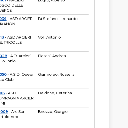
161
- ARCIERI
Luglio, Alberto
OSCO DELLE
UERCE
039
- ASD ARCIERI
Di Stefano, Leonardo
NXANON
113
- ASD ARCIERI
Voli, Antonio
L TRICOLLE
6028
- A.D. Arcieri
Fiaschi, Andrea
llo Jonio
050
- A.S.D. Queen
Giarmoleo, Rossella
co Club
116
- ASD
Daidone, Caterina
MPAGNIA ARCIERI
IMI
3009
- Arc.San
Briozzo, Giorgio
rtolomeo