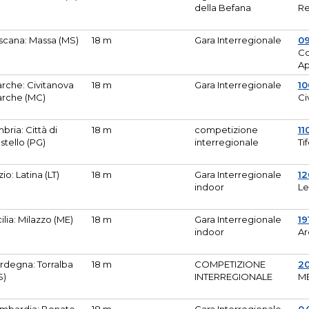
della Befana
Re
scana: Massa (MS)
18 m
Gara Interregionale
0
Co
A
rche: Civitanova
18 m
Gara Interregionale
10
rche (MC)
Ci
bria: Città di
18 m
competizione
11
stello (PG)
interregionale
Ti
zio: Latina (LT)
18 m
Gara Interregionale
1
indoor
Le
cilia: Milazzo (ME)
18 m
Gara Interregionale
19
indoor
Ar
rdegna: Torralba
18 m
COMPETIZIONE
2
S)
INTERREGIONALE
M