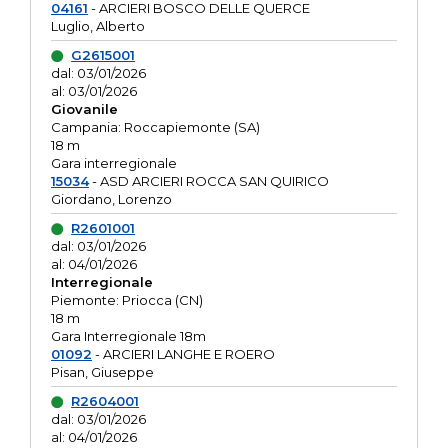
04161
- ARCIERI BOSCO DELLE QUERCE
Luglio, Alberto
G2615001
dal: 03/01/2026
al: 03/01/2026
Giovanile
Campania: Roccapiemonte (SA)
18 m
Gara interregionale
15034
- ASD ARCIERI ROCCA SAN QUIRICO
Giordano, Lorenzo
R2601001
dal: 03/01/2026
al: 04/01/2026
Interregionale
Piemonte: Priocca (CN)
18 m
Gara Interregionale 18m
01092
- ARCIERI LANGHE E ROERO
Pisan, Giuseppe
R2604001
dal: 03/01/2026
al: 04/01/2026