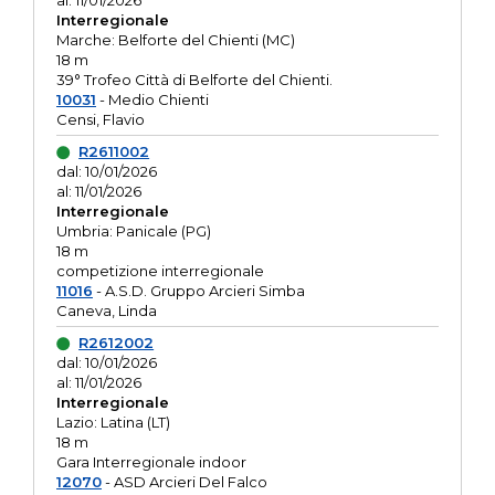
al: 11/01/2026
Interregionale
Marche: Belforte del Chienti (MC)
18 m
39° Trofeo Città di Belforte del Chienti.
10031
- Medio Chienti
Censi, Flavio
R2611002
dal: 10/01/2026
al: 11/01/2026
Interregionale
Umbria: Panicale (PG)
18 m
competizione interregionale
11016
- A.S.D. Gruppo Arcieri Simba
Caneva, Linda
R2612002
dal: 10/01/2026
al: 11/01/2026
Interregionale
Lazio: Latina (LT)
18 m
Gara Interregionale indoor
12070
- ASD Arcieri Del Falco