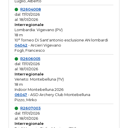
Luglio, Alberto
R2604008
dal: 17/01/2026
al: 18/01/2026
Interregionale
Lombardia: Vigevano (PV)
18 m
10° Torneo Di Sant'antonio esclusione AN lombardi
04042
- Arcieri Vigevano
Fogli, Francesco
R2606005
dal: 17/01/2026
al: 18/01/2026
Interregionale
Veneto: Montebelluna (TV)
18 m
Indoor Montebelluna 2026
06047
- ASD Archery Club Montebelluna
Pizzo, Mirko
R2607003
dal: 17/01/2026
al: 18/01/2026
Interregionale