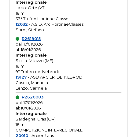
Interregionale
Lazio: Orte (VT)
18 m
33° Trofeo Hortinae Classes
12032
- A.S.D. Arc.HortinaeClasses
Sordi, Stefano
R2619015
dal: 17/01/2026
al: 18/01/2026
Interregionale
Sicilia: Milazzo (ME)
18 m
9° Trofeo dei Nebrodi
19127
- ASD ARCIERI DEI NEBRODI
Cascio, Manuela
Lenzo, Carmela
R2620003
dal: 17/01/2026
al: 18/01/2026
Interregionale
Sardegna: Uras (OR)
18 m
COMPETIZIONE INTERREGIONALE
20010
- Arcieri Uras