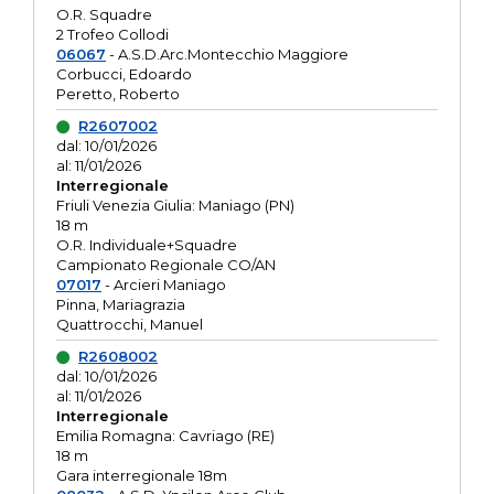
O.R. Squadre
2 Trofeo Collodi
06067
- A.S.D.Arc.Montecchio Maggiore
Corbucci, Edoardo
Peretto, Roberto
R2607002
dal: 10/01/2026
al: 11/01/2026
Interregionale
Friuli Venezia Giulia: Maniago (PN)
18 m
O.R. Individuale+Squadre
Campionato Regionale CO/AN
07017
- Arcieri Maniago
Pinna, Mariagrazia
Quattrocchi, Manuel
R2608002
dal: 10/01/2026
al: 11/01/2026
Interregionale
Emilia Romagna: Cavriago (RE)
18 m
Gara interregionale 18m