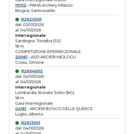
19102
- PAMA Archery Milazzo
Blogna, Santosvaldo
R2620001
dal: 03/01/2026
al: 04/01/2026
Interregionale
Sardegna: Torralba (SS)
18 m
COMPETIZIONE INTERREGIONALE
20061
- ASD ARCIERI MEJLOGU
Cossu, Simone
R2604002
dal: 04/01/2026
al: 04/01/2026
Interregionale
Lombardia: Bonate Sotto (BG)
18 m
Gara Interregionale
04161
- ARCIERI BOSCO DELLE QUERCE
Luglio, Alberto
R2613001
dal: 04/01/2026
al: 04/01/2026