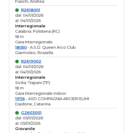
Fiaschi, Andrea
R2618001
dal: 04/01/2026
al: 04/01/2026
Interregionale
Calabria: Polistena (RC)
18 m
Gara Interregionale
18050
- A.S.D. Queen Arco Club
Giarmoleo, Rossella
R2619002
dal: 04/01/2026
al: 04/01/2026
Interregionale
Sicilia: Trapani (TP)
18 m
Gara Interregionale indoor
19116
- ASD COMPAGNIA ARCIERI ELIMI
Daidone, Caterina
G2603001
dal: 05/01/2026
al: 05/01/2026
Giovanile