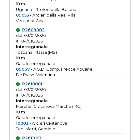
18 m
Ugnano – Trofeo della Befana
09053
- Arcieri della Real Villa
Venturini, Gaia
R2609002
dal: 03/01/2026
al: 04/01/2026
Interregionale
Toscana: Massa (MS)
18 m
Gara Interregionale
09067
- A.S.D. Comp. Frecce Apuane
De Biaso, Valentina
R2610001
dal: 03/01/2026
al: 04/01/2026
Interregionale
Marche: Civitanova Marche (MC)
18 m
Gara Interregionale
10003
- Arcieri Civitanova
Tagliaferri, Gabriele
R2611001