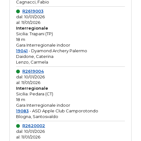
Cagnacci, Fabio
R2619003
dal: 10/01/2026
al: 11/01/2026
Interregionale
Sicilia: Trapani (TP)
18 m
Gara Interregionale indoor
19041
- Dyamond Archery Palermo
Daidone, Caterina
Lenzo, Carmela
R2619004
dal: 10/01/2026
al: 11/01/2026
Interregionale
Sicilia: Pedara (CT)
18 m
Gara Interregionale indoor
19083
- ASD Apple Club Camporotondo
Blogna, Santosvaldo
R2620002
dal: 10/01/2026
al: 11/01/2026