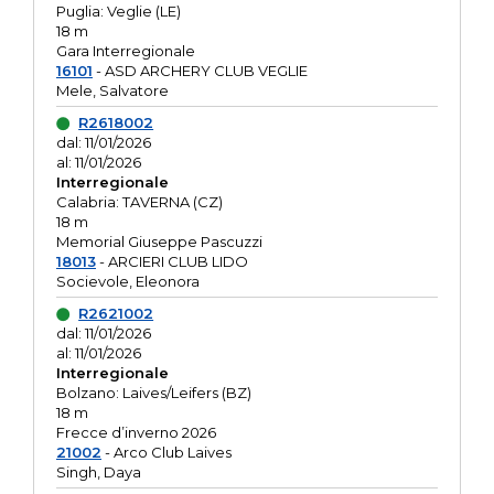
Puglia: Veglie (LE)
18 m
Gara Interregionale
16101
- ASD ARCHERY CLUB VEGLIE
Mele, Salvatore
R2618002
dal: 11/01/2026
al: 11/01/2026
Interregionale
Calabria: TAVERNA (CZ)
18 m
Memorial Giuseppe Pascuzzi
18013
- ARCIERI CLUB LIDO
Socievole, Eleonora
R2621002
dal: 11/01/2026
al: 11/01/2026
Interregionale
Bolzano: Laives/Leifers (BZ)
18 m
Frecce d’inverno 2026
21002
- Arco Club Laives
Singh, Daya