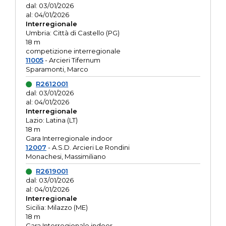
dal: 03/01/2026
al: 04/01/2026
Interregionale
Umbria: Città di Castello (PG)
18 m
competizione interregionale
11005
- Arcieri Tifernum
Sparamonti, Marco
R2612001
dal: 03/01/2026
al: 04/01/2026
Interregionale
Lazio: Latina (LT)
18 m
Gara Interregionale indoor
12007
- A.S.D. Arcieri Le Rondini
Monachesi, Massimiliano
R2619001
dal: 03/01/2026
al: 04/01/2026
Interregionale
Sicilia: Milazzo (ME)
18 m
Gara Interregionale indoor