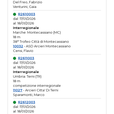
Del Freo, Fabrizio
Venturini, Gaia
R2610003
dal: 17/01/2026
al: 18/01/2026
Interregionale
Marche: Montecassiano (MC)
18 m
38° Trofeo Città di Montecassiano
10032
- ASD Arcieri Montecassiano
Censi, Flavio
R2611003
dal: 17/01/2026
al: 18/01/2026
Interregionale
Umbria: Terni (TR)
18 m
competizione interregionale
11027
- Arcieri Citta' Di Terni
Sparamonti, Marco
R2612003
dal: 17/01/2026
al: 18/01/2026