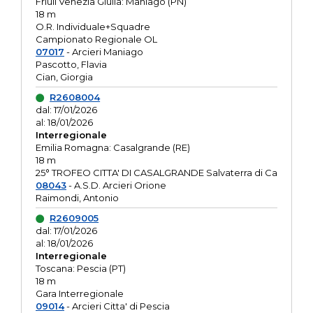
Friuli Venezia Giulia: Maniago (PN)
18 m
O.R. Individuale+Squadre
Campionato Regionale OL
07017
- Arcieri Maniago
Pascotto, Flavia
Cian, Giorgia
R2608004
dal: 17/01/2026
al: 18/01/2026
Interregionale
Emilia Romagna: Casalgrande (RE)
18 m
25° TROFEO CITTA' DI CASALGRANDE Salvaterra di Ca
08043
- A.S.D. Arcieri Orione
Raimondi, Antonio
R2609005
dal: 17/01/2026
al: 18/01/2026
Interregionale
Toscana: Pescia (PT)
18 m
Gara Interregionale
09014
- Arcieri Citta' di Pescia