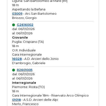
Liguria: San Bartolomeo al Mare (IM)
18 m
Aspettando la Befana
03009
- Arc.San Bartolomeo
Briozzo, Giorgio
G2616002
dal: 06/01/2026
al: 06/01/2026
Giovanile
Puglia: Crispiano (TA)
18 m
O.R. Individuale
Gara Interregionale
16028
- A.D. Arcieri dello Jonio
D'ambrogio, Gabriele
R2601005
dal: 06/01/2026
al: 06/01/2026
Interregionale
Piemonte: Rosta (TO)
18 m
Gara Interregionale 18m - Riservato Arco Olimpico
01018
- A.S.D. Arcieri delle Alpi
Merlo, Francesco