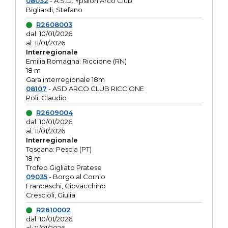
08032
- A.S.D. Ypsilon Arco Club
Bigliardi, Stefano
R2608003
dal: 10/01/2026
al: 11/01/2026
Interregionale
Emilia Romagna: Riccione (RN)
18 m
Gara interregionale 18m
08107
- ASD ARCO CLUB RICCIONE
Poli, Claudio
R2609004
dal: 10/01/2026
al: 11/01/2026
Interregionale
Toscana: Pescia (PT)
18 m
Trofeo Gigliato Pratese
09035
- Borgo al Cornio
Franceschi, Giovacchino
Crescioli, Giulia
R2610002
dal: 10/01/2026