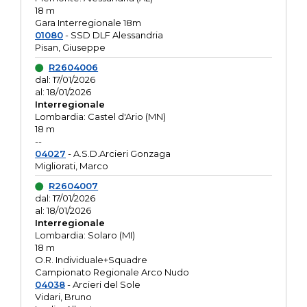
18 m
Gara Interregionale 18m
01080
- SSD DLF Alessandria
Pisan, Giuseppe
R2604006
dal: 17/01/2026
al: 18/01/2026
Interregionale
Lombardia: Castel d'Ario (MN)
18 m
--
04027
- A.S.D.Arcieri Gonzaga
Migliorati, Marco
R2604007
dal: 17/01/2026
al: 18/01/2026
Interregionale
Lombardia: Solaro (MI)
18 m
O.R. Individuale+Squadre
Campionato Regionale Arco Nudo
04038
- Arcieri del Sole
Vidari, Bruno