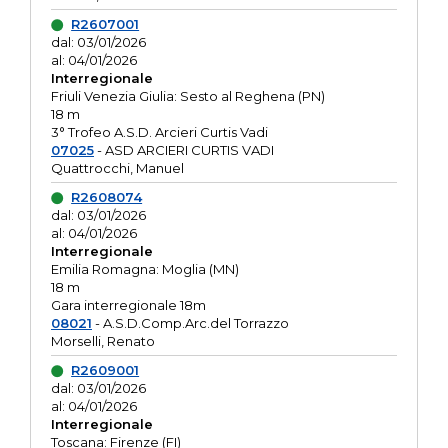
R2607001
dal: 03/01/2026
al: 04/01/2026
Interregionale
Friuli Venezia Giulia: Sesto al Reghena (PN)
18 m
3° Trofeo A.S.D. Arcieri Curtis Vadi
07025
- ASD ARCIERI CURTIS VADI
Quattrocchi, Manuel
R2608074
dal: 03/01/2026
al: 04/01/2026
Interregionale
Emilia Romagna: Moglia (MN)
18 m
Gara interregionale 18m
08021
- A.S.D.Comp.Arc.del Torrazzo
Morselli, Renato
R2609001
dal: 03/01/2026
al: 04/01/2026
Interregionale
Toscana: Firenze (FI)