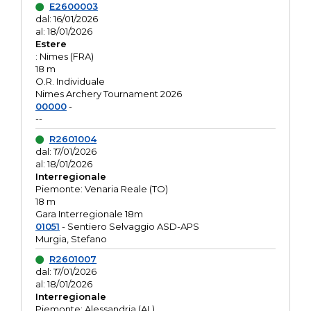
E2600003
dal: 16/01/2026
al: 18/01/2026
Estere
: Nimes (FRA)
18 m
O.R. Individuale
Nimes Archery Tournament 2026
00000
-
--
R2601004
dal: 17/01/2026
al: 18/01/2026
Interregionale
Piemonte: Venaria Reale (TO)
18 m
Gara Interregionale 18m
01051
- Sentiero Selvaggio ASD-APS
Murgia, Stefano
R2601007
dal: 17/01/2026
al: 18/01/2026
Interregionale
Piemonte: Alessandria (AL)