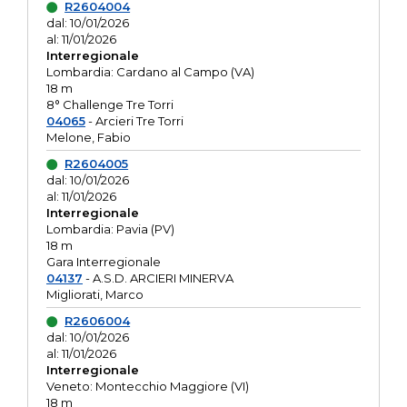
R2604004
dal: 10/01/2026
al: 11/01/2026
Interregionale
Lombardia: Cardano al Campo (VA)
18 m
8° Challenge Tre Torri
04065
- Arcieri Tre Torri
Melone, Fabio
R2604005
dal: 10/01/2026
al: 11/01/2026
Interregionale
Lombardia: Pavia (PV)
18 m
Gara Interregionale
04137
- A.S.D. ARCIERI MINERVA
Migliorati, Marco
R2606004
dal: 10/01/2026
al: 11/01/2026
Interregionale
Veneto: Montecchio Maggiore (VI)
18 m