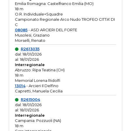
Emilia Romagna: Castelfranco Emilia (MO)
18 m
O.R. Individuale+Squadre
Campionato Regionale Arco Nudo TROFEO CITTA' DI
C
08085
- ASD ARCIERI DEL FORTE
Musolesi, Graziano
Morselli, Renato
R2613035
dal: 18/01/2026
al: 18/01/2026
Interregionale
Abruzzo: Ripa Teatina (CH)
18 m
Memorial Lorena Ridolfi
13014
- Arcieri Il Delfino
Capretti, Manuela Cecilia
R2615004
dal: 18/01/2026
al: 18/01/2026
Interregionale
Campania: Pozzuoli (NA)
18 m