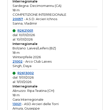
Interregionale
Sardegna: Decimomannu (CA)
18 m
COMPETIZIONE INTERREGIONALE
20057
- A.S.D. Arcieri Ichnos
Sanna, Vladimir
R2621001
dal: 10/01/2026
al: 10/01/2026
Interregionale
Bolzano: Laives/Leifers (BZ)
18 m
Winterpfeile 2026
21002
- Arco Club Laives
Singh, Daya
R2613002
dal: 11/01/2026
al: 11/01/2026
Interregionale
Abruzzo: Ripa Teatina (CH)
18 m
Gara Interregionale
13021
- ASD Arcieri delle Torri
Amura, Giuseppe