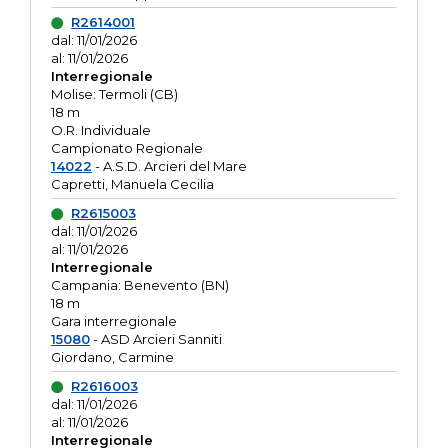
R2614001
dal: 11/01/2026
al: 11/01/2026
Interregionale
Molise: Termoli (CB)
18 m
O.R. Individuale
Campionato Regionale
14022
- A.S.D. Arcieri del Mare
Capretti, Manuela Cecilia
R2615003
dal: 11/01/2026
al: 11/01/2026
Interregionale
Campania: Benevento (BN)
18 m
Gara interregionale
15080
- ASD Arcieri Sanniti
Giordano, Carmine
R2616003
dal: 11/01/2026
al: 11/01/2026
Interregionale