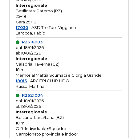
Interregionale
Basilicata: Paterno (PZ)
25+18
Gara 25+18
17030
- ASD Tre Torri Viggiano
Larocca, Fabio
R2618003
dal: 18/01/2026
al: 18/01/2026
Interregionale
Calabria: Taverna (CZ)
18 m
Memorial Mattia Scumaci e Giorgia Grande
18013
- ARCIERI CLUB LIDO
Russo, Martina
R2621004
dal: 18/01/2026
al: 18/01/2026
Interregionale
Bolzano: Lana/Lana (BZ)
18 m
O.R. Individuale+Squadre
Campionato provinciale indoor