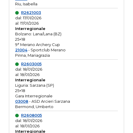
Riu, Isabella
R2621003
dal: 17/01/2026
al: 17/01/2026
Interregionale
Bolzano: Lana/Lana (BZ)
25+18
9° Merano Archery Cup
21004
- Sportclub Merano
Pinna, Mariagrazia
R2603005
dal: 18/01/2026
al: 18/01/2026
Interregionale
Liguria: Sarzana (SP)
25+18
Gara Interregionale
03008
- ASD Arcieri Sarzana
Bermond, Umberto
R2608005
dal: 18/01/2026
al: 18/01/2026
Interregionale