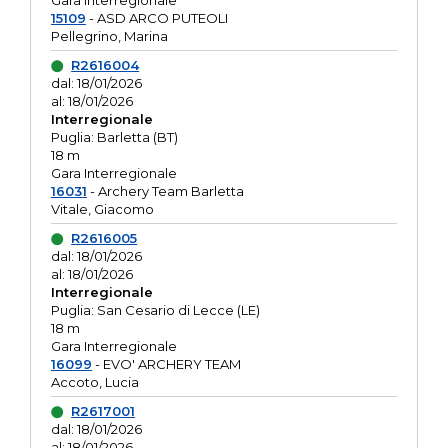
Gara interregionale
15109
- ASD ARCO PUTEOLI
Pellegrino, Marina
R2616004
dal: 18/01/2026
al: 18/01/2026
Interregionale
Puglia: Barletta (BT)
18 m
Gara Interregionale
16031
- Archery Team Barletta
Vitale, Giacomo
R2616005
dal: 18/01/2026
al: 18/01/2026
Interregionale
Puglia: San Cesario di Lecce (LE)
18 m
Gara Interregionale
16099
- EVO' ARCHERY TEAM
Accoto, Lucia
R2617001
dal: 18/01/2026
al: 18/01/2026