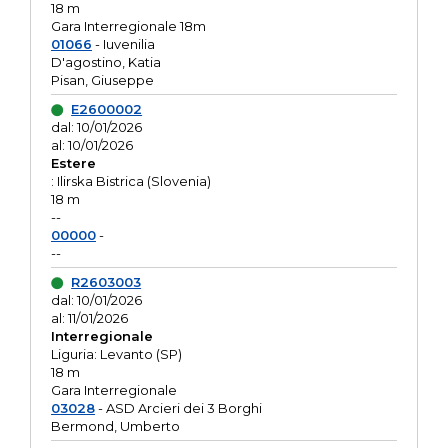
18 m
Gara Interregionale 18m
01066
- Iuvenilia
D'agostino, Katia
Pisan, Giuseppe
E2600002
dal: 10/01/2026
al: 10/01/2026
Estere
: Ilirska Bistrica (Slovenia)
18 m
--
00000
-
--
R2603003
dal: 10/01/2026
al: 11/01/2026
Interregionale
Liguria: Levanto (SP)
18 m
Gara Interregionale
03028
- ASD Arcieri dei 3 Borghi
Bermond, Umberto