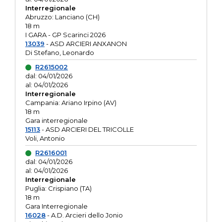
Interregionale
Abruzzo: Lanciano (CH)
18 m
I GARA - GP Scarinci 2026
13039
- ASD ARCIERI ANXANON
Di Stefano, Leonardo
R2615002
dal: 04/01/2026
al: 04/01/2026
Interregionale
Campania: Ariano Irpino (AV)
18 m
Gara interregionale
15113
- ASD ARCIERI DEL TRICOLLE
Voli, Antonio
R2616001
dal: 04/01/2026
al: 04/01/2026
Interregionale
Puglia: Crispiano (TA)
18 m
Gara Interregionale
16028
- A.D. Arcieri dello Jonio