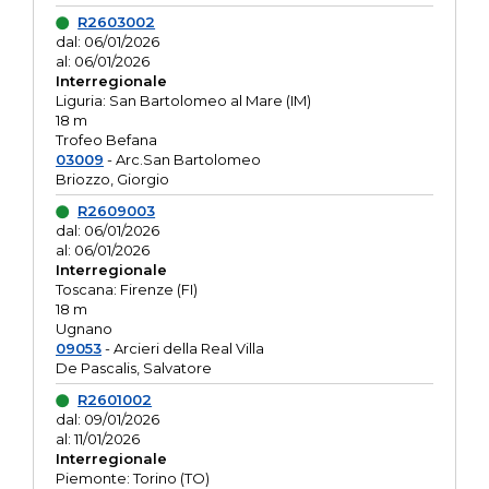
R2603002
dal: 06/01/2026
al: 06/01/2026
Interregionale
Liguria: San Bartolomeo al Mare (IM)
18 m
Trofeo Befana
03009
- Arc.San Bartolomeo
Briozzo, Giorgio
R2609003
dal: 06/01/2026
al: 06/01/2026
Interregionale
Toscana: Firenze (FI)
18 m
Ugnano
09053
- Arcieri della Real Villa
De Pascalis, Salvatore
R2601002
dal: 09/01/2026
al: 11/01/2026
Interregionale
Piemonte: Torino (TO)