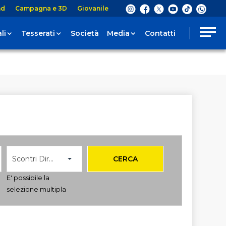
nd
Campagna e 3D
Giovanile
li
Tesserati
Società
Media
Contatti
Scontri Diretti
CERCA
E' possibile la
selezione multipla