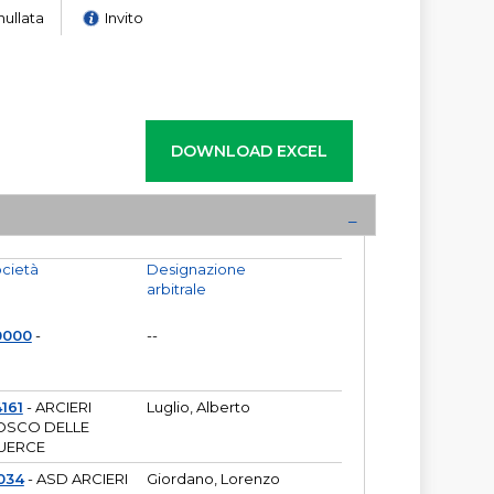
nullata
Invito
cietà
Designazione
arbitrale
0000
-
--
161
- ARCIERI
Luglio, Alberto
OSCO DELLE
UERCE
034
- ASD ARCIERI
Giordano, Lorenzo