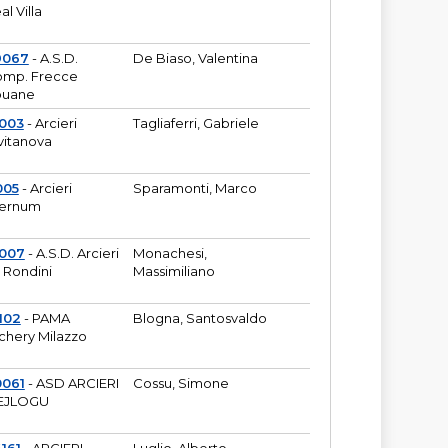
al Villa
9067
- A.S.D.
De Biaso, Valentina
mp. Frecce
puane
003
- Arcieri
Tagliaferri, Gabriele
vitanova
005
- Arcieri
Sparamonti, Marco
fernum
2007
- A.S.D. Arcieri
Monachesi,
 Rondini
Massimiliano
102
- PAMA
Blogna, Santosvaldo
chery Milazzo
0061
- ASD ARCIERI
Cossu, Simone
EJLOGU