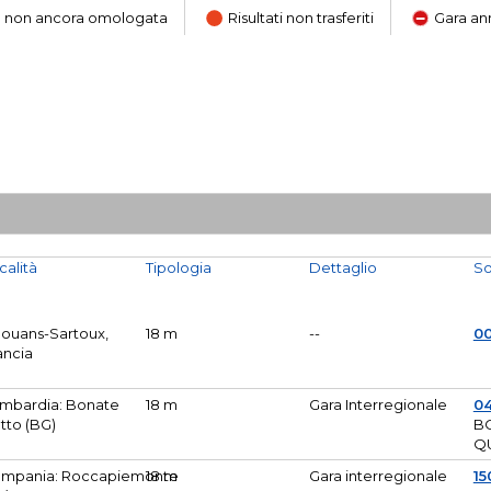
ara non ancora omologata
Risultati non trasferiti
Gara an
calità
Tipologia
Dettaglio
So
Mouans-Sartoux,
18 m
--
0
ancia
mbardia: Bonate
18 m
Gara Interregionale
04
tto (BG)
B
Q
mpania: Roccapiemonte
18 m
Gara interregionale
15