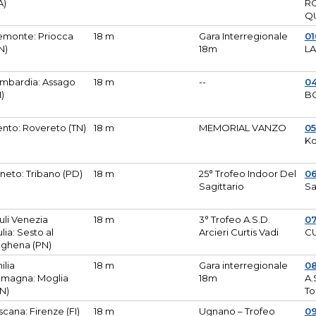
A)
R
Q
emonte: Priocca
18 m
Gara Interregionale
0
N)
18m
L
mbardia: Assago
18 m
--
04
I)
B
ento: Rovereto (TN)
18 m
MEMORIAL VANZO
0
Ko
neto: Tribano (PD)
18 m
25° Trofeo Indoor Del
0
Sagittario
Sa
iuli Venezia
18 m
3° Trofeo A.S.D.
0
ulia: Sesto al
Arcieri Curtis Vadi
CU
ghena (PN)
ilia
18 m
Gara interregionale
0
magna: Moglia
18m
A.
N)
To
scana: Firenze (FI)
18 m
Ugnano – Trofeo
0