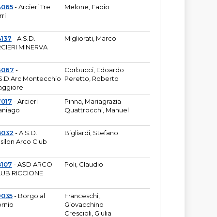
4065
- Arcieri Tre
Melone, Fabio
rri
137
- A.S.D.
Migliorati, Marco
CIERI MINERVA
6067
-
Corbucci, Edoardo
S.D.Arc.Montecchio
Peretto, Roberto
ggiore
7017
- Arcieri
Pinna, Mariagrazia
aniago
Quattrocchi, Manuel
8032
- A.S.D.
Bigliardi, Stefano
silon Arco Club
8107
- ASD ARCO
Poli, Claudio
UB RICCIONE
9035
- Borgo al
Franceschi,
rnio
Giovacchino
Crescioli, Giulia