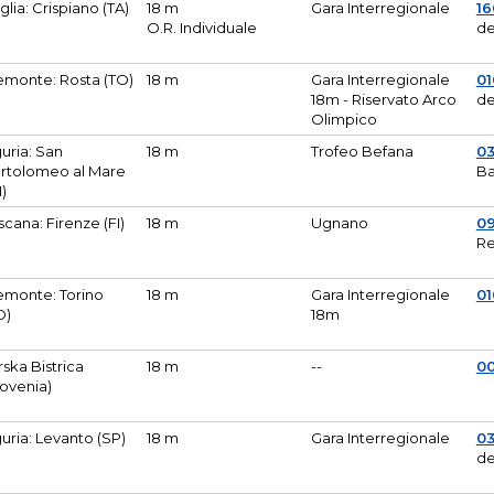
glia: Crispiano (TA)
18 m
Gara Interregionale
1
O.R. Individuale
de
emonte: Rosta (TO)
18 m
Gara Interregionale
01
18m - Riservato Arco
de
Olimpico
guria: San
18 m
Trofeo Befana
0
rtolomeo al Mare
Ba
M)
scana: Firenze (FI)
18 m
Ugnano
0
Re
emonte: Torino
18 m
Gara Interregionale
0
O)
18m
lirska Bistrica
18 m
--
0
lovenia)
guria: Levanto (SP)
18 m
Gara Interregionale
0
de