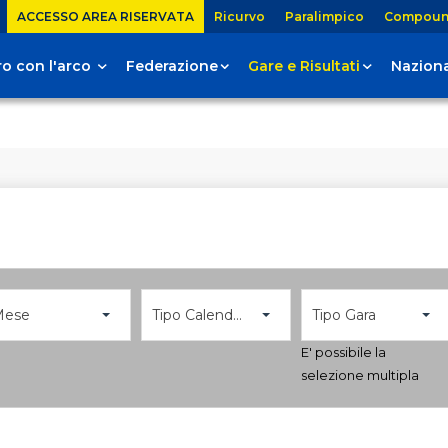
ACCESSO AREA RISERVATA
Ricurvo
Paralimpico
Compou
tiro con l'arco
Federazione
Gare e Risultati
Naziona
Mese
Tipo Calendario
Tipo Gara
E' possibile la
selezione multipla