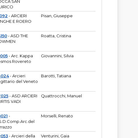
OCCA SAN
UIRICO
1092
- ARCIERI
Pisan, Giuseppe
ANGHE E ROERO
150
- ASD THE
Roatta, Cristina
OWMEN
5005
- Arc. Kappa
Giovannini, Silvia
smos Rovereto
6024
- Arcieri
Barotti, Tatiana
gittario del Veneto
7025
- ASD ARCIERI
Quattrocchi, Manuel
RTIS VADI
8021
-
Morselli, Renato
S.D.Comp.Arc.del
rrazzo
9053
- Arcieri della
Venturini, Gaia