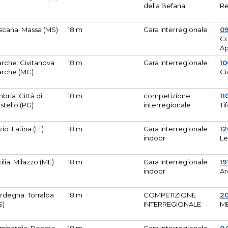
della Befana
Re
scana: Massa (MS)
18 m
Gara Interregionale
0
Co
A
rche: Civitanova
18 m
Gara Interregionale
10
rche (MC)
Ci
bria: Città di
18 m
competizione
11
stello (PG)
interregionale
Ti
zio: Latina (LT)
18 m
Gara Interregionale
1
indoor
Le
cilia: Milazzo (ME)
18 m
Gara Interregionale
19
indoor
Ar
rdegna: Torralba
18 m
COMPETIZIONE
2
S)
INTERREGIONALE
M