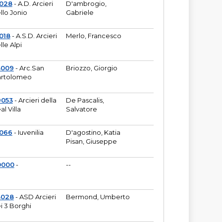
6028
- A.D. Arcieri
D'ambrogio,
llo Jonio
Gabriele
018
- A.S.D. Arcieri
Merlo, Francesco
lle Alpi
3009
- Arc.San
Briozzo, Giorgio
rtolomeo
9053
- Arcieri della
De Pascalis,
al Villa
Salvatore
1066
- Iuvenilia
D'agostino, Katia
Pisan, Giuseppe
0000
-
--
3028
- ASD Arcieri
Bermond, Umberto
i 3 Borghi