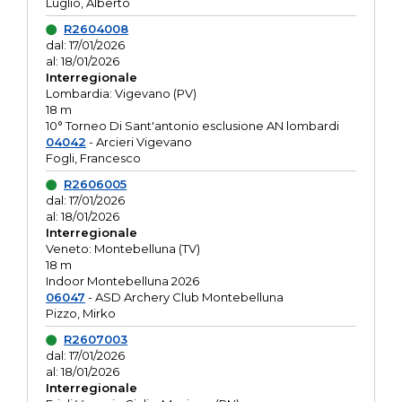
Luglio, Alberto
R2604008
dal: 17/01/2026
al: 18/01/2026
Interregionale
Lombardia: Vigevano (PV)
18 m
10° Torneo Di Sant'antonio esclusione AN lombardi
04042
- Arcieri Vigevano
Fogli, Francesco
R2606005
dal: 17/01/2026
al: 18/01/2026
Interregionale
Veneto: Montebelluna (TV)
18 m
Indoor Montebelluna 2026
06047
- ASD Archery Club Montebelluna
Pizzo, Mirko
R2607003
dal: 17/01/2026
al: 18/01/2026
Interregionale