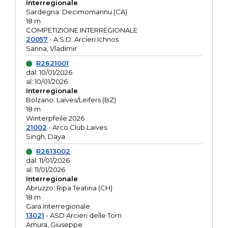
Interregionale
Sardegna: Decimomannu (CA)
18 m
COMPETIZIONE INTERREGIONALE
20057
- A.S.D. Arcieri Ichnos
Sanna, Vladimir
R2621001
dal: 10/01/2026
al: 10/01/2026
Interregionale
Bolzano: Laives/Leifers (BZ)
18 m
Winterpfeile 2026
21002
- Arco Club Laives
Singh, Daya
R2613002
dal: 11/01/2026
al: 11/01/2026
Interregionale
Abruzzo: Ripa Teatina (CH)
18 m
Gara Interregionale
13021
- ASD Arcieri delle Torri
Amura, Giuseppe