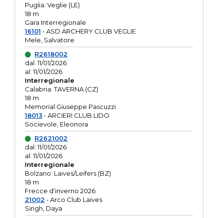
Puglia: Veglie (LE)
18 m
Gara Interregionale
16101
- ASD ARCHERY CLUB VEGLIE
Mele, Salvatore
R2618002
dal: 11/01/2026
al: 11/01/2026
Interregionale
Calabria: TAVERNA (CZ)
18 m
Memorial Giuseppe Pascuzzi
18013
- ARCIERI CLUB LIDO
Socievole, Eleonora
R2621002
dal: 11/01/2026
al: 11/01/2026
Interregionale
Bolzano: Laives/Leifers (BZ)
18 m
Frecce d’inverno 2026
21002
- Arco Club Laives
Singh, Daya