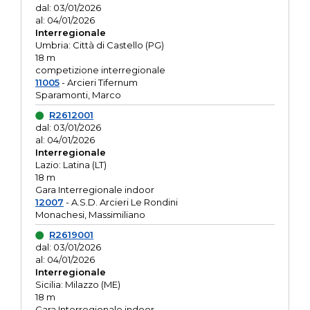
dal: 03/01/2026
al: 04/01/2026
Interregionale
Umbria: Città di Castello (PG)
18 m
competizione interregionale
11005
- Arcieri Tifernum
Sparamonti, Marco
R2612001
dal: 03/01/2026
al: 04/01/2026
Interregionale
Lazio: Latina (LT)
18 m
Gara Interregionale indoor
12007
- A.S.D. Arcieri Le Rondini
Monachesi, Massimiliano
R2619001
dal: 03/01/2026
al: 04/01/2026
Interregionale
Sicilia: Milazzo (ME)
18 m
Gara Interregionale indoor