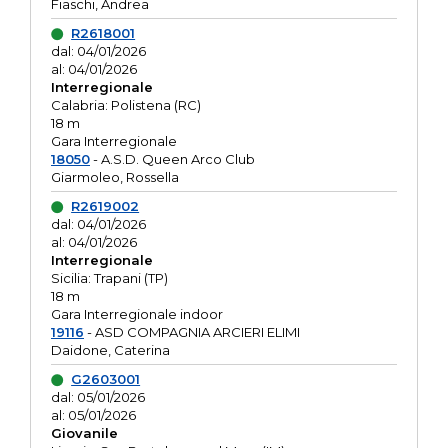
Fiaschi, Andrea
R2618001
dal: 04/01/2026
al: 04/01/2026
Interregionale
Calabria: Polistena (RC)
18 m
Gara Interregionale
18050
- A.S.D. Queen Arco Club
Giarmoleo, Rossella
R2619002
dal: 04/01/2026
al: 04/01/2026
Interregionale
Sicilia: Trapani (TP)
18 m
Gara Interregionale indoor
19116
- ASD COMPAGNIA ARCIERI ELIMI
Daidone, Caterina
G2603001
dal: 05/01/2026
al: 05/01/2026
Giovanile