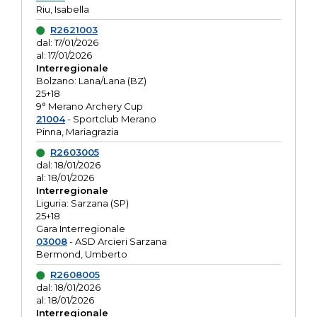
Riu, Isabella
R2621003
dal: 17/01/2026
al: 17/01/2026
Interregionale
Bolzano: Lana/Lana (BZ)
25+18
9° Merano Archery Cup
21004
- Sportclub Merano
Pinna, Mariagrazia
R2603005
dal: 18/01/2026
al: 18/01/2026
Interregionale
Liguria: Sarzana (SP)
25+18
Gara Interregionale
03008
- ASD Arcieri Sarzana
Bermond, Umberto
R2608005
dal: 18/01/2026
al: 18/01/2026
Interregionale