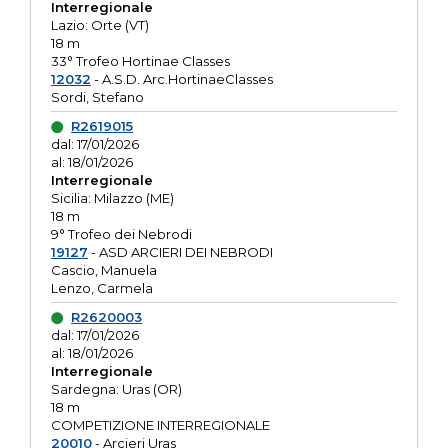
Interregionale
Lazio: Orte (VT)
18 m
33° Trofeo Hortinae Classes
12032
- A.S.D. Arc.HortinaeClasses
Sordi, Stefano
R2619015
dal: 17/01/2026
al: 18/01/2026
Interregionale
Sicilia: Milazzo (ME)
18 m
9° Trofeo dei Nebrodi
19127
- ASD ARCIERI DEI NEBRODI
Cascio, Manuela
Lenzo, Carmela
R2620003
dal: 17/01/2026
al: 18/01/2026
Interregionale
Sardegna: Uras (OR)
18 m
COMPETIZIONE INTERREGIONALE
20010
- Arcieri Uras