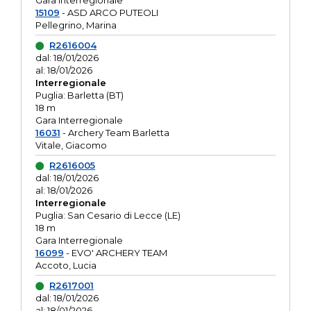
Gara interregionale
15109
- ASD ARCO PUTEOLI
Pellegrino, Marina
R2616004
dal: 18/01/2026
al: 18/01/2026
Interregionale
Puglia: Barletta (BT)
18 m
Gara Interregionale
16031
- Archery Team Barletta
Vitale, Giacomo
R2616005
dal: 18/01/2026
al: 18/01/2026
Interregionale
Puglia: San Cesario di Lecce (LE)
18 m
Gara Interregionale
16099
- EVO' ARCHERY TEAM
Accoto, Lucia
R2617001
dal: 18/01/2026
al: 18/01/2026