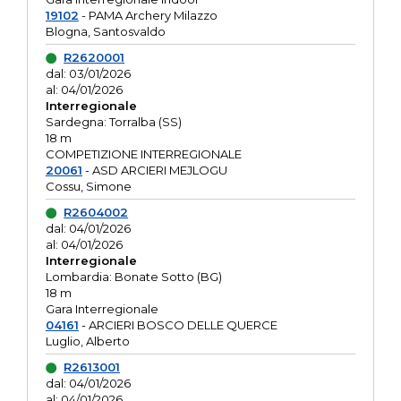
19102
- PAMA Archery Milazzo
Blogna, Santosvaldo
R2620001
dal: 03/01/2026
al: 04/01/2026
Interregionale
Sardegna: Torralba (SS)
18 m
COMPETIZIONE INTERREGIONALE
20061
- ASD ARCIERI MEJLOGU
Cossu, Simone
R2604002
dal: 04/01/2026
al: 04/01/2026
Interregionale
Lombardia: Bonate Sotto (BG)
18 m
Gara Interregionale
04161
- ARCIERI BOSCO DELLE QUERCE
Luglio, Alberto
R2613001
dal: 04/01/2026
al: 04/01/2026