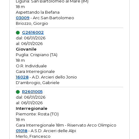
Liguria: San Bartolomeo al Mare (IM)
18 m
Aspettando la Befana
03009
- Arc.San Bartolomeo
Briozzo, Giorgio
G2616002
dal: 06/01/2026
al: 06/01/2026
Giovanile
Puglia: Crispiano (TA)
18 m
O.R. Individuale
Gara Interregionale
16028
- A.D. Arcieri dello Jonio
D'ambrogio, Gabriele
R2601005
dal: 06/01/2026
al: 06/01/2026
Interregionale
Piemonte: Rosta (TO)
18 m
Gara Interregionale 18m - Riservato Arco Olimpico
01018
- A.S.D. Arcieri delle Alpi
Merlo, Francesco