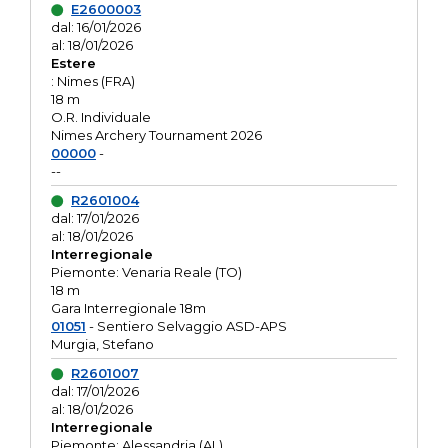
E2600003
dal: 16/01/2026
al: 18/01/2026
Estere
: Nimes (FRA)
18 m
O.R. Individuale
Nimes Archery Tournament 2026
00000
-
--
R2601004
dal: 17/01/2026
al: 18/01/2026
Interregionale
Piemonte: Venaria Reale (TO)
18 m
Gara Interregionale 18m
01051
- Sentiero Selvaggio ASD-APS
Murgia, Stefano
R2601007
dal: 17/01/2026
al: 18/01/2026
Interregionale
Piemonte: Alessandria (AL)