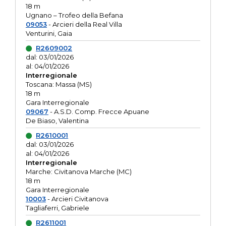
18 m
Ugnano – Trofeo della Befana
09053
- Arcieri della Real Villa
Venturini, Gaia
R2609002
dal: 03/01/2026
al: 04/01/2026
Interregionale
Toscana: Massa (MS)
18 m
Gara Interregionale
09067
- A.S.D. Comp. Frecce Apuane
De Biaso, Valentina
R2610001
dal: 03/01/2026
al: 04/01/2026
Interregionale
Marche: Civitanova Marche (MC)
18 m
Gara Interregionale
10003
- Arcieri Civitanova
Tagliaferri, Gabriele
R2611001