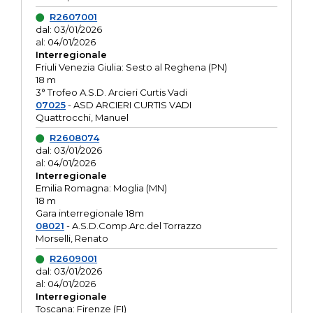
R2607001
dal: 03/01/2026
al: 04/01/2026
Interregionale
Friuli Venezia Giulia: Sesto al Reghena (PN)
18 m
3° Trofeo A.S.D. Arcieri Curtis Vadi
07025
- ASD ARCIERI CURTIS VADI
Quattrocchi, Manuel
R2608074
dal: 03/01/2026
al: 04/01/2026
Interregionale
Emilia Romagna: Moglia (MN)
18 m
Gara interregionale 18m
08021
- A.S.D.Comp.Arc.del Torrazzo
Morselli, Renato
R2609001
dal: 03/01/2026
al: 04/01/2026
Interregionale
Toscana: Firenze (FI)