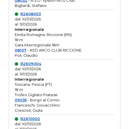
08032
- A.S.D. Ypsilon Arco Club
Bigliardi, Stefano
R2608003
dal: 10/01/2026
al: 11/01/2026
Interregionale
Emilia Romagna: Riccione (RN)
18 m
Gara interregionale 18m
08107
- ASD ARCO CLUB RICCIONE
Poli, Claudio
R2609004
dal: 10/01/2026
al: 11/01/2026
Interregionale
Toscana: Pescia (PT)
18 m
Trofeo Gigliato Pratese
09035
- Borgo al Cornio
Franceschi, Giovacchino
Crescioli, Giulia
R2610002
dal: 10/01/2026