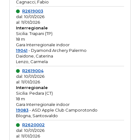
Cagnacci, Fabio
R2619003
dal: 10/01/2026
al: 11/01/2026
Interregionale
Sicilia: Trapani (TP)
18 m
Gara Interregionale indoor
19041
- Dyamond Archery Palermo
Daidone, Caterina
Lenzo, Carmela
R2619004
dal: 10/01/2026
al: 11/01/2026
Interregionale
Sicilia: Pedara (CT)
18 m
Gara Interregionale indoor
19083
- ASD Apple Club Camporotondo
Blogna, Santosvaldo
R2620002
dal: 10/01/2026
al: 11/01/2026