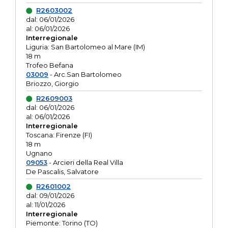
R2603002
dal: 06/01/2026
al: 06/01/2026
Interregionale
Liguria: San Bartolomeo al Mare (IM)
18 m
Trofeo Befana
03009
- Arc.San Bartolomeo
Briozzo, Giorgio
R2609003
dal: 06/01/2026
al: 06/01/2026
Interregionale
Toscana: Firenze (FI)
18 m
Ugnano
09053
- Arcieri della Real Villa
De Pascalis, Salvatore
R2601002
dal: 09/01/2026
al: 11/01/2026
Interregionale
Piemonte: Torino (TO)