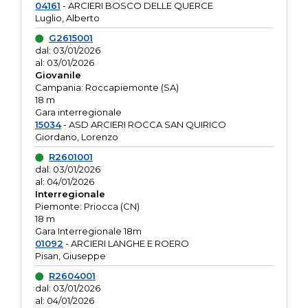
04161
- ARCIERI BOSCO DELLE QUERCE
Luglio, Alberto
G2615001
dal: 03/01/2026
al: 03/01/2026
Giovanile
Campania: Roccapiemonte (SA)
18 m
Gara interregionale
15034
- ASD ARCIERI ROCCA SAN QUIRICO
Giordano, Lorenzo
R2601001
dal: 03/01/2026
al: 04/01/2026
Interregionale
Piemonte: Priocca (CN)
18 m
Gara Interregionale 18m
01092
- ARCIERI LANGHE E ROERO
Pisan, Giuseppe
R2604001
dal: 03/01/2026
al: 04/01/2026