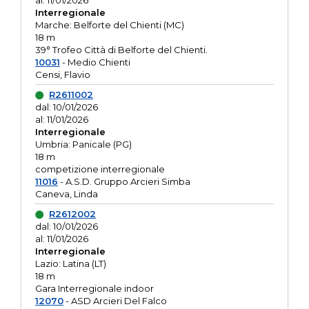
al: 11/01/2026
Interregionale
Marche: Belforte del Chienti (MC)
18 m
39° Trofeo Città di Belforte del Chienti.
10031
- Medio Chienti
Censi, Flavio
R2611002
dal: 10/01/2026
al: 11/01/2026
Interregionale
Umbria: Panicale (PG)
18 m
competizione interregionale
11016
- A.S.D. Gruppo Arcieri Simba
Caneva, Linda
R2612002
dal: 10/01/2026
al: 11/01/2026
Interregionale
Lazio: Latina (LT)
18 m
Gara Interregionale indoor
12070
- ASD Arcieri Del Falco