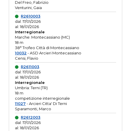
Del Freo, Fabrizio
Venturini, Gaia
R2610003
dal: 17/01/2026
al: 18/01/2026
Interregionale
Marche: Montecassiano (MC)
18 m
38° Trofeo Città di Montecassiano
10032
- ASD Arcieri Montecassiano
Censi, Flavio
R2611003
dal: 17/01/2026
al: 18/01/2026
Interregionale
Umbria: Terni (TR)
18 m
competizione interregionale
11027
- Arcieri Citta' Di Terni
Sparamonti, Marco
R2612003
dal: 17/01/2026
al: 18/01/2026