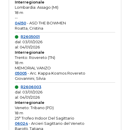
Interregionale
Lombardia: Assago (MI)
18 m
--
04150
- ASD THE BOWMEN
Roatta, Cristina
R2605001
dal: 03/01/2026
al: 04/01/2026
Interregionale
Trento: Rovereto (TN)
18 m
MEMORIAL VANZO
05005
- Arc. Kappa Kosmos Rovereto
Giovannini, Silvia
R2606003
dal: 03/01/2026
al: 04/01/2026
Interregionale
Veneto: Tribano (PD)
18 m
25° Trofeo Indoor Del Sagittario
06024
- Arcieri Sagittario del Veneto
Barotti, Tatiana