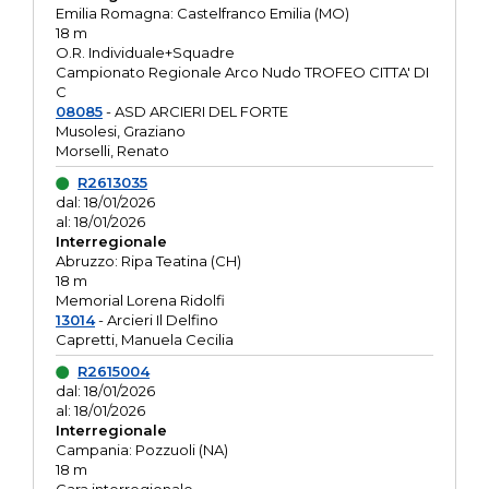
Emilia Romagna: Castelfranco Emilia (MO)
18 m
O.R. Individuale+Squadre
Campionato Regionale Arco Nudo TROFEO CITTA' DI
C
08085
- ASD ARCIERI DEL FORTE
Musolesi, Graziano
Morselli, Renato
R2613035
dal: 18/01/2026
al: 18/01/2026
Interregionale
Abruzzo: Ripa Teatina (CH)
18 m
Memorial Lorena Ridolfi
13014
- Arcieri Il Delfino
Capretti, Manuela Cecilia
R2615004
dal: 18/01/2026
al: 18/01/2026
Interregionale
Campania: Pozzuoli (NA)
18 m