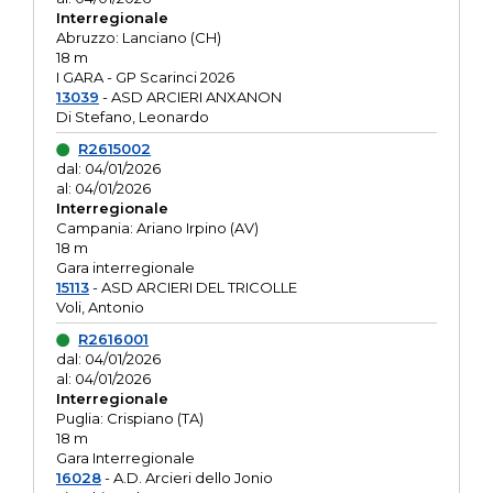
Interregionale
Abruzzo: Lanciano (CH)
18 m
I GARA - GP Scarinci 2026
13039
- ASD ARCIERI ANXANON
Di Stefano, Leonardo
R2615002
dal: 04/01/2026
al: 04/01/2026
Interregionale
Campania: Ariano Irpino (AV)
18 m
Gara interregionale
15113
- ASD ARCIERI DEL TRICOLLE
Voli, Antonio
R2616001
dal: 04/01/2026
al: 04/01/2026
Interregionale
Puglia: Crispiano (TA)
18 m
Gara Interregionale
16028
- A.D. Arcieri dello Jonio