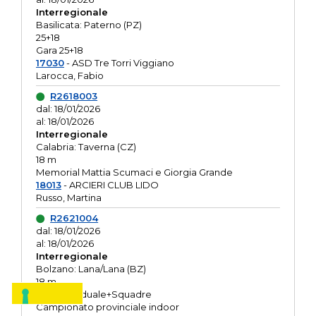
Interregionale
Basilicata: Paterno (PZ)
25+18
Gara 25+18
17030
- ASD Tre Torri Viggiano
Larocca, Fabio
R2618003
dal: 18/01/2026
al: 18/01/2026
Interregionale
Calabria: Taverna (CZ)
18 m
Memorial Mattia Scumaci e Giorgia Grande
18013
- ARCIERI CLUB LIDO
Russo, Martina
R2621004
dal: 18/01/2026
al: 18/01/2026
Interregionale
Bolzano: Lana/Lana (BZ)
18 m
O.R. Individuale+Squadre
Campionato provinciale indoor