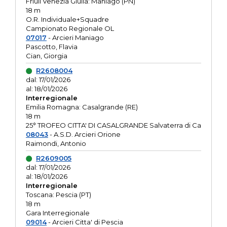
Friuli Venezia Giulia: Maniago (PN)
18 m
O.R. Individuale+Squadre
Campionato Regionale OL
07017
- Arcieri Maniago
Pascotto, Flavia
Cian, Giorgia
R2608004
dal: 17/01/2026
al: 18/01/2026
Interregionale
Emilia Romagna: Casalgrande (RE)
18 m
25° TROFEO CITTA' DI CASALGRANDE Salvaterra di Ca
08043
- A.S.D. Arcieri Orione
Raimondi, Antonio
R2609005
dal: 17/01/2026
al: 18/01/2026
Interregionale
Toscana: Pescia (PT)
18 m
Gara Interregionale
09014
- Arcieri Citta' di Pescia