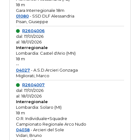
18 m
Gara Interregionale 18m
01080
- SSD DLF Alessandria
Pisan, Giuseppe
R2604006
dal: 17/01/2026
al: 18/01/2026
Interregionale
Lombardia: Castel d'Ario (MN)
18 m
--
04027
- A.S.D.Arcieri Gonzaga
Migliorati, Marco
R2604007
dal: 17/01/2026
al: 18/01/2026
Interregionale
Lombardia: Solaro (MI)
18 m
O.R. Individuale+Squadre
Campionato Regionale Arco Nudo
04038
- Arcieri del Sole
Vidari, Bruno