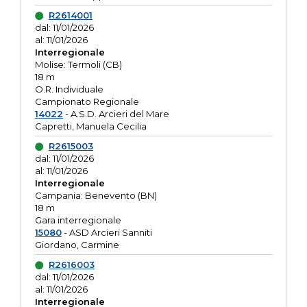
R2614001
dal: 11/01/2026
al: 11/01/2026
Interregionale
Molise: Termoli (CB)
18 m
O.R. Individuale
Campionato Regionale
14022
- A.S.D. Arcieri del Mare
Capretti, Manuela Cecilia
R2615003
dal: 11/01/2026
al: 11/01/2026
Interregionale
Campania: Benevento (BN)
18 m
Gara interregionale
15080
- ASD Arcieri Sanniti
Giordano, Carmine
R2616003
dal: 11/01/2026
al: 11/01/2026
Interregionale