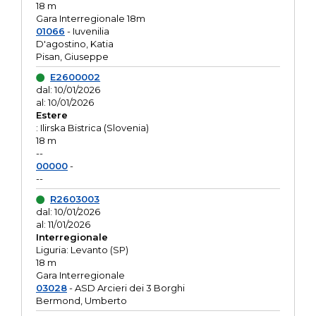
18 m
Gara Interregionale 18m
01066
- Iuvenilia
D'agostino, Katia
Pisan, Giuseppe
E2600002
dal: 10/01/2026
al: 10/01/2026
Estere
: Ilirska Bistrica (Slovenia)
18 m
--
00000
-
--
R2603003
dal: 10/01/2026
al: 11/01/2026
Interregionale
Liguria: Levanto (SP)
18 m
Gara Interregionale
03028
- ASD Arcieri dei 3 Borghi
Bermond, Umberto