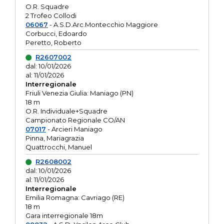
O.R. Squadre
2 Trofeo Collodi
06067
- A.S.D.Arc.Montecchio Maggiore
Corbucci, Edoardo
Peretto, Roberto
R2607002
dal: 10/01/2026
al: 11/01/2026
Interregionale
Friuli Venezia Giulia: Maniago (PN)
18 m
O.R. Individuale+Squadre
Campionato Regionale CO/AN
07017
- Arcieri Maniago
Pinna, Mariagrazia
Quattrocchi, Manuel
R2608002
dal: 10/01/2026
al: 11/01/2026
Interregionale
Emilia Romagna: Cavriago (RE)
18 m
Gara interregionale 18m