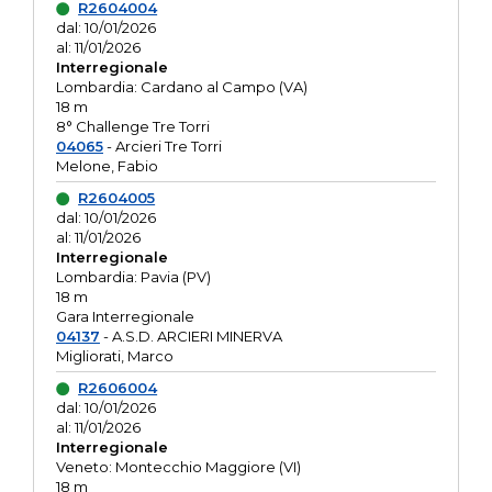
R2604004
dal: 10/01/2026
al: 11/01/2026
Interregionale
Lombardia: Cardano al Campo (VA)
18 m
8° Challenge Tre Torri
04065
- Arcieri Tre Torri
Melone, Fabio
R2604005
dal: 10/01/2026
al: 11/01/2026
Interregionale
Lombardia: Pavia (PV)
18 m
Gara Interregionale
04137
- A.S.D. ARCIERI MINERVA
Migliorati, Marco
R2606004
dal: 10/01/2026
al: 11/01/2026
Interregionale
Veneto: Montecchio Maggiore (VI)
18 m