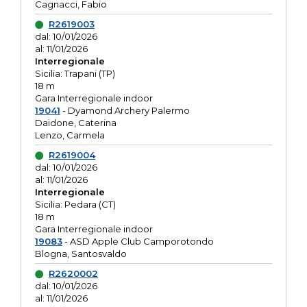
Cagnacci, Fabio
R2619003
dal: 10/01/2026
al: 11/01/2026
Interregionale
Sicilia: Trapani (TP)
18 m
Gara Interregionale indoor
19041
- Dyamond Archery Palermo
Daidone, Caterina
Lenzo, Carmela
R2619004
dal: 10/01/2026
al: 11/01/2026
Interregionale
Sicilia: Pedara (CT)
18 m
Gara Interregionale indoor
19083
- ASD Apple Club Camporotondo
Blogna, Santosvaldo
R2620002
dal: 10/01/2026
al: 11/01/2026