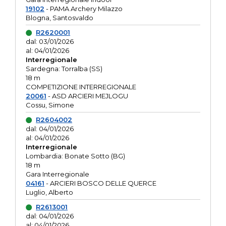
19102
- PAMA Archery Milazzo
Blogna, Santosvaldo
R2620001
dal: 03/01/2026
al: 04/01/2026
Interregionale
Sardegna: Torralba (SS)
18 m
COMPETIZIONE INTERREGIONALE
20061
- ASD ARCIERI MEJLOGU
Cossu, Simone
R2604002
dal: 04/01/2026
al: 04/01/2026
Interregionale
Lombardia: Bonate Sotto (BG)
18 m
Gara Interregionale
04161
- ARCIERI BOSCO DELLE QUERCE
Luglio, Alberto
R2613001
dal: 04/01/2026
al: 04/01/2026