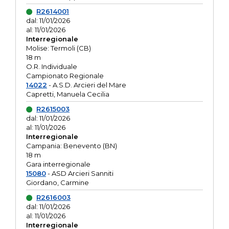
R2614001
dal: 11/01/2026
al: 11/01/2026
Interregionale
Molise: Termoli (CB)
18 m
O.R. Individuale
Campionato Regionale
14022
- A.S.D. Arcieri del Mare
Capretti, Manuela Cecilia
R2615003
dal: 11/01/2026
al: 11/01/2026
Interregionale
Campania: Benevento (BN)
18 m
Gara interregionale
15080
- ASD Arcieri Sanniti
Giordano, Carmine
R2616003
dal: 11/01/2026
al: 11/01/2026
Interregionale