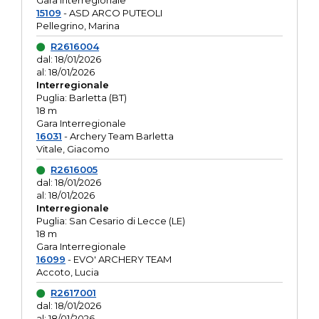
Gara interregionale
15109
- ASD ARCO PUTEOLI
Pellegrino, Marina
R2616004
dal: 18/01/2026
al: 18/01/2026
Interregionale
Puglia: Barletta (BT)
18 m
Gara Interregionale
16031
- Archery Team Barletta
Vitale, Giacomo
R2616005
dal: 18/01/2026
al: 18/01/2026
Interregionale
Puglia: San Cesario di Lecce (LE)
18 m
Gara Interregionale
16099
- EVO' ARCHERY TEAM
Accoto, Lucia
R2617001
dal: 18/01/2026
al: 18/01/2026