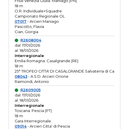
Friuli Venezia Giulia: Maniago (PN)
18 m
O.R. Individuale+Squadre
Campionato Regionale OL
07017
- Arcieri Maniago
Pascotto, Flavia
Cian, Giorgia
R2608004
dal: 17/01/2026
al: 18/01/2026
Interregionale
Emilia Romagna: Casalgrande (RE)
18 m
25° TROFEO CITTA' DI CASALGRANDE Salvaterra di Ca
08043
- A.S.D. Arcieri Orione
Raimondi, Antonio
R2609005
dal: 17/01/2026
al: 18/01/2026
Interregionale
Toscana: Pescia (PT)
18 m
Gara Interregionale
09014
- Arcieri Citta' di Pescia