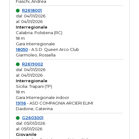
Fiaschi, Andrea
R2618001
dal: 04/01/2026
al: 04/01/2026
Interregionale
Calabria: Polistena (RC)
18 m
Gara Interregionale
18050
- A.S.D. Queen Arco Club
Giarmoleo, Rossella
R2619002
dal: 04/01/2026
al: 04/01/2026
Interregionale
Sicilia: Trapani (TP)
18 m
Gara Interregionale indoor
19116
- ASD COMPAGNIA ARCIERI ELIMI
Daidone, Caterina
G2603001
dal: 05/01/2026
al: 05/01/2026
Giovanile