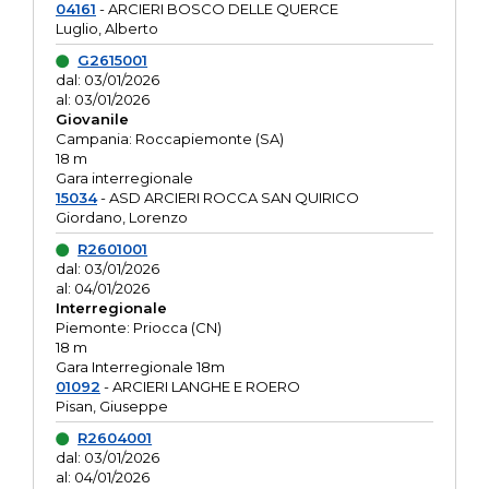
04161
- ARCIERI BOSCO DELLE QUERCE
Luglio, Alberto
G2615001
dal: 03/01/2026
al: 03/01/2026
Giovanile
Campania: Roccapiemonte (SA)
18 m
Gara interregionale
15034
- ASD ARCIERI ROCCA SAN QUIRICO
Giordano, Lorenzo
R2601001
dal: 03/01/2026
al: 04/01/2026
Interregionale
Piemonte: Priocca (CN)
18 m
Gara Interregionale 18m
01092
- ARCIERI LANGHE E ROERO
Pisan, Giuseppe
R2604001
dal: 03/01/2026
al: 04/01/2026