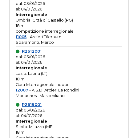
dal: 03/01/2026
al: 04/01/2026
Interregionale
Umbria: Città di Castello (PG)
18 m
competizione interregionale
11005
- Arcieri Tifernum
Sparamonti, Marco
R2612001
dal: 03/01/2026
al: 04/01/2026
Interregionale
Lazio: Latina (LT)
18 m
Gara Interregionale indoor
12007
- A.S.D. Arcieri Le Rondini
Monachesi, Massimiliano
R2619001
dal: 03/01/2026
al: 04/01/2026
Interregionale
Sicilia: Milazzo (ME)
18 m
Gara Interregionale indoor