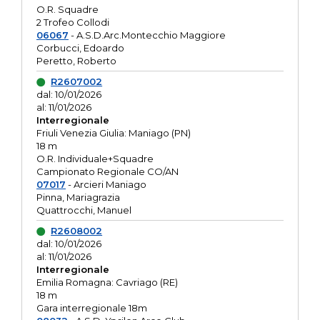
O.R. Squadre
2 Trofeo Collodi
06067
- A.S.D.Arc.Montecchio Maggiore
Corbucci, Edoardo
Peretto, Roberto
R2607002
dal: 10/01/2026
al: 11/01/2026
Interregionale
Friuli Venezia Giulia: Maniago (PN)
18 m
O.R. Individuale+Squadre
Campionato Regionale CO/AN
07017
- Arcieri Maniago
Pinna, Mariagrazia
Quattrocchi, Manuel
R2608002
dal: 10/01/2026
al: 11/01/2026
Interregionale
Emilia Romagna: Cavriago (RE)
18 m
Gara interregionale 18m