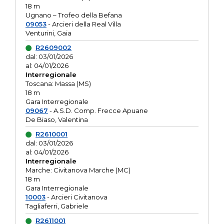
18 m
Ugnano – Trofeo della Befana
09053
- Arcieri della Real Villa
Venturini, Gaia
R2609002
dal: 03/01/2026
al: 04/01/2026
Interregionale
Toscana: Massa (MS)
18 m
Gara Interregionale
09067
- A.S.D. Comp. Frecce Apuane
De Biaso, Valentina
R2610001
dal: 03/01/2026
al: 04/01/2026
Interregionale
Marche: Civitanova Marche (MC)
18 m
Gara Interregionale
10003
- Arcieri Civitanova
Tagliaferri, Gabriele
R2611001