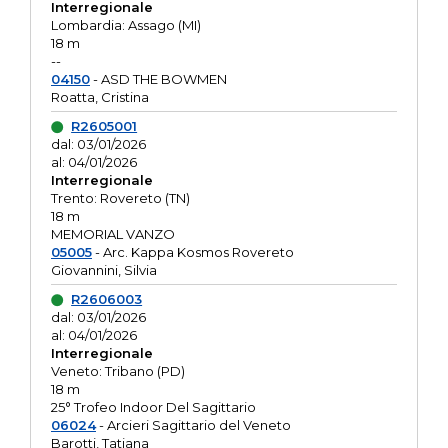
Interregionale
Lombardia: Assago (MI)
18 m
--
04150
- ASD THE BOWMEN
Roatta, Cristina
R2605001
dal: 03/01/2026
al: 04/01/2026
Interregionale
Trento: Rovereto (TN)
18 m
MEMORIAL VANZO
05005
- Arc. Kappa Kosmos Rovereto
Giovannini, Silvia
R2606003
dal: 03/01/2026
al: 04/01/2026
Interregionale
Veneto: Tribano (PD)
18 m
25° Trofeo Indoor Del Sagittario
06024
- Arcieri Sagittario del Veneto
Barotti, Tatiana