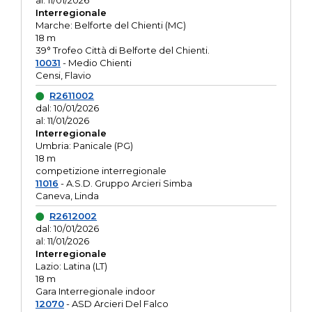
al: 11/01/2026
Interregionale
Marche: Belforte del Chienti (MC)
18 m
39° Trofeo Città di Belforte del Chienti.
10031
- Medio Chienti
Censi, Flavio
R2611002
dal: 10/01/2026
al: 11/01/2026
Interregionale
Umbria: Panicale (PG)
18 m
competizione interregionale
11016
- A.S.D. Gruppo Arcieri Simba
Caneva, Linda
R2612002
dal: 10/01/2026
al: 11/01/2026
Interregionale
Lazio: Latina (LT)
18 m
Gara Interregionale indoor
12070
- ASD Arcieri Del Falco