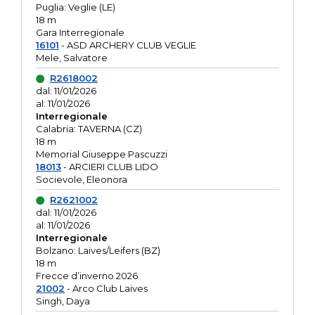
Puglia: Veglie (LE)
18 m
Gara Interregionale
16101
- ASD ARCHERY CLUB VEGLIE
Mele, Salvatore
R2618002
dal: 11/01/2026
al: 11/01/2026
Interregionale
Calabria: TAVERNA (CZ)
18 m
Memorial Giuseppe Pascuzzi
18013
- ARCIERI CLUB LIDO
Socievole, Eleonora
R2621002
dal: 11/01/2026
al: 11/01/2026
Interregionale
Bolzano: Laives/Leifers (BZ)
18 m
Frecce d’inverno 2026
21002
- Arco Club Laives
Singh, Daya