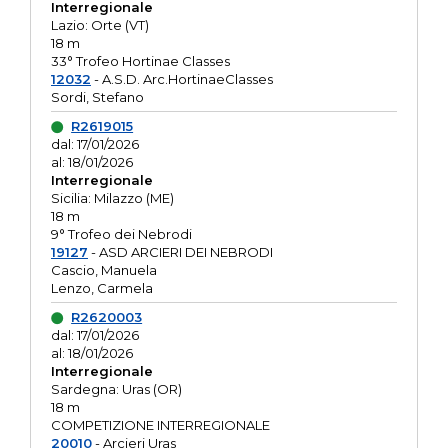
Interregionale
Lazio: Orte (VT)
18 m
33° Trofeo Hortinae Classes
12032
- A.S.D. Arc.HortinaeClasses
Sordi, Stefano
R2619015
dal: 17/01/2026
al: 18/01/2026
Interregionale
Sicilia: Milazzo (ME)
18 m
9° Trofeo dei Nebrodi
19127
- ASD ARCIERI DEI NEBRODI
Cascio, Manuela
Lenzo, Carmela
R2620003
dal: 17/01/2026
al: 18/01/2026
Interregionale
Sardegna: Uras (OR)
18 m
COMPETIZIONE INTERREGIONALE
20010
- Arcieri Uras