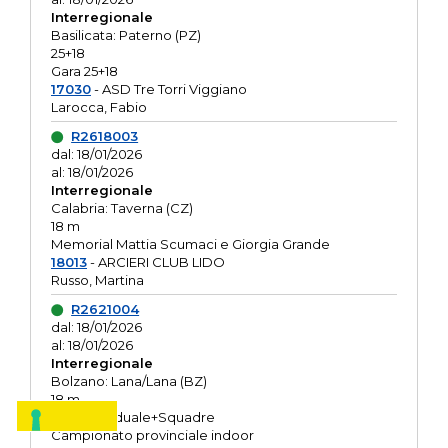
Interregionale
Basilicata: Paterno (PZ)
25+18
Gara 25+18
17030
- ASD Tre Torri Viggiano
Larocca, Fabio
R2618003
dal: 18/01/2026
al: 18/01/2026
Interregionale
Calabria: Taverna (CZ)
18 m
Memorial Mattia Scumaci e Giorgia Grande
18013
- ARCIERI CLUB LIDO
Russo, Martina
R2621004
dal: 18/01/2026
al: 18/01/2026
Interregionale
Bolzano: Lana/Lana (BZ)
18 m
O.R. Individuale+Squadre
Campionato provinciale indoor