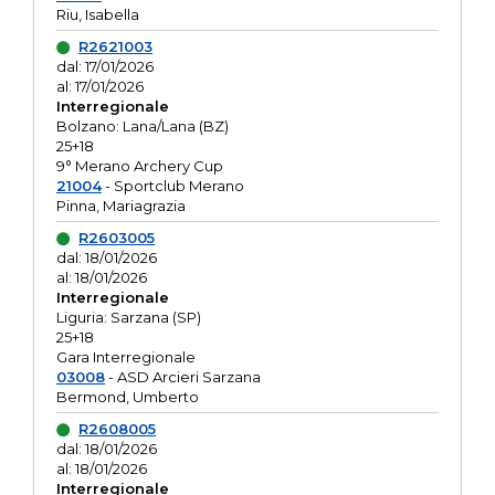
Riu, Isabella
R2621003
dal: 17/01/2026
al: 17/01/2026
Interregionale
Bolzano: Lana/Lana (BZ)
25+18
9° Merano Archery Cup
21004
- Sportclub Merano
Pinna, Mariagrazia
R2603005
dal: 18/01/2026
al: 18/01/2026
Interregionale
Liguria: Sarzana (SP)
25+18
Gara Interregionale
03008
- ASD Arcieri Sarzana
Bermond, Umberto
R2608005
dal: 18/01/2026
al: 18/01/2026
Interregionale