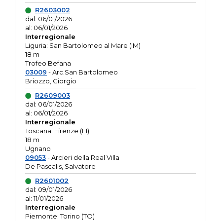
R2603002
dal: 06/01/2026
al: 06/01/2026
Interregionale
Liguria: San Bartolomeo al Mare (IM)
18 m
Trofeo Befana
03009
- Arc.San Bartolomeo
Briozzo, Giorgio
R2609003
dal: 06/01/2026
al: 06/01/2026
Interregionale
Toscana: Firenze (FI)
18 m
Ugnano
09053
- Arcieri della Real Villa
De Pascalis, Salvatore
R2601002
dal: 09/01/2026
al: 11/01/2026
Interregionale
Piemonte: Torino (TO)