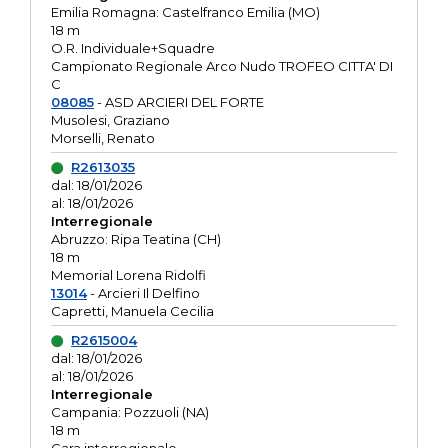
Emilia Romagna: Castelfranco Emilia (MO)
18 m
O.R. Individuale+Squadre
Campionato Regionale Arco Nudo TROFEO CITTA' DI
C
08085
- ASD ARCIERI DEL FORTE
Musolesi, Graziano
Morselli, Renato
R2613035
dal: 18/01/2026
al: 18/01/2026
Interregionale
Abruzzo: Ripa Teatina (CH)
18 m
Memorial Lorena Ridolfi
13014
- Arcieri Il Delfino
Capretti, Manuela Cecilia
R2615004
dal: 18/01/2026
al: 18/01/2026
Interregionale
Campania: Pozzuoli (NA)
18 m