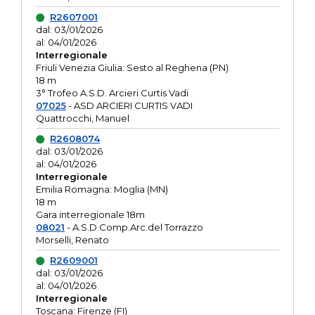
R2607001
dal: 03/01/2026
al: 04/01/2026
Interregionale
Friuli Venezia Giulia: Sesto al Reghena (PN)
18 m
3° Trofeo A.S.D. Arcieri Curtis Vadi
07025
- ASD ARCIERI CURTIS VADI
Quattrocchi, Manuel
R2608074
dal: 03/01/2026
al: 04/01/2026
Interregionale
Emilia Romagna: Moglia (MN)
18 m
Gara interregionale 18m
08021
- A.S.D.Comp.Arc.del Torrazzo
Morselli, Renato
R2609001
dal: 03/01/2026
al: 04/01/2026
Interregionale
Toscana: Firenze (FI)