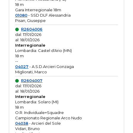
18 m
Gara Interregionale 18m
01080
- SSD DLF Alessandria
Pisan, Giuseppe
R2604006
dal: 17/01/2026
al: 18/01/2026
Interregionale
Lombardia: Castel d'Ario (MN)
18 m
--
04027
- A.S.D.Arcieri Gonzaga
Migliorati, Marco
R2604007
dal: 17/01/2026
al: 18/01/2026
Interregionale
Lombardia: Solaro (MI)
18 m
O.R. Individuale+Squadre
Campionato Regionale Arco Nudo
04038
- Arcieri del Sole
Vidari, Bruno