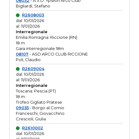
08032
- A.S.D. Ypsilon Arco Club
Bigliardi, Stefano
R2608003
dal: 10/01/2026
al: 11/01/2026
Interregionale
Emilia Romagna: Riccione (RN)
18 m
Gara interregionale 18m
08107
- ASD ARCO CLUB RICCIONE
Poli, Claudio
R2609004
dal: 10/01/2026
al: 11/01/2026
Interregionale
Toscana: Pescia (PT)
18 m
Trofeo Gigliato Pratese
09035
- Borgo al Cornio
Franceschi, Giovacchino
Crescioli, Giulia
R2610002
dal: 10/01/2026