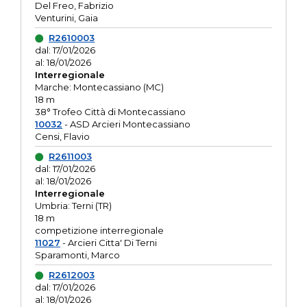
Del Freo, Fabrizio
Venturini, Gaia
R2610003
dal: 17/01/2026
al: 18/01/2026
Interregionale
Marche: Montecassiano (MC)
18 m
38° Trofeo Città di Montecassiano
10032
- ASD Arcieri Montecassiano
Censi, Flavio
R2611003
dal: 17/01/2026
al: 18/01/2026
Interregionale
Umbria: Terni (TR)
18 m
competizione interregionale
11027
- Arcieri Citta' Di Terni
Sparamonti, Marco
R2612003
dal: 17/01/2026
al: 18/01/2026