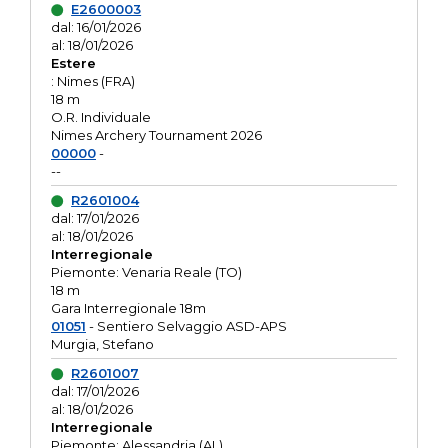
E2600003
dal: 16/01/2026
al: 18/01/2026
Estere
: Nimes (FRA)
18 m
O.R. Individuale
Nimes Archery Tournament 2026
00000
-
--
R2601004
dal: 17/01/2026
al: 18/01/2026
Interregionale
Piemonte: Venaria Reale (TO)
18 m
Gara Interregionale 18m
01051
- Sentiero Selvaggio ASD-APS
Murgia, Stefano
R2601007
dal: 17/01/2026
al: 18/01/2026
Interregionale
Piemonte: Alessandria (AL)