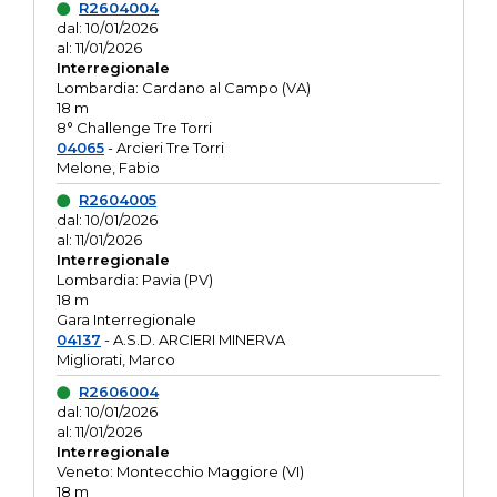
R2604004
dal: 10/01/2026
al: 11/01/2026
Interregionale
Lombardia: Cardano al Campo (VA)
18 m
8° Challenge Tre Torri
04065
- Arcieri Tre Torri
Melone, Fabio
R2604005
dal: 10/01/2026
al: 11/01/2026
Interregionale
Lombardia: Pavia (PV)
18 m
Gara Interregionale
04137
- A.S.D. ARCIERI MINERVA
Migliorati, Marco
R2606004
dal: 10/01/2026
al: 11/01/2026
Interregionale
Veneto: Montecchio Maggiore (VI)
18 m