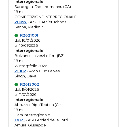
Interregionale
Sardegna: Decimomannu (CA)
18 m
COMPETIZIONE INTERREGIONALE
20057
- A.S.D. Arcieri Ichnos
Sanna, Vladimir
R2621001
dal: 10/01/2026
al: 10/01/2026
Interregionale
Bolzano: Laives/Leifers (BZ)
18 m
Winterpfeile 2026
21002
- Arco Club Laives
Singh, Daya
R2613002
dal: 11/01/2026
al: 11/01/2026
Interregionale
Abruzzo: Ripa Teatina (CH)
18 m
Gara Interregionale
13021
- ASD Arcieri delle Torri
Amura, Giuseppe