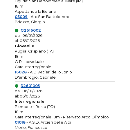
Liguria: San Bartolomeo al Mare (IM)
18 m
Aspettando la Befana
03009
- Arc.San Bartolomeo
Briozzo, Giorgio
G2616002
dal: 06/01/2026
al: 06/01/2026
Giovanile
Puglia: Crispiano (TA)
18 m
O.R. Individuale
Gara Interregionale
16028
- A.D. Arcieri dello Jonio
D'ambrogio, Gabriele
R2601005
dal: 06/01/2026
al: 06/01/2026
Interregionale
Piemonte: Rosta (TO)
18 m
Gara Interregionale 18m - Riservato Arco Olimpico
01018
- A.S.D. Arcieri delle Alpi
Merlo, Francesco