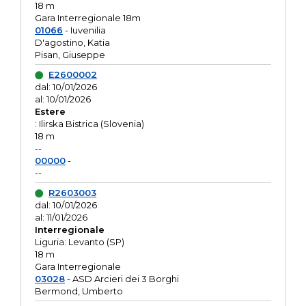
18 m
Gara Interregionale 18m
01066
- Iuvenilia
D'agostino, Katia
Pisan, Giuseppe
E2600002
dal: 10/01/2026
al: 10/01/2026
Estere
: Ilirska Bistrica (Slovenia)
18 m
--
00000
-
--
R2603003
dal: 10/01/2026
al: 11/01/2026
Interregionale
Liguria: Levanto (SP)
18 m
Gara Interregionale
03028
- ASD Arcieri dei 3 Borghi
Bermond, Umberto