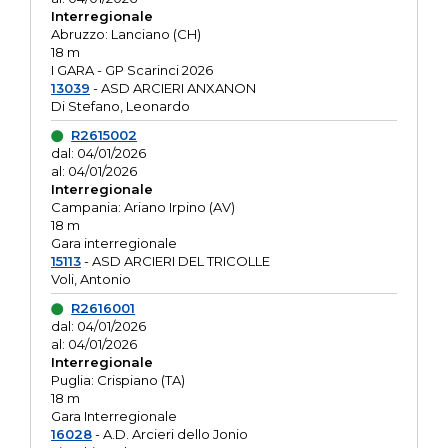
Interregionale
Abruzzo: Lanciano (CH)
18 m
I GARA - GP Scarinci 2026
13039
- ASD ARCIERI ANXANON
Di Stefano, Leonardo
R2615002
dal: 04/01/2026
al: 04/01/2026
Interregionale
Campania: Ariano Irpino (AV)
18 m
Gara interregionale
15113
- ASD ARCIERI DEL TRICOLLE
Voli, Antonio
R2616001
dal: 04/01/2026
al: 04/01/2026
Interregionale
Puglia: Crispiano (TA)
18 m
Gara Interregionale
16028
- A.D. Arcieri dello Jonio