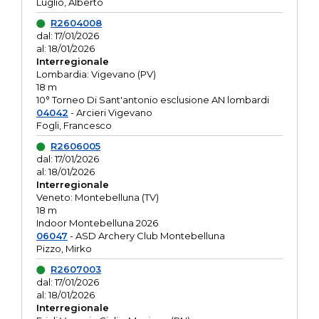
Luglio, Alberto
R2604008
dal: 17/01/2026
al: 18/01/2026
Interregionale
Lombardia: Vigevano (PV)
18 m
10° Torneo Di Sant'antonio esclusione AN lombardi
04042
- Arcieri Vigevano
Fogli, Francesco
R2606005
dal: 17/01/2026
al: 18/01/2026
Interregionale
Veneto: Montebelluna (TV)
18 m
Indoor Montebelluna 2026
06047
- ASD Archery Club Montebelluna
Pizzo, Mirko
R2607003
dal: 17/01/2026
al: 18/01/2026
Interregionale