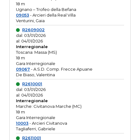
18 m
Ugnano – Trofeo della Befana
09053
- Arcieri della Real Villa
Venturini, Gaia
R2609002
dal: 03/01/2026
al: 04/01/2026
Interregionale
Toscana: Massa (MS)
18 m
Gara Interregionale
09067
- A.S.D. Comp. Frecce Apuane
De Biaso, Valentina
R2610001
dal: 03/01/2026
al: 04/01/2026
Interregionale
Marche: Civitanova Marche (MC)
18 m
Gara Interregionale
10003
- Arcieri Civitanova
Tagliaferri, Gabriele
R2611001