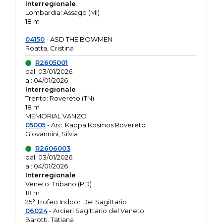
Interregionale
Lombardia: Assago (MI)
18 m
--
04150
- ASD THE BOWMEN
Roatta, Cristina
R2605001
dal: 03/01/2026
al: 04/01/2026
Interregionale
Trento: Rovereto (TN)
18 m
MEMORIAL VANZO
05005
- Arc. Kappa Kosmos Rovereto
Giovannini, Silvia
R2606003
dal: 03/01/2026
al: 04/01/2026
Interregionale
Veneto: Tribano (PD)
18 m
25° Trofeo Indoor Del Sagittario
06024
- Arcieri Sagittario del Veneto
Barotti, Tatiana