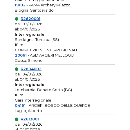
19102
- PAMA Archery Milazzo
Blogna, Santosvaldo
R2620001
dal: 03/01/2026
al: 04/01/2026
Interregionale
Sardegna: Torralba (SS)
18 m
COMPETIZIONE INTERREGIONALE
20061
- ASD ARCIERI MEJLOGU
Cossu, Simone
R2604002
dal: 04/01/2026
al: 04/01/2026
Interregionale
Lombardia: Bonate Sotto (BG)
18 m
Gara Interregionale
04161
- ARCIERI BOSCO DELLE QUERCE
Luglio, Alberto
R2613001
dal: 04/01/2026
al: 04/01/2026