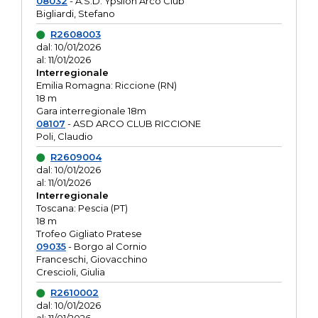
08032
- A.S.D. Ypsilon Arco Club
Bigliardi, Stefano
R2608003
dal: 10/01/2026
al: 11/01/2026
Interregionale
Emilia Romagna: Riccione (RN)
18 m
Gara interregionale 18m
08107
- ASD ARCO CLUB RICCIONE
Poli, Claudio
R2609004
dal: 10/01/2026
al: 11/01/2026
Interregionale
Toscana: Pescia (PT)
18 m
Trofeo Gigliato Pratese
09035
- Borgo al Cornio
Franceschi, Giovacchino
Crescioli, Giulia
R2610002
dal: 10/01/2026