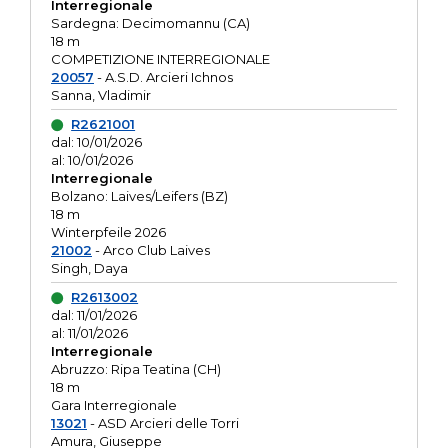
Interregionale
Sardegna: Decimomannu (CA)
18 m
COMPETIZIONE INTERREGIONALE
20057
- A.S.D. Arcieri Ichnos
Sanna, Vladimir
R2621001
dal: 10/01/2026
al: 10/01/2026
Interregionale
Bolzano: Laives/Leifers (BZ)
18 m
Winterpfeile 2026
21002
- Arco Club Laives
Singh, Daya
R2613002
dal: 11/01/2026
al: 11/01/2026
Interregionale
Abruzzo: Ripa Teatina (CH)
18 m
Gara Interregionale
13021
- ASD Arcieri delle Torri
Amura, Giuseppe