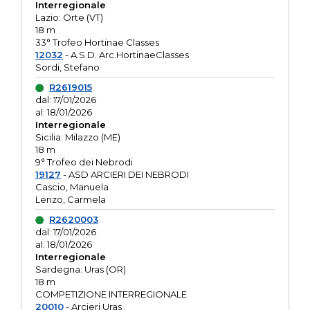
Interregionale
Lazio: Orte (VT)
18 m
33° Trofeo Hortinae Classes
12032
- A.S.D. Arc.HortinaeClasses
Sordi, Stefano
R2619015
dal: 17/01/2026
al: 18/01/2026
Interregionale
Sicilia: Milazzo (ME)
18 m
9° Trofeo dei Nebrodi
19127
- ASD ARCIERI DEI NEBRODI
Cascio, Manuela
Lenzo, Carmela
R2620003
dal: 17/01/2026
al: 18/01/2026
Interregionale
Sardegna: Uras (OR)
18 m
COMPETIZIONE INTERREGIONALE
20010
- Arcieri Uras