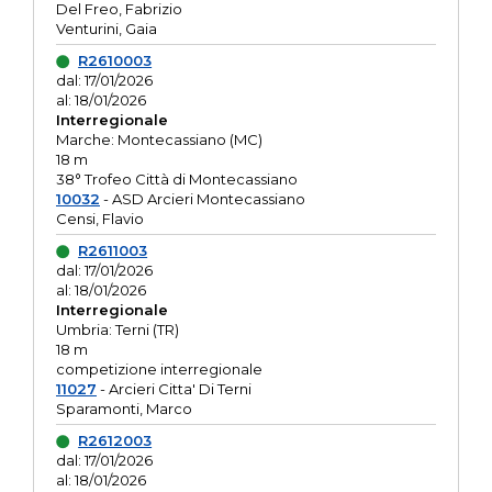
Del Freo, Fabrizio
Venturini, Gaia
R2610003
dal: 17/01/2026
al: 18/01/2026
Interregionale
Marche: Montecassiano (MC)
18 m
38° Trofeo Città di Montecassiano
10032
- ASD Arcieri Montecassiano
Censi, Flavio
R2611003
dal: 17/01/2026
al: 18/01/2026
Interregionale
Umbria: Terni (TR)
18 m
competizione interregionale
11027
- Arcieri Citta' Di Terni
Sparamonti, Marco
R2612003
dal: 17/01/2026
al: 18/01/2026