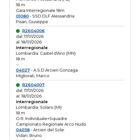
18 m
Gara Interregionale 18m
01080
- SSD DLF Alessandria
Pisan, Giuseppe
R2604006
dal: 17/01/2026
al: 18/01/2026
Interregionale
Lombardia: Castel d'Ario (MN)
18 m
--
04027
- A.S.D.Arcieri Gonzaga
Migliorati, Marco
R2604007
dal: 17/01/2026
al: 18/01/2026
Interregionale
Lombardia: Solaro (MI)
18 m
O.R. Individuale+Squadre
Campionato Regionale Arco Nudo
04038
- Arcieri del Sole
Vidari, Bruno