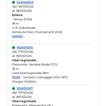
E2600003
dal: 16/01/2026
al: 18/01/2026
Estere
: Nimes (FRA)
18 m
O.R. Individuale
Nimes Archery Tournament 2026
00000
-
--
R2601004
dal: 17/01/2026
al: 18/01/2026
Interregionale
Piemonte: Venaria Reale (TO)
18 m
Gara Interregionale 18m
01051
- Sentiero Selvaggio ASD-APS
Murgia, Stefano
R2601007
dal: 17/01/2026
al: 18/01/2026
Interregionale
Piemonte: Alessandria (AL)