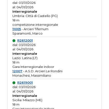
dal: 03/01/2026
al: 04/01/2026
Interregionale
Umbria: Città di Castello (PG)
18 m
competizione interregionale
11005
- Arcieri Tifernum
Sparamonti, Marco
R2612001
dal: 03/01/2026
al: 04/01/2026
Interregionale
Lazio: Latina (LT)
18 m
Gara Interregionale indoor
12007
- A.S.D. Arcieri Le Rondini
Monachesi, Massimiliano
R2619001
dal: 03/01/2026
al: 04/01/2026
Interregionale
Sicilia: Milazzo (ME)
18 m
Gara Interregionale indoor