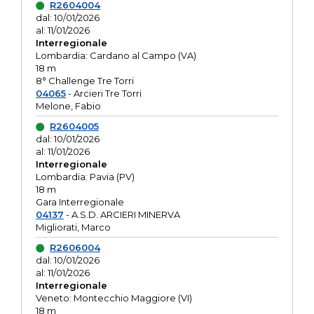
R2604004
dal: 10/01/2026
al: 11/01/2026
Interregionale
Lombardia: Cardano al Campo (VA)
18 m
8° Challenge Tre Torri
04065
- Arcieri Tre Torri
Melone, Fabio
R2604005
dal: 10/01/2026
al: 11/01/2026
Interregionale
Lombardia: Pavia (PV)
18 m
Gara Interregionale
04137
- A.S.D. ARCIERI MINERVA
Migliorati, Marco
R2606004
dal: 10/01/2026
al: 11/01/2026
Interregionale
Veneto: Montecchio Maggiore (VI)
18 m