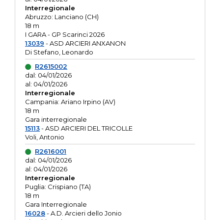
Interregionale
Abruzzo: Lanciano (CH)
18 m
I GARA - GP Scarinci 2026
13039
- ASD ARCIERI ANXANON
Di Stefano, Leonardo
R2615002
dal: 04/01/2026
al: 04/01/2026
Interregionale
Campania: Ariano Irpino (AV)
18 m
Gara interregionale
15113
- ASD ARCIERI DEL TRICOLLE
Voli, Antonio
R2616001
dal: 04/01/2026
al: 04/01/2026
Interregionale
Puglia: Crispiano (TA)
18 m
Gara Interregionale
16028
- A.D. Arcieri dello Jonio