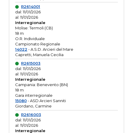
R2614001
dal: 11/01/2026
al: 11/01/2026
Interregionale
Molise: Termoli (CB)
18 m
O.R. Individuale
Campionato Regionale
14022
- A.S.D. Arcieri del Mare
Capretti, Manuela Cecilia
R2615003
dal: 11/01/2026
al: 11/01/2026
Interregionale
Campania: Benevento (BN)
18 m
Gara interregionale
15080
- ASD Arcieri Sanniti
Giordano, Carmine
R2616003
dal: 11/01/2026
al: 11/01/2026
Interregionale