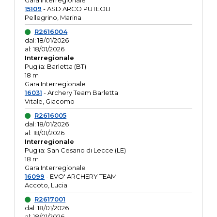
Gara interregionale
15109
- ASD ARCO PUTEOLI
Pellegrino, Marina
R2616004
dal: 18/01/2026
al: 18/01/2026
Interregionale
Puglia: Barletta (BT)
18 m
Gara Interregionale
16031
- Archery Team Barletta
Vitale, Giacomo
R2616005
dal: 18/01/2026
al: 18/01/2026
Interregionale
Puglia: San Cesario di Lecce (LE)
18 m
Gara Interregionale
16099
- EVO' ARCHERY TEAM
Accoto, Lucia
R2617001
dal: 18/01/2026
al: 18/01/2026