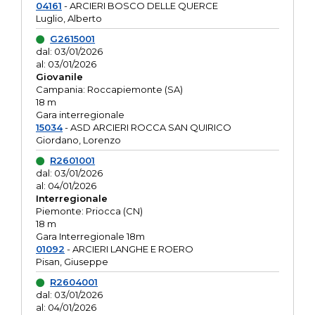
04161
- ARCIERI BOSCO DELLE QUERCE
Luglio, Alberto
G2615001
dal: 03/01/2026
al: 03/01/2026
Giovanile
Campania: Roccapiemonte (SA)
18 m
Gara interregionale
15034
- ASD ARCIERI ROCCA SAN QUIRICO
Giordano, Lorenzo
R2601001
dal: 03/01/2026
al: 04/01/2026
Interregionale
Piemonte: Priocca (CN)
18 m
Gara Interregionale 18m
01092
- ARCIERI LANGHE E ROERO
Pisan, Giuseppe
R2604001
dal: 03/01/2026
al: 04/01/2026