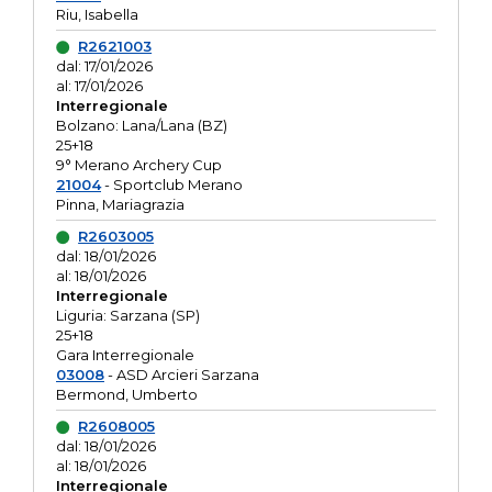
Riu, Isabella
R2621003
dal: 17/01/2026
al: 17/01/2026
Interregionale
Bolzano: Lana/Lana (BZ)
25+18
9° Merano Archery Cup
21004
- Sportclub Merano
Pinna, Mariagrazia
R2603005
dal: 18/01/2026
al: 18/01/2026
Interregionale
Liguria: Sarzana (SP)
25+18
Gara Interregionale
03008
- ASD Arcieri Sarzana
Bermond, Umberto
R2608005
dal: 18/01/2026
al: 18/01/2026
Interregionale