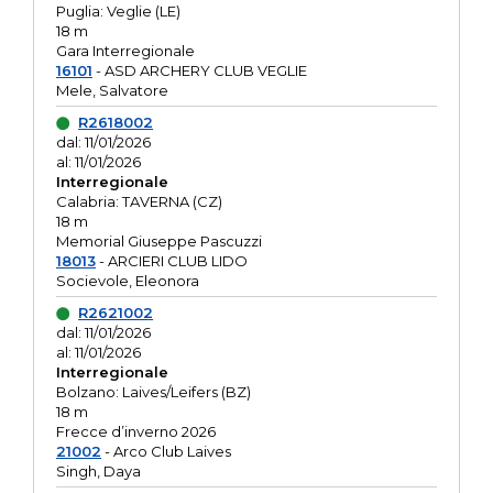
Puglia: Veglie (LE)
18 m
Gara Interregionale
16101
- ASD ARCHERY CLUB VEGLIE
Mele, Salvatore
R2618002
dal: 11/01/2026
al: 11/01/2026
Interregionale
Calabria: TAVERNA (CZ)
18 m
Memorial Giuseppe Pascuzzi
18013
- ARCIERI CLUB LIDO
Socievole, Eleonora
R2621002
dal: 11/01/2026
al: 11/01/2026
Interregionale
Bolzano: Laives/Leifers (BZ)
18 m
Frecce d’inverno 2026
21002
- Arco Club Laives
Singh, Daya