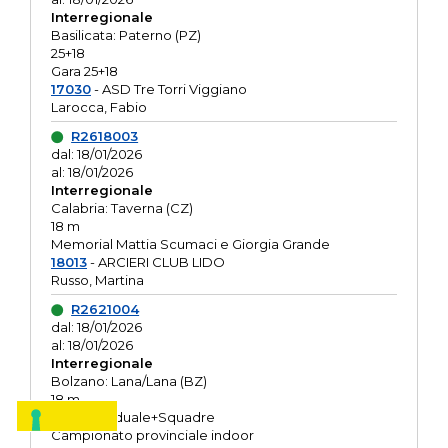
Interregionale
Basilicata: Paterno (PZ)
25+18
Gara 25+18
17030
- ASD Tre Torri Viggiano
Larocca, Fabio
R2618003
dal: 18/01/2026
al: 18/01/2026
Interregionale
Calabria: Taverna (CZ)
18 m
Memorial Mattia Scumaci e Giorgia Grande
18013
- ARCIERI CLUB LIDO
Russo, Martina
R2621004
dal: 18/01/2026
al: 18/01/2026
Interregionale
Bolzano: Lana/Lana (BZ)
18 m
O.R. Individuale+Squadre
Campionato provinciale indoor