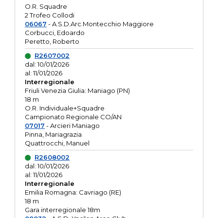
O.R. Squadre
2 Trofeo Collodi
06067
- A.S.D.Arc.Montecchio Maggiore
Corbucci, Edoardo
Peretto, Roberto
R2607002
dal: 10/01/2026
al: 11/01/2026
Interregionale
Friuli Venezia Giulia: Maniago (PN)
18 m
O.R. Individuale+Squadre
Campionato Regionale CO/AN
07017
- Arcieri Maniago
Pinna, Mariagrazia
Quattrocchi, Manuel
R2608002
dal: 10/01/2026
al: 11/01/2026
Interregionale
Emilia Romagna: Cavriago (RE)
18 m
Gara interregionale 18m