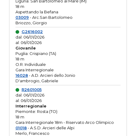
Liguria: San Bartolomeo al Mare (IM)
18 m
Aspettando la Befana
03009
- Arc.San Bartolomeo
Briozzo, Giorgio
G2616002
dal: 06/01/2026
al: 06/01/2026
Giovanile
Puglia: Crispiano (TA)
18 m
O.R. Individuale
Gara Interregionale
16028
- A.D. Arcieri dello Jonio
D'ambrogio, Gabriele
R2601005
dal: 06/01/2026
al: 06/01/2026
Interregionale
Piemonte: Rosta (TO)
18 m
Gara Interregionale 18m - Riservato Arco Olimpico
01018
- A.S.D. Arcieri delle Alpi
Merlo, Francesco