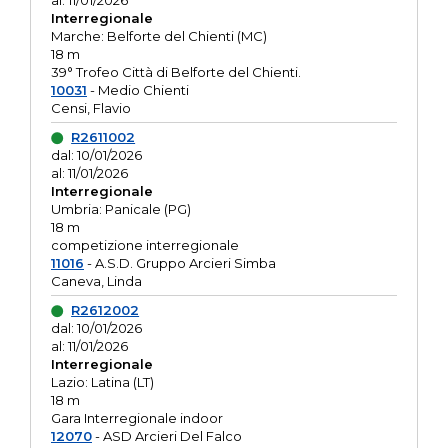
al: 11/01/2026
Interregionale
Marche: Belforte del Chienti (MC)
18 m
39° Trofeo Città di Belforte del Chienti.
10031
- Medio Chienti
Censi, Flavio
R2611002
dal: 10/01/2026
al: 11/01/2026
Interregionale
Umbria: Panicale (PG)
18 m
competizione interregionale
11016
- A.S.D. Gruppo Arcieri Simba
Caneva, Linda
R2612002
dal: 10/01/2026
al: 11/01/2026
Interregionale
Lazio: Latina (LT)
18 m
Gara Interregionale indoor
12070
- ASD Arcieri Del Falco