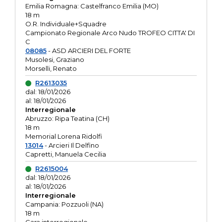
Emilia Romagna: Castelfranco Emilia (MO)
18 m
O.R. Individuale+Squadre
Campionato Regionale Arco Nudo TROFEO CITTA' DI
C
08085
- ASD ARCIERI DEL FORTE
Musolesi, Graziano
Morselli, Renato
R2613035
dal: 18/01/2026
al: 18/01/2026
Interregionale
Abruzzo: Ripa Teatina (CH)
18 m
Memorial Lorena Ridolfi
13014
- Arcieri Il Delfino
Capretti, Manuela Cecilia
R2615004
dal: 18/01/2026
al: 18/01/2026
Interregionale
Campania: Pozzuoli (NA)
18 m