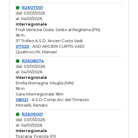
R2607001
dal: 03/01/2026
al: 04/01/2026
Interregionale
Friuli Venezia Giulia: Sesto al Reghena (PN)
18 m
3° Trofeo A.S.D. Arcieri Curtis Vadi
07025
- ASD ARCIERI CURTIS VADI
Quattrocchi, Manuel
R2608074
dal: 03/01/2026
al: 04/01/2026
Interregionale
Emilia Romagna: Moglia (MN)
18 m
Gara interregionale 18m
08021
- A.S.D.Comp.Arc.del Torrazzo
Morselli, Renato
R2609001
dal: 03/01/2026
al: 04/01/2026
Interregionale
Toscana: Firenze (FI)