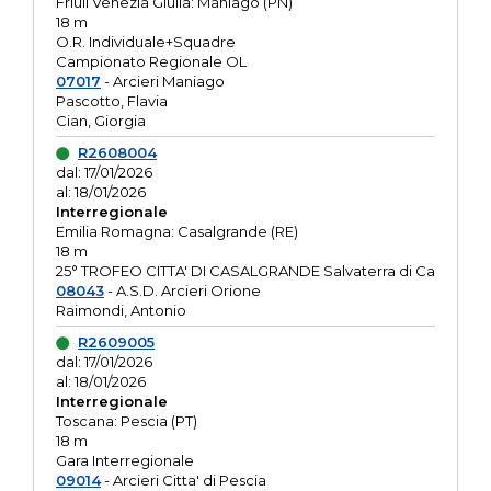
Friuli Venezia Giulia: Maniago (PN)
18 m
O.R. Individuale+Squadre
Campionato Regionale OL
07017
- Arcieri Maniago
Pascotto, Flavia
Cian, Giorgia
R2608004
dal: 17/01/2026
al: 18/01/2026
Interregionale
Emilia Romagna: Casalgrande (RE)
18 m
25° TROFEO CITTA' DI CASALGRANDE Salvaterra di Ca
08043
- A.S.D. Arcieri Orione
Raimondi, Antonio
R2609005
dal: 17/01/2026
al: 18/01/2026
Interregionale
Toscana: Pescia (PT)
18 m
Gara Interregionale
09014
- Arcieri Citta' di Pescia