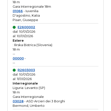
18 m
Gara Interregionale 18m
01066
- Iuvenilia
D'agostino, Katia
Pisan, Giuseppe
E2600002
dal: 10/01/2026
al: 10/01/2026
Estere
: Ilirska Bistrica (Slovenia)
18 m
--
00000
-
--
R2603003
dal: 10/01/2026
al: 11/01/2026
Interregionale
Liguria: Levanto (SP)
18 m
Gara Interregionale
03028
- ASD Arcieri dei 3 Borghi
Bermond, Umberto