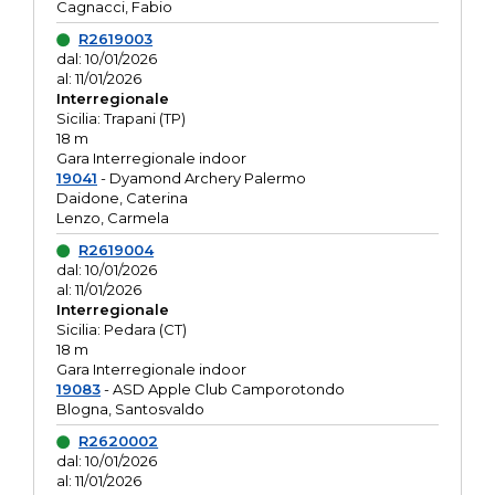
Cagnacci, Fabio
R2619003
dal: 10/01/2026
al: 11/01/2026
Interregionale
Sicilia: Trapani (TP)
18 m
Gara Interregionale indoor
19041
- Dyamond Archery Palermo
Daidone, Caterina
Lenzo, Carmela
R2619004
dal: 10/01/2026
al: 11/01/2026
Interregionale
Sicilia: Pedara (CT)
18 m
Gara Interregionale indoor
19083
- ASD Apple Club Camporotondo
Blogna, Santosvaldo
R2620002
dal: 10/01/2026
al: 11/01/2026