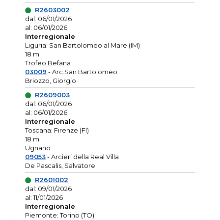
R2603002
dal: 06/01/2026
al: 06/01/2026
Interregionale
Liguria: San Bartolomeo al Mare (IM)
18 m
Trofeo Befana
03009
- Arc.San Bartolomeo
Briozzo, Giorgio
R2609003
dal: 06/01/2026
al: 06/01/2026
Interregionale
Toscana: Firenze (FI)
18 m
Ugnano
09053
- Arcieri della Real Villa
De Pascalis, Salvatore
R2601002
dal: 09/01/2026
al: 11/01/2026
Interregionale
Piemonte: Torino (TO)