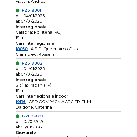
Fiaschi, Andrea
R2618001
dal: 04/01/2026
al: 04/01/2026
Interregionale
Calabria: Polistena (RC)
18 m
Gara Interregionale
18050
- A.S.D. Queen Arco Club
Giarmoleo, Rossella
R2619002
dal: 04/01/2026
al: 04/01/2026
Interregionale
Sicilia: Trapani (TP)
18 m
Gara Interregionale indoor
19116
- ASD COMPAGNIA ARCIERI ELIMI
Daidone, Caterina
G2603001
dal: 05/01/2026
al: 05/01/2026
Giovanile