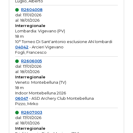
Luglio, Alberto
R2604008
dal: 17/01/2026
al: 18/01/2026
Interregionale
Lombardia: Vigevano (PV)
18 m
10° Torneo Di Sant'antonio esclusione AN lombardi
04042
- Arcieri Vigevano
Fogli, Francesco
R2606005
dal: 17/01/2026
al: 18/01/2026
Interregionale
Veneto: Montebelluna (TV)
18 m
Indoor Montebelluna 2026
06047
- ASD Archery Club Montebelluna
Pizzo, Mirko
R2607003
dal: 17/01/2026
al: 18/01/2026
Interregionale