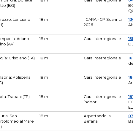
mbardia: Bonate
18 m
Gara Interregionale
04
tto (BG)
B
Q
ruzzo: Lanciano
18 m
I GARA - GP Scarinci
13
H)
2026
A
mpania: Ariano
18 m
Gara interregionale
15
pino (AV)
DE
glia: Crispiano (TA)
18 m
Gara Interregionale
1
de
labria: Polistena
18 m
Gara Interregionale
18
C)
Ar
cilia: Trapani (TP)
18 m
Gara Interregionale
19
indoor
CO
EL
guria: San
18 m
Aspettando la
0
rtolomeo al Mare
Befana
Ba
M)