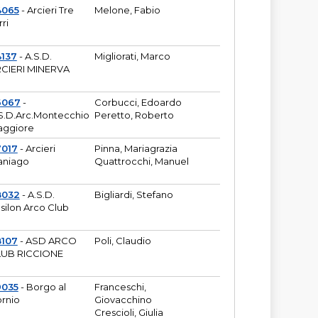
4065
- Arcieri Tre
Melone, Fabio
rri
137
- A.S.D.
Migliorati, Marco
CIERI MINERVA
6067
-
Corbucci, Edoardo
S.D.Arc.Montecchio
Peretto, Roberto
ggiore
7017
- Arcieri
Pinna, Mariagrazia
aniago
Quattrocchi, Manuel
8032
- A.S.D.
Bigliardi, Stefano
silon Arco Club
8107
- ASD ARCO
Poli, Claudio
UB RICCIONE
9035
- Borgo al
Franceschi,
rnio
Giovacchino
Crescioli, Giulia