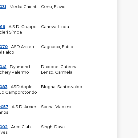
031
- Medio Chienti
Censi, Flavio
016
- A.S.D. Gruppo
Caneva, Linda
cieri Simba
2070
- ASD Arcieri
Cagnacci, Fabio
l Falco
041
- Dyamond
Daidone, Caterina
chery Palermo
Lenzo, Carmela
083
- ASD Apple
Blogna, Santosvaldo
ub Camporotondo
0057
- A.S.D. Arcieri
Sanna, Vladimir
hnos
1002
- Arco Club
Singh, Daya
ives