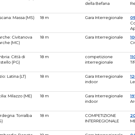
della Befana
Re
scana: Massa (MS)
18 m
Gara Interregionale
0
Co
A
rche: Civitanova
18 m
Gara Interregionale
10
rche (MC)
Ci
bria: Città di
18 m
competizione
11
stello (PG)
interregionale
Ti
zio: Latina (LT)
18 m
Gara Interregionale
1
indoor
Le
cilia: Milazzo (ME)
18 m
Gara Interregionale
19
indoor
Ar
rdegna: Torralba
18 m
COMPETIZIONE
2
S)
INTERREGIONALE
M