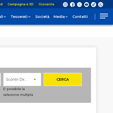
nd
Campagna e 3D
Giovanile
li
Tesserati
Società
Media
Contatti
Scontri Diretti
CERCA
E' possibile la
selezione multipla