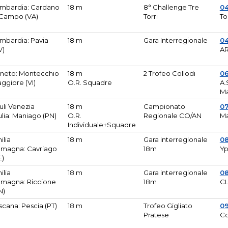
mbardia: Cardano
18 m
8° Challenge Tre
0
 Campo (VA)
Torri
To
mbardia: Pavia
18 m
Gara Interregionale
04
V)
AR
neto: Montecchio
18 m
2 Trofeo Collodi
0
ggiore (VI)
O.R. Squadre
A.
Ma
iuli Venezia
18 m
Campionato
0
ulia: Maniago (PN)
O.R.
Regionale CO/AN
M
Individuale+Squadre
ilia
18 m
Gara interregionale
0
magna: Cavriago
18m
Yp
E)
ilia
18 m
Gara interregionale
0
magna: Riccione
18m
CL
N)
scana: Pescia (PT)
18 m
Trofeo Gigliato
0
Pratese
Co