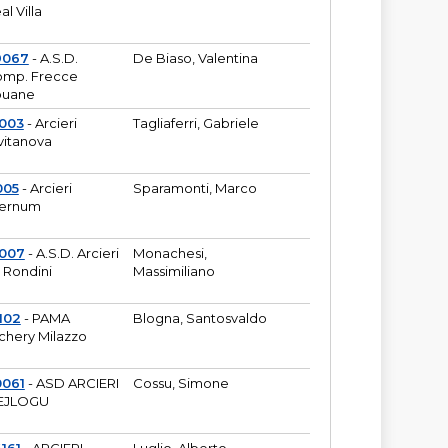
al Villa
9067
- A.S.D.
De Biaso, Valentina
mp. Frecce
puane
003
- Arcieri
Tagliaferri, Gabriele
vitanova
005
- Arcieri
Sparamonti, Marco
fernum
2007
- A.S.D. Arcieri
Monachesi,
 Rondini
Massimiliano
102
- PAMA
Blogna, Santosvaldo
chery Milazzo
0061
- ASD ARCIERI
Cossu, Simone
EJLOGU