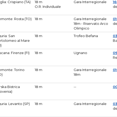
glia: Crispiano (TA)
18 m
Gara Interregionale
1
O.R. Individuale
de
emonte: Rosta (TO)
18 m
Gara Interregionale
01
18m - Riservato Arco
de
Olimpico
guria: San
18 m
Trofeo Befana
0
rtolomeo al Mare
Ba
M)
scana: Firenze (FI)
18 m
Ugnano
0
Re
emonte: Torino
18 m
Gara Interregionale
0
O)
18m
lirska Bistrica
18 m
--
0
lovenia)
guria: Levanto (SP)
18 m
Gara Interregionale
0
de