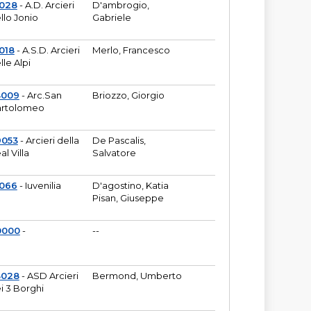
6028
- A.D. Arcieri
D'ambrogio,
llo Jonio
Gabriele
018
- A.S.D. Arcieri
Merlo, Francesco
lle Alpi
3009
- Arc.San
Briozzo, Giorgio
rtolomeo
9053
- Arcieri della
De Pascalis,
al Villa
Salvatore
1066
- Iuvenilia
D'agostino, Katia
Pisan, Giuseppe
0000
-
--
3028
- ASD Arcieri
Bermond, Umberto
i 3 Borghi