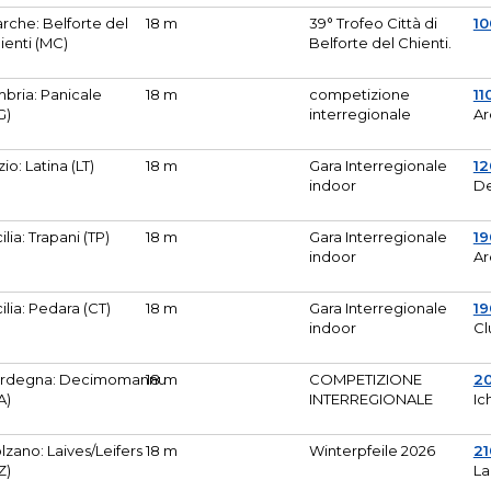
rche: Belforte del
18 m
39° Trofeo Città di
10
ienti (MC)
Belforte del Chienti.
bria: Panicale
18 m
competizione
11
G)
interregionale
Ar
zio: Latina (LT)
18 m
Gara Interregionale
1
indoor
De
cilia: Trapani (TP)
18 m
Gara Interregionale
19
indoor
Ar
cilia: Pedara (CT)
18 m
Gara Interregionale
19
indoor
Cl
rdegna: Decimomannu
18 m
COMPETIZIONE
2
A)
INTERREGIONALE
Ic
lzano: Laives/Leifers
18 m
Winterpfeile 2026
2
Z)
La