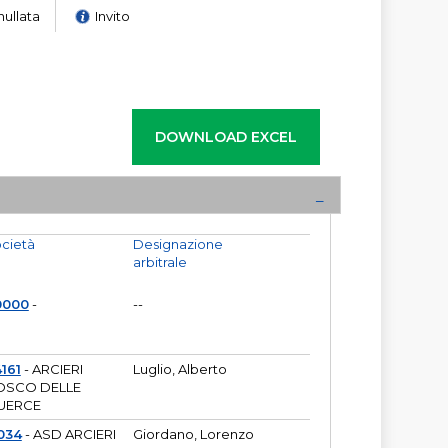
nullata
Invito
cietà
Designazione
arbitrale
0000
-
--
161
- ARCIERI
Luglio, Alberto
OSCO DELLE
UERCE
034
- ASD ARCIERI
Giordano, Lorenzo