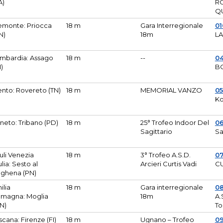
A)
R
Q
emonte: Priocca
18 m
Gara Interregionale
0
N)
18m
L
mbardia: Assago
18 m
--
04
I)
B
ento: Rovereto (TN)
18 m
MEMORIAL VANZO
0
Ko
neto: Tribano (PD)
18 m
25° Trofeo Indoor Del
0
Sagittario
Sa
iuli Venezia
18 m
3° Trofeo A.S.D.
0
ulia: Sesto al
Arcieri Curtis Vadi
CU
ghena (PN)
ilia
18 m
Gara interregionale
0
magna: Moglia
18m
A.
N)
To
scana: Firenze (FI)
18 m
Ugnano – Trofeo
0