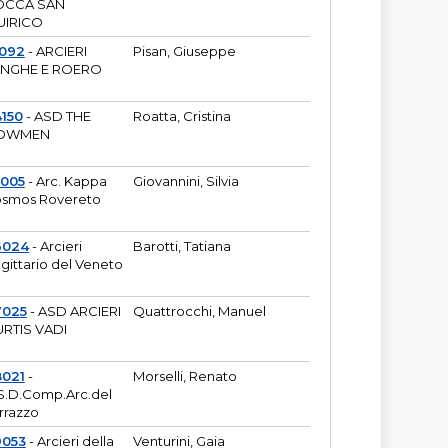
OCCA SAN
UIRICO
1092
- ARCIERI
Pisan, Giuseppe
ANGHE E ROERO
150
- ASD THE
Roatta, Cristina
OWMEN
5005
- Arc. Kappa
Giovannini, Silvia
smos Rovereto
6024
- Arcieri
Barotti, Tatiana
gittario del Veneto
7025
- ASD ARCIERI
Quattrocchi, Manuel
RTIS VADI
8021
-
Morselli, Renato
S.D.Comp.Arc.del
rrazzo
9053
- Arcieri della
Venturini, Gaia