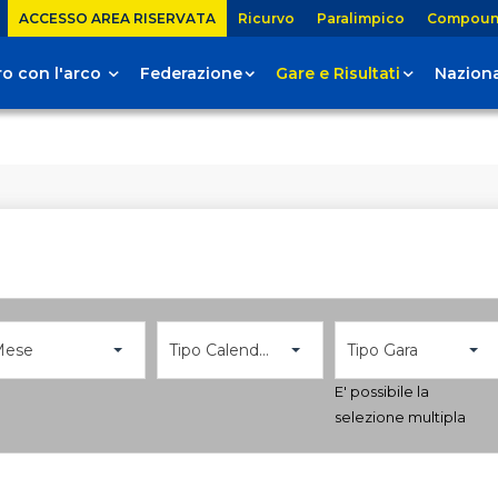
ACCESSO AREA RISERVATA
Ricurvo
Paralimpico
Compou
tiro con l'arco
Federazione
Gare e Risultati
Naziona
Mese
Tipo Calendario
Tipo Gara
E' possibile la
selezione multipla