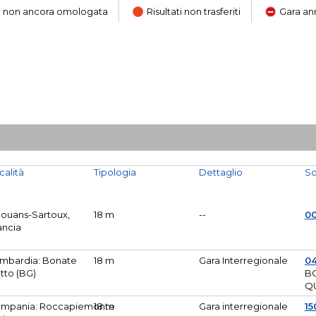
ara non ancora omologata
Risultati non trasferiti
Gara an
calità
Tipologia
Dettaglio
So
Mouans-Sartoux,
18 m
--
0
ancia
mbardia: Bonate
18 m
Gara Interregionale
04
tto (BG)
B
Q
mpania: Roccapiemonte
18 m
Gara interregionale
15