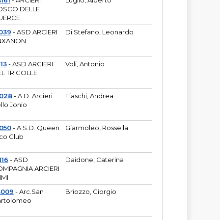
161
- ARCIERI
Luglio, Alberto
OSCO DELLE
UERCE
039
- ASD ARCIERI
Di Stefano, Leonardo
NXANON
113
- ASD ARCIERI
Voli, Antonio
L TRICOLLE
6028
- A.D. Arcieri
Fiaschi, Andrea
llo Jonio
050
- A.S.D. Queen
Giarmoleo, Rossella
co Club
116
- ASD
Daidone, Caterina
MPAGNIA ARCIERI
IMI
3009
- Arc.San
Briozzo, Giorgio
rtolomeo