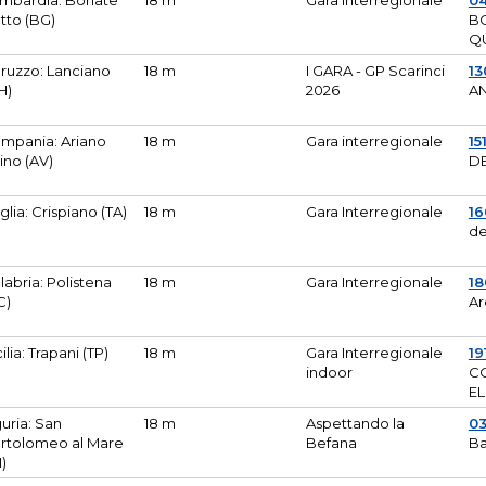
mbardia: Bonate
18 m
Gara Interregionale
04
tto (BG)
B
Q
ruzzo: Lanciano
18 m
I GARA - GP Scarinci
13
H)
2026
A
mpania: Ariano
18 m
Gara interregionale
15
pino (AV)
DE
glia: Crispiano (TA)
18 m
Gara Interregionale
1
de
labria: Polistena
18 m
Gara Interregionale
18
C)
Ar
cilia: Trapani (TP)
18 m
Gara Interregionale
19
indoor
CO
EL
guria: San
18 m
Aspettando la
0
rtolomeo al Mare
Befana
Ba
M)