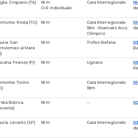
glia: Crispiano (TA)
18 m
Gara Interregionale
1
O.R. Individuale
de
emonte: Rosta (TO)
18 m
Gara Interregionale
01
18m - Riservato Arco
de
Olimpico
guria: San
18 m
Trofeo Befana
0
rtolomeo al Mare
Ba
M)
scana: Firenze (FI)
18 m
Ugnano
0
Re
emonte: Torino
18 m
Gara Interregionale
0
O)
18m
lirska Bistrica
18 m
--
0
lovenia)
guria: Levanto (SP)
18 m
Gara Interregionale
0
de