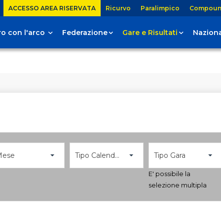
ACCESSO AREA RISERVATA
Ricurvo
Paralimpico
Compou
tiro con l'arco
Federazione
Gare e Risultati
Naziona
Mese
Tipo Calendario
Tipo Gara
E' possibile la
selezione multipla