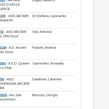
161
- ARCIERI
Luglio, Alberto
OSCO DELLE
UERCE
039
- ASD ARCIERI
Di Stefano, Leonardo
NXANON
113
- ASD ARCIERI
Voli, Antonio
L TRICOLLE
6028
- A.D. Arcieri
Fiaschi, Andrea
llo Jonio
050
- A.S.D. Queen
Giarmoleo, Rossella
co Club
116
- ASD
Daidone, Caterina
MPAGNIA ARCIERI
IMI
3009
- Arc.San
Briozzo, Giorgio
rtolomeo