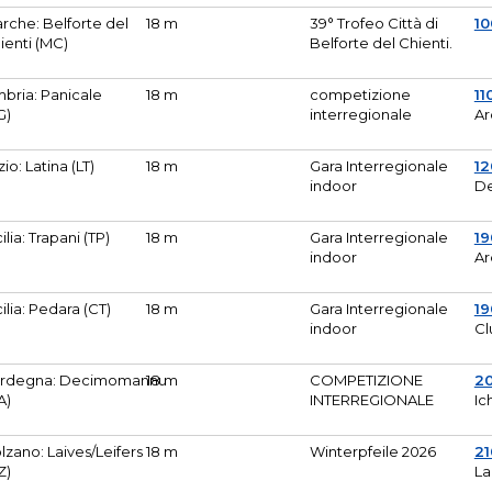
rche: Belforte del
18 m
39° Trofeo Città di
10
ienti (MC)
Belforte del Chienti.
bria: Panicale
18 m
competizione
11
G)
interregionale
Ar
zio: Latina (LT)
18 m
Gara Interregionale
1
indoor
De
cilia: Trapani (TP)
18 m
Gara Interregionale
19
indoor
Ar
cilia: Pedara (CT)
18 m
Gara Interregionale
19
indoor
Cl
rdegna: Decimomannu
18 m
COMPETIZIONE
2
A)
INTERREGIONALE
Ic
lzano: Laives/Leifers
18 m
Winterpfeile 2026
2
Z)
La