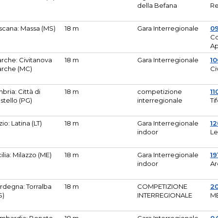
della Befana
Re
scana: Massa (MS)
18 m
Gara Interregionale
0
Co
A
rche: Civitanova
18 m
Gara Interregionale
10
rche (MC)
Ci
bria: Città di
18 m
competizione
11
stello (PG)
interregionale
Ti
zio: Latina (LT)
18 m
Gara Interregionale
1
indoor
Le
cilia: Milazzo (ME)
18 m
Gara Interregionale
19
indoor
Ar
rdegna: Torralba
18 m
COMPETIZIONE
2
S)
INTERREGIONALE
M