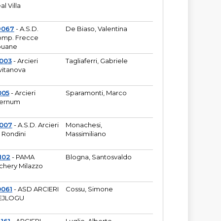
al Villa
9067
- A.S.D.
De Biaso, Valentina
mp. Frecce
puane
003
- Arcieri
Tagliaferri, Gabriele
vitanova
005
- Arcieri
Sparamonti, Marco
fernum
2007
- A.S.D. Arcieri
Monachesi,
 Rondini
Massimiliano
102
- PAMA
Blogna, Santosvaldo
chery Milazzo
0061
- ASD ARCIERI
Cossu, Simone
EJLOGU