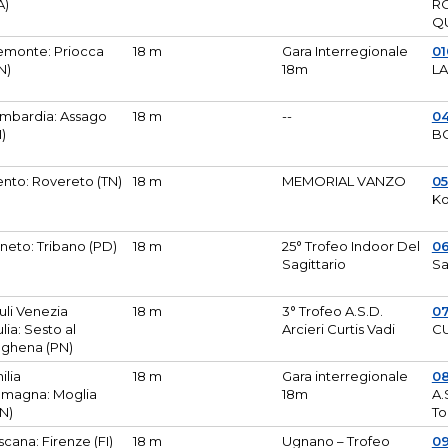
A)
R
Q
emonte: Priocca
18 m
Gara Interregionale
0
N)
18m
L
mbardia: Assago
18 m
--
04
I)
B
ento: Rovereto (TN)
18 m
MEMORIAL VANZO
0
Ko
neto: Tribano (PD)
18 m
25° Trofeo Indoor Del
0
Sagittario
Sa
iuli Venezia
18 m
3° Trofeo A.S.D.
0
ulia: Sesto al
Arcieri Curtis Vadi
CU
ghena (PN)
ilia
18 m
Gara interregionale
0
magna: Moglia
18m
A.
N)
To
scana: Firenze (FI)
18 m
Ugnano – Trofeo
0