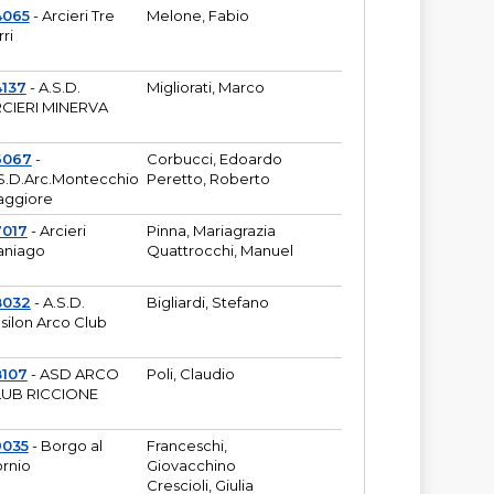
4065
- Arcieri Tre
Melone, Fabio
rri
137
- A.S.D.
Migliorati, Marco
CIERI MINERVA
6067
-
Corbucci, Edoardo
S.D.Arc.Montecchio
Peretto, Roberto
ggiore
7017
- Arcieri
Pinna, Mariagrazia
aniago
Quattrocchi, Manuel
8032
- A.S.D.
Bigliardi, Stefano
silon Arco Club
8107
- ASD ARCO
Poli, Claudio
UB RICCIONE
9035
- Borgo al
Franceschi,
rnio
Giovacchino
Crescioli, Giulia