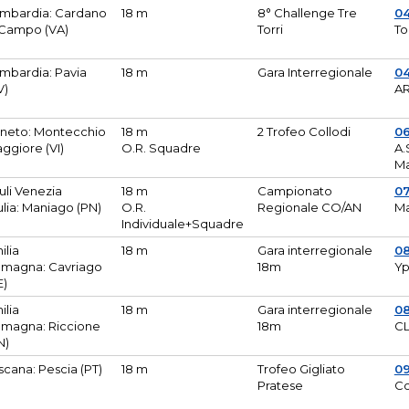
mbardia: Cardano
18 m
8° Challenge Tre
0
 Campo (VA)
Torri
To
mbardia: Pavia
18 m
Gara Interregionale
04
V)
AR
neto: Montecchio
18 m
2 Trofeo Collodi
0
ggiore (VI)
O.R. Squadre
A.
Ma
iuli Venezia
18 m
Campionato
0
ulia: Maniago (PN)
O.R.
Regionale CO/AN
M
Individuale+Squadre
ilia
18 m
Gara interregionale
0
magna: Cavriago
18m
Yp
E)
ilia
18 m
Gara interregionale
0
magna: Riccione
18m
CL
N)
scana: Pescia (PT)
18 m
Trofeo Gigliato
0
Pratese
Co