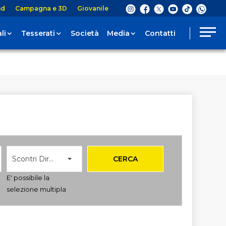
nd
Campagna e 3D
Giovanile
li
Tesserati
Società
Media
Contatti
Scontri Diretti
CERCA
E' possibile la
selezione multipla