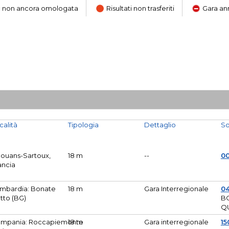
ara non ancora omologata
Risultati non trasferiti
Gara an
calità
Tipologia
Dettaglio
So
Mouans-Sartoux,
18 m
--
0
ancia
mbardia: Bonate
18 m
Gara Interregionale
04
tto (BG)
B
Q
mpania: Roccapiemonte
18 m
Gara interregionale
15