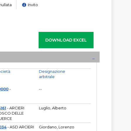
nullata
Invito
cietà
Designazione
arbitrale
0000
-
--
161
- ARCIERI
Luglio, Alberto
OSCO DELLE
UERCE
034
- ASD ARCIERI
Giordano, Lorenzo