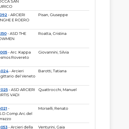
OCCA SAN
UIRICO
1092
- ARCIERI
Pisan, Giuseppe
ANGHE E ROERO
150
- ASD THE
Roatta, Cristina
OWMEN
5005
- Arc. Kappa
Giovannini, Silvia
smos Rovereto
6024
- Arcieri
Barotti, Tatiana
gittario del Veneto
7025
- ASD ARCIERI
Quattrocchi, Manuel
RTIS VADI
8021
-
Morselli, Renato
S.D.Comp.Arc.del
rrazzo
9053
- Arcieri della
Venturini, Gaia