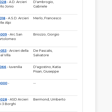
6028
- A.D. Arcieri
D'ambrogio,
llo Jonio
Gabriele
018
- A.S.D. Arcieri
Merlo, Francesco
lle Alpi
3009
- Arc.San
Briozzo, Giorgio
rtolomeo
9053
- Arcieri della
De Pascalis,
al Villa
Salvatore
1066
- Iuvenilia
D'agostino, Katia
Pisan, Giuseppe
0000
-
--
3028
- ASD Arcieri
Bermond, Umberto
i 3 Borghi