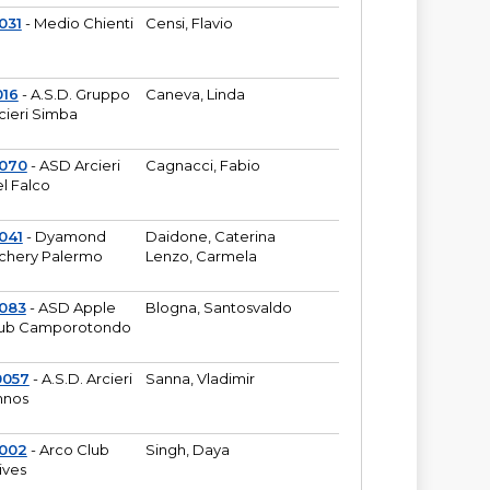
031
- Medio Chienti
Censi, Flavio
016
- A.S.D. Gruppo
Caneva, Linda
cieri Simba
2070
- ASD Arcieri
Cagnacci, Fabio
l Falco
041
- Dyamond
Daidone, Caterina
chery Palermo
Lenzo, Carmela
083
- ASD Apple
Blogna, Santosvaldo
ub Camporotondo
0057
- A.S.D. Arcieri
Sanna, Vladimir
hnos
1002
- Arco Club
Singh, Daya
ives