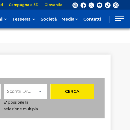
nd
Campagna e 3D
Giovanile
li
Tesserati
Società
Media
Contatti
Scontri Diretti
CERCA
E' possibile la
selezione multipla