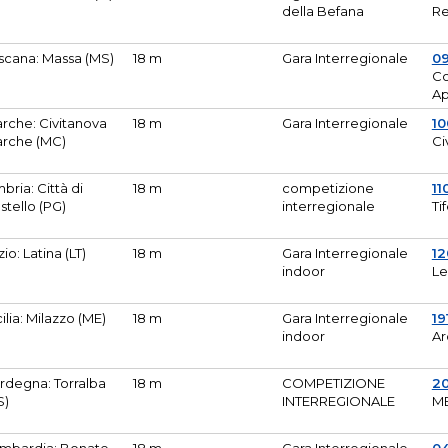
della Befana
Re
scana: Massa (MS)
18 m
Gara Interregionale
0
Co
A
rche: Civitanova
18 m
Gara Interregionale
10
rche (MC)
Ci
bria: Città di
18 m
competizione
11
stello (PG)
interregionale
Ti
zio: Latina (LT)
18 m
Gara Interregionale
1
indoor
Le
cilia: Milazzo (ME)
18 m
Gara Interregionale
19
indoor
Ar
rdegna: Torralba
18 m
COMPETIZIONE
2
S)
INTERREGIONALE
M