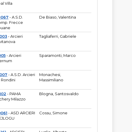
al Villa
9067
- A.S.D.
De Biaso, Valentina
mp. Frecce
puane
003
- Arcieri
Tagliaferri, Gabriele
vitanova
005
- Arcieri
Sparamonti, Marco
fernum
2007
- A.S.D. Arcieri
Monachesi,
 Rondini
Massimiliano
102
- PAMA
Blogna, Santosvaldo
chery Milazzo
0061
- ASD ARCIERI
Cossu, Simone
EJLOGU