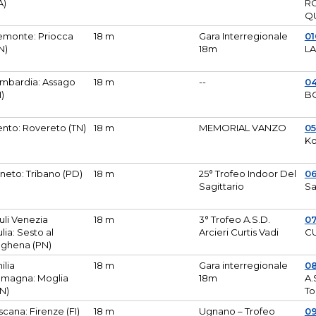
A)
R
Q
emonte: Priocca
18 m
Gara Interregionale
0
N)
18m
L
mbardia: Assago
18 m
--
04
I)
B
ento: Rovereto (TN)
18 m
MEMORIAL VANZO
0
Ko
neto: Tribano (PD)
18 m
25° Trofeo Indoor Del
0
Sagittario
Sa
iuli Venezia
18 m
3° Trofeo A.S.D.
0
ulia: Sesto al
Arcieri Curtis Vadi
CU
ghena (PN)
ilia
18 m
Gara interregionale
0
magna: Moglia
18m
A.
N)
To
scana: Firenze (FI)
18 m
Ugnano – Trofeo
0