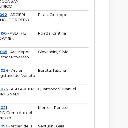
OCCA SAN
UIRICO
1092
- ARCIERI
Pisan, Giuseppe
ANGHE E ROERO
150
- ASD THE
Roatta, Cristina
OWMEN
5005
- Arc. Kappa
Giovannini, Silvia
smos Rovereto
6024
- Arcieri
Barotti, Tatiana
gittario del Veneto
7025
- ASD ARCIERI
Quattrocchi, Manuel
RTIS VADI
8021
-
Morselli, Renato
S.D.Comp.Arc.del
rrazzo
9053
- Arcieri della
Venturini, Gaia