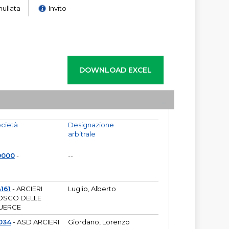
nullata
Invito
cietà
Designazione
arbitrale
0000
-
--
161
- ARCIERI
Luglio, Alberto
OSCO DELLE
UERCE
034
- ASD ARCIERI
Giordano, Lorenzo