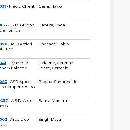
031
- Medio Chienti
Censi, Flavio
016
- A.S.D. Gruppo
Caneva, Linda
cieri Simba
2070
- ASD Arcieri
Cagnacci, Fabio
l Falco
041
- Dyamond
Daidone, Caterina
chery Palermo
Lenzo, Carmela
083
- ASD Apple
Blogna, Santosvaldo
ub Camporotondo
0057
- A.S.D. Arcieri
Sanna, Vladimir
hnos
1002
- Arco Club
Singh, Daya
ives