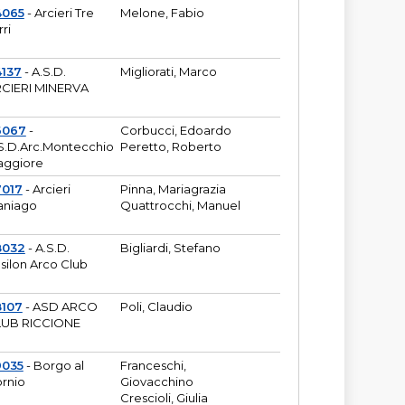
4065
- Arcieri Tre
Melone, Fabio
rri
137
- A.S.D.
Migliorati, Marco
CIERI MINERVA
6067
-
Corbucci, Edoardo
S.D.Arc.Montecchio
Peretto, Roberto
ggiore
7017
- Arcieri
Pinna, Mariagrazia
aniago
Quattrocchi, Manuel
8032
- A.S.D.
Bigliardi, Stefano
silon Arco Club
8107
- ASD ARCO
Poli, Claudio
UB RICCIONE
9035
- Borgo al
Franceschi,
rnio
Giovacchino
Crescioli, Giulia