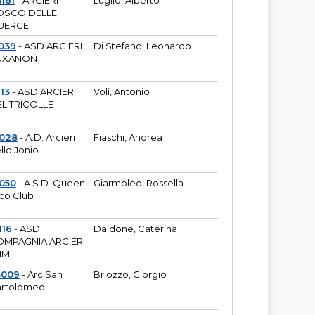
161
- ARCIERI
Luglio, Alberto
OSCO DELLE
UERCE
039
- ASD ARCIERI
Di Stefano, Leonardo
NXANON
113
- ASD ARCIERI
Voli, Antonio
L TRICOLLE
6028
- A.D. Arcieri
Fiaschi, Andrea
llo Jonio
050
- A.S.D. Queen
Giarmoleo, Rossella
co Club
116
- ASD
Daidone, Caterina
MPAGNIA ARCIERI
IMI
3009
- Arc.San
Briozzo, Giorgio
rtolomeo