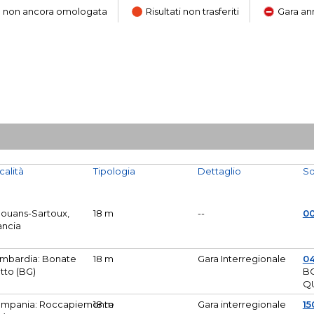
ara non ancora omologata
Risultati non trasferiti
Gara an
calità
Tipologia
Dettaglio
So
Mouans-Sartoux,
18 m
--
0
ancia
mbardia: Bonate
18 m
Gara Interregionale
04
tto (BG)
B
Q
mpania: Roccapiemonte
18 m
Gara interregionale
15