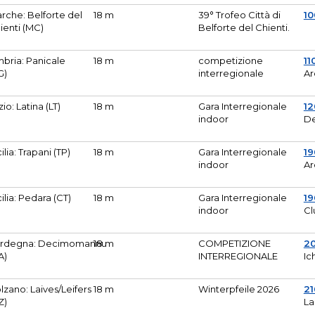
rche: Belforte del
18 m
39° Trofeo Città di
10
ienti (MC)
Belforte del Chienti.
bria: Panicale
18 m
competizione
11
G)
interregionale
Ar
zio: Latina (LT)
18 m
Gara Interregionale
1
indoor
De
cilia: Trapani (TP)
18 m
Gara Interregionale
19
indoor
Ar
cilia: Pedara (CT)
18 m
Gara Interregionale
19
indoor
Cl
rdegna: Decimomannu
18 m
COMPETIZIONE
2
A)
INTERREGIONALE
Ic
lzano: Laives/Leifers
18 m
Winterpfeile 2026
2
Z)
La