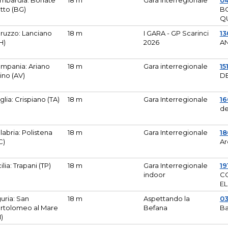
mbardia: Bonate
18 m
Gara Interregionale
04
tto (BG)
B
Q
ruzzo: Lanciano
18 m
I GARA - GP Scarinci
13
H)
2026
A
mpania: Ariano
18 m
Gara interregionale
15
pino (AV)
DE
glia: Crispiano (TA)
18 m
Gara Interregionale
1
de
labria: Polistena
18 m
Gara Interregionale
18
C)
Ar
cilia: Trapani (TP)
18 m
Gara Interregionale
19
indoor
CO
EL
guria: San
18 m
Aspettando la
0
rtolomeo al Mare
Befana
Ba
M)