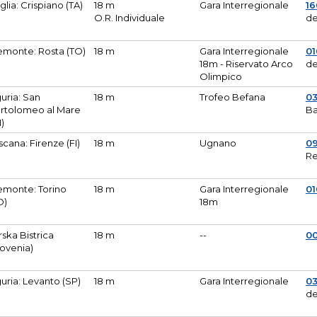
glia: Crispiano (TA)
18 m
Gara Interregionale
1
O.R. Individuale
de
emonte: Rosta (TO)
18 m
Gara Interregionale
01
18m - Riservato Arco
de
Olimpico
guria: San
18 m
Trofeo Befana
0
rtolomeo al Mare
Ba
M)
scana: Firenze (FI)
18 m
Ugnano
0
Re
emonte: Torino
18 m
Gara Interregionale
0
O)
18m
lirska Bistrica
18 m
--
0
lovenia)
guria: Levanto (SP)
18 m
Gara Interregionale
0
de