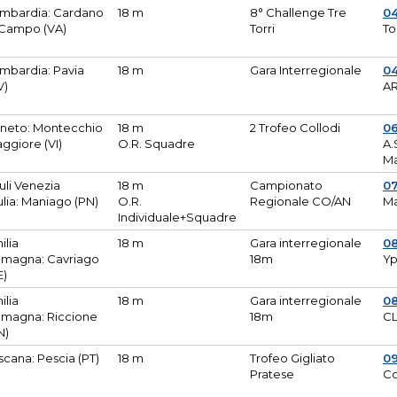
mbardia: Cardano
18 m
8° Challenge Tre
0
 Campo (VA)
Torri
To
mbardia: Pavia
18 m
Gara Interregionale
04
V)
AR
neto: Montecchio
18 m
2 Trofeo Collodi
0
ggiore (VI)
O.R. Squadre
A.
Ma
iuli Venezia
18 m
Campionato
0
ulia: Maniago (PN)
O.R.
Regionale CO/AN
M
Individuale+Squadre
ilia
18 m
Gara interregionale
0
magna: Cavriago
18m
Yp
E)
ilia
18 m
Gara interregionale
0
magna: Riccione
18m
CL
N)
scana: Pescia (PT)
18 m
Trofeo Gigliato
0
Pratese
Co