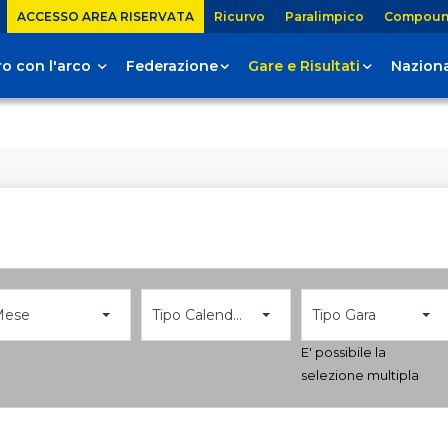
ACCESSO AREA RISERVATA
Ricurvo
Paralimpico
Compou
tiro con l'arco
Federazione
Gare e Risultati
Naziona
Mese
Tipo Calendario
Tipo Gara
E' possibile la
selezione multipla