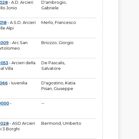
6028
- A.D. Arcieri
D'ambrogio,
llo Jonio
Gabriele
018
- A.S.D. Arcieri
Merlo, Francesco
lle Alpi
3009
- Arc.San
Briozzo, Giorgio
rtolomeo
9053
- Arcieri della
De Pascalis,
al Villa
Salvatore
1066
- Iuvenilia
D'agostino, Katia
Pisan, Giuseppe
0000
-
--
3028
- ASD Arcieri
Bermond, Umberto
i 3 Borghi