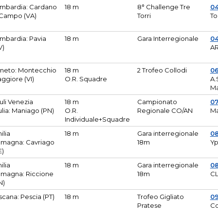
mbardia: Cardano
18 m
8° Challenge Tre
0
 Campo (VA)
Torri
To
mbardia: Pavia
18 m
Gara Interregionale
04
V)
AR
neto: Montecchio
18 m
2 Trofeo Collodi
0
ggiore (VI)
O.R. Squadre
A.
Ma
iuli Venezia
18 m
Campionato
0
ulia: Maniago (PN)
O.R.
Regionale CO/AN
M
Individuale+Squadre
ilia
18 m
Gara interregionale
0
magna: Cavriago
18m
Yp
E)
ilia
18 m
Gara interregionale
0
magna: Riccione
18m
CL
N)
scana: Pescia (PT)
18 m
Trofeo Gigliato
0
Pratese
Co