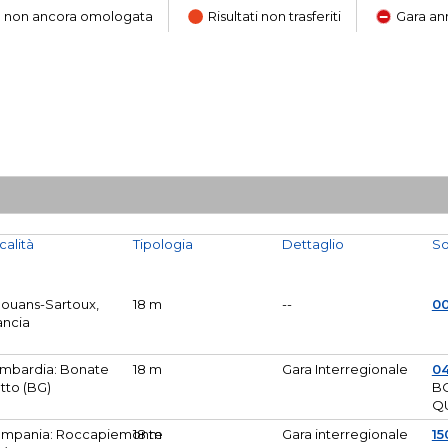
ara non ancora omologata
Risultati non trasferiti
Gara an
calità
Tipologia
Dettaglio
So
Mouans-Sartoux,
18 m
--
0
ancia
mbardia: Bonate
18 m
Gara Interregionale
04
tto (BG)
B
Q
mpania: Roccapiemonte
18 m
Gara interregionale
15