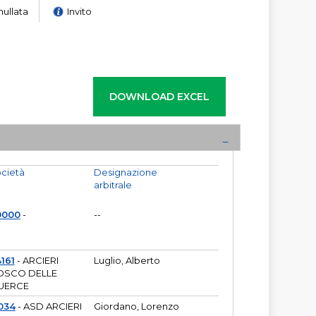
nullata
Invito
cietà
Designazione
arbitrale
0000
-
--
161
- ARCIERI
Luglio, Alberto
OSCO DELLE
UERCE
034
- ASD ARCIERI
Giordano, Lorenzo