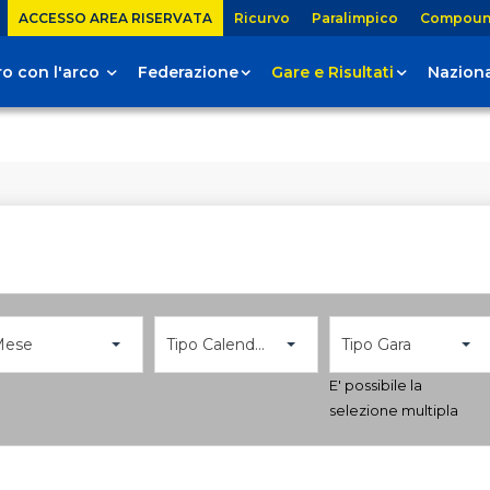
ACCESSO AREA RISERVATA
Ricurvo
Paralimpico
Compou
tiro con l'arco
Federazione
Gare e Risultati
Naziona
Mese
Tipo Calendario
Tipo Gara
E' possibile la
selezione multipla