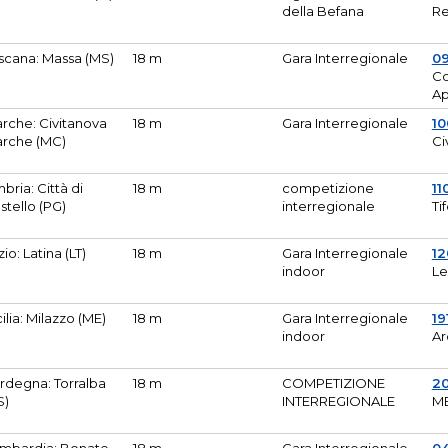
della Befana
Re
scana: Massa (MS)
18 m
Gara Interregionale
0
Co
A
rche: Civitanova
18 m
Gara Interregionale
10
rche (MC)
Ci
bria: Città di
18 m
competizione
11
stello (PG)
interregionale
Ti
zio: Latina (LT)
18 m
Gara Interregionale
1
indoor
Le
cilia: Milazzo (ME)
18 m
Gara Interregionale
19
indoor
Ar
rdegna: Torralba
18 m
COMPETIZIONE
2
S)
INTERREGIONALE
M