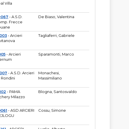
al Villa
9067
- A.S.D.
De Biaso, Valentina
mp. Frecce
puane
003
- Arcieri
Tagliaferri, Gabriele
vitanova
005
- Arcieri
Sparamonti, Marco
fernum
2007
- A.S.D. Arcieri
Monachesi,
 Rondini
Massimiliano
102
- PAMA
Blogna, Santosvaldo
chery Milazzo
0061
- ASD ARCIERI
Cossu, Simone
EJLOGU