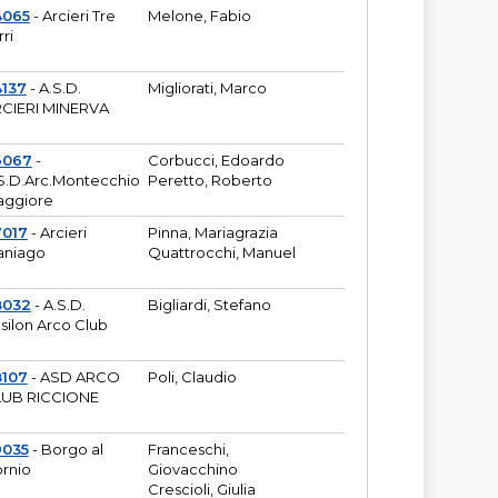
4065
- Arcieri Tre
Melone, Fabio
rri
137
- A.S.D.
Migliorati, Marco
CIERI MINERVA
6067
-
Corbucci, Edoardo
S.D.Arc.Montecchio
Peretto, Roberto
ggiore
7017
- Arcieri
Pinna, Mariagrazia
aniago
Quattrocchi, Manuel
8032
- A.S.D.
Bigliardi, Stefano
silon Arco Club
8107
- ASD ARCO
Poli, Claudio
UB RICCIONE
9035
- Borgo al
Franceschi,
rnio
Giovacchino
Crescioli, Giulia