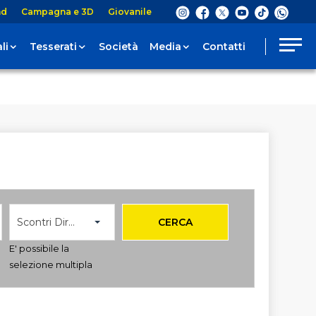
nd
Campagna e 3D
Giovanile
li
Tesserati
Società
Media
Contatti
Scontri Diretti
CERCA
E' possibile la
selezione multipla