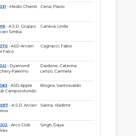
031
- Medio Chienti
Censi, Flavio
016
- A.S.D. Gruppo
Caneva, Linda
cieri Simba
2070
- ASD Arcieri
Cagnacci, Fabio
l Falco
041
- Dyamond
Daidone, Caterina
chery Palermo
Lenzo, Carmela
083
- ASD Apple
Blogna, Santosvaldo
ub Camporotondo
0057
- A.S.D. Arcieri
Sanna, Vladimir
hnos
1002
- Arco Club
Singh, Daya
ives