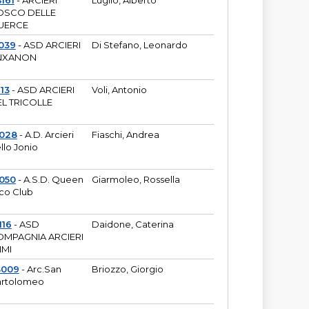
161
- ARCIERI
Luglio, Alberto
OSCO DELLE
UERCE
039
- ASD ARCIERI
Di Stefano, Leonardo
NXANON
113
- ASD ARCIERI
Voli, Antonio
L TRICOLLE
6028
- A.D. Arcieri
Fiaschi, Andrea
llo Jonio
050
- A.S.D. Queen
Giarmoleo, Rossella
co Club
116
- ASD
Daidone, Caterina
MPAGNIA ARCIERI
IMI
3009
- Arc.San
Briozzo, Giorgio
rtolomeo