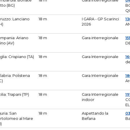
mbardia: Bonate
18 m
Gara Interregionale
04
tto (BG)
B
Q
ruzzo: Lanciano
18 m
I GARA - GP Scarinci
13
H)
2026
A
mpania: Ariano
18 m
Gara interregionale
15
pino (AV)
DE
glia: Crispiano (TA)
18 m
Gara Interregionale
1
de
labria: Polistena
18 m
Gara Interregionale
18
C)
Ar
cilia: Trapani (TP)
18 m
Gara Interregionale
19
indoor
CO
EL
guria: San
18 m
Aspettando la
0
rtolomeo al Mare
Befana
Ba
M)