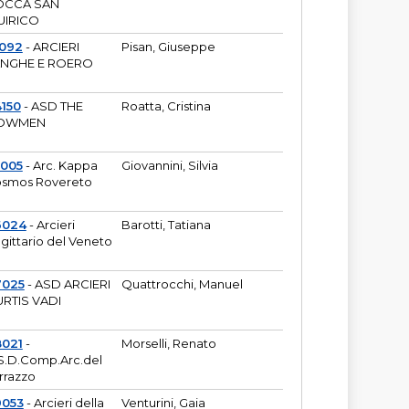
OCCA SAN
UIRICO
1092
- ARCIERI
Pisan, Giuseppe
ANGHE E ROERO
150
- ASD THE
Roatta, Cristina
OWMEN
5005
- Arc. Kappa
Giovannini, Silvia
smos Rovereto
6024
- Arcieri
Barotti, Tatiana
gittario del Veneto
7025
- ASD ARCIERI
Quattrocchi, Manuel
RTIS VADI
8021
-
Morselli, Renato
S.D.Comp.Arc.del
rrazzo
9053
- Arcieri della
Venturini, Gaia