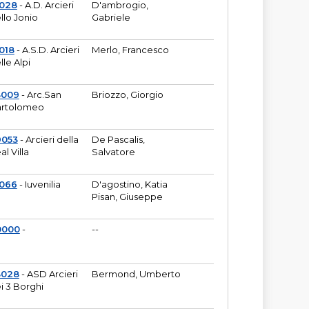
6028
- A.D. Arcieri
D'ambrogio,
llo Jonio
Gabriele
018
- A.S.D. Arcieri
Merlo, Francesco
lle Alpi
3009
- Arc.San
Briozzo, Giorgio
rtolomeo
9053
- Arcieri della
De Pascalis,
al Villa
Salvatore
1066
- Iuvenilia
D'agostino, Katia
Pisan, Giuseppe
0000
-
--
3028
- ASD Arcieri
Bermond, Umberto
i 3 Borghi