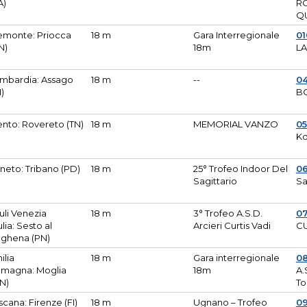
A)
R
Q
emonte: Priocca
18 m
Gara Interregionale
0
N)
18m
L
mbardia: Assago
18 m
--
04
I)
B
ento: Rovereto (TN)
18 m
MEMORIAL VANZO
0
Ko
neto: Tribano (PD)
18 m
25° Trofeo Indoor Del
0
Sagittario
Sa
iuli Venezia
18 m
3° Trofeo A.S.D.
0
ulia: Sesto al
Arcieri Curtis Vadi
CU
ghena (PN)
ilia
18 m
Gara interregionale
0
magna: Moglia
18m
A.
N)
To
scana: Firenze (FI)
18 m
Ugnano – Trofeo
0