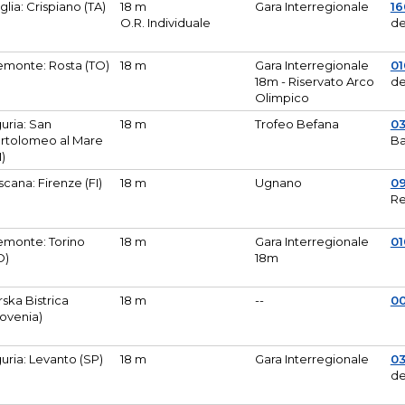
glia: Crispiano (TA)
18 m
Gara Interregionale
1
O.R. Individuale
de
emonte: Rosta (TO)
18 m
Gara Interregionale
01
18m - Riservato Arco
de
Olimpico
guria: San
18 m
Trofeo Befana
0
rtolomeo al Mare
Ba
M)
scana: Firenze (FI)
18 m
Ugnano
0
Re
emonte: Torino
18 m
Gara Interregionale
0
O)
18m
lirska Bistrica
18 m
--
0
lovenia)
guria: Levanto (SP)
18 m
Gara Interregionale
0
de