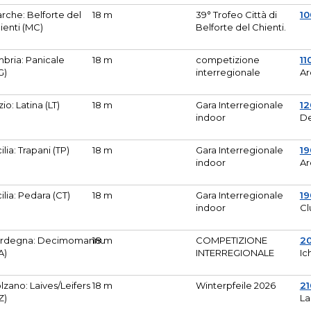
rche: Belforte del
18 m
39° Trofeo Città di
10
ienti (MC)
Belforte del Chienti.
bria: Panicale
18 m
competizione
11
G)
interregionale
Ar
zio: Latina (LT)
18 m
Gara Interregionale
1
indoor
De
cilia: Trapani (TP)
18 m
Gara Interregionale
19
indoor
Ar
cilia: Pedara (CT)
18 m
Gara Interregionale
19
indoor
Cl
rdegna: Decimomannu
18 m
COMPETIZIONE
2
A)
INTERREGIONALE
Ic
lzano: Laives/Leifers
18 m
Winterpfeile 2026
2
Z)
La