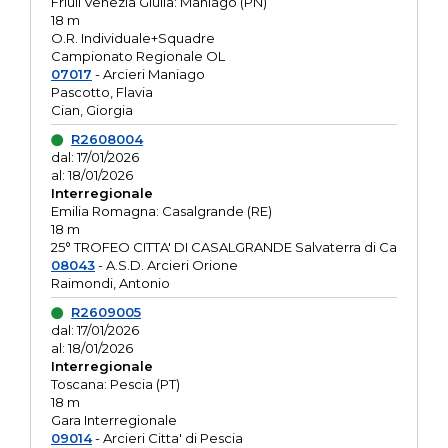
Friuli Venezia Giulia: Maniago (PN)
18 m
O.R. Individuale+Squadre
Campionato Regionale OL
07017
- Arcieri Maniago
Pascotto, Flavia
Cian, Giorgia
R2608004
dal: 17/01/2026
al: 18/01/2026
Interregionale
Emilia Romagna: Casalgrande (RE)
18 m
25° TROFEO CITTA' DI CASALGRANDE Salvaterra di Ca
08043
- A.S.D. Arcieri Orione
Raimondi, Antonio
R2609005
dal: 17/01/2026
al: 18/01/2026
Interregionale
Toscana: Pescia (PT)
18 m
Gara Interregionale
09014
- Arcieri Citta' di Pescia