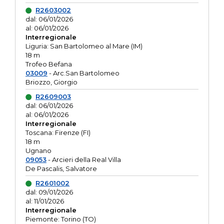
R2603002
dal: 06/01/2026
al: 06/01/2026
Interregionale
Liguria: San Bartolomeo al Mare (IM)
18 m
Trofeo Befana
03009
- Arc.San Bartolomeo
Briozzo, Giorgio
R2609003
dal: 06/01/2026
al: 06/01/2026
Interregionale
Toscana: Firenze (FI)
18 m
Ugnano
09053
- Arcieri della Real Villa
De Pascalis, Salvatore
R2601002
dal: 09/01/2026
al: 11/01/2026
Interregionale
Piemonte: Torino (TO)