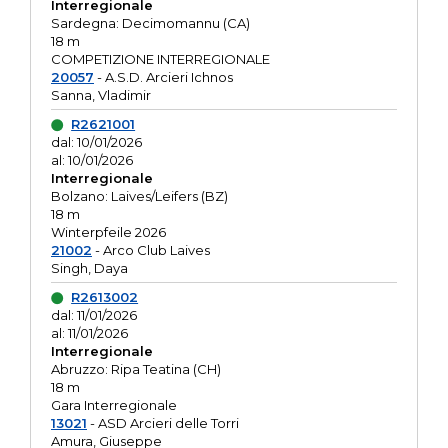
Interregionale
Sardegna: Decimomannu (CA)
18 m
COMPETIZIONE INTERREGIONALE
20057
- A.S.D. Arcieri Ichnos
Sanna, Vladimir
R2621001
dal: 10/01/2026
al: 10/01/2026
Interregionale
Bolzano: Laives/Leifers (BZ)
18 m
Winterpfeile 2026
21002
- Arco Club Laives
Singh, Daya
R2613002
dal: 11/01/2026
al: 11/01/2026
Interregionale
Abruzzo: Ripa Teatina (CH)
18 m
Gara Interregionale
13021
- ASD Arcieri delle Torri
Amura, Giuseppe