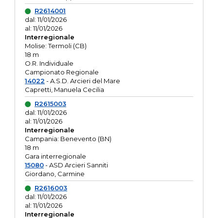
R2614001
dal: 11/01/2026
al: 11/01/2026
Interregionale
Molise: Termoli (CB)
18 m
O.R. Individuale
Campionato Regionale
14022
- A.S.D. Arcieri del Mare
Capretti, Manuela Cecilia
R2615003
dal: 11/01/2026
al: 11/01/2026
Interregionale
Campania: Benevento (BN)
18 m
Gara interregionale
15080
- ASD Arcieri Sanniti
Giordano, Carmine
R2616003
dal: 11/01/2026
al: 11/01/2026
Interregionale