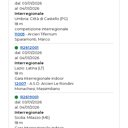
dal: 03/01/2026
al: 04/01/2026
Interregionale
Umbria: Città di Castello (PG)
18 m
competizione interregionale
11005
- Arcieri Tifernum
Sparamonti, Marco
R2612001
dal: 03/01/2026
al: 04/01/2026
Interregionale
Lazio: Latina (LT)
18 m
Gara Interregionale indoor
12007
- A.S.D. Arcieri Le Rondini
Monachesi, Massimiliano
R2619001
dal: 03/01/2026
al: 04/01/2026
Interregionale
Sicilia: Milazzo (ME)
18 m
Gara Interregionale indoor