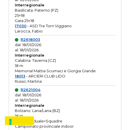
Interregionale
Basilicata: Paterno (PZ)
25+18
Gara 25+18
17030
- ASD Tre Torri Viggiano
Larocca, Fabio
R2618003
dal: 18/01/2026
al: 18/01/2026
Interregionale
Calabria: Taverna (CZ)
18 m
Memorial Mattia Scumaci e Giorgia Grande
18013
- ARCIERI CLUB LIDO
Russo, Martina
R2621004
dal: 18/01/2026
al: 18/01/2026
Interregionale
Bolzano: Lana/Lana (BZ)
18 m
O.R. Individuale+Squadre
Campionato provinciale indoor