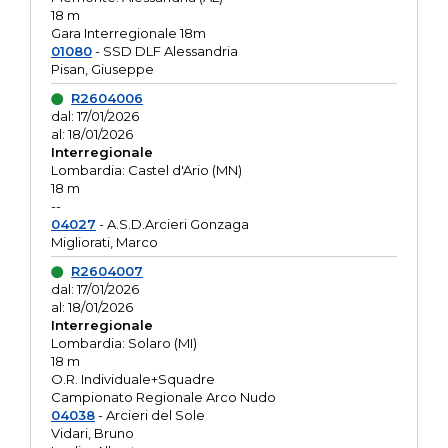
18 m
Gara Interregionale 18m
01080
- SSD DLF Alessandria
Pisan, Giuseppe
R2604006
dal: 17/01/2026
al: 18/01/2026
Interregionale
Lombardia: Castel d'Ario (MN)
18 m
--
04027
- A.S.D.Arcieri Gonzaga
Migliorati, Marco
R2604007
dal: 17/01/2026
al: 18/01/2026
Interregionale
Lombardia: Solaro (MI)
18 m
O.R. Individuale+Squadre
Campionato Regionale Arco Nudo
04038
- Arcieri del Sole
Vidari, Bruno