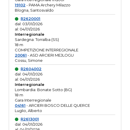
19102
- PAMA Archery Milazzo
Blogna, Santosvaldo
R2620001
dal: 03/01/2026
al: 04/01/2026
Interregionale
Sardegna: Torralba (SS)
18 m
COMPETIZIONE INTERREGIONALE
20061
- ASD ARCIERI MEJLOGU
Cossu, Simone
R2604002
dal: 04/01/2026
al: 04/01/2026
Interregionale
Lombardia: Bonate Sotto (BG)
18 m
Gara Interregionale
04161
- ARCIERI BOSCO DELLE QUERCE
Luglio, Alberto
R2613001
dal: 04/01/2026
al: 04/01/2026