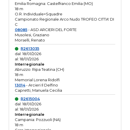
Emilia Romagna: Castelfranco Emilia (MO)
18 m
O.R. Individuale+Squadre
Campionato Regionale Arco Nudo TROFEO CITTA' DI
C
08085
- ASD ARCIERI DEL FORTE
Musolesi, Graziano
Morselli, Renato
R2613035
dal: 18/01/2026
al: 18/01/2026
Interregionale
Abruzzo: Ripa Teatina (CH)
18 m
Memorial Lorena Ridolfi
13014
- Arcieri Il Delfino
Capretti, Manuela Cecilia
R2615004
dal: 18/01/2026
al: 18/01/2026
Interregionale
Campania: Pozzuoli (NA)
18 m