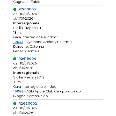
Cagnacci, Fabio
R2619003
dal: 10/01/2026
al: 11/01/2026
Interregionale
Sicilia: Trapani (TP)
18 m
Gara Interregionale indoor
19041
- Dyamond Archery Palermo
Daidone, Caterina
Lenzo, Carmela
R2619004
dal: 10/01/2026
al: 11/01/2026
Interregionale
Sicilia: Pedara (CT)
18 m
Gara Interregionale indoor
19083
- ASD Apple Club Camporotondo
Blogna, Santosvaldo
R2620002
dal: 10/01/2026
al: 11/01/2026