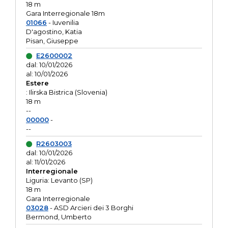
18 m
Gara Interregionale 18m
01066
- Iuvenilia
D'agostino, Katia
Pisan, Giuseppe
E2600002
dal: 10/01/2026
al: 10/01/2026
Estere
: Ilirska Bistrica (Slovenia)
18 m
--
00000
-
--
R2603003
dal: 10/01/2026
al: 11/01/2026
Interregionale
Liguria: Levanto (SP)
18 m
Gara Interregionale
03028
- ASD Arcieri dei 3 Borghi
Bermond, Umberto