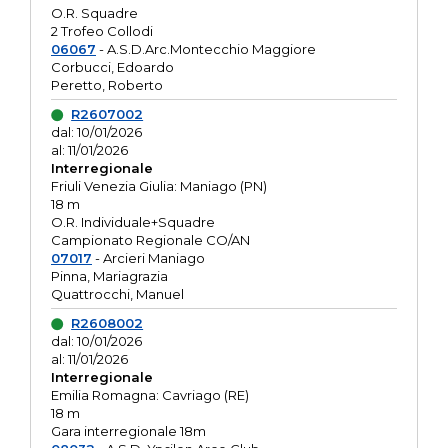
O.R. Squadre
2 Trofeo Collodi
06067
- A.S.D.Arc.Montecchio Maggiore
Corbucci, Edoardo
Peretto, Roberto
R2607002
dal: 10/01/2026
al: 11/01/2026
Interregionale
Friuli Venezia Giulia: Maniago (PN)
18 m
O.R. Individuale+Squadre
Campionato Regionale CO/AN
07017
- Arcieri Maniago
Pinna, Mariagrazia
Quattrocchi, Manuel
R2608002
dal: 10/01/2026
al: 11/01/2026
Interregionale
Emilia Romagna: Cavriago (RE)
18 m
Gara interregionale 18m