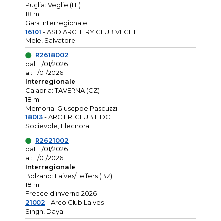
Puglia: Veglie (LE)
18 m
Gara Interregionale
16101
- ASD ARCHERY CLUB VEGLIE
Mele, Salvatore
R2618002
dal: 11/01/2026
al: 11/01/2026
Interregionale
Calabria: TAVERNA (CZ)
18 m
Memorial Giuseppe Pascuzzi
18013
- ARCIERI CLUB LIDO
Socievole, Eleonora
R2621002
dal: 11/01/2026
al: 11/01/2026
Interregionale
Bolzano: Laives/Leifers (BZ)
18 m
Frecce d’inverno 2026
21002
- Arco Club Laives
Singh, Daya