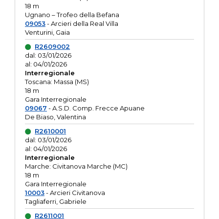
18 m
Ugnano – Trofeo della Befana
09053
- Arcieri della Real Villa
Venturini, Gaia
R2609002
dal: 03/01/2026
al: 04/01/2026
Interregionale
Toscana: Massa (MS)
18 m
Gara Interregionale
09067
- A.S.D. Comp. Frecce Apuane
De Biaso, Valentina
R2610001
dal: 03/01/2026
al: 04/01/2026
Interregionale
Marche: Civitanova Marche (MC)
18 m
Gara Interregionale
10003
- Arcieri Civitanova
Tagliaferri, Gabriele
R2611001