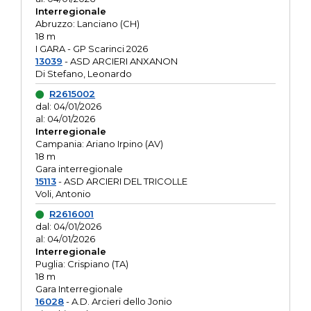
Interregionale
Abruzzo: Lanciano (CH)
18 m
I GARA - GP Scarinci 2026
13039
- ASD ARCIERI ANXANON
Di Stefano, Leonardo
R2615002
dal: 04/01/2026
al: 04/01/2026
Interregionale
Campania: Ariano Irpino (AV)
18 m
Gara interregionale
15113
- ASD ARCIERI DEL TRICOLLE
Voli, Antonio
R2616001
dal: 04/01/2026
al: 04/01/2026
Interregionale
Puglia: Crispiano (TA)
18 m
Gara Interregionale
16028
- A.D. Arcieri dello Jonio