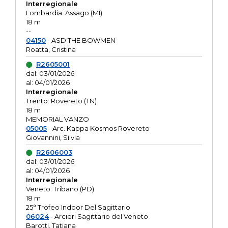
Interregionale
Lombardia: Assago (MI)
18 m
--
04150
- ASD THE BOWMEN
Roatta, Cristina
R2605001
dal: 03/01/2026
al: 04/01/2026
Interregionale
Trento: Rovereto (TN)
18 m
MEMORIAL VANZO
05005
- Arc. Kappa Kosmos Rovereto
Giovannini, Silvia
R2606003
dal: 03/01/2026
al: 04/01/2026
Interregionale
Veneto: Tribano (PD)
18 m
25° Trofeo Indoor Del Sagittario
06024
- Arcieri Sagittario del Veneto
Barotti, Tatiana