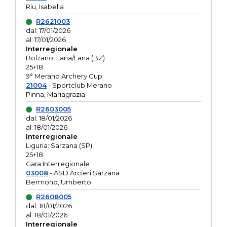
Riu, Isabella
R2621003
dal: 17/01/2026
al: 17/01/2026
Interregionale
Bolzano: Lana/Lana (BZ)
25+18
9° Merano Archery Cup
21004
- Sportclub Merano
Pinna, Mariagrazia
R2603005
dal: 18/01/2026
al: 18/01/2026
Interregionale
Liguria: Sarzana (SP)
25+18
Gara Interregionale
03008
- ASD Arcieri Sarzana
Bermond, Umberto
R2608005
dal: 18/01/2026
al: 18/01/2026
Interregionale