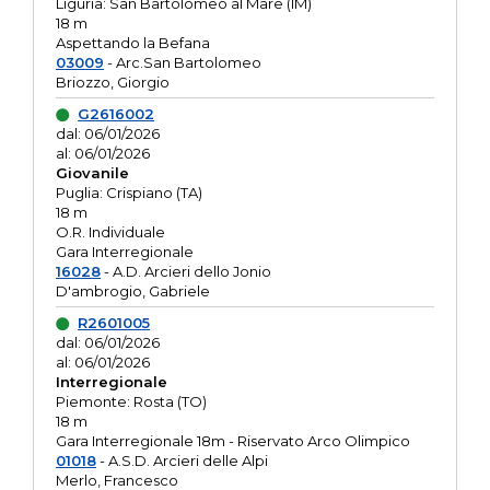
Liguria: San Bartolomeo al Mare (IM)
18 m
Aspettando la Befana
03009
- Arc.San Bartolomeo
Briozzo, Giorgio
G2616002
dal: 06/01/2026
al: 06/01/2026
Giovanile
Puglia: Crispiano (TA)
18 m
O.R. Individuale
Gara Interregionale
16028
- A.D. Arcieri dello Jonio
D'ambrogio, Gabriele
R2601005
dal: 06/01/2026
al: 06/01/2026
Interregionale
Piemonte: Rosta (TO)
18 m
Gara Interregionale 18m - Riservato Arco Olimpico
01018
- A.S.D. Arcieri delle Alpi
Merlo, Francesco