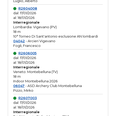
Luglio, Alberto
R2604008
dal: 17/01/2026
al: 18/01/2026
Interregionale
Lombardia: Vigevano (PV)
18 m
10° Torneo Di Sant'antonio esclusione AN lombardi
04042
- Arcieri Vigevano
Fogli, Francesco
R2606005
dal: 17/01/2026
al: 18/01/2026
Interregionale
Veneto: Montebelluna (TV)
18 m
Indoor Montebelluna 2026
06047
- ASD Archery Club Montebelluna
Pizzo, Mirko
R2607003
dal: 17/01/2026
al: 18/01/2026
Interregionale