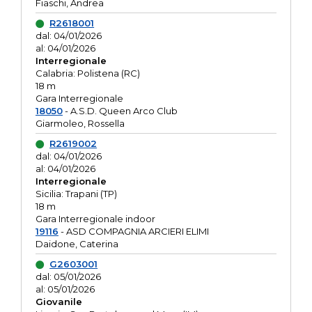
Fiaschi, Andrea
R2618001
dal: 04/01/2026
al: 04/01/2026
Interregionale
Calabria: Polistena (RC)
18 m
Gara Interregionale
18050
- A.S.D. Queen Arco Club
Giarmoleo, Rossella
R2619002
dal: 04/01/2026
al: 04/01/2026
Interregionale
Sicilia: Trapani (TP)
18 m
Gara Interregionale indoor
19116
- ASD COMPAGNIA ARCIERI ELIMI
Daidone, Caterina
G2603001
dal: 05/01/2026
al: 05/01/2026
Giovanile