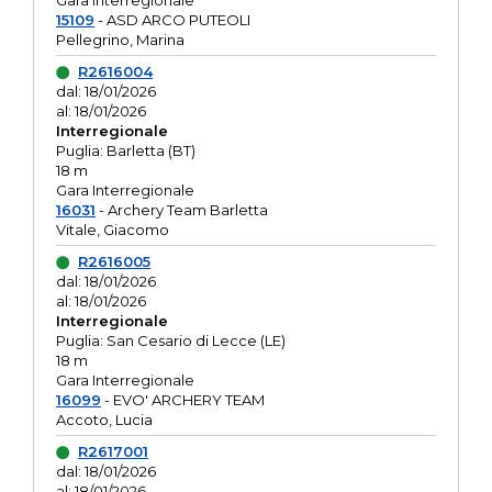
Gara interregionale
15109
- ASD ARCO PUTEOLI
Pellegrino, Marina
R2616004
dal: 18/01/2026
al: 18/01/2026
Interregionale
Puglia: Barletta (BT)
18 m
Gara Interregionale
16031
- Archery Team Barletta
Vitale, Giacomo
R2616005
dal: 18/01/2026
al: 18/01/2026
Interregionale
Puglia: San Cesario di Lecce (LE)
18 m
Gara Interregionale
16099
- EVO' ARCHERY TEAM
Accoto, Lucia
R2617001
dal: 18/01/2026
al: 18/01/2026