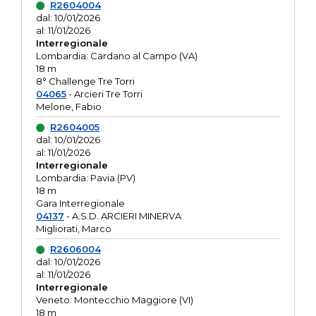
R2604004
dal: 10/01/2026
al: 11/01/2026
Interregionale
Lombardia: Cardano al Campo (VA)
18 m
8° Challenge Tre Torri
04065
- Arcieri Tre Torri
Melone, Fabio
R2604005
dal: 10/01/2026
al: 11/01/2026
Interregionale
Lombardia: Pavia (PV)
18 m
Gara Interregionale
04137
- A.S.D. ARCIERI MINERVA
Migliorati, Marco
R2606004
dal: 10/01/2026
al: 11/01/2026
Interregionale
Veneto: Montecchio Maggiore (VI)
18 m