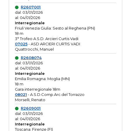
R2607001
dal: 03/01/2026
al: 04/01/2026
Interregionale
Friuli Venezia Giulia: Sesto al Reghena (PN)
18 m
3° Trofeo A.S.D. Arcieri Curtis Vadi
07025
- ASD ARCIERI CURTIS VADI
Quattrocchi, Manuel
R2608074
dal: 03/01/2026
al: 04/01/2026
Interregionale
Emilia Romagna: Moglia (MN)
18 m
Gara interregionale 18m
08021
- A.S.D.Comp.Arc.del Torrazzo
Morselli, Renato
R2609001
dal: 03/01/2026
al: 04/01/2026
Interregionale
Toscana: Firenze (FI)