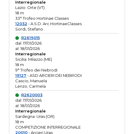
Interregionale
Lazio: Orte (VT)
18 m
33° Trofeo Hortinae Classes
12032
- A.S.D. Arc.HortinaeClasses
Sordi, Stefano
R2619015
dal: 17/01/2026
al: 18/01/2026
Interregionale
Sicilia: Milazzo (ME)
18 m
9° Trofeo dei Nebrodi
19127
- ASD ARCIERI DEI NEBRODI
Cascio, Manuela
Lenzo, Carmela
R2620003
dal: 17/01/2026
al: 18/01/2026
Interregionale
Sardegna: Uras (OR)
18 m
COMPETIZIONE INTERREGIONALE
20010
- Arcieri Uras