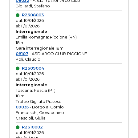
08032
- A.S.D. Ypsilon Arco Club
Bigliardi, Stefano
R2608003
dal: 10/01/2026
al: 11/01/2026
Interregionale
Emilia Romagna: Riccione (RN)
18 m
Gara interregionale 18m
08107
- ASD ARCO CLUB RICCIONE
Poli, Claudio
R2609004
dal: 10/01/2026
al: 11/01/2026
Interregionale
Toscana: Pescia (PT)
18 m
Trofeo Gigliato Pratese
09035
- Borgo al Cornio
Franceschi, Giovacchino
Crescioli, Giulia
R2610002
dal: 10/01/2026