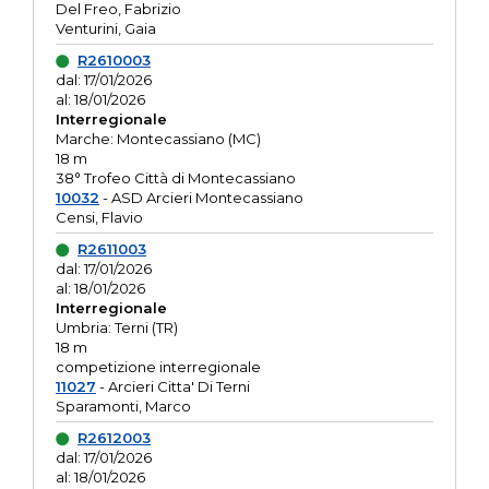
Del Freo, Fabrizio
Venturini, Gaia
R2610003
dal: 17/01/2026
al: 18/01/2026
Interregionale
Marche: Montecassiano (MC)
18 m
38° Trofeo Città di Montecassiano
10032
- ASD Arcieri Montecassiano
Censi, Flavio
R2611003
dal: 17/01/2026
al: 18/01/2026
Interregionale
Umbria: Terni (TR)
18 m
competizione interregionale
11027
- Arcieri Citta' Di Terni
Sparamonti, Marco
R2612003
dal: 17/01/2026
al: 18/01/2026