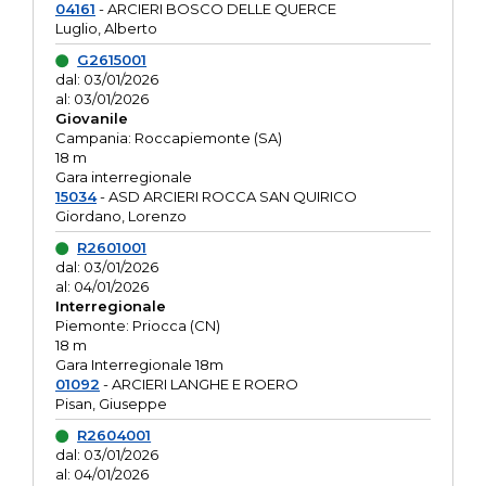
04161
- ARCIERI BOSCO DELLE QUERCE
Luglio, Alberto
G2615001
dal: 03/01/2026
al: 03/01/2026
Giovanile
Campania: Roccapiemonte (SA)
18 m
Gara interregionale
15034
- ASD ARCIERI ROCCA SAN QUIRICO
Giordano, Lorenzo
R2601001
dal: 03/01/2026
al: 04/01/2026
Interregionale
Piemonte: Priocca (CN)
18 m
Gara Interregionale 18m
01092
- ARCIERI LANGHE E ROERO
Pisan, Giuseppe
R2604001
dal: 03/01/2026
al: 04/01/2026