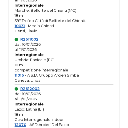
al: 11/01/2026
Interregionale
Marche: Belforte del Chienti (MC)
18 m
39° Trofeo Città di Belforte del Chienti.
10031
- Medio Chienti
Censi, Flavio
R2611002
dal: 10/01/2026
al: 11/01/2026
Interregionale
Umbria: Panicale (PG)
18 m
competizione interregionale
11016
- A.S.D. Gruppo Arcieri Simba
Caneva, Linda
R2612002
dal: 10/01/2026
al: 11/01/2026
Interregionale
Lazio: Latina (LT)
18 m
Gara Interregionale indoor
12070
- ASD Arcieri Del Falco