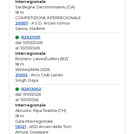
Interregionale
Sardegna: Decimomannu (CA)
18 m
COMPETIZIONE INTERREGIONALE
20057
- A.S.D. Arcieri Ichnos
Sanna, Vladimir
R2621001
dal: 10/01/2026
al: 10/01/2026
Interregionale
Bolzano: Laives/Leifers (BZ)
18 m
Winterpfeile 2026
21002
- Arco Club Laives
Singh, Daya
R2613002
dal: 11/01/2026
al: 11/01/2026
Interregionale
Abruzzo: Ripa Teatina (CH)
18 m
Gara Interregionale
13021
- ASD Arcieri delle Torri
Amura, Giuseppe