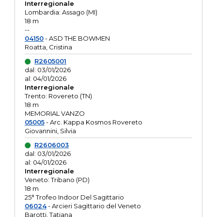
Interregionale
Lombardia: Assago (MI)
18 m
--
04150
- ASD THE BOWMEN
Roatta, Cristina
R2605001
dal: 03/01/2026
al: 04/01/2026
Interregionale
Trento: Rovereto (TN)
18 m
MEMORIAL VANZO
05005
- Arc. Kappa Kosmos Rovereto
Giovannini, Silvia
R2606003
dal: 03/01/2026
al: 04/01/2026
Interregionale
Veneto: Tribano (PD)
18 m
25° Trofeo Indoor Del Sagittario
06024
- Arcieri Sagittario del Veneto
Barotti, Tatiana