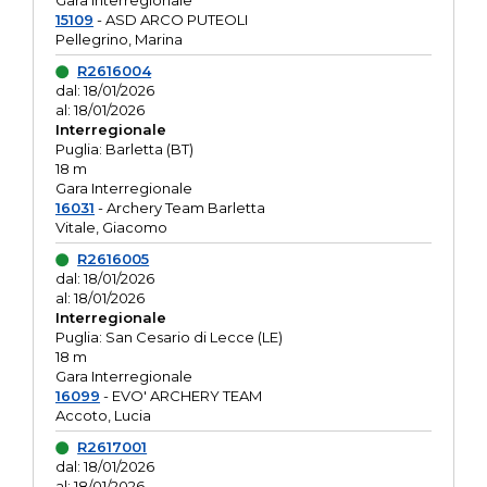
Gara interregionale
15109
- ASD ARCO PUTEOLI
Pellegrino, Marina
R2616004
dal: 18/01/2026
al: 18/01/2026
Interregionale
Puglia: Barletta (BT)
18 m
Gara Interregionale
16031
- Archery Team Barletta
Vitale, Giacomo
R2616005
dal: 18/01/2026
al: 18/01/2026
Interregionale
Puglia: San Cesario di Lecce (LE)
18 m
Gara Interregionale
16099
- EVO' ARCHERY TEAM
Accoto, Lucia
R2617001
dal: 18/01/2026
al: 18/01/2026