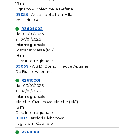
18 m
Ugnano – Trofeo della Befana
09053
- Arcieri della Real Villa
Venturini, Gaia
R2609002
dal: 03/01/2026
al: 04/01/2026
Interregionale
Toscana: Massa (MS)
18 m
Gara Interregionale
09067
- A.S.D. Comp. Frecce Apuane
De Biaso, Valentina
R2610001
dal: 03/01/2026
al: 04/01/2026
Interregionale
Marche: Civitanova Marche (MC)
18 m
Gara Interregionale
10003
- Arcieri Civitanova
Tagliaferri, Gabriele
R2611001