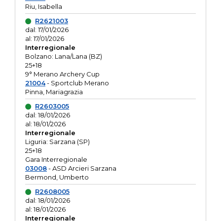
Riu, Isabella
R2621003
dal: 17/01/2026
al: 17/01/2026
Interregionale
Bolzano: Lana/Lana (BZ)
25+18
9° Merano Archery Cup
21004
- Sportclub Merano
Pinna, Mariagrazia
R2603005
dal: 18/01/2026
al: 18/01/2026
Interregionale
Liguria: Sarzana (SP)
25+18
Gara Interregionale
03008
- ASD Arcieri Sarzana
Bermond, Umberto
R2608005
dal: 18/01/2026
al: 18/01/2026
Interregionale