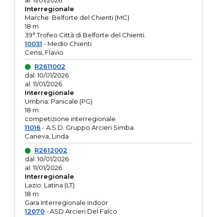
al: 11/01/2026
Interregionale
Marche: Belforte del Chienti (MC)
18 m
39° Trofeo Città di Belforte del Chienti.
10031
- Medio Chienti
Censi, Flavio
R2611002
dal: 10/01/2026
al: 11/01/2026
Interregionale
Umbria: Panicale (PG)
18 m
competizione interregionale
11016
- A.S.D. Gruppo Arcieri Simba
Caneva, Linda
R2612002
dal: 10/01/2026
al: 11/01/2026
Interregionale
Lazio: Latina (LT)
18 m
Gara Interregionale indoor
12070
- ASD Arcieri Del Falco