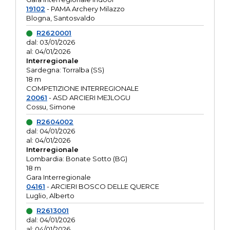
19102
- PAMA Archery Milazzo
Blogna, Santosvaldo
R2620001
dal: 03/01/2026
al: 04/01/2026
Interregionale
Sardegna: Torralba (SS)
18 m
COMPETIZIONE INTERREGIONALE
20061
- ASD ARCIERI MEJLOGU
Cossu, Simone
R2604002
dal: 04/01/2026
al: 04/01/2026
Interregionale
Lombardia: Bonate Sotto (BG)
18 m
Gara Interregionale
04161
- ARCIERI BOSCO DELLE QUERCE
Luglio, Alberto
R2613001
dal: 04/01/2026
al: 04/01/2026