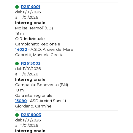
R2614001
dal: 11/01/2026
al: 11/01/2026
Interregionale
Molise: Termoli (CB)
18 m
O.R. Individuale
Campionato Regionale
14022
- A.S.D. Arcieri del Mare
Capretti, Manuela Cecilia
R2615003
dal: 11/01/2026
al: 11/01/2026
Interregionale
Campania: Benevento (BN)
18 m
Gara interregionale
15080
- ASD Arcieri Sanniti
Giordano, Carmine
R2616003
dal: 11/01/2026
al: 11/01/2026
Interregionale