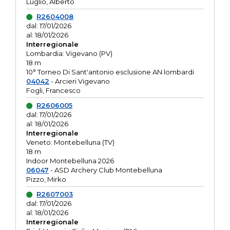
Luglio, Alberto
R2604008
dal: 17/01/2026
al: 18/01/2026
Interregionale
Lombardia: Vigevano (PV)
18 m
10° Torneo Di Sant'antonio esclusione AN lombardi
04042
- Arcieri Vigevano
Fogli, Francesco
R2606005
dal: 17/01/2026
al: 18/01/2026
Interregionale
Veneto: Montebelluna (TV)
18 m
Indoor Montebelluna 2026
06047
- ASD Archery Club Montebelluna
Pizzo, Mirko
R2607003
dal: 17/01/2026
al: 18/01/2026
Interregionale