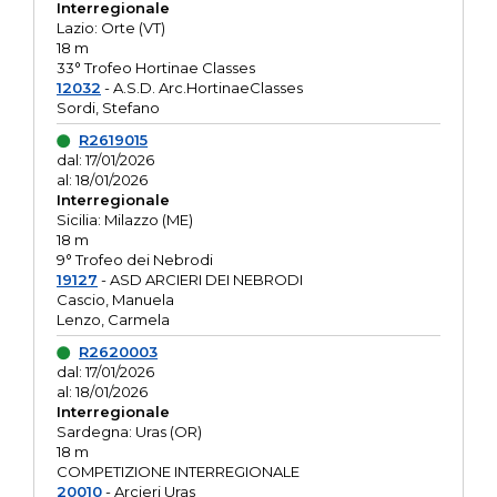
Interregionale
Lazio: Orte (VT)
18 m
33° Trofeo Hortinae Classes
12032
- A.S.D. Arc.HortinaeClasses
Sordi, Stefano
R2619015
dal: 17/01/2026
al: 18/01/2026
Interregionale
Sicilia: Milazzo (ME)
18 m
9° Trofeo dei Nebrodi
19127
- ASD ARCIERI DEI NEBRODI
Cascio, Manuela
Lenzo, Carmela
R2620003
dal: 17/01/2026
al: 18/01/2026
Interregionale
Sardegna: Uras (OR)
18 m
COMPETIZIONE INTERREGIONALE
20010
- Arcieri Uras