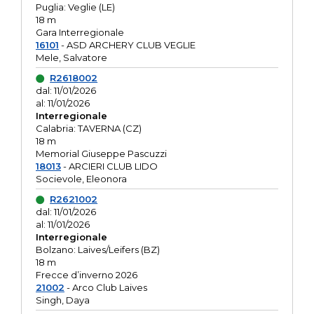
Puglia: Veglie (LE)
18 m
Gara Interregionale
16101
- ASD ARCHERY CLUB VEGLIE
Mele, Salvatore
R2618002
dal: 11/01/2026
al: 11/01/2026
Interregionale
Calabria: TAVERNA (CZ)
18 m
Memorial Giuseppe Pascuzzi
18013
- ARCIERI CLUB LIDO
Socievole, Eleonora
R2621002
dal: 11/01/2026
al: 11/01/2026
Interregionale
Bolzano: Laives/Leifers (BZ)
18 m
Frecce d’inverno 2026
21002
- Arco Club Laives
Singh, Daya