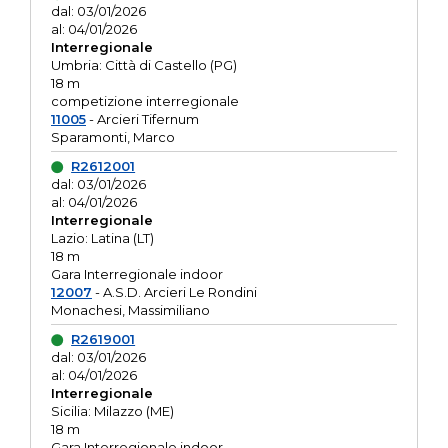
dal: 03/01/2026
al: 04/01/2026
Interregionale
Umbria: Città di Castello (PG)
18 m
competizione interregionale
11005
- Arcieri Tifernum
Sparamonti, Marco
R2612001
dal: 03/01/2026
al: 04/01/2026
Interregionale
Lazio: Latina (LT)
18 m
Gara Interregionale indoor
12007
- A.S.D. Arcieri Le Rondini
Monachesi, Massimiliano
R2619001
dal: 03/01/2026
al: 04/01/2026
Interregionale
Sicilia: Milazzo (ME)
18 m
Gara Interregionale indoor