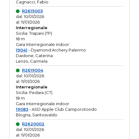
Cagnacci, Fabio
R2619003
dal: 10/01/2026
al: 11/01/2026
Interregionale
Sicilia: Trapani (TP)
18 m
Gara Interregionale indoor
19041
- Dyamond Archery Palermo
Daidone, Caterina
Lenzo, Carmela
R2619004
dal: 10/01/2026
al: 11/01/2026
Interregionale
Sicilia: Pedara (CT)
18 m
Gara Interregionale indoor
19083
- ASD Apple Club Camporotondo
Blogna, Santosvaldo
R2620002
dal: 10/01/2026
al: 11/01/2026