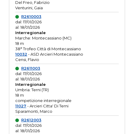
Del Freo, Fabrizio
Venturini, Gaia
R2610003
dal: 17/01/2026
al: 18/01/2026
Interregionale
Marche: Montecassiano (MC)
18 m
38° Trofeo Città di Montecassiano
10032
- ASD Arcieri Montecassiano
Censi, Flavio
R2611003
dal: 17/01/2026
al: 18/01/2026
Interregionale
Umbria: Terni (TR)
18 m
competizione interregionale
11027
- Arcieri Citta' Di Terni
Sparamonti, Marco
R2612003
dal: 17/01/2026
al: 18/01/2026