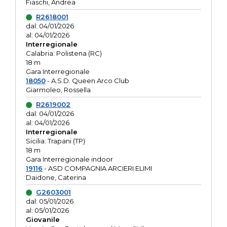
Fiaschi, Andrea
R2618001
dal: 04/01/2026
al: 04/01/2026
Interregionale
Calabria: Polistena (RC)
18 m
Gara Interregionale
18050
- A.S.D. Queen Arco Club
Giarmoleo, Rossella
R2619002
dal: 04/01/2026
al: 04/01/2026
Interregionale
Sicilia: Trapani (TP)
18 m
Gara Interregionale indoor
19116
- ASD COMPAGNIA ARCIERI ELIMI
Daidone, Caterina
G2603001
dal: 05/01/2026
al: 05/01/2026
Giovanile