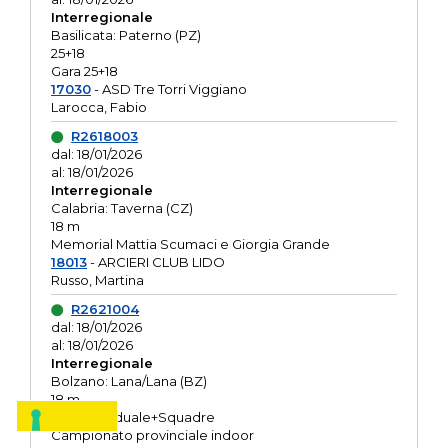
Interregionale
Basilicata: Paterno (PZ)
25+18
Gara 25+18
17030
- ASD Tre Torri Viggiano
Larocca, Fabio
R2618003
dal: 18/01/2026
al: 18/01/2026
Interregionale
Calabria: Taverna (CZ)
18 m
Memorial Mattia Scumaci e Giorgia Grande
18013
- ARCIERI CLUB LIDO
Russo, Martina
R2621004
dal: 18/01/2026
al: 18/01/2026
Interregionale
Bolzano: Lana/Lana (BZ)
18 m
O.R. Individuale+Squadre
Campionato provinciale indoor