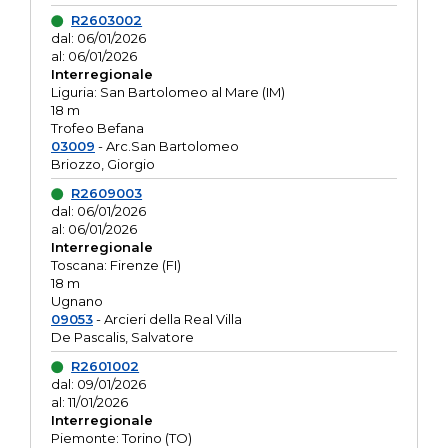
R2603002
dal: 06/01/2026
al: 06/01/2026
Interregionale
Liguria: San Bartolomeo al Mare (IM)
18 m
Trofeo Befana
03009
- Arc.San Bartolomeo
Briozzo, Giorgio
R2609003
dal: 06/01/2026
al: 06/01/2026
Interregionale
Toscana: Firenze (FI)
18 m
Ugnano
09053
- Arcieri della Real Villa
De Pascalis, Salvatore
R2601002
dal: 09/01/2026
al: 11/01/2026
Interregionale
Piemonte: Torino (TO)