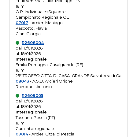
Friuli Venezia Giulia: Maniago (PN)
18 m
O.R. Individuale+Squadre
Campionato Regionale OL
07017
- Arcieri Maniago
Pascotto, Flavia
Cian, Giorgia
R2608004
dal: 17/01/2026
al: 18/01/2026
Interregionale
Emilia Romagna: Casalgrande (RE)
18 m
25° TROFEO CITTA' DI CASALGRANDE Salvaterra di Ca
08043
- A.S.D. Arcieri Orione
Raimondi, Antonio
R2609005
dal: 17/01/2026
al: 18/01/2026
Interregionale
Toscana: Pescia (PT)
18 m
Gara Interregionale
09014
- Arcieri Citta' di Pescia