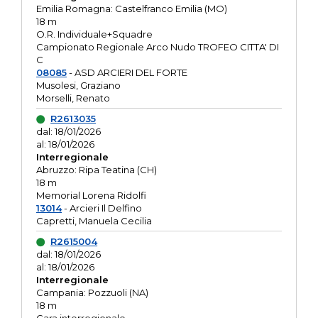
Emilia Romagna: Castelfranco Emilia (MO)
18 m
O.R. Individuale+Squadre
Campionato Regionale Arco Nudo TROFEO CITTA' DI
C
08085
- ASD ARCIERI DEL FORTE
Musolesi, Graziano
Morselli, Renato
R2613035
dal: 18/01/2026
al: 18/01/2026
Interregionale
Abruzzo: Ripa Teatina (CH)
18 m
Memorial Lorena Ridolfi
13014
- Arcieri Il Delfino
Capretti, Manuela Cecilia
R2615004
dal: 18/01/2026
al: 18/01/2026
Interregionale
Campania: Pozzuoli (NA)
18 m