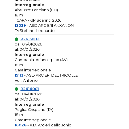
Interregionale
Abruzzo: Lanciano (CH)
18 m
I GARA - GP Scarinci 2026
13039
- ASD ARCIERI ANXANON
Di Stefano, Leonardo
R2615002
dal: 04/01/2026
al: 04/01/2026
Interregionale
Campania: Ariano Irpino (AV)
18 m
Gara interregionale
15113
- ASD ARCIERI DEL TRICOLLE
Voli, Antonio
R2616001
dal: 04/01/2026
al: 04/01/2026
Interregionale
Puglia: Crispiano (TA)
18 m
Gara Interregionale
16028
- A.D. Arcieri dello Jonio