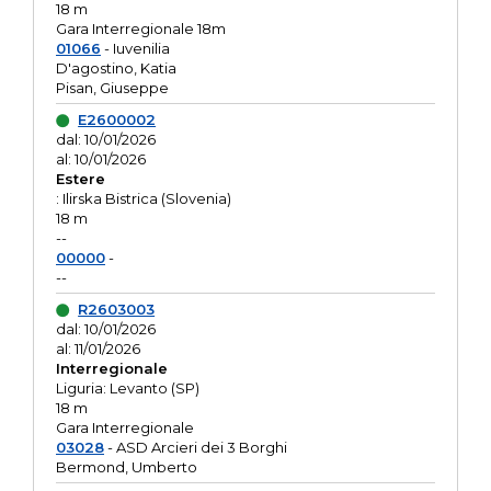
18 m
Gara Interregionale 18m
01066
- Iuvenilia
D'agostino, Katia
Pisan, Giuseppe
E2600002
dal: 10/01/2026
al: 10/01/2026
Estere
: Ilirska Bistrica (Slovenia)
18 m
--
00000
-
--
R2603003
dal: 10/01/2026
al: 11/01/2026
Interregionale
Liguria: Levanto (SP)
18 m
Gara Interregionale
03028
- ASD Arcieri dei 3 Borghi
Bermond, Umberto