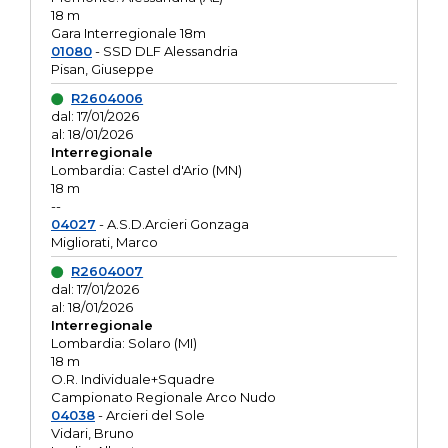
18 m
Gara Interregionale 18m
01080
- SSD DLF Alessandria
Pisan, Giuseppe
R2604006
dal: 17/01/2026
al: 18/01/2026
Interregionale
Lombardia: Castel d'Ario (MN)
18 m
--
04027
- A.S.D.Arcieri Gonzaga
Migliorati, Marco
R2604007
dal: 17/01/2026
al: 18/01/2026
Interregionale
Lombardia: Solaro (MI)
18 m
O.R. Individuale+Squadre
Campionato Regionale Arco Nudo
04038
- Arcieri del Sole
Vidari, Bruno