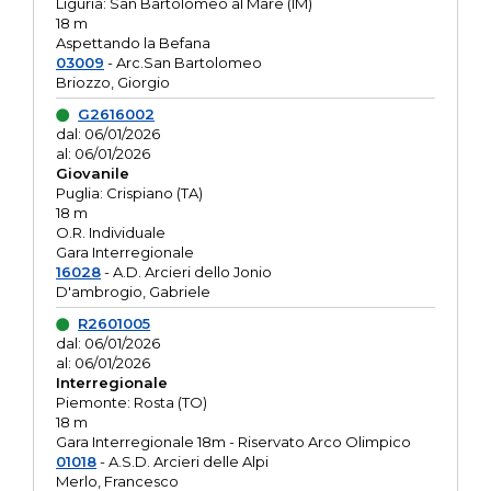
Liguria: San Bartolomeo al Mare (IM)
18 m
Aspettando la Befana
03009
- Arc.San Bartolomeo
Briozzo, Giorgio
G2616002
dal: 06/01/2026
al: 06/01/2026
Giovanile
Puglia: Crispiano (TA)
18 m
O.R. Individuale
Gara Interregionale
16028
- A.D. Arcieri dello Jonio
D'ambrogio, Gabriele
R2601005
dal: 06/01/2026
al: 06/01/2026
Interregionale
Piemonte: Rosta (TO)
18 m
Gara Interregionale 18m - Riservato Arco Olimpico
01018
- A.S.D. Arcieri delle Alpi
Merlo, Francesco