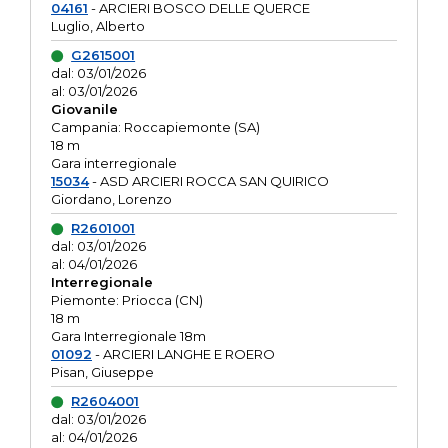
04161
- ARCIERI BOSCO DELLE QUERCE
Luglio, Alberto
G2615001
dal: 03/01/2026
al: 03/01/2026
Giovanile
Campania: Roccapiemonte (SA)
18 m
Gara interregionale
15034
- ASD ARCIERI ROCCA SAN QUIRICO
Giordano, Lorenzo
R2601001
dal: 03/01/2026
al: 04/01/2026
Interregionale
Piemonte: Priocca (CN)
18 m
Gara Interregionale 18m
01092
- ARCIERI LANGHE E ROERO
Pisan, Giuseppe
R2604001
dal: 03/01/2026
al: 04/01/2026