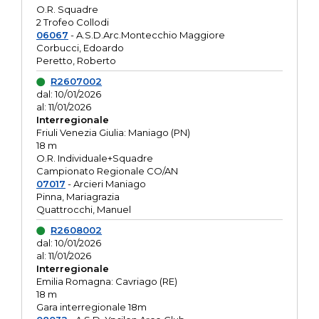
O.R. Squadre
2 Trofeo Collodi
06067
- A.S.D.Arc.Montecchio Maggiore
Corbucci, Edoardo
Peretto, Roberto
R2607002
dal: 10/01/2026
al: 11/01/2026
Interregionale
Friuli Venezia Giulia: Maniago (PN)
18 m
O.R. Individuale+Squadre
Campionato Regionale CO/AN
07017
- Arcieri Maniago
Pinna, Mariagrazia
Quattrocchi, Manuel
R2608002
dal: 10/01/2026
al: 11/01/2026
Interregionale
Emilia Romagna: Cavriago (RE)
18 m
Gara interregionale 18m