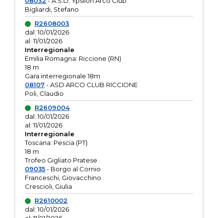
08032
- A.S.D. Ypsilon Arco Club
Bigliardi, Stefano
R2608003
dal: 10/01/2026
al: 11/01/2026
Interregionale
Emilia Romagna: Riccione (RN)
18 m
Gara interregionale 18m
08107
- ASD ARCO CLUB RICCIONE
Poli, Claudio
R2609004
dal: 10/01/2026
al: 11/01/2026
Interregionale
Toscana: Pescia (PT)
18 m
Trofeo Gigliato Pratese
09035
- Borgo al Cornio
Franceschi, Giovacchino
Crescioli, Giulia
R2610002
dal: 10/01/2026