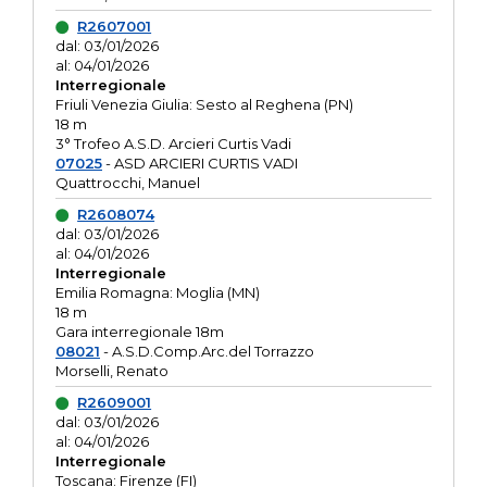
R2607001
dal: 03/01/2026
al: 04/01/2026
Interregionale
Friuli Venezia Giulia: Sesto al Reghena (PN)
18 m
3° Trofeo A.S.D. Arcieri Curtis Vadi
07025
- ASD ARCIERI CURTIS VADI
Quattrocchi, Manuel
R2608074
dal: 03/01/2026
al: 04/01/2026
Interregionale
Emilia Romagna: Moglia (MN)
18 m
Gara interregionale 18m
08021
- A.S.D.Comp.Arc.del Torrazzo
Morselli, Renato
R2609001
dal: 03/01/2026
al: 04/01/2026
Interregionale
Toscana: Firenze (FI)