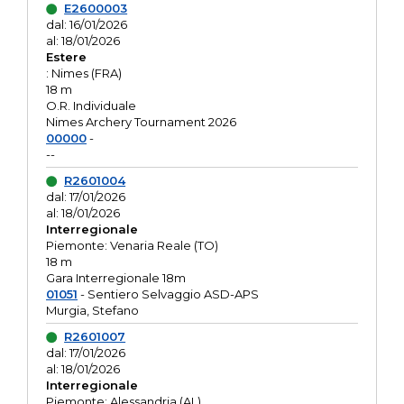
E2600003
dal: 16/01/2026
al: 18/01/2026
Estere
: Nimes (FRA)
18 m
O.R. Individuale
Nimes Archery Tournament 2026
00000
-
--
R2601004
dal: 17/01/2026
al: 18/01/2026
Interregionale
Piemonte: Venaria Reale (TO)
18 m
Gara Interregionale 18m
01051
- Sentiero Selvaggio ASD-APS
Murgia, Stefano
R2601007
dal: 17/01/2026
al: 18/01/2026
Interregionale
Piemonte: Alessandria (AL)