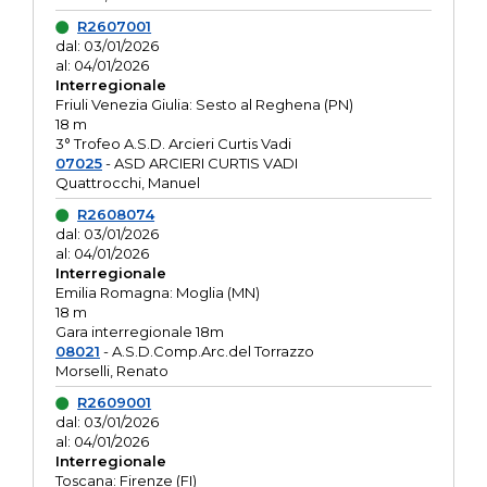
R2607001
dal: 03/01/2026
al: 04/01/2026
Interregionale
Friuli Venezia Giulia: Sesto al Reghena (PN)
18 m
3° Trofeo A.S.D. Arcieri Curtis Vadi
07025
- ASD ARCIERI CURTIS VADI
Quattrocchi, Manuel
R2608074
dal: 03/01/2026
al: 04/01/2026
Interregionale
Emilia Romagna: Moglia (MN)
18 m
Gara interregionale 18m
08021
- A.S.D.Comp.Arc.del Torrazzo
Morselli, Renato
R2609001
dal: 03/01/2026
al: 04/01/2026
Interregionale
Toscana: Firenze (FI)