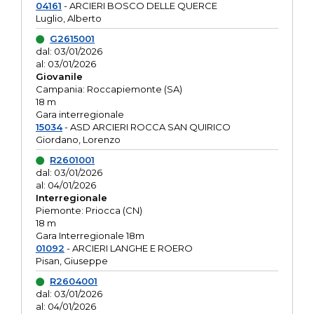
04161
- ARCIERI BOSCO DELLE QUERCE
Luglio, Alberto
G2615001
dal: 03/01/2026
al: 03/01/2026
Giovanile
Campania: Roccapiemonte (SA)
18 m
Gara interregionale
15034
- ASD ARCIERI ROCCA SAN QUIRICO
Giordano, Lorenzo
R2601001
dal: 03/01/2026
al: 04/01/2026
Interregionale
Piemonte: Priocca (CN)
18 m
Gara Interregionale 18m
01092
- ARCIERI LANGHE E ROERO
Pisan, Giuseppe
R2604001
dal: 03/01/2026
al: 04/01/2026