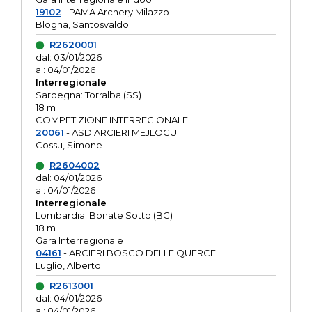
19102
- PAMA Archery Milazzo
Blogna, Santosvaldo
R2620001
dal: 03/01/2026
al: 04/01/2026
Interregionale
Sardegna: Torralba (SS)
18 m
COMPETIZIONE INTERREGIONALE
20061
- ASD ARCIERI MEJLOGU
Cossu, Simone
R2604002
dal: 04/01/2026
al: 04/01/2026
Interregionale
Lombardia: Bonate Sotto (BG)
18 m
Gara Interregionale
04161
- ARCIERI BOSCO DELLE QUERCE
Luglio, Alberto
R2613001
dal: 04/01/2026
al: 04/01/2026