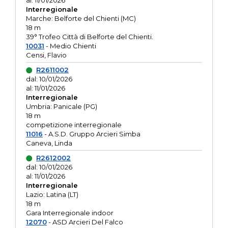
al: 11/01/2026
Interregionale
Marche: Belforte del Chienti (MC)
18 m
39° Trofeo Città di Belforte del Chienti.
10031
- Medio Chienti
Censi, Flavio
R2611002
dal: 10/01/2026
al: 11/01/2026
Interregionale
Umbria: Panicale (PG)
18 m
competizione interregionale
11016
- A.S.D. Gruppo Arcieri Simba
Caneva, Linda
R2612002
dal: 10/01/2026
al: 11/01/2026
Interregionale
Lazio: Latina (LT)
18 m
Gara Interregionale indoor
12070
- ASD Arcieri Del Falco