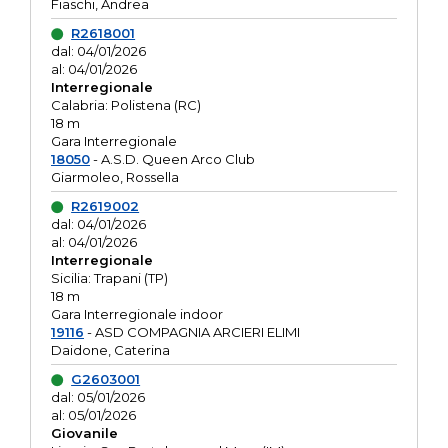
Fiaschi, Andrea
R2618001
dal: 04/01/2026
al: 04/01/2026
Interregionale
Calabria: Polistena (RC)
18 m
Gara Interregionale
18050
- A.S.D. Queen Arco Club
Giarmoleo, Rossella
R2619002
dal: 04/01/2026
al: 04/01/2026
Interregionale
Sicilia: Trapani (TP)
18 m
Gara Interregionale indoor
19116
- ASD COMPAGNIA ARCIERI ELIMI
Daidone, Caterina
G2603001
dal: 05/01/2026
al: 05/01/2026
Giovanile