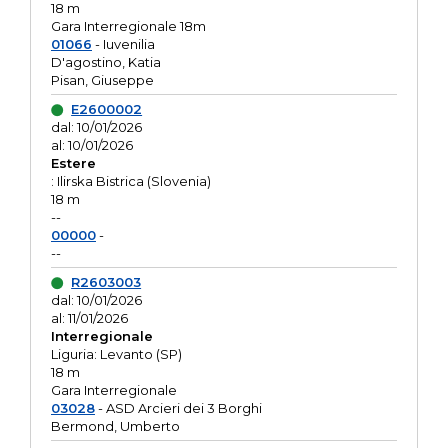
18 m
Gara Interregionale 18m
01066
- Iuvenilia
D'agostino, Katia
Pisan, Giuseppe
E2600002
dal: 10/01/2026
al: 10/01/2026
Estere
: Ilirska Bistrica (Slovenia)
18 m
--
00000
-
--
R2603003
dal: 10/01/2026
al: 11/01/2026
Interregionale
Liguria: Levanto (SP)
18 m
Gara Interregionale
03028
- ASD Arcieri dei 3 Borghi
Bermond, Umberto