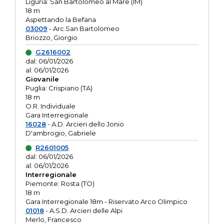
Liguria: San Bartolomeo al Mare (IM)
18 m
Aspettando la Befana
03009
- Arc.San Bartolomeo
Briozzo, Giorgio
G2616002
dal: 06/01/2026
al: 06/01/2026
Giovanile
Puglia: Crispiano (TA)
18 m
O.R. Individuale
Gara Interregionale
16028
- A.D. Arcieri dello Jonio
D'ambrogio, Gabriele
R2601005
dal: 06/01/2026
al: 06/01/2026
Interregionale
Piemonte: Rosta (TO)
18 m
Gara Interregionale 18m - Riservato Arco Olimpico
01018
- A.S.D. Arcieri delle Alpi
Merlo, Francesco