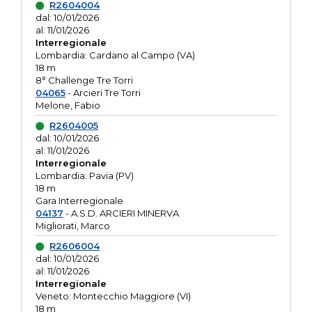
R2604004
dal: 10/01/2026
al: 11/01/2026
Interregionale
Lombardia: Cardano al Campo (VA)
18 m
8° Challenge Tre Torri
04065
- Arcieri Tre Torri
Melone, Fabio
R2604005
dal: 10/01/2026
al: 11/01/2026
Interregionale
Lombardia: Pavia (PV)
18 m
Gara Interregionale
04137
- A.S.D. ARCIERI MINERVA
Migliorati, Marco
R2606004
dal: 10/01/2026
al: 11/01/2026
Interregionale
Veneto: Montecchio Maggiore (VI)
18 m