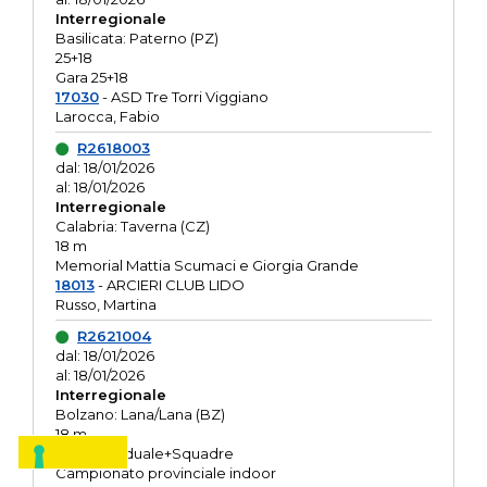
Interregionale
Basilicata: Paterno (PZ)
25+18
Gara 25+18
17030
- ASD Tre Torri Viggiano
Larocca, Fabio
R2618003
dal: 18/01/2026
al: 18/01/2026
Interregionale
Calabria: Taverna (CZ)
18 m
Memorial Mattia Scumaci e Giorgia Grande
18013
- ARCIERI CLUB LIDO
Russo, Martina
R2621004
dal: 18/01/2026
al: 18/01/2026
Interregionale
Bolzano: Lana/Lana (BZ)
18 m
O.R. Individuale+Squadre
Campionato provinciale indoor