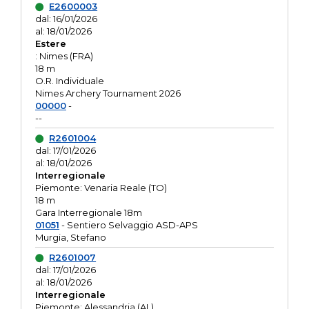
E2600003
dal: 16/01/2026
al: 18/01/2026
Estere
: Nimes (FRA)
18 m
O.R. Individuale
Nimes Archery Tournament 2026
00000
-
--
R2601004
dal: 17/01/2026
al: 18/01/2026
Interregionale
Piemonte: Venaria Reale (TO)
18 m
Gara Interregionale 18m
01051
- Sentiero Selvaggio ASD-APS
Murgia, Stefano
R2601007
dal: 17/01/2026
al: 18/01/2026
Interregionale
Piemonte: Alessandria (AL)