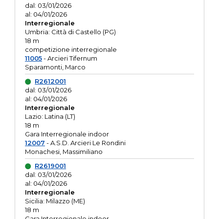
dal: 03/01/2026
al: 04/01/2026
Interregionale
Umbria: Città di Castello (PG)
18 m
competizione interregionale
11005
- Arcieri Tifernum
Sparamonti, Marco
R2612001
dal: 03/01/2026
al: 04/01/2026
Interregionale
Lazio: Latina (LT)
18 m
Gara Interregionale indoor
12007
- A.S.D. Arcieri Le Rondini
Monachesi, Massimiliano
R2619001
dal: 03/01/2026
al: 04/01/2026
Interregionale
Sicilia: Milazzo (ME)
18 m
Gara Interregionale indoor