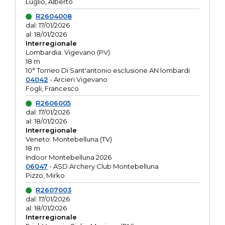
Luglio, Alberto
R2604008
dal: 17/01/2026
al: 18/01/2026
Interregionale
Lombardia: Vigevano (PV)
18 m
10° Torneo Di Sant'antonio esclusione AN lombardi
04042
- Arcieri Vigevano
Fogli, Francesco
R2606005
dal: 17/01/2026
al: 18/01/2026
Interregionale
Veneto: Montebelluna (TV)
18 m
Indoor Montebelluna 2026
06047
- ASD Archery Club Montebelluna
Pizzo, Mirko
R2607003
dal: 17/01/2026
al: 18/01/2026
Interregionale