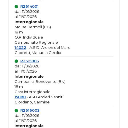
R2614001
dal: 11/01/2026
al: 11/01/2026
Interregionale
Molise: Termoli (CB)
18 m
O.R. Individuale
Campionato Regionale
14022
- A.S.D. Arcieri del Mare
Capretti, Manuela Cecilia
R2615003
dal: 11/01/2026
al: 11/01/2026
Interregionale
Campania: Benevento (BN)
18 m
Gara interregionale
15080
- ASD Arcieri Sanniti
Giordano, Carmine
R2616003
dal: 11/01/2026
al: 11/01/2026
Interregionale