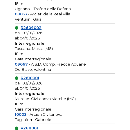
18 m
Ugnano – Trofeo della Befana
09053
- Arcieri della Real Villa
Venturini, Gaia
R2609002
dal: 03/01/2026
al: 04/01/2026
Interregionale
Toscana: Massa (MS)
18 m
Gara Interregionale
09067
- A.S.D. Comp. Frecce Apuane
De Biaso, Valentina
R2610001
dal: 03/01/2026
al: 04/01/2026
Interregionale
Marche: Civitanova Marche (MC)
18 m
Gara Interregionale
10003
- Arcieri Civitanova
Tagliaferri, Gabriele
R2611001