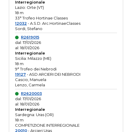
Interregionale
Lazio: Orte (VT)
18 m
33° Trofeo Hortinae Classes
12032
- A.S.D. Arc.HortinaeClasses
Sordi, Stefano
R2619015
dal: 17/01/2026
al: 18/01/2026
Interregionale
Sicilia: Milazzo (ME)
18 m
9° Trofeo dei Nebrodi
19127
- ASD ARCIERI DEI NEBRODI
Cascio, Manuela
Lenzo, Carmela
R2620003
dal: 17/01/2026
al: 18/01/2026
Interregionale
Sardegna: Uras (OR)
18 m
COMPETIZIONE INTERREGIONALE
20010
- Arcieri Uras