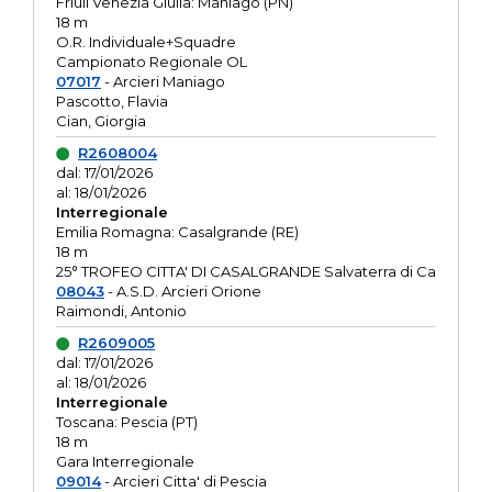
Friuli Venezia Giulia: Maniago (PN)
18 m
O.R. Individuale+Squadre
Campionato Regionale OL
07017
- Arcieri Maniago
Pascotto, Flavia
Cian, Giorgia
R2608004
dal: 17/01/2026
al: 18/01/2026
Interregionale
Emilia Romagna: Casalgrande (RE)
18 m
25° TROFEO CITTA' DI CASALGRANDE Salvaterra di Ca
08043
- A.S.D. Arcieri Orione
Raimondi, Antonio
R2609005
dal: 17/01/2026
al: 18/01/2026
Interregionale
Toscana: Pescia (PT)
18 m
Gara Interregionale
09014
- Arcieri Citta' di Pescia