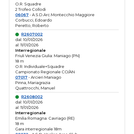
O.R. Squadre
2 Trofeo Collodi
06067
- A.S.D.Arc.Montecchio Maggiore
Corbucci, Edoardo
Peretto, Roberto
R2607002
dal: 10/01/2026
al: 11/01/2026
Interregionale
Friuli Venezia Giulia: Maniago (PN)
18 m
O.R. Individuale+Squadre
Campionato Regionale CO/AN
07017
- Arcieri Maniago
Pinna, Mariagrazia
Quattrocchi, Manuel
R2608002
dal: 10/01/2026
al: 11/01/2026
Interregionale
Emilia Romagna: Cavriago (RE)
18 m
Gara interregionale 18m