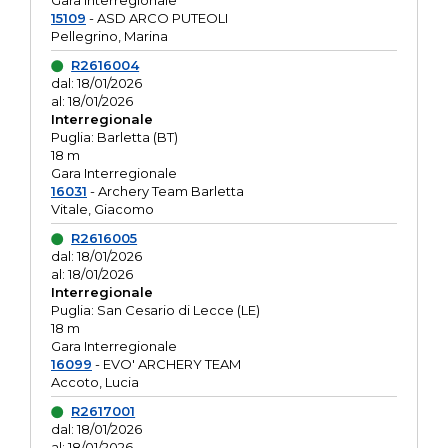
Gara interregionale
15109
- ASD ARCO PUTEOLI
Pellegrino, Marina
R2616004
dal: 18/01/2026
al: 18/01/2026
Interregionale
Puglia: Barletta (BT)
18 m
Gara Interregionale
16031
- Archery Team Barletta
Vitale, Giacomo
R2616005
dal: 18/01/2026
al: 18/01/2026
Interregionale
Puglia: San Cesario di Lecce (LE)
18 m
Gara Interregionale
16099
- EVO' ARCHERY TEAM
Accoto, Lucia
R2617001
dal: 18/01/2026
al: 18/01/2026