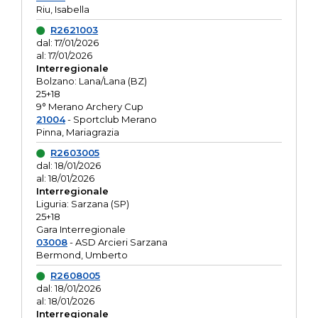
Riu, Isabella
R2621003
dal: 17/01/2026
al: 17/01/2026
Interregionale
Bolzano: Lana/Lana (BZ)
25+18
9° Merano Archery Cup
21004
- Sportclub Merano
Pinna, Mariagrazia
R2603005
dal: 18/01/2026
al: 18/01/2026
Interregionale
Liguria: Sarzana (SP)
25+18
Gara Interregionale
03008
- ASD Arcieri Sarzana
Bermond, Umberto
R2608005
dal: 18/01/2026
al: 18/01/2026
Interregionale