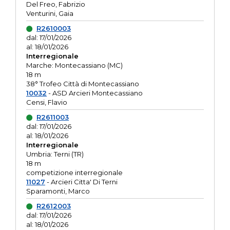
Del Freo, Fabrizio
Venturini, Gaia
R2610003
dal: 17/01/2026
al: 18/01/2026
Interregionale
Marche: Montecassiano (MC)
18 m
38° Trofeo Città di Montecassiano
10032
- ASD Arcieri Montecassiano
Censi, Flavio
R2611003
dal: 17/01/2026
al: 18/01/2026
Interregionale
Umbria: Terni (TR)
18 m
competizione interregionale
11027
- Arcieri Citta' Di Terni
Sparamonti, Marco
R2612003
dal: 17/01/2026
al: 18/01/2026