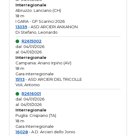
Interregionale
Abruzzo: Lanciano (CH)
18 m
I GARA - GP Scarinci 2026
13039
- ASD ARCIERI ANXANON
Di Stefano, Leonardo
R2615002
dal: 04/01/2026
al: 04/01/2026
Interregionale
Campania: Ariano Irpino (AV)
18 m
Gara interregionale
15113
- ASD ARCIERI DEL TRICOLLE
Voli, Antonio
R2616001
dal: 04/01/2026
al: 04/01/2026
Interregionale
Puglia: Crispiano (TA)
18 m
Gara Interregionale
16028
- A.D. Arcieri dello Jonio