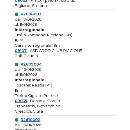
08032
- A.S.D. Ypsilon Arco Club
Bigliardi, Stefano
R2608003
dal: 10/01/2026
al: 11/01/2026
Interregionale
Emilia Romagna: Riccione (RN)
18 m
Gara interregionale 18m
08107
- ASD ARCO CLUB RICCIONE
Poli, Claudio
R2609004
dal: 10/01/2026
al: 11/01/2026
Interregionale
Toscana: Pescia (PT)
18 m
Trofeo Gigliato Pratese
09035
- Borgo al Cornio
Franceschi, Giovacchino
Crescioli, Giulia
R2610002
dal: 10/01/2026