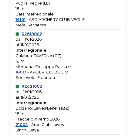
Puglia: Veglie (LE)
18 m
Gara Interregionale
16101
- ASD ARCHERY CLUB VEGLIE
Mele, Salvatore
R2618002
dal: 11/01/2026
al: 11/01/2026
Interregionale
Calabria: TAVERNA (CZ)
18 m
Memorial Giuseppe Pascuzzi
18013
- ARCIERI CLUB LIDO
Socievole, Eleonora
R2621002
dal: 11/01/2026
al: 11/01/2026
Interregionale
Bolzano: Laives/Leifers (BZ)
18 m
Frecce d’inverno 2026
21002
- Arco Club Laives
Singh, Daya