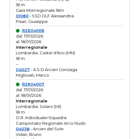
18 m
Gara Interregionale 18m
01080
- SSD DLF Alessandria
Pisan, Giuseppe
R2604006
dal: 17/01/2026
al: 18/01/2026
Interregionale
Lombardia: Castel d'Ario (MN)
18 m
--
04027
- A.S.D.Arcieri Gonzaga
Migliorati, Marco
R2604007
dal: 17/01/2026
al: 18/01/2026
Interregionale
Lombardia: Solaro (MI)
18 m
O.R. Individuale+Squadre
Campionato Regionale Arco Nudo
04038
- Arcieri del Sole
Vidari, Bruno