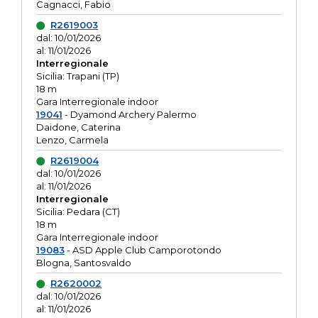
Cagnacci, Fabio
R2619003
dal: 10/01/2026
al: 11/01/2026
Interregionale
Sicilia: Trapani (TP)
18 m
Gara Interregionale indoor
19041
- Dyamond Archery Palermo
Daidone, Caterina
Lenzo, Carmela
R2619004
dal: 10/01/2026
al: 11/01/2026
Interregionale
Sicilia: Pedara (CT)
18 m
Gara Interregionale indoor
19083
- ASD Apple Club Camporotondo
Blogna, Santosvaldo
R2620002
dal: 10/01/2026
al: 11/01/2026