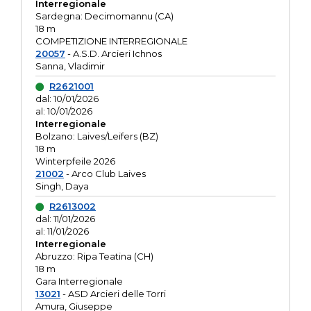
Interregionale
Sardegna: Decimomannu (CA)
18 m
COMPETIZIONE INTERREGIONALE
20057
- A.S.D. Arcieri Ichnos
Sanna, Vladimir
R2621001
dal: 10/01/2026
al: 10/01/2026
Interregionale
Bolzano: Laives/Leifers (BZ)
18 m
Winterpfeile 2026
21002
- Arco Club Laives
Singh, Daya
R2613002
dal: 11/01/2026
al: 11/01/2026
Interregionale
Abruzzo: Ripa Teatina (CH)
18 m
Gara Interregionale
13021
- ASD Arcieri delle Torri
Amura, Giuseppe