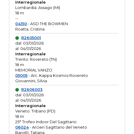
Interregionale
Lombardia: Assago (MI)
18 m
--
04150
- ASD THE BOWMEN
Roatta, Cristina
R2605001
dal: 03/01/2026
al: 04/01/2026
Interregionale
Trento: Rovereto (TN)
18 m
MEMORIAL VANZO
05005
- Arc. Kappa Kosmos Rovereto
Giovannini, Silvia
R2606003
dal: 03/01/2026
al: 04/01/2026
Interregionale
Veneto: Tribano (PD)
18 m
25° Trofeo Indoor Del Sagittario
06024
- Arcieri Sagittario del Veneto
Barotti, Tatiana