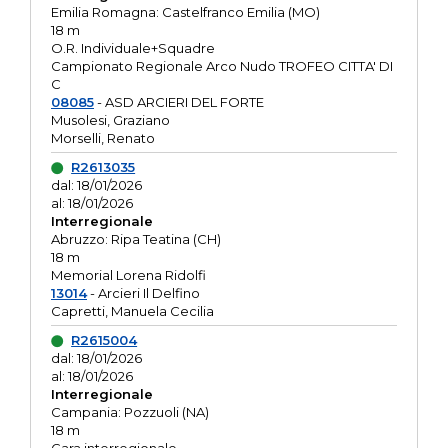
Emilia Romagna: Castelfranco Emilia (MO)
18 m
O.R. Individuale+Squadre
Campionato Regionale Arco Nudo TROFEO CITTA' DI
C
08085
- ASD ARCIERI DEL FORTE
Musolesi, Graziano
Morselli, Renato
R2613035
dal: 18/01/2026
al: 18/01/2026
Interregionale
Abruzzo: Ripa Teatina (CH)
18 m
Memorial Lorena Ridolfi
13014
- Arcieri Il Delfino
Capretti, Manuela Cecilia
R2615004
dal: 18/01/2026
al: 18/01/2026
Interregionale
Campania: Pozzuoli (NA)
18 m