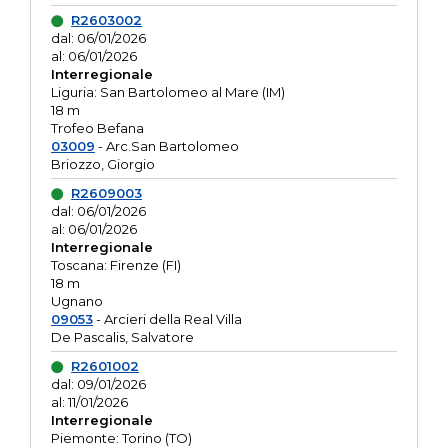
R2603002
dal: 06/01/2026
al: 06/01/2026
Interregionale
Liguria: San Bartolomeo al Mare (IM)
18 m
Trofeo Befana
03009
- Arc.San Bartolomeo
Briozzo, Giorgio
R2609003
dal: 06/01/2026
al: 06/01/2026
Interregionale
Toscana: Firenze (FI)
18 m
Ugnano
09053
- Arcieri della Real Villa
De Pascalis, Salvatore
R2601002
dal: 09/01/2026
al: 11/01/2026
Interregionale
Piemonte: Torino (TO)