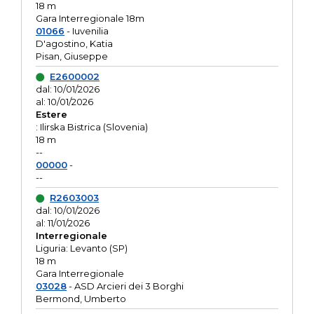
18 m
Gara Interregionale 18m
01066
- Iuvenilia
D'agostino, Katia
Pisan, Giuseppe
E2600002
dal: 10/01/2026
al: 10/01/2026
Estere
: Ilirska Bistrica (Slovenia)
18 m
--
00000
-
--
R2603003
dal: 10/01/2026
al: 11/01/2026
Interregionale
Liguria: Levanto (SP)
18 m
Gara Interregionale
03028
- ASD Arcieri dei 3 Borghi
Bermond, Umberto