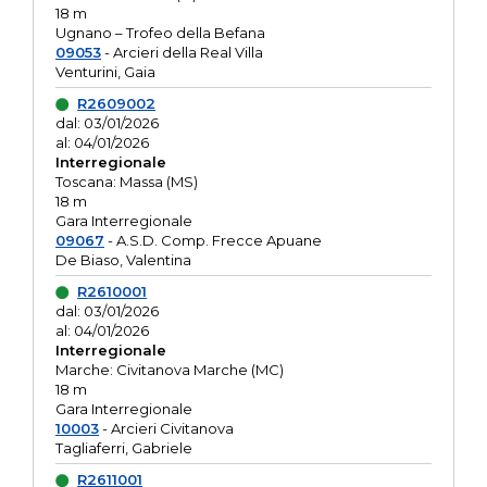
18 m
Ugnano – Trofeo della Befana
09053
- Arcieri della Real Villa
Venturini, Gaia
R2609002
dal: 03/01/2026
al: 04/01/2026
Interregionale
Toscana: Massa (MS)
18 m
Gara Interregionale
09067
- A.S.D. Comp. Frecce Apuane
De Biaso, Valentina
R2610001
dal: 03/01/2026
al: 04/01/2026
Interregionale
Marche: Civitanova Marche (MC)
18 m
Gara Interregionale
10003
- Arcieri Civitanova
Tagliaferri, Gabriele
R2611001