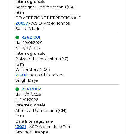
Interregionale
Sardegna: Decimomannu (CA)
18 m
COMPETIZIONE INTERREGIONALE
20057
- A.S.D. Arcieri Ichnos
Sanna, Vladimir
R2621001
dal: 10/01/2026
al: 10/01/2026
Interregionale
Bolzano: Laives/Leifers (BZ)
18 m
Winterpfeile 2026
21002
- Arco Club Laives
Singh, Daya
R2613002
dal: 11/01/2026
al: 11/01/2026
Interregionale
Abruzzo: Ripa Teatina (CH)
18 m
Gara Interregionale
13021
- ASD Arcieri delle Torri
Amura, Giuseppe