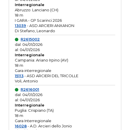
Interregionale
Abruzzo: Lanciano (CH)
18 m
I GARA - GP Scarinci 2026
13039
- ASD ARCIERI ANXANON
Di Stefano, Leonardo
R2615002
dal: 04/01/2026
al: 04/01/2026
Interregionale
Campania: Ariano Irpino (AV)
18 m
Gara interregionale
15113
- ASD ARCIERI DEL TRICOLLE
Voli, Antonio
R2616001
dal: 04/01/2026
al: 04/01/2026
Interregionale
Puglia: Crispiano (TA)
18 m
Gara Interregionale
16028
- A.D. Arcieri dello Jonio