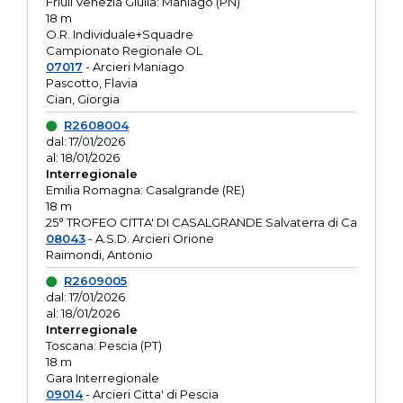
Friuli Venezia Giulia: Maniago (PN)
18 m
O.R. Individuale+Squadre
Campionato Regionale OL
07017
- Arcieri Maniago
Pascotto, Flavia
Cian, Giorgia
R2608004
dal: 17/01/2026
al: 18/01/2026
Interregionale
Emilia Romagna: Casalgrande (RE)
18 m
25° TROFEO CITTA' DI CASALGRANDE Salvaterra di Ca
08043
- A.S.D. Arcieri Orione
Raimondi, Antonio
R2609005
dal: 17/01/2026
al: 18/01/2026
Interregionale
Toscana: Pescia (PT)
18 m
Gara Interregionale
09014
- Arcieri Citta' di Pescia