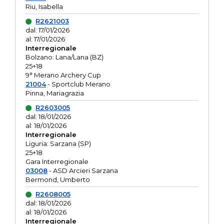
Riu, Isabella
R2621003
dal: 17/01/2026
al: 17/01/2026
Interregionale
Bolzano: Lana/Lana (BZ)
25+18
9° Merano Archery Cup
21004
- Sportclub Merano
Pinna, Mariagrazia
R2603005
dal: 18/01/2026
al: 18/01/2026
Interregionale
Liguria: Sarzana (SP)
25+18
Gara Interregionale
03008
- ASD Arcieri Sarzana
Bermond, Umberto
R2608005
dal: 18/01/2026
al: 18/01/2026
Interregionale