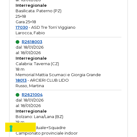
Interregionale
Basilicata: Paterno (PZ)
25+18
Gara 25+18
17030
- ASD Tre Torri Viggiano
Larocca, Fabio
R2618003
dal: 18/01/2026
al: 18/01/2026
Interregionale
Calabria: Taverna (CZ)
18 m
Memorial Mattia Scumaci e Giorgia Grande
18013
- ARCIERI CLUB LIDO
Russo, Martina
R2621004
dal: 18/01/2026
al: 18/01/2026
Interregionale
Bolzano: Lana/Lana (BZ)
18 m
O.R. Individuale+Squadre
Campionato provinciale indoor