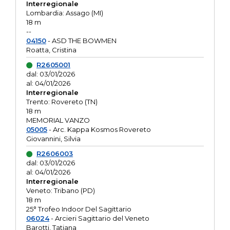
Interregionale
Lombardia: Assago (MI)
18 m
--
04150
- ASD THE BOWMEN
Roatta, Cristina
R2605001
dal: 03/01/2026
al: 04/01/2026
Interregionale
Trento: Rovereto (TN)
18 m
MEMORIAL VANZO
05005
- Arc. Kappa Kosmos Rovereto
Giovannini, Silvia
R2606003
dal: 03/01/2026
al: 04/01/2026
Interregionale
Veneto: Tribano (PD)
18 m
25° Trofeo Indoor Del Sagittario
06024
- Arcieri Sagittario del Veneto
Barotti, Tatiana