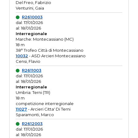
Del Freo, Fabrizio
Venturini, Gaia
R2610003
dal: 17/01/2026
al: 18/01/2026
Interregionale
Marche: Montecassiano (MC)
18 m
38° Trofeo Città di Montecassiano
10032
- ASD Arcieri Montecassiano
Censi, Flavio
R2611003
dal: 17/01/2026
al: 18/01/2026
Interregionale
Umbria: Terni (TR)
18 m
competizione interregionale
11027
- Arcieri Citta' Di Terni
Sparamonti, Marco
R2612003
dal: 17/01/2026
al: 18/01/2026