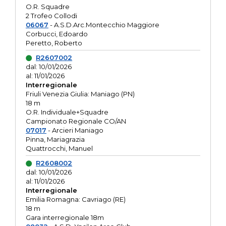
O.R. Squadre
2 Trofeo Collodi
06067
- A.S.D.Arc.Montecchio Maggiore
Corbucci, Edoardo
Peretto, Roberto
R2607002
dal: 10/01/2026
al: 11/01/2026
Interregionale
Friuli Venezia Giulia: Maniago (PN)
18 m
O.R. Individuale+Squadre
Campionato Regionale CO/AN
07017
- Arcieri Maniago
Pinna, Mariagrazia
Quattrocchi, Manuel
R2608002
dal: 10/01/2026
al: 11/01/2026
Interregionale
Emilia Romagna: Cavriago (RE)
18 m
Gara interregionale 18m