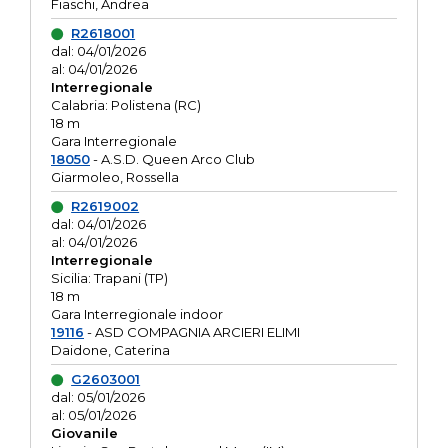
Fiaschi, Andrea
R2618001
dal: 04/01/2026
al: 04/01/2026
Interregionale
Calabria: Polistena (RC)
18 m
Gara Interregionale
18050
- A.S.D. Queen Arco Club
Giarmoleo, Rossella
R2619002
dal: 04/01/2026
al: 04/01/2026
Interregionale
Sicilia: Trapani (TP)
18 m
Gara Interregionale indoor
19116
- ASD COMPAGNIA ARCIERI ELIMI
Daidone, Caterina
G2603001
dal: 05/01/2026
al: 05/01/2026
Giovanile