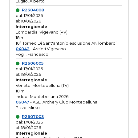
Luglio, Alberto
R2604008
dal: 17/01/2026
al: 18/01/2026
Interregionale
Lombardia: Vigevano (PV)
18 m
10° Torneo Di Sant'antonio esclusione AN lombardi
04042
- Arcieri Vigevano
Fogli, Francesco
R2606005
dal: 17/01/2026
al: 18/01/2026
Interregionale
Veneto: Montebelluna (TV)
18 m
Indoor Montebelluna 2026
06047
- ASD Archery Club Montebelluna
Pizzo, Mirko
R2607003
dal: 17/01/2026
al: 18/01/2026
Interregionale