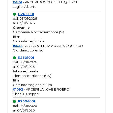
04161
- ARCIERI BOSCO DELLE QUERCE
Luglio, Alberto
G2615001
dal: 03/01/2026
al: 03/01/2026
Giovanile
Campania: Roccapiemonte (SA)
18 m
Gara interregionale
15034
- ASD ARCIERI ROCCA SAN QUIRICO
Giordano, Lorenzo
R2601001
dal: 03/01/2026
al: 04/01/2026
Interregionale
Piemonte: Priocca (CN)
18 m
Gara Interregionale 18m
01092
- ARCIERI LANGHE E ROERO
Pisan, Giuseppe
R2604001
dal: 03/01/2026
al: 04/01/2026