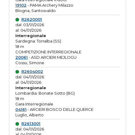
19102
- PAMA Archery Milazzo
Blogna, Santosvaldo
R2620001
dal: 03/01/2026
al: 04/01/2026
Interregionale
Sardegna: Torralba (SS)
18 m
COMPETIZIONE INTERREGIONALE
20061
- ASD ARCIERI MEJLOGU
Cossu, Simone
R2604002
dal: 04/01/2026
al: 04/01/2026
Interregionale
Lombardia: Bonate Sotto (BG)
18 m
Gara Interregionale
04161
- ARCIERI BOSCO DELLE QUERCE
Luglio, Alberto
R2613001
dal: 04/01/2026
al: 04/01/2026