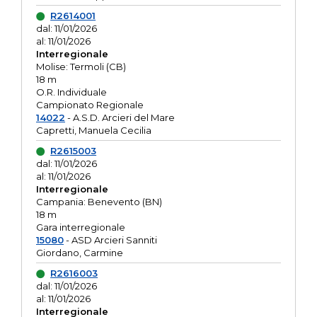
R2614001
dal: 11/01/2026
al: 11/01/2026
Interregionale
Molise: Termoli (CB)
18 m
O.R. Individuale
Campionato Regionale
14022
- A.S.D. Arcieri del Mare
Capretti, Manuela Cecilia
R2615003
dal: 11/01/2026
al: 11/01/2026
Interregionale
Campania: Benevento (BN)
18 m
Gara interregionale
15080
- ASD Arcieri Sanniti
Giordano, Carmine
R2616003
dal: 11/01/2026
al: 11/01/2026
Interregionale