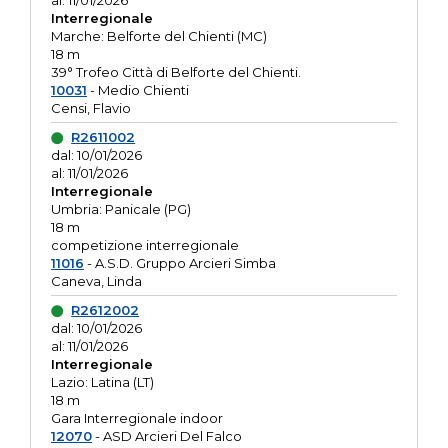
al: 11/01/2026
Interregionale
Marche: Belforte del Chienti (MC)
18 m
39° Trofeo Città di Belforte del Chienti.
10031
- Medio Chienti
Censi, Flavio
R2611002
dal: 10/01/2026
al: 11/01/2026
Interregionale
Umbria: Panicale (PG)
18 m
competizione interregionale
11016
- A.S.D. Gruppo Arcieri Simba
Caneva, Linda
R2612002
dal: 10/01/2026
al: 11/01/2026
Interregionale
Lazio: Latina (LT)
18 m
Gara Interregionale indoor
12070
- ASD Arcieri Del Falco