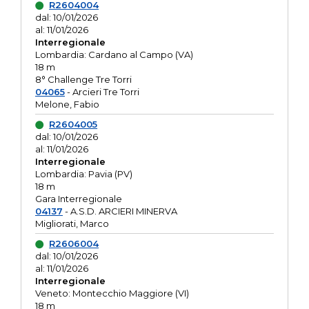
R2604004
dal: 10/01/2026
al: 11/01/2026
Interregionale
Lombardia: Cardano al Campo (VA)
18 m
8° Challenge Tre Torri
04065
- Arcieri Tre Torri
Melone, Fabio
R2604005
dal: 10/01/2026
al: 11/01/2026
Interregionale
Lombardia: Pavia (PV)
18 m
Gara Interregionale
04137
- A.S.D. ARCIERI MINERVA
Migliorati, Marco
R2606004
dal: 10/01/2026
al: 11/01/2026
Interregionale
Veneto: Montecchio Maggiore (VI)
18 m