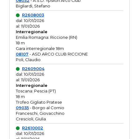
08032
- A.S.D. Ypsilon Arco Club
Bigliardi, Stefano
R2608003
dal: 10/01/2026
al: 11/01/2026
Interregionale
Emilia Romagna: Riccione (RN)
18 m
Gara interregionale 18m
08107
- ASD ARCO CLUB RICCIONE
Poli, Claudio
R2609004
dal: 10/01/2026
al: 11/01/2026
Interregionale
Toscana: Pescia (PT)
18 m
Trofeo Gigliato Pratese
09035
- Borgo al Cornio
Franceschi, Giovacchino
Crescioli, Giulia
R2610002
dal: 10/01/2026