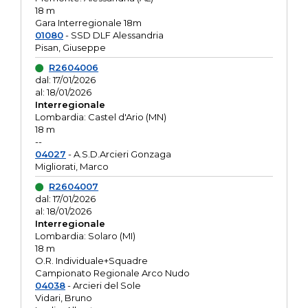
18 m
Gara Interregionale 18m
01080
- SSD DLF Alessandria
Pisan, Giuseppe
R2604006
dal: 17/01/2026
al: 18/01/2026
Interregionale
Lombardia: Castel d'Ario (MN)
18 m
--
04027
- A.S.D.Arcieri Gonzaga
Migliorati, Marco
R2604007
dal: 17/01/2026
al: 18/01/2026
Interregionale
Lombardia: Solaro (MI)
18 m
O.R. Individuale+Squadre
Campionato Regionale Arco Nudo
04038
- Arcieri del Sole
Vidari, Bruno