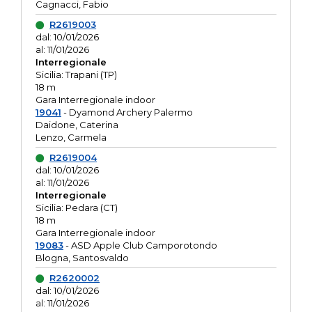
Cagnacci, Fabio
R2619003
dal: 10/01/2026
al: 11/01/2026
Interregionale
Sicilia: Trapani (TP)
18 m
Gara Interregionale indoor
19041
- Dyamond Archery Palermo
Daidone, Caterina
Lenzo, Carmela
R2619004
dal: 10/01/2026
al: 11/01/2026
Interregionale
Sicilia: Pedara (CT)
18 m
Gara Interregionale indoor
19083
- ASD Apple Club Camporotondo
Blogna, Santosvaldo
R2620002
dal: 10/01/2026
al: 11/01/2026