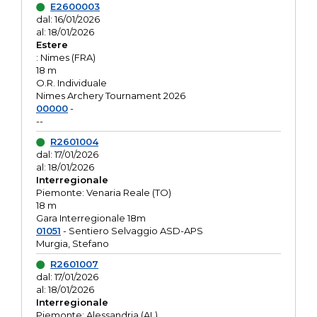
E2600003
dal: 16/01/2026
al: 18/01/2026
Estere
: Nimes (FRA)
18 m
O.R. Individuale
Nimes Archery Tournament 2026
00000
-
--
R2601004
dal: 17/01/2026
al: 18/01/2026
Interregionale
Piemonte: Venaria Reale (TO)
18 m
Gara Interregionale 18m
01051
- Sentiero Selvaggio ASD-APS
Murgia, Stefano
R2601007
dal: 17/01/2026
al: 18/01/2026
Interregionale
Piemonte: Alessandria (AL)