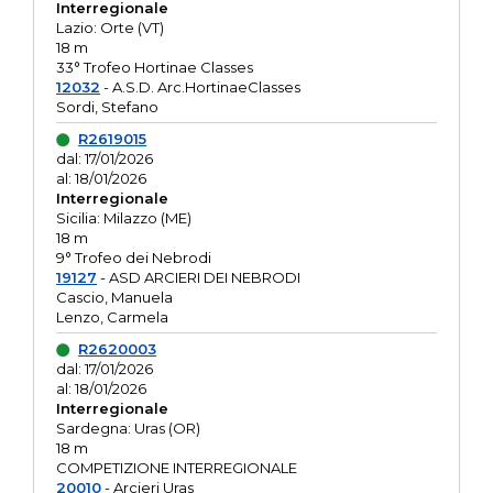
Interregionale
Lazio: Orte (VT)
18 m
33° Trofeo Hortinae Classes
12032
- A.S.D. Arc.HortinaeClasses
Sordi, Stefano
R2619015
dal: 17/01/2026
al: 18/01/2026
Interregionale
Sicilia: Milazzo (ME)
18 m
9° Trofeo dei Nebrodi
19127
- ASD ARCIERI DEI NEBRODI
Cascio, Manuela
Lenzo, Carmela
R2620003
dal: 17/01/2026
al: 18/01/2026
Interregionale
Sardegna: Uras (OR)
18 m
COMPETIZIONE INTERREGIONALE
20010
- Arcieri Uras