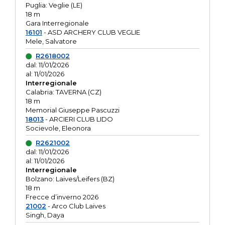
Puglia: Veglie (LE)
18 m
Gara Interregionale
16101
- ASD ARCHERY CLUB VEGLIE
Mele, Salvatore
R2618002
dal: 11/01/2026
al: 11/01/2026
Interregionale
Calabria: TAVERNA (CZ)
18 m
Memorial Giuseppe Pascuzzi
18013
- ARCIERI CLUB LIDO
Socievole, Eleonora
R2621002
dal: 11/01/2026
al: 11/01/2026
Interregionale
Bolzano: Laives/Leifers (BZ)
18 m
Frecce d’inverno 2026
21002
- Arco Club Laives
Singh, Daya