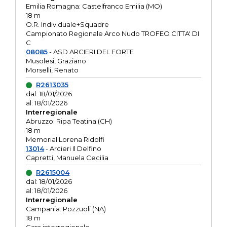
Emilia Romagna: Castelfranco Emilia (MO)
18 m
O.R. Individuale+Squadre
Campionato Regionale Arco Nudo TROFEO CITTA' DI
C
08085
- ASD ARCIERI DEL FORTE
Musolesi, Graziano
Morselli, Renato
R2613035
dal: 18/01/2026
al: 18/01/2026
Interregionale
Abruzzo: Ripa Teatina (CH)
18 m
Memorial Lorena Ridolfi
13014
- Arcieri Il Delfino
Capretti, Manuela Cecilia
R2615004
dal: 18/01/2026
al: 18/01/2026
Interregionale
Campania: Pozzuoli (NA)
18 m