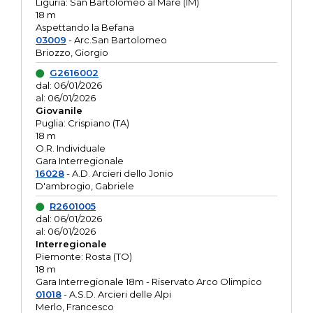
Liguria: San Bartolomeo al Mare (IM)
18 m
Aspettando la Befana
03009
- Arc.San Bartolomeo
Briozzo, Giorgio
G2616002
dal: 06/01/2026
al: 06/01/2026
Giovanile
Puglia: Crispiano (TA)
18 m
O.R. Individuale
Gara Interregionale
16028
- A.D. Arcieri dello Jonio
D'ambrogio, Gabriele
R2601005
dal: 06/01/2026
al: 06/01/2026
Interregionale
Piemonte: Rosta (TO)
18 m
Gara Interregionale 18m - Riservato Arco Olimpico
01018
- A.S.D. Arcieri delle Alpi
Merlo, Francesco