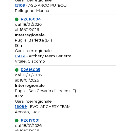
Gara interregionale
15109
- ASD ARCO PUTEOLI
Pellegrino, Marina
R2616004
dal: 18/01/2026
al: 18/01/2026
Interregionale
Puglia: Barletta (BT)
18 m
Gara Interregionale
16031
- Archery Team Barletta
Vitale, Giacomo
R2616005
dal: 18/01/2026
al: 18/01/2026
Interregionale
Puglia: San Cesario di Lecce (LE)
18 m
Gara Interregionale
16099
- EVO' ARCHERY TEAM
Accoto, Lucia
R2617001
dal: 18/01/2026
al: 18/01/2026