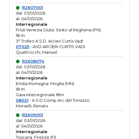
R2607001
dal: 03/01/2026
al: 04/01/2026
Interregionale
Friuli Venezia Giulia: Sesto al Reghena (PN)
18 m
3° Trofeo A.S.D. Arcieri Curtis Vadi
07025
- ASD ARCIERI CURTIS VADI
Quattrocchi, Manuel
R2608074
dal: 03/01/2026
al: 04/01/2026
Interregionale
Emilia Romagna: Moglia (MN)
18 m
Gara interregionale 18m
08021
- A.S.D.Comp.Arc.del Torrazzo
Morselli, Renato
R2609001
dal: 03/01/2026
al: 04/01/2026
Interregionale
Toscana: Firenze (FI)