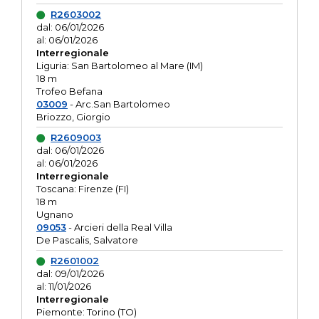
R2603002
dal: 06/01/2026
al: 06/01/2026
Interregionale
Liguria: San Bartolomeo al Mare (IM)
18 m
Trofeo Befana
03009
- Arc.San Bartolomeo
Briozzo, Giorgio
R2609003
dal: 06/01/2026
al: 06/01/2026
Interregionale
Toscana: Firenze (FI)
18 m
Ugnano
09053
- Arcieri della Real Villa
De Pascalis, Salvatore
R2601002
dal: 09/01/2026
al: 11/01/2026
Interregionale
Piemonte: Torino (TO)