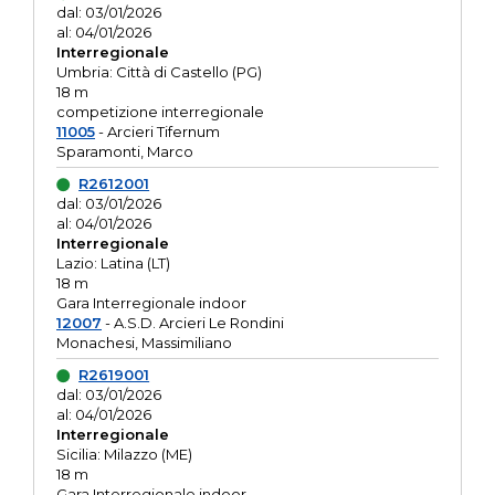
dal: 03/01/2026
al: 04/01/2026
Interregionale
Umbria: Città di Castello (PG)
18 m
competizione interregionale
11005
- Arcieri Tifernum
Sparamonti, Marco
R2612001
dal: 03/01/2026
al: 04/01/2026
Interregionale
Lazio: Latina (LT)
18 m
Gara Interregionale indoor
12007
- A.S.D. Arcieri Le Rondini
Monachesi, Massimiliano
R2619001
dal: 03/01/2026
al: 04/01/2026
Interregionale
Sicilia: Milazzo (ME)
18 m
Gara Interregionale indoor