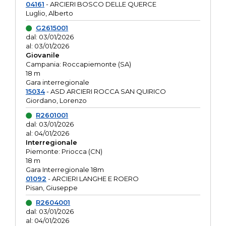
04161
- ARCIERI BOSCO DELLE QUERCE
Luglio, Alberto
G2615001
dal: 03/01/2026
al: 03/01/2026
Giovanile
Campania: Roccapiemonte (SA)
18 m
Gara interregionale
15034
- ASD ARCIERI ROCCA SAN QUIRICO
Giordano, Lorenzo
R2601001
dal: 03/01/2026
al: 04/01/2026
Interregionale
Piemonte: Priocca (CN)
18 m
Gara Interregionale 18m
01092
- ARCIERI LANGHE E ROERO
Pisan, Giuseppe
R2604001
dal: 03/01/2026
al: 04/01/2026