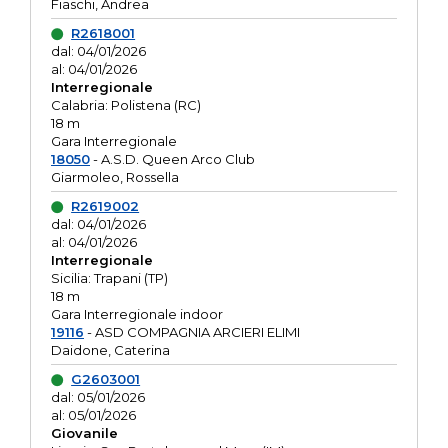
Fiaschi, Andrea
R2618001
dal: 04/01/2026
al: 04/01/2026
Interregionale
Calabria: Polistena (RC)
18 m
Gara Interregionale
18050
- A.S.D. Queen Arco Club
Giarmoleo, Rossella
R2619002
dal: 04/01/2026
al: 04/01/2026
Interregionale
Sicilia: Trapani (TP)
18 m
Gara Interregionale indoor
19116
- ASD COMPAGNIA ARCIERI ELIMI
Daidone, Caterina
G2603001
dal: 05/01/2026
al: 05/01/2026
Giovanile