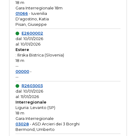
18 m
Gara Interregionale 18m
01066
- Iuvenilia
D'agostino, Katia
Pisan, Giuseppe
E2600002
dal: 10/01/2026
al: 10/01/2026
Estere
: Ilirska Bistrica (Slovenia)
18 m
--
00000
-
--
R2603003
dal: 10/01/2026
al: 11/01/2026
Interregionale
Liguria: Levanto (SP)
18 m
Gara Interregionale
03028
- ASD Arcieri dei 3 Borghi
Bermond, Umberto