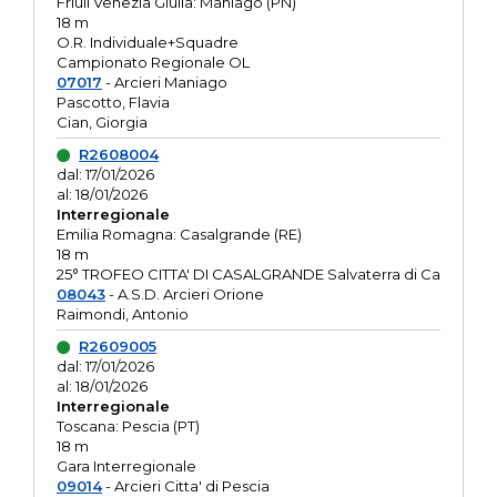
Friuli Venezia Giulia: Maniago (PN)
18 m
O.R. Individuale+Squadre
Campionato Regionale OL
07017
- Arcieri Maniago
Pascotto, Flavia
Cian, Giorgia
R2608004
dal: 17/01/2026
al: 18/01/2026
Interregionale
Emilia Romagna: Casalgrande (RE)
18 m
25° TROFEO CITTA' DI CASALGRANDE Salvaterra di Ca
08043
- A.S.D. Arcieri Orione
Raimondi, Antonio
R2609005
dal: 17/01/2026
al: 18/01/2026
Interregionale
Toscana: Pescia (PT)
18 m
Gara Interregionale
09014
- Arcieri Citta' di Pescia