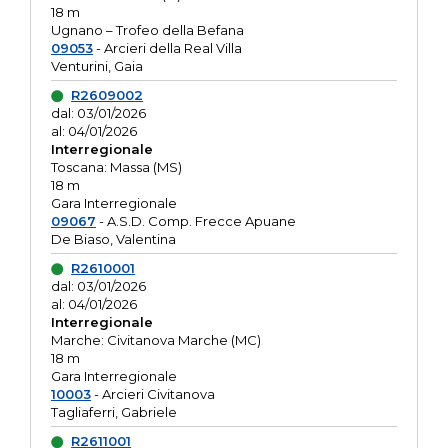
18 m
Ugnano – Trofeo della Befana
09053
- Arcieri della Real Villa
Venturini, Gaia
R2609002
dal: 03/01/2026
al: 04/01/2026
Interregionale
Toscana: Massa (MS)
18 m
Gara Interregionale
09067
- A.S.D. Comp. Frecce Apuane
De Biaso, Valentina
R2610001
dal: 03/01/2026
al: 04/01/2026
Interregionale
Marche: Civitanova Marche (MC)
18 m
Gara Interregionale
10003
- Arcieri Civitanova
Tagliaferri, Gabriele
R2611001