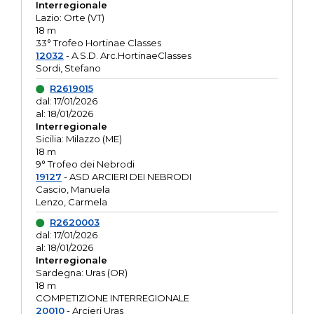
Interregionale
Lazio: Orte (VT)
18 m
33° Trofeo Hortinae Classes
12032
- A.S.D. Arc.HortinaeClasses
Sordi, Stefano
R2619015
dal: 17/01/2026
al: 18/01/2026
Interregionale
Sicilia: Milazzo (ME)
18 m
9° Trofeo dei Nebrodi
19127
- ASD ARCIERI DEI NEBRODI
Cascio, Manuela
Lenzo, Carmela
R2620003
dal: 17/01/2026
al: 18/01/2026
Interregionale
Sardegna: Uras (OR)
18 m
COMPETIZIONE INTERREGIONALE
20010
- Arcieri Uras