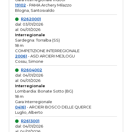
19102
- PAMA Archery Milazzo
Blogna, Santosvaldo
R2620001
dal: 03/01/2026
al: 04/01/2026
Interregionale
Sardegna: Torralba (SS)
18 m
COMPETIZIONE INTERREGIONALE
20061
- ASD ARCIERI MEJLOGU
Cossu, Simone
R2604002
dal: 04/01/2026
al: 04/01/2026
Interregionale
Lombardia: Bonate Sotto (BG)
18 m
Gara Interregionale
04161
- ARCIERI BOSCO DELLE QUERCE
Luglio, Alberto
R2613001
dal: 04/01/2026
al: 04/01/2026