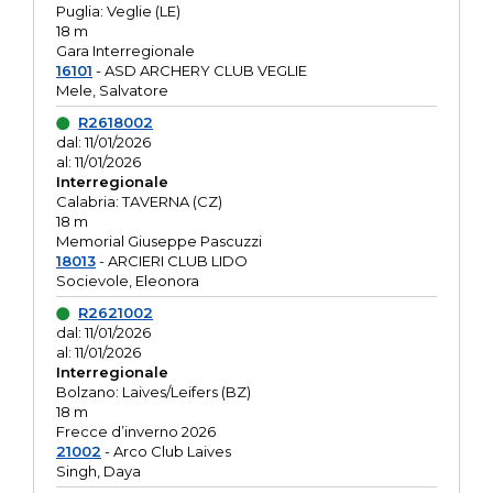
Puglia: Veglie (LE)
18 m
Gara Interregionale
16101
- ASD ARCHERY CLUB VEGLIE
Mele, Salvatore
R2618002
dal: 11/01/2026
al: 11/01/2026
Interregionale
Calabria: TAVERNA (CZ)
18 m
Memorial Giuseppe Pascuzzi
18013
- ARCIERI CLUB LIDO
Socievole, Eleonora
R2621002
dal: 11/01/2026
al: 11/01/2026
Interregionale
Bolzano: Laives/Leifers (BZ)
18 m
Frecce d’inverno 2026
21002
- Arco Club Laives
Singh, Daya