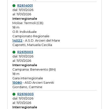
R2614001
dal: 11/01/2026
al: 11/01/2026
Interregionale
Molise: Termoli (CB)
18 m
O.R. Individuale
Campionato Regionale
14022
- A.S.D. Arcieri del Mare
Capretti, Manuela Cecilia
R2615003
dal: 11/01/2026
al: 11/01/2026
Interregionale
Campania: Benevento (BN)
18 m
Gara interregionale
15080
- ASD Arcieri Sanniti
Giordano, Carmine
R2616003
dal: 11/01/2026
al: 11/01/2026
Interregionale