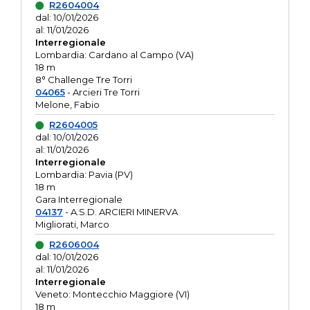
R2604004
dal: 10/01/2026
al: 11/01/2026
Interregionale
Lombardia: Cardano al Campo (VA)
18 m
8° Challenge Tre Torri
04065
- Arcieri Tre Torri
Melone, Fabio
R2604005
dal: 10/01/2026
al: 11/01/2026
Interregionale
Lombardia: Pavia (PV)
18 m
Gara Interregionale
04137
- A.S.D. ARCIERI MINERVA
Migliorati, Marco
R2606004
dal: 10/01/2026
al: 11/01/2026
Interregionale
Veneto: Montecchio Maggiore (VI)
18 m