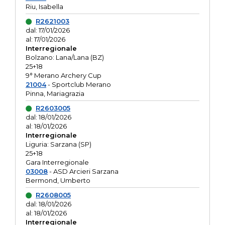
Riu, Isabella
R2621003
dal: 17/01/2026
al: 17/01/2026
Interregionale
Bolzano: Lana/Lana (BZ)
25+18
9° Merano Archery Cup
21004
- Sportclub Merano
Pinna, Mariagrazia
R2603005
dal: 18/01/2026
al: 18/01/2026
Interregionale
Liguria: Sarzana (SP)
25+18
Gara Interregionale
03008
- ASD Arcieri Sarzana
Bermond, Umberto
R2608005
dal: 18/01/2026
al: 18/01/2026
Interregionale