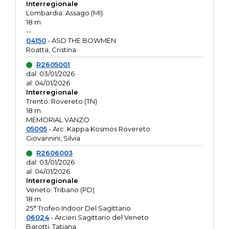
Interregionale
Lombardia: Assago (MI)
18 m
--
04150
- ASD THE BOWMEN
Roatta, Cristina
R2605001
dal: 03/01/2026
al: 04/01/2026
Interregionale
Trento: Rovereto (TN)
18 m
MEMORIAL VANZO
05005
- Arc. Kappa Kosmos Rovereto
Giovannini, Silvia
R2606003
dal: 03/01/2026
al: 04/01/2026
Interregionale
Veneto: Tribano (PD)
18 m
25° Trofeo Indoor Del Sagittario
06024
- Arcieri Sagittario del Veneto
Barotti, Tatiana