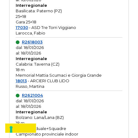
Interregionale
Basilicata: Paterno (PZ)
25+18
Gara 25+18
17030
- ASD Tre Torri Viggiano
Larocca, Fabio
R2618003
dal: 18/01/2026
al: 18/01/2026
Interregionale
Calabria: Taverna (CZ)
18 m
Memorial Mattia Scumaci e Giorgia Grande
18013
- ARCIERI CLUB LIDO
Russo, Martina
R2621004
dal: 18/01/2026
al: 18/01/2026
Interregionale
Bolzano: Lana/Lana (BZ)
18 m
O.R. Individuale+Squadre
Campionato provinciale indoor