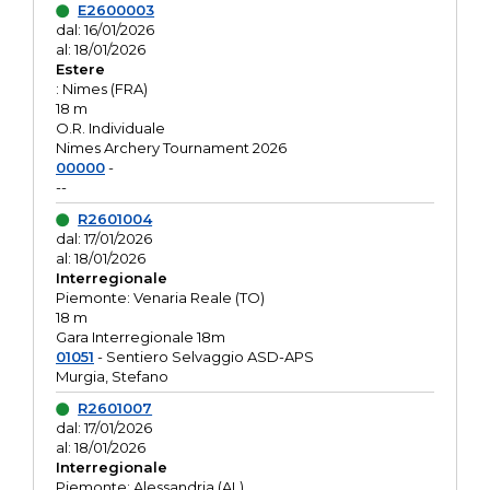
E2600003
dal: 16/01/2026
al: 18/01/2026
Estere
: Nimes (FRA)
18 m
O.R. Individuale
Nimes Archery Tournament 2026
00000
-
--
R2601004
dal: 17/01/2026
al: 18/01/2026
Interregionale
Piemonte: Venaria Reale (TO)
18 m
Gara Interregionale 18m
01051
- Sentiero Selvaggio ASD-APS
Murgia, Stefano
R2601007
dal: 17/01/2026
al: 18/01/2026
Interregionale
Piemonte: Alessandria (AL)