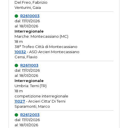
Del Freo, Fabrizio
Venturini, Gaia
R2610003
dal: 17/01/2026
al: 18/01/2026
Interregionale
Marche: Montecassiano (MC)
18 m
38° Trofeo Città di Montecassiano
10032
- ASD Arcieri Montecassiano
Censi, Flavio
R2611003
dal: 17/01/2026
al: 18/01/2026
Interregionale
Umbria: Terni (TR)
18 m
competizione interregionale
11027
- Arcieri Citta' Di Terni
Sparamonti, Marco
R2612003
dal: 17/01/2026
al: 18/01/2026