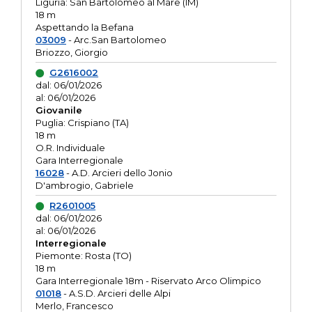
Liguria: San Bartolomeo al Mare (IM)
18 m
Aspettando la Befana
03009
- Arc.San Bartolomeo
Briozzo, Giorgio
G2616002
dal: 06/01/2026
al: 06/01/2026
Giovanile
Puglia: Crispiano (TA)
18 m
O.R. Individuale
Gara Interregionale
16028
- A.D. Arcieri dello Jonio
D'ambrogio, Gabriele
R2601005
dal: 06/01/2026
al: 06/01/2026
Interregionale
Piemonte: Rosta (TO)
18 m
Gara Interregionale 18m - Riservato Arco Olimpico
01018
- A.S.D. Arcieri delle Alpi
Merlo, Francesco