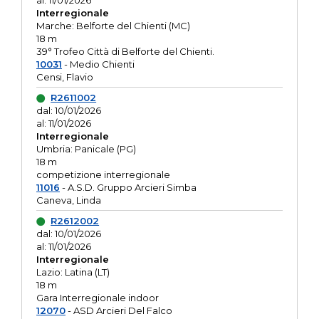
al: 11/01/2026
Interregionale
Marche: Belforte del Chienti (MC)
18 m
39° Trofeo Città di Belforte del Chienti.
10031
- Medio Chienti
Censi, Flavio
R2611002
dal: 10/01/2026
al: 11/01/2026
Interregionale
Umbria: Panicale (PG)
18 m
competizione interregionale
11016
- A.S.D. Gruppo Arcieri Simba
Caneva, Linda
R2612002
dal: 10/01/2026
al: 11/01/2026
Interregionale
Lazio: Latina (LT)
18 m
Gara Interregionale indoor
12070
- ASD Arcieri Del Falco