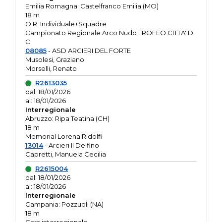
Emilia Romagna: Castelfranco Emilia (MO)
18 m
O.R. Individuale+Squadre
Campionato Regionale Arco Nudo TROFEO CITTA' DI
C
08085
- ASD ARCIERI DEL FORTE
Musolesi, Graziano
Morselli, Renato
R2613035
dal: 18/01/2026
al: 18/01/2026
Interregionale
Abruzzo: Ripa Teatina (CH)
18 m
Memorial Lorena Ridolfi
13014
- Arcieri Il Delfino
Capretti, Manuela Cecilia
R2615004
dal: 18/01/2026
al: 18/01/2026
Interregionale
Campania: Pozzuoli (NA)
18 m