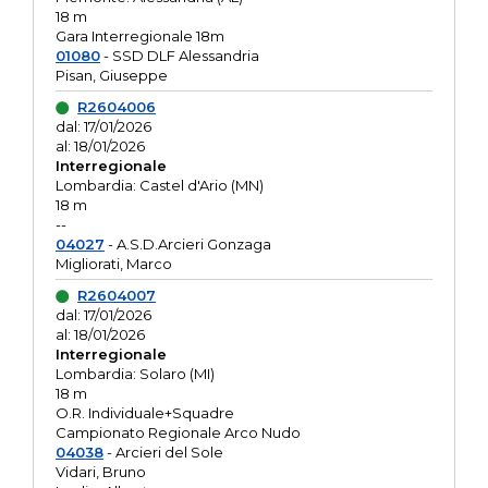
18 m
Gara Interregionale 18m
01080
- SSD DLF Alessandria
Pisan, Giuseppe
R2604006
dal: 17/01/2026
al: 18/01/2026
Interregionale
Lombardia: Castel d'Ario (MN)
18 m
--
04027
- A.S.D.Arcieri Gonzaga
Migliorati, Marco
R2604007
dal: 17/01/2026
al: 18/01/2026
Interregionale
Lombardia: Solaro (MI)
18 m
O.R. Individuale+Squadre
Campionato Regionale Arco Nudo
04038
- Arcieri del Sole
Vidari, Bruno