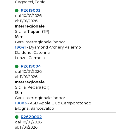
Cagnacci, Fabio
R2619003
dal: 10/01/2026
al: 11/01/2026
Interregionale
Sicilia: Trapani (TP)
18 m
Gara Interregionale indoor
19041
- Dyamond Archery Palermo
Daidone, Caterina
Lenzo, Carmela
R2619004
dal: 10/01/2026
al: 11/01/2026
Interregionale
Sicilia: Pedara (CT)
18 m
Gara Interregionale indoor
19083
- ASD Apple Club Camporotondo
Blogna, Santosvaldo
R2620002
dal: 10/01/2026
al: 11/01/2026