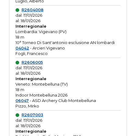
Luglio, Alberto
R2604008
dal: 17/01/2026
al: 18/01/2026
Interregionale
Lombardia: Vigevano (PV)
18 m
10° Torneo Di Sant'antonio esclusione AN lombardi
04042
- Arcieri Vigevano
Fogli, Francesco
R2606005
dal: 17/01/2026
al: 18/01/2026
Interregionale
Veneto: Montebelluna (TV)
18 m
Indoor Montebelluna 2026
06047
- ASD Archery Club Montebelluna
Pizzo, Mirko
R2607003
dal: 17/01/2026
al: 18/01/2026
Interregionale