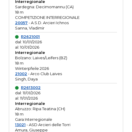
Interregionale
Sardegna: Decimomannu (CA)
18 m
COMPETIZIONE INTERREGIONALE
20057
- A.S.D. Arcieri Ichnos
Sanna, Vladimir
R2621001
dal: 10/01/2026
al: 10/01/2026
Interregionale
Bolzano: Laives/Leifers (BZ)
18 m
Winterpfeile 2026
21002
- Arco Club Laives
Singh, Daya
R2613002
dal: 11/01/2026
al: 11/01/2026
Interregionale
Abruzzo: Ripa Teatina (CH)
18 m
Gara Interregionale
13021
- ASD Arcieri delle Torri
Amura, Giuseppe