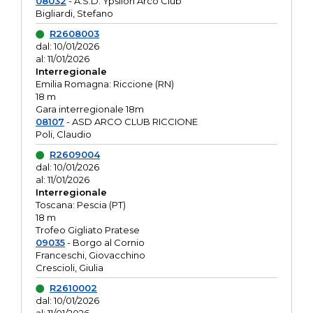
08032
- A.S.D. Ypsilon Arco Club
Bigliardi, Stefano
R2608003
dal: 10/01/2026
al: 11/01/2026
Interregionale
Emilia Romagna: Riccione (RN)
18 m
Gara interregionale 18m
08107
- ASD ARCO CLUB RICCIONE
Poli, Claudio
R2609004
dal: 10/01/2026
al: 11/01/2026
Interregionale
Toscana: Pescia (PT)
18 m
Trofeo Gigliato Pratese
09035
- Borgo al Cornio
Franceschi, Giovacchino
Crescioli, Giulia
R2610002
dal: 10/01/2026