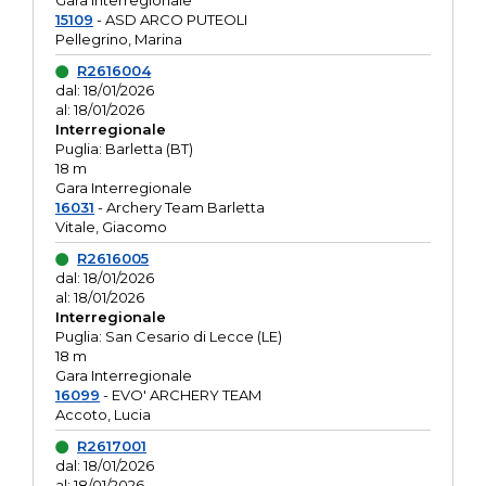
Gara interregionale
15109
- ASD ARCO PUTEOLI
Pellegrino, Marina
R2616004
dal: 18/01/2026
al: 18/01/2026
Interregionale
Puglia: Barletta (BT)
18 m
Gara Interregionale
16031
- Archery Team Barletta
Vitale, Giacomo
R2616005
dal: 18/01/2026
al: 18/01/2026
Interregionale
Puglia: San Cesario di Lecce (LE)
18 m
Gara Interregionale
16099
- EVO' ARCHERY TEAM
Accoto, Lucia
R2617001
dal: 18/01/2026
al: 18/01/2026