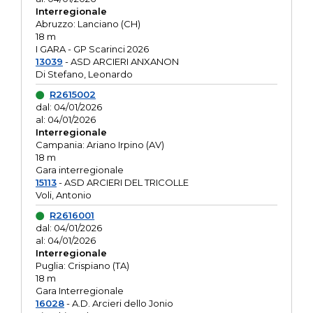
Interregionale
Abruzzo: Lanciano (CH)
18 m
I GARA - GP Scarinci 2026
13039
- ASD ARCIERI ANXANON
Di Stefano, Leonardo
R2615002
dal: 04/01/2026
al: 04/01/2026
Interregionale
Campania: Ariano Irpino (AV)
18 m
Gara interregionale
15113
- ASD ARCIERI DEL TRICOLLE
Voli, Antonio
R2616001
dal: 04/01/2026
al: 04/01/2026
Interregionale
Puglia: Crispiano (TA)
18 m
Gara Interregionale
16028
- A.D. Arcieri dello Jonio