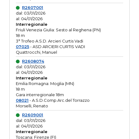
R2607001
dal: 03/01/2026
al: 04/01/2026
Interregionale
Friuli Venezia Giulia: Sesto al Reghena (PN)
18 m
3° Trofeo A.S.D. Arcieri Curtis Vadi
07025
- ASD ARCIERI CURTIS VADI
Quattrocchi, Manuel
R2608074
dal: 03/01/2026
al: 04/01/2026
Interregionale
Emilia Romagna: Moglia (MN)
18 m
Gara interregionale 18m
08021
- A.S.D.Comp.Arc.del Torrazzo
Morselli, Renato
R2609001
dal: 03/01/2026
al: 04/01/2026
Interregionale
Toscana: Firenze (FI)