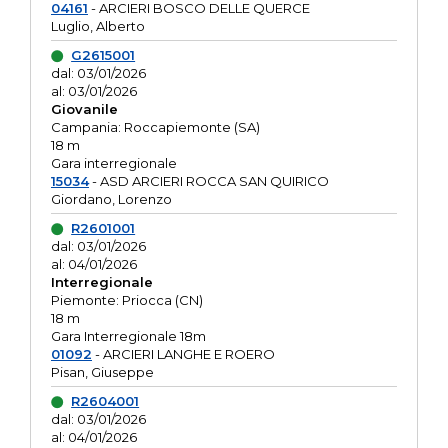
04161
- ARCIERI BOSCO DELLE QUERCE
Luglio, Alberto
G2615001
dal: 03/01/2026
al: 03/01/2026
Giovanile
Campania: Roccapiemonte (SA)
18 m
Gara interregionale
15034
- ASD ARCIERI ROCCA SAN QUIRICO
Giordano, Lorenzo
R2601001
dal: 03/01/2026
al: 04/01/2026
Interregionale
Piemonte: Priocca (CN)
18 m
Gara Interregionale 18m
01092
- ARCIERI LANGHE E ROERO
Pisan, Giuseppe
R2604001
dal: 03/01/2026
al: 04/01/2026