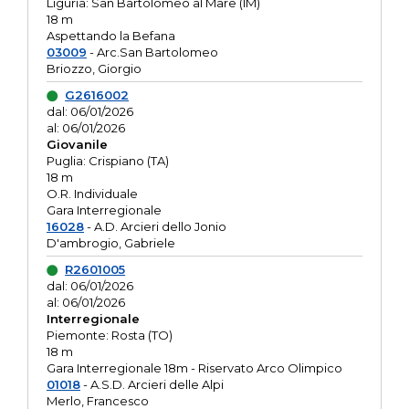
Liguria: San Bartolomeo al Mare (IM)
18 m
Aspettando la Befana
03009
- Arc.San Bartolomeo
Briozzo, Giorgio
G2616002
dal: 06/01/2026
al: 06/01/2026
Giovanile
Puglia: Crispiano (TA)
18 m
O.R. Individuale
Gara Interregionale
16028
- A.D. Arcieri dello Jonio
D'ambrogio, Gabriele
R2601005
dal: 06/01/2026
al: 06/01/2026
Interregionale
Piemonte: Rosta (TO)
18 m
Gara Interregionale 18m - Riservato Arco Olimpico
01018
- A.S.D. Arcieri delle Alpi
Merlo, Francesco