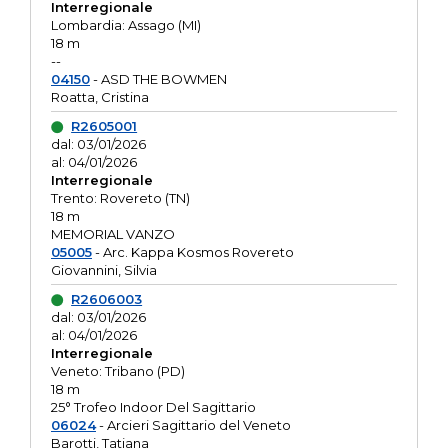
Interregionale
Lombardia: Assago (MI)
18 m
--
04150
- ASD THE BOWMEN
Roatta, Cristina
R2605001
dal: 03/01/2026
al: 04/01/2026
Interregionale
Trento: Rovereto (TN)
18 m
MEMORIAL VANZO
05005
- Arc. Kappa Kosmos Rovereto
Giovannini, Silvia
R2606003
dal: 03/01/2026
al: 04/01/2026
Interregionale
Veneto: Tribano (PD)
18 m
25° Trofeo Indoor Del Sagittario
06024
- Arcieri Sagittario del Veneto
Barotti, Tatiana