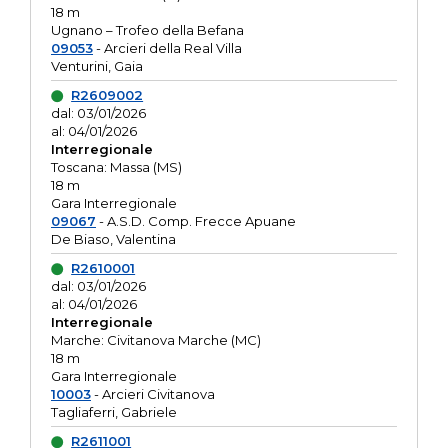
18 m
Ugnano – Trofeo della Befana
09053
- Arcieri della Real Villa
Venturini, Gaia
R2609002
dal: 03/01/2026
al: 04/01/2026
Interregionale
Toscana: Massa (MS)
18 m
Gara Interregionale
09067
- A.S.D. Comp. Frecce Apuane
De Biaso, Valentina
R2610001
dal: 03/01/2026
al: 04/01/2026
Interregionale
Marche: Civitanova Marche (MC)
18 m
Gara Interregionale
10003
- Arcieri Civitanova
Tagliaferri, Gabriele
R2611001