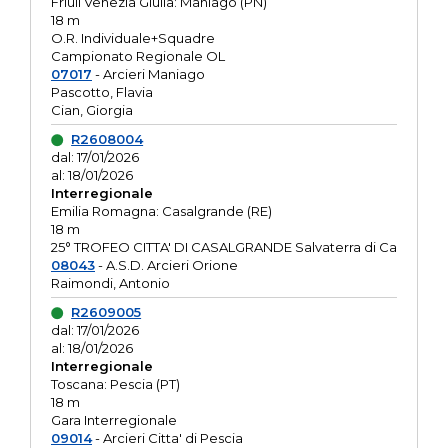
Friuli Venezia Giulia: Maniago (PN)
18 m
O.R. Individuale+Squadre
Campionato Regionale OL
07017
- Arcieri Maniago
Pascotto, Flavia
Cian, Giorgia
R2608004
dal: 17/01/2026
al: 18/01/2026
Interregionale
Emilia Romagna: Casalgrande (RE)
18 m
25° TROFEO CITTA' DI CASALGRANDE Salvaterra di Ca
08043
- A.S.D. Arcieri Orione
Raimondi, Antonio
R2609005
dal: 17/01/2026
al: 18/01/2026
Interregionale
Toscana: Pescia (PT)
18 m
Gara Interregionale
09014
- Arcieri Citta' di Pescia