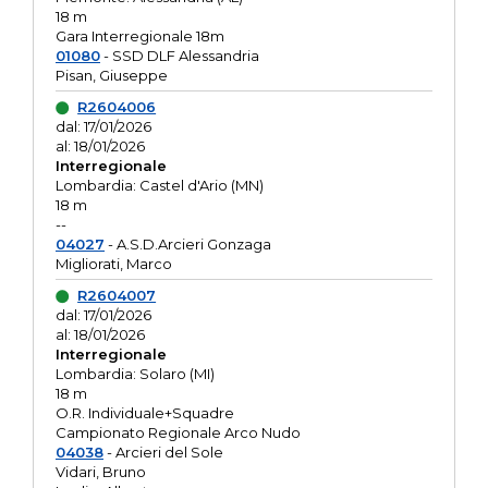
18 m
Gara Interregionale 18m
01080
- SSD DLF Alessandria
Pisan, Giuseppe
R2604006
dal: 17/01/2026
al: 18/01/2026
Interregionale
Lombardia: Castel d'Ario (MN)
18 m
--
04027
- A.S.D.Arcieri Gonzaga
Migliorati, Marco
R2604007
dal: 17/01/2026
al: 18/01/2026
Interregionale
Lombardia: Solaro (MI)
18 m
O.R. Individuale+Squadre
Campionato Regionale Arco Nudo
04038
- Arcieri del Sole
Vidari, Bruno