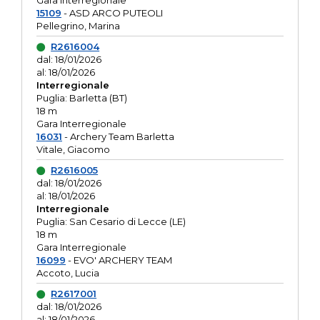
Gara interregionale
15109
- ASD ARCO PUTEOLI
Pellegrino, Marina
R2616004
dal: 18/01/2026
al: 18/01/2026
Interregionale
Puglia: Barletta (BT)
18 m
Gara Interregionale
16031
- Archery Team Barletta
Vitale, Giacomo
R2616005
dal: 18/01/2026
al: 18/01/2026
Interregionale
Puglia: San Cesario di Lecce (LE)
18 m
Gara Interregionale
16099
- EVO' ARCHERY TEAM
Accoto, Lucia
R2617001
dal: 18/01/2026
al: 18/01/2026