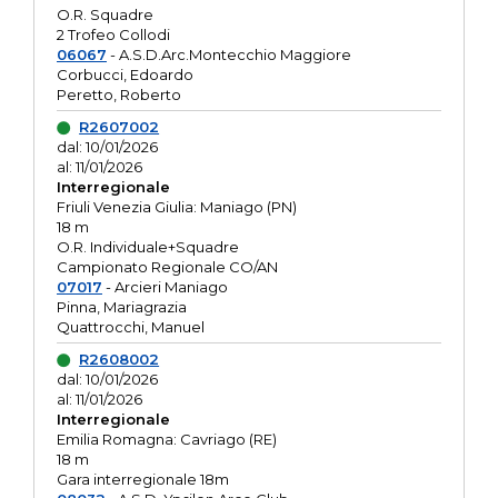
O.R. Squadre
2 Trofeo Collodi
06067
- A.S.D.Arc.Montecchio Maggiore
Corbucci, Edoardo
Peretto, Roberto
R2607002
dal: 10/01/2026
al: 11/01/2026
Interregionale
Friuli Venezia Giulia: Maniago (PN)
18 m
O.R. Individuale+Squadre
Campionato Regionale CO/AN
07017
- Arcieri Maniago
Pinna, Mariagrazia
Quattrocchi, Manuel
R2608002
dal: 10/01/2026
al: 11/01/2026
Interregionale
Emilia Romagna: Cavriago (RE)
18 m
Gara interregionale 18m