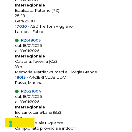
Interregionale
Basilicata: Paterno (PZ)
25+18
Gara 25+18
17030
- ASD Tre Torri Viggiano
Larocca, Fabio
R2618003
dal: 18/01/2026
al: 18/01/2026
Interregionale
Calabria: Taverna (CZ)
18 m
Memorial Mattia Scumaci e Giorgia Grande
18013
- ARCIERI CLUB LIDO
Russo, Martina
R2621004
dal: 18/01/2026
al: 18/01/2026
Interregionale
Bolzano: Lana/Lana (BZ)
18 m
O.R. Individuale+Squadre
Campionato provinciale indoor