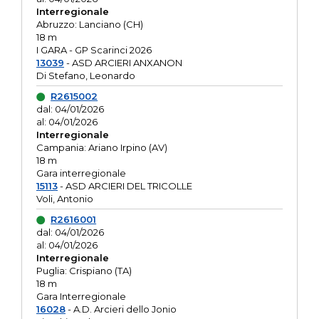
Interregionale
Abruzzo: Lanciano (CH)
18 m
I GARA - GP Scarinci 2026
13039
- ASD ARCIERI ANXANON
Di Stefano, Leonardo
R2615002
dal: 04/01/2026
al: 04/01/2026
Interregionale
Campania: Ariano Irpino (AV)
18 m
Gara interregionale
15113
- ASD ARCIERI DEL TRICOLLE
Voli, Antonio
R2616001
dal: 04/01/2026
al: 04/01/2026
Interregionale
Puglia: Crispiano (TA)
18 m
Gara Interregionale
16028
- A.D. Arcieri dello Jonio