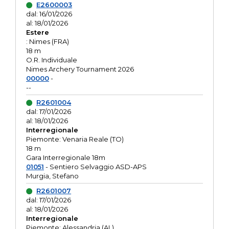
E2600003
dal: 16/01/2026
al: 18/01/2026
Estere
: Nimes (FRA)
18 m
O.R. Individuale
Nimes Archery Tournament 2026
00000
-
--
R2601004
dal: 17/01/2026
al: 18/01/2026
Interregionale
Piemonte: Venaria Reale (TO)
18 m
Gara Interregionale 18m
01051
- Sentiero Selvaggio ASD-APS
Murgia, Stefano
R2601007
dal: 17/01/2026
al: 18/01/2026
Interregionale
Piemonte: Alessandria (AL)