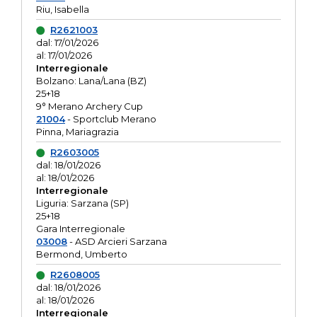
Riu, Isabella
R2621003
dal: 17/01/2026
al: 17/01/2026
Interregionale
Bolzano: Lana/Lana (BZ)
25+18
9° Merano Archery Cup
21004
- Sportclub Merano
Pinna, Mariagrazia
R2603005
dal: 18/01/2026
al: 18/01/2026
Interregionale
Liguria: Sarzana (SP)
25+18
Gara Interregionale
03008
- ASD Arcieri Sarzana
Bermond, Umberto
R2608005
dal: 18/01/2026
al: 18/01/2026
Interregionale