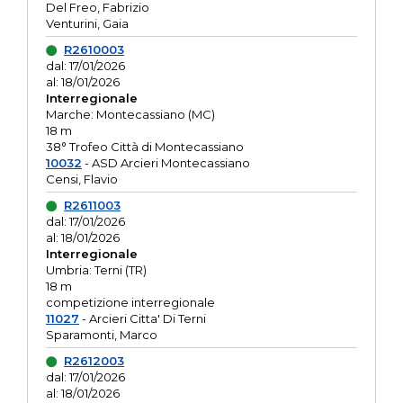
Del Freo, Fabrizio
Venturini, Gaia
R2610003
dal: 17/01/2026
al: 18/01/2026
Interregionale
Marche: Montecassiano (MC)
18 m
38° Trofeo Città di Montecassiano
10032
- ASD Arcieri Montecassiano
Censi, Flavio
R2611003
dal: 17/01/2026
al: 18/01/2026
Interregionale
Umbria: Terni (TR)
18 m
competizione interregionale
11027
- Arcieri Citta' Di Terni
Sparamonti, Marco
R2612003
dal: 17/01/2026
al: 18/01/2026