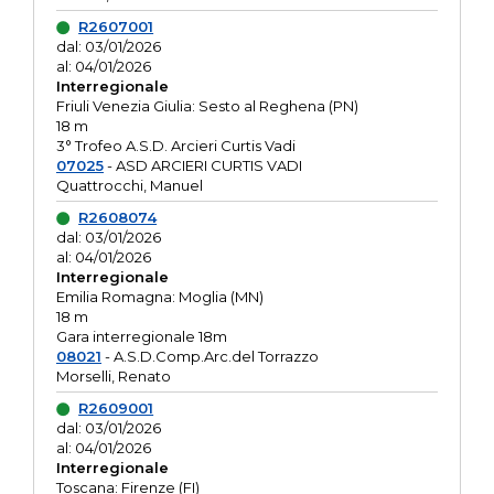
R2607001
dal: 03/01/2026
al: 04/01/2026
Interregionale
Friuli Venezia Giulia: Sesto al Reghena (PN)
18 m
3° Trofeo A.S.D. Arcieri Curtis Vadi
07025
- ASD ARCIERI CURTIS VADI
Quattrocchi, Manuel
R2608074
dal: 03/01/2026
al: 04/01/2026
Interregionale
Emilia Romagna: Moglia (MN)
18 m
Gara interregionale 18m
08021
- A.S.D.Comp.Arc.del Torrazzo
Morselli, Renato
R2609001
dal: 03/01/2026
al: 04/01/2026
Interregionale
Toscana: Firenze (FI)