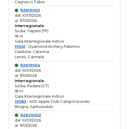
Cagnacci, Fabio
R2619003
dal: 10/01/2026
al: 11/01/2026
Interregionale
Sicilia: Trapani (TP)
18 m
Gara Interregionale indoor
19041
- Dyamond Archery Palermo
Daidone, Caterina
Lenzo, Carmela
R2619004
dal: 10/01/2026
al: 11/01/2026
Interregionale
Sicilia: Pedara (CT)
18 m
Gara Interregionale indoor
19083
- ASD Apple Club Camporotondo
Blogna, Santosvaldo
R2620002
dal: 10/01/2026
al: 11/01/2026