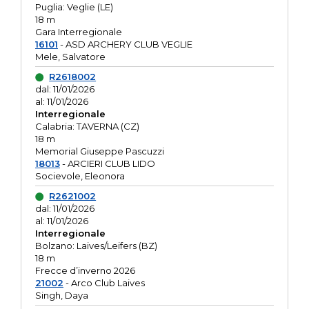
Puglia: Veglie (LE)
18 m
Gara Interregionale
16101
- ASD ARCHERY CLUB VEGLIE
Mele, Salvatore
R2618002
dal: 11/01/2026
al: 11/01/2026
Interregionale
Calabria: TAVERNA (CZ)
18 m
Memorial Giuseppe Pascuzzi
18013
- ARCIERI CLUB LIDO
Socievole, Eleonora
R2621002
dal: 11/01/2026
al: 11/01/2026
Interregionale
Bolzano: Laives/Leifers (BZ)
18 m
Frecce d’inverno 2026
21002
- Arco Club Laives
Singh, Daya