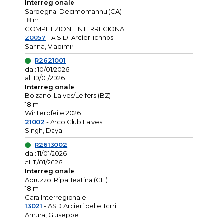
Interregionale
Sardegna: Decimomannu (CA)
18 m
COMPETIZIONE INTERREGIONALE
20057
- A.S.D. Arcieri Ichnos
Sanna, Vladimir
R2621001
dal: 10/01/2026
al: 10/01/2026
Interregionale
Bolzano: Laives/Leifers (BZ)
18 m
Winterpfeile 2026
21002
- Arco Club Laives
Singh, Daya
R2613002
dal: 11/01/2026
al: 11/01/2026
Interregionale
Abruzzo: Ripa Teatina (CH)
18 m
Gara Interregionale
13021
- ASD Arcieri delle Torri
Amura, Giuseppe