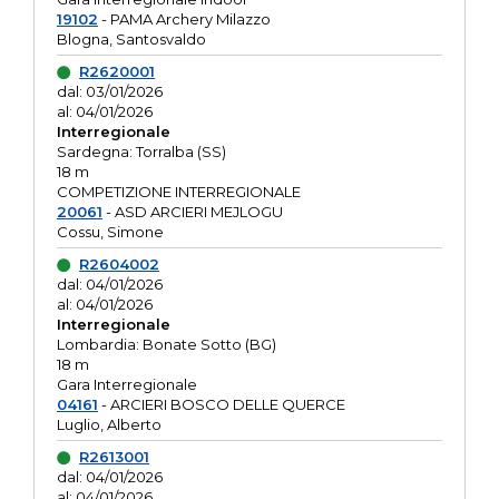
19102
- PAMA Archery Milazzo
Blogna, Santosvaldo
R2620001
dal: 03/01/2026
al: 04/01/2026
Interregionale
Sardegna: Torralba (SS)
18 m
COMPETIZIONE INTERREGIONALE
20061
- ASD ARCIERI MEJLOGU
Cossu, Simone
R2604002
dal: 04/01/2026
al: 04/01/2026
Interregionale
Lombardia: Bonate Sotto (BG)
18 m
Gara Interregionale
04161
- ARCIERI BOSCO DELLE QUERCE
Luglio, Alberto
R2613001
dal: 04/01/2026
al: 04/01/2026