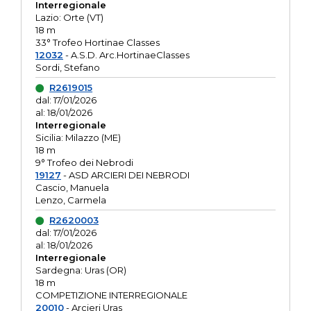
Interregionale
Lazio: Orte (VT)
18 m
33° Trofeo Hortinae Classes
12032
- A.S.D. Arc.HortinaeClasses
Sordi, Stefano
R2619015
dal: 17/01/2026
al: 18/01/2026
Interregionale
Sicilia: Milazzo (ME)
18 m
9° Trofeo dei Nebrodi
19127
- ASD ARCIERI DEI NEBRODI
Cascio, Manuela
Lenzo, Carmela
R2620003
dal: 17/01/2026
al: 18/01/2026
Interregionale
Sardegna: Uras (OR)
18 m
COMPETIZIONE INTERREGIONALE
20010
- Arcieri Uras