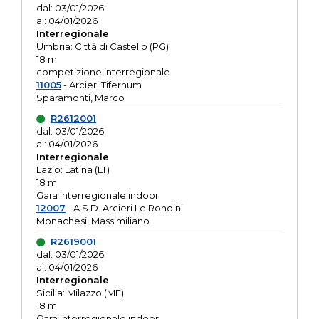
dal: 03/01/2026
al: 04/01/2026
Interregionale
Umbria: Città di Castello (PG)
18 m
competizione interregionale
11005
- Arcieri Tifernum
Sparamonti, Marco
R2612001
dal: 03/01/2026
al: 04/01/2026
Interregionale
Lazio: Latina (LT)
18 m
Gara Interregionale indoor
12007
- A.S.D. Arcieri Le Rondini
Monachesi, Massimiliano
R2619001
dal: 03/01/2026
al: 04/01/2026
Interregionale
Sicilia: Milazzo (ME)
18 m
Gara Interregionale indoor