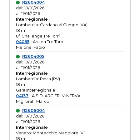
R2604004
dal: 10/01/2026
al: 11/01/2026
Interregionale
Lombardia: Cardano al Campo (VA)
18 m
8° Challenge Tre Torri
04065
- Arcieri Tre Torri
Melone, Fabio
R2604005
dal: 10/01/2026
al: 11/01/2026
Interregionale
Lombardia: Pavia (PV)
18 m
Gara Interregionale
04137
- A.S.D. ARCIERI MINERVA
Migliorati, Marco
R2606004
dal: 10/01/2026
al: 11/01/2026
Interregionale
Veneto: Montecchio Maggiore (VI)
18 m