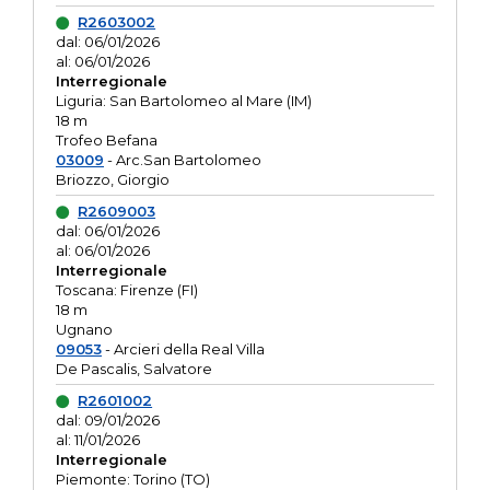
R2603002
dal: 06/01/2026
al: 06/01/2026
Interregionale
Liguria: San Bartolomeo al Mare (IM)
18 m
Trofeo Befana
03009
- Arc.San Bartolomeo
Briozzo, Giorgio
R2609003
dal: 06/01/2026
al: 06/01/2026
Interregionale
Toscana: Firenze (FI)
18 m
Ugnano
09053
- Arcieri della Real Villa
De Pascalis, Salvatore
R2601002
dal: 09/01/2026
al: 11/01/2026
Interregionale
Piemonte: Torino (TO)