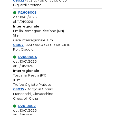
08032
- A.S.D. Ypsilon Arco Club
Bigliardi, Stefano
R2608003
dal: 10/01/2026
al: 11/01/2026
Interregionale
Emilia Romagna: Riccione (RN)
18 m
Gara interregionale 18m
08107
- ASD ARCO CLUB RICCIONE
Poli, Claudio
R2609004
dal: 10/01/2026
al: 11/01/2026
Interregionale
Toscana: Pescia (PT)
18 m
Trofeo Gigliato Pratese
09035
- Borgo al Cornio
Franceschi, Giovacchino
Crescioli, Giulia
R2610002
dal: 10/01/2026