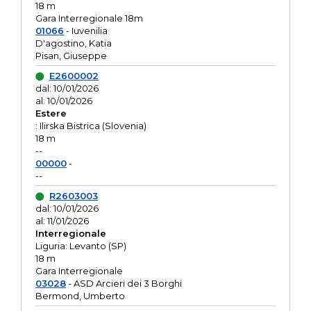
18 m
Gara Interregionale 18m
01066
- Iuvenilia
D'agostino, Katia
Pisan, Giuseppe
E2600002
dal: 10/01/2026
al: 10/01/2026
Estere
: Ilirska Bistrica (Slovenia)
18 m
--
00000
-
--
R2603003
dal: 10/01/2026
al: 11/01/2026
Interregionale
Liguria: Levanto (SP)
18 m
Gara Interregionale
03028
- ASD Arcieri dei 3 Borghi
Bermond, Umberto