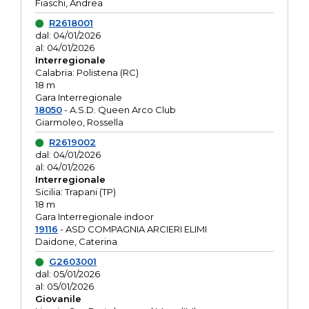
Fiaschi, Andrea
R2618001
dal: 04/01/2026
al: 04/01/2026
Interregionale
Calabria: Polistena (RC)
18 m
Gara Interregionale
18050
- A.S.D. Queen Arco Club
Giarmoleo, Rossella
R2619002
dal: 04/01/2026
al: 04/01/2026
Interregionale
Sicilia: Trapani (TP)
18 m
Gara Interregionale indoor
19116
- ASD COMPAGNIA ARCIERI ELIMI
Daidone, Caterina
G2603001
dal: 05/01/2026
al: 05/01/2026
Giovanile