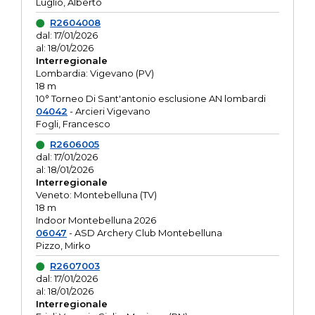
Luglio, Alberto
R2604008
dal: 17/01/2026
al: 18/01/2026
Interregionale
Lombardia: Vigevano (PV)
18 m
10° Torneo Di Sant'antonio esclusione AN lombardi
04042
- Arcieri Vigevano
Fogli, Francesco
R2606005
dal: 17/01/2026
al: 18/01/2026
Interregionale
Veneto: Montebelluna (TV)
18 m
Indoor Montebelluna 2026
06047
- ASD Archery Club Montebelluna
Pizzo, Mirko
R2607003
dal: 17/01/2026
al: 18/01/2026
Interregionale