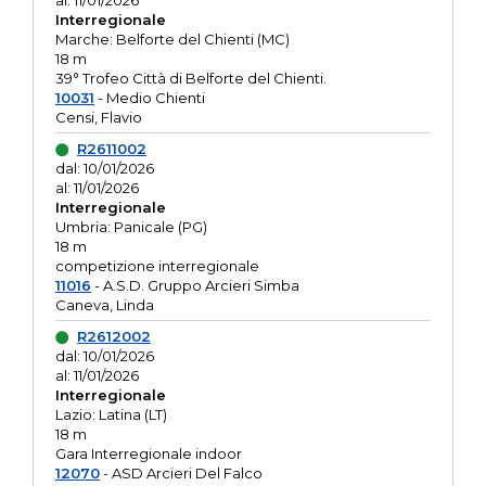
al: 11/01/2026
Interregionale
Marche: Belforte del Chienti (MC)
18 m
39° Trofeo Città di Belforte del Chienti.
10031
- Medio Chienti
Censi, Flavio
R2611002
dal: 10/01/2026
al: 11/01/2026
Interregionale
Umbria: Panicale (PG)
18 m
competizione interregionale
11016
- A.S.D. Gruppo Arcieri Simba
Caneva, Linda
R2612002
dal: 10/01/2026
al: 11/01/2026
Interregionale
Lazio: Latina (LT)
18 m
Gara Interregionale indoor
12070
- ASD Arcieri Del Falco