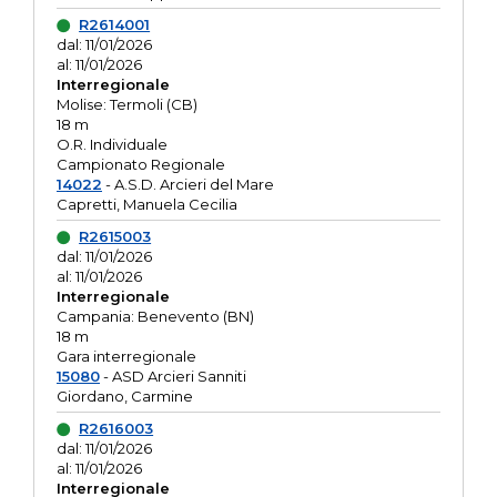
R2614001
dal: 11/01/2026
al: 11/01/2026
Interregionale
Molise: Termoli (CB)
18 m
O.R. Individuale
Campionato Regionale
14022
- A.S.D. Arcieri del Mare
Capretti, Manuela Cecilia
R2615003
dal: 11/01/2026
al: 11/01/2026
Interregionale
Campania: Benevento (BN)
18 m
Gara interregionale
15080
- ASD Arcieri Sanniti
Giordano, Carmine
R2616003
dal: 11/01/2026
al: 11/01/2026
Interregionale