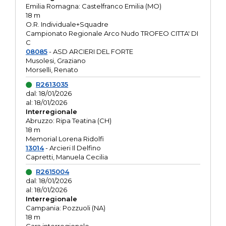
Emilia Romagna: Castelfranco Emilia (MO)
18 m
O.R. Individuale+Squadre
Campionato Regionale Arco Nudo TROFEO CITTA' DI
C
08085
- ASD ARCIERI DEL FORTE
Musolesi, Graziano
Morselli, Renato
R2613035
dal: 18/01/2026
al: 18/01/2026
Interregionale
Abruzzo: Ripa Teatina (CH)
18 m
Memorial Lorena Ridolfi
13014
- Arcieri Il Delfino
Capretti, Manuela Cecilia
R2615004
dal: 18/01/2026
al: 18/01/2026
Interregionale
Campania: Pozzuoli (NA)
18 m