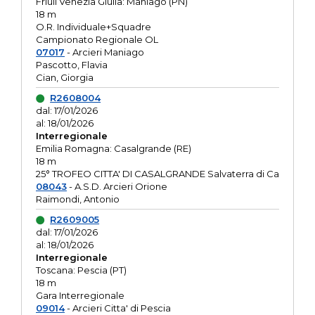
Friuli Venezia Giulia: Maniago (PN)
18 m
O.R. Individuale+Squadre
Campionato Regionale OL
07017
- Arcieri Maniago
Pascotto, Flavia
Cian, Giorgia
R2608004
dal: 17/01/2026
al: 18/01/2026
Interregionale
Emilia Romagna: Casalgrande (RE)
18 m
25° TROFEO CITTA' DI CASALGRANDE Salvaterra di Ca
08043
- A.S.D. Arcieri Orione
Raimondi, Antonio
R2609005
dal: 17/01/2026
al: 18/01/2026
Interregionale
Toscana: Pescia (PT)
18 m
Gara Interregionale
09014
- Arcieri Citta' di Pescia