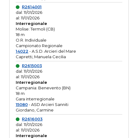
R2614001
dal: 11/01/2026
al: 11/01/2026
Interregionale
Molise: Termoli (CB)
18 m
O.R. Individuale
Campionato Regionale
14022
- A.S.D. Arcieri del Mare
Capretti, Manuela Cecilia
R2615003
dal: 11/01/2026
al: 11/01/2026
Interregionale
Campania: Benevento (BN)
18 m
Gara interregionale
15080
- ASD Arcieri Sanniti
Giordano, Carmine
R2616003
dal: 11/01/2026
al: 11/01/2026
Interregionale