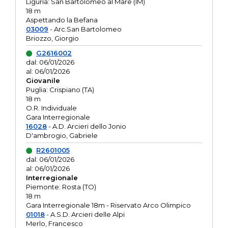
Liguria: San Bartolomeo al Mare (IM)
18 m
Aspettando la Befana
03009
- Arc.San Bartolomeo
Briozzo, Giorgio
G2616002
dal: 06/01/2026
al: 06/01/2026
Giovanile
Puglia: Crispiano (TA)
18 m
O.R. Individuale
Gara Interregionale
16028
- A.D. Arcieri dello Jonio
D'ambrogio, Gabriele
R2601005
dal: 06/01/2026
al: 06/01/2026
Interregionale
Piemonte: Rosta (TO)
18 m
Gara Interregionale 18m - Riservato Arco Olimpico
01018
- A.S.D. Arcieri delle Alpi
Merlo, Francesco