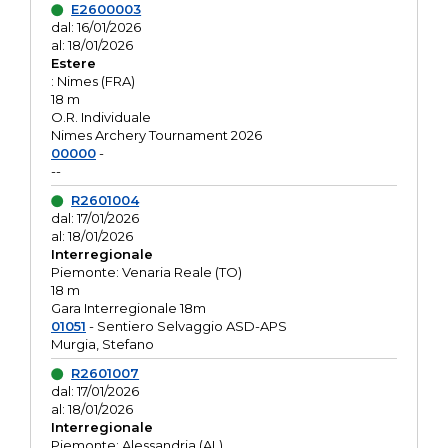
E2600003
dal: 16/01/2026
al: 18/01/2026
Estere
: Nimes (FRA)
18 m
O.R. Individuale
Nimes Archery Tournament 2026
00000
-
--
R2601004
dal: 17/01/2026
al: 18/01/2026
Interregionale
Piemonte: Venaria Reale (TO)
18 m
Gara Interregionale 18m
01051
- Sentiero Selvaggio ASD-APS
Murgia, Stefano
R2601007
dal: 17/01/2026
al: 18/01/2026
Interregionale
Piemonte: Alessandria (AL)