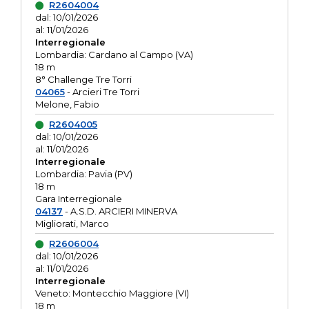
R2604004
dal: 10/01/2026
al: 11/01/2026
Interregionale
Lombardia: Cardano al Campo (VA)
18 m
8° Challenge Tre Torri
04065
- Arcieri Tre Torri
Melone, Fabio
R2604005
dal: 10/01/2026
al: 11/01/2026
Interregionale
Lombardia: Pavia (PV)
18 m
Gara Interregionale
04137
- A.S.D. ARCIERI MINERVA
Migliorati, Marco
R2606004
dal: 10/01/2026
al: 11/01/2026
Interregionale
Veneto: Montecchio Maggiore (VI)
18 m