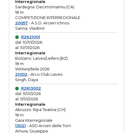
Interregionale
Sardegna: Decimomannu (CA)
18 m
COMPETIZIONE INTERREGIONALE
20057
- A.S.D. Arcieri Ichnos
Sanna, Vladimir
R2621001
dal: 10/01/2026
al: 10/01/2026
Interregionale
Bolzano: Laives/Leifers (BZ)
18 m
Winterpfeile 2026
21002
- Arco Club Laives
Singh, Daya
R2613002
dal: 11/01/2026
al: 11/01/2026
Interregionale
Abruzzo: Ripa Teatina (CH)
18 m
Gara Interregionale
13021
- ASD Arcieri delle Torri
Amura, Giuseppe