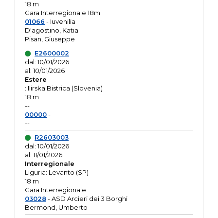
18 m
Gara Interregionale 18m
01066
- Iuvenilia
D'agostino, Katia
Pisan, Giuseppe
E2600002
dal: 10/01/2026
al: 10/01/2026
Estere
: Ilirska Bistrica (Slovenia)
18 m
--
00000
-
--
R2603003
dal: 10/01/2026
al: 11/01/2026
Interregionale
Liguria: Levanto (SP)
18 m
Gara Interregionale
03028
- ASD Arcieri dei 3 Borghi
Bermond, Umberto