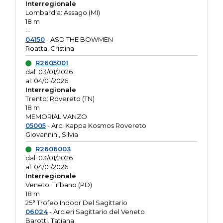
Interregionale
Lombardia: Assago (MI)
18 m
--
04150
- ASD THE BOWMEN
Roatta, Cristina
R2605001
dal: 03/01/2026
al: 04/01/2026
Interregionale
Trento: Rovereto (TN)
18 m
MEMORIAL VANZO
05005
- Arc. Kappa Kosmos Rovereto
Giovannini, Silvia
R2606003
dal: 03/01/2026
al: 04/01/2026
Interregionale
Veneto: Tribano (PD)
18 m
25° Trofeo Indoor Del Sagittario
06024
- Arcieri Sagittario del Veneto
Barotti, Tatiana