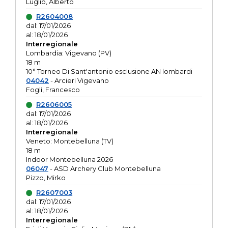
Luglio, Alberto
R2604008
dal: 17/01/2026
al: 18/01/2026
Interregionale
Lombardia: Vigevano (PV)
18 m
10° Torneo Di Sant'antonio esclusione AN lombardi
04042
- Arcieri Vigevano
Fogli, Francesco
R2606005
dal: 17/01/2026
al: 18/01/2026
Interregionale
Veneto: Montebelluna (TV)
18 m
Indoor Montebelluna 2026
06047
- ASD Archery Club Montebelluna
Pizzo, Mirko
R2607003
dal: 17/01/2026
al: 18/01/2026
Interregionale