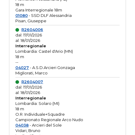
18 m
Gara Interregionale 18m
01080
- SSD DLF Alessandria
Pisan, Giuseppe
R2604006
dal: 17/01/2026
al: 18/01/2026
Interregionale
Lombardia: Castel d'Ario (MN)
18 m
--
04027
- A.S.D.Arcieri Gonzaga
Migliorati, Marco
R2604007
dal: 17/01/2026
al: 18/01/2026
Interregionale
Lombardia: Solaro (MI)
18 m
O.R. Individuale+Squadre
Campionato Regionale Arco Nudo
04038
- Arcieri del Sole
Vidari, Bruno