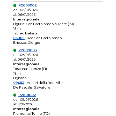
R2603002
dal: 06/01/2026
al: 06/01/2026
Interregionale
Liguria: San Bartolomeo al Mare (IM)
18 m
Trofeo Befana
03009
- Arc.San Bartolomeo
Briozzo, Giorgio
R2609003
dal: 06/01/2026
al: 06/01/2026
Interregionale
Toscana: Firenze (FI)
18 m
Ugnano
09053
- Arcieri della Real Villa
De Pascalis, Salvatore
R2601002
dal: 09/01/2026
al: 11/01/2026
Interregionale
Piemonte: Torino (TO)