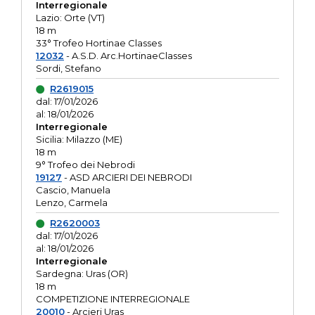
Interregionale
Lazio: Orte (VT)
18 m
33° Trofeo Hortinae Classes
12032
- A.S.D. Arc.HortinaeClasses
Sordi, Stefano
R2619015
dal: 17/01/2026
al: 18/01/2026
Interregionale
Sicilia: Milazzo (ME)
18 m
9° Trofeo dei Nebrodi
19127
- ASD ARCIERI DEI NEBRODI
Cascio, Manuela
Lenzo, Carmela
R2620003
dal: 17/01/2026
al: 18/01/2026
Interregionale
Sardegna: Uras (OR)
18 m
COMPETIZIONE INTERREGIONALE
20010
- Arcieri Uras