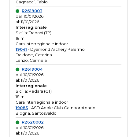
Cagnacci, Fabio
R2619003
dal: 10/01/2026
al: 11/01/2026
Interregionale
Sicilia: Trapani (TP)
18 m
Gara Interregionale indoor
19041
- Dyamond Archery Palermo
Daidone, Caterina
Lenzo, Carmela
R2619004
dal: 10/01/2026
al: 11/01/2026
Interregionale
Sicilia: Pedara (CT)
18 m
Gara Interregionale indoor
19083
- ASD Apple Club Camporotondo
Blogna, Santosvaldo
R2620002
dal: 10/01/2026
al: 11/01/2026