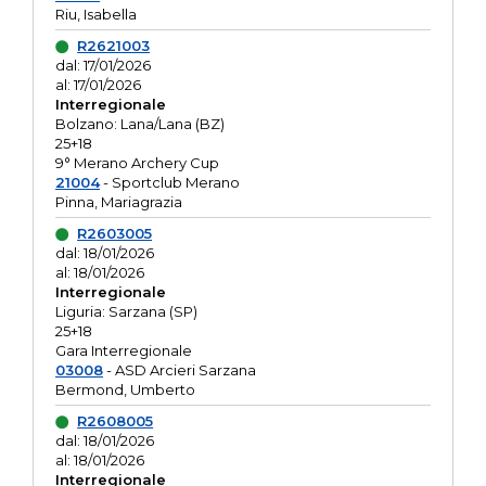
Riu, Isabella
R2621003
dal: 17/01/2026
al: 17/01/2026
Interregionale
Bolzano: Lana/Lana (BZ)
25+18
9° Merano Archery Cup
21004
- Sportclub Merano
Pinna, Mariagrazia
R2603005
dal: 18/01/2026
al: 18/01/2026
Interregionale
Liguria: Sarzana (SP)
25+18
Gara Interregionale
03008
- ASD Arcieri Sarzana
Bermond, Umberto
R2608005
dal: 18/01/2026
al: 18/01/2026
Interregionale