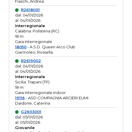
Fiaschi, Andrea
R2618001
dal: 04/01/2026
al: 04/01/2026
Interregionale
Calabria: Polistena (RC)
18 m
Gara Interregionale
18050
- A.S.D. Queen Arco Club
Giarmoleo, Rossella
R2619002
dal: 04/01/2026
al: 04/01/2026
Interregionale
Sicilia: Trapani (TP)
18 m
Gara Interregionale indoor
19116
- ASD COMPAGNIA ARCIERI ELIMI
Daidone, Caterina
G2603001
dal: 05/01/2026
al: 05/01/2026
Giovanile