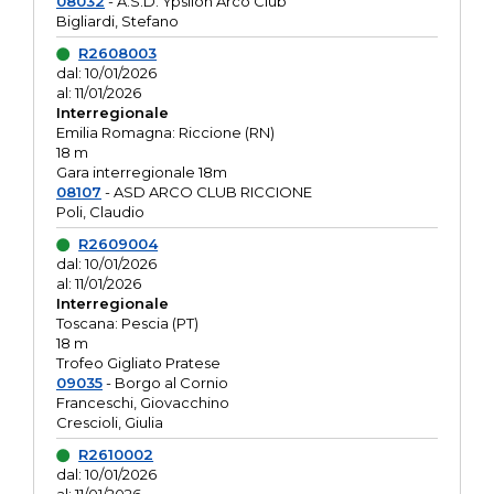
08032
- A.S.D. Ypsilon Arco Club
Bigliardi, Stefano
R2608003
dal: 10/01/2026
al: 11/01/2026
Interregionale
Emilia Romagna: Riccione (RN)
18 m
Gara interregionale 18m
08107
- ASD ARCO CLUB RICCIONE
Poli, Claudio
R2609004
dal: 10/01/2026
al: 11/01/2026
Interregionale
Toscana: Pescia (PT)
18 m
Trofeo Gigliato Pratese
09035
- Borgo al Cornio
Franceschi, Giovacchino
Crescioli, Giulia
R2610002
dal: 10/01/2026