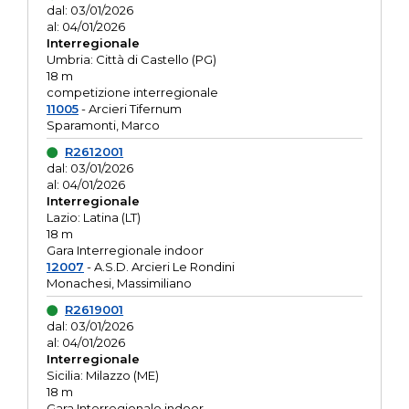
dal: 03/01/2026
al: 04/01/2026
Interregionale
Umbria: Città di Castello (PG)
18 m
competizione interregionale
11005
- Arcieri Tifernum
Sparamonti, Marco
R2612001
dal: 03/01/2026
al: 04/01/2026
Interregionale
Lazio: Latina (LT)
18 m
Gara Interregionale indoor
12007
- A.S.D. Arcieri Le Rondini
Monachesi, Massimiliano
R2619001
dal: 03/01/2026
al: 04/01/2026
Interregionale
Sicilia: Milazzo (ME)
18 m
Gara Interregionale indoor