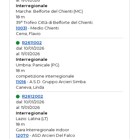
al: 11/01/2026
Interregionale
Marche: Belforte del Chienti (MC)
18 m
39° Trofeo Città di Belforte del Chienti.
10031
- Medio Chienti
Censi, Flavio
R2611002
dal: 10/01/2026
al: 11/01/2026
Interregionale
Umbria: Panicale (PG)
18 m
competizione interregionale
11016
- A.S.D. Gruppo Arcieri Simba
Caneva, Linda
R2612002
dal: 10/01/2026
al: 11/01/2026
Interregionale
Lazio: Latina (LT)
18 m
Gara Interregionale indoor
12070
- ASD Arcieri Del Falco