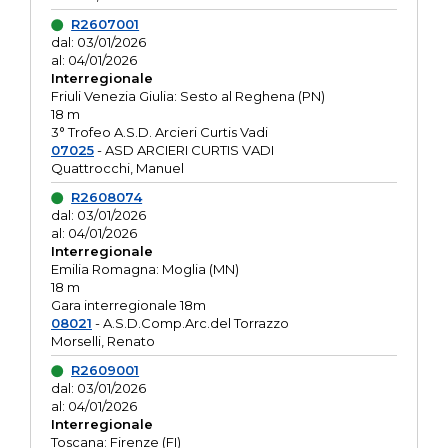
R2607001
dal: 03/01/2026
al: 04/01/2026
Interregionale
Friuli Venezia Giulia: Sesto al Reghena (PN)
18 m
3° Trofeo A.S.D. Arcieri Curtis Vadi
07025
- ASD ARCIERI CURTIS VADI
Quattrocchi, Manuel
R2608074
dal: 03/01/2026
al: 04/01/2026
Interregionale
Emilia Romagna: Moglia (MN)
18 m
Gara interregionale 18m
08021
- A.S.D.Comp.Arc.del Torrazzo
Morselli, Renato
R2609001
dal: 03/01/2026
al: 04/01/2026
Interregionale
Toscana: Firenze (FI)