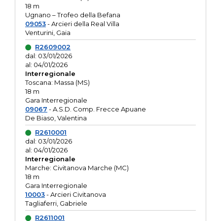
18 m
Ugnano – Trofeo della Befana
09053
- Arcieri della Real Villa
Venturini, Gaia
R2609002
dal: 03/01/2026
al: 04/01/2026
Interregionale
Toscana: Massa (MS)
18 m
Gara Interregionale
09067
- A.S.D. Comp. Frecce Apuane
De Biaso, Valentina
R2610001
dal: 03/01/2026
al: 04/01/2026
Interregionale
Marche: Civitanova Marche (MC)
18 m
Gara Interregionale
10003
- Arcieri Civitanova
Tagliaferri, Gabriele
R2611001