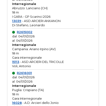
Interregionale
Abruzzo: Lanciano (CH)
18 m
I GARA - GP Scarinci 2026
13039
- ASD ARCIERI ANXANON
Di Stefano, Leonardo
R2615002
dal: 04/01/2026
al: 04/01/2026
Interregionale
Campania: Ariano Irpino (AV)
18 m
Gara interregionale
15113
- ASD ARCIERI DEL TRICOLLE
Voli, Antonio
R2616001
dal: 04/01/2026
al: 04/01/2026
Interregionale
Puglia: Crispiano (TA)
18 m
Gara Interregionale
16028
- A.D. Arcieri dello Jonio