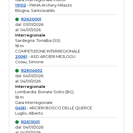
19102
- PAMA Archery Milazzo
Blogna, Santosvaldo
R2620001
dal: 03/01/2026
al: 04/01/2026
Interregionale
Sardegna: Torralba (SS)
18 m
COMPETIZIONE INTERREGIONALE
20061
- ASD ARCIERI MEJLOGU
Cossu, Simone
R2604002
dal: 04/01/2026
al: 04/01/2026
Interregionale
Lombardia: Bonate Sotto (BG)
18 m
Gara Interregionale
04161
- ARCIERI BOSCO DELLE QUERCE
Luglio, Alberto
R2613001
dal: 04/01/2026
al: 04/01/2026