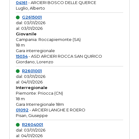
04161
- ARCIERI BOSCO DELLE QUERCE
Luglio, Alberto
G2615001
dal: 03/01/2026
al: 03/01/2026
Giovanile
Campania: Roccapiemonte (SA)
18 m
Gara interregionale
15034
- ASD ARCIERI ROCCA SAN QUIRICO
Giordano, Lorenzo
R2601001
dal: 03/01/2026
al: 04/01/2026
Interregionale
Piemonte: Priocca (CN)
18 m
Gara Interregionale 18m
01092
- ARCIERI LANGHE E ROERO
Pisan, Giuseppe
R2604001
dal: 03/01/2026
al: 04/01/2026