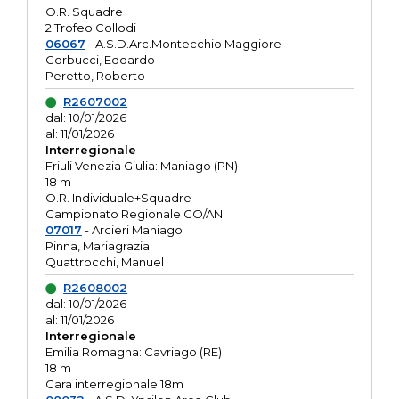
O.R. Squadre
2 Trofeo Collodi
06067
- A.S.D.Arc.Montecchio Maggiore
Corbucci, Edoardo
Peretto, Roberto
R2607002
dal: 10/01/2026
al: 11/01/2026
Interregionale
Friuli Venezia Giulia: Maniago (PN)
18 m
O.R. Individuale+Squadre
Campionato Regionale CO/AN
07017
- Arcieri Maniago
Pinna, Mariagrazia
Quattrocchi, Manuel
R2608002
dal: 10/01/2026
al: 11/01/2026
Interregionale
Emilia Romagna: Cavriago (RE)
18 m
Gara interregionale 18m