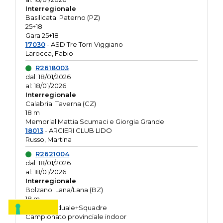
Interregionale
Basilicata: Paterno (PZ)
25+18
Gara 25+18
17030
- ASD Tre Torri Viggiano
Larocca, Fabio
R2618003
dal: 18/01/2026
al: 18/01/2026
Interregionale
Calabria: Taverna (CZ)
18 m
Memorial Mattia Scumaci e Giorgia Grande
18013
- ARCIERI CLUB LIDO
Russo, Martina
R2621004
dal: 18/01/2026
al: 18/01/2026
Interregionale
Bolzano: Lana/Lana (BZ)
18 m
O.R. Individuale+Squadre
Campionato provinciale indoor