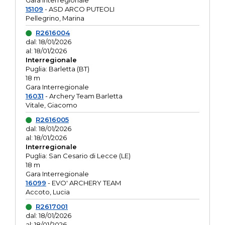
Gara interregionale
15109
- ASD ARCO PUTEOLI
Pellegrino, Marina
R2616004
dal: 18/01/2026
al: 18/01/2026
Interregionale
Puglia: Barletta (BT)
18 m
Gara Interregionale
16031
- Archery Team Barletta
Vitale, Giacomo
R2616005
dal: 18/01/2026
al: 18/01/2026
Interregionale
Puglia: San Cesario di Lecce (LE)
18 m
Gara Interregionale
16099
- EVO' ARCHERY TEAM
Accoto, Lucia
R2617001
dal: 18/01/2026
al: 18/01/2026