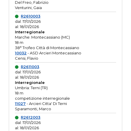
Del Freo, Fabrizio
Venturini, Gaia
R2610003
dal: 17/01/2026
al: 18/01/2026
Interregionale
Marche: Montecassiano (MC)
18 m
38° Trofeo Città di Montecassiano
10032
- ASD Arcieri Montecassiano
Censi, Flavio
R2611003
dal: 17/01/2026
al: 18/01/2026
Interregionale
Umbria: Terni (TR)
18 m
competizione interregionale
11027
- Arcieri Citta' Di Terni
Sparamonti, Marco
R2612003
dal: 17/01/2026
al: 18/01/2026