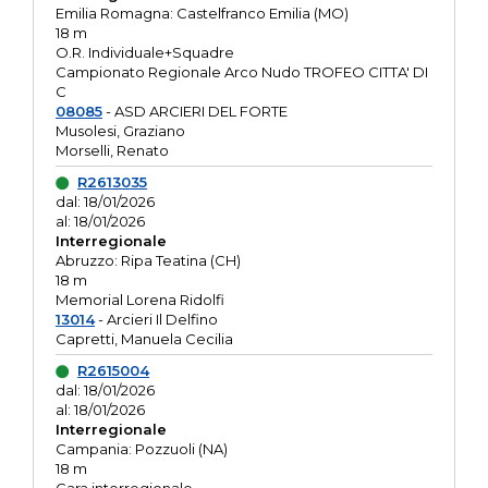
Emilia Romagna: Castelfranco Emilia (MO)
18 m
O.R. Individuale+Squadre
Campionato Regionale Arco Nudo TROFEO CITTA' DI
C
08085
- ASD ARCIERI DEL FORTE
Musolesi, Graziano
Morselli, Renato
R2613035
dal: 18/01/2026
al: 18/01/2026
Interregionale
Abruzzo: Ripa Teatina (CH)
18 m
Memorial Lorena Ridolfi
13014
- Arcieri Il Delfino
Capretti, Manuela Cecilia
R2615004
dal: 18/01/2026
al: 18/01/2026
Interregionale
Campania: Pozzuoli (NA)
18 m