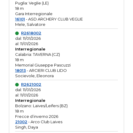
Puglia: Veglie (LE)
18 m
Gara Interregionale
16101
- ASD ARCHERY CLUB VEGLIE
Mele, Salvatore
R2618002
dal: 11/01/2026
al: 11/01/2026
Interregionale
Calabria: TAVERNA (CZ)
18 m
Memorial Giuseppe Pascuzzi
18013
- ARCIERI CLUB LIDO
Socievole, Eleonora
R2621002
dal: 11/01/2026
al: 11/01/2026
Interregionale
Bolzano: Laives/Leifers (BZ)
18 m
Frecce d’inverno 2026
21002
- Arco Club Laives
Singh, Daya