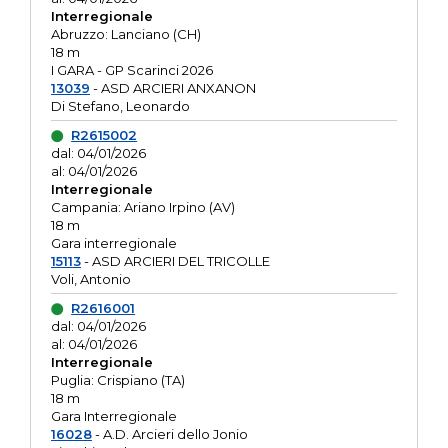
Interregionale
Abruzzo: Lanciano (CH)
18 m
I GARA - GP Scarinci 2026
13039
- ASD ARCIERI ANXANON
Di Stefano, Leonardo
R2615002
dal: 04/01/2026
al: 04/01/2026
Interregionale
Campania: Ariano Irpino (AV)
18 m
Gara interregionale
15113
- ASD ARCIERI DEL TRICOLLE
Voli, Antonio
R2616001
dal: 04/01/2026
al: 04/01/2026
Interregionale
Puglia: Crispiano (TA)
18 m
Gara Interregionale
16028
- A.D. Arcieri dello Jonio