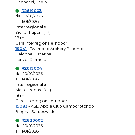
Cagnacci, Fabio
R2619003
dal: 10/01/2026
al: 11/01/2026
Interregionale
Sicilia: Trapani (TP)
18 m
Gara Interregionale indoor
19041
- Dyamond Archery Palermo
Daidone, Caterina
Lenzo, Carmela
R2619004
dal: 10/01/2026
al: 11/01/2026
Interregionale
Sicilia: Pedara (CT)
18 m
Gara Interregionale indoor
19083
- ASD Apple Club Camporotondo
Blogna, Santosvaldo
R2620002
dal: 10/01/2026
al: 11/01/2026