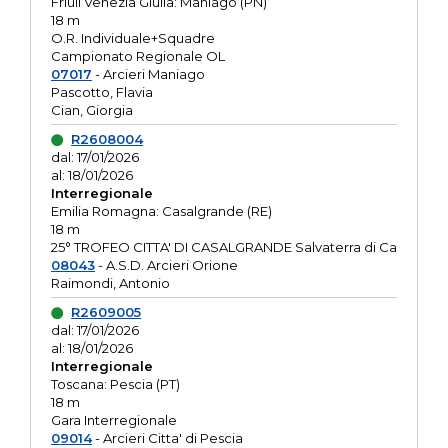
Friuli Venezia Giulia: Maniago (PN)
18 m
O.R. Individuale+Squadre
Campionato Regionale OL
07017
- Arcieri Maniago
Pascotto, Flavia
Cian, Giorgia
R2608004
dal: 17/01/2026
al: 18/01/2026
Interregionale
Emilia Romagna: Casalgrande (RE)
18 m
25° TROFEO CITTA' DI CASALGRANDE Salvaterra di Ca
08043
- A.S.D. Arcieri Orione
Raimondi, Antonio
R2609005
dal: 17/01/2026
al: 18/01/2026
Interregionale
Toscana: Pescia (PT)
18 m
Gara Interregionale
09014
- Arcieri Citta' di Pescia