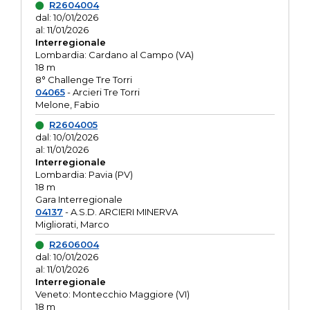
R2604004
dal: 10/01/2026
al: 11/01/2026
Interregionale
Lombardia: Cardano al Campo (VA)
18 m
8° Challenge Tre Torri
04065
- Arcieri Tre Torri
Melone, Fabio
R2604005
dal: 10/01/2026
al: 11/01/2026
Interregionale
Lombardia: Pavia (PV)
18 m
Gara Interregionale
04137
- A.S.D. ARCIERI MINERVA
Migliorati, Marco
R2606004
dal: 10/01/2026
al: 11/01/2026
Interregionale
Veneto: Montecchio Maggiore (VI)
18 m