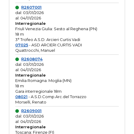
R2607001
dal: 03/01/2026
al: 04/01/2026
Interregionale
Friuli Venezia Giulia: Sesto al Reghena (PN)
18 m
3° Trofeo A.S.D. Arcieri Curtis Vadi
07025
- ASD ARCIERI CURTIS VADI
Quattrocchi, Manuel
R2608074
dal: 03/01/2026
al: 04/01/2026
Interregionale
Emilia Romagna: Moglia (MN)
18 m
Gara interregionale 18m
08021
- A.S.D.Comp.Arc.del Torrazzo
Morselli, Renato
R2609001
dal: 03/01/2026
al: 04/01/2026
Interregionale
Toscana: Firenze (FI)