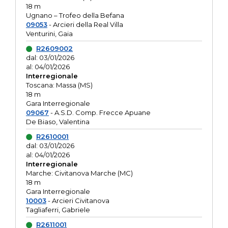
18 m
Ugnano – Trofeo della Befana
09053
- Arcieri della Real Villa
Venturini, Gaia
R2609002
dal: 03/01/2026
al: 04/01/2026
Interregionale
Toscana: Massa (MS)
18 m
Gara Interregionale
09067
- A.S.D. Comp. Frecce Apuane
De Biaso, Valentina
R2610001
dal: 03/01/2026
al: 04/01/2026
Interregionale
Marche: Civitanova Marche (MC)
18 m
Gara Interregionale
10003
- Arcieri Civitanova
Tagliaferri, Gabriele
R2611001