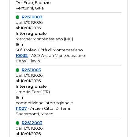
Del Freo, Fabrizio
Venturini, Gaia
R2610003
dal: 17/01/2026
al: 18/01/2026
Interregionale
Marche: Montecassiano (MC)
18 m
38° Trofeo Città di Montecassiano
10032
- ASD Arcieri Montecassiano
Censi, Flavio
R2611003
dal: 17/01/2026
al: 18/01/2026
Interregionale
Umbria: Terni (TR)
18 m
competizione interregionale
11027
- Arcieri Citta' Di Terni
Sparamonti, Marco
R2612003
dal: 17/01/2026
al: 18/01/2026