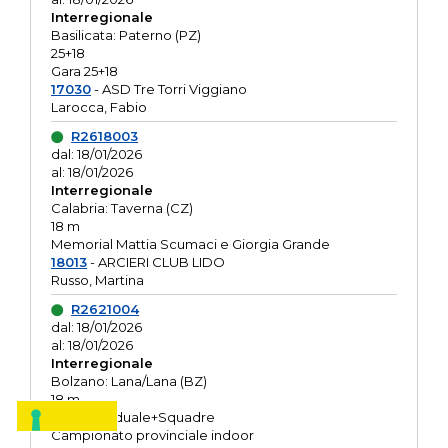
Interregionale
Basilicata: Paterno (PZ)
25+18
Gara 25+18
17030
- ASD Tre Torri Viggiano
Larocca, Fabio
R2618003
dal: 18/01/2026
al: 18/01/2026
Interregionale
Calabria: Taverna (CZ)
18 m
Memorial Mattia Scumaci e Giorgia Grande
18013
- ARCIERI CLUB LIDO
Russo, Martina
R2621004
dal: 18/01/2026
al: 18/01/2026
Interregionale
Bolzano: Lana/Lana (BZ)
18 m
O.R. Individuale+Squadre
Campionato provinciale indoor