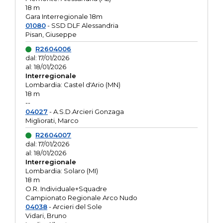
18 m
Gara Interregionale 18m
01080
- SSD DLF Alessandria
Pisan, Giuseppe
R2604006
dal: 17/01/2026
al: 18/01/2026
Interregionale
Lombardia: Castel d'Ario (MN)
18 m
--
04027
- A.S.D.Arcieri Gonzaga
Migliorati, Marco
R2604007
dal: 17/01/2026
al: 18/01/2026
Interregionale
Lombardia: Solaro (MI)
18 m
O.R. Individuale+Squadre
Campionato Regionale Arco Nudo
04038
- Arcieri del Sole
Vidari, Bruno