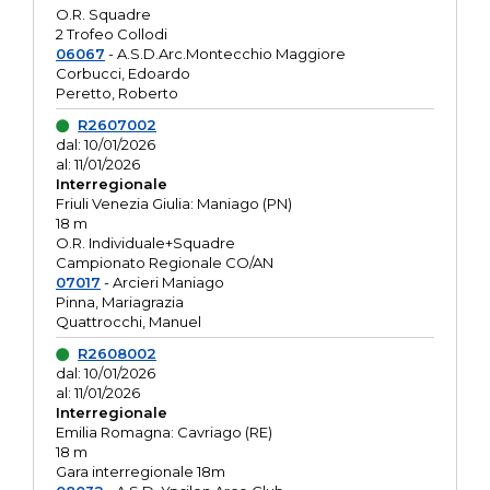
O.R. Squadre
2 Trofeo Collodi
06067
- A.S.D.Arc.Montecchio Maggiore
Corbucci, Edoardo
Peretto, Roberto
R2607002
dal: 10/01/2026
al: 11/01/2026
Interregionale
Friuli Venezia Giulia: Maniago (PN)
18 m
O.R. Individuale+Squadre
Campionato Regionale CO/AN
07017
- Arcieri Maniago
Pinna, Mariagrazia
Quattrocchi, Manuel
R2608002
dal: 10/01/2026
al: 11/01/2026
Interregionale
Emilia Romagna: Cavriago (RE)
18 m
Gara interregionale 18m