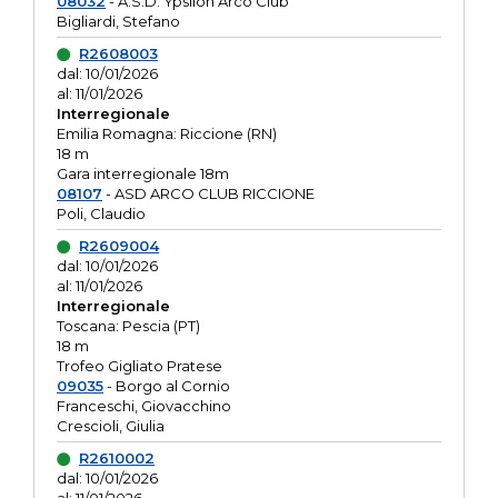
08032
- A.S.D. Ypsilon Arco Club
Bigliardi, Stefano
R2608003
dal: 10/01/2026
al: 11/01/2026
Interregionale
Emilia Romagna: Riccione (RN)
18 m
Gara interregionale 18m
08107
- ASD ARCO CLUB RICCIONE
Poli, Claudio
R2609004
dal: 10/01/2026
al: 11/01/2026
Interregionale
Toscana: Pescia (PT)
18 m
Trofeo Gigliato Pratese
09035
- Borgo al Cornio
Franceschi, Giovacchino
Crescioli, Giulia
R2610002
dal: 10/01/2026