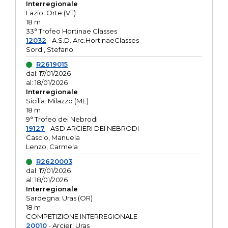
Interregionale
Lazio: Orte (VT)
18 m
33° Trofeo Hortinae Classes
12032
- A.S.D. Arc.HortinaeClasses
Sordi, Stefano
R2619015
dal: 17/01/2026
al: 18/01/2026
Interregionale
Sicilia: Milazzo (ME)
18 m
9° Trofeo dei Nebrodi
19127
- ASD ARCIERI DEI NEBRODI
Cascio, Manuela
Lenzo, Carmela
R2620003
dal: 17/01/2026
al: 18/01/2026
Interregionale
Sardegna: Uras (OR)
18 m
COMPETIZIONE INTERREGIONALE
20010
- Arcieri Uras