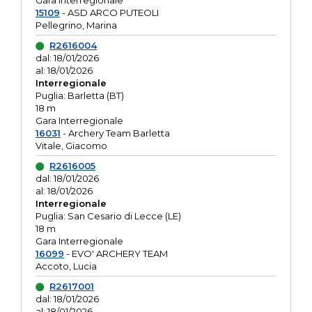
Gara interregionale
15109
- ASD ARCO PUTEOLI
Pellegrino, Marina
R2616004
dal: 18/01/2026
al: 18/01/2026
Interregionale
Puglia: Barletta (BT)
18 m
Gara Interregionale
16031
- Archery Team Barletta
Vitale, Giacomo
R2616005
dal: 18/01/2026
al: 18/01/2026
Interregionale
Puglia: San Cesario di Lecce (LE)
18 m
Gara Interregionale
16099
- EVO' ARCHERY TEAM
Accoto, Lucia
R2617001
dal: 18/01/2026
al: 18/01/2026