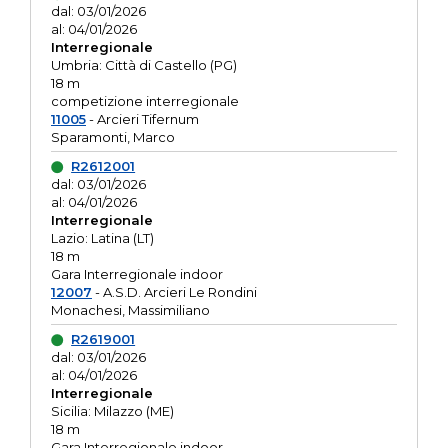
dal: 03/01/2026
al: 04/01/2026
Interregionale
Umbria: Città di Castello (PG)
18 m
competizione interregionale
11005
- Arcieri Tifernum
Sparamonti, Marco
R2612001
dal: 03/01/2026
al: 04/01/2026
Interregionale
Lazio: Latina (LT)
18 m
Gara Interregionale indoor
12007
- A.S.D. Arcieri Le Rondini
Monachesi, Massimiliano
R2619001
dal: 03/01/2026
al: 04/01/2026
Interregionale
Sicilia: Milazzo (ME)
18 m
Gara Interregionale indoor