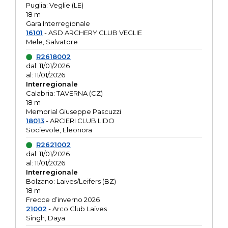
Puglia: Veglie (LE)
18 m
Gara Interregionale
16101
- ASD ARCHERY CLUB VEGLIE
Mele, Salvatore
R2618002
dal: 11/01/2026
al: 11/01/2026
Interregionale
Calabria: TAVERNA (CZ)
18 m
Memorial Giuseppe Pascuzzi
18013
- ARCIERI CLUB LIDO
Socievole, Eleonora
R2621002
dal: 11/01/2026
al: 11/01/2026
Interregionale
Bolzano: Laives/Leifers (BZ)
18 m
Frecce d’inverno 2026
21002
- Arco Club Laives
Singh, Daya