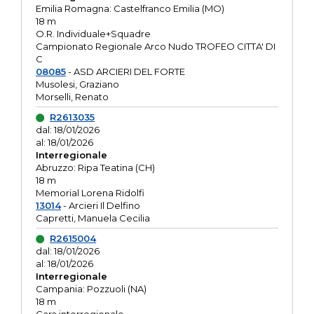
Emilia Romagna: Castelfranco Emilia (MO)
18 m
O.R. Individuale+Squadre
Campionato Regionale Arco Nudo TROFEO CITTA' DI
C
08085
- ASD ARCIERI DEL FORTE
Musolesi, Graziano
Morselli, Renato
R2613035
dal: 18/01/2026
al: 18/01/2026
Interregionale
Abruzzo: Ripa Teatina (CH)
18 m
Memorial Lorena Ridolfi
13014
- Arcieri Il Delfino
Capretti, Manuela Cecilia
R2615004
dal: 18/01/2026
al: 18/01/2026
Interregionale
Campania: Pozzuoli (NA)
18 m