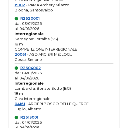
19102
- PAMA Archery Milazzo
Blogna, Santosvaldo
R2620001
dal: 03/01/2026
al: 04/01/2026
Interregionale
Sardegna: Torralba (SS)
18 m
COMPETIZIONE INTERREGIONALE
20061
- ASD ARCIERI MEJLOGU
Cossu, Simone
R2604002
dal: 04/01/2026
al: 04/01/2026
Interregionale
Lombardia: Bonate Sotto (BG)
18 m
Gara Interregionale
04161
- ARCIERI BOSCO DELLE QUERCE
Luglio, Alberto
R2613001
dal: 04/01/2026
al: 04/01/2026