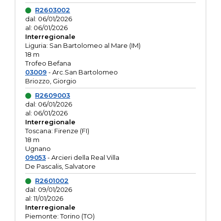
R2603002
dal: 06/01/2026
al: 06/01/2026
Interregionale
Liguria: San Bartolomeo al Mare (IM)
18 m
Trofeo Befana
03009
- Arc.San Bartolomeo
Briozzo, Giorgio
R2609003
dal: 06/01/2026
al: 06/01/2026
Interregionale
Toscana: Firenze (FI)
18 m
Ugnano
09053
- Arcieri della Real Villa
De Pascalis, Salvatore
R2601002
dal: 09/01/2026
al: 11/01/2026
Interregionale
Piemonte: Torino (TO)