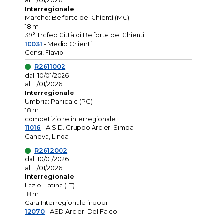
al: 11/01/2026
Interregionale
Marche: Belforte del Chienti (MC)
18 m
39° Trofeo Città di Belforte del Chienti.
10031
- Medio Chienti
Censi, Flavio
R2611002
dal: 10/01/2026
al: 11/01/2026
Interregionale
Umbria: Panicale (PG)
18 m
competizione interregionale
11016
- A.S.D. Gruppo Arcieri Simba
Caneva, Linda
R2612002
dal: 10/01/2026
al: 11/01/2026
Interregionale
Lazio: Latina (LT)
18 m
Gara Interregionale indoor
12070
- ASD Arcieri Del Falco