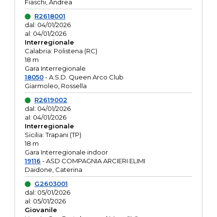
Fiaschi, Andrea
R2618001
dal: 04/01/2026
al: 04/01/2026
Interregionale
Calabria: Polistena (RC)
18 m
Gara Interregionale
18050
- A.S.D. Queen Arco Club
Giarmoleo, Rossella
R2619002
dal: 04/01/2026
al: 04/01/2026
Interregionale
Sicilia: Trapani (TP)
18 m
Gara Interregionale indoor
19116
- ASD COMPAGNIA ARCIERI ELIMI
Daidone, Caterina
G2603001
dal: 05/01/2026
al: 05/01/2026
Giovanile