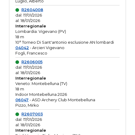
Luglio, Alberto
R2604008
dal: 17/01/2026
al: 18/01/2026
Interregionale
Lombardia: Vigevano (PV)
18 m
10° Torneo Di Sant'antonio esclusione AN lombardi
04042
- Arcieri Vigevano
Fogli, Francesco
R2606005
dal: 17/01/2026
al: 18/01/2026
Interregionale
Veneto: Montebelluna (TV)
18 m
Indoor Montebelluna 2026
06047
- ASD Archery Club Montebelluna
Pizzo, Mirko
R2607003
dal: 17/01/2026
al: 18/01/2026
Interregionale