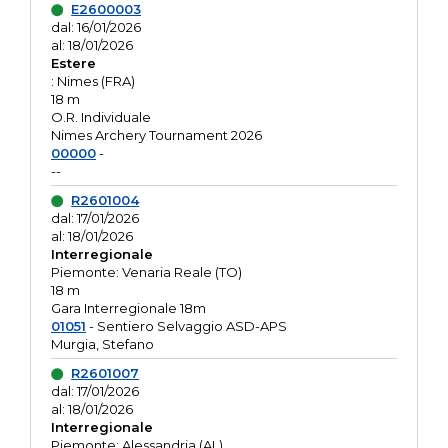
E2600003
dal: 16/01/2026
al: 18/01/2026
Estere
: Nimes (FRA)
18 m
O.R. Individuale
Nimes Archery Tournament 2026
00000
-
--
R2601004
dal: 17/01/2026
al: 18/01/2026
Interregionale
Piemonte: Venaria Reale (TO)
18 m
Gara Interregionale 18m
01051
- Sentiero Selvaggio ASD-APS
Murgia, Stefano
R2601007
dal: 17/01/2026
al: 18/01/2026
Interregionale
Piemonte: Alessandria (AL)