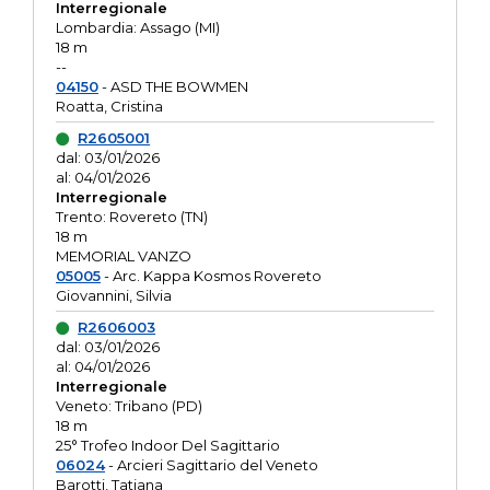
Interregionale
Lombardia: Assago (MI)
18 m
--
04150
- ASD THE BOWMEN
Roatta, Cristina
R2605001
dal: 03/01/2026
al: 04/01/2026
Interregionale
Trento: Rovereto (TN)
18 m
MEMORIAL VANZO
05005
- Arc. Kappa Kosmos Rovereto
Giovannini, Silvia
R2606003
dal: 03/01/2026
al: 04/01/2026
Interregionale
Veneto: Tribano (PD)
18 m
25° Trofeo Indoor Del Sagittario
06024
- Arcieri Sagittario del Veneto
Barotti, Tatiana