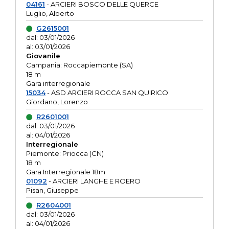
04161
- ARCIERI BOSCO DELLE QUERCE
Luglio, Alberto
G2615001
dal: 03/01/2026
al: 03/01/2026
Giovanile
Campania: Roccapiemonte (SA)
18 m
Gara interregionale
15034
- ASD ARCIERI ROCCA SAN QUIRICO
Giordano, Lorenzo
R2601001
dal: 03/01/2026
al: 04/01/2026
Interregionale
Piemonte: Priocca (CN)
18 m
Gara Interregionale 18m
01092
- ARCIERI LANGHE E ROERO
Pisan, Giuseppe
R2604001
dal: 03/01/2026
al: 04/01/2026