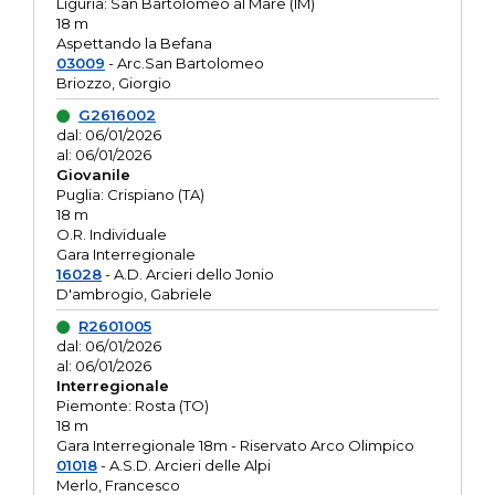
Liguria: San Bartolomeo al Mare (IM)
18 m
Aspettando la Befana
03009
- Arc.San Bartolomeo
Briozzo, Giorgio
G2616002
dal: 06/01/2026
al: 06/01/2026
Giovanile
Puglia: Crispiano (TA)
18 m
O.R. Individuale
Gara Interregionale
16028
- A.D. Arcieri dello Jonio
D'ambrogio, Gabriele
R2601005
dal: 06/01/2026
al: 06/01/2026
Interregionale
Piemonte: Rosta (TO)
18 m
Gara Interregionale 18m - Riservato Arco Olimpico
01018
- A.S.D. Arcieri delle Alpi
Merlo, Francesco