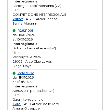
Interregionale
Sardegna: Decimomannu (CA)
18 m
COMPETIZIONE INTERREGIONALE
20057
- A.S.D. Arcieri Ichnos
Sanna, Vladimir
R2621001
dal: 10/01/2026
al: 10/01/2026
Interregionale
Bolzano: Laives/Leifers (BZ)
18 m
Winterpfeile 2026
21002
- Arco Club Laives
Singh, Daya
R2613002
dal: 11/01/2026
al: 11/01/2026
Interregionale
Abruzzo: Ripa Teatina (CH)
18 m
Gara Interregionale
13021
- ASD Arcieri delle Torri
Amura, Giuseppe