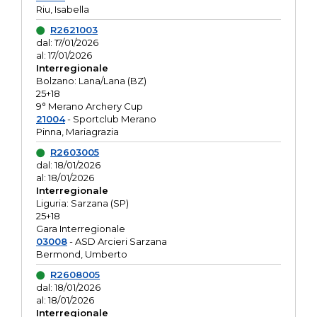
Riu, Isabella
R2621003
dal: 17/01/2026
al: 17/01/2026
Interregionale
Bolzano: Lana/Lana (BZ)
25+18
9° Merano Archery Cup
21004
- Sportclub Merano
Pinna, Mariagrazia
R2603005
dal: 18/01/2026
al: 18/01/2026
Interregionale
Liguria: Sarzana (SP)
25+18
Gara Interregionale
03008
- ASD Arcieri Sarzana
Bermond, Umberto
R2608005
dal: 18/01/2026
al: 18/01/2026
Interregionale