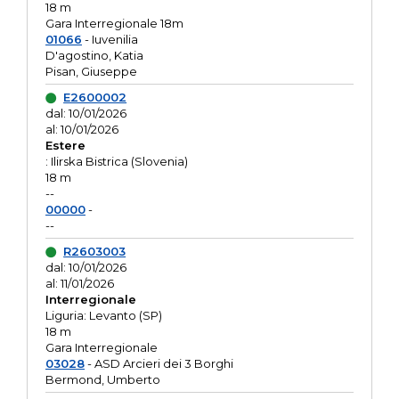
18 m
Gara Interregionale 18m
01066
- Iuvenilia
D'agostino, Katia
Pisan, Giuseppe
E2600002
dal: 10/01/2026
al: 10/01/2026
Estere
: Ilirska Bistrica (Slovenia)
18 m
--
00000
-
--
R2603003
dal: 10/01/2026
al: 11/01/2026
Interregionale
Liguria: Levanto (SP)
18 m
Gara Interregionale
03028
- ASD Arcieri dei 3 Borghi
Bermond, Umberto