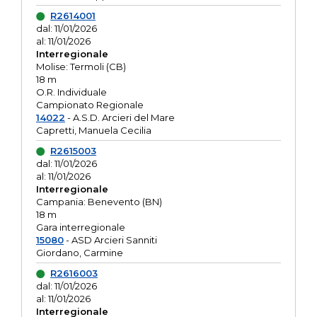
R2614001
dal: 11/01/2026
al: 11/01/2026
Interregionale
Molise: Termoli (CB)
18 m
O.R. Individuale
Campionato Regionale
14022
- A.S.D. Arcieri del Mare
Capretti, Manuela Cecilia
R2615003
dal: 11/01/2026
al: 11/01/2026
Interregionale
Campania: Benevento (BN)
18 m
Gara interregionale
15080
- ASD Arcieri Sanniti
Giordano, Carmine
R2616003
dal: 11/01/2026
al: 11/01/2026
Interregionale