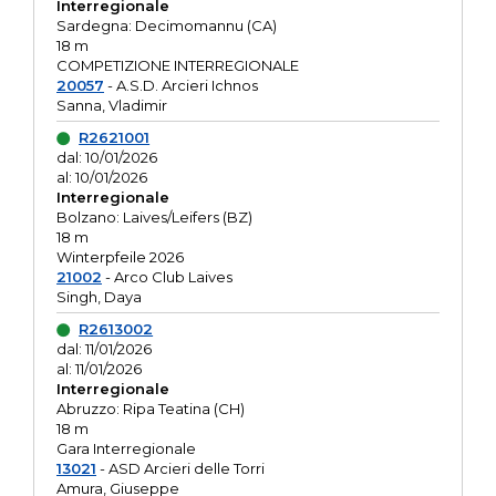
Interregionale
Sardegna: Decimomannu (CA)
18 m
COMPETIZIONE INTERREGIONALE
20057
- A.S.D. Arcieri Ichnos
Sanna, Vladimir
R2621001
dal: 10/01/2026
al: 10/01/2026
Interregionale
Bolzano: Laives/Leifers (BZ)
18 m
Winterpfeile 2026
21002
- Arco Club Laives
Singh, Daya
R2613002
dal: 11/01/2026
al: 11/01/2026
Interregionale
Abruzzo: Ripa Teatina (CH)
18 m
Gara Interregionale
13021
- ASD Arcieri delle Torri
Amura, Giuseppe