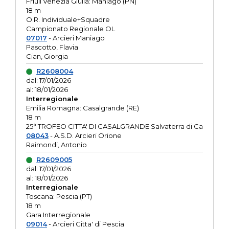
Friuli Venezia Giulia: Maniago (PN)
18 m
O.R. Individuale+Squadre
Campionato Regionale OL
07017
- Arcieri Maniago
Pascotto, Flavia
Cian, Giorgia
R2608004
dal: 17/01/2026
al: 18/01/2026
Interregionale
Emilia Romagna: Casalgrande (RE)
18 m
25° TROFEO CITTA' DI CASALGRANDE Salvaterra di Ca
08043
- A.S.D. Arcieri Orione
Raimondi, Antonio
R2609005
dal: 17/01/2026
al: 18/01/2026
Interregionale
Toscana: Pescia (PT)
18 m
Gara Interregionale
09014
- Arcieri Citta' di Pescia