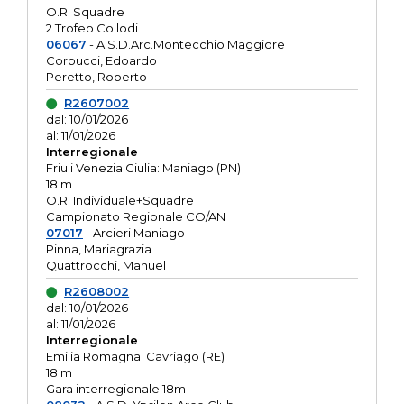
O.R. Squadre
2 Trofeo Collodi
06067
- A.S.D.Arc.Montecchio Maggiore
Corbucci, Edoardo
Peretto, Roberto
R2607002
dal: 10/01/2026
al: 11/01/2026
Interregionale
Friuli Venezia Giulia: Maniago (PN)
18 m
O.R. Individuale+Squadre
Campionato Regionale CO/AN
07017
- Arcieri Maniago
Pinna, Mariagrazia
Quattrocchi, Manuel
R2608002
dal: 10/01/2026
al: 11/01/2026
Interregionale
Emilia Romagna: Cavriago (RE)
18 m
Gara interregionale 18m