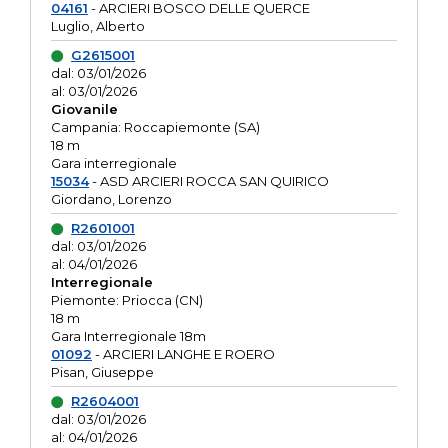
04161
- ARCIERI BOSCO DELLE QUERCE
Luglio, Alberto
G2615001
dal: 03/01/2026
al: 03/01/2026
Giovanile
Campania: Roccapiemonte (SA)
18 m
Gara interregionale
15034
- ASD ARCIERI ROCCA SAN QUIRICO
Giordano, Lorenzo
R2601001
dal: 03/01/2026
al: 04/01/2026
Interregionale
Piemonte: Priocca (CN)
18 m
Gara Interregionale 18m
01092
- ARCIERI LANGHE E ROERO
Pisan, Giuseppe
R2604001
dal: 03/01/2026
al: 04/01/2026