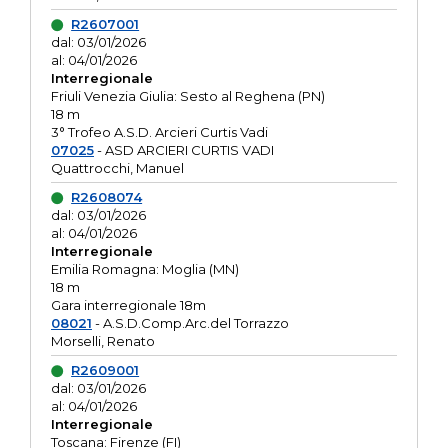
R2607001
dal: 03/01/2026
al: 04/01/2026
Interregionale
Friuli Venezia Giulia: Sesto al Reghena (PN)
18 m
3° Trofeo A.S.D. Arcieri Curtis Vadi
07025
- ASD ARCIERI CURTIS VADI
Quattrocchi, Manuel
R2608074
dal: 03/01/2026
al: 04/01/2026
Interregionale
Emilia Romagna: Moglia (MN)
18 m
Gara interregionale 18m
08021
- A.S.D.Comp.Arc.del Torrazzo
Morselli, Renato
R2609001
dal: 03/01/2026
al: 04/01/2026
Interregionale
Toscana: Firenze (FI)