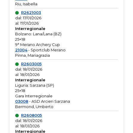
Riu, Isabella
R2621003
dal: 17/01/2026
al: 17/01/2026
Interregionale
Bolzano: Lana/Lana (BZ)
25+18
9° Merano Archery Cup
21004
- Sportclub Merano
Pinna, Mariagrazia
R2603005
dal: 18/01/2026
al: 18/01/2026
Interregionale
Liguria: Sarzana (SP)
25+18
Gara Interregionale
03008
- ASD Arcieri Sarzana
Bermond, Umberto
R2608005
dal: 18/01/2026
al: 18/01/2026
Interregionale