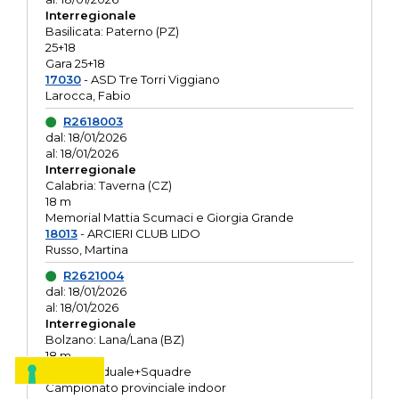
Interregionale
Basilicata: Paterno (PZ)
25+18
Gara 25+18
17030
- ASD Tre Torri Viggiano
Larocca, Fabio
R2618003
dal: 18/01/2026
al: 18/01/2026
Interregionale
Calabria: Taverna (CZ)
18 m
Memorial Mattia Scumaci e Giorgia Grande
18013
- ARCIERI CLUB LIDO
Russo, Martina
R2621004
dal: 18/01/2026
al: 18/01/2026
Interregionale
Bolzano: Lana/Lana (BZ)
18 m
O.R. Individuale+Squadre
Campionato provinciale indoor