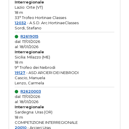
Interregionale
Lazio: Orte (VT)
18 m
33° Trofeo Hortinae Classes
12032
- A.S.D. Arc.HortinaeClasses
Sordi, Stefano
R2619015
dal: 17/01/2026
al: 18/01/2026
Interregionale
Sicilia: Milazzo (ME)
18 m
9° Trofeo dei Nebrodi
19127
- ASD ARCIERI DEI NEBRODI
Cascio, Manuela
Lenzo, Carmela
R2620003
dal: 17/01/2026
al: 18/01/2026
Interregionale
Sardegna: Uras (OR)
18 m
COMPETIZIONE INTERREGIONALE
20010
- Arcieri Uras