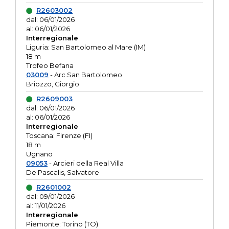
R2603002
dal: 06/01/2026
al: 06/01/2026
Interregionale
Liguria: San Bartolomeo al Mare (IM)
18 m
Trofeo Befana
03009
- Arc.San Bartolomeo
Briozzo, Giorgio
R2609003
dal: 06/01/2026
al: 06/01/2026
Interregionale
Toscana: Firenze (FI)
18 m
Ugnano
09053
- Arcieri della Real Villa
De Pascalis, Salvatore
R2601002
dal: 09/01/2026
al: 11/01/2026
Interregionale
Piemonte: Torino (TO)