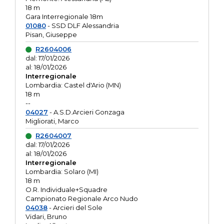
18 m
Gara Interregionale 18m
01080
- SSD DLF Alessandria
Pisan, Giuseppe
R2604006
dal: 17/01/2026
al: 18/01/2026
Interregionale
Lombardia: Castel d'Ario (MN)
18 m
--
04027
- A.S.D.Arcieri Gonzaga
Migliorati, Marco
R2604007
dal: 17/01/2026
al: 18/01/2026
Interregionale
Lombardia: Solaro (MI)
18 m
O.R. Individuale+Squadre
Campionato Regionale Arco Nudo
04038
- Arcieri del Sole
Vidari, Bruno