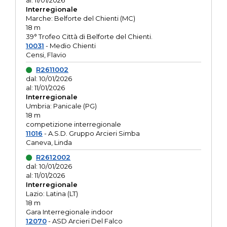
al: 11/01/2026
Interregionale
Marche: Belforte del Chienti (MC)
18 m
39° Trofeo Città di Belforte del Chienti.
10031
- Medio Chienti
Censi, Flavio
R2611002
dal: 10/01/2026
al: 11/01/2026
Interregionale
Umbria: Panicale (PG)
18 m
competizione interregionale
11016
- A.S.D. Gruppo Arcieri Simba
Caneva, Linda
R2612002
dal: 10/01/2026
al: 11/01/2026
Interregionale
Lazio: Latina (LT)
18 m
Gara Interregionale indoor
12070
- ASD Arcieri Del Falco