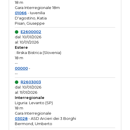
18 m
Gara Interregionale 18m
01066
- Iuvenilia
D'agostino, Katia
Pisan, Giuseppe
E2600002
dal: 10/01/2026
al: 10/01/2026
Estere
: Ilirska Bistrica (Slovenia)
18 m
--
00000
-
--
R2603003
dal: 10/01/2026
al: 11/01/2026
Interregionale
Liguria: Levanto (SP)
18 m
Gara Interregionale
03028
- ASD Arcieri dei 3 Borghi
Bermond, Umberto