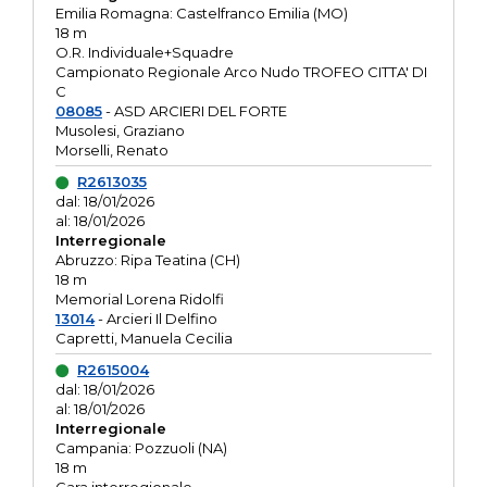
Emilia Romagna: Castelfranco Emilia (MO)
18 m
O.R. Individuale+Squadre
Campionato Regionale Arco Nudo TROFEO CITTA' DI
C
08085
- ASD ARCIERI DEL FORTE
Musolesi, Graziano
Morselli, Renato
R2613035
dal: 18/01/2026
al: 18/01/2026
Interregionale
Abruzzo: Ripa Teatina (CH)
18 m
Memorial Lorena Ridolfi
13014
- Arcieri Il Delfino
Capretti, Manuela Cecilia
R2615004
dal: 18/01/2026
al: 18/01/2026
Interregionale
Campania: Pozzuoli (NA)
18 m