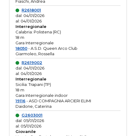
Fiaschi, Andrea
R2618001
dal: 04/01/2026
al: 04/01/2026
Interregionale
Calabria: Polistena (RC)
18 m
Gara Interregionale
18050
- A.S.D. Queen Arco Club
Giarmoleo, Rossella
R2619002
dal: 04/01/2026
al: 04/01/2026
Interregionale
Sicilia: Trapani (TP)
18 m
Gara Interregionale indoor
19116
- ASD COMPAGNIA ARCIERI ELIMI
Daidone, Caterina
G2603001
dal: 05/01/2026
al: 05/01/2026
Giovanile