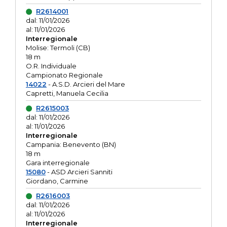
R2614001
dal: 11/01/2026
al: 11/01/2026
Interregionale
Molise: Termoli (CB)
18 m
O.R. Individuale
Campionato Regionale
14022
- A.S.D. Arcieri del Mare
Capretti, Manuela Cecilia
R2615003
dal: 11/01/2026
al: 11/01/2026
Interregionale
Campania: Benevento (BN)
18 m
Gara interregionale
15080
- ASD Arcieri Sanniti
Giordano, Carmine
R2616003
dal: 11/01/2026
al: 11/01/2026
Interregionale