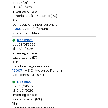
dal: 03/01/2026
al: 04/01/2026
Interregionale
Umbria: Città di Castello (PG)
18 m
competizione interregionale
11005
- Arcieri Tifernum
Sparamonti, Marco
R2612001
dal: 03/01/2026
al: 04/01/2026
Interregionale
Lazio: Latina (LT)
18 m
Gara Interregionale indoor
12007
- A.S.D. Arcieri Le Rondini
Monachesi, Massimiliano
R2619001
dal: 03/01/2026
al: 04/01/2026
Interregionale
Sicilia: Milazzo (ME)
18 m
Gara Interregionale indoor