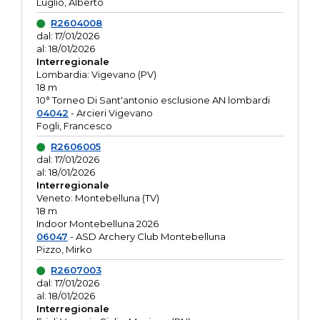
Luglio, Alberto
R2604008
dal: 17/01/2026
al: 18/01/2026
Interregionale
Lombardia: Vigevano (PV)
18 m
10° Torneo Di Sant'antonio esclusione AN lombardi
04042
- Arcieri Vigevano
Fogli, Francesco
R2606005
dal: 17/01/2026
al: 18/01/2026
Interregionale
Veneto: Montebelluna (TV)
18 m
Indoor Montebelluna 2026
06047
- ASD Archery Club Montebelluna
Pizzo, Mirko
R2607003
dal: 17/01/2026
al: 18/01/2026
Interregionale