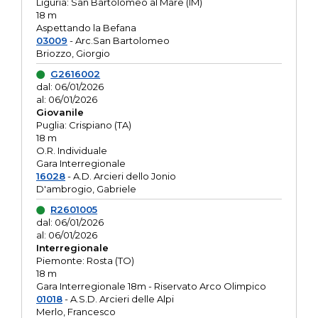
Liguria: San Bartolomeo al Mare (IM)
18 m
Aspettando la Befana
03009
- Arc.San Bartolomeo
Briozzo, Giorgio
G2616002
dal: 06/01/2026
al: 06/01/2026
Giovanile
Puglia: Crispiano (TA)
18 m
O.R. Individuale
Gara Interregionale
16028
- A.D. Arcieri dello Jonio
D'ambrogio, Gabriele
R2601005
dal: 06/01/2026
al: 06/01/2026
Interregionale
Piemonte: Rosta (TO)
18 m
Gara Interregionale 18m - Riservato Arco Olimpico
01018
- A.S.D. Arcieri delle Alpi
Merlo, Francesco