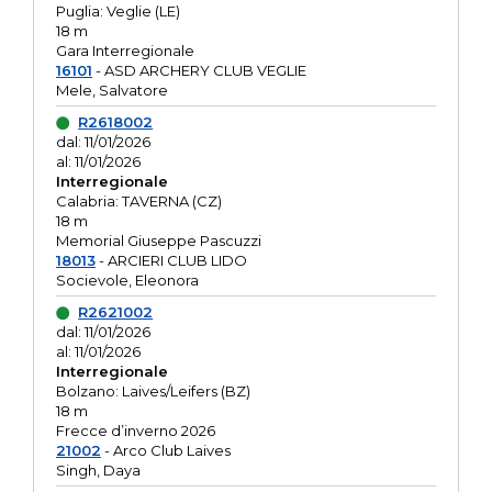
Puglia: Veglie (LE)
18 m
Gara Interregionale
16101
- ASD ARCHERY CLUB VEGLIE
Mele, Salvatore
R2618002
dal: 11/01/2026
al: 11/01/2026
Interregionale
Calabria: TAVERNA (CZ)
18 m
Memorial Giuseppe Pascuzzi
18013
- ARCIERI CLUB LIDO
Socievole, Eleonora
R2621002
dal: 11/01/2026
al: 11/01/2026
Interregionale
Bolzano: Laives/Leifers (BZ)
18 m
Frecce d’inverno 2026
21002
- Arco Club Laives
Singh, Daya