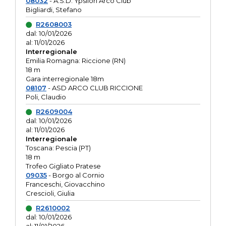
08032
- A.S.D. Ypsilon Arco Club
Bigliardi, Stefano
R2608003
dal: 10/01/2026
al: 11/01/2026
Interregionale
Emilia Romagna: Riccione (RN)
18 m
Gara interregionale 18m
08107
- ASD ARCO CLUB RICCIONE
Poli, Claudio
R2609004
dal: 10/01/2026
al: 11/01/2026
Interregionale
Toscana: Pescia (PT)
18 m
Trofeo Gigliato Pratese
09035
- Borgo al Cornio
Franceschi, Giovacchino
Crescioli, Giulia
R2610002
dal: 10/01/2026