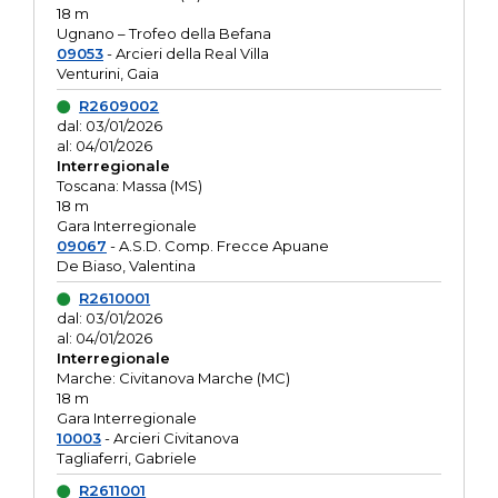
18 m
Ugnano – Trofeo della Befana
09053
- Arcieri della Real Villa
Venturini, Gaia
R2609002
dal: 03/01/2026
al: 04/01/2026
Interregionale
Toscana: Massa (MS)
18 m
Gara Interregionale
09067
- A.S.D. Comp. Frecce Apuane
De Biaso, Valentina
R2610001
dal: 03/01/2026
al: 04/01/2026
Interregionale
Marche: Civitanova Marche (MC)
18 m
Gara Interregionale
10003
- Arcieri Civitanova
Tagliaferri, Gabriele
R2611001