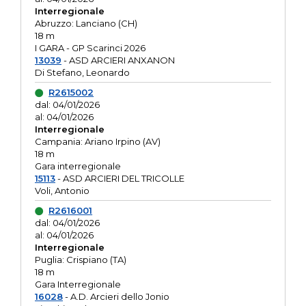
Interregionale
Abruzzo: Lanciano (CH)
18 m
I GARA - GP Scarinci 2026
13039
- ASD ARCIERI ANXANON
Di Stefano, Leonardo
R2615002
dal: 04/01/2026
al: 04/01/2026
Interregionale
Campania: Ariano Irpino (AV)
18 m
Gara interregionale
15113
- ASD ARCIERI DEL TRICOLLE
Voli, Antonio
R2616001
dal: 04/01/2026
al: 04/01/2026
Interregionale
Puglia: Crispiano (TA)
18 m
Gara Interregionale
16028
- A.D. Arcieri dello Jonio