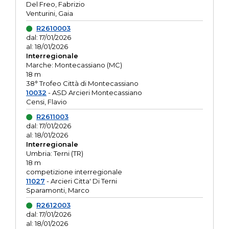
Del Freo, Fabrizio
Venturini, Gaia
R2610003
dal: 17/01/2026
al: 18/01/2026
Interregionale
Marche: Montecassiano (MC)
18 m
38° Trofeo Città di Montecassiano
10032
- ASD Arcieri Montecassiano
Censi, Flavio
R2611003
dal: 17/01/2026
al: 18/01/2026
Interregionale
Umbria: Terni (TR)
18 m
competizione interregionale
11027
- Arcieri Citta' Di Terni
Sparamonti, Marco
R2612003
dal: 17/01/2026
al: 18/01/2026