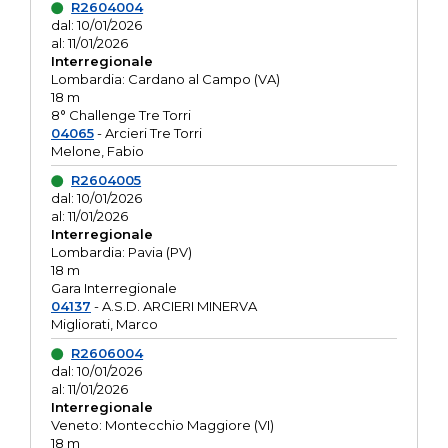
R2604004
dal: 10/01/2026
al: 11/01/2026
Interregionale
Lombardia: Cardano al Campo (VA)
18 m
8° Challenge Tre Torri
04065
- Arcieri Tre Torri
Melone, Fabio
R2604005
dal: 10/01/2026
al: 11/01/2026
Interregionale
Lombardia: Pavia (PV)
18 m
Gara Interregionale
04137
- A.S.D. ARCIERI MINERVA
Migliorati, Marco
R2606004
dal: 10/01/2026
al: 11/01/2026
Interregionale
Veneto: Montecchio Maggiore (VI)
18 m