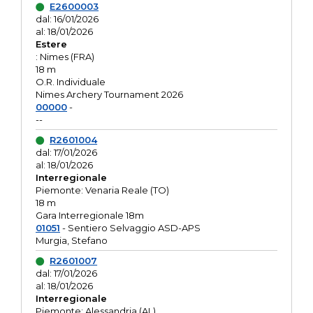
E2600003
dal: 16/01/2026
al: 18/01/2026
Estere
: Nimes (FRA)
18 m
O.R. Individuale
Nimes Archery Tournament 2026
00000
-
--
R2601004
dal: 17/01/2026
al: 18/01/2026
Interregionale
Piemonte: Venaria Reale (TO)
18 m
Gara Interregionale 18m
01051
- Sentiero Selvaggio ASD-APS
Murgia, Stefano
R2601007
dal: 17/01/2026
al: 18/01/2026
Interregionale
Piemonte: Alessandria (AL)