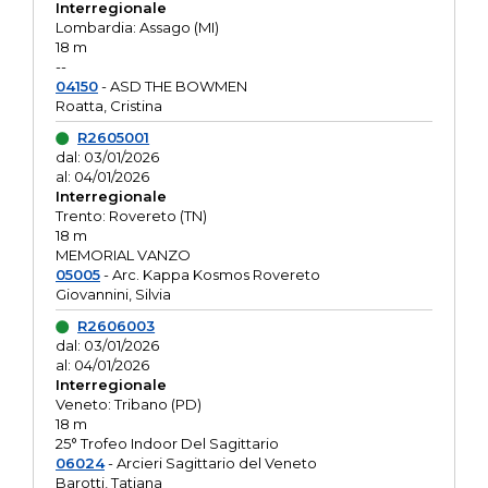
Interregionale
Lombardia: Assago (MI)
18 m
--
04150
- ASD THE BOWMEN
Roatta, Cristina
R2605001
dal: 03/01/2026
al: 04/01/2026
Interregionale
Trento: Rovereto (TN)
18 m
MEMORIAL VANZO
05005
- Arc. Kappa Kosmos Rovereto
Giovannini, Silvia
R2606003
dal: 03/01/2026
al: 04/01/2026
Interregionale
Veneto: Tribano (PD)
18 m
25° Trofeo Indoor Del Sagittario
06024
- Arcieri Sagittario del Veneto
Barotti, Tatiana