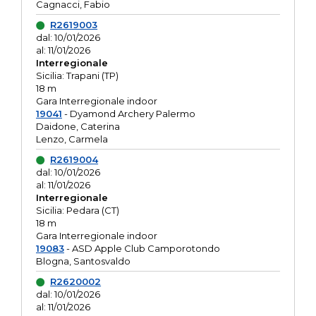
Cagnacci, Fabio
R2619003
dal: 10/01/2026
al: 11/01/2026
Interregionale
Sicilia: Trapani (TP)
18 m
Gara Interregionale indoor
19041
- Dyamond Archery Palermo
Daidone, Caterina
Lenzo, Carmela
R2619004
dal: 10/01/2026
al: 11/01/2026
Interregionale
Sicilia: Pedara (CT)
18 m
Gara Interregionale indoor
19083
- ASD Apple Club Camporotondo
Blogna, Santosvaldo
R2620002
dal: 10/01/2026
al: 11/01/2026