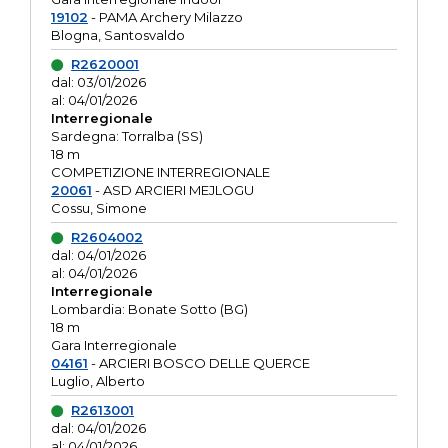
19102
- PAMA Archery Milazzo
Blogna, Santosvaldo
R2620001
dal: 03/01/2026
al: 04/01/2026
Interregionale
Sardegna: Torralba (SS)
18 m
COMPETIZIONE INTERREGIONALE
20061
- ASD ARCIERI MEJLOGU
Cossu, Simone
R2604002
dal: 04/01/2026
al: 04/01/2026
Interregionale
Lombardia: Bonate Sotto (BG)
18 m
Gara Interregionale
04161
- ARCIERI BOSCO DELLE QUERCE
Luglio, Alberto
R2613001
dal: 04/01/2026
al: 04/01/2026