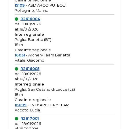
Gara interregionale
15109
- ASD ARCO PUTEOLI
Pellegrino, Marina
R2616004
dal: 18/01/2026
al: 18/01/2026
Interregionale
Puglia: Barletta (BT)
18 m
Gara Interregionale
16031
- Archery Team Barletta
Vitale, Giacomo
R2616005
dal: 18/01/2026
al: 18/01/2026
Interregionale
Puglia: San Cesario di Lecce (LE)
18 m
Gara Interregionale
16099
- EVO' ARCHERY TEAM
Accoto, Lucia
R2617001
dal: 18/01/2026
al: 18/01/2026