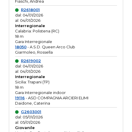
Fiaschi, Andrea
R2618001
dal: 04/01/2026
al: 04/01/2026
Interregionale
Calabria: Polistena (RC)
18 m
Gara Interregionale
18050
- A.S.D. Queen Arco Club
Giarmoleo, Rossella
R2619002
dal: 04/01/2026
al: 04/01/2026
Interregionale
Sicilia: Trapani (TP)
18 m
Gara Interregionale indoor
19116
- ASD COMPAGNIA ARCIERI ELIMI
Daidone, Caterina
G2603001
dal: 05/01/2026
al: 05/01/2026
Giovanile