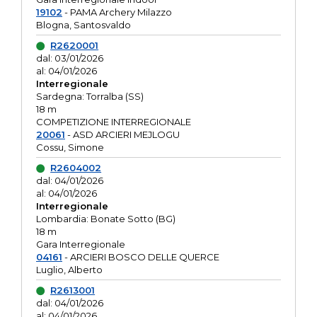
19102
- PAMA Archery Milazzo
Blogna, Santosvaldo
R2620001
dal: 03/01/2026
al: 04/01/2026
Interregionale
Sardegna: Torralba (SS)
18 m
COMPETIZIONE INTERREGIONALE
20061
- ASD ARCIERI MEJLOGU
Cossu, Simone
R2604002
dal: 04/01/2026
al: 04/01/2026
Interregionale
Lombardia: Bonate Sotto (BG)
18 m
Gara Interregionale
04161
- ARCIERI BOSCO DELLE QUERCE
Luglio, Alberto
R2613001
dal: 04/01/2026
al: 04/01/2026