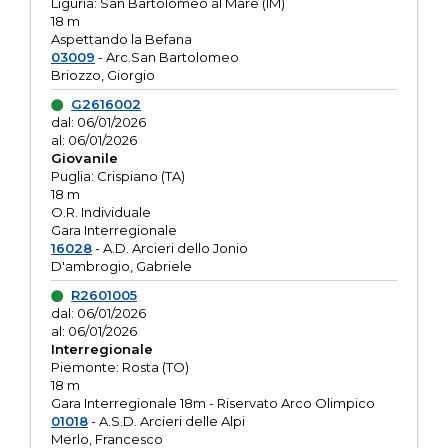
Liguria: San Bartolomeo al Mare (IM)
18 m
Aspettando la Befana
03009
- Arc.San Bartolomeo
Briozzo, Giorgio
G2616002
dal: 06/01/2026
al: 06/01/2026
Giovanile
Puglia: Crispiano (TA)
18 m
O.R. Individuale
Gara Interregionale
16028
- A.D. Arcieri dello Jonio
D'ambrogio, Gabriele
R2601005
dal: 06/01/2026
al: 06/01/2026
Interregionale
Piemonte: Rosta (TO)
18 m
Gara Interregionale 18m - Riservato Arco Olimpico
01018
- A.S.D. Arcieri delle Alpi
Merlo, Francesco