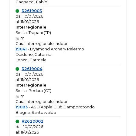
Cagnacci, Fabio
R2619003
dal: 10/01/2026
al: 11/01/2026
Interregionale
Sicilia: Trapani (TP)
18 m
Gara Interregionale indoor
19041
- Dyamond Archery Palermo
Daidone, Caterina
Lenzo, Carmela
R2619004
dal: 10/01/2026
al: 11/01/2026
Interregionale
Sicilia: Pedara (CT)
18 m
Gara Interregionale indoor
19083
- ASD Apple Club Camporotondo
Blogna, Santosvaldo
R2620002
dal: 10/01/2026
al: 11/01/2026