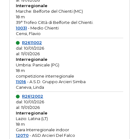
al: 11/01/2026
Interregionale
Marche: Belforte del Chienti (MC)
18 m
39° Trofeo Città di Belforte del Chienti.
10031
- Medio Chienti
Censi, Flavio
R2611002
dal: 10/01/2026
al: 11/01/2026
Interregionale
Umbria: Panicale (PG)
18 m
competizione interregionale
11016
- A.S.D. Gruppo Arcieri Simba
Caneva, Linda
R2612002
dal: 10/01/2026
al: 11/01/2026
Interregionale
Lazio: Latina (LT)
18 m
Gara Interregionale indoor
12070
- ASD Arcieri Del Falco