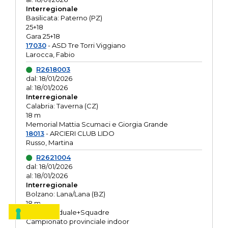
Interregionale
Basilicata: Paterno (PZ)
25+18
Gara 25+18
17030
- ASD Tre Torri Viggiano
Larocca, Fabio
R2618003
dal: 18/01/2026
al: 18/01/2026
Interregionale
Calabria: Taverna (CZ)
18 m
Memorial Mattia Scumaci e Giorgia Grande
18013
- ARCIERI CLUB LIDO
Russo, Martina
R2621004
dal: 18/01/2026
al: 18/01/2026
Interregionale
Bolzano: Lana/Lana (BZ)
18 m
O.R. Individuale+Squadre
Campionato provinciale indoor