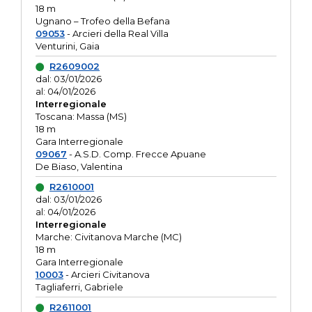
18 m
Ugnano – Trofeo della Befana
09053
- Arcieri della Real Villa
Venturini, Gaia
R2609002
dal: 03/01/2026
al: 04/01/2026
Interregionale
Toscana: Massa (MS)
18 m
Gara Interregionale
09067
- A.S.D. Comp. Frecce Apuane
De Biaso, Valentina
R2610001
dal: 03/01/2026
al: 04/01/2026
Interregionale
Marche: Civitanova Marche (MC)
18 m
Gara Interregionale
10003
- Arcieri Civitanova
Tagliaferri, Gabriele
R2611001