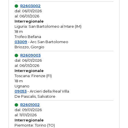
R2603002
dal: 06/01/2026
al: 06/01/2026
Interregionale
Liguria: San Bartolomeo al Mare (IM)
18 m
Trofeo Befana
03009
- Arc.San Bartolomeo
Briozzo, Giorgio
R2609003
dal: 06/01/2026
al: 06/01/2026
Interregionale
Toscana: Firenze (FI)
18 m
Ugnano
09053
- Arcieri della Real Villa
De Pascalis, Salvatore
R2601002
dal: 09/01/2026
al: 11/01/2026
Interregionale
Piemonte: Torino (TO)