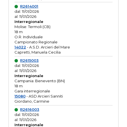
R2614001
dal: 11/01/2026
al: 11/01/2026
Interregionale
Molise: Termoli (CB)
18 m
O.R. Individuale
Campionato Regionale
14022
- A.S.D. Arcieri del Mare
Capretti, Manuela Cecilia
R2615003
dal: 11/01/2026
al: 11/01/2026
Interregionale
Campania: Benevento (BN)
18 m
Gara interregionale
15080
- ASD Arcieri Sanniti
Giordano, Carmine
R2616003
dal: 11/01/2026
al: 11/01/2026
Interregionale