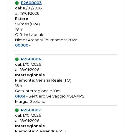
E2600003
dal: 16/01/2026
al: 18/01/2026
Estere
: Nimes (FRA)
18 m
O.R. Individuale
Nimes Archery Tournament 2026
00000
-
--
R2601004
dal: 17/01/2026
al: 18/01/2026
Interregionale
Piemonte: Venaria Reale (TO)
18 m
Gara Interregionale 18m
01051
- Sentiero Selvaggio ASD-APS
Murgia, Stefano
R2601007
dal: 17/01/2026
al: 18/01/2026
Interregionale
Piemonte: Alessandria (AL)