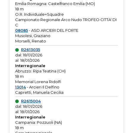
Emilia Romagna: Castelfranco Emilia (MO)
18 m
O.R. Individuale+Squadre
Campionato Regionale Arco Nudo TROFEO CITTA' DI
C
08085
- ASD ARCIERI DEL FORTE
Musolesi, Graziano
Morselli, Renato
R2613035
dal: 18/01/2026
al: 18/01/2026
Interregionale
Abruzzo: Ripa Teatina (CH)
18 m
Memorial Lorena Ridolfi
13014
- Arcieri Il Delfino
Capretti, Manuela Cecilia
R2615004
dal: 18/01/2026
al: 18/01/2026
Interregionale
Campania: Pozzuoli (NA)
18 m