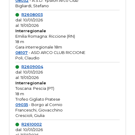
08032
- A.S.D. Ypsilon Arco Club
Bigliardi, Stefano
R2608003
dal: 10/01/2026
al: 11/01/2026
Interregionale
Emilia Romagna: Riccione (RN)
18 m
Gara interregionale 18m
08107
- ASD ARCO CLUB RICCIONE
Poli, Claudio
R2609004
dal: 10/01/2026
al: 11/01/2026
Interregionale
Toscana: Pescia (PT)
18 m
Trofeo Gigliato Pratese
09035
- Borgo al Cornio
Franceschi, Giovacchino
Crescioli, Giulia
R2610002
dal: 10/01/2026