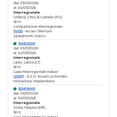
dal: 03/01/2026
al: 04/01/2026
Interregionale
Umbria: Città di Castello (PG)
18 m
competizione interregionale
11005
- Arcieri Tifernum
Sparamonti, Marco
R2612001
dal: 03/01/2026
al: 04/01/2026
Interregionale
Lazio: Latina (LT)
18 m
Gara Interregionale indoor
12007
- A.S.D. Arcieri Le Rondini
Monachesi, Massimiliano
R2619001
dal: 03/01/2026
al: 04/01/2026
Interregionale
Sicilia: Milazzo (ME)
18 m
Gara Interregionale indoor