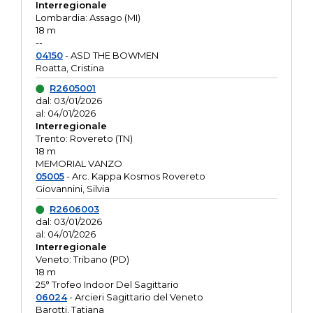
Interregionale
Lombardia: Assago (MI)
18 m
--
04150
- ASD THE BOWMEN
Roatta, Cristina
R2605001
dal: 03/01/2026
al: 04/01/2026
Interregionale
Trento: Rovereto (TN)
18 m
MEMORIAL VANZO
05005
- Arc. Kappa Kosmos Rovereto
Giovannini, Silvia
R2606003
dal: 03/01/2026
al: 04/01/2026
Interregionale
Veneto: Tribano (PD)
18 m
25° Trofeo Indoor Del Sagittario
06024
- Arcieri Sagittario del Veneto
Barotti, Tatiana