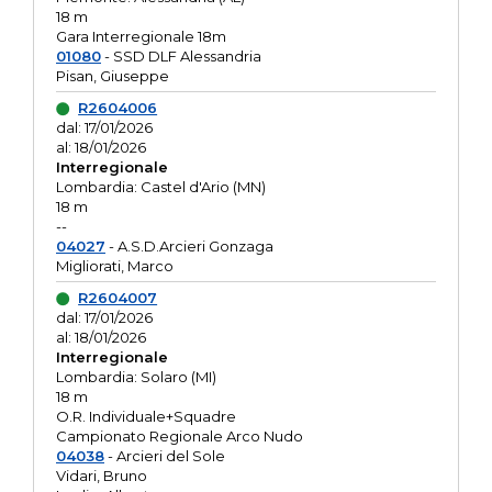
18 m
Gara Interregionale 18m
01080
- SSD DLF Alessandria
Pisan, Giuseppe
R2604006
dal: 17/01/2026
al: 18/01/2026
Interregionale
Lombardia: Castel d'Ario (MN)
18 m
--
04027
- A.S.D.Arcieri Gonzaga
Migliorati, Marco
R2604007
dal: 17/01/2026
al: 18/01/2026
Interregionale
Lombardia: Solaro (MI)
18 m
O.R. Individuale+Squadre
Campionato Regionale Arco Nudo
04038
- Arcieri del Sole
Vidari, Bruno