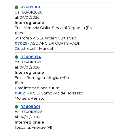
R2607001
dal: 03/01/2026
al: 04/01/2026
Interregionale
Friuli Venezia Giulia: Sesto al Reghena (PN)
18 m
3° Trofeo A.S.D. Arcieri Curtis Vadi
07025
- ASD ARCIERI CURTIS VADI
Quattrocchi, Manuel
R2608074
dal: 03/01/2026
al: 04/01/2026
Interregionale
Emilia Romagna: Moglia (MN)
18 m
Gara interregionale 18m
08021
- A.S.D.Comp.Arc.del Torrazzo
Morselli, Renato
R2609001
dal: 03/01/2026
al: 04/01/2026
Interregionale
Toscana: Firenze (FI)