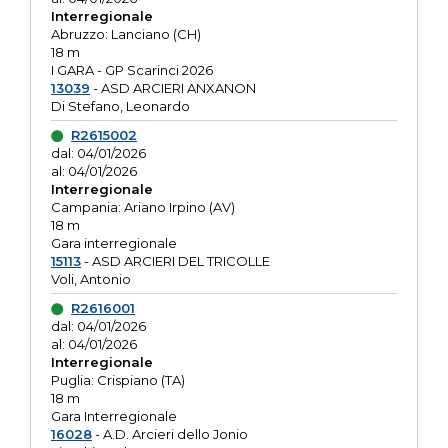
Interregionale
Abruzzo: Lanciano (CH)
18 m
I GARA - GP Scarinci 2026
13039
- ASD ARCIERI ANXANON
Di Stefano, Leonardo
R2615002
dal: 04/01/2026
al: 04/01/2026
Interregionale
Campania: Ariano Irpino (AV)
18 m
Gara interregionale
15113
- ASD ARCIERI DEL TRICOLLE
Voli, Antonio
R2616001
dal: 04/01/2026
al: 04/01/2026
Interregionale
Puglia: Crispiano (TA)
18 m
Gara Interregionale
16028
- A.D. Arcieri dello Jonio