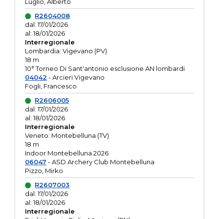
Luglio, Alberto
R2604008
dal: 17/01/2026
al: 18/01/2026
Interregionale
Lombardia: Vigevano (PV)
18 m
10° Torneo Di Sant'antonio esclusione AN lombardi
04042
- Arcieri Vigevano
Fogli, Francesco
R2606005
dal: 17/01/2026
al: 18/01/2026
Interregionale
Veneto: Montebelluna (TV)
18 m
Indoor Montebelluna 2026
06047
- ASD Archery Club Montebelluna
Pizzo, Mirko
R2607003
dal: 17/01/2026
al: 18/01/2026
Interregionale