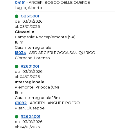
04161
- ARCIERI BOSCO DELLE QUERCE
Luglio, Alberto
G2615001
dal: 03/01/2026
al: 03/01/2026
Giovanile
Campania: Roccapiemonte (SA)
18 m
Gara interregionale
15034
- ASD ARCIERI ROCCA SAN QUIRICO
Giordano, Lorenzo
R2601001
dal: 03/01/2026
al: 04/01/2026
Interregionale
Piemonte: Priocca (CN)
18 m
Gara Interregionale 18m
01092
- ARCIERI LANGHE E ROERO
Pisan, Giuseppe
R2604001
dal: 03/01/2026
al: 04/01/2026