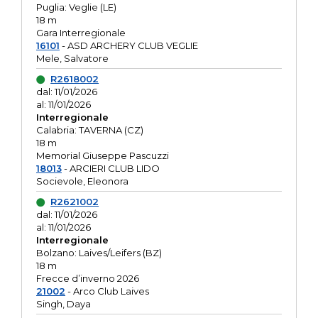
Puglia: Veglie (LE)
18 m
Gara Interregionale
16101
- ASD ARCHERY CLUB VEGLIE
Mele, Salvatore
R2618002
dal: 11/01/2026
al: 11/01/2026
Interregionale
Calabria: TAVERNA (CZ)
18 m
Memorial Giuseppe Pascuzzi
18013
- ARCIERI CLUB LIDO
Socievole, Eleonora
R2621002
dal: 11/01/2026
al: 11/01/2026
Interregionale
Bolzano: Laives/Leifers (BZ)
18 m
Frecce d’inverno 2026
21002
- Arco Club Laives
Singh, Daya