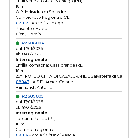
Friuli Venezia Giulia: Maniago (PN)
18 m
O.R. Individuale+Squadre
Campionato Regionale OL
07017
- Arcieri Maniago
Pascotto, Flavia
Cian, Giorgia
R2608004
dal: 17/01/2026
al: 18/01/2026
Interregionale
Emilia Romagna: Casalgrande (RE)
18 m
25° TROFEO CITTA' DI CASALGRANDE Salvaterra di Ca
08043
- A.S.D. Arcieri Orione
Raimondi, Antonio
R2609005
dal: 17/01/2026
al: 18/01/2026
Interregionale
Toscana: Pescia (PT)
18 m
Gara Interregionale
09014
- Arcieri Citta' di Pescia