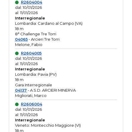
R2604004
dal: 10/01/2026
al: 11/01/2026
Interregionale
Lombardia: Cardano al Campo (VA)
18 m
8° Challenge Tre Torri
04065
- Arcieri Tre Torri
Melone, Fabio
R2604005
dal: 10/01/2026
al: 11/01/2026
Interregionale
Lombardia: Pavia (PV)
18 m
Gara Interregionale
04137
- A.S.D. ARCIERI MINERVA
Migliorati, Marco
R2606004
dal: 10/01/2026
al: 11/01/2026
Interregionale
Veneto: Montecchio Maggiore (VI)
18 m