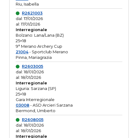
Riu, Isabella
R2621003
dal: 17/01/2026
al: 17/01/2026
Interregionale
Bolzano: Lana/Lana (BZ)
25+18
9° Merano Archery Cup
21004
- Sportclub Merano
Pinna, Mariagrazia
R2603005
dal: 18/01/2026
al: 18/01/2026
Interregionale
Liguria: Sarzana (SP)
25+18
Gara Interregionale
03008
- ASD Arcieri Sarzana
Bermond, Umberto
R2608005
dal: 18/01/2026
al: 18/01/2026
Interregionale