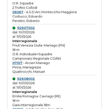
O.R. Squadre
2 Trofeo Collodi
06067
- A.S.D.Arc.Montecchio Maggiore
Corbucci, Edoardo
Peretto, Roberto
R2607002
dal: 10/01/2026
al: 11/01/2026
Interregionale
Friuli Venezia Giulia: Maniago (PN)
18 m
O.R. Individuale+Squadre
Campionato Regionale CO/AN
07017
- Arcieri Maniago
Pinna, Mariagrazia
Quattrocchi, Manuel
R2608002
dal: 10/01/2026
al: 11/01/2026
Interregionale
Emilia Romagna: Cavriago (RE)
18 m
Gara interregionale 18m