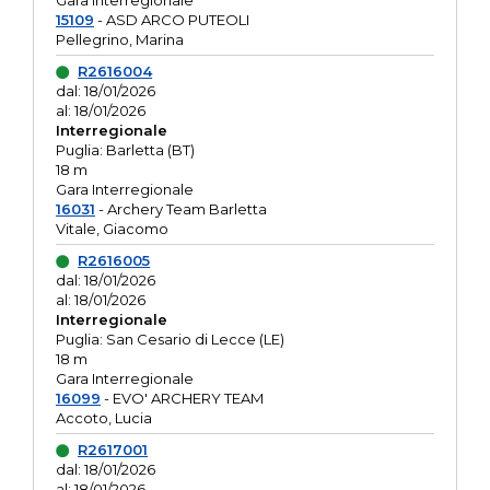
Gara interregionale
15109
- ASD ARCO PUTEOLI
Pellegrino, Marina
R2616004
dal: 18/01/2026
al: 18/01/2026
Interregionale
Puglia: Barletta (BT)
18 m
Gara Interregionale
16031
- Archery Team Barletta
Vitale, Giacomo
R2616005
dal: 18/01/2026
al: 18/01/2026
Interregionale
Puglia: San Cesario di Lecce (LE)
18 m
Gara Interregionale
16099
- EVO' ARCHERY TEAM
Accoto, Lucia
R2617001
dal: 18/01/2026
al: 18/01/2026