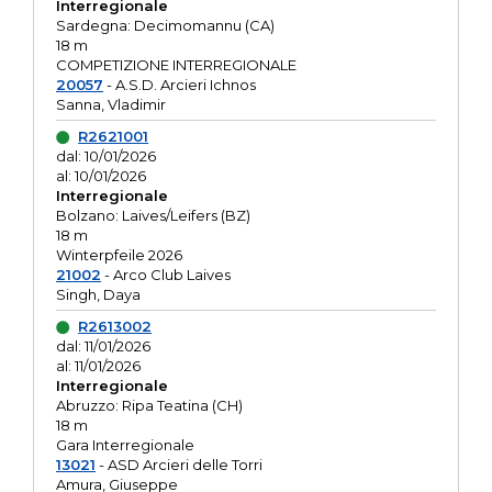
Interregionale
Sardegna: Decimomannu (CA)
18 m
COMPETIZIONE INTERREGIONALE
20057
- A.S.D. Arcieri Ichnos
Sanna, Vladimir
R2621001
dal: 10/01/2026
al: 10/01/2026
Interregionale
Bolzano: Laives/Leifers (BZ)
18 m
Winterpfeile 2026
21002
- Arco Club Laives
Singh, Daya
R2613002
dal: 11/01/2026
al: 11/01/2026
Interregionale
Abruzzo: Ripa Teatina (CH)
18 m
Gara Interregionale
13021
- ASD Arcieri delle Torri
Amura, Giuseppe