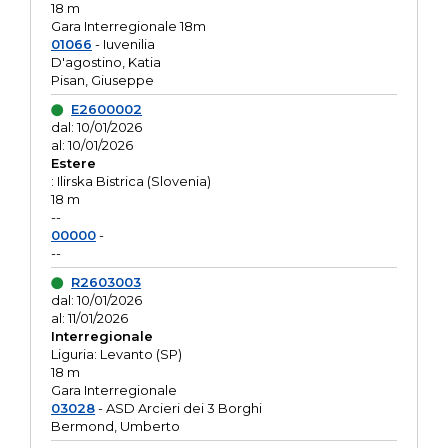
18 m
Gara Interregionale 18m
01066
- Iuvenilia
D'agostino, Katia
Pisan, Giuseppe
E2600002
dal: 10/01/2026
al: 10/01/2026
Estere
: Ilirska Bistrica (Slovenia)
18 m
--
00000
-
--
R2603003
dal: 10/01/2026
al: 11/01/2026
Interregionale
Liguria: Levanto (SP)
18 m
Gara Interregionale
03028
- ASD Arcieri dei 3 Borghi
Bermond, Umberto