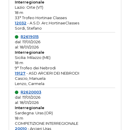
Interregionale
Lazio: Orte (VT)
18 m
33° Trofeo Hortinae Classes
12032
- A.S.D. Arc.HortinaeClasses
Sordi, Stefano
R2619015
dal: 17/01/2026
al: 18/01/2026
Interregionale
Sicilia: Milazzo (ME)
18 m
9° Trofeo dei Nebrodi
19127
- ASD ARCIERI DEI NEBRODI
Cascio, Manuela
Lenzo, Carmela
R2620003
dal: 17/01/2026
al: 18/01/2026
Interregionale
Sardegna: Uras (OR)
18 m
COMPETIZIONE INTERREGIONALE
20010
- Arcieri Uras