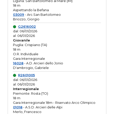
Liguria: San Bartolomeo al Mare (IM)
18 m
Aspettando la Befana
03009
- Arc.San Bartolomeo
Briozzo, Giorgio
G2616002
dal: 06/01/2026
al: 06/01/2026
Giovanile
Puglia: Crispiano (TA)
18 m
O.R. Individuale
Gara Interregionale
16028
- A.D. Arcieri dello Jonio
D'ambrogio, Gabriele
R2601005
dal: 06/01/2026
al: 06/01/2026
Interregionale
Piemonte: Rosta (TO)
18 m
Gara Interregionale 18m - Riservato Arco Olimpico
01018
- A.S.D. Arcieri delle Alpi
Merlo, Francesco