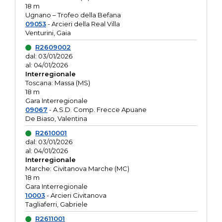
18 m
Ugnano – Trofeo della Befana
09053
- Arcieri della Real Villa
Venturini, Gaia
R2609002
dal: 03/01/2026
al: 04/01/2026
Interregionale
Toscana: Massa (MS)
18 m
Gara Interregionale
09067
- A.S.D. Comp. Frecce Apuane
De Biaso, Valentina
R2610001
dal: 03/01/2026
al: 04/01/2026
Interregionale
Marche: Civitanova Marche (MC)
18 m
Gara Interregionale
10003
- Arcieri Civitanova
Tagliaferri, Gabriele
R2611001