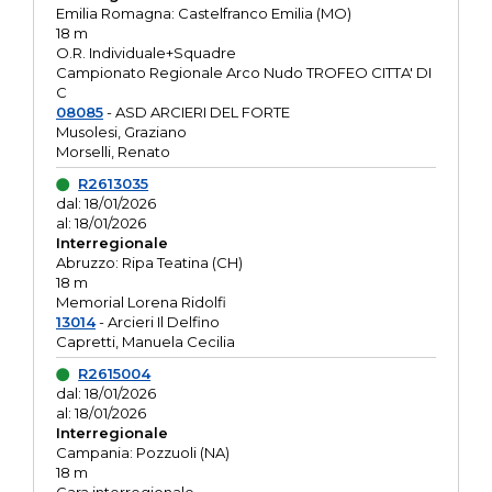
Emilia Romagna: Castelfranco Emilia (MO)
18 m
O.R. Individuale+Squadre
Campionato Regionale Arco Nudo TROFEO CITTA' DI
C
08085
- ASD ARCIERI DEL FORTE
Musolesi, Graziano
Morselli, Renato
R2613035
dal: 18/01/2026
al: 18/01/2026
Interregionale
Abruzzo: Ripa Teatina (CH)
18 m
Memorial Lorena Ridolfi
13014
- Arcieri Il Delfino
Capretti, Manuela Cecilia
R2615004
dal: 18/01/2026
al: 18/01/2026
Interregionale
Campania: Pozzuoli (NA)
18 m