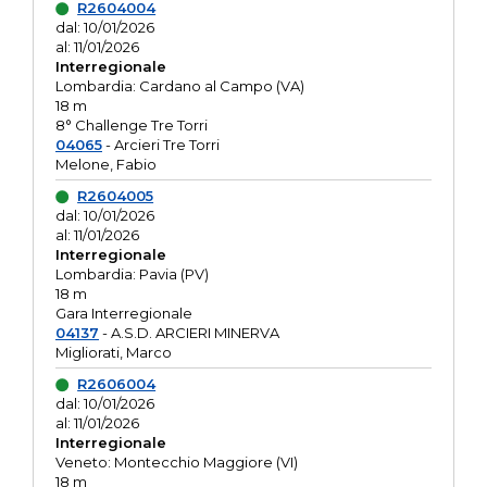
R2604004
dal: 10/01/2026
al: 11/01/2026
Interregionale
Lombardia: Cardano al Campo (VA)
18 m
8° Challenge Tre Torri
04065
- Arcieri Tre Torri
Melone, Fabio
R2604005
dal: 10/01/2026
al: 11/01/2026
Interregionale
Lombardia: Pavia (PV)
18 m
Gara Interregionale
04137
- A.S.D. ARCIERI MINERVA
Migliorati, Marco
R2606004
dal: 10/01/2026
al: 11/01/2026
Interregionale
Veneto: Montecchio Maggiore (VI)
18 m