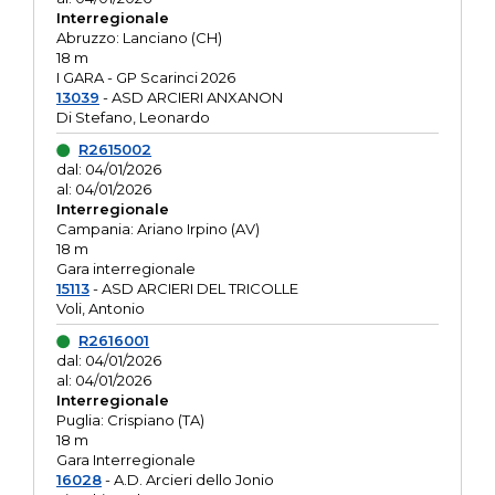
Interregionale
Abruzzo: Lanciano (CH)
18 m
I GARA - GP Scarinci 2026
13039
- ASD ARCIERI ANXANON
Di Stefano, Leonardo
R2615002
dal: 04/01/2026
al: 04/01/2026
Interregionale
Campania: Ariano Irpino (AV)
18 m
Gara interregionale
15113
- ASD ARCIERI DEL TRICOLLE
Voli, Antonio
R2616001
dal: 04/01/2026
al: 04/01/2026
Interregionale
Puglia: Crispiano (TA)
18 m
Gara Interregionale
16028
- A.D. Arcieri dello Jonio