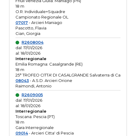
Friuli Venezia Giulia: Maniago (PN)
18 m
O.R. Individuale+Squadre
Campionato Regionale OL
07017
- Arcieri Maniago
Pascotto, Flavia
Cian, Giorgia
R2608004
dal: 17/01/2026
al: 18/01/2026
Interregionale
Emilia Romagna: Casalgrande (RE)
18 m
25° TROFEO CITTA' DI CASALGRANDE Salvaterra di Ca
08043
- A.S.D. Arcieri Orione
Raimondi, Antonio
R2609005
dal: 17/01/2026
al: 18/01/2026
Interregionale
Toscana: Pescia (PT)
18 m
Gara Interregionale
09014
- Arcieri Citta' di Pescia