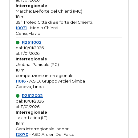
al: 11/01/2026
Interregionale
Marche: Belforte del Chienti (MC)
18 m
39° Trofeo Città di Belforte del Chienti.
10031
- Medio Chienti
Censi, Flavio
R2611002
dal: 10/01/2026
al: 11/01/2026
Interregionale
Umbria: Panicale (PG)
18 m
competizione interregionale
11016
- A.S.D. Gruppo Arcieri Simba
Caneva, Linda
R2612002
dal: 10/01/2026
al: 11/01/2026
Interregionale
Lazio: Latina (LT)
18 m
Gara Interregionale indoor
12070
- ASD Arcieri Del Falco