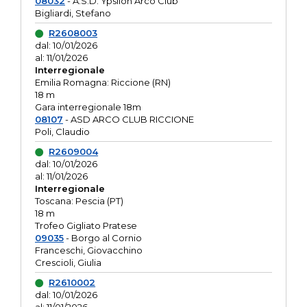
08032
- A.S.D. Ypsilon Arco Club
Bigliardi, Stefano
R2608003
dal: 10/01/2026
al: 11/01/2026
Interregionale
Emilia Romagna: Riccione (RN)
18 m
Gara interregionale 18m
08107
- ASD ARCO CLUB RICCIONE
Poli, Claudio
R2609004
dal: 10/01/2026
al: 11/01/2026
Interregionale
Toscana: Pescia (PT)
18 m
Trofeo Gigliato Pratese
09035
- Borgo al Cornio
Franceschi, Giovacchino
Crescioli, Giulia
R2610002
dal: 10/01/2026