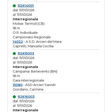
R2614001
dal: 11/01/2026
al: 11/01/2026
Interregionale
Molise: Termoli (CB)
18 m
O.R. Individuale
Campionato Regionale
14022
- A.S.D. Arcieri del Mare
Capretti, Manuela Cecilia
R2615003
dal: 11/01/2026
al: 11/01/2026
Interregionale
Campania: Benevento (BN)
18 m
Gara interregionale
15080
- ASD Arcieri Sanniti
Giordano, Carmine
R2616003
dal: 11/01/2026
al: 11/01/2026
Interregionale