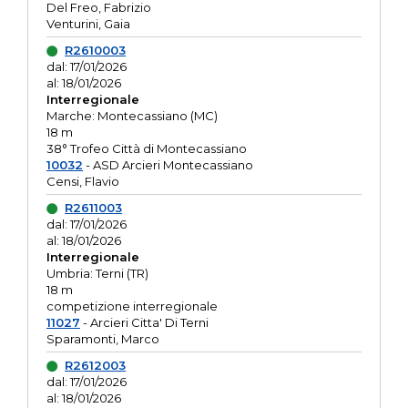
Del Freo, Fabrizio
Venturini, Gaia
R2610003
dal: 17/01/2026
al: 18/01/2026
Interregionale
Marche: Montecassiano (MC)
18 m
38° Trofeo Città di Montecassiano
10032
- ASD Arcieri Montecassiano
Censi, Flavio
R2611003
dal: 17/01/2026
al: 18/01/2026
Interregionale
Umbria: Terni (TR)
18 m
competizione interregionale
11027
- Arcieri Citta' Di Terni
Sparamonti, Marco
R2612003
dal: 17/01/2026
al: 18/01/2026