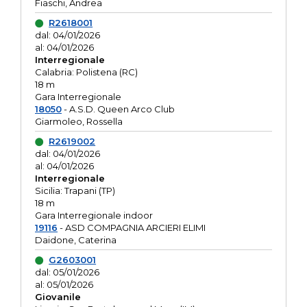
Fiaschi, Andrea
R2618001
dal: 04/01/2026
al: 04/01/2026
Interregionale
Calabria: Polistena (RC)
18 m
Gara Interregionale
18050
- A.S.D. Queen Arco Club
Giarmoleo, Rossella
R2619002
dal: 04/01/2026
al: 04/01/2026
Interregionale
Sicilia: Trapani (TP)
18 m
Gara Interregionale indoor
19116
- ASD COMPAGNIA ARCIERI ELIMI
Daidone, Caterina
G2603001
dal: 05/01/2026
al: 05/01/2026
Giovanile