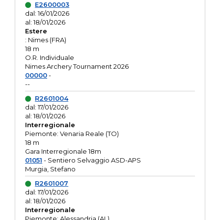
E2600003
dal: 16/01/2026
al: 18/01/2026
Estere
: Nimes (FRA)
18 m
O.R. Individuale
Nimes Archery Tournament 2026
00000
-
--
R2601004
dal: 17/01/2026
al: 18/01/2026
Interregionale
Piemonte: Venaria Reale (TO)
18 m
Gara Interregionale 18m
01051
- Sentiero Selvaggio ASD-APS
Murgia, Stefano
R2601007
dal: 17/01/2026
al: 18/01/2026
Interregionale
Piemonte: Alessandria (AL)