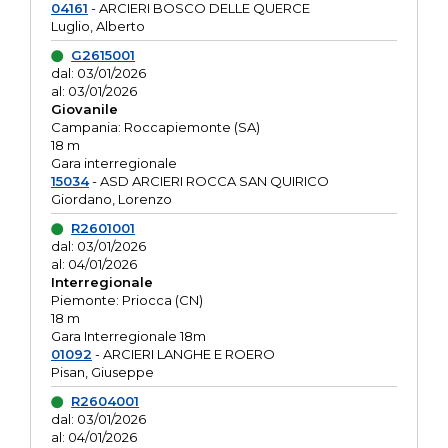
04161
- ARCIERI BOSCO DELLE QUERCE
Luglio, Alberto
G2615001
dal: 03/01/2026
al: 03/01/2026
Giovanile
Campania: Roccapiemonte (SA)
18 m
Gara interregionale
15034
- ASD ARCIERI ROCCA SAN QUIRICO
Giordano, Lorenzo
R2601001
dal: 03/01/2026
al: 04/01/2026
Interregionale
Piemonte: Priocca (CN)
18 m
Gara Interregionale 18m
01092
- ARCIERI LANGHE E ROERO
Pisan, Giuseppe
R2604001
dal: 03/01/2026
al: 04/01/2026