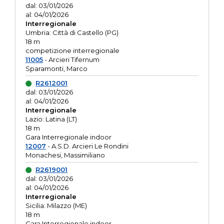
dal: 03/01/2026
al: 04/01/2026
Interregionale
Umbria: Città di Castello (PG)
18 m
competizione interregionale
11005
- Arcieri Tifernum
Sparamonti, Marco
R2612001
dal: 03/01/2026
al: 04/01/2026
Interregionale
Lazio: Latina (LT)
18 m
Gara Interregionale indoor
12007
- A.S.D. Arcieri Le Rondini
Monachesi, Massimiliano
R2619001
dal: 03/01/2026
al: 04/01/2026
Interregionale
Sicilia: Milazzo (ME)
18 m
Gara Interregionale indoor