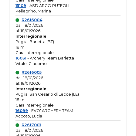
Gara interregionale
15109
- ASD ARCO PUTEOLI
Pellegrino, Marina
R2616004
dal: 18/01/2026
al: 18/01/2026
Interregionale
Puglia: Barletta (BT)
18 m
Gara Interregionale
16031
- Archery Team Barletta
Vitale, Giacomo
R2616005
dal: 18/01/2026
al: 18/01/2026
Interregionale
Puglia: San Cesario di Lecce (LE)
18 m
Gara Interregionale
16099
- EVO' ARCHERY TEAM
Accoto, Lucia
R2617001
dal: 18/01/2026
al: 18/01/2026