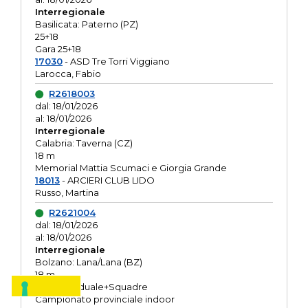
Interregionale
Basilicata: Paterno (PZ)
25+18
Gara 25+18
17030
- ASD Tre Torri Viggiano
Larocca, Fabio
R2618003
dal: 18/01/2026
al: 18/01/2026
Interregionale
Calabria: Taverna (CZ)
18 m
Memorial Mattia Scumaci e Giorgia Grande
18013
- ARCIERI CLUB LIDO
Russo, Martina
R2621004
dal: 18/01/2026
al: 18/01/2026
Interregionale
Bolzano: Lana/Lana (BZ)
18 m
O.R. Individuale+Squadre
Campionato provinciale indoor