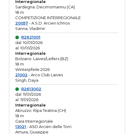
Interregionale
Sardegna: Decimomannu (CA)
18 m
COMPETIZIONE INTERREGIONALE
20057
- A.S.D. Arcieri Ichnos
Sanna, Vladimir
R2621001
dal: 10/01/2026
al: 10/01/2026
Interregionale
Bolzano: Laives/Leifers (BZ)
18 m
Winterpfeile 2026
21002
- Arco Club Laives
Singh, Daya
R2613002
dal: 11/01/2026
al: 11/01/2026
Interregionale
Abruzzo: Ripa Teatina (CH)
18 m
Gara Interregionale
13021
- ASD Arcieri delle Torri
Amura, Giuseppe