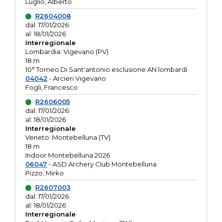
Luglio, Alberto
R2604008
dal: 17/01/2026
al: 18/01/2026
Interregionale
Lombardia: Vigevano (PV)
18 m
10° Torneo Di Sant'antonio esclusione AN lombardi
04042
- Arcieri Vigevano
Fogli, Francesco
R2606005
dal: 17/01/2026
al: 18/01/2026
Interregionale
Veneto: Montebelluna (TV)
18 m
Indoor Montebelluna 2026
06047
- ASD Archery Club Montebelluna
Pizzo, Mirko
R2607003
dal: 17/01/2026
al: 18/01/2026
Interregionale