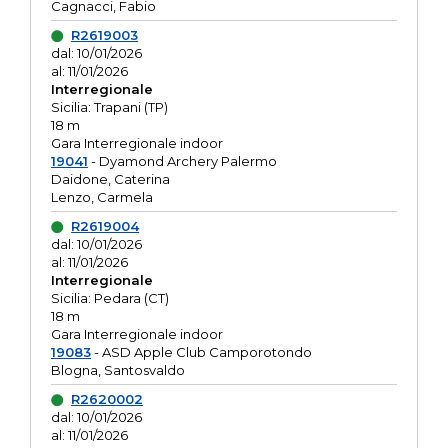
Cagnacci, Fabio
R2619003
dal: 10/01/2026
al: 11/01/2026
Interregionale
Sicilia: Trapani (TP)
18 m
Gara Interregionale indoor
19041
- Dyamond Archery Palermo
Daidone, Caterina
Lenzo, Carmela
R2619004
dal: 10/01/2026
al: 11/01/2026
Interregionale
Sicilia: Pedara (CT)
18 m
Gara Interregionale indoor
19083
- ASD Apple Club Camporotondo
Blogna, Santosvaldo
R2620002
dal: 10/01/2026
al: 11/01/2026