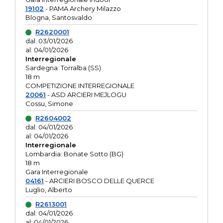
19102
- PAMA Archery Milazzo
Blogna, Santosvaldo
R2620001
dal: 03/01/2026
al: 04/01/2026
Interregionale
Sardegna: Torralba (SS)
18 m
COMPETIZIONE INTERREGIONALE
20061
- ASD ARCIERI MEJLOGU
Cossu, Simone
R2604002
dal: 04/01/2026
al: 04/01/2026
Interregionale
Lombardia: Bonate Sotto (BG)
18 m
Gara Interregionale
04161
- ARCIERI BOSCO DELLE QUERCE
Luglio, Alberto
R2613001
dal: 04/01/2026
al: 04/01/2026