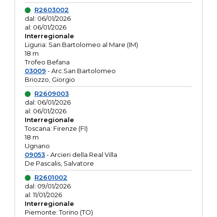
R2603002
dal: 06/01/2026
al: 06/01/2026
Interregionale
Liguria: San Bartolomeo al Mare (IM)
18 m
Trofeo Befana
03009
- Arc.San Bartolomeo
Briozzo, Giorgio
R2609003
dal: 06/01/2026
al: 06/01/2026
Interregionale
Toscana: Firenze (FI)
18 m
Ugnano
09053
- Arcieri della Real Villa
De Pascalis, Salvatore
R2601002
dal: 09/01/2026
al: 11/01/2026
Interregionale
Piemonte: Torino (TO)