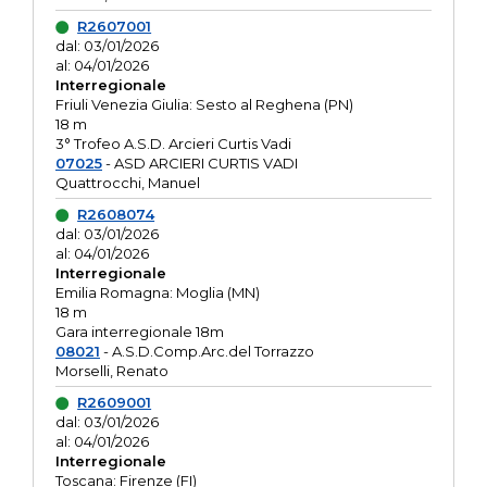
R2607001
dal: 03/01/2026
al: 04/01/2026
Interregionale
Friuli Venezia Giulia: Sesto al Reghena (PN)
18 m
3° Trofeo A.S.D. Arcieri Curtis Vadi
07025
- ASD ARCIERI CURTIS VADI
Quattrocchi, Manuel
R2608074
dal: 03/01/2026
al: 04/01/2026
Interregionale
Emilia Romagna: Moglia (MN)
18 m
Gara interregionale 18m
08021
- A.S.D.Comp.Arc.del Torrazzo
Morselli, Renato
R2609001
dal: 03/01/2026
al: 04/01/2026
Interregionale
Toscana: Firenze (FI)