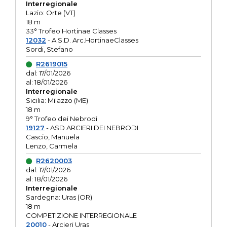
Interregionale
Lazio: Orte (VT)
18 m
33° Trofeo Hortinae Classes
12032
- A.S.D. Arc.HortinaeClasses
Sordi, Stefano
R2619015
dal: 17/01/2026
al: 18/01/2026
Interregionale
Sicilia: Milazzo (ME)
18 m
9° Trofeo dei Nebrodi
19127
- ASD ARCIERI DEI NEBRODI
Cascio, Manuela
Lenzo, Carmela
R2620003
dal: 17/01/2026
al: 18/01/2026
Interregionale
Sardegna: Uras (OR)
18 m
COMPETIZIONE INTERREGIONALE
20010
- Arcieri Uras