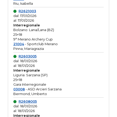
Riu, Isabella
R2621003
dal: 17/01/2026
al: 17/01/2026
Interregionale
Bolzano: Lana/Lana (BZ)
25+18
9° Merano Archery Cup
21004
- Sportclub Merano
Pinna, Mariagrazia
R2603005
dal: 18/01/2026
al: 18/01/2026
Interregionale
Liguria: Sarzana (SP)
25+18
Gara Interregionale
03008
- ASD Arcieri Sarzana
Bermond, Umberto
R2608005
dal: 18/01/2026
al: 18/01/2026
Interregionale