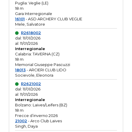
Puglia: Veglie (LE)
18 m
Gara Interregionale
16101
- ASD ARCHERY CLUB VEGLIE
Mele, Salvatore
R2618002
dal: 11/01/2026
al: 11/01/2026
Interregionale
Calabria: TAVERNA (CZ)
18 m
Memorial Giuseppe Pascuzzi
18013
- ARCIERI CLUB LIDO
Socievole, Eleonora
R2621002
dal: 11/01/2026
al: 11/01/2026
Interregionale
Bolzano: Laives/Leifers (BZ)
18 m
Frecce d’inverno 2026
21002
- Arco Club Laives
Singh, Daya