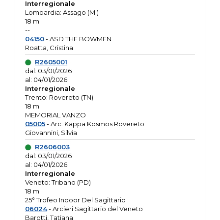
Interregionale
Lombardia: Assago (MI)
18 m
--
04150
- ASD THE BOWMEN
Roatta, Cristina
R2605001
dal: 03/01/2026
al: 04/01/2026
Interregionale
Trento: Rovereto (TN)
18 m
MEMORIAL VANZO
05005
- Arc. Kappa Kosmos Rovereto
Giovannini, Silvia
R2606003
dal: 03/01/2026
al: 04/01/2026
Interregionale
Veneto: Tribano (PD)
18 m
25° Trofeo Indoor Del Sagittario
06024
- Arcieri Sagittario del Veneto
Barotti, Tatiana