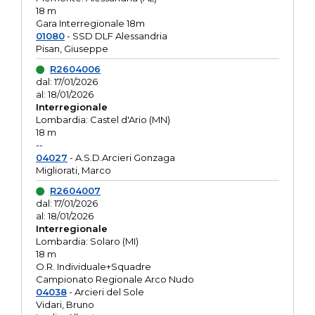
18 m
Gara Interregionale 18m
01080
- SSD DLF Alessandria
Pisan, Giuseppe
R2604006
dal: 17/01/2026
al: 18/01/2026
Interregionale
Lombardia: Castel d'Ario (MN)
18 m
--
04027
- A.S.D.Arcieri Gonzaga
Migliorati, Marco
R2604007
dal: 17/01/2026
al: 18/01/2026
Interregionale
Lombardia: Solaro (MI)
18 m
O.R. Individuale+Squadre
Campionato Regionale Arco Nudo
04038
- Arcieri del Sole
Vidari, Bruno