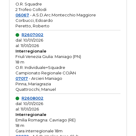
O.R. Squadre
2 Trofeo Collodi
06067
- A.S.D.Arc.Montecchio Maggiore
Corbucci, Edoardo
Peretto, Roberto
R2607002
dal: 10/01/2026
al: 11/01/2026
Interregionale
Friuli Venezia Giulia: Maniago (PN)
18 m
O.R. Individuale+Squadre
Campionato Regionale CO/AN
07017
- Arcieri Maniago
Pinna, Mariagrazia
Quattrocchi, Manuel
R2608002
dal: 10/01/2026
al: 11/01/2026
Interregionale
Emilia Romagna: Cavriago (RE)
18 m
Gara interregionale 18m