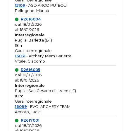
Gara interregionale
15109
- ASD ARCO PUTEOLI
Pellegrino, Marina
R2616004
dal: 18/01/2026
al: 18/01/2026
Interregionale
Puglia: Barletta (BT)
18 m
Gara Interregionale
16031
- Archery Team Barletta
Vitale, Giacomo
R2616005
dal: 18/01/2026
al: 18/01/2026
Interregionale
Puglia: San Cesario di Lecce (LE)
18 m
Gara Interregionale
16099
- EVO' ARCHERY TEAM
Accoto, Lucia
R2617001
dal: 18/01/2026
al: 18/01/2026