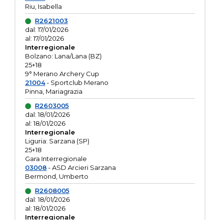
Riu, Isabella
R2621003
dal: 17/01/2026
al: 17/01/2026
Interregionale
Bolzano: Lana/Lana (BZ)
25+18
9° Merano Archery Cup
21004
- Sportclub Merano
Pinna, Mariagrazia
R2603005
dal: 18/01/2026
al: 18/01/2026
Interregionale
Liguria: Sarzana (SP)
25+18
Gara Interregionale
03008
- ASD Arcieri Sarzana
Bermond, Umberto
R2608005
dal: 18/01/2026
al: 18/01/2026
Interregionale