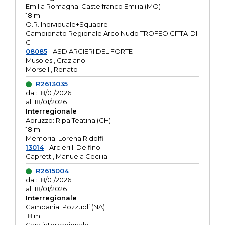
Emilia Romagna: Castelfranco Emilia (MO)
18 m
O.R. Individuale+Squadre
Campionato Regionale Arco Nudo TROFEO CITTA' DI
C
08085
- ASD ARCIERI DEL FORTE
Musolesi, Graziano
Morselli, Renato
R2613035
dal: 18/01/2026
al: 18/01/2026
Interregionale
Abruzzo: Ripa Teatina (CH)
18 m
Memorial Lorena Ridolfi
13014
- Arcieri Il Delfino
Capretti, Manuela Cecilia
R2615004
dal: 18/01/2026
al: 18/01/2026
Interregionale
Campania: Pozzuoli (NA)
18 m