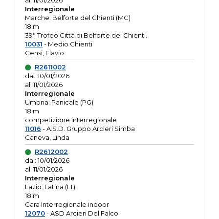
al: 11/01/2026
Interregionale
Marche: Belforte del Chienti (MC)
18 m
39° Trofeo Città di Belforte del Chienti.
10031
- Medio Chienti
Censi, Flavio
R2611002
dal: 10/01/2026
al: 11/01/2026
Interregionale
Umbria: Panicale (PG)
18 m
competizione interregionale
11016
- A.S.D. Gruppo Arcieri Simba
Caneva, Linda
R2612002
dal: 10/01/2026
al: 11/01/2026
Interregionale
Lazio: Latina (LT)
18 m
Gara Interregionale indoor
12070
- ASD Arcieri Del Falco