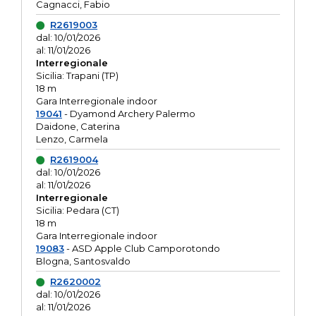
Cagnacci, Fabio
R2619003
dal: 10/01/2026
al: 11/01/2026
Interregionale
Sicilia: Trapani (TP)
18 m
Gara Interregionale indoor
19041
- Dyamond Archery Palermo
Daidone, Caterina
Lenzo, Carmela
R2619004
dal: 10/01/2026
al: 11/01/2026
Interregionale
Sicilia: Pedara (CT)
18 m
Gara Interregionale indoor
19083
- ASD Apple Club Camporotondo
Blogna, Santosvaldo
R2620002
dal: 10/01/2026
al: 11/01/2026