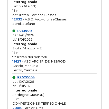
Interregionale
Lazio: Orte (VT)
18 m
33° Trofeo Hortinae Classes
12032
- A.S.D. Arc.HortinaeClasses
Sordi, Stefano
R2619015
dal: 17/01/2026
al: 18/01/2026
Interregionale
Sicilia: Milazzo (ME)
18 m
9° Trofeo dei Nebrodi
19127
- ASD ARCIERI DEI NEBRODI
Cascio, Manuela
Lenzo, Carmela
R2620003
dal: 17/01/2026
al: 18/01/2026
Interregionale
Sardegna: Uras (OR)
18 m
COMPETIZIONE INTERREGIONALE
20010
- Arcieri Uras