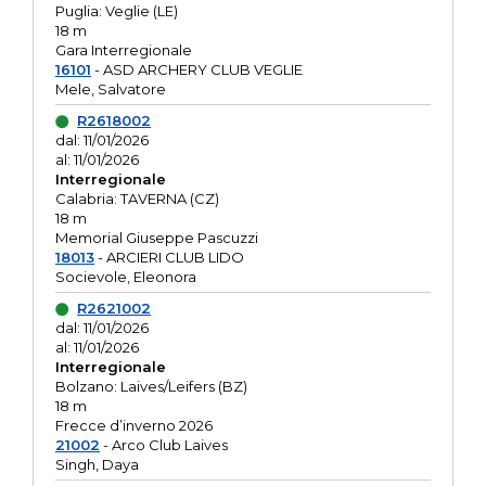
Puglia: Veglie (LE)
18 m
Gara Interregionale
16101
- ASD ARCHERY CLUB VEGLIE
Mele, Salvatore
R2618002
dal: 11/01/2026
al: 11/01/2026
Interregionale
Calabria: TAVERNA (CZ)
18 m
Memorial Giuseppe Pascuzzi
18013
- ARCIERI CLUB LIDO
Socievole, Eleonora
R2621002
dal: 11/01/2026
al: 11/01/2026
Interregionale
Bolzano: Laives/Leifers (BZ)
18 m
Frecce d’inverno 2026
21002
- Arco Club Laives
Singh, Daya