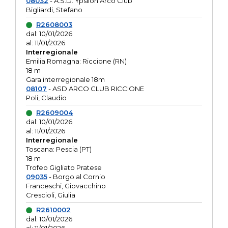
08032
- A.S.D. Ypsilon Arco Club
Bigliardi, Stefano
R2608003
dal: 10/01/2026
al: 11/01/2026
Interregionale
Emilia Romagna: Riccione (RN)
18 m
Gara interregionale 18m
08107
- ASD ARCO CLUB RICCIONE
Poli, Claudio
R2609004
dal: 10/01/2026
al: 11/01/2026
Interregionale
Toscana: Pescia (PT)
18 m
Trofeo Gigliato Pratese
09035
- Borgo al Cornio
Franceschi, Giovacchino
Crescioli, Giulia
R2610002
dal: 10/01/2026