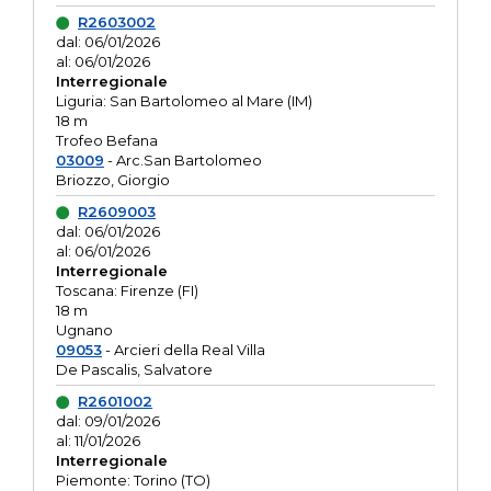
R2603002
dal: 06/01/2026
al: 06/01/2026
Interregionale
Liguria: San Bartolomeo al Mare (IM)
18 m
Trofeo Befana
03009
- Arc.San Bartolomeo
Briozzo, Giorgio
R2609003
dal: 06/01/2026
al: 06/01/2026
Interregionale
Toscana: Firenze (FI)
18 m
Ugnano
09053
- Arcieri della Real Villa
De Pascalis, Salvatore
R2601002
dal: 09/01/2026
al: 11/01/2026
Interregionale
Piemonte: Torino (TO)