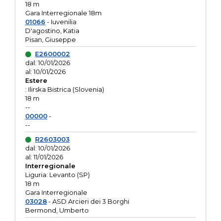
18 m
Gara Interregionale 18m
01066
- Iuvenilia
D'agostino, Katia
Pisan, Giuseppe
E2600002
dal: 10/01/2026
al: 10/01/2026
Estere
: Ilirska Bistrica (Slovenia)
18 m
--
00000
-
--
R2603003
dal: 10/01/2026
al: 11/01/2026
Interregionale
Liguria: Levanto (SP)
18 m
Gara Interregionale
03028
- ASD Arcieri dei 3 Borghi
Bermond, Umberto