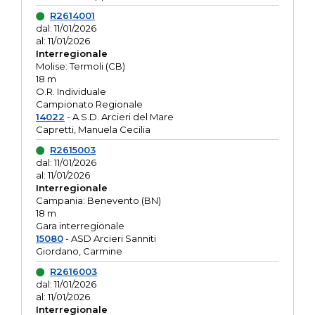
R2614001
dal: 11/01/2026
al: 11/01/2026
Interregionale
Molise: Termoli (CB)
18 m
O.R. Individuale
Campionato Regionale
14022
- A.S.D. Arcieri del Mare
Capretti, Manuela Cecilia
R2615003
dal: 11/01/2026
al: 11/01/2026
Interregionale
Campania: Benevento (BN)
18 m
Gara interregionale
15080
- ASD Arcieri Sanniti
Giordano, Carmine
R2616003
dal: 11/01/2026
al: 11/01/2026
Interregionale