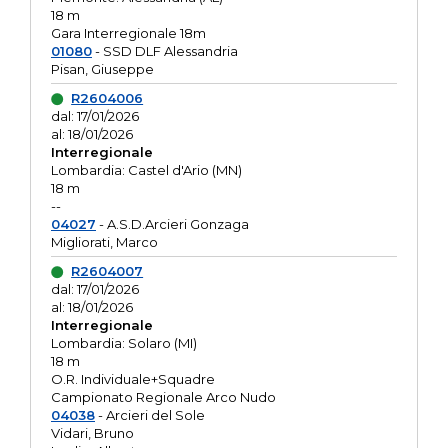
18 m
Gara Interregionale 18m
01080
- SSD DLF Alessandria
Pisan, Giuseppe
R2604006
dal: 17/01/2026
al: 18/01/2026
Interregionale
Lombardia: Castel d'Ario (MN)
18 m
--
04027
- A.S.D.Arcieri Gonzaga
Migliorati, Marco
R2604007
dal: 17/01/2026
al: 18/01/2026
Interregionale
Lombardia: Solaro (MI)
18 m
O.R. Individuale+Squadre
Campionato Regionale Arco Nudo
04038
- Arcieri del Sole
Vidari, Bruno