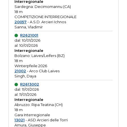
Interregionale
Sardegna: Decimomannu (CA)
18 m
COMPETIZIONE INTERREGIONALE
20057
- A.S.D. Arcieri Ichnos
Sanna, Vladimir
R2621001
dal: 10/01/2026
al: 10/01/2026
Interregionale
Bolzano: Laives/Leifers (BZ)
18 m
Winterpfeile 2026
21002
- Arco Club Laives
Singh, Daya
R2613002
dal: 11/01/2026
al: 11/01/2026
Interregionale
Abruzzo: Ripa Teatina (CH)
18 m
Gara Interregionale
13021
- ASD Arcieri delle Torri
Amura, Giuseppe