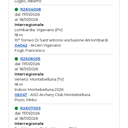
Luglio, Alberto
R2604008
dal: 17/01/2026
al: 18/01/2026
Interregionale
Lombardia: Vigevano (PV)
18 m
10° Torneo Di Sant'antonio esclusione AN lombardi
04042
- Arcieri Vigevano
Fogli, Francesco
R2606005
dal: 17/01/2026
al: 18/01/2026
Interregionale
Veneto: Montebelluna (TV)
18 m
Indoor Montebelluna 2026
06047
- ASD Archery Club Montebelluna
Pizzo, Mirko
R2607003
dal: 17/01/2026
al: 18/01/2026
Interregionale