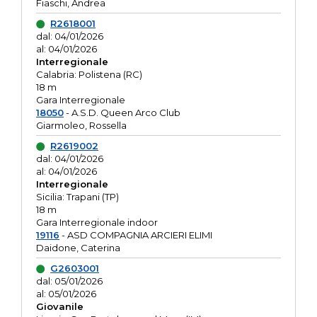
Fiaschi, Andrea
R2618001
dal: 04/01/2026
al: 04/01/2026
Interregionale
Calabria: Polistena (RC)
18 m
Gara Interregionale
18050
- A.S.D. Queen Arco Club
Giarmoleo, Rossella
R2619002
dal: 04/01/2026
al: 04/01/2026
Interregionale
Sicilia: Trapani (TP)
18 m
Gara Interregionale indoor
19116
- ASD COMPAGNIA ARCIERI ELIMI
Daidone, Caterina
G2603001
dal: 05/01/2026
al: 05/01/2026
Giovanile