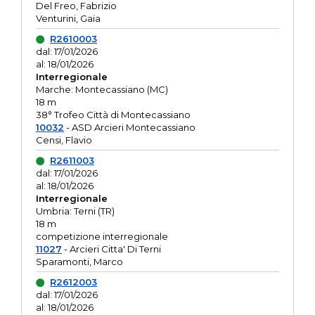
Del Freo, Fabrizio
Venturini, Gaia
R2610003
dal: 17/01/2026
al: 18/01/2026
Interregionale
Marche: Montecassiano (MC)
18 m
38° Trofeo Città di Montecassiano
10032
- ASD Arcieri Montecassiano
Censi, Flavio
R2611003
dal: 17/01/2026
al: 18/01/2026
Interregionale
Umbria: Terni (TR)
18 m
competizione interregionale
11027
- Arcieri Citta' Di Terni
Sparamonti, Marco
R2612003
dal: 17/01/2026
al: 18/01/2026