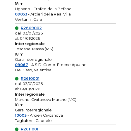
18 m
Ugnano – Trofeo della Befana
09053
- Arcieri della Real Villa
Venturini, Gaia
R2609002
dal: 03/01/2026
al: 04/01/2026
Interregionale
Toscana: Massa (MS)
18 m
Gara Interregionale
09067
- A.S.D. Comp. Frecce Apuane
De Biaso, Valentina
R2610001
dal: 03/01/2026
al: 04/01/2026
Interregionale
Marche: Civitanova Marche (MC)
18 m
Gara Interregionale
10003
- Arcieri Civitanova
Tagliaferri, Gabriele
R2611001