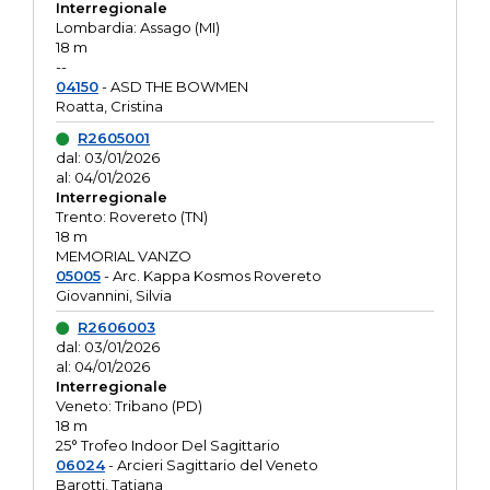
Interregionale
Lombardia: Assago (MI)
18 m
--
04150
- ASD THE BOWMEN
Roatta, Cristina
R2605001
dal: 03/01/2026
al: 04/01/2026
Interregionale
Trento: Rovereto (TN)
18 m
MEMORIAL VANZO
05005
- Arc. Kappa Kosmos Rovereto
Giovannini, Silvia
R2606003
dal: 03/01/2026
al: 04/01/2026
Interregionale
Veneto: Tribano (PD)
18 m
25° Trofeo Indoor Del Sagittario
06024
- Arcieri Sagittario del Veneto
Barotti, Tatiana