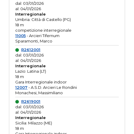
dal: 03/01/2026
al: 04/01/2026
Interregionale
Umbria: Città di Castello (PG)
18 m
competizione interregionale
11005
- Arcieri Tifernum
Sparamonti, Marco
R2612001
dal: 03/01/2026
al: 04/01/2026
Interregionale
Lazio: Latina (LT)
18 m
Gara Interregionale indoor
12007
- A.S.D. Arcieri Le Rondini
Monachesi, Massimiliano
R2619001
dal: 03/01/2026
al: 04/01/2026
Interregionale
Sicilia: Milazzo (ME)
18 m
Gara Interregionale indoor