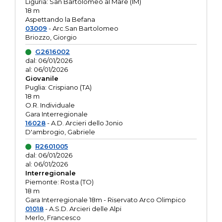
Liguria: San Bartolomeo al Mare (IM)
18 m
Aspettando la Befana
03009
- Arc.San Bartolomeo
Briozzo, Giorgio
G2616002
dal: 06/01/2026
al: 06/01/2026
Giovanile
Puglia: Crispiano (TA)
18 m
O.R. Individuale
Gara Interregionale
16028
- A.D. Arcieri dello Jonio
D'ambrogio, Gabriele
R2601005
dal: 06/01/2026
al: 06/01/2026
Interregionale
Piemonte: Rosta (TO)
18 m
Gara Interregionale 18m - Riservato Arco Olimpico
01018
- A.S.D. Arcieri delle Alpi
Merlo, Francesco