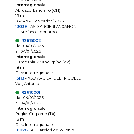
Interregionale
Abruzzo: Lanciano (CH)
18 m
I GARA - GP Scarinci 2026
13039
- ASD ARCIERI ANXANON
Di Stefano, Leonardo
R2615002
dal: 04/01/2026
al: 04/01/2026
Interregionale
Campania: Ariano Irpino (AV)
18 m
Gara interregionale
15113
- ASD ARCIERI DEL TRICOLLE
Voli, Antonio
R2616001
dal: 04/01/2026
al: 04/01/2026
Interregionale
Puglia: Crispiano (TA)
18 m
Gara Interregionale
16028
- A.D. Arcieri dello Jonio