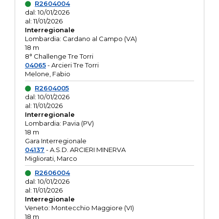
R2604004
dal: 10/01/2026
al: 11/01/2026
Interregionale
Lombardia: Cardano al Campo (VA)
18 m
8° Challenge Tre Torri
04065
- Arcieri Tre Torri
Melone, Fabio
R2604005
dal: 10/01/2026
al: 11/01/2026
Interregionale
Lombardia: Pavia (PV)
18 m
Gara Interregionale
04137
- A.S.D. ARCIERI MINERVA
Migliorati, Marco
R2606004
dal: 10/01/2026
al: 11/01/2026
Interregionale
Veneto: Montecchio Maggiore (VI)
18 m