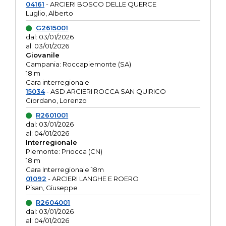
04161
- ARCIERI BOSCO DELLE QUERCE
Luglio, Alberto
G2615001
dal: 03/01/2026
al: 03/01/2026
Giovanile
Campania: Roccapiemonte (SA)
18 m
Gara interregionale
15034
- ASD ARCIERI ROCCA SAN QUIRICO
Giordano, Lorenzo
R2601001
dal: 03/01/2026
al: 04/01/2026
Interregionale
Piemonte: Priocca (CN)
18 m
Gara Interregionale 18m
01092
- ARCIERI LANGHE E ROERO
Pisan, Giuseppe
R2604001
dal: 03/01/2026
al: 04/01/2026