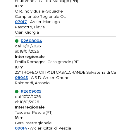
Friuli Venezia Giulia: Maniago (PN)
18 m
O.R. Individuale+Squadre
Campionato Regionale OL
07017
- Arcieri Maniago
Pascotto, Flavia
Cian, Giorgia
R2608004
dal: 17/01/2026
al: 18/01/2026
Interregionale
Emilia Romagna: Casalgrande (RE)
18 m
25° TROFEO CITTA' DI CASALGRANDE Salvaterra di Ca
08043
- A.S.D. Arcieri Orione
Raimondi, Antonio
R2609005
dal: 17/01/2026
al: 18/01/2026
Interregionale
Toscana: Pescia (PT)
18 m
Gara Interregionale
09014
- Arcieri Citta' di Pescia