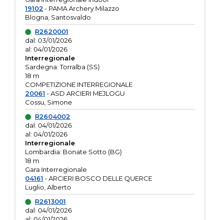
19102
- PAMA Archery Milazzo
Blogna, Santosvaldo
R2620001
dal: 03/01/2026
al: 04/01/2026
Interregionale
Sardegna: Torralba (SS)
18 m
COMPETIZIONE INTERREGIONALE
20061
- ASD ARCIERI MEJLOGU
Cossu, Simone
R2604002
dal: 04/01/2026
al: 04/01/2026
Interregionale
Lombardia: Bonate Sotto (BG)
18 m
Gara Interregionale
04161
- ARCIERI BOSCO DELLE QUERCE
Luglio, Alberto
R2613001
dal: 04/01/2026
al: 04/01/2026