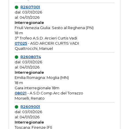
R2607001
dal: 03/01/2026
al: 04/01/2026
Interregionale
Friuli Venezia Giulia: Sesto al Reghena (PN)
18 m
3° Trofeo A.S.D. Arcieri Curtis Vadi
07025
- ASD ARCIERI CURTIS VADI
Quattrocchi, Manuel
R2608074
dal: 03/01/2026
al: 04/01/2026
Interregionale
Emilia Romagna: Moglia (MN)
18 m
Gara interregionale 18m
08021
- A.S.D.Comp.Arc.del Torrazzo
Morselli, Renato
R2609001
dal: 03/01/2026
al: 04/01/2026
Interregionale
Toscana: Firenze (FI)