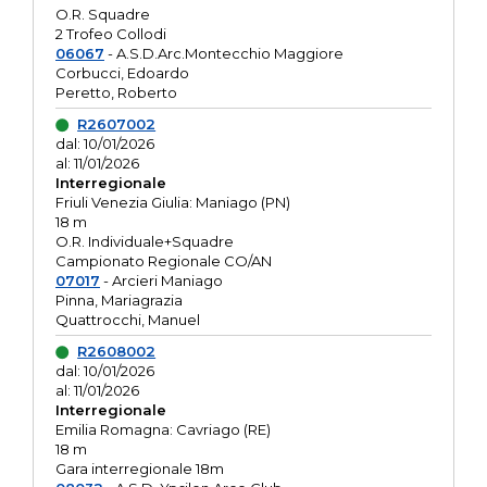
O.R. Squadre
2 Trofeo Collodi
06067
- A.S.D.Arc.Montecchio Maggiore
Corbucci, Edoardo
Peretto, Roberto
R2607002
dal: 10/01/2026
al: 11/01/2026
Interregionale
Friuli Venezia Giulia: Maniago (PN)
18 m
O.R. Individuale+Squadre
Campionato Regionale CO/AN
07017
- Arcieri Maniago
Pinna, Mariagrazia
Quattrocchi, Manuel
R2608002
dal: 10/01/2026
al: 11/01/2026
Interregionale
Emilia Romagna: Cavriago (RE)
18 m
Gara interregionale 18m