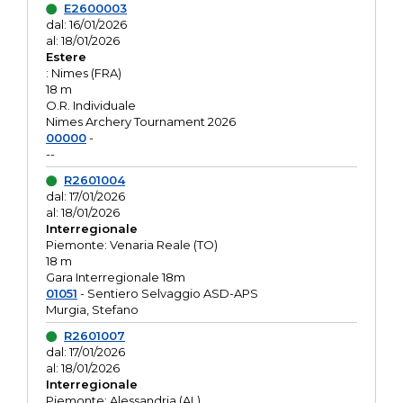
E2600003
dal: 16/01/2026
al: 18/01/2026
Estere
: Nimes (FRA)
18 m
O.R. Individuale
Nimes Archery Tournament 2026
00000
-
--
R2601004
dal: 17/01/2026
al: 18/01/2026
Interregionale
Piemonte: Venaria Reale (TO)
18 m
Gara Interregionale 18m
01051
- Sentiero Selvaggio ASD-APS
Murgia, Stefano
R2601007
dal: 17/01/2026
al: 18/01/2026
Interregionale
Piemonte: Alessandria (AL)