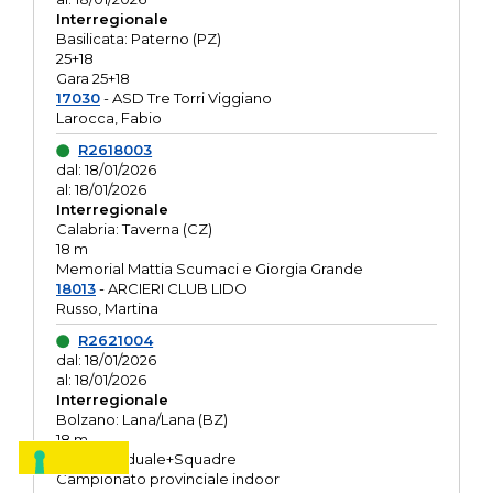
Interregionale
Basilicata: Paterno (PZ)
25+18
Gara 25+18
17030
- ASD Tre Torri Viggiano
Larocca, Fabio
R2618003
dal: 18/01/2026
al: 18/01/2026
Interregionale
Calabria: Taverna (CZ)
18 m
Memorial Mattia Scumaci e Giorgia Grande
18013
- ARCIERI CLUB LIDO
Russo, Martina
R2621004
dal: 18/01/2026
al: 18/01/2026
Interregionale
Bolzano: Lana/Lana (BZ)
18 m
O.R. Individuale+Squadre
Campionato provinciale indoor