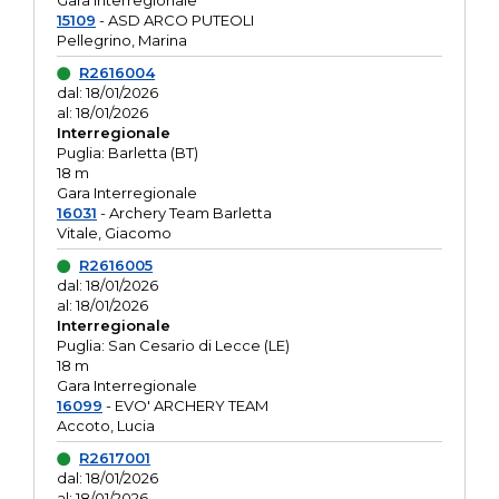
Gara interregionale
15109
- ASD ARCO PUTEOLI
Pellegrino, Marina
R2616004
dal: 18/01/2026
al: 18/01/2026
Interregionale
Puglia: Barletta (BT)
18 m
Gara Interregionale
16031
- Archery Team Barletta
Vitale, Giacomo
R2616005
dal: 18/01/2026
al: 18/01/2026
Interregionale
Puglia: San Cesario di Lecce (LE)
18 m
Gara Interregionale
16099
- EVO' ARCHERY TEAM
Accoto, Lucia
R2617001
dal: 18/01/2026
al: 18/01/2026