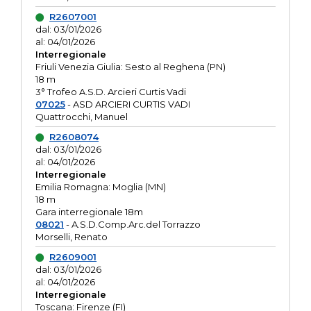
R2607001
dal: 03/01/2026
al: 04/01/2026
Interregionale
Friuli Venezia Giulia: Sesto al Reghena (PN)
18 m
3° Trofeo A.S.D. Arcieri Curtis Vadi
07025
- ASD ARCIERI CURTIS VADI
Quattrocchi, Manuel
R2608074
dal: 03/01/2026
al: 04/01/2026
Interregionale
Emilia Romagna: Moglia (MN)
18 m
Gara interregionale 18m
08021
- A.S.D.Comp.Arc.del Torrazzo
Morselli, Renato
R2609001
dal: 03/01/2026
al: 04/01/2026
Interregionale
Toscana: Firenze (FI)