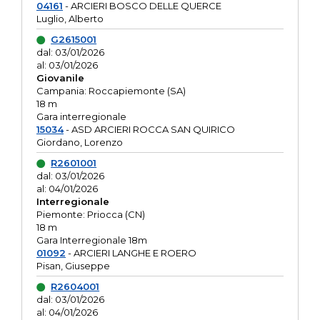
04161
- ARCIERI BOSCO DELLE QUERCE
Luglio, Alberto
G2615001
dal: 03/01/2026
al: 03/01/2026
Giovanile
Campania: Roccapiemonte (SA)
18 m
Gara interregionale
15034
- ASD ARCIERI ROCCA SAN QUIRICO
Giordano, Lorenzo
R2601001
dal: 03/01/2026
al: 04/01/2026
Interregionale
Piemonte: Priocca (CN)
18 m
Gara Interregionale 18m
01092
- ARCIERI LANGHE E ROERO
Pisan, Giuseppe
R2604001
dal: 03/01/2026
al: 04/01/2026