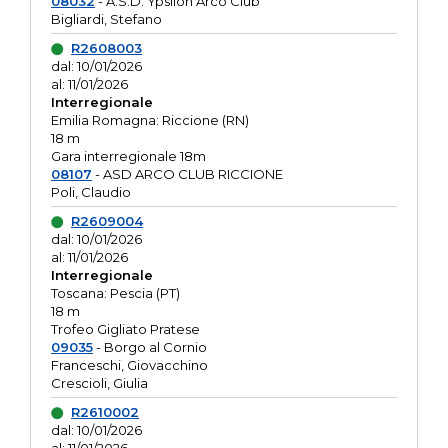
08032
- A.S.D. Ypsilon Arco Club
Bigliardi, Stefano
R2608003
dal: 10/01/2026
al: 11/01/2026
Interregionale
Emilia Romagna: Riccione (RN)
18 m
Gara interregionale 18m
08107
- ASD ARCO CLUB RICCIONE
Poli, Claudio
R2609004
dal: 10/01/2026
al: 11/01/2026
Interregionale
Toscana: Pescia (PT)
18 m
Trofeo Gigliato Pratese
09035
- Borgo al Cornio
Franceschi, Giovacchino
Crescioli, Giulia
R2610002
dal: 10/01/2026