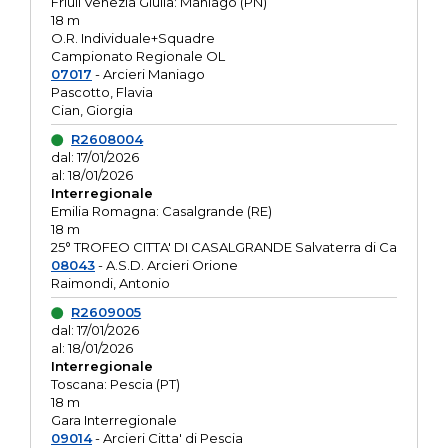
Friuli Venezia Giulia: Maniago (PN)
18 m
O.R. Individuale+Squadre
Campionato Regionale OL
07017
- Arcieri Maniago
Pascotto, Flavia
Cian, Giorgia
R2608004
dal: 17/01/2026
al: 18/01/2026
Interregionale
Emilia Romagna: Casalgrande (RE)
18 m
25° TROFEO CITTA' DI CASALGRANDE Salvaterra di Ca
08043
- A.S.D. Arcieri Orione
Raimondi, Antonio
R2609005
dal: 17/01/2026
al: 18/01/2026
Interregionale
Toscana: Pescia (PT)
18 m
Gara Interregionale
09014
- Arcieri Citta' di Pescia