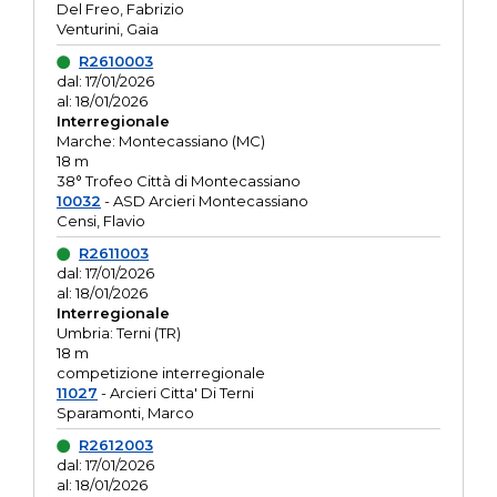
Del Freo, Fabrizio
Venturini, Gaia
R2610003
dal: 17/01/2026
al: 18/01/2026
Interregionale
Marche: Montecassiano (MC)
18 m
38° Trofeo Città di Montecassiano
10032
- ASD Arcieri Montecassiano
Censi, Flavio
R2611003
dal: 17/01/2026
al: 18/01/2026
Interregionale
Umbria: Terni (TR)
18 m
competizione interregionale
11027
- Arcieri Citta' Di Terni
Sparamonti, Marco
R2612003
dal: 17/01/2026
al: 18/01/2026