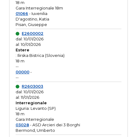
18 m
Gara Interregionale 18m
01066
- Iuvenilia
D'agostino, Katia
Pisan, Giuseppe
E2600002
dal: 10/01/2026
al: 10/01/2026
Estere
: Ilirska Bistrica (Slovenia)
18 m
--
00000
-
--
R2603003
dal: 10/01/2026
al: 11/01/2026
Interregionale
Liguria: Levanto (SP)
18 m
Gara Interregionale
03028
- ASD Arcieri dei 3 Borghi
Bermond, Umberto