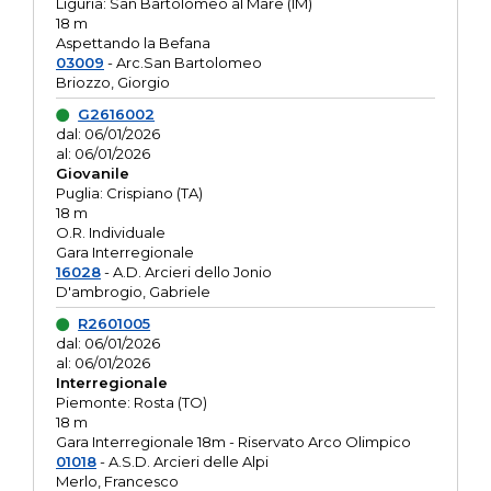
Liguria: San Bartolomeo al Mare (IM)
18 m
Aspettando la Befana
03009
- Arc.San Bartolomeo
Briozzo, Giorgio
G2616002
dal: 06/01/2026
al: 06/01/2026
Giovanile
Puglia: Crispiano (TA)
18 m
O.R. Individuale
Gara Interregionale
16028
- A.D. Arcieri dello Jonio
D'ambrogio, Gabriele
R2601005
dal: 06/01/2026
al: 06/01/2026
Interregionale
Piemonte: Rosta (TO)
18 m
Gara Interregionale 18m - Riservato Arco Olimpico
01018
- A.S.D. Arcieri delle Alpi
Merlo, Francesco