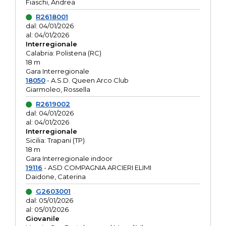
Fiaschi, Andrea
R2618001
dal: 04/01/2026
al: 04/01/2026
Interregionale
Calabria: Polistena (RC)
18 m
Gara Interregionale
18050
- A.S.D. Queen Arco Club
Giarmoleo, Rossella
R2619002
dal: 04/01/2026
al: 04/01/2026
Interregionale
Sicilia: Trapani (TP)
18 m
Gara Interregionale indoor
19116
- ASD COMPAGNIA ARCIERI ELIMI
Daidone, Caterina
G2603001
dal: 05/01/2026
al: 05/01/2026
Giovanile