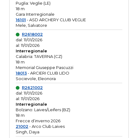
Puglia: Veglie (LE)
18 m
Gara Interregionale
16101
- ASD ARCHERY CLUB VEGLIE
Mele, Salvatore
R2618002
dal: 11/01/2026
al: 11/01/2026
Interregionale
Calabria: TAVERNA (CZ)
18 m
Memorial Giuseppe Pascuzzi
18013
- ARCIERI CLUB LIDO
Socievole, Eleonora
R2621002
dal: 11/01/2026
al: 11/01/2026
Interregionale
Bolzano: Laives/Leifers (BZ)
18 m
Frecce d’inverno 2026
21002
- Arco Club Laives
Singh, Daya