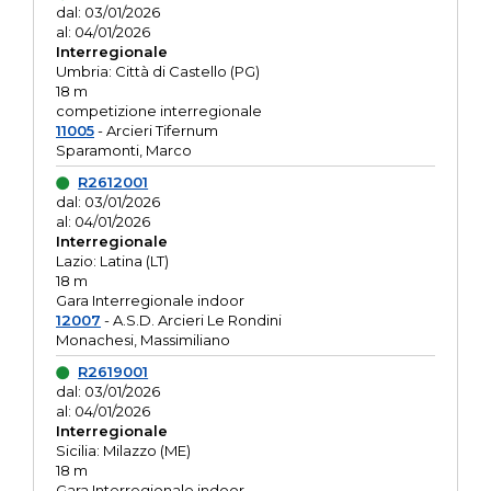
dal: 03/01/2026
al: 04/01/2026
Interregionale
Umbria: Città di Castello (PG)
18 m
competizione interregionale
11005
- Arcieri Tifernum
Sparamonti, Marco
R2612001
dal: 03/01/2026
al: 04/01/2026
Interregionale
Lazio: Latina (LT)
18 m
Gara Interregionale indoor
12007
- A.S.D. Arcieri Le Rondini
Monachesi, Massimiliano
R2619001
dal: 03/01/2026
al: 04/01/2026
Interregionale
Sicilia: Milazzo (ME)
18 m
Gara Interregionale indoor