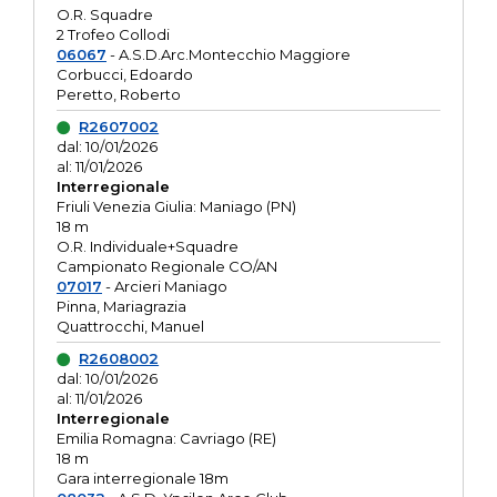
O.R. Squadre
2 Trofeo Collodi
06067
- A.S.D.Arc.Montecchio Maggiore
Corbucci, Edoardo
Peretto, Roberto
R2607002
dal: 10/01/2026
al: 11/01/2026
Interregionale
Friuli Venezia Giulia: Maniago (PN)
18 m
O.R. Individuale+Squadre
Campionato Regionale CO/AN
07017
- Arcieri Maniago
Pinna, Mariagrazia
Quattrocchi, Manuel
R2608002
dal: 10/01/2026
al: 11/01/2026
Interregionale
Emilia Romagna: Cavriago (RE)
18 m
Gara interregionale 18m