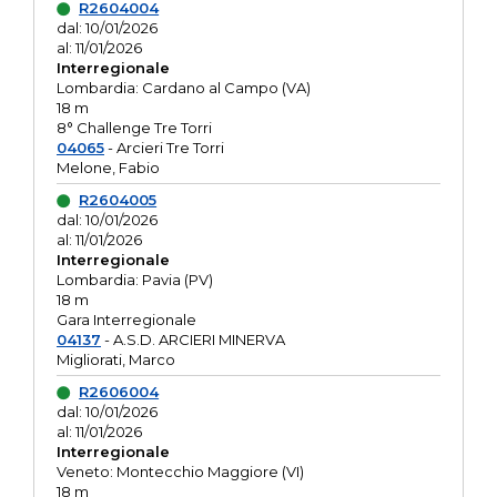
R2604004
dal: 10/01/2026
al: 11/01/2026
Interregionale
Lombardia: Cardano al Campo (VA)
18 m
8° Challenge Tre Torri
04065
- Arcieri Tre Torri
Melone, Fabio
R2604005
dal: 10/01/2026
al: 11/01/2026
Interregionale
Lombardia: Pavia (PV)
18 m
Gara Interregionale
04137
- A.S.D. ARCIERI MINERVA
Migliorati, Marco
R2606004
dal: 10/01/2026
al: 11/01/2026
Interregionale
Veneto: Montecchio Maggiore (VI)
18 m