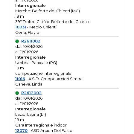
al: 11/01/2026
Interregionale
Marche: Belforte del Chienti (MC)
18 m
39° Trofeo Città di Belforte del Chienti.
10031
- Medio Chienti
Censi, Flavio
R2611002
dal: 10/01/2026
al: 11/01/2026
Interregionale
Umbria: Panicale (PG)
18 m
competizione interregionale
11016
- A.S.D. Gruppo Arcieri Simba
Caneva, Linda
R2612002
dal: 10/01/2026
al: 11/01/2026
Interregionale
Lazio: Latina (LT)
18 m
Gara Interregionale indoor
12070
- ASD Arcieri Del Falco