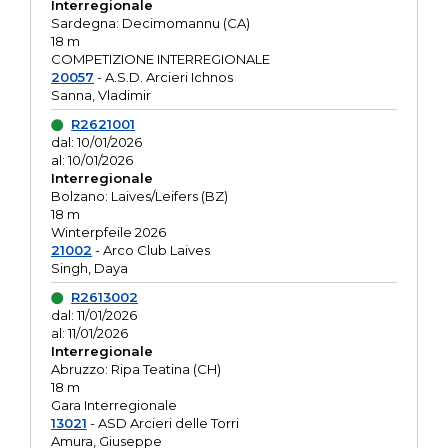
Interregionale
Sardegna: Decimomannu (CA)
18 m
COMPETIZIONE INTERREGIONALE
20057
- A.S.D. Arcieri Ichnos
Sanna, Vladimir
R2621001
dal: 10/01/2026
al: 10/01/2026
Interregionale
Bolzano: Laives/Leifers (BZ)
18 m
Winterpfeile 2026
21002
- Arco Club Laives
Singh, Daya
R2613002
dal: 11/01/2026
al: 11/01/2026
Interregionale
Abruzzo: Ripa Teatina (CH)
18 m
Gara Interregionale
13021
- ASD Arcieri delle Torri
Amura, Giuseppe