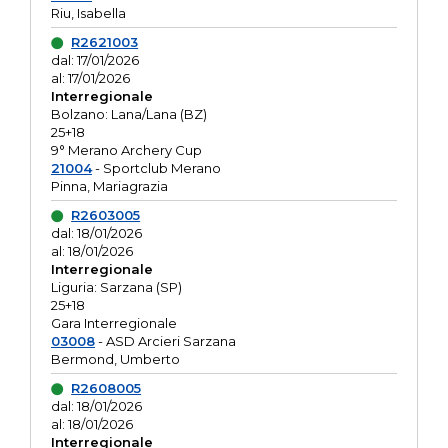
Riu, Isabella
R2621003
dal: 17/01/2026
al: 17/01/2026
Interregionale
Bolzano: Lana/Lana (BZ)
25+18
9° Merano Archery Cup
21004
- Sportclub Merano
Pinna, Mariagrazia
R2603005
dal: 18/01/2026
al: 18/01/2026
Interregionale
Liguria: Sarzana (SP)
25+18
Gara Interregionale
03008
- ASD Arcieri Sarzana
Bermond, Umberto
R2608005
dal: 18/01/2026
al: 18/01/2026
Interregionale