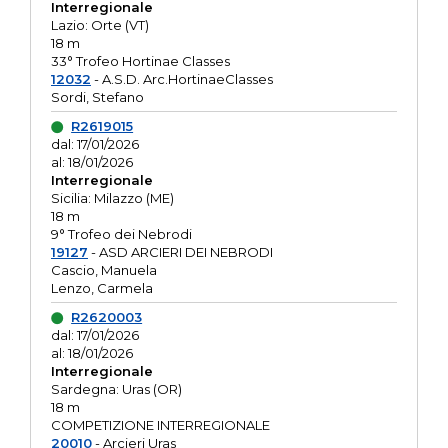
Interregionale
Lazio: Orte (VT)
18 m
33° Trofeo Hortinae Classes
12032
- A.S.D. Arc.HortinaeClasses
Sordi, Stefano
R2619015
dal: 17/01/2026
al: 18/01/2026
Interregionale
Sicilia: Milazzo (ME)
18 m
9° Trofeo dei Nebrodi
19127
- ASD ARCIERI DEI NEBRODI
Cascio, Manuela
Lenzo, Carmela
R2620003
dal: 17/01/2026
al: 18/01/2026
Interregionale
Sardegna: Uras (OR)
18 m
COMPETIZIONE INTERREGIONALE
20010
- Arcieri Uras