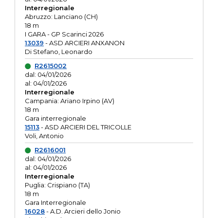
Interregionale
Abruzzo: Lanciano (CH)
18 m
I GARA - GP Scarinci 2026
13039
- ASD ARCIERI ANXANON
Di Stefano, Leonardo
R2615002
dal: 04/01/2026
al: 04/01/2026
Interregionale
Campania: Ariano Irpino (AV)
18 m
Gara interregionale
15113
- ASD ARCIERI DEL TRICOLLE
Voli, Antonio
R2616001
dal: 04/01/2026
al: 04/01/2026
Interregionale
Puglia: Crispiano (TA)
18 m
Gara Interregionale
16028
- A.D. Arcieri dello Jonio