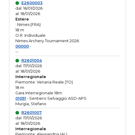
E2600003
dal: 16/01/2026
al: 18/01/2026
Estere
: Nimes (FRA)
18 m
O.R. Individuale
Nimes Archery Tournament 2026
00000
-
--
R2601004
dal: 17/01/2026
al: 18/01/2026
Interregionale
Piemonte: Venaria Reale (TO)
18 m
Gara Interregionale 18m
01051
- Sentiero Selvaggio ASD-APS
Murgia, Stefano
R2601007
dal: 17/01/2026
al: 18/01/2026
Interregionale
Piemonte: Alessandria (AL)