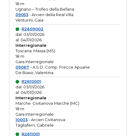
18 m
Ugnano – Trofeo della Befana
09053
- Arcieri della Real Villa
Venturini, Gaia
R2609002
dal: 03/01/2026
al: 04/01/2026
Interregionale
Toscana: Massa (MS)
18 m
Gara Interregionale
09067
- A.S.D. Comp. Frecce Apuane
De Biaso, Valentina
R2610001
dal: 03/01/2026
al: 04/01/2026
Interregionale
Marche: Civitanova Marche (MC)
18 m
Gara Interregionale
10003
- Arcieri Civitanova
Tagliaferri, Gabriele
R2611001