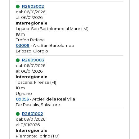
R2603002
dal: 06/01/2026
al: 06/01/2026
Interregionale
Liguria: San Bartolomeo al Mare (IM)
18 m
Trofeo Befana
03009
- Arc.San Bartolomeo
Briozzo, Giorgio
R2609003
dal: 06/01/2026
al: 06/01/2026
Interregionale
Toscana: Firenze (FI)
18 m
Ugnano
09053
- Arcieri della Real Villa
De Pascalis, Salvatore
R2601002
dal: 09/01/2026
al: 11/01/2026
Interregionale
Piemonte: Torino (TO)