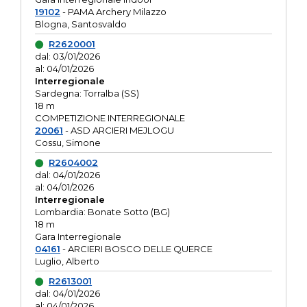
19102
- PAMA Archery Milazzo
Blogna, Santosvaldo
R2620001
dal: 03/01/2026
al: 04/01/2026
Interregionale
Sardegna: Torralba (SS)
18 m
COMPETIZIONE INTERREGIONALE
20061
- ASD ARCIERI MEJLOGU
Cossu, Simone
R2604002
dal: 04/01/2026
al: 04/01/2026
Interregionale
Lombardia: Bonate Sotto (BG)
18 m
Gara Interregionale
04161
- ARCIERI BOSCO DELLE QUERCE
Luglio, Alberto
R2613001
dal: 04/01/2026
al: 04/01/2026