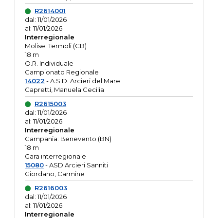
R2614001
dal: 11/01/2026
al: 11/01/2026
Interregionale
Molise: Termoli (CB)
18 m
O.R. Individuale
Campionato Regionale
14022
- A.S.D. Arcieri del Mare
Capretti, Manuela Cecilia
R2615003
dal: 11/01/2026
al: 11/01/2026
Interregionale
Campania: Benevento (BN)
18 m
Gara interregionale
15080
- ASD Arcieri Sanniti
Giordano, Carmine
R2616003
dal: 11/01/2026
al: 11/01/2026
Interregionale