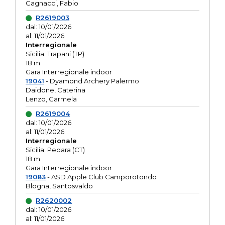
Cagnacci, Fabio
R2619003
dal: 10/01/2026
al: 11/01/2026
Interregionale
Sicilia: Trapani (TP)
18 m
Gara Interregionale indoor
19041
- Dyamond Archery Palermo
Daidone, Caterina
Lenzo, Carmela
R2619004
dal: 10/01/2026
al: 11/01/2026
Interregionale
Sicilia: Pedara (CT)
18 m
Gara Interregionale indoor
19083
- ASD Apple Club Camporotondo
Blogna, Santosvaldo
R2620002
dal: 10/01/2026
al: 11/01/2026