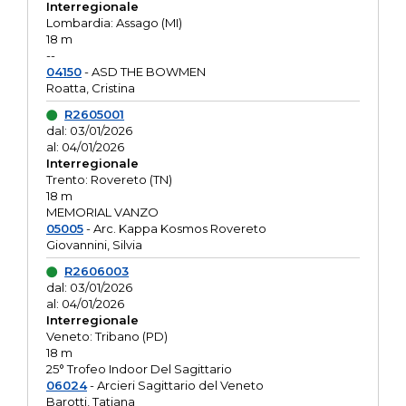
Interregionale
Lombardia: Assago (MI)
18 m
--
04150
- ASD THE BOWMEN
Roatta, Cristina
R2605001
dal: 03/01/2026
al: 04/01/2026
Interregionale
Trento: Rovereto (TN)
18 m
MEMORIAL VANZO
05005
- Arc. Kappa Kosmos Rovereto
Giovannini, Silvia
R2606003
dal: 03/01/2026
al: 04/01/2026
Interregionale
Veneto: Tribano (PD)
18 m
25° Trofeo Indoor Del Sagittario
06024
- Arcieri Sagittario del Veneto
Barotti, Tatiana