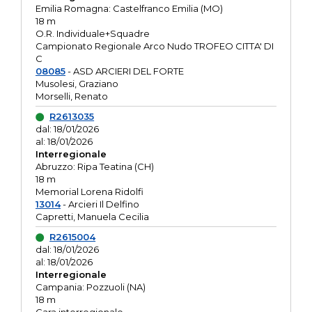
Emilia Romagna: Castelfranco Emilia (MO)
18 m
O.R. Individuale+Squadre
Campionato Regionale Arco Nudo TROFEO CITTA' DI
C
08085
- ASD ARCIERI DEL FORTE
Musolesi, Graziano
Morselli, Renato
R2613035
dal: 18/01/2026
al: 18/01/2026
Interregionale
Abruzzo: Ripa Teatina (CH)
18 m
Memorial Lorena Ridolfi
13014
- Arcieri Il Delfino
Capretti, Manuela Cecilia
R2615004
dal: 18/01/2026
al: 18/01/2026
Interregionale
Campania: Pozzuoli (NA)
18 m