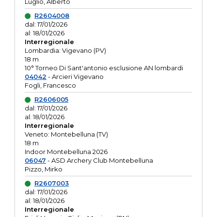
Luglio, Alberto
R2604008
dal: 17/01/2026
al: 18/01/2026
Interregionale
Lombardia: Vigevano (PV)
18 m
10° Torneo Di Sant'antonio esclusione AN lombardi
04042
- Arcieri Vigevano
Fogli, Francesco
R2606005
dal: 17/01/2026
al: 18/01/2026
Interregionale
Veneto: Montebelluna (TV)
18 m
Indoor Montebelluna 2026
06047
- ASD Archery Club Montebelluna
Pizzo, Mirko
R2607003
dal: 17/01/2026
al: 18/01/2026
Interregionale