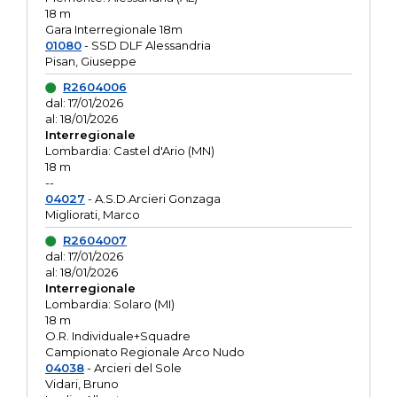
18 m
Gara Interregionale 18m
01080
- SSD DLF Alessandria
Pisan, Giuseppe
R2604006
dal: 17/01/2026
al: 18/01/2026
Interregionale
Lombardia: Castel d'Ario (MN)
18 m
--
04027
- A.S.D.Arcieri Gonzaga
Migliorati, Marco
R2604007
dal: 17/01/2026
al: 18/01/2026
Interregionale
Lombardia: Solaro (MI)
18 m
O.R. Individuale+Squadre
Campionato Regionale Arco Nudo
04038
- Arcieri del Sole
Vidari, Bruno