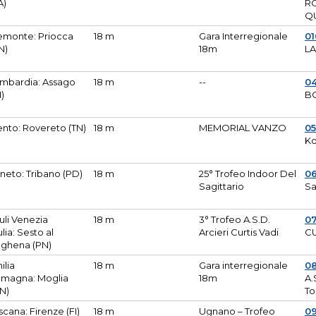
A)
R
Q
emonte: Priocca
18 m
Gara Interregionale
0
N)
18m
L
mbardia: Assago
18 m
--
04
I)
B
ento: Rovereto (TN)
18 m
MEMORIAL VANZO
0
Ko
neto: Tribano (PD)
18 m
25° Trofeo Indoor Del
0
Sagittario
Sa
iuli Venezia
18 m
3° Trofeo A.S.D.
0
ulia: Sesto al
Arcieri Curtis Vadi
CU
ghena (PN)
ilia
18 m
Gara interregionale
0
magna: Moglia
18m
A.
N)
To
scana: Firenze (FI)
18 m
Ugnano – Trofeo
0