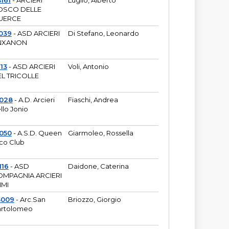
161
- ARCIERI
Luglio, Alberto
OSCO DELLE
UERCE
039
- ASD ARCIERI
Di Stefano, Leonardo
NXANON
113
- ASD ARCIERI
Voli, Antonio
L TRICOLLE
6028
- A.D. Arcieri
Fiaschi, Andrea
llo Jonio
050
- A.S.D. Queen
Giarmoleo, Rossella
co Club
116
- ASD
Daidone, Caterina
MPAGNIA ARCIERI
IMI
3009
- Arc.San
Briozzo, Giorgio
rtolomeo