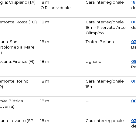
glia: Crispiano (TA)
18 m
Gara Interregionale
1
O.R. Individuale
de
emonte: Rosta (TO)
18 m
Gara Interregionale
01
18m - Riservato Arco
de
Olimpico
guria: San
18 m
Trofeo Befana
0
rtolomeo al Mare
Ba
M)
scana: Firenze (FI)
18 m
Ugnano
0
Re
emonte: Torino
18 m
Gara Interregionale
0
O)
18m
lirska Bistrica
18 m
--
0
lovenia)
guria: Levanto (SP)
18 m
Gara Interregionale
0
de