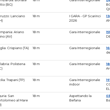
mbardia: Bonate
18 m
Gara Interregionale
04
tto (BG)
B
Q
ruzzo: Lanciano
18 m
I GARA - GP Scarinci
13
H)
2026
A
mpania: Ariano
18 m
Gara interregionale
15
pino (AV)
DE
glia: Crispiano (TA)
18 m
Gara Interregionale
1
de
labria: Polistena
18 m
Gara Interregionale
18
C)
Ar
cilia: Trapani (TP)
18 m
Gara Interregionale
19
indoor
CO
EL
guria: San
18 m
Aspettando la
0
rtolomeo al Mare
Befana
Ba
M)