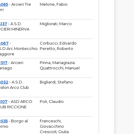
4065
- Arcieri Tre
Melone, Fabio
rri
137
- A.S.D.
Migliorati, Marco
CIERI MINERVA
6067
-
Corbucci, Edoardo
S.D.Arc.Montecchio
Peretto, Roberto
ggiore
7017
- Arcieri
Pinna, Mariagrazia
aniago
Quattrocchi, Manuel
8032
- A.S.D.
Bigliardi, Stefano
silon Arco Club
8107
- ASD ARCO
Poli, Claudio
UB RICCIONE
9035
- Borgo al
Franceschi,
rnio
Giovacchino
Crescioli, Giulia