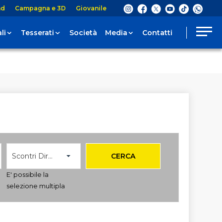
nd
Campagna e 3D
Giovanile
li
Tesserati
Società
Media
Contatti
Scontri Diretti
CERCA
E' possibile la
selezione multipla