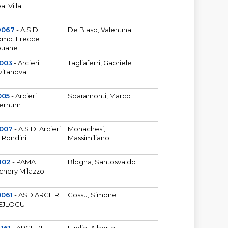
al Villa
9067
- A.S.D.
De Biaso, Valentina
mp. Frecce
puane
003
- Arcieri
Tagliaferri, Gabriele
vitanova
005
- Arcieri
Sparamonti, Marco
fernum
2007
- A.S.D. Arcieri
Monachesi,
 Rondini
Massimiliano
102
- PAMA
Blogna, Santosvaldo
chery Milazzo
0061
- ASD ARCIERI
Cossu, Simone
EJLOGU