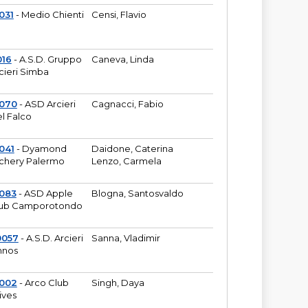
031
- Medio Chienti
Censi, Flavio
016
- A.S.D. Gruppo
Caneva, Linda
cieri Simba
2070
- ASD Arcieri
Cagnacci, Fabio
l Falco
041
- Dyamond
Daidone, Caterina
chery Palermo
Lenzo, Carmela
083
- ASD Apple
Blogna, Santosvaldo
ub Camporotondo
0057
- A.S.D. Arcieri
Sanna, Vladimir
hnos
1002
- Arco Club
Singh, Daya
ives