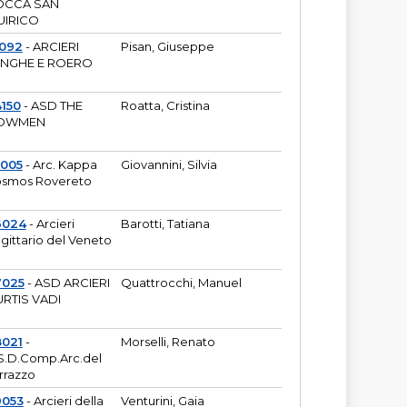
OCCA SAN
UIRICO
1092
- ARCIERI
Pisan, Giuseppe
ANGHE E ROERO
150
- ASD THE
Roatta, Cristina
OWMEN
5005
- Arc. Kappa
Giovannini, Silvia
smos Rovereto
6024
- Arcieri
Barotti, Tatiana
gittario del Veneto
7025
- ASD ARCIERI
Quattrocchi, Manuel
RTIS VADI
8021
-
Morselli, Renato
S.D.Comp.Arc.del
rrazzo
9053
- Arcieri della
Venturini, Gaia