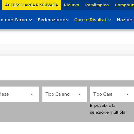
ACCESSO AREA RISERVATA
Ricurvo
Paralimpico
Compou
tiro con l'arco
Federazione
Gare e Risultati
Naziona
Mese
Tipo Calendario
Tipo Gara
E' possibile la
selezione multipla