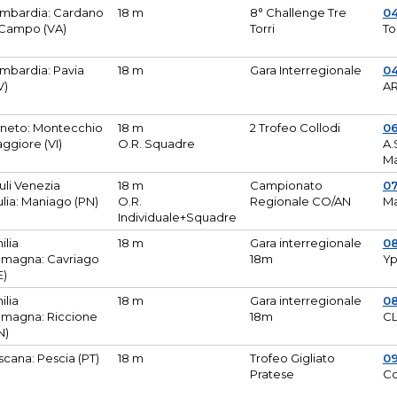
mbardia: Cardano
18 m
8° Challenge Tre
0
 Campo (VA)
Torri
To
mbardia: Pavia
18 m
Gara Interregionale
04
V)
AR
neto: Montecchio
18 m
2 Trofeo Collodi
0
ggiore (VI)
O.R. Squadre
A.
Ma
iuli Venezia
18 m
Campionato
0
ulia: Maniago (PN)
O.R.
Regionale CO/AN
M
Individuale+Squadre
ilia
18 m
Gara interregionale
0
magna: Cavriago
18m
Yp
E)
ilia
18 m
Gara interregionale
0
magna: Riccione
18m
CL
N)
scana: Pescia (PT)
18 m
Trofeo Gigliato
0
Pratese
Co