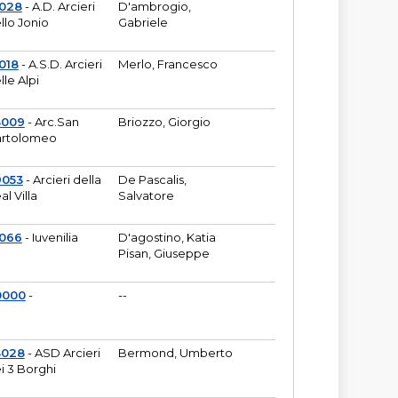
6028
- A.D. Arcieri
D'ambrogio,
llo Jonio
Gabriele
018
- A.S.D. Arcieri
Merlo, Francesco
lle Alpi
3009
- Arc.San
Briozzo, Giorgio
rtolomeo
9053
- Arcieri della
De Pascalis,
al Villa
Salvatore
1066
- Iuvenilia
D'agostino, Katia
Pisan, Giuseppe
0000
-
--
3028
- ASD Arcieri
Bermond, Umberto
i 3 Borghi