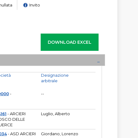
nullata
Invito
cietà
Designazione
arbitrale
0000
-
--
161
- ARCIERI
Luglio, Alberto
OSCO DELLE
UERCE
034
- ASD ARCIERI
Giordano, Lorenzo