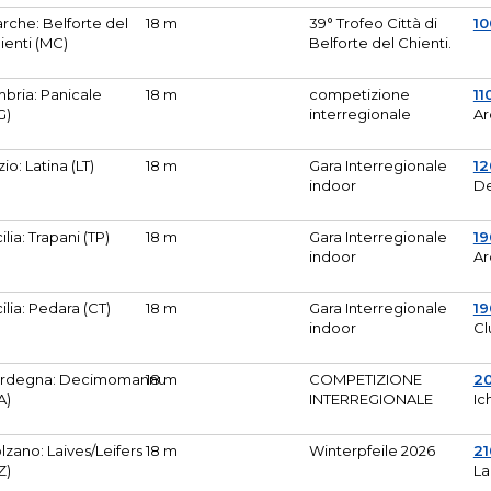
rche: Belforte del
18 m
39° Trofeo Città di
10
ienti (MC)
Belforte del Chienti.
bria: Panicale
18 m
competizione
11
G)
interregionale
Ar
zio: Latina (LT)
18 m
Gara Interregionale
1
indoor
De
cilia: Trapani (TP)
18 m
Gara Interregionale
19
indoor
Ar
cilia: Pedara (CT)
18 m
Gara Interregionale
19
indoor
Cl
rdegna: Decimomannu
18 m
COMPETIZIONE
2
A)
INTERREGIONALE
Ic
lzano: Laives/Leifers
18 m
Winterpfeile 2026
2
Z)
La