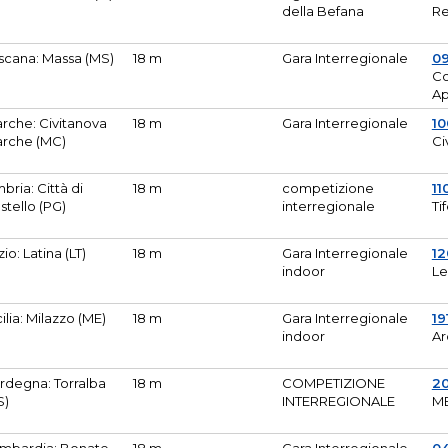
della Befana
Re
scana: Massa (MS)
18 m
Gara Interregionale
0
Co
A
rche: Civitanova
18 m
Gara Interregionale
10
rche (MC)
Ci
bria: Città di
18 m
competizione
11
stello (PG)
interregionale
Ti
zio: Latina (LT)
18 m
Gara Interregionale
1
indoor
Le
cilia: Milazzo (ME)
18 m
Gara Interregionale
19
indoor
Ar
rdegna: Torralba
18 m
COMPETIZIONE
2
S)
INTERREGIONALE
M