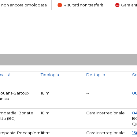
ara non ancora omologata
Risultati non trasferiti
Gara an
calità
Tipologia
Dettaglio
So
Mouans-Sartoux,
18 m
--
0
ancia
mbardia: Bonate
18 m
Gara Interregionale
04
tto (BG)
B
Q
mpania: Roccapiemonte
18 m
Gara interregionale
15