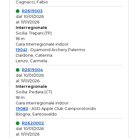
Cagnacci, Fabio
R2619003
dal: 10/01/2026
al: 11/01/2026
Interregionale
Sicilia: Trapani (TP)
18 m
Gara Interregionale indoor
19041
- Dyamond Archery Palermo
Daidone, Caterina
Lenzo, Carmela
R2619004
dal: 10/01/2026
al: 11/01/2026
Interregionale
Sicilia: Pedara (CT)
18 m
Gara Interregionale indoor
19083
- ASD Apple Club Camporotondo
Blogna, Santosvaldo
R2620002
dal: 10/01/2026
al: 11/01/2026