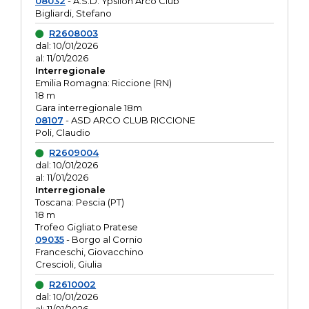
08032
- A.S.D. Ypsilon Arco Club
Bigliardi, Stefano
R2608003
dal: 10/01/2026
al: 11/01/2026
Interregionale
Emilia Romagna: Riccione (RN)
18 m
Gara interregionale 18m
08107
- ASD ARCO CLUB RICCIONE
Poli, Claudio
R2609004
dal: 10/01/2026
al: 11/01/2026
Interregionale
Toscana: Pescia (PT)
18 m
Trofeo Gigliato Pratese
09035
- Borgo al Cornio
Franceschi, Giovacchino
Crescioli, Giulia
R2610002
dal: 10/01/2026