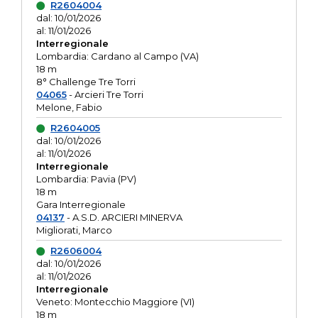
R2604004
dal: 10/01/2026
al: 11/01/2026
Interregionale
Lombardia: Cardano al Campo (VA)
18 m
8° Challenge Tre Torri
04065
- Arcieri Tre Torri
Melone, Fabio
R2604005
dal: 10/01/2026
al: 11/01/2026
Interregionale
Lombardia: Pavia (PV)
18 m
Gara Interregionale
04137
- A.S.D. ARCIERI MINERVA
Migliorati, Marco
R2606004
dal: 10/01/2026
al: 11/01/2026
Interregionale
Veneto: Montecchio Maggiore (VI)
18 m