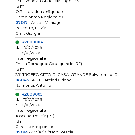
Friuli Venezia Giulia: Maniago (PN)
18 m
O.R. Individuale+Squadre
Campionato Regionale OL
07017
- Arcieri Maniago
Pascotto, Flavia
Cian, Giorgia
R2608004
dal: 17/01/2026
al: 18/01/2026
Interregionale
Emilia Romagna: Casalgrande (RE)
18 m
25° TROFEO CITTA' DI CASALGRANDE Salvaterra di Ca
08043
- A.S.D. Arcieri Orione
Raimondi, Antonio
R2609005
dal: 17/01/2026
al: 18/01/2026
Interregionale
Toscana: Pescia (PT)
18 m
Gara Interregionale
09014
- Arcieri Citta' di Pescia