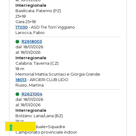
Interregionale
Basilicata: Paterno (PZ)
25+18
Gara 25+18
17030
- ASD Tre Torri Viggiano
Larocca, Fabio
R2618003
dal: 18/01/2026
al: 18/01/2026
Interregionale
Calabria: Taverna (CZ)
18 m
Memorial Mattia Scumaci e Giorgia Grande
18013
- ARCIERI CLUB LIDO
Russo, Martina
R2621004
dal: 18/01/2026
al: 18/01/2026
Interregionale
Bolzano: Lana/Lana (BZ)
18 m
O.R. Individuale+Squadre
Campionato provinciale indoor