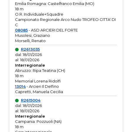
Emilia Romagna: Castelfranco Emilia (MO)
18 m
O.R. Individuale+Squadre
Campionato Regionale Arco Nudo TROFEO CITTA' DI
C
08085
- ASD ARCIERI DEL FORTE
Musolesi, Graziano
Morselli, Renato
R2613035
dal: 18/01/2026
al: 18/01/2026
Interregionale
Abruzzo: Ripa Teatina (CH)
18 m
Memorial Lorena Ridolfi
13014
- Arcieri Il Delfino
Capretti, Manuela Cecilia
R2615004
dal: 18/01/2026
al: 18/01/2026
Interregionale
Campania: Pozzuoli (NA)
18 m