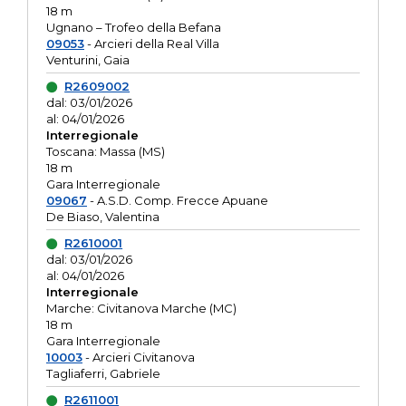
18 m
Ugnano – Trofeo della Befana
09053
- Arcieri della Real Villa
Venturini, Gaia
R2609002
dal: 03/01/2026
al: 04/01/2026
Interregionale
Toscana: Massa (MS)
18 m
Gara Interregionale
09067
- A.S.D. Comp. Frecce Apuane
De Biaso, Valentina
R2610001
dal: 03/01/2026
al: 04/01/2026
Interregionale
Marche: Civitanova Marche (MC)
18 m
Gara Interregionale
10003
- Arcieri Civitanova
Tagliaferri, Gabriele
R2611001