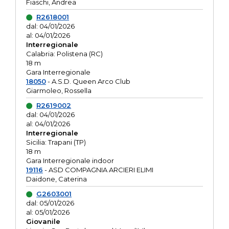
Fiaschi, Andrea
R2618001
dal: 04/01/2026
al: 04/01/2026
Interregionale
Calabria: Polistena (RC)
18 m
Gara Interregionale
18050
- A.S.D. Queen Arco Club
Giarmoleo, Rossella
R2619002
dal: 04/01/2026
al: 04/01/2026
Interregionale
Sicilia: Trapani (TP)
18 m
Gara Interregionale indoor
19116
- ASD COMPAGNIA ARCIERI ELIMI
Daidone, Caterina
G2603001
dal: 05/01/2026
al: 05/01/2026
Giovanile