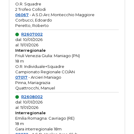
O.R. Squadre
2 Trofeo Collodi
06067
- A.S.D.Arc.Montecchio Maggiore
Corbucci, Edoardo
Peretto, Roberto
R2607002
dal: 10/01/2026
al: 11/01/2026
Interregionale
Friuli Venezia Giulia: Maniago (PN)
18 m
O.R. Individuale+Squadre
Campionato Regionale CO/AN
07017
- Arcieri Maniago
Pinna, Mariagrazia
Quattrocchi, Manuel
R2608002
dal: 10/01/2026
al: 11/01/2026
Interregionale
Emilia Romagna: Cavriago (RE)
18 m
Gara interregionale 18m