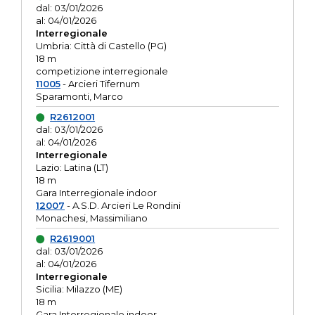
dal: 03/01/2026
al: 04/01/2026
Interregionale
Umbria: Città di Castello (PG)
18 m
competizione interregionale
11005
- Arcieri Tifernum
Sparamonti, Marco
R2612001
dal: 03/01/2026
al: 04/01/2026
Interregionale
Lazio: Latina (LT)
18 m
Gara Interregionale indoor
12007
- A.S.D. Arcieri Le Rondini
Monachesi, Massimiliano
R2619001
dal: 03/01/2026
al: 04/01/2026
Interregionale
Sicilia: Milazzo (ME)
18 m
Gara Interregionale indoor