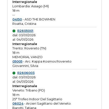
Interregionale
Lombardia: Assago (MI)
18 m
--
04150
- ASD THE BOWMEN
Roatta, Cristina
R2605001
dal: 03/01/2026
al: 04/01/2026
Interregionale
Trento: Rovereto (TN)
18 m
MEMORIAL VANZO
05005
- Arc. Kappa Kosmos Rovereto
Giovannini, Silvia
R2606003
dal: 03/01/2026
al: 04/01/2026
Interregionale
Veneto: Tribano (PD)
18 m
25° Trofeo Indoor Del Sagittario
06024
- Arcieri Sagittario del Veneto
Barotti, Tatiana