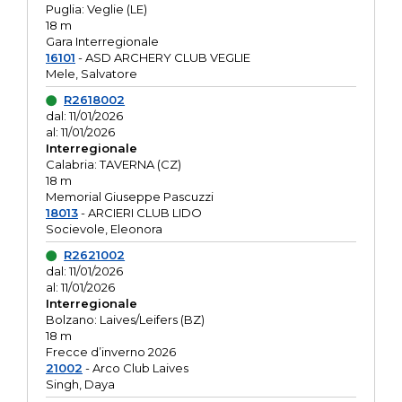
Puglia: Veglie (LE)
18 m
Gara Interregionale
16101
- ASD ARCHERY CLUB VEGLIE
Mele, Salvatore
R2618002
dal: 11/01/2026
al: 11/01/2026
Interregionale
Calabria: TAVERNA (CZ)
18 m
Memorial Giuseppe Pascuzzi
18013
- ARCIERI CLUB LIDO
Socievole, Eleonora
R2621002
dal: 11/01/2026
al: 11/01/2026
Interregionale
Bolzano: Laives/Leifers (BZ)
18 m
Frecce d’inverno 2026
21002
- Arco Club Laives
Singh, Daya