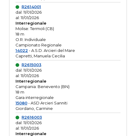
R2614001
dal: 11/01/2026
al: 11/01/2026
Interregionale
Molise: Termoli (CB)
18 m
O.R. Individuale
Campionato Regionale
14022
- A.S.D. Arcieri del Mare
Capretti, Manuela Cecilia
R2615003
dal: 11/01/2026
al: 11/01/2026
Interregionale
Campania: Benevento (BN)
18 m
Gara interregionale
15080
- ASD Arcieri Sanniti
Giordano, Carmine
R2616003
dal: 11/01/2026
al: 11/01/2026
Interregionale