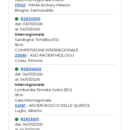
19102
- PAMA Archery Milazzo
Blogna, Santosvaldo
R2620001
dal: 03/01/2026
al: 04/01/2026
Interregionale
Sardegna: Torralba (SS)
18 m
COMPETIZIONE INTERREGIONALE
20061
- ASD ARCIERI MEJLOGU
Cossu, Simone
R2604002
dal: 04/01/2026
al: 04/01/2026
Interregionale
Lombardia: Bonate Sotto (BG)
18 m
Gara Interregionale
04161
- ARCIERI BOSCO DELLE QUERCE
Luglio, Alberto
R2613001
dal: 04/01/2026
al: 04/01/2026