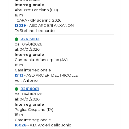
Interregionale
Abruzzo: Lanciano (CH)
18 m
I GARA - GP Scarinci 2026
13039
- ASD ARCIERI ANXANON
Di Stefano, Leonardo
R2615002
dal: 04/01/2026
al: 04/01/2026
Interregionale
Campania: Ariano Irpino (AV)
18 m
Gara interregionale
15113
- ASD ARCIERI DEL TRICOLLE
Voli, Antonio
R2616001
dal: 04/01/2026
al: 04/01/2026
Interregionale
Puglia: Crispiano (TA)
18 m
Gara Interregionale
16028
- A.D. Arcieri dello Jonio