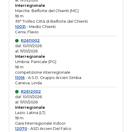
al: 11/01/2026
Interregionale
Marche: Belforte del Chienti (MC)
18 m
39° Trofeo Città di Belforte del Chienti.
10031
- Medio Chienti
Censi, Flavio
R2611002
dal: 10/01/2026
al: 11/01/2026
Interregionale
Umbria: Panicale (PG)
18 m
competizione interregionale
11016
- A.S.D. Gruppo Arcieri Simba
Caneva, Linda
R2612002
dal: 10/01/2026
al: 11/01/2026
Interregionale
Lazio: Latina (LT)
18 m
Gara Interregionale indoor
12070
- ASD Arcieri Del Falco