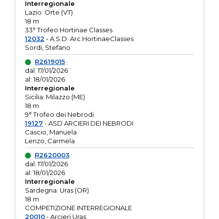
Interregionale
Lazio: Orte (VT)
18 m
33° Trofeo Hortinae Classes
12032
- A.S.D. Arc.HortinaeClasses
Sordi, Stefano
R2619015
dal: 17/01/2026
al: 18/01/2026
Interregionale
Sicilia: Milazzo (ME)
18 m
9° Trofeo dei Nebrodi
19127
- ASD ARCIERI DEI NEBRODI
Cascio, Manuela
Lenzo, Carmela
R2620003
dal: 17/01/2026
al: 18/01/2026
Interregionale
Sardegna: Uras (OR)
18 m
COMPETIZIONE INTERREGIONALE
20010
- Arcieri Uras