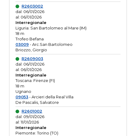
R2603002
dal: 06/01/2026
al: 06/01/2026
Interregionale
Liguria: San Bartolomeo al Mare (IM)
18 m
Trofeo Befana
03009
- Arc.San Bartolomeo
Briozzo, Giorgio
R2609003
dal: 06/01/2026
al: 06/01/2026
Interregionale
Toscana: Firenze (FI)
18 m
Ugnano
09053
- Arcieri della Real Villa
De Pascalis, Salvatore
R2601002
dal: 09/01/2026
al: 11/01/2026
Interregionale
Piemonte: Torino (TO)