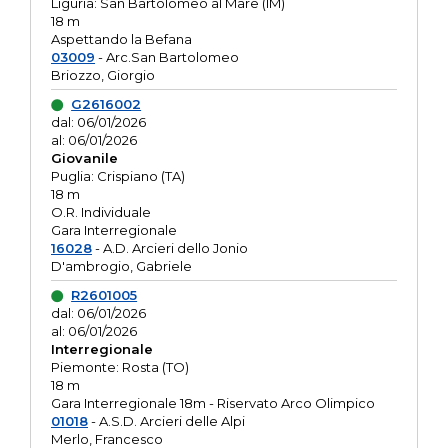
Liguria: San Bartolomeo al Mare (IM)
18 m
Aspettando la Befana
03009
- Arc.San Bartolomeo
Briozzo, Giorgio
G2616002
dal: 06/01/2026
al: 06/01/2026
Giovanile
Puglia: Crispiano (TA)
18 m
O.R. Individuale
Gara Interregionale
16028
- A.D. Arcieri dello Jonio
D'ambrogio, Gabriele
R2601005
dal: 06/01/2026
al: 06/01/2026
Interregionale
Piemonte: Rosta (TO)
18 m
Gara Interregionale 18m - Riservato Arco Olimpico
01018
- A.S.D. Arcieri delle Alpi
Merlo, Francesco