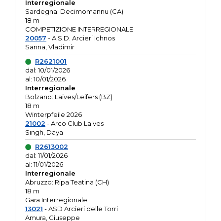
Interregionale
Sardegna: Decimomannu (CA)
18 m
COMPETIZIONE INTERREGIONALE
20057
- A.S.D. Arcieri Ichnos
Sanna, Vladimir
R2621001
dal: 10/01/2026
al: 10/01/2026
Interregionale
Bolzano: Laives/Leifers (BZ)
18 m
Winterpfeile 2026
21002
- Arco Club Laives
Singh, Daya
R2613002
dal: 11/01/2026
al: 11/01/2026
Interregionale
Abruzzo: Ripa Teatina (CH)
18 m
Gara Interregionale
13021
- ASD Arcieri delle Torri
Amura, Giuseppe