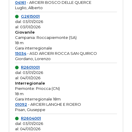
04161
- ARCIERI BOSCO DELLE QUERCE
Luglio, Alberto
G2615001
dal: 03/01/2026
al: 03/01/2026
Giovanile
Campania: Roccapiemonte (SA)
18 m
Gara interregionale
15034
- ASD ARCIERI ROCCA SAN QUIRICO
Giordano, Lorenzo
R2601001
dal: 03/01/2026
al: 04/01/2026
Interregionale
Piemonte: Priocca (CN)
18 m
Gara Interregionale 18m
01092
- ARCIERI LANGHE E ROERO
Pisan, Giuseppe
R2604001
dal: 03/01/2026
al: 04/01/2026