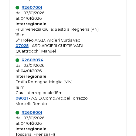
R2607001
dal: 03/01/2026
al: 04/01/2026
Interregionale
Friuli Venezia Giulia: Sesto al Reghena (PN)
18 m
3° Trofeo A.S.D. Arcieri Curtis Vadi
07025
- ASD ARCIERI CURTIS VADI
Quattrocchi, Manuel
R2608074
dal: 03/01/2026
al: 04/01/2026
Interregionale
Emilia Romagna: Moglia (MN)
18 m
Gara interregionale 18m
08021
- A.S.D.Comp.Arc.del Torrazzo
Morselli, Renato
R2609001
dal: 03/01/2026
al: 04/01/2026
Interregionale
Toscana: Firenze (FI)