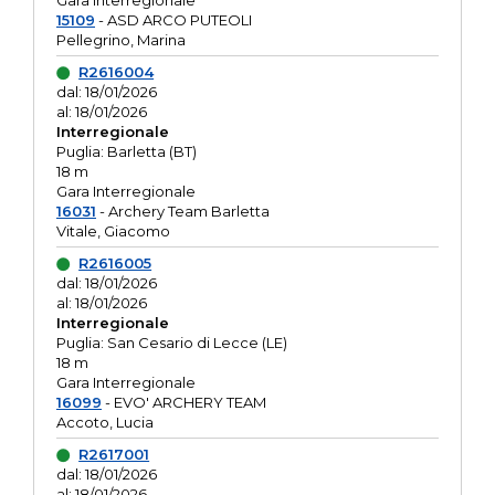
Gara interregionale
15109
- ASD ARCO PUTEOLI
Pellegrino, Marina
R2616004
dal: 18/01/2026
al: 18/01/2026
Interregionale
Puglia: Barletta (BT)
18 m
Gara Interregionale
16031
- Archery Team Barletta
Vitale, Giacomo
R2616005
dal: 18/01/2026
al: 18/01/2026
Interregionale
Puglia: San Cesario di Lecce (LE)
18 m
Gara Interregionale
16099
- EVO' ARCHERY TEAM
Accoto, Lucia
R2617001
dal: 18/01/2026
al: 18/01/2026