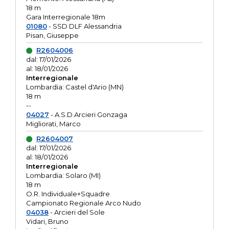
18 m
Gara Interregionale 18m
01080
- SSD DLF Alessandria
Pisan, Giuseppe
R2604006
dal: 17/01/2026
al: 18/01/2026
Interregionale
Lombardia: Castel d'Ario (MN)
18 m
--
04027
- A.S.D.Arcieri Gonzaga
Migliorati, Marco
R2604007
dal: 17/01/2026
al: 18/01/2026
Interregionale
Lombardia: Solaro (MI)
18 m
O.R. Individuale+Squadre
Campionato Regionale Arco Nudo
04038
- Arcieri del Sole
Vidari, Bruno