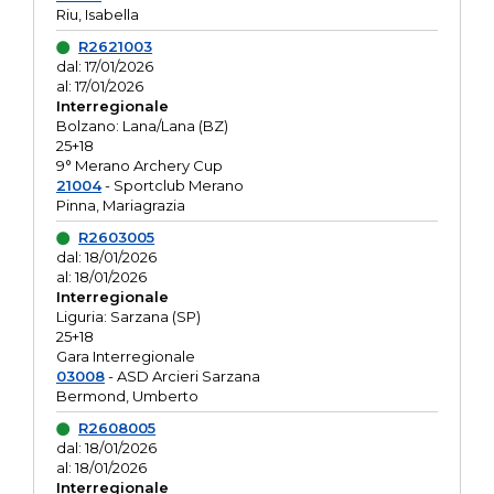
Riu, Isabella
R2621003
dal: 17/01/2026
al: 17/01/2026
Interregionale
Bolzano: Lana/Lana (BZ)
25+18
9° Merano Archery Cup
21004
- Sportclub Merano
Pinna, Mariagrazia
R2603005
dal: 18/01/2026
al: 18/01/2026
Interregionale
Liguria: Sarzana (SP)
25+18
Gara Interregionale
03008
- ASD Arcieri Sarzana
Bermond, Umberto
R2608005
dal: 18/01/2026
al: 18/01/2026
Interregionale