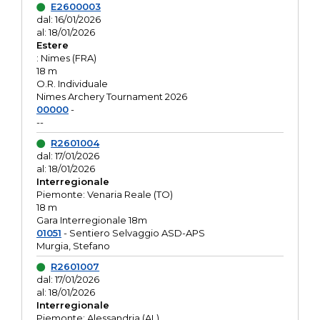
E2600003
dal: 16/01/2026
al: 18/01/2026
Estere
: Nimes (FRA)
18 m
O.R. Individuale
Nimes Archery Tournament 2026
00000
-
--
R2601004
dal: 17/01/2026
al: 18/01/2026
Interregionale
Piemonte: Venaria Reale (TO)
18 m
Gara Interregionale 18m
01051
- Sentiero Selvaggio ASD-APS
Murgia, Stefano
R2601007
dal: 17/01/2026
al: 18/01/2026
Interregionale
Piemonte: Alessandria (AL)