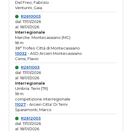
Del Freo, Fabrizio
Venturini, Gaia
R2610003
dal: 17/01/2026
al: 18/01/2026
Interregionale
Marche: Montecassiano (MC)
18 m
38° Trofeo Città di Montecassiano
10032
- ASD Arcieri Montecassiano
Censi, Flavio
R2611003
dal: 17/01/2026
al: 18/01/2026
Interregionale
Umbria: Terni (TR)
18 m
competizione interregionale
11027
- Arcieri Citta' Di Terni
Sparamonti, Marco
R2612003
dal: 17/01/2026
al: 18/01/2026