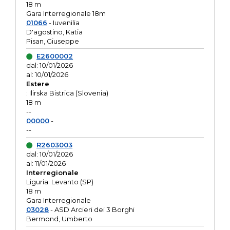
18 m
Gara Interregionale 18m
01066
- Iuvenilia
D'agostino, Katia
Pisan, Giuseppe
E2600002
dal: 10/01/2026
al: 10/01/2026
Estere
: Ilirska Bistrica (Slovenia)
18 m
--
00000
-
--
R2603003
dal: 10/01/2026
al: 11/01/2026
Interregionale
Liguria: Levanto (SP)
18 m
Gara Interregionale
03028
- ASD Arcieri dei 3 Borghi
Bermond, Umberto