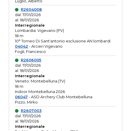
Luglio, Alberto
R2604008
dal: 17/01/2026
al: 18/01/2026
Interregionale
Lombardia: Vigevano (PV)
18 m
10° Torneo Di Sant'antonio esclusione AN lombardi
04042
- Arcieri Vigevano
Fogli, Francesco
R2606005
dal: 17/01/2026
al: 18/01/2026
Interregionale
Veneto: Montebelluna (TV)
18 m
Indoor Montebelluna 2026
06047
- ASD Archery Club Montebelluna
Pizzo, Mirko
R2607003
dal: 17/01/2026
al: 18/01/2026
Interregionale