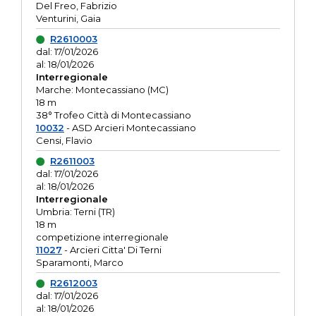
Del Freo, Fabrizio
Venturini, Gaia
R2610003
dal: 17/01/2026
al: 18/01/2026
Interregionale
Marche: Montecassiano (MC)
18 m
38° Trofeo Città di Montecassiano
10032
- ASD Arcieri Montecassiano
Censi, Flavio
R2611003
dal: 17/01/2026
al: 18/01/2026
Interregionale
Umbria: Terni (TR)
18 m
competizione interregionale
11027
- Arcieri Citta' Di Terni
Sparamonti, Marco
R2612003
dal: 17/01/2026
al: 18/01/2026