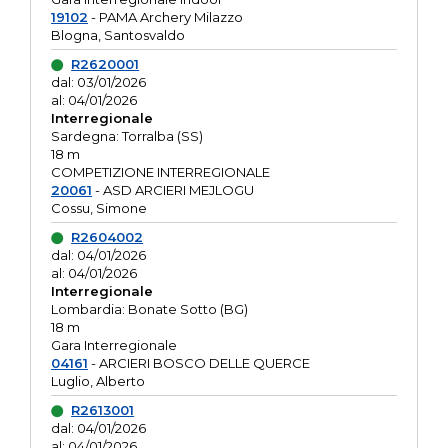
19102
- PAMA Archery Milazzo
Blogna, Santosvaldo
R2620001
dal: 03/01/2026
al: 04/01/2026
Interregionale
Sardegna: Torralba (SS)
18 m
COMPETIZIONE INTERREGIONALE
20061
- ASD ARCIERI MEJLOGU
Cossu, Simone
R2604002
dal: 04/01/2026
al: 04/01/2026
Interregionale
Lombardia: Bonate Sotto (BG)
18 m
Gara Interregionale
04161
- ARCIERI BOSCO DELLE QUERCE
Luglio, Alberto
R2613001
dal: 04/01/2026
al: 04/01/2026