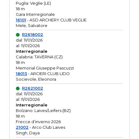
Puglia: Veglie (LE)
18 m
Gara Interregionale
16101
- ASD ARCHERY CLUB VEGLIE
Mele, Salvatore
R2618002
dal: 11/01/2026
al: 11/01/2026
Interregionale
Calabria: TAVERNA (CZ)
18 m
Memorial Giuseppe Pascuzzi
18013
- ARCIERI CLUB LIDO
Socievole, Eleonora
R2621002
dal: 11/01/2026
al: 11/01/2026
Interregionale
Bolzano: Laives/Leifers (BZ)
18 m
Frecce d’inverno 2026
21002
- Arco Club Laives
Singh, Daya