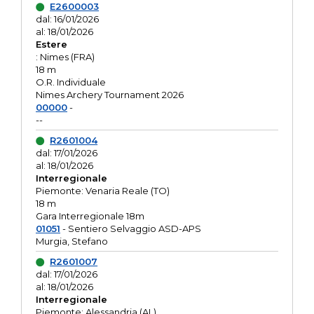
E2600003
dal: 16/01/2026
al: 18/01/2026
Estere
: Nimes (FRA)
18 m
O.R. Individuale
Nimes Archery Tournament 2026
00000
-
--
R2601004
dal: 17/01/2026
al: 18/01/2026
Interregionale
Piemonte: Venaria Reale (TO)
18 m
Gara Interregionale 18m
01051
- Sentiero Selvaggio ASD-APS
Murgia, Stefano
R2601007
dal: 17/01/2026
al: 18/01/2026
Interregionale
Piemonte: Alessandria (AL)