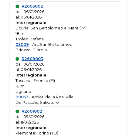
R2603002
dal: 06/01/2026
al: 06/01/2026
Interregionale
Liguria: San Bartolomeo al Mare (IM)
18 m
Trofeo Befana
03009
- Arc.San Bartolomeo
Briozzo, Giorgio
R2609003
dal: 06/01/2026
al: 06/01/2026
Interregionale
Toscana: Firenze (FI)
18 m
Ugnano
09053
- Arcieri della Real Villa
De Pascalis, Salvatore
R2601002
dal: 09/01/2026
al: 11/01/2026
Interregionale
Piemonte: Torino (TO)