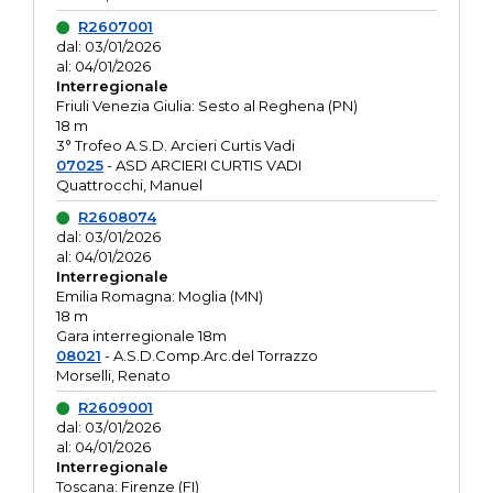
R2607001
dal: 03/01/2026
al: 04/01/2026
Interregionale
Friuli Venezia Giulia: Sesto al Reghena (PN)
18 m
3° Trofeo A.S.D. Arcieri Curtis Vadi
07025
- ASD ARCIERI CURTIS VADI
Quattrocchi, Manuel
R2608074
dal: 03/01/2026
al: 04/01/2026
Interregionale
Emilia Romagna: Moglia (MN)
18 m
Gara interregionale 18m
08021
- A.S.D.Comp.Arc.del Torrazzo
Morselli, Renato
R2609001
dal: 03/01/2026
al: 04/01/2026
Interregionale
Toscana: Firenze (FI)