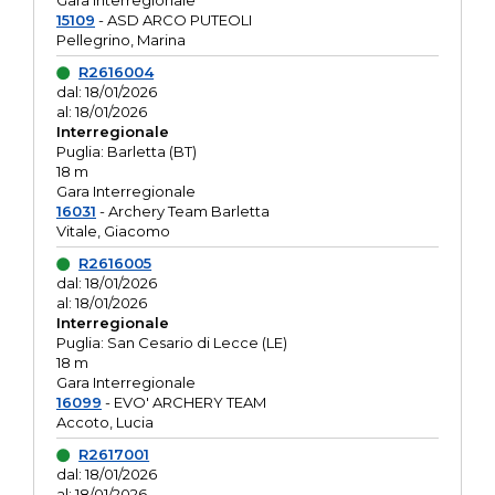
Gara interregionale
15109
- ASD ARCO PUTEOLI
Pellegrino, Marina
R2616004
dal: 18/01/2026
al: 18/01/2026
Interregionale
Puglia: Barletta (BT)
18 m
Gara Interregionale
16031
- Archery Team Barletta
Vitale, Giacomo
R2616005
dal: 18/01/2026
al: 18/01/2026
Interregionale
Puglia: San Cesario di Lecce (LE)
18 m
Gara Interregionale
16099
- EVO' ARCHERY TEAM
Accoto, Lucia
R2617001
dal: 18/01/2026
al: 18/01/2026