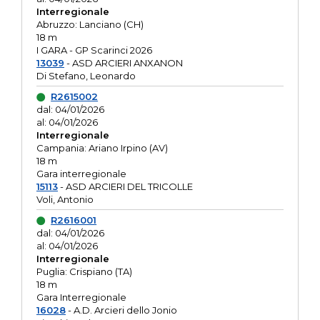
Interregionale
Abruzzo: Lanciano (CH)
18 m
I GARA - GP Scarinci 2026
13039
- ASD ARCIERI ANXANON
Di Stefano, Leonardo
R2615002
dal: 04/01/2026
al: 04/01/2026
Interregionale
Campania: Ariano Irpino (AV)
18 m
Gara interregionale
15113
- ASD ARCIERI DEL TRICOLLE
Voli, Antonio
R2616001
dal: 04/01/2026
al: 04/01/2026
Interregionale
Puglia: Crispiano (TA)
18 m
Gara Interregionale
16028
- A.D. Arcieri dello Jonio