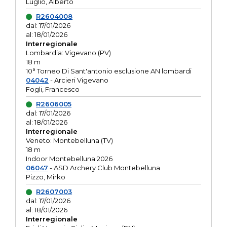
Luglio, Alberto
R2604008
dal: 17/01/2026
al: 18/01/2026
Interregionale
Lombardia: Vigevano (PV)
18 m
10° Torneo Di Sant'antonio esclusione AN lombardi
04042
- Arcieri Vigevano
Fogli, Francesco
R2606005
dal: 17/01/2026
al: 18/01/2026
Interregionale
Veneto: Montebelluna (TV)
18 m
Indoor Montebelluna 2026
06047
- ASD Archery Club Montebelluna
Pizzo, Mirko
R2607003
dal: 17/01/2026
al: 18/01/2026
Interregionale