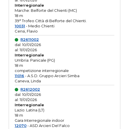
al: 11/01/2026
Interregionale
Marche: Belforte del Chienti (MC)
18 m
39° Trofeo Città di Belforte del Chienti.
10031
- Medio Chienti
Censi, Flavio
R2611002
dal: 10/01/2026
al: 11/01/2026
Interregionale
Umbria: Panicale (PG)
18 m
competizione interregionale
11016
- A.S.D. Gruppo Arcieri Simba
Caneva, Linda
R2612002
dal: 10/01/2026
al: 11/01/2026
Interregionale
Lazio: Latina (LT)
18 m
Gara Interregionale indoor
12070
- ASD Arcieri Del Falco