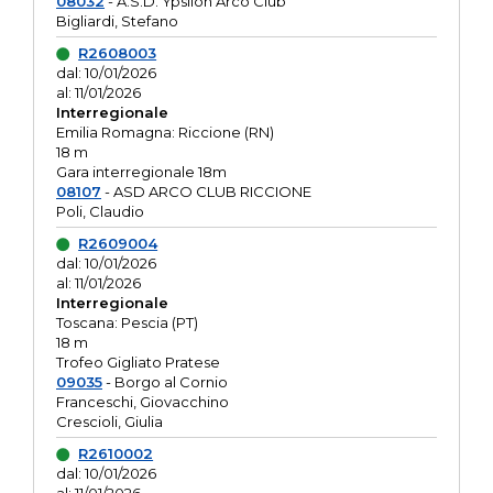
08032
- A.S.D. Ypsilon Arco Club
Bigliardi, Stefano
R2608003
dal: 10/01/2026
al: 11/01/2026
Interregionale
Emilia Romagna: Riccione (RN)
18 m
Gara interregionale 18m
08107
- ASD ARCO CLUB RICCIONE
Poli, Claudio
R2609004
dal: 10/01/2026
al: 11/01/2026
Interregionale
Toscana: Pescia (PT)
18 m
Trofeo Gigliato Pratese
09035
- Borgo al Cornio
Franceschi, Giovacchino
Crescioli, Giulia
R2610002
dal: 10/01/2026