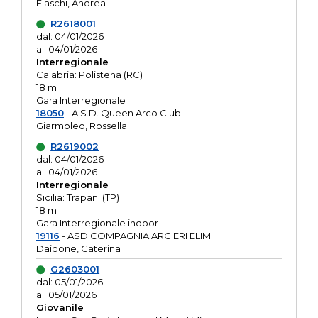
Fiaschi, Andrea
R2618001
dal: 04/01/2026
al: 04/01/2026
Interregionale
Calabria: Polistena (RC)
18 m
Gara Interregionale
18050
- A.S.D. Queen Arco Club
Giarmoleo, Rossella
R2619002
dal: 04/01/2026
al: 04/01/2026
Interregionale
Sicilia: Trapani (TP)
18 m
Gara Interregionale indoor
19116
- ASD COMPAGNIA ARCIERI ELIMI
Daidone, Caterina
G2603001
dal: 05/01/2026
al: 05/01/2026
Giovanile