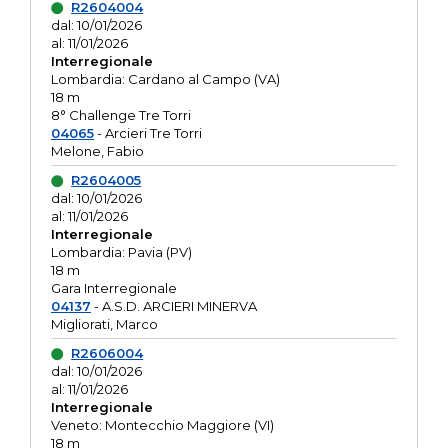
R2604004
dal: 10/01/2026
al: 11/01/2026
Interregionale
Lombardia: Cardano al Campo (VA)
18 m
8° Challenge Tre Torri
04065
- Arcieri Tre Torri
Melone, Fabio
R2604005
dal: 10/01/2026
al: 11/01/2026
Interregionale
Lombardia: Pavia (PV)
18 m
Gara Interregionale
04137
- A.S.D. ARCIERI MINERVA
Migliorati, Marco
R2606004
dal: 10/01/2026
al: 11/01/2026
Interregionale
Veneto: Montecchio Maggiore (VI)
18 m