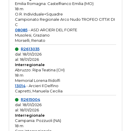
Emilia Romagna: Castelfranco Emilia (MO)
18 m
O.R. Individuale+Squadre
Campionato Regionale Arco Nudo TROFEO CITTA' DI
C
08085
- ASD ARCIERI DEL FORTE
Musolesi, Graziano
Morselli, Renato
R2613035
dal: 18/01/2026
al: 18/01/2026
Interregionale
Abruzzo: Ripa Teatina (CH)
18 m
Memorial Lorena Ridolfi
13014
- Arcieri Il Delfino
Capretti, Manuela Cecilia
R2615004
dal: 18/01/2026
al: 18/01/2026
Interregionale
Campania: Pozzuoli (NA)
18 m