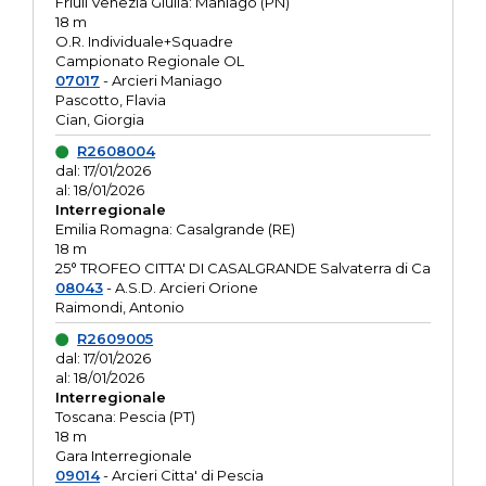
Friuli Venezia Giulia: Maniago (PN)
18 m
O.R. Individuale+Squadre
Campionato Regionale OL
07017
- Arcieri Maniago
Pascotto, Flavia
Cian, Giorgia
R2608004
dal: 17/01/2026
al: 18/01/2026
Interregionale
Emilia Romagna: Casalgrande (RE)
18 m
25° TROFEO CITTA' DI CASALGRANDE Salvaterra di Ca
08043
- A.S.D. Arcieri Orione
Raimondi, Antonio
R2609005
dal: 17/01/2026
al: 18/01/2026
Interregionale
Toscana: Pescia (PT)
18 m
Gara Interregionale
09014
- Arcieri Citta' di Pescia