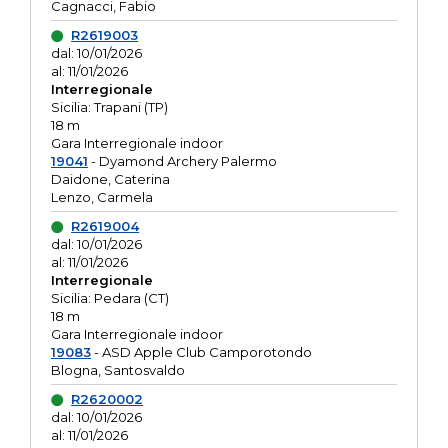
Cagnacci, Fabio
R2619003
dal: 10/01/2026
al: 11/01/2026
Interregionale
Sicilia: Trapani (TP)
18 m
Gara Interregionale indoor
19041
- Dyamond Archery Palermo
Daidone, Caterina
Lenzo, Carmela
R2619004
dal: 10/01/2026
al: 11/01/2026
Interregionale
Sicilia: Pedara (CT)
18 m
Gara Interregionale indoor
19083
- ASD Apple Club Camporotondo
Blogna, Santosvaldo
R2620002
dal: 10/01/2026
al: 11/01/2026