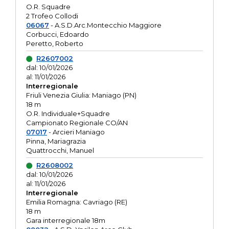
O.R. Squadre
2 Trofeo Collodi
06067
- A.S.D.Arc.Montecchio Maggiore
Corbucci, Edoardo
Peretto, Roberto
R2607002
dal: 10/01/2026
al: 11/01/2026
Interregionale
Friuli Venezia Giulia: Maniago (PN)
18 m
O.R. Individuale+Squadre
Campionato Regionale CO/AN
07017
- Arcieri Maniago
Pinna, Mariagrazia
Quattrocchi, Manuel
R2608002
dal: 10/01/2026
al: 11/01/2026
Interregionale
Emilia Romagna: Cavriago (RE)
18 m
Gara interregionale 18m