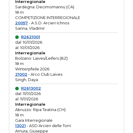
Interregionale
Sardegna: Decimomannu (CA)
18 m
COMPETIZIONE INTERREGIONALE
20057
- A.S.D. Arcieri Ichnos
Sanna, Vladimir
R2621001
dal: 10/01/2026
al: 10/01/2026
Interregionale
Bolzano: Laives/Leifers (BZ)
18 m
Winterpfeile 2026
21002
- Arco Club Laives
Singh, Daya
R2613002
dal: 11/01/2026
al: 11/01/2026
Interregionale
Abruzzo: Ripa Teatina (CH)
18 m
Gara Interregionale
13021
- ASD Arcieri delle Torri
Amura, Giuseppe