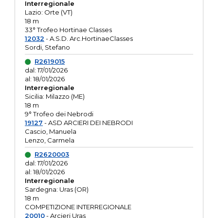
Interregionale
Lazio: Orte (VT)
18 m
33° Trofeo Hortinae Classes
12032
- A.S.D. Arc.HortinaeClasses
Sordi, Stefano
R2619015
dal: 17/01/2026
al: 18/01/2026
Interregionale
Sicilia: Milazzo (ME)
18 m
9° Trofeo dei Nebrodi
19127
- ASD ARCIERI DEI NEBRODI
Cascio, Manuela
Lenzo, Carmela
R2620003
dal: 17/01/2026
al: 18/01/2026
Interregionale
Sardegna: Uras (OR)
18 m
COMPETIZIONE INTERREGIONALE
20010
- Arcieri Uras