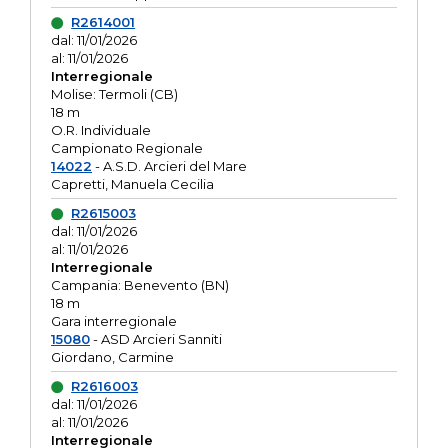
R2614001
dal: 11/01/2026
al: 11/01/2026
Interregionale
Molise: Termoli (CB)
18 m
O.R. Individuale
Campionato Regionale
14022
- A.S.D. Arcieri del Mare
Capretti, Manuela Cecilia
R2615003
dal: 11/01/2026
al: 11/01/2026
Interregionale
Campania: Benevento (BN)
18 m
Gara interregionale
15080
- ASD Arcieri Sanniti
Giordano, Carmine
R2616003
dal: 11/01/2026
al: 11/01/2026
Interregionale