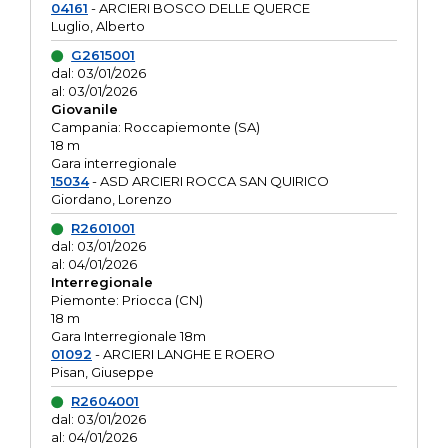
04161
- ARCIERI BOSCO DELLE QUERCE
Luglio, Alberto
G2615001
dal: 03/01/2026
al: 03/01/2026
Giovanile
Campania: Roccapiemonte (SA)
18 m
Gara interregionale
15034
- ASD ARCIERI ROCCA SAN QUIRICO
Giordano, Lorenzo
R2601001
dal: 03/01/2026
al: 04/01/2026
Interregionale
Piemonte: Priocca (CN)
18 m
Gara Interregionale 18m
01092
- ARCIERI LANGHE E ROERO
Pisan, Giuseppe
R2604001
dal: 03/01/2026
al: 04/01/2026