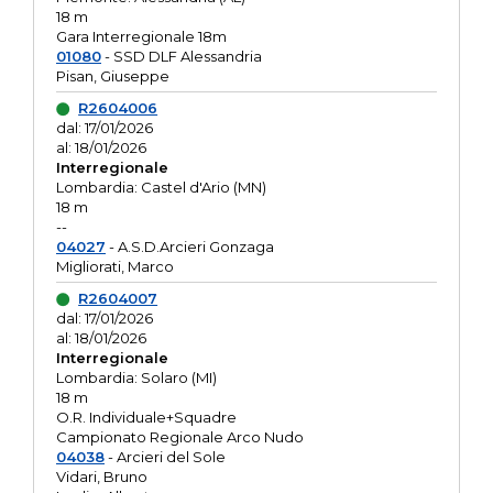
18 m
Gara Interregionale 18m
01080
- SSD DLF Alessandria
Pisan, Giuseppe
R2604006
dal: 17/01/2026
al: 18/01/2026
Interregionale
Lombardia: Castel d'Ario (MN)
18 m
--
04027
- A.S.D.Arcieri Gonzaga
Migliorati, Marco
R2604007
dal: 17/01/2026
al: 18/01/2026
Interregionale
Lombardia: Solaro (MI)
18 m
O.R. Individuale+Squadre
Campionato Regionale Arco Nudo
04038
- Arcieri del Sole
Vidari, Bruno