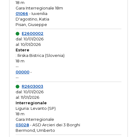
18 m
Gara Interregionale 18m
01066
- Iuvenilia
D'agostino, Katia
Pisan, Giuseppe
E2600002
dal: 10/01/2026
al: 10/01/2026
Estere
: Ilirska Bistrica (Slovenia)
18 m
--
00000
-
--
R2603003
dal: 10/01/2026
al: 11/01/2026
Interregionale
Liguria: Levanto (SP)
18 m
Gara Interregionale
03028
- ASD Arcieri dei 3 Borghi
Bermond, Umberto