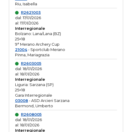
Riu, Isabella
R2621003
dal: 17/01/2026
al: 17/01/2026
Interregionale
Bolzano: Lana/Lana (BZ)
25+18
9° Merano Archery Cup
21004
- Sportclub Merano
Pinna, Mariagrazia
R2603005
dal: 18/01/2026
al: 18/01/2026
Interregionale
Liguria: Sarzana (SP)
25+18
Gara Interregionale
03008
- ASD Arcieri Sarzana
Bermond, Umberto
R2608005
dal: 18/01/2026
al: 18/01/2026
Interregionale