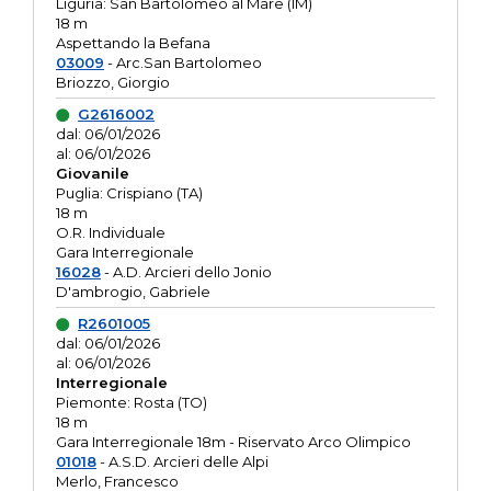
Liguria: San Bartolomeo al Mare (IM)
18 m
Aspettando la Befana
03009
- Arc.San Bartolomeo
Briozzo, Giorgio
G2616002
dal: 06/01/2026
al: 06/01/2026
Giovanile
Puglia: Crispiano (TA)
18 m
O.R. Individuale
Gara Interregionale
16028
- A.D. Arcieri dello Jonio
D'ambrogio, Gabriele
R2601005
dal: 06/01/2026
al: 06/01/2026
Interregionale
Piemonte: Rosta (TO)
18 m
Gara Interregionale 18m - Riservato Arco Olimpico
01018
- A.S.D. Arcieri delle Alpi
Merlo, Francesco