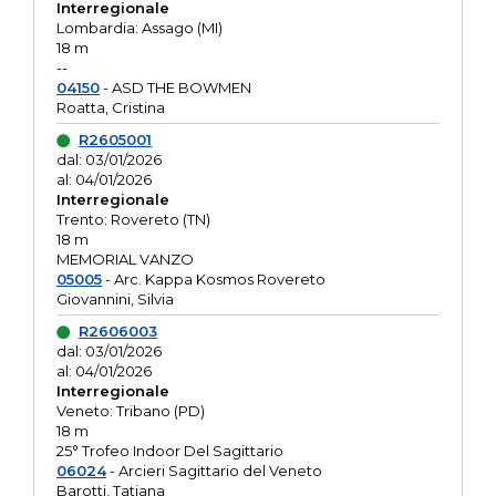
Interregionale
Lombardia: Assago (MI)
18 m
--
04150
- ASD THE BOWMEN
Roatta, Cristina
R2605001
dal: 03/01/2026
al: 04/01/2026
Interregionale
Trento: Rovereto (TN)
18 m
MEMORIAL VANZO
05005
- Arc. Kappa Kosmos Rovereto
Giovannini, Silvia
R2606003
dal: 03/01/2026
al: 04/01/2026
Interregionale
Veneto: Tribano (PD)
18 m
25° Trofeo Indoor Del Sagittario
06024
- Arcieri Sagittario del Veneto
Barotti, Tatiana