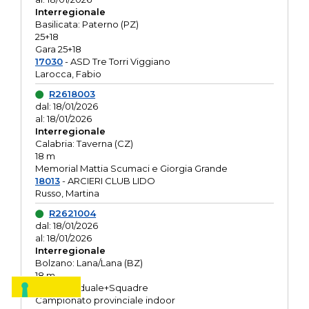
Interregionale
Basilicata: Paterno (PZ)
25+18
Gara 25+18
17030
- ASD Tre Torri Viggiano
Larocca, Fabio
R2618003
dal: 18/01/2026
al: 18/01/2026
Interregionale
Calabria: Taverna (CZ)
18 m
Memorial Mattia Scumaci e Giorgia Grande
18013
- ARCIERI CLUB LIDO
Russo, Martina
R2621004
dal: 18/01/2026
al: 18/01/2026
Interregionale
Bolzano: Lana/Lana (BZ)
18 m
O.R. Individuale+Squadre
Campionato provinciale indoor