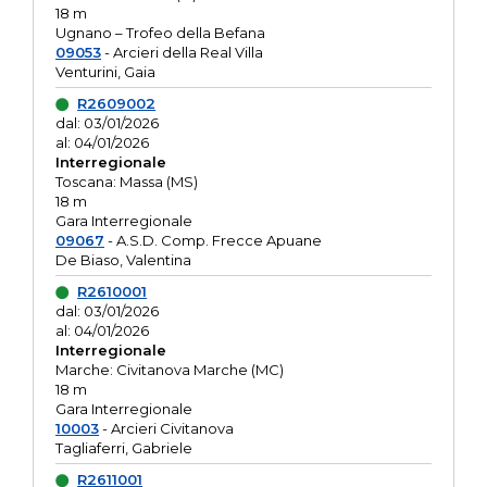
18 m
Ugnano – Trofeo della Befana
09053
- Arcieri della Real Villa
Venturini, Gaia
R2609002
dal: 03/01/2026
al: 04/01/2026
Interregionale
Toscana: Massa (MS)
18 m
Gara Interregionale
09067
- A.S.D. Comp. Frecce Apuane
De Biaso, Valentina
R2610001
dal: 03/01/2026
al: 04/01/2026
Interregionale
Marche: Civitanova Marche (MC)
18 m
Gara Interregionale
10003
- Arcieri Civitanova
Tagliaferri, Gabriele
R2611001