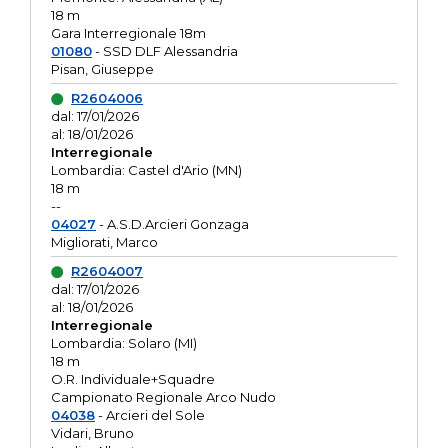
18 m
Gara Interregionale 18m
01080
- SSD DLF Alessandria
Pisan, Giuseppe
R2604006
dal: 17/01/2026
al: 18/01/2026
Interregionale
Lombardia: Castel d'Ario (MN)
18 m
--
04027
- A.S.D.Arcieri Gonzaga
Migliorati, Marco
R2604007
dal: 17/01/2026
al: 18/01/2026
Interregionale
Lombardia: Solaro (MI)
18 m
O.R. Individuale+Squadre
Campionato Regionale Arco Nudo
04038
- Arcieri del Sole
Vidari, Bruno