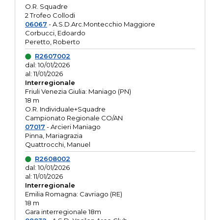
O.R. Squadre
2 Trofeo Collodi
06067
- A.S.D.Arc.Montecchio Maggiore
Corbucci, Edoardo
Peretto, Roberto
R2607002
dal: 10/01/2026
al: 11/01/2026
Interregionale
Friuli Venezia Giulia: Maniago (PN)
18 m
O.R. Individuale+Squadre
Campionato Regionale CO/AN
07017
- Arcieri Maniago
Pinna, Mariagrazia
Quattrocchi, Manuel
R2608002
dal: 10/01/2026
al: 11/01/2026
Interregionale
Emilia Romagna: Cavriago (RE)
18 m
Gara interregionale 18m