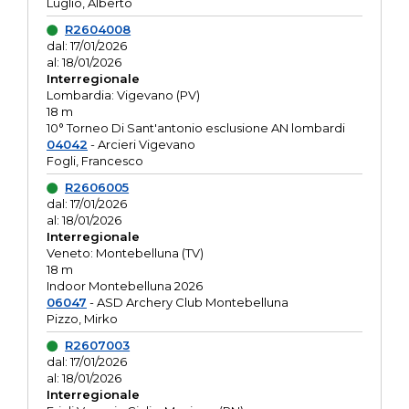
Luglio, Alberto
R2604008
dal: 17/01/2026
al: 18/01/2026
Interregionale
Lombardia: Vigevano (PV)
18 m
10° Torneo Di Sant'antonio esclusione AN lombardi
04042
- Arcieri Vigevano
Fogli, Francesco
R2606005
dal: 17/01/2026
al: 18/01/2026
Interregionale
Veneto: Montebelluna (TV)
18 m
Indoor Montebelluna 2026
06047
- ASD Archery Club Montebelluna
Pizzo, Mirko
R2607003
dal: 17/01/2026
al: 18/01/2026
Interregionale