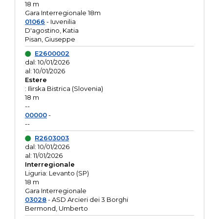
18 m
Gara Interregionale 18m
01066
- Iuvenilia
D'agostino, Katia
Pisan, Giuseppe
E2600002
dal: 10/01/2026
al: 10/01/2026
Estere
: Ilirska Bistrica (Slovenia)
18 m
--
00000
-
--
R2603003
dal: 10/01/2026
al: 11/01/2026
Interregionale
Liguria: Levanto (SP)
18 m
Gara Interregionale
03028
- ASD Arcieri dei 3 Borghi
Bermond, Umberto