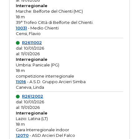
al: 11/01/2026
Interregionale
Marche: Belforte del Chienti (MC)
18 m
39° Trofeo Città di Belforte del Chienti.
10031
- Medio Chienti
Censi, Flavio
R2611002
dal: 10/01/2026
al: 11/01/2026
Interregionale
Umbria: Panicale (PG)
18 m
competizione interregionale
11016
- A.S.D. Gruppo Arcieri Simba
Caneva, Linda
R2612002
dal: 10/01/2026
al: 11/01/2026
Interregionale
Lazio: Latina (LT)
18 m
Gara Interregionale indoor
12070
- ASD Arcieri Del Falco