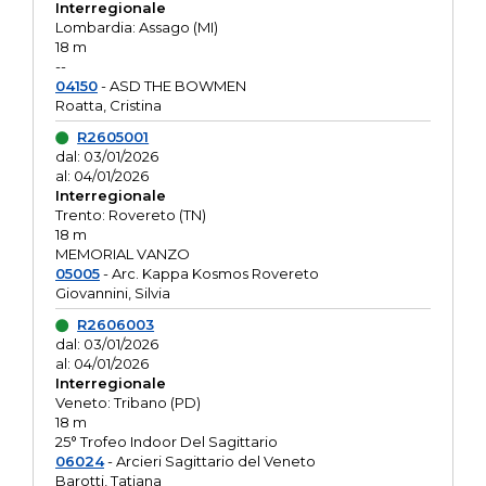
Interregionale
Lombardia: Assago (MI)
18 m
--
04150
- ASD THE BOWMEN
Roatta, Cristina
R2605001
dal: 03/01/2026
al: 04/01/2026
Interregionale
Trento: Rovereto (TN)
18 m
MEMORIAL VANZO
05005
- Arc. Kappa Kosmos Rovereto
Giovannini, Silvia
R2606003
dal: 03/01/2026
al: 04/01/2026
Interregionale
Veneto: Tribano (PD)
18 m
25° Trofeo Indoor Del Sagittario
06024
- Arcieri Sagittario del Veneto
Barotti, Tatiana