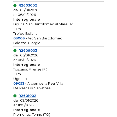
R2603002
dal: 06/01/2026
al: 06/01/2026
Interregionale
Liguria: San Bartolomeo al Mare (IM)
18 m
Trofeo Befana
03009
- Arc.San Bartolomeo
Briozzo, Giorgio
R2609003
dal: 06/01/2026
al: 06/01/2026
Interregionale
Toscana: Firenze (FI)
18 m
Ugnano
09053
- Arcieri della Real Villa
De Pascalis, Salvatore
R2601002
dal: 09/01/2026
al: 11/01/2026
Interregionale
Piemonte: Torino (TO)