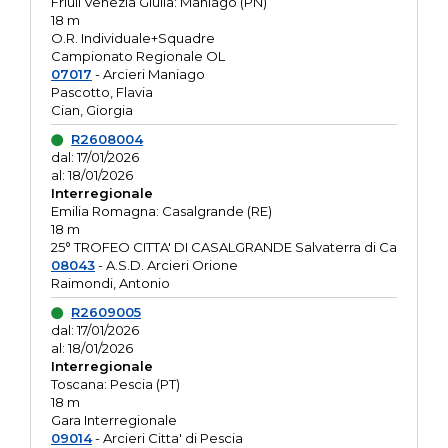
Friuli Venezia Giulia: Maniago (PN)
18 m
O.R. Individuale+Squadre
Campionato Regionale OL
07017
- Arcieri Maniago
Pascotto, Flavia
Cian, Giorgia
R2608004
dal: 17/01/2026
al: 18/01/2026
Interregionale
Emilia Romagna: Casalgrande (RE)
18 m
25° TROFEO CITTA' DI CASALGRANDE Salvaterra di Ca
08043
- A.S.D. Arcieri Orione
Raimondi, Antonio
R2609005
dal: 17/01/2026
al: 18/01/2026
Interregionale
Toscana: Pescia (PT)
18 m
Gara Interregionale
09014
- Arcieri Citta' di Pescia