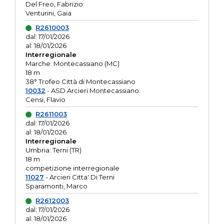
Del Freo, Fabrizio
Venturini, Gaia
R2610003
dal: 17/01/2026
al: 18/01/2026
Interregionale
Marche: Montecassiano (MC)
18 m
38° Trofeo Città di Montecassiano
10032
- ASD Arcieri Montecassiano
Censi, Flavio
R2611003
dal: 17/01/2026
al: 18/01/2026
Interregionale
Umbria: Terni (TR)
18 m
competizione interregionale
11027
- Arcieri Citta' Di Terni
Sparamonti, Marco
R2612003
dal: 17/01/2026
al: 18/01/2026