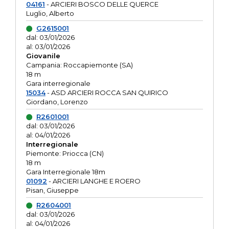
04161
- ARCIERI BOSCO DELLE QUERCE
Luglio, Alberto
G2615001
dal: 03/01/2026
al: 03/01/2026
Giovanile
Campania: Roccapiemonte (SA)
18 m
Gara interregionale
15034
- ASD ARCIERI ROCCA SAN QUIRICO
Giordano, Lorenzo
R2601001
dal: 03/01/2026
al: 04/01/2026
Interregionale
Piemonte: Priocca (CN)
18 m
Gara Interregionale 18m
01092
- ARCIERI LANGHE E ROERO
Pisan, Giuseppe
R2604001
dal: 03/01/2026
al: 04/01/2026