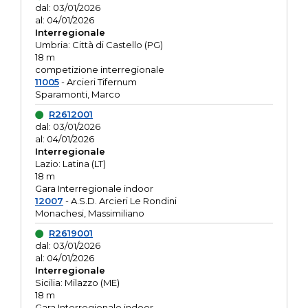
dal: 03/01/2026
al: 04/01/2026
Interregionale
Umbria: Città di Castello (PG)
18 m
competizione interregionale
11005
- Arcieri Tifernum
Sparamonti, Marco
R2612001
dal: 03/01/2026
al: 04/01/2026
Interregionale
Lazio: Latina (LT)
18 m
Gara Interregionale indoor
12007
- A.S.D. Arcieri Le Rondini
Monachesi, Massimiliano
R2619001
dal: 03/01/2026
al: 04/01/2026
Interregionale
Sicilia: Milazzo (ME)
18 m
Gara Interregionale indoor