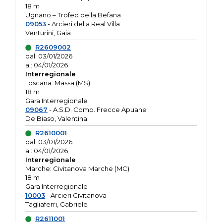
18 m
Ugnano – Trofeo della Befana
09053
- Arcieri della Real Villa
Venturini, Gaia
R2609002
dal: 03/01/2026
al: 04/01/2026
Interregionale
Toscana: Massa (MS)
18 m
Gara Interregionale
09067
- A.S.D. Comp. Frecce Apuane
De Biaso, Valentina
R2610001
dal: 03/01/2026
al: 04/01/2026
Interregionale
Marche: Civitanova Marche (MC)
18 m
Gara Interregionale
10003
- Arcieri Civitanova
Tagliaferri, Gabriele
R2611001