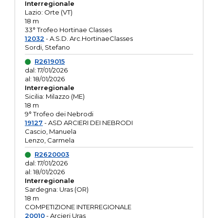
Interregionale
Lazio: Orte (VT)
18 m
33° Trofeo Hortinae Classes
12032
- A.S.D. Arc.HortinaeClasses
Sordi, Stefano
R2619015
dal: 17/01/2026
al: 18/01/2026
Interregionale
Sicilia: Milazzo (ME)
18 m
9° Trofeo dei Nebrodi
19127
- ASD ARCIERI DEI NEBRODI
Cascio, Manuela
Lenzo, Carmela
R2620003
dal: 17/01/2026
al: 18/01/2026
Interregionale
Sardegna: Uras (OR)
18 m
COMPETIZIONE INTERREGIONALE
20010
- Arcieri Uras