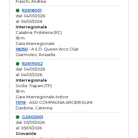
Fiaschi, Andrea
R2618001
dal: 04/01/2026
al: 04/01/2026
Interregionale
Calabria: Polistena (RC)
18 m
Gara Interregionale
18050
- A.S.D. Queen Arco Club
Giarmoleo, Rossella
R2619002
dal: 04/01/2026
al: 04/01/2026
Interregionale
Sicilia: Trapani (TP)
18 m
Gara Interregionale indoor
19116
- ASD COMPAGNIA ARCIERI ELIMI
Daidone, Caterina
G2603001
dal: 05/01/2026
al: 05/01/2026
Giovanile