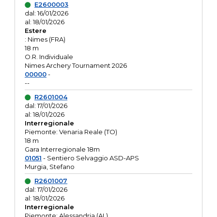
E2600003
dal: 16/01/2026
al: 18/01/2026
Estere
: Nimes (FRA)
18 m
O.R. Individuale
Nimes Archery Tournament 2026
00000
-
--
R2601004
dal: 17/01/2026
al: 18/01/2026
Interregionale
Piemonte: Venaria Reale (TO)
18 m
Gara Interregionale 18m
01051
- Sentiero Selvaggio ASD-APS
Murgia, Stefano
R2601007
dal: 17/01/2026
al: 18/01/2026
Interregionale
Piemonte: Alessandria (AL)