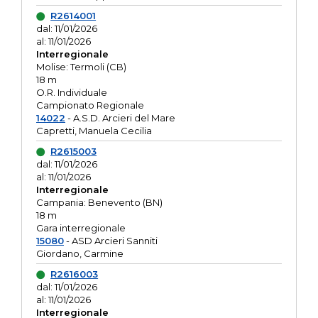
R2614001
dal: 11/01/2026
al: 11/01/2026
Interregionale
Molise: Termoli (CB)
18 m
O.R. Individuale
Campionato Regionale
14022
- A.S.D. Arcieri del Mare
Capretti, Manuela Cecilia
R2615003
dal: 11/01/2026
al: 11/01/2026
Interregionale
Campania: Benevento (BN)
18 m
Gara interregionale
15080
- ASD Arcieri Sanniti
Giordano, Carmine
R2616003
dal: 11/01/2026
al: 11/01/2026
Interregionale