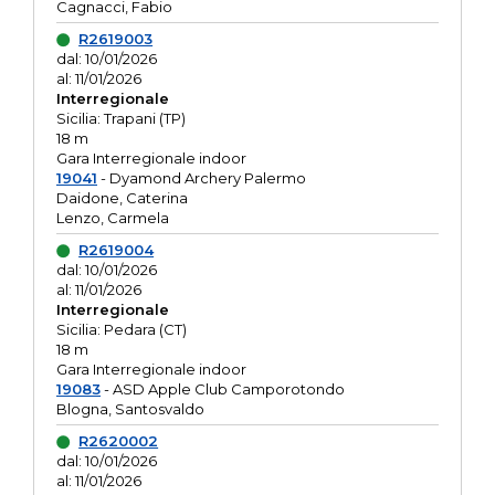
Cagnacci, Fabio
R2619003
dal: 10/01/2026
al: 11/01/2026
Interregionale
Sicilia: Trapani (TP)
18 m
Gara Interregionale indoor
19041
- Dyamond Archery Palermo
Daidone, Caterina
Lenzo, Carmela
R2619004
dal: 10/01/2026
al: 11/01/2026
Interregionale
Sicilia: Pedara (CT)
18 m
Gara Interregionale indoor
19083
- ASD Apple Club Camporotondo
Blogna, Santosvaldo
R2620002
dal: 10/01/2026
al: 11/01/2026