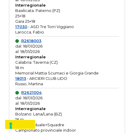
Interregionale
Basilicata: Paterno (PZ)
25+18
Gara 25+18
17030
- ASD Tre Torri Viggiano
Larocca, Fabio
R2618003
dal: 18/01/2026
al: 18/01/2026
Interregionale
Calabria: Taverna (CZ)
18 m
Memorial Mattia Scumaci e Giorgia Grande
18013
- ARCIERI CLUB LIDO
Russo, Martina
R2621004
dal: 18/01/2026
al: 18/01/2026
Interregionale
Bolzano: Lana/Lana (BZ)
18 m
O.R. Individuale+Squadre
Campionato provinciale indoor