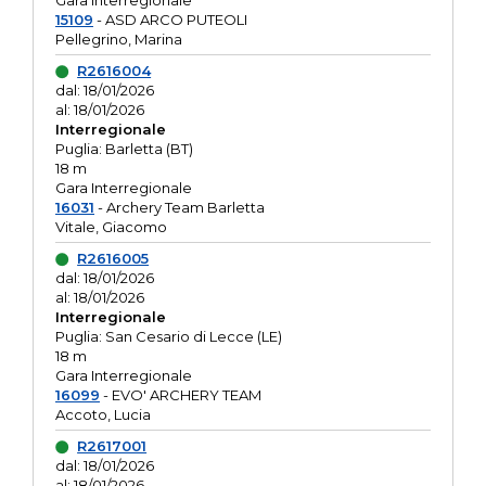
Gara interregionale
15109
- ASD ARCO PUTEOLI
Pellegrino, Marina
R2616004
dal: 18/01/2026
al: 18/01/2026
Interregionale
Puglia: Barletta (BT)
18 m
Gara Interregionale
16031
- Archery Team Barletta
Vitale, Giacomo
R2616005
dal: 18/01/2026
al: 18/01/2026
Interregionale
Puglia: San Cesario di Lecce (LE)
18 m
Gara Interregionale
16099
- EVO' ARCHERY TEAM
Accoto, Lucia
R2617001
dal: 18/01/2026
al: 18/01/2026