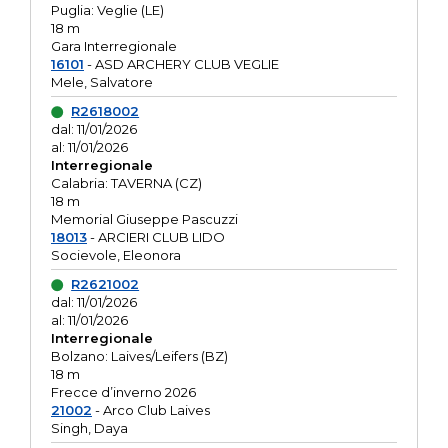
Puglia: Veglie (LE)
18 m
Gara Interregionale
16101
- ASD ARCHERY CLUB VEGLIE
Mele, Salvatore
R2618002
dal: 11/01/2026
al: 11/01/2026
Interregionale
Calabria: TAVERNA (CZ)
18 m
Memorial Giuseppe Pascuzzi
18013
- ARCIERI CLUB LIDO
Socievole, Eleonora
R2621002
dal: 11/01/2026
al: 11/01/2026
Interregionale
Bolzano: Laives/Leifers (BZ)
18 m
Frecce d’inverno 2026
21002
- Arco Club Laives
Singh, Daya