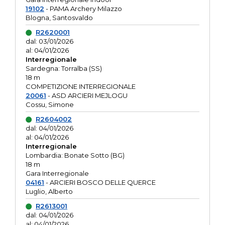
19102
- PAMA Archery Milazzo
Blogna, Santosvaldo
R2620001
dal: 03/01/2026
al: 04/01/2026
Interregionale
Sardegna: Torralba (SS)
18 m
COMPETIZIONE INTERREGIONALE
20061
- ASD ARCIERI MEJLOGU
Cossu, Simone
R2604002
dal: 04/01/2026
al: 04/01/2026
Interregionale
Lombardia: Bonate Sotto (BG)
18 m
Gara Interregionale
04161
- ARCIERI BOSCO DELLE QUERCE
Luglio, Alberto
R2613001
dal: 04/01/2026
al: 04/01/2026