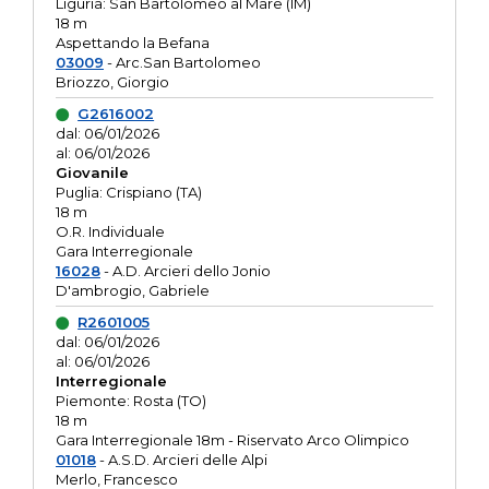
Liguria: San Bartolomeo al Mare (IM)
18 m
Aspettando la Befana
03009
- Arc.San Bartolomeo
Briozzo, Giorgio
G2616002
dal: 06/01/2026
al: 06/01/2026
Giovanile
Puglia: Crispiano (TA)
18 m
O.R. Individuale
Gara Interregionale
16028
- A.D. Arcieri dello Jonio
D'ambrogio, Gabriele
R2601005
dal: 06/01/2026
al: 06/01/2026
Interregionale
Piemonte: Rosta (TO)
18 m
Gara Interregionale 18m - Riservato Arco Olimpico
01018
- A.S.D. Arcieri delle Alpi
Merlo, Francesco