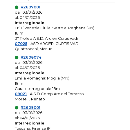
R2607001
dal: 03/01/2026
al: 04/01/2026
Interregionale
Friuli Venezia Giulia: Sesto al Reghena (PN)
18 m
3° Trofeo A.S.D. Arcieri Curtis Vadi
07025
- ASD ARCIERI CURTIS VADI
Quattrocchi, Manuel
R2608074
dal: 03/01/2026
al: 04/01/2026
Interregionale
Emilia Romagna: Moglia (MN)
18 m
Gara interregionale 18m
08021
- A.S.D.Comp.Arc.del Torrazzo
Morselli, Renato
R2609001
dal: 03/01/2026
al: 04/01/2026
Interregionale
Toscana: Firenze (FI)