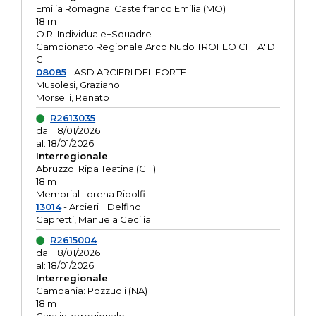
Emilia Romagna: Castelfranco Emilia (MO)
18 m
O.R. Individuale+Squadre
Campionato Regionale Arco Nudo TROFEO CITTA' DI
C
08085
- ASD ARCIERI DEL FORTE
Musolesi, Graziano
Morselli, Renato
R2613035
dal: 18/01/2026
al: 18/01/2026
Interregionale
Abruzzo: Ripa Teatina (CH)
18 m
Memorial Lorena Ridolfi
13014
- Arcieri Il Delfino
Capretti, Manuela Cecilia
R2615004
dal: 18/01/2026
al: 18/01/2026
Interregionale
Campania: Pozzuoli (NA)
18 m