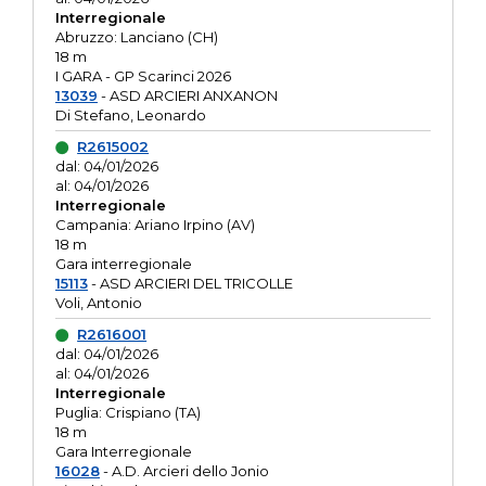
Interregionale
Abruzzo: Lanciano (CH)
18 m
I GARA - GP Scarinci 2026
13039
- ASD ARCIERI ANXANON
Di Stefano, Leonardo
R2615002
dal: 04/01/2026
al: 04/01/2026
Interregionale
Campania: Ariano Irpino (AV)
18 m
Gara interregionale
15113
- ASD ARCIERI DEL TRICOLLE
Voli, Antonio
R2616001
dal: 04/01/2026
al: 04/01/2026
Interregionale
Puglia: Crispiano (TA)
18 m
Gara Interregionale
16028
- A.D. Arcieri dello Jonio