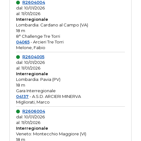
R2604004
dal: 10/01/2026
al: 11/01/2026
Interregionale
Lombardia: Cardano al Campo (VA)
18 m
8° Challenge Tre Torri
04065
- Arcieri Tre Torri
Melone, Fabio
R2604005
dal: 10/01/2026
al: 11/01/2026
Interregionale
Lombardia: Pavia (PV)
18 m
Gara Interregionale
04137
- A.S.D. ARCIERI MINERVA
Migliorati, Marco
R2606004
dal: 10/01/2026
al: 11/01/2026
Interregionale
Veneto: Montecchio Maggiore (VI)
18 m