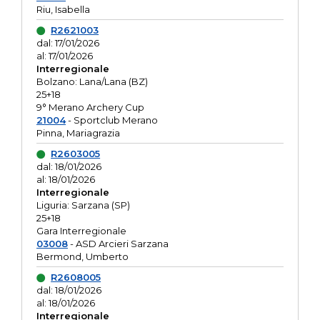
Riu, Isabella
R2621003
dal: 17/01/2026
al: 17/01/2026
Interregionale
Bolzano: Lana/Lana (BZ)
25+18
9° Merano Archery Cup
21004
- Sportclub Merano
Pinna, Mariagrazia
R2603005
dal: 18/01/2026
al: 18/01/2026
Interregionale
Liguria: Sarzana (SP)
25+18
Gara Interregionale
03008
- ASD Arcieri Sarzana
Bermond, Umberto
R2608005
dal: 18/01/2026
al: 18/01/2026
Interregionale