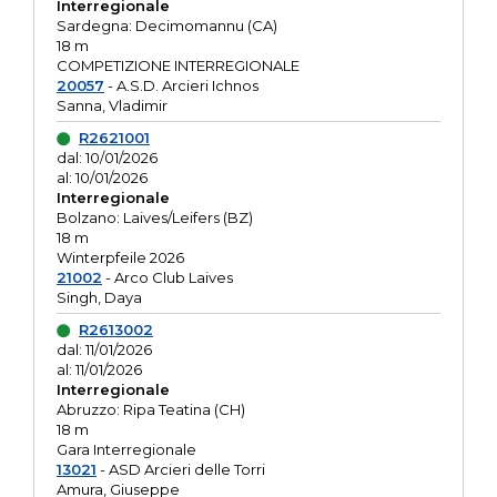
Interregionale
Sardegna: Decimomannu (CA)
18 m
COMPETIZIONE INTERREGIONALE
20057
- A.S.D. Arcieri Ichnos
Sanna, Vladimir
R2621001
dal: 10/01/2026
al: 10/01/2026
Interregionale
Bolzano: Laives/Leifers (BZ)
18 m
Winterpfeile 2026
21002
- Arco Club Laives
Singh, Daya
R2613002
dal: 11/01/2026
al: 11/01/2026
Interregionale
Abruzzo: Ripa Teatina (CH)
18 m
Gara Interregionale
13021
- ASD Arcieri delle Torri
Amura, Giuseppe