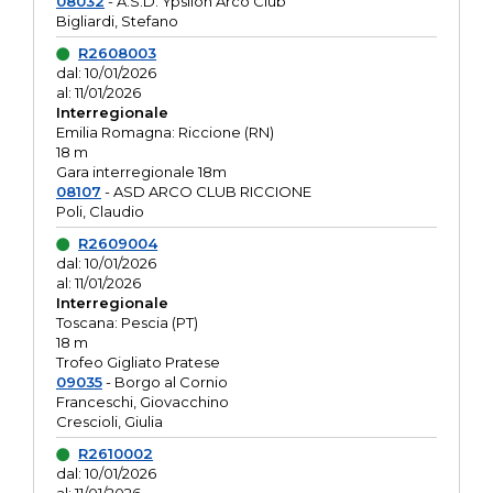
08032
- A.S.D. Ypsilon Arco Club
Bigliardi, Stefano
R2608003
dal: 10/01/2026
al: 11/01/2026
Interregionale
Emilia Romagna: Riccione (RN)
18 m
Gara interregionale 18m
08107
- ASD ARCO CLUB RICCIONE
Poli, Claudio
R2609004
dal: 10/01/2026
al: 11/01/2026
Interregionale
Toscana: Pescia (PT)
18 m
Trofeo Gigliato Pratese
09035
- Borgo al Cornio
Franceschi, Giovacchino
Crescioli, Giulia
R2610002
dal: 10/01/2026