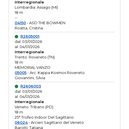
Interregionale
Lombardia: Assago (MI)
18 m
--
04150
- ASD THE BOWMEN
Roatta, Cristina
R2605001
dal: 03/01/2026
al: 04/01/2026
Interregionale
Trento: Rovereto (TN)
18 m
MEMORIAL VANZO
05005
- Arc. Kappa Kosmos Rovereto
Giovannini, Silvia
R2606003
dal: 03/01/2026
al: 04/01/2026
Interregionale
Veneto: Tribano (PD)
18 m
25° Trofeo Indoor Del Sagittario
06024
- Arcieri Sagittario del Veneto
Barotti, Tatiana