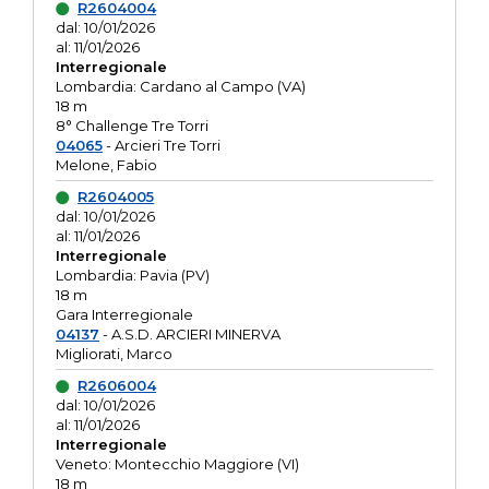
R2604004
dal: 10/01/2026
al: 11/01/2026
Interregionale
Lombardia: Cardano al Campo (VA)
18 m
8° Challenge Tre Torri
04065
- Arcieri Tre Torri
Melone, Fabio
R2604005
dal: 10/01/2026
al: 11/01/2026
Interregionale
Lombardia: Pavia (PV)
18 m
Gara Interregionale
04137
- A.S.D. ARCIERI MINERVA
Migliorati, Marco
R2606004
dal: 10/01/2026
al: 11/01/2026
Interregionale
Veneto: Montecchio Maggiore (VI)
18 m