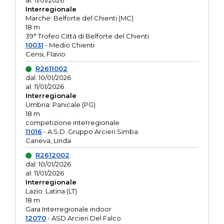
al: 11/01/2026
Interregionale
Marche: Belforte del Chienti (MC)
18 m
39° Trofeo Città di Belforte del Chienti.
10031
- Medio Chienti
Censi, Flavio
R2611002
dal: 10/01/2026
al: 11/01/2026
Interregionale
Umbria: Panicale (PG)
18 m
competizione interregionale
11016
- A.S.D. Gruppo Arcieri Simba
Caneva, Linda
R2612002
dal: 10/01/2026
al: 11/01/2026
Interregionale
Lazio: Latina (LT)
18 m
Gara Interregionale indoor
12070
- ASD Arcieri Del Falco