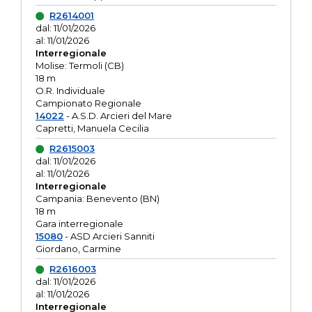
R2614001
dal: 11/01/2026
al: 11/01/2026
Interregionale
Molise: Termoli (CB)
18 m
O.R. Individuale
Campionato Regionale
14022
- A.S.D. Arcieri del Mare
Capretti, Manuela Cecilia
R2615003
dal: 11/01/2026
al: 11/01/2026
Interregionale
Campania: Benevento (BN)
18 m
Gara interregionale
15080
- ASD Arcieri Sanniti
Giordano, Carmine
R2616003
dal: 11/01/2026
al: 11/01/2026
Interregionale