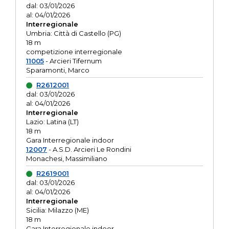
dal: 03/01/2026
al: 04/01/2026
Interregionale
Umbria: Città di Castello (PG)
18 m
competizione interregionale
11005
- Arcieri Tifernum
Sparamonti, Marco
R2612001
dal: 03/01/2026
al: 04/01/2026
Interregionale
Lazio: Latina (LT)
18 m
Gara Interregionale indoor
12007
- A.S.D. Arcieri Le Rondini
Monachesi, Massimiliano
R2619001
dal: 03/01/2026
al: 04/01/2026
Interregionale
Sicilia: Milazzo (ME)
18 m
Gara Interregionale indoor