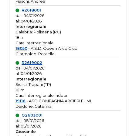
Fiaschi, Andrea
R2618001
dal: 04/01/2026
al: 04/01/2026
Interregionale
Calabria: Polistena (RC)
18 m
Gara Interregionale
18050
- A.S.D. Queen Arco Club
Giarmoleo, Rossella
R2619002
dal: 04/01/2026
al: 04/01/2026
Interregionale
Sicilia: Trapani (TP)
18 m
Gara Interregionale indoor
19116
- ASD COMPAGNIA ARCIERI ELIMI
Daidone, Caterina
G2603001
dal: 05/01/2026
al: 05/01/2026
Giovanile