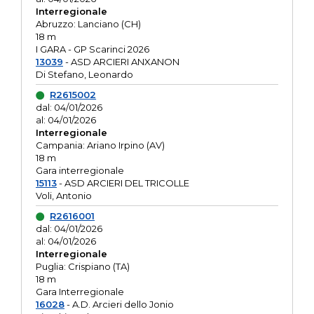
Interregionale
Abruzzo: Lanciano (CH)
18 m
I GARA - GP Scarinci 2026
13039
- ASD ARCIERI ANXANON
Di Stefano, Leonardo
R2615002
dal: 04/01/2026
al: 04/01/2026
Interregionale
Campania: Ariano Irpino (AV)
18 m
Gara interregionale
15113
- ASD ARCIERI DEL TRICOLLE
Voli, Antonio
R2616001
dal: 04/01/2026
al: 04/01/2026
Interregionale
Puglia: Crispiano (TA)
18 m
Gara Interregionale
16028
- A.D. Arcieri dello Jonio