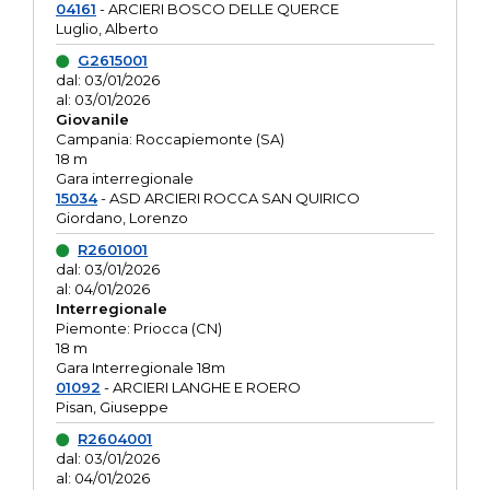
04161
- ARCIERI BOSCO DELLE QUERCE
Luglio, Alberto
G2615001
dal: 03/01/2026
al: 03/01/2026
Giovanile
Campania: Roccapiemonte (SA)
18 m
Gara interregionale
15034
- ASD ARCIERI ROCCA SAN QUIRICO
Giordano, Lorenzo
R2601001
dal: 03/01/2026
al: 04/01/2026
Interregionale
Piemonte: Priocca (CN)
18 m
Gara Interregionale 18m
01092
- ARCIERI LANGHE E ROERO
Pisan, Giuseppe
R2604001
dal: 03/01/2026
al: 04/01/2026