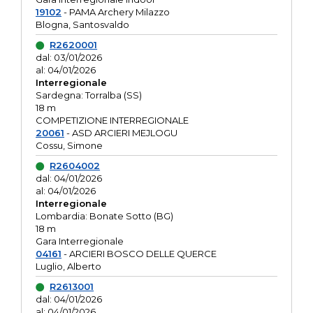
19102
- PAMA Archery Milazzo
Blogna, Santosvaldo
R2620001
dal: 03/01/2026
al: 04/01/2026
Interregionale
Sardegna: Torralba (SS)
18 m
COMPETIZIONE INTERREGIONALE
20061
- ASD ARCIERI MEJLOGU
Cossu, Simone
R2604002
dal: 04/01/2026
al: 04/01/2026
Interregionale
Lombardia: Bonate Sotto (BG)
18 m
Gara Interregionale
04161
- ARCIERI BOSCO DELLE QUERCE
Luglio, Alberto
R2613001
dal: 04/01/2026
al: 04/01/2026