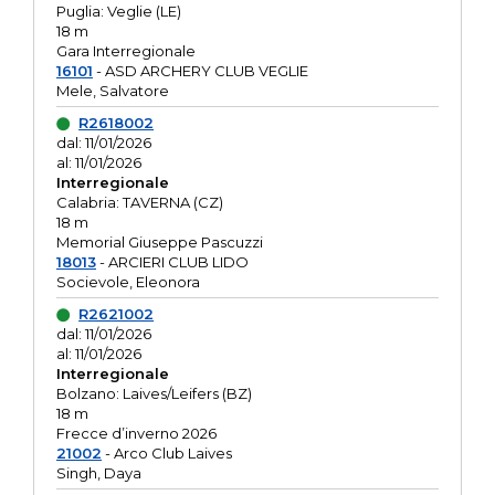
Puglia: Veglie (LE)
18 m
Gara Interregionale
16101
- ASD ARCHERY CLUB VEGLIE
Mele, Salvatore
R2618002
dal: 11/01/2026
al: 11/01/2026
Interregionale
Calabria: TAVERNA (CZ)
18 m
Memorial Giuseppe Pascuzzi
18013
- ARCIERI CLUB LIDO
Socievole, Eleonora
R2621002
dal: 11/01/2026
al: 11/01/2026
Interregionale
Bolzano: Laives/Leifers (BZ)
18 m
Frecce d’inverno 2026
21002
- Arco Club Laives
Singh, Daya