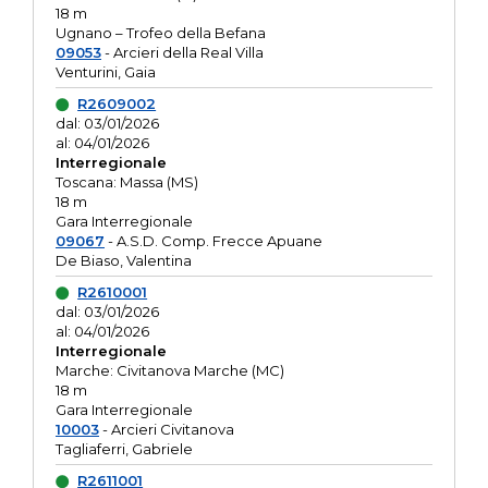
18 m
Ugnano – Trofeo della Befana
09053
- Arcieri della Real Villa
Venturini, Gaia
R2609002
dal: 03/01/2026
al: 04/01/2026
Interregionale
Toscana: Massa (MS)
18 m
Gara Interregionale
09067
- A.S.D. Comp. Frecce Apuane
De Biaso, Valentina
R2610001
dal: 03/01/2026
al: 04/01/2026
Interregionale
Marche: Civitanova Marche (MC)
18 m
Gara Interregionale
10003
- Arcieri Civitanova
Tagliaferri, Gabriele
R2611001