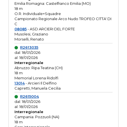
Emilia Romagna: Castelfranco Emilia (MO)
18 m
O.R. Individuale+Squadre
Campionato Regionale Arco Nudo TROFEO CITTA' DI
C
08085
- ASD ARCIERI DEL FORTE
Musolesi, Graziano
Morselli, Renato
R2613035
dal: 18/01/2026
al: 18/01/2026
Interregionale
Abruzzo: Ripa Teatina (CH)
18 m
Memorial Lorena Ridolfi
13014
- Arcieri Il Delfino
Capretti, Manuela Cecilia
R2615004
dal: 18/01/2026
al: 18/01/2026
Interregionale
Campania: Pozzuoli (NA)
18 m