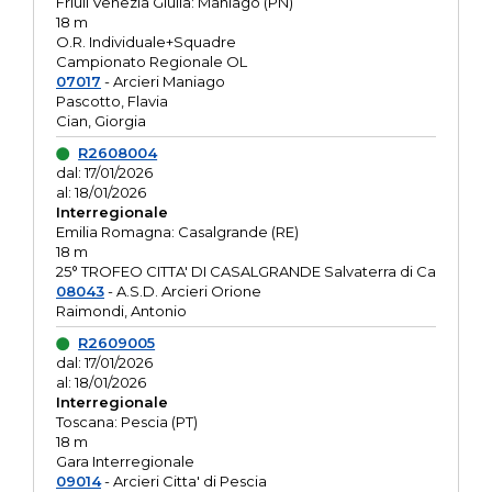
Friuli Venezia Giulia: Maniago (PN)
18 m
O.R. Individuale+Squadre
Campionato Regionale OL
07017
- Arcieri Maniago
Pascotto, Flavia
Cian, Giorgia
R2608004
dal: 17/01/2026
al: 18/01/2026
Interregionale
Emilia Romagna: Casalgrande (RE)
18 m
25° TROFEO CITTA' DI CASALGRANDE Salvaterra di Ca
08043
- A.S.D. Arcieri Orione
Raimondi, Antonio
R2609005
dal: 17/01/2026
al: 18/01/2026
Interregionale
Toscana: Pescia (PT)
18 m
Gara Interregionale
09014
- Arcieri Citta' di Pescia