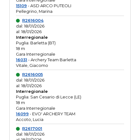
Gara interregionale
15109
- ASD ARCO PUTEOLI
Pellegrino, Marina
R2616004
dal: 18/01/2026
al: 18/01/2026
Interregionale
Puglia: Barletta (BT)
18 m
Gara Interregionale
16031
- Archery Team Barletta
Vitale, Giacomo
R2616005
dal: 18/01/2026
al: 18/01/2026
Interregionale
Puglia: San Cesario di Lecce (LE)
18 m
Gara Interregionale
16099
- EVO' ARCHERY TEAM
Accoto, Lucia
R2617001
dal: 18/01/2026
al: 18/01/2026