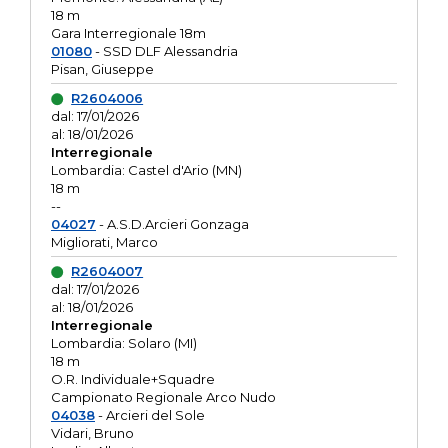
18 m
Gara Interregionale 18m
01080
- SSD DLF Alessandria
Pisan, Giuseppe
R2604006
dal: 17/01/2026
al: 18/01/2026
Interregionale
Lombardia: Castel d'Ario (MN)
18 m
--
04027
- A.S.D.Arcieri Gonzaga
Migliorati, Marco
R2604007
dal: 17/01/2026
al: 18/01/2026
Interregionale
Lombardia: Solaro (MI)
18 m
O.R. Individuale+Squadre
Campionato Regionale Arco Nudo
04038
- Arcieri del Sole
Vidari, Bruno