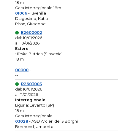
18 m
Gara Interregionale 18m
01066
- Iuvenilia
D'agostino, Katia
Pisan, Giuseppe
E2600002
dal: 10/01/2026
al: 10/01/2026
Estere
: Ilirska Bistrica (Slovenia)
18 m
--
00000
-
--
R2603003
dal: 10/01/2026
al: 11/01/2026
Interregionale
Liguria: Levanto (SP)
18 m
Gara Interregionale
03028
- ASD Arcieri dei 3 Borghi
Bermond, Umberto