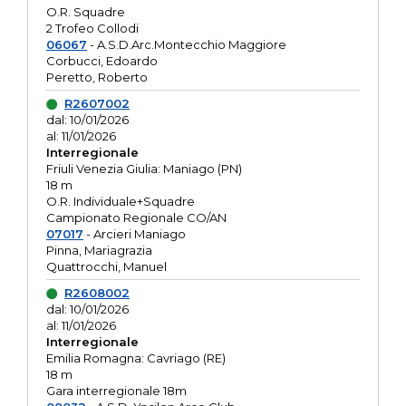
O.R. Squadre
2 Trofeo Collodi
06067
- A.S.D.Arc.Montecchio Maggiore
Corbucci, Edoardo
Peretto, Roberto
R2607002
dal: 10/01/2026
al: 11/01/2026
Interregionale
Friuli Venezia Giulia: Maniago (PN)
18 m
O.R. Individuale+Squadre
Campionato Regionale CO/AN
07017
- Arcieri Maniago
Pinna, Mariagrazia
Quattrocchi, Manuel
R2608002
dal: 10/01/2026
al: 11/01/2026
Interregionale
Emilia Romagna: Cavriago (RE)
18 m
Gara interregionale 18m