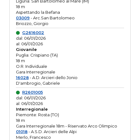
Liguria: San Bartolomeo al Mare (IM)
18 m
Aspettando la Befana
03009
- Arc.San Bartolomeo
Briozzo, Giorgio
G2616002
dal: 06/01/2026
al: 06/01/2026
Giovanile
Puglia: Crispiano (TA)
18 m
O.R. Individuale
Gara Interregionale
16028
- A.D. Arcieri dello Jonio
D'ambrogio, Gabriele
R2601005
dal: 06/01/2026
al: 06/01/2026
Interregionale
Piemonte: Rosta (TO)
18 m
Gara Interregionale 18m - Riservato Arco Olimpico
01018
- A.S.D. Arcieri delle Alpi
Merlo, Francesco