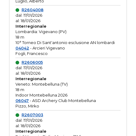
Luglio, Alberto
R2604008
dal: 17/01/2026
al: 18/01/2026
Interregionale
Lombardia: Vigevano (PV)
18 m
10° Torneo Di Sant'antonio esclusione AN lombardi
04042
- Arcieri Vigevano
Fogli, Francesco
R2606005
dal: 17/01/2026
al: 18/01/2026
Interregionale
Veneto: Montebelluna (TV)
18 m
Indoor Montebelluna 2026
06047
- ASD Archery Club Montebelluna
Pizzo, Mirko
R2607003
dal: 17/01/2026
al: 18/01/2026
Interregionale