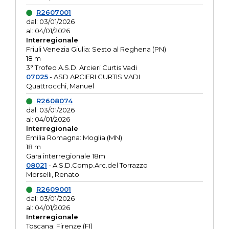
R2607001
dal: 03/01/2026
al: 04/01/2026
Interregionale
Friuli Venezia Giulia: Sesto al Reghena (PN)
18 m
3° Trofeo A.S.D. Arcieri Curtis Vadi
07025
- ASD ARCIERI CURTIS VADI
Quattrocchi, Manuel
R2608074
dal: 03/01/2026
al: 04/01/2026
Interregionale
Emilia Romagna: Moglia (MN)
18 m
Gara interregionale 18m
08021
- A.S.D.Comp.Arc.del Torrazzo
Morselli, Renato
R2609001
dal: 03/01/2026
al: 04/01/2026
Interregionale
Toscana: Firenze (FI)