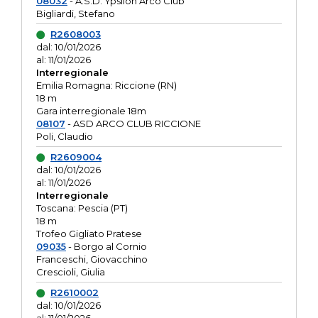
08032
- A.S.D. Ypsilon Arco Club
Bigliardi, Stefano
R2608003
dal: 10/01/2026
al: 11/01/2026
Interregionale
Emilia Romagna: Riccione (RN)
18 m
Gara interregionale 18m
08107
- ASD ARCO CLUB RICCIONE
Poli, Claudio
R2609004
dal: 10/01/2026
al: 11/01/2026
Interregionale
Toscana: Pescia (PT)
18 m
Trofeo Gigliato Pratese
09035
- Borgo al Cornio
Franceschi, Giovacchino
Crescioli, Giulia
R2610002
dal: 10/01/2026