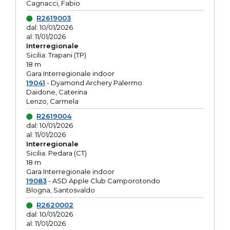
Cagnacci, Fabio
R2619003
dal: 10/01/2026
al: 11/01/2026
Interregionale
Sicilia: Trapani (TP)
18 m
Gara Interregionale indoor
19041
- Dyamond Archery Palermo
Daidone, Caterina
Lenzo, Carmela
R2619004
dal: 10/01/2026
al: 11/01/2026
Interregionale
Sicilia: Pedara (CT)
18 m
Gara Interregionale indoor
19083
- ASD Apple Club Camporotondo
Blogna, Santosvaldo
R2620002
dal: 10/01/2026
al: 11/01/2026