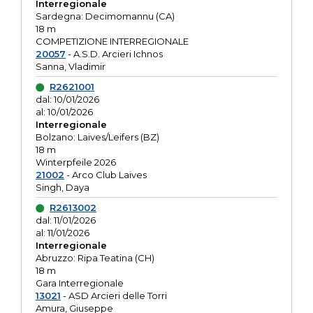
Interregionale
Sardegna: Decimomannu (CA)
18 m
COMPETIZIONE INTERREGIONALE
20057
- A.S.D. Arcieri Ichnos
Sanna, Vladimir
R2621001
dal: 10/01/2026
al: 10/01/2026
Interregionale
Bolzano: Laives/Leifers (BZ)
18 m
Winterpfeile 2026
21002
- Arco Club Laives
Singh, Daya
R2613002
dal: 11/01/2026
al: 11/01/2026
Interregionale
Abruzzo: Ripa Teatina (CH)
18 m
Gara Interregionale
13021
- ASD Arcieri delle Torri
Amura, Giuseppe