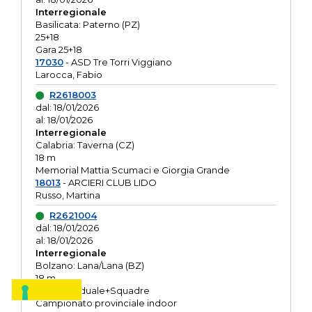
Interregionale
Basilicata: Paterno (PZ)
25+18
Gara 25+18
17030
- ASD Tre Torri Viggiano
Larocca, Fabio
R2618003
dal: 18/01/2026
al: 18/01/2026
Interregionale
Calabria: Taverna (CZ)
18 m
Memorial Mattia Scumaci e Giorgia Grande
18013
- ARCIERI CLUB LIDO
Russo, Martina
R2621004
dal: 18/01/2026
al: 18/01/2026
Interregionale
Bolzano: Lana/Lana (BZ)
18 m
O.R. Individuale+Squadre
Campionato provinciale indoor