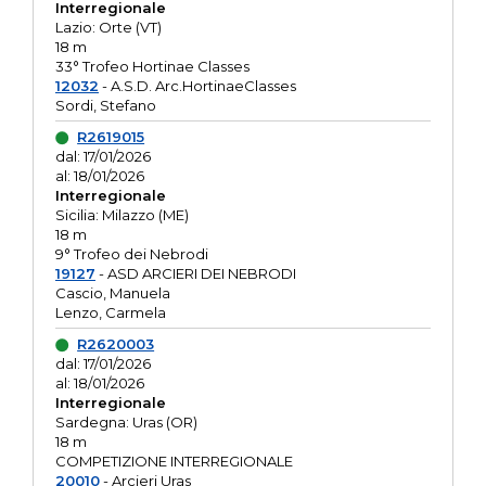
Interregionale
Lazio: Orte (VT)
18 m
33° Trofeo Hortinae Classes
12032
- A.S.D. Arc.HortinaeClasses
Sordi, Stefano
R2619015
dal: 17/01/2026
al: 18/01/2026
Interregionale
Sicilia: Milazzo (ME)
18 m
9° Trofeo dei Nebrodi
19127
- ASD ARCIERI DEI NEBRODI
Cascio, Manuela
Lenzo, Carmela
R2620003
dal: 17/01/2026
al: 18/01/2026
Interregionale
Sardegna: Uras (OR)
18 m
COMPETIZIONE INTERREGIONALE
20010
- Arcieri Uras