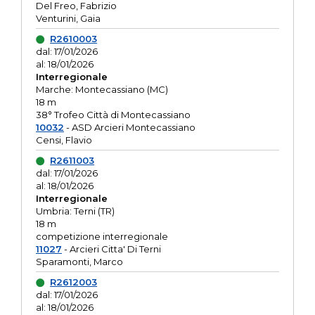
Del Freo, Fabrizio
Venturini, Gaia
R2610003
dal: 17/01/2026
al: 18/01/2026
Interregionale
Marche: Montecassiano (MC)
18 m
38° Trofeo Città di Montecassiano
10032
- ASD Arcieri Montecassiano
Censi, Flavio
R2611003
dal: 17/01/2026
al: 18/01/2026
Interregionale
Umbria: Terni (TR)
18 m
competizione interregionale
11027
- Arcieri Citta' Di Terni
Sparamonti, Marco
R2612003
dal: 17/01/2026
al: 18/01/2026