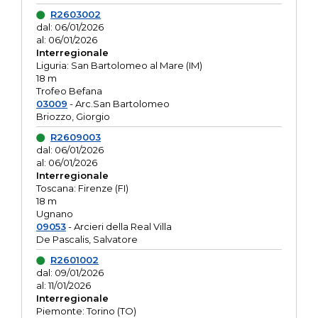
R2603002
dal: 06/01/2026
al: 06/01/2026
Interregionale
Liguria: San Bartolomeo al Mare (IM)
18 m
Trofeo Befana
03009
- Arc.San Bartolomeo
Briozzo, Giorgio
R2609003
dal: 06/01/2026
al: 06/01/2026
Interregionale
Toscana: Firenze (FI)
18 m
Ugnano
09053
- Arcieri della Real Villa
De Pascalis, Salvatore
R2601002
dal: 09/01/2026
al: 11/01/2026
Interregionale
Piemonte: Torino (TO)