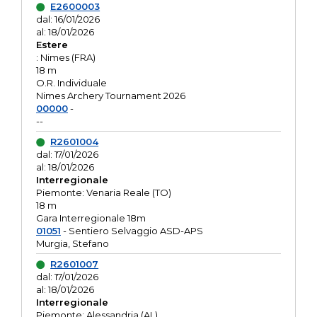
E2600003
dal: 16/01/2026
al: 18/01/2026
Estere
: Nimes (FRA)
18 m
O.R. Individuale
Nimes Archery Tournament 2026
00000
-
--
R2601004
dal: 17/01/2026
al: 18/01/2026
Interregionale
Piemonte: Venaria Reale (TO)
18 m
Gara Interregionale 18m
01051
- Sentiero Selvaggio ASD-APS
Murgia, Stefano
R2601007
dal: 17/01/2026
al: 18/01/2026
Interregionale
Piemonte: Alessandria (AL)