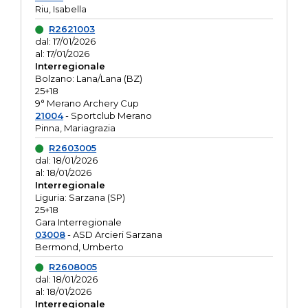
Riu, Isabella
R2621003
dal: 17/01/2026
al: 17/01/2026
Interregionale
Bolzano: Lana/Lana (BZ)
25+18
9° Merano Archery Cup
21004
- Sportclub Merano
Pinna, Mariagrazia
R2603005
dal: 18/01/2026
al: 18/01/2026
Interregionale
Liguria: Sarzana (SP)
25+18
Gara Interregionale
03008
- ASD Arcieri Sarzana
Bermond, Umberto
R2608005
dal: 18/01/2026
al: 18/01/2026
Interregionale