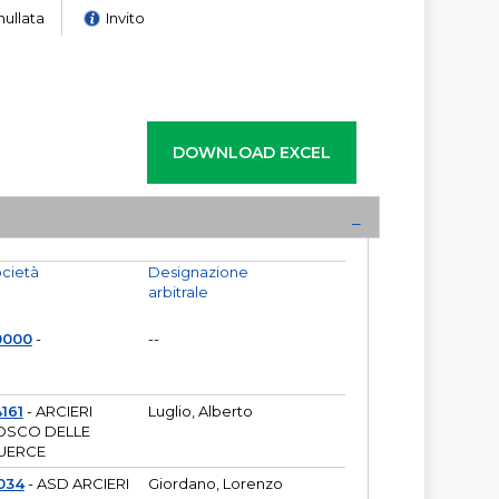
nullata
Invito
cietà
Designazione
arbitrale
0000
-
--
161
- ARCIERI
Luglio, Alberto
OSCO DELLE
UERCE
034
- ASD ARCIERI
Giordano, Lorenzo