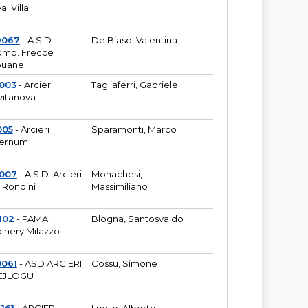
al Villa
9067
- A.S.D.
De Biaso, Valentina
mp. Frecce
puane
003
- Arcieri
Tagliaferri, Gabriele
vitanova
005
- Arcieri
Sparamonti, Marco
fernum
2007
- A.S.D. Arcieri
Monachesi,
 Rondini
Massimiliano
102
- PAMA
Blogna, Santosvaldo
chery Milazzo
0061
- ASD ARCIERI
Cossu, Simone
EJLOGU