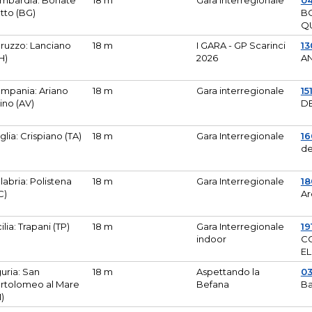
mbardia: Bonate
18 m
Gara Interregionale
04
tto (BG)
B
Q
ruzzo: Lanciano
18 m
I GARA - GP Scarinci
13
H)
2026
A
mpania: Ariano
18 m
Gara interregionale
15
pino (AV)
DE
glia: Crispiano (TA)
18 m
Gara Interregionale
1
de
labria: Polistena
18 m
Gara Interregionale
18
C)
Ar
cilia: Trapani (TP)
18 m
Gara Interregionale
19
indoor
CO
EL
guria: San
18 m
Aspettando la
0
rtolomeo al Mare
Befana
Ba
M)