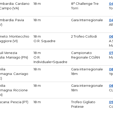
mbardia: Cardano
18 m
8° Challenge Tre
0
 Campo (VA)
Torri
To
mbardia: Pavia
18 m
Gara Interregionale
04
V)
AR
neto: Montecchio
18 m
2 Trofeo Collodi
0
ggiore (VI)
O.R. Squadre
A.
Ma
iuli Venezia
18 m
Campionato
0
ulia: Maniago (PN)
O.R.
Regionale CO/AN
M
Individuale+Squadre
ilia
18 m
Gara interregionale
0
magna: Cavriago
18m
Yp
E)
ilia
18 m
Gara interregionale
0
magna: Riccione
18m
CL
N)
scana: Pescia (PT)
18 m
Trofeo Gigliato
0
Pratese
Co