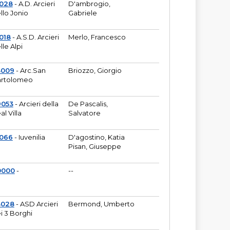
6028
- A.D. Arcieri
D'ambrogio,
llo Jonio
Gabriele
018
- A.S.D. Arcieri
Merlo, Francesco
lle Alpi
3009
- Arc.San
Briozzo, Giorgio
rtolomeo
9053
- Arcieri della
De Pascalis,
al Villa
Salvatore
1066
- Iuvenilia
D'agostino, Katia
Pisan, Giuseppe
0000
-
--
3028
- ASD Arcieri
Bermond, Umberto
i 3 Borghi