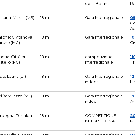
della Befana
Re
scana: Massa (MS)
18 m
Gara Interregionale
0
Co
A
rche: Civitanova
18 m
Gara Interregionale
10
rche (MC)
Ci
bria: Città di
18 m
competizione
11
stello (PG)
interregionale
Ti
zio: Latina (LT)
18 m
Gara Interregionale
1
indoor
Le
cilia: Milazzo (ME)
18 m
Gara Interregionale
19
indoor
Ar
rdegna: Torralba
18 m
COMPETIZIONE
2
S)
INTERREGIONALE
M