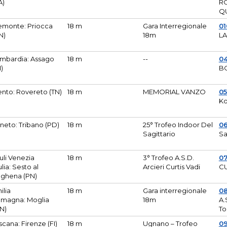
A)
R
Q
emonte: Priocca
18 m
Gara Interregionale
0
N)
18m
L
mbardia: Assago
18 m
--
04
I)
B
ento: Rovereto (TN)
18 m
MEMORIAL VANZO
0
Ko
neto: Tribano (PD)
18 m
25° Trofeo Indoor Del
0
Sagittario
Sa
iuli Venezia
18 m
3° Trofeo A.S.D.
0
ulia: Sesto al
Arcieri Curtis Vadi
CU
ghena (PN)
ilia
18 m
Gara interregionale
0
magna: Moglia
18m
A.
N)
To
scana: Firenze (FI)
18 m
Ugnano – Trofeo
0