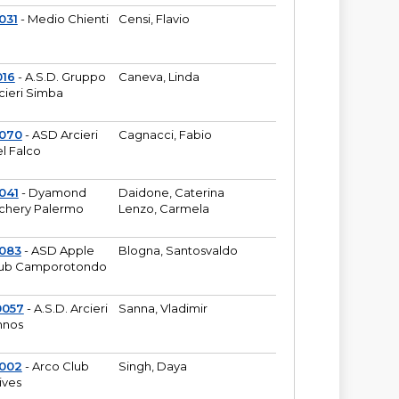
031
- Medio Chienti
Censi, Flavio
016
- A.S.D. Gruppo
Caneva, Linda
cieri Simba
2070
- ASD Arcieri
Cagnacci, Fabio
l Falco
041
- Dyamond
Daidone, Caterina
chery Palermo
Lenzo, Carmela
083
- ASD Apple
Blogna, Santosvaldo
ub Camporotondo
0057
- A.S.D. Arcieri
Sanna, Vladimir
hnos
1002
- Arco Club
Singh, Daya
ives