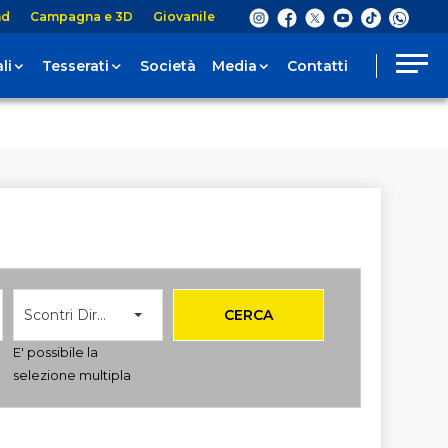
nd
Campagna e 3D
Giovanile
li
Tesserati
Società
Media
Contatti
Scontri Diretti
CERCA
E' possibile la
selezione multipla