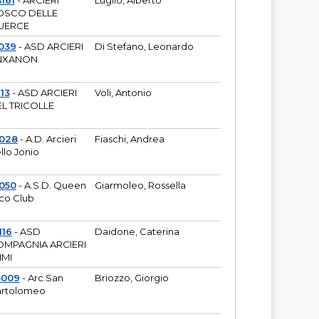
161
- ARCIERI
Luglio, Alberto
OSCO DELLE
UERCE
039
- ASD ARCIERI
Di Stefano, Leonardo
NXANON
113
- ASD ARCIERI
Voli, Antonio
L TRICOLLE
6028
- A.D. Arcieri
Fiaschi, Andrea
llo Jonio
050
- A.S.D. Queen
Giarmoleo, Rossella
co Club
116
- ASD
Daidone, Caterina
MPAGNIA ARCIERI
IMI
3009
- Arc.San
Briozzo, Giorgio
rtolomeo