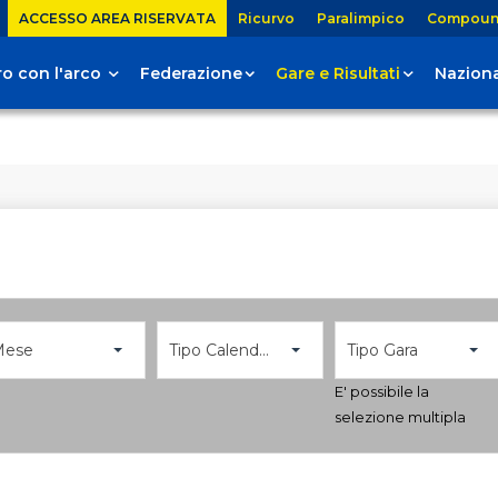
ACCESSO AREA RISERVATA
Ricurvo
Paralimpico
Compou
tiro con l'arco
Federazione
Gare e Risultati
Naziona
Mese
Tipo Calendario
Tipo Gara
E' possibile la
selezione multipla