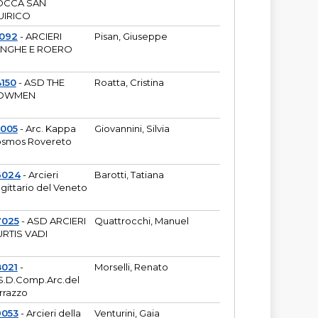
OCCA SAN
UIRICO
1092
- ARCIERI
Pisan, Giuseppe
ANGHE E ROERO
150
- ASD THE
Roatta, Cristina
OWMEN
5005
- Arc. Kappa
Giovannini, Silvia
smos Rovereto
6024
- Arcieri
Barotti, Tatiana
gittario del Veneto
7025
- ASD ARCIERI
Quattrocchi, Manuel
RTIS VADI
8021
-
Morselli, Renato
S.D.Comp.Arc.del
rrazzo
9053
- Arcieri della
Venturini, Gaia