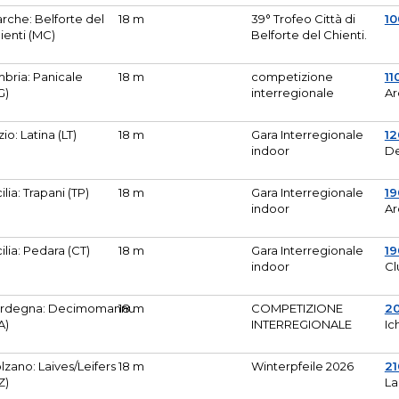
rche: Belforte del
18 m
39° Trofeo Città di
10
ienti (MC)
Belforte del Chienti.
bria: Panicale
18 m
competizione
11
G)
interregionale
Ar
zio: Latina (LT)
18 m
Gara Interregionale
1
indoor
De
cilia: Trapani (TP)
18 m
Gara Interregionale
19
indoor
Ar
cilia: Pedara (CT)
18 m
Gara Interregionale
19
indoor
Cl
rdegna: Decimomannu
18 m
COMPETIZIONE
2
A)
INTERREGIONALE
Ic
lzano: Laives/Leifers
18 m
Winterpfeile 2026
2
Z)
La