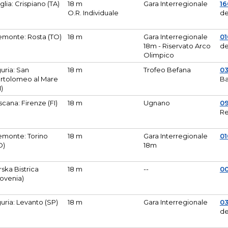
glia: Crispiano (TA)
18 m
Gara Interregionale
1
O.R. Individuale
de
emonte: Rosta (TO)
18 m
Gara Interregionale
01
18m - Riservato Arco
de
Olimpico
guria: San
18 m
Trofeo Befana
0
rtolomeo al Mare
Ba
M)
scana: Firenze (FI)
18 m
Ugnano
0
Re
emonte: Torino
18 m
Gara Interregionale
0
O)
18m
lirska Bistrica
18 m
--
0
lovenia)
guria: Levanto (SP)
18 m
Gara Interregionale
0
de