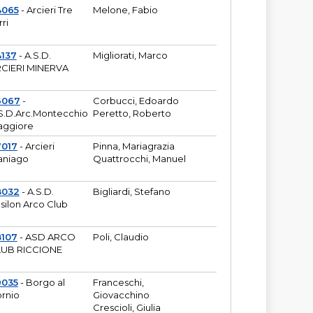
4065
- Arcieri Tre
Melone, Fabio
rri
137
- A.S.D.
Migliorati, Marco
CIERI MINERVA
6067
-
Corbucci, Edoardo
S.D.Arc.Montecchio
Peretto, Roberto
ggiore
7017
- Arcieri
Pinna, Mariagrazia
aniago
Quattrocchi, Manuel
8032
- A.S.D.
Bigliardi, Stefano
silon Arco Club
8107
- ASD ARCO
Poli, Claudio
UB RICCIONE
9035
- Borgo al
Franceschi,
rnio
Giovacchino
Crescioli, Giulia