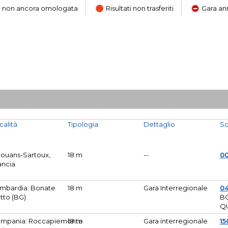
ara non ancora omologata
Risultati non trasferiti
Gara an
calità
Tipologia
Dettaglio
So
Mouans-Sartoux,
18 m
--
0
ancia
mbardia: Bonate
18 m
Gara Interregionale
04
tto (BG)
B
Q
mpania: Roccapiemonte
18 m
Gara interregionale
15