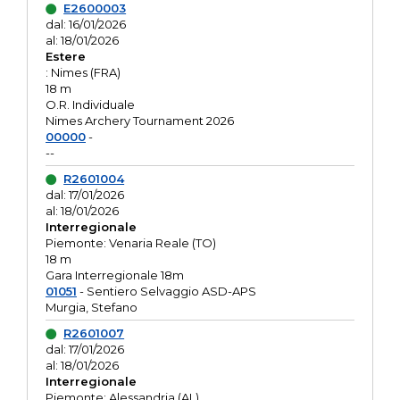
E2600003
dal: 16/01/2026
al: 18/01/2026
Estere
: Nimes (FRA)
18 m
O.R. Individuale
Nimes Archery Tournament 2026
00000
-
--
R2601004
dal: 17/01/2026
al: 18/01/2026
Interregionale
Piemonte: Venaria Reale (TO)
18 m
Gara Interregionale 18m
01051
- Sentiero Selvaggio ASD-APS
Murgia, Stefano
R2601007
dal: 17/01/2026
al: 18/01/2026
Interregionale
Piemonte: Alessandria (AL)