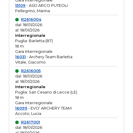
Gara interregionale
15109
- ASD ARCO PUTEOLI
Pellegrino, Marina
R2616004
dal: 18/01/2026
al: 18/01/2026
Interregionale
Puglia: Barletta (BT)
18 m
Gara Interregionale
16031
- Archery Team Barletta
Vitale, Giacomo
R2616005
dal: 18/01/2026
al: 18/01/2026
Interregionale
Puglia: San Cesario di Lecce (LE)
18 m
Gara Interregionale
16099
- EVO' ARCHERY TEAM
Accoto, Lucia
R2617001
dal: 18/01/2026
al: 18/01/2026