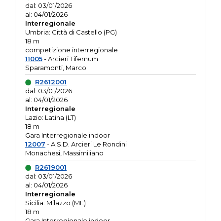
dal: 03/01/2026
al: 04/01/2026
Interregionale
Umbria: Città di Castello (PG)
18 m
competizione interregionale
11005
- Arcieri Tifernum
Sparamonti, Marco
R2612001
dal: 03/01/2026
al: 04/01/2026
Interregionale
Lazio: Latina (LT)
18 m
Gara Interregionale indoor
12007
- A.S.D. Arcieri Le Rondini
Monachesi, Massimiliano
R2619001
dal: 03/01/2026
al: 04/01/2026
Interregionale
Sicilia: Milazzo (ME)
18 m
Gara Interregionale indoor