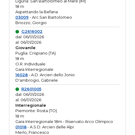
Liguria: San Bartolomeo al Mare (IM)
18 m
Aspettando la Befana
03009
- Arc.San Bartolomeo
Briozzo, Giorgio
G2616002
dal: 06/01/2026
al: 06/01/2026
Giovanile
Puglia: Crispiano (TA)
18 m
O.R. Individuale
Gara Interregionale
16028
- A.D. Arcieri dello Jonio
D'ambrogio, Gabriele
R2601005
dal: 06/01/2026
al: 06/01/2026
Interregionale
Piemonte: Rosta (TO)
18 m
Gara Interregionale 18m - Riservato Arco Olimpico
01018
- A.S.D. Arcieri delle Alpi
Merlo, Francesco