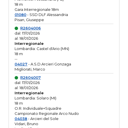
18 m
Gara Interregionale 18m
01080
- SSD DLF Alessandria
Pisan, Giuseppe
R2604006
dal: 17/01/2026
al: 18/01/2026
Interregionale
Lombardia: Castel d'Ario (MN)
18 m
--
04027
- A.S.D.Arcieri Gonzaga
Migliorati, Marco
R2604007
dal: 17/01/2026
al: 18/01/2026
Interregionale
Lombardia: Solaro (MI)
18 m
O.R. Individuale+Squadre
Campionato Regionale Arco Nudo
04038
- Arcieri del Sole
Vidari, Bruno