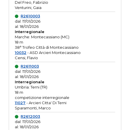
Del Freo, Fabrizio
Venturini, Gaia
R2610003
dal: 17/01/2026
al: 18/01/2026
Interregionale
Marche: Montecassiano (MC)
18 m
38° Trofeo Città di Montecassiano
10032
- ASD Arcieri Montecassiano
Censi, Flavio
R2611003
dal: 17/01/2026
al: 18/01/2026
Interregionale
Umbria: Terni (TR)
18 m
competizione interregionale
11027
- Arcieri Citta' Di Terni
Sparamonti, Marco
R2612003
dal: 17/01/2026
al: 18/01/2026