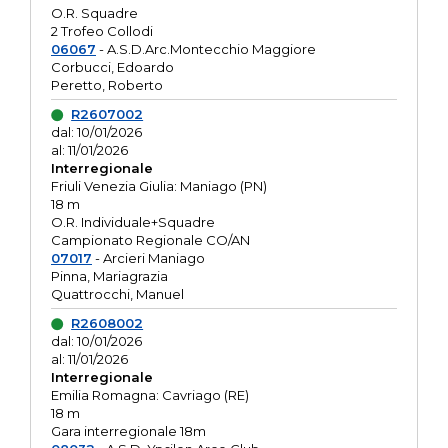
O.R. Squadre
2 Trofeo Collodi
06067
- A.S.D.Arc.Montecchio Maggiore
Corbucci, Edoardo
Peretto, Roberto
R2607002
dal: 10/01/2026
al: 11/01/2026
Interregionale
Friuli Venezia Giulia: Maniago (PN)
18 m
O.R. Individuale+Squadre
Campionato Regionale CO/AN
07017
- Arcieri Maniago
Pinna, Mariagrazia
Quattrocchi, Manuel
R2608002
dal: 10/01/2026
al: 11/01/2026
Interregionale
Emilia Romagna: Cavriago (RE)
18 m
Gara interregionale 18m