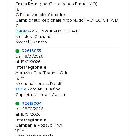
Emilia Romagna: Castelfranco Emilia (MO)
18 m
O.R. Individuale+Squadre
Campionato Regionale Arco Nudo TROFEO CITTA' DI
C
08085
- ASD ARCIERI DEL FORTE
Musolesi, Graziano
Morselli, Renato
R2613035
dal: 18/01/2026
al: 18/01/2026
Interregionale
Abruzzo: Ripa Teatina (CH)
18 m
Memorial Lorena Ridolfi
13014
- Arcieri Il Delfino
Capretti, Manuela Cecilia
R2615004
dal: 18/01/2026
al: 18/01/2026
Interregionale
Campania: Pozzuoli (NA)
18 m