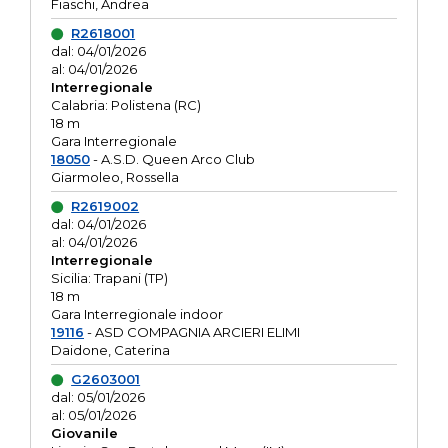
Fiaschi, Andrea
R2618001
dal: 04/01/2026
al: 04/01/2026
Interregionale
Calabria: Polistena (RC)
18 m
Gara Interregionale
18050
- A.S.D. Queen Arco Club
Giarmoleo, Rossella
R2619002
dal: 04/01/2026
al: 04/01/2026
Interregionale
Sicilia: Trapani (TP)
18 m
Gara Interregionale indoor
19116
- ASD COMPAGNIA ARCIERI ELIMI
Daidone, Caterina
G2603001
dal: 05/01/2026
al: 05/01/2026
Giovanile