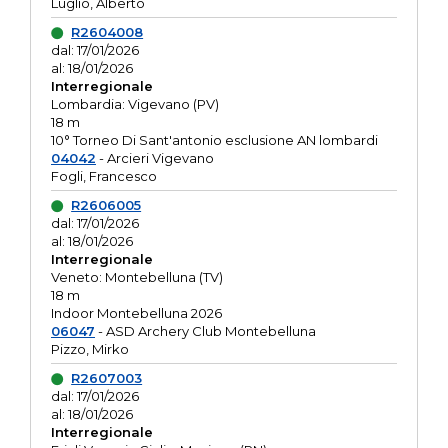
Luglio, Alberto
R2604008
dal: 17/01/2026
al: 18/01/2026
Interregionale
Lombardia: Vigevano (PV)
18 m
10° Torneo Di Sant'antonio esclusione AN lombardi
04042
- Arcieri Vigevano
Fogli, Francesco
R2606005
dal: 17/01/2026
al: 18/01/2026
Interregionale
Veneto: Montebelluna (TV)
18 m
Indoor Montebelluna 2026
06047
- ASD Archery Club Montebelluna
Pizzo, Mirko
R2607003
dal: 17/01/2026
al: 18/01/2026
Interregionale