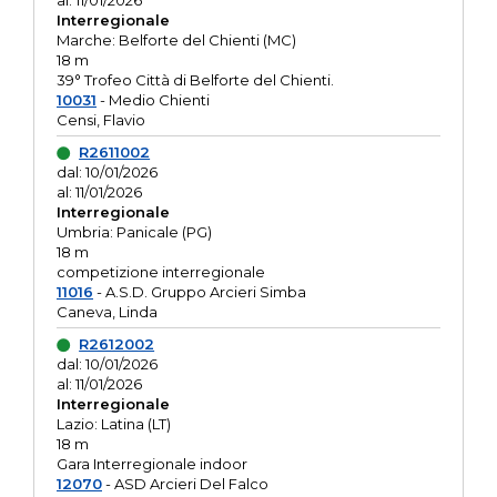
al: 11/01/2026
Interregionale
Marche: Belforte del Chienti (MC)
18 m
39° Trofeo Città di Belforte del Chienti.
10031
- Medio Chienti
Censi, Flavio
R2611002
dal: 10/01/2026
al: 11/01/2026
Interregionale
Umbria: Panicale (PG)
18 m
competizione interregionale
11016
- A.S.D. Gruppo Arcieri Simba
Caneva, Linda
R2612002
dal: 10/01/2026
al: 11/01/2026
Interregionale
Lazio: Latina (LT)
18 m
Gara Interregionale indoor
12070
- ASD Arcieri Del Falco