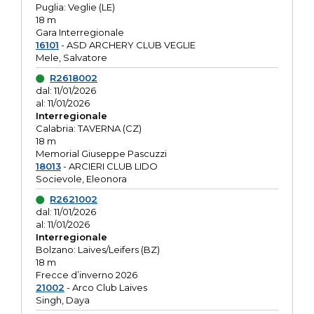
Puglia: Veglie (LE)
18 m
Gara Interregionale
16101
- ASD ARCHERY CLUB VEGLIE
Mele, Salvatore
R2618002
dal: 11/01/2026
al: 11/01/2026
Interregionale
Calabria: TAVERNA (CZ)
18 m
Memorial Giuseppe Pascuzzi
18013
- ARCIERI CLUB LIDO
Socievole, Eleonora
R2621002
dal: 11/01/2026
al: 11/01/2026
Interregionale
Bolzano: Laives/Leifers (BZ)
18 m
Frecce d’inverno 2026
21002
- Arco Club Laives
Singh, Daya