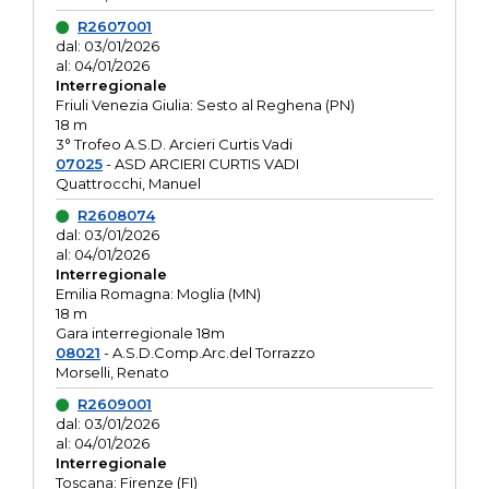
R2607001
dal: 03/01/2026
al: 04/01/2026
Interregionale
Friuli Venezia Giulia: Sesto al Reghena (PN)
18 m
3° Trofeo A.S.D. Arcieri Curtis Vadi
07025
- ASD ARCIERI CURTIS VADI
Quattrocchi, Manuel
R2608074
dal: 03/01/2026
al: 04/01/2026
Interregionale
Emilia Romagna: Moglia (MN)
18 m
Gara interregionale 18m
08021
- A.S.D.Comp.Arc.del Torrazzo
Morselli, Renato
R2609001
dal: 03/01/2026
al: 04/01/2026
Interregionale
Toscana: Firenze (FI)