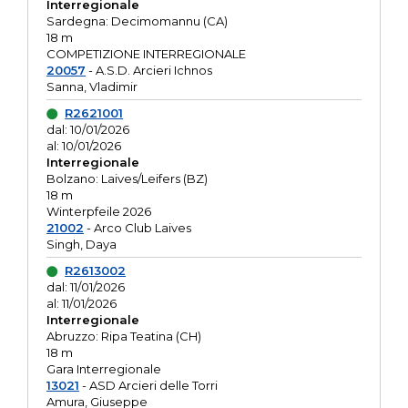
Interregionale
Sardegna: Decimomannu (CA)
18 m
COMPETIZIONE INTERREGIONALE
20057
- A.S.D. Arcieri Ichnos
Sanna, Vladimir
R2621001
dal: 10/01/2026
al: 10/01/2026
Interregionale
Bolzano: Laives/Leifers (BZ)
18 m
Winterpfeile 2026
21002
- Arco Club Laives
Singh, Daya
R2613002
dal: 11/01/2026
al: 11/01/2026
Interregionale
Abruzzo: Ripa Teatina (CH)
18 m
Gara Interregionale
13021
- ASD Arcieri delle Torri
Amura, Giuseppe