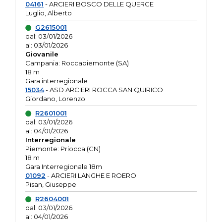
04161
- ARCIERI BOSCO DELLE QUERCE
Luglio, Alberto
G2615001
dal: 03/01/2026
al: 03/01/2026
Giovanile
Campania: Roccapiemonte (SA)
18 m
Gara interregionale
15034
- ASD ARCIERI ROCCA SAN QUIRICO
Giordano, Lorenzo
R2601001
dal: 03/01/2026
al: 04/01/2026
Interregionale
Piemonte: Priocca (CN)
18 m
Gara Interregionale 18m
01092
- ARCIERI LANGHE E ROERO
Pisan, Giuseppe
R2604001
dal: 03/01/2026
al: 04/01/2026