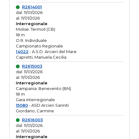
R2614001
dal: 11/01/2026
al: 11/01/2026
Interregionale
Molise: Termoli (CB)
18 m
O.R. Individuale
Campionato Regionale
14022
- A.S.D. Arcieri del Mare
Capretti, Manuela Cecilia
R2615003
dal: 11/01/2026
al: 11/01/2026
Interregionale
Campania: Benevento (BN)
18 m
Gara interregionale
15080
- ASD Arcieri Sanniti
Giordano, Carmine
R2616003
dal: 11/01/2026
al: 11/01/2026
Interregionale