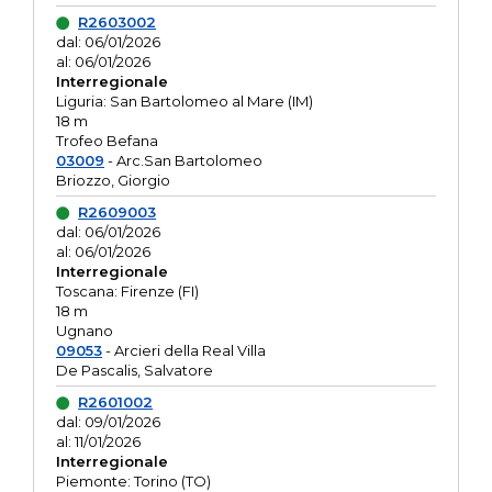
R2603002
dal: 06/01/2026
al: 06/01/2026
Interregionale
Liguria: San Bartolomeo al Mare (IM)
18 m
Trofeo Befana
03009
- Arc.San Bartolomeo
Briozzo, Giorgio
R2609003
dal: 06/01/2026
al: 06/01/2026
Interregionale
Toscana: Firenze (FI)
18 m
Ugnano
09053
- Arcieri della Real Villa
De Pascalis, Salvatore
R2601002
dal: 09/01/2026
al: 11/01/2026
Interregionale
Piemonte: Torino (TO)