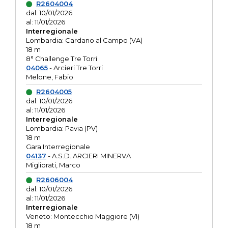
R2604004
dal: 10/01/2026
al: 11/01/2026
Interregionale
Lombardia: Cardano al Campo (VA)
18 m
8° Challenge Tre Torri
04065
- Arcieri Tre Torri
Melone, Fabio
R2604005
dal: 10/01/2026
al: 11/01/2026
Interregionale
Lombardia: Pavia (PV)
18 m
Gara Interregionale
04137
- A.S.D. ARCIERI MINERVA
Migliorati, Marco
R2606004
dal: 10/01/2026
al: 11/01/2026
Interregionale
Veneto: Montecchio Maggiore (VI)
18 m