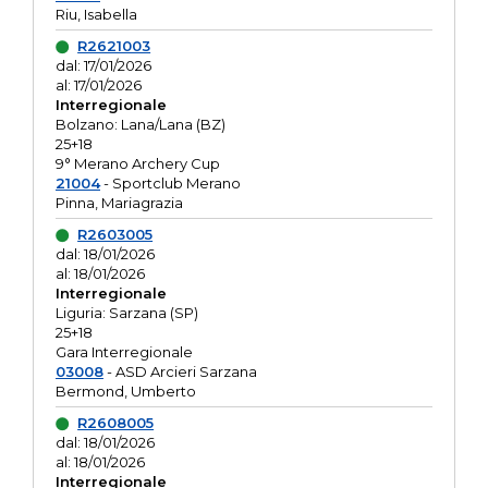
Riu, Isabella
R2621003
dal: 17/01/2026
al: 17/01/2026
Interregionale
Bolzano: Lana/Lana (BZ)
25+18
9° Merano Archery Cup
21004
- Sportclub Merano
Pinna, Mariagrazia
R2603005
dal: 18/01/2026
al: 18/01/2026
Interregionale
Liguria: Sarzana (SP)
25+18
Gara Interregionale
03008
- ASD Arcieri Sarzana
Bermond, Umberto
R2608005
dal: 18/01/2026
al: 18/01/2026
Interregionale