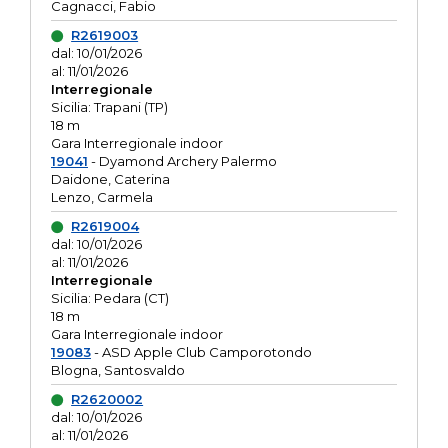
Cagnacci, Fabio
R2619003
dal: 10/01/2026
al: 11/01/2026
Interregionale
Sicilia: Trapani (TP)
18 m
Gara Interregionale indoor
19041
- Dyamond Archery Palermo
Daidone, Caterina
Lenzo, Carmela
R2619004
dal: 10/01/2026
al: 11/01/2026
Interregionale
Sicilia: Pedara (CT)
18 m
Gara Interregionale indoor
19083
- ASD Apple Club Camporotondo
Blogna, Santosvaldo
R2620002
dal: 10/01/2026
al: 11/01/2026