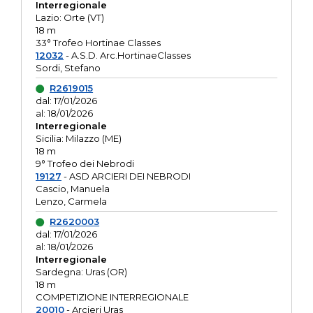
Interregionale
Lazio: Orte (VT)
18 m
33° Trofeo Hortinae Classes
12032
- A.S.D. Arc.HortinaeClasses
Sordi, Stefano
R2619015
dal: 17/01/2026
al: 18/01/2026
Interregionale
Sicilia: Milazzo (ME)
18 m
9° Trofeo dei Nebrodi
19127
- ASD ARCIERI DEI NEBRODI
Cascio, Manuela
Lenzo, Carmela
R2620003
dal: 17/01/2026
al: 18/01/2026
Interregionale
Sardegna: Uras (OR)
18 m
COMPETIZIONE INTERREGIONALE
20010
- Arcieri Uras