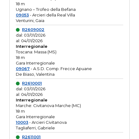
18 m
Ugnano – Trofeo della Befana
09053
- Arcieri della Real Villa
Venturini, Gaia
R2609002
dal: 03/01/2026
al: 04/01/2026
Interregionale
Toscana: Massa (MS)
18 m
Gara Interregionale
09067
- A.S.D. Comp. Frecce Apuane
De Biaso, Valentina
R2610001
dal: 03/01/2026
al: 04/01/2026
Interregionale
Marche: Civitanova Marche (MC)
18 m
Gara Interregionale
10003
- Arcieri Civitanova
Tagliaferri, Gabriele
R2611001