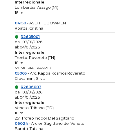
Interregionale
Lombardia: Assago (MI)
18 m
--
04150
- ASD THE BOWMEN
Roatta, Cristina
R2605001
dal: 03/01/2026
al: 04/01/2026
Interregionale
Trento: Rovereto (TN)
18 m
MEMORIAL VANZO
05005
- Arc. Kappa Kosmos Rovereto
Giovannini, Silvia
R2606003
dal: 03/01/2026
al: 04/01/2026
Interregionale
Veneto: Tribano (PD)
18 m
25° Trofeo Indoor Del Sagittario
06024
- Arcieri Sagittario del Veneto
Barotti, Tatiana