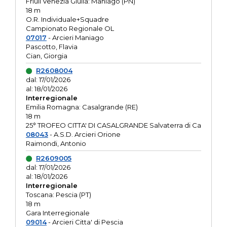
Friuli Venezia Giulia: Maniago (PN)
18 m
O.R. Individuale+Squadre
Campionato Regionale OL
07017
- Arcieri Maniago
Pascotto, Flavia
Cian, Giorgia
R2608004
dal: 17/01/2026
al: 18/01/2026
Interregionale
Emilia Romagna: Casalgrande (RE)
18 m
25° TROFEO CITTA' DI CASALGRANDE Salvaterra di Ca
08043
- A.S.D. Arcieri Orione
Raimondi, Antonio
R2609005
dal: 17/01/2026
al: 18/01/2026
Interregionale
Toscana: Pescia (PT)
18 m
Gara Interregionale
09014
- Arcieri Citta' di Pescia