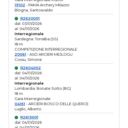
19102
- PAMA Archery Milazzo
Blogna, Santosvaldo
R2620001
dal: 03/01/2026
al: 04/01/2026
Interregionale
Sardegna: Torralba (SS)
18 m
COMPETIZIONE INTERREGIONALE
20061
- ASD ARCIERI MEJLOGU
Cossu, Simone
R2604002
dal: 04/01/2026
al: 04/01/2026
Interregionale
Lombardia: Bonate Sotto (BG)
18 m
Gara Interregionale
04161
- ARCIERI BOSCO DELLE QUERCE
Luglio, Alberto
R2613001
dal: 04/01/2026
al: 04/01/2026