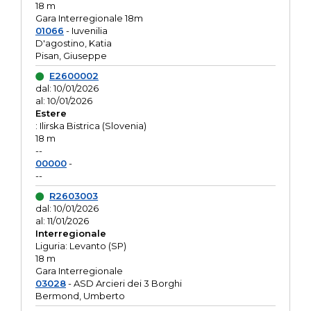
18 m
Gara Interregionale 18m
01066
- Iuvenilia
D'agostino, Katia
Pisan, Giuseppe
E2600002
dal: 10/01/2026
al: 10/01/2026
Estere
: Ilirska Bistrica (Slovenia)
18 m
--
00000
-
--
R2603003
dal: 10/01/2026
al: 11/01/2026
Interregionale
Liguria: Levanto (SP)
18 m
Gara Interregionale
03028
- ASD Arcieri dei 3 Borghi
Bermond, Umberto