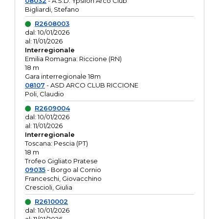
08032
- A.S.D. Ypsilon Arco Club
Bigliardi, Stefano
R2608003
dal: 10/01/2026
al: 11/01/2026
Interregionale
Emilia Romagna: Riccione (RN)
18 m
Gara interregionale 18m
08107
- ASD ARCO CLUB RICCIONE
Poli, Claudio
R2609004
dal: 10/01/2026
al: 11/01/2026
Interregionale
Toscana: Pescia (PT)
18 m
Trofeo Gigliato Pratese
09035
- Borgo al Cornio
Franceschi, Giovacchino
Crescioli, Giulia
R2610002
dal: 10/01/2026