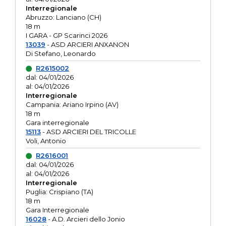
Interregionale
Abruzzo: Lanciano (CH)
18 m
I GARA - GP Scarinci 2026
13039
- ASD ARCIERI ANXANON
Di Stefano, Leonardo
R2615002
dal: 04/01/2026
al: 04/01/2026
Interregionale
Campania: Ariano Irpino (AV)
18 m
Gara interregionale
15113
- ASD ARCIERI DEL TRICOLLE
Voli, Antonio
R2616001
dal: 04/01/2026
al: 04/01/2026
Interregionale
Puglia: Crispiano (TA)
18 m
Gara Interregionale
16028
- A.D. Arcieri dello Jonio