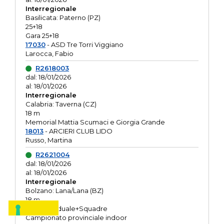
Interregionale
Basilicata: Paterno (PZ)
25+18
Gara 25+18
17030
- ASD Tre Torri Viggiano
Larocca, Fabio
R2618003
dal: 18/01/2026
al: 18/01/2026
Interregionale
Calabria: Taverna (CZ)
18 m
Memorial Mattia Scumaci e Giorgia Grande
18013
- ARCIERI CLUB LIDO
Russo, Martina
R2621004
dal: 18/01/2026
al: 18/01/2026
Interregionale
Bolzano: Lana/Lana (BZ)
18 m
O.R. Individuale+Squadre
Campionato provinciale indoor