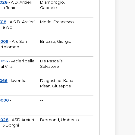
6028
- A.D. Arcieri
D'ambrogio,
llo Jonio
Gabriele
018
- A.S.D. Arcieri
Merlo, Francesco
lle Alpi
3009
- Arc.San
Briozzo, Giorgio
rtolomeo
9053
- Arcieri della
De Pascalis,
al Villa
Salvatore
1066
- Iuvenilia
D'agostino, Katia
Pisan, Giuseppe
0000
-
--
3028
- ASD Arcieri
Bermond, Umberto
i 3 Borghi