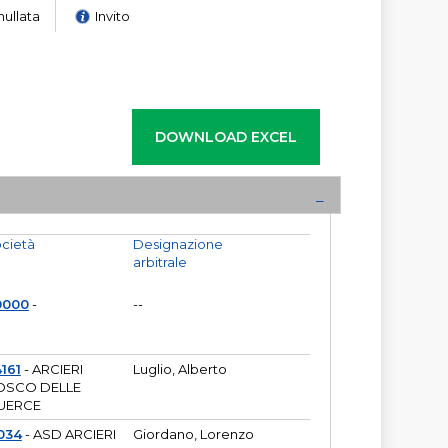
nullata
Invito
cietà
Designazione
arbitrale
0000
-
--
161
- ARCIERI
Luglio, Alberto
OSCO DELLE
UERCE
034
- ASD ARCIERI
Giordano, Lorenzo