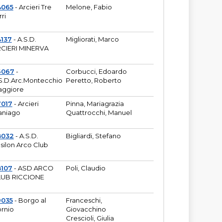
4065
- Arcieri Tre
Melone, Fabio
rri
137
- A.S.D.
Migliorati, Marco
CIERI MINERVA
6067
-
Corbucci, Edoardo
S.D.Arc.Montecchio
Peretto, Roberto
ggiore
7017
- Arcieri
Pinna, Mariagrazia
aniago
Quattrocchi, Manuel
8032
- A.S.D.
Bigliardi, Stefano
silon Arco Club
8107
- ASD ARCO
Poli, Claudio
UB RICCIONE
9035
- Borgo al
Franceschi,
rnio
Giovacchino
Crescioli, Giulia