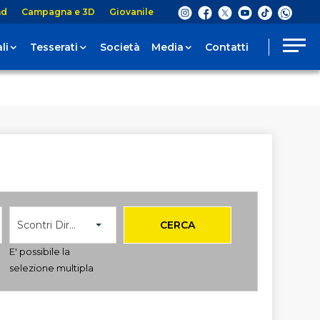
nd
Campagna e 3D
Giovanile
li
Tesserati
Società
Media
Contatti
Scontri Diretti
CERCA
E' possibile la
selezione multipla