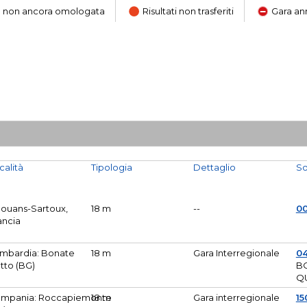
ara non ancora omologata
Risultati non trasferiti
Gara an
calità
Tipologia
Dettaglio
So
Mouans-Sartoux,
18 m
--
0
ancia
mbardia: Bonate
18 m
Gara Interregionale
04
tto (BG)
B
Q
mpania: Roccapiemonte
18 m
Gara interregionale
15