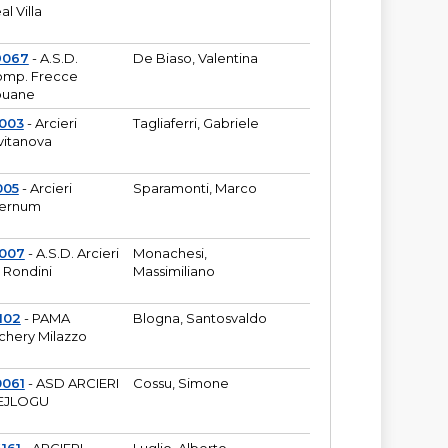
al Villa
9067
- A.S.D.
De Biaso, Valentina
mp. Frecce
puane
003
- Arcieri
Tagliaferri, Gabriele
vitanova
005
- Arcieri
Sparamonti, Marco
fernum
2007
- A.S.D. Arcieri
Monachesi,
 Rondini
Massimiliano
102
- PAMA
Blogna, Santosvaldo
chery Milazzo
0061
- ASD ARCIERI
Cossu, Simone
EJLOGU