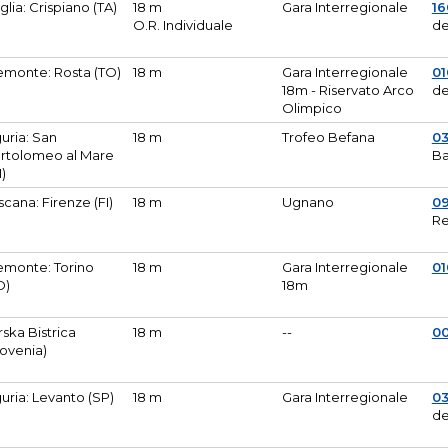
glia: Crispiano (TA)
18 m
Gara Interregionale
1
O.R. Individuale
de
emonte: Rosta (TO)
18 m
Gara Interregionale
01
18m - Riservato Arco
de
Olimpico
guria: San
18 m
Trofeo Befana
0
rtolomeo al Mare
Ba
M)
scana: Firenze (FI)
18 m
Ugnano
0
Re
emonte: Torino
18 m
Gara Interregionale
0
O)
18m
lirska Bistrica
18 m
--
0
lovenia)
guria: Levanto (SP)
18 m
Gara Interregionale
0
de