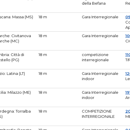
della Befana
Re
scana: Massa (MS)
18 m
Gara Interregionale
0
Co
A
rche: Civitanova
18 m
Gara Interregionale
10
rche (MC)
Ci
bria: Città di
18 m
competizione
11
stello (PG)
interregionale
Ti
zio: Latina (LT)
18 m
Gara Interregionale
1
indoor
Le
cilia: Milazzo (ME)
18 m
Gara Interregionale
19
indoor
Ar
rdegna: Torralba
18 m
COMPETIZIONE
2
S)
INTERREGIONALE
M