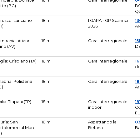
mbardia: Bonate
18 m
Gara Interregionale
04
tto (BG)
B
Q
ruzzo: Lanciano
18 m
I GARA - GP Scarinci
13
H)
2026
A
mpania: Ariano
18 m
Gara interregionale
15
pino (AV)
DE
glia: Crispiano (TA)
18 m
Gara Interregionale
1
de
labria: Polistena
18 m
Gara Interregionale
18
C)
Ar
cilia: Trapani (TP)
18 m
Gara Interregionale
19
indoor
CO
EL
guria: San
18 m
Aspettando la
0
rtolomeo al Mare
Befana
Ba
M)