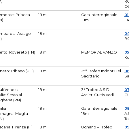
A)
R
Q
emonte: Priocca
18 m
Gara Interregionale
0
N)
18m
L
mbardia: Assago
18 m
--
04
I)
B
ento: Rovereto (TN)
18 m
MEMORIAL VANZO
0
Ko
neto: Tribano (PD)
18 m
25° Trofeo Indoor Del
0
Sagittario
Sa
iuli Venezia
18 m
3° Trofeo A.S.D.
0
ulia: Sesto al
Arcieri Curtis Vadi
CU
ghena (PN)
ilia
18 m
Gara interregionale
0
magna: Moglia
18m
A.
N)
To
scana: Firenze (FI)
18 m
Ugnano – Trofeo
0