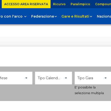
ACCESSO AREA RISERVATA
Ricurvo
Paralimpico
Compou
tiro con l'arco
Federazione
Gare e Risultati
Naziona
Mese
Tipo Calendario
Tipo Gara
E' possibile la
selezione multipla