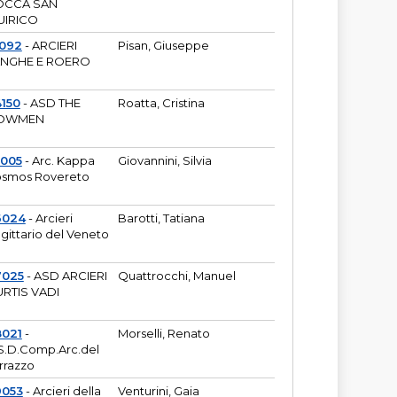
OCCA SAN
UIRICO
1092
- ARCIERI
Pisan, Giuseppe
ANGHE E ROERO
150
- ASD THE
Roatta, Cristina
OWMEN
5005
- Arc. Kappa
Giovannini, Silvia
smos Rovereto
6024
- Arcieri
Barotti, Tatiana
gittario del Veneto
7025
- ASD ARCIERI
Quattrocchi, Manuel
RTIS VADI
8021
-
Morselli, Renato
S.D.Comp.Arc.del
rrazzo
9053
- Arcieri della
Venturini, Gaia