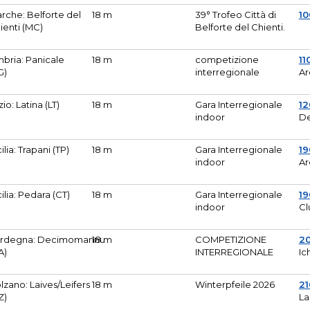
rche: Belforte del
18 m
39° Trofeo Città di
10
ienti (MC)
Belforte del Chienti.
bria: Panicale
18 m
competizione
11
G)
interregionale
Ar
zio: Latina (LT)
18 m
Gara Interregionale
1
indoor
De
cilia: Trapani (TP)
18 m
Gara Interregionale
19
indoor
Ar
cilia: Pedara (CT)
18 m
Gara Interregionale
19
indoor
Cl
rdegna: Decimomannu
18 m
COMPETIZIONE
2
A)
INTERREGIONALE
Ic
lzano: Laives/Leifers
18 m
Winterpfeile 2026
2
Z)
La