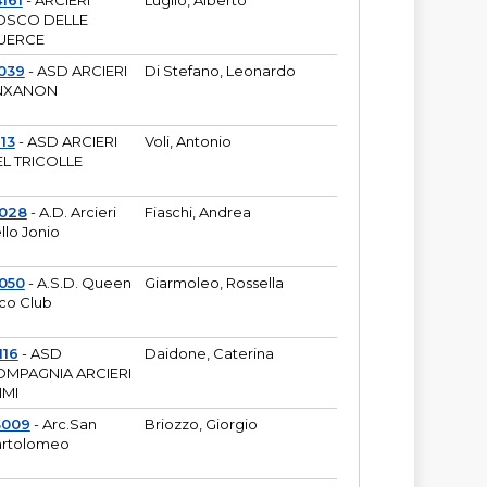
161
- ARCIERI
Luglio, Alberto
OSCO DELLE
UERCE
039
- ASD ARCIERI
Di Stefano, Leonardo
NXANON
113
- ASD ARCIERI
Voli, Antonio
L TRICOLLE
6028
- A.D. Arcieri
Fiaschi, Andrea
llo Jonio
050
- A.S.D. Queen
Giarmoleo, Rossella
co Club
116
- ASD
Daidone, Caterina
MPAGNIA ARCIERI
IMI
3009
- Arc.San
Briozzo, Giorgio
rtolomeo