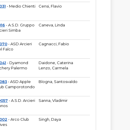
031
- Medio Chienti
Censi, Flavio
016
- A.S.D. Gruppo
Caneva, Linda
cieri Simba
2070
- ASD Arcieri
Cagnacci, Fabio
l Falco
041
- Dyamond
Daidone, Caterina
chery Palermo
Lenzo, Carmela
083
- ASD Apple
Blogna, Santosvaldo
ub Camporotondo
0057
- A.S.D. Arcieri
Sanna, Vladimir
hnos
1002
- Arco Club
Singh, Daya
ives