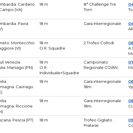
mbardia: Cardano
18 m
8° Challenge Tre
0
 Campo (VA)
Torri
To
mbardia: Pavia
18 m
Gara Interregionale
04
V)
AR
neto: Montecchio
18 m
2 Trofeo Collodi
0
ggiore (VI)
O.R. Squadre
A.
Ma
iuli Venezia
18 m
Campionato
0
ulia: Maniago (PN)
O.R.
Regionale CO/AN
M
Individuale+Squadre
ilia
18 m
Gara interregionale
0
magna: Cavriago
18m
Yp
E)
ilia
18 m
Gara interregionale
0
magna: Riccione
18m
CL
N)
scana: Pescia (PT)
18 m
Trofeo Gigliato
0
Pratese
Co