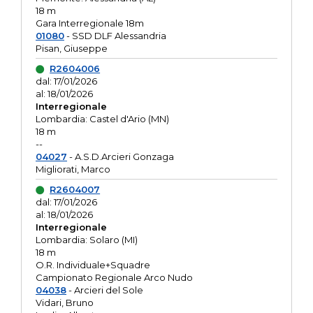
18 m
Gara Interregionale 18m
01080
- SSD DLF Alessandria
Pisan, Giuseppe
R2604006
dal: 17/01/2026
al: 18/01/2026
Interregionale
Lombardia: Castel d'Ario (MN)
18 m
--
04027
- A.S.D.Arcieri Gonzaga
Migliorati, Marco
R2604007
dal: 17/01/2026
al: 18/01/2026
Interregionale
Lombardia: Solaro (MI)
18 m
O.R. Individuale+Squadre
Campionato Regionale Arco Nudo
04038
- Arcieri del Sole
Vidari, Bruno