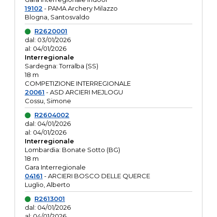
19102
- PAMA Archery Milazzo
Blogna, Santosvaldo
R2620001
dal: 03/01/2026
al: 04/01/2026
Interregionale
Sardegna: Torralba (SS)
18 m
COMPETIZIONE INTERREGIONALE
20061
- ASD ARCIERI MEJLOGU
Cossu, Simone
R2604002
dal: 04/01/2026
al: 04/01/2026
Interregionale
Lombardia: Bonate Sotto (BG)
18 m
Gara Interregionale
04161
- ARCIERI BOSCO DELLE QUERCE
Luglio, Alberto
R2613001
dal: 04/01/2026
al: 04/01/2026