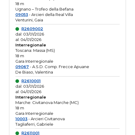
18 m
Ugnano – Trofeo della Befana
09053
- Arcieri della Real Villa
Venturini, Gaia
R2609002
dal: 03/01/2026
al: 04/01/2026
Interregionale
Toscana: Massa (MS)
18 m
Gara Interregionale
09067
- A.S.D. Comp. Frecce Apuane
De Biaso, Valentina
R2610001
dal: 03/01/2026
al: 04/01/2026
Interregionale
Marche: Civitanova Marche (MC)
18 m
Gara Interregionale
10003
- Arcieri Civitanova
Tagliaferri, Gabriele
R2611001