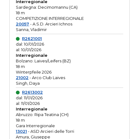
Interregionale
Sardegna: Decimomannu (CA)
18 m
COMPETIZIONE INTERREGIONALE
20057
- A.S.D. Arcieri Ichnos
Sanna, Vladimir
R2621001
dal: 10/01/2026
al: 10/01/2026
Interregionale
Bolzano: Laives/Leifers (BZ)
18 m
Winterpfeile 2026
21002
- Arco Club Laives
Singh, Daya
R2613002
dal: 11/01/2026
al: 11/01/2026
Interregionale
Abruzzo: Ripa Teatina (CH)
18 m
Gara Interregionale
13021
- ASD Arcieri delle Torri
Amura, Giuseppe