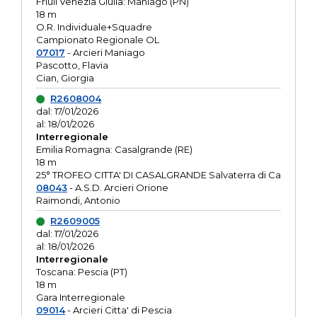
Friuli Venezia Giulia: Maniago (PN)
18 m
O.R. Individuale+Squadre
Campionato Regionale OL
07017
- Arcieri Maniago
Pascotto, Flavia
Cian, Giorgia
R2608004
dal: 17/01/2026
al: 18/01/2026
Interregionale
Emilia Romagna: Casalgrande (RE)
18 m
25° TROFEO CITTA' DI CASALGRANDE Salvaterra di Ca
08043
- A.S.D. Arcieri Orione
Raimondi, Antonio
R2609005
dal: 17/01/2026
al: 18/01/2026
Interregionale
Toscana: Pescia (PT)
18 m
Gara Interregionale
09014
- Arcieri Citta' di Pescia