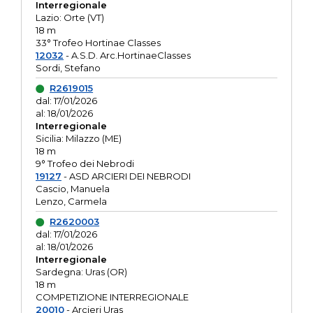
Interregionale
Lazio: Orte (VT)
18 m
33° Trofeo Hortinae Classes
12032
- A.S.D. Arc.HortinaeClasses
Sordi, Stefano
R2619015
dal: 17/01/2026
al: 18/01/2026
Interregionale
Sicilia: Milazzo (ME)
18 m
9° Trofeo dei Nebrodi
19127
- ASD ARCIERI DEI NEBRODI
Cascio, Manuela
Lenzo, Carmela
R2620003
dal: 17/01/2026
al: 18/01/2026
Interregionale
Sardegna: Uras (OR)
18 m
COMPETIZIONE INTERREGIONALE
20010
- Arcieri Uras