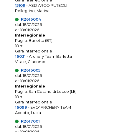
Gara interregionale
15109
- ASD ARCO PUTEOLI
Pellegrino, Marina
R2616004
dal: 18/01/2026
al: 18/01/2026
Interregionale
Puglia: Barletta (BT)
18 m
Gara Interregionale
16031
- Archery Team Barletta
Vitale, Giacomo
R2616005
dal: 18/01/2026
al: 18/01/2026
Interregionale
Puglia: San Cesario di Lecce (LE)
18 m
Gara Interregionale
16099
- EVO' ARCHERY TEAM
Accoto, Lucia
R2617001
dal: 18/01/2026
al: 18/01/2026