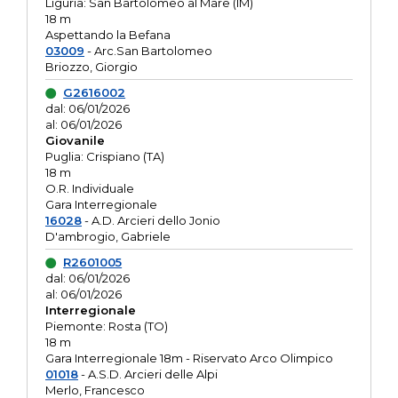
Liguria: San Bartolomeo al Mare (IM)
18 m
Aspettando la Befana
03009
- Arc.San Bartolomeo
Briozzo, Giorgio
G2616002
dal: 06/01/2026
al: 06/01/2026
Giovanile
Puglia: Crispiano (TA)
18 m
O.R. Individuale
Gara Interregionale
16028
- A.D. Arcieri dello Jonio
D'ambrogio, Gabriele
R2601005
dal: 06/01/2026
al: 06/01/2026
Interregionale
Piemonte: Rosta (TO)
18 m
Gara Interregionale 18m - Riservato Arco Olimpico
01018
- A.S.D. Arcieri delle Alpi
Merlo, Francesco