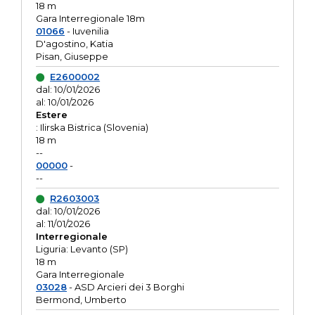
18 m
Gara Interregionale 18m
01066
- Iuvenilia
D'agostino, Katia
Pisan, Giuseppe
E2600002
dal: 10/01/2026
al: 10/01/2026
Estere
: Ilirska Bistrica (Slovenia)
18 m
--
00000
-
--
R2603003
dal: 10/01/2026
al: 11/01/2026
Interregionale
Liguria: Levanto (SP)
18 m
Gara Interregionale
03028
- ASD Arcieri dei 3 Borghi
Bermond, Umberto