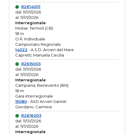
R2614001
dal: 11/01/2026
al: 11/01/2026
Interregionale
Molise: Termoli (CB)
18 m
O.R. Individuale
Campionato Regionale
14022
- A.S.D. Arcieri del Mare
Capretti, Manuela Cecilia
R2615003
dal: 11/01/2026
al: 11/01/2026
Interregionale
Campania: Benevento (BN)
18 m
Gara interregionale
15080
- ASD Arcieri Sanniti
Giordano, Carmine
R2616003
dal: 11/01/2026
al: 11/01/2026
Interregionale