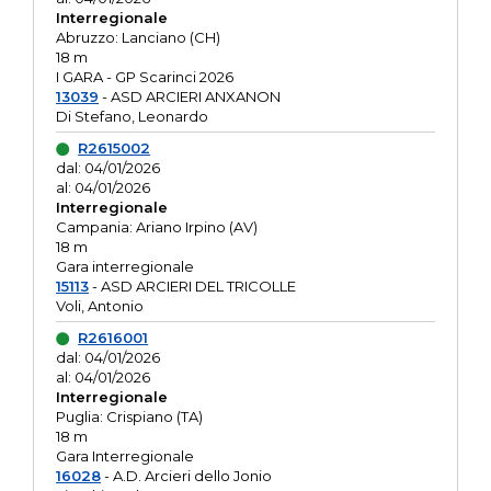
Interregionale
Abruzzo: Lanciano (CH)
18 m
I GARA - GP Scarinci 2026
13039
- ASD ARCIERI ANXANON
Di Stefano, Leonardo
R2615002
dal: 04/01/2026
al: 04/01/2026
Interregionale
Campania: Ariano Irpino (AV)
18 m
Gara interregionale
15113
- ASD ARCIERI DEL TRICOLLE
Voli, Antonio
R2616001
dal: 04/01/2026
al: 04/01/2026
Interregionale
Puglia: Crispiano (TA)
18 m
Gara Interregionale
16028
- A.D. Arcieri dello Jonio