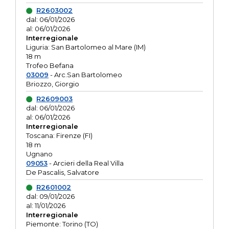
R2603002
dal: 06/01/2026
al: 06/01/2026
Interregionale
Liguria: San Bartolomeo al Mare (IM)
18 m
Trofeo Befana
03009
- Arc.San Bartolomeo
Briozzo, Giorgio
R2609003
dal: 06/01/2026
al: 06/01/2026
Interregionale
Toscana: Firenze (FI)
18 m
Ugnano
09053
- Arcieri della Real Villa
De Pascalis, Salvatore
R2601002
dal: 09/01/2026
al: 11/01/2026
Interregionale
Piemonte: Torino (TO)