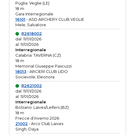
Puglia: Veglie (LE)
18 m
Gara Interregionale
16101
- ASD ARCHERY CLUB VEGLIE
Mele, Salvatore
R2618002
dal: 11/01/2026
al: 11/01/2026
Interregionale
Calabria: TAVERNA (CZ)
18 m
Memorial Giuseppe Pascuzzi
18013
- ARCIERI CLUB LIDO
Socievole, Eleonora
R2621002
dal: 11/01/2026
al: 11/01/2026
Interregionale
Bolzano: Laives/Leifers (BZ)
18 m
Frecce d’inverno 2026
21002
- Arco Club Laives
Singh, Daya