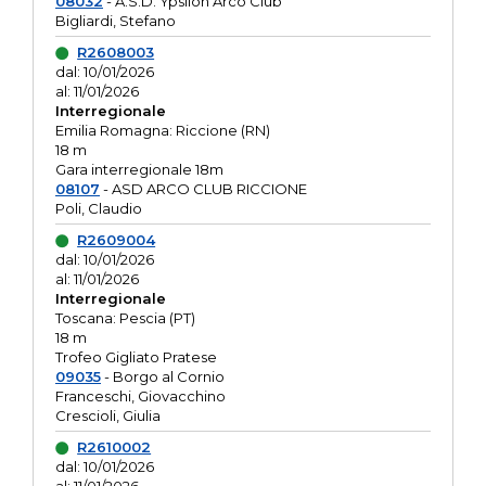
08032
- A.S.D. Ypsilon Arco Club
Bigliardi, Stefano
R2608003
dal: 10/01/2026
al: 11/01/2026
Interregionale
Emilia Romagna: Riccione (RN)
18 m
Gara interregionale 18m
08107
- ASD ARCO CLUB RICCIONE
Poli, Claudio
R2609004
dal: 10/01/2026
al: 11/01/2026
Interregionale
Toscana: Pescia (PT)
18 m
Trofeo Gigliato Pratese
09035
- Borgo al Cornio
Franceschi, Giovacchino
Crescioli, Giulia
R2610002
dal: 10/01/2026