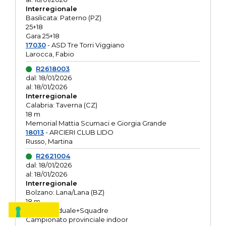
Interregionale
Basilicata: Paterno (PZ)
25+18
Gara 25+18
17030
- ASD Tre Torri Viggiano
Larocca, Fabio
R2618003
dal: 18/01/2026
al: 18/01/2026
Interregionale
Calabria: Taverna (CZ)
18 m
Memorial Mattia Scumaci e Giorgia Grande
18013
- ARCIERI CLUB LIDO
Russo, Martina
R2621004
dal: 18/01/2026
al: 18/01/2026
Interregionale
Bolzano: Lana/Lana (BZ)
18 m
O.R. Individuale+Squadre
Campionato provinciale indoor