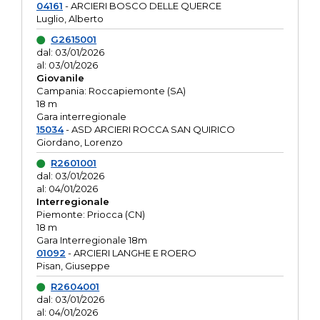
04161
- ARCIERI BOSCO DELLE QUERCE
Luglio, Alberto
G2615001
dal: 03/01/2026
al: 03/01/2026
Giovanile
Campania: Roccapiemonte (SA)
18 m
Gara interregionale
15034
- ASD ARCIERI ROCCA SAN QUIRICO
Giordano, Lorenzo
R2601001
dal: 03/01/2026
al: 04/01/2026
Interregionale
Piemonte: Priocca (CN)
18 m
Gara Interregionale 18m
01092
- ARCIERI LANGHE E ROERO
Pisan, Giuseppe
R2604001
dal: 03/01/2026
al: 04/01/2026