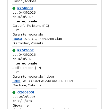
Fiaschi, Andrea
R2618001
dal: 04/01/2026
al: 04/01/2026
Interregionale
Calabria: Polistena (RC)
18 m
Gara Interregionale
18050
- A.S.D. Queen Arco Club
Giarmoleo, Rossella
R2619002
dal: 04/01/2026
al: 04/01/2026
Interregionale
Sicilia: Trapani (TP)
18 m
Gara Interregionale indoor
19116
- ASD COMPAGNIA ARCIERI ELIMI
Daidone, Caterina
G2603001
dal: 05/01/2026
al: 05/01/2026
Giovanile