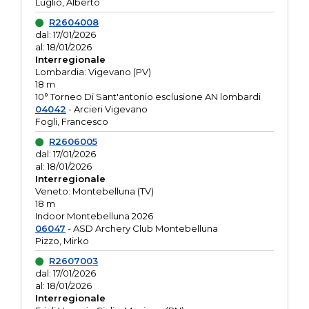
Luglio, Alberto
R2604008
dal: 17/01/2026
al: 18/01/2026
Interregionale
Lombardia: Vigevano (PV)
18 m
10° Torneo Di Sant'antonio esclusione AN lombardi
04042
- Arcieri Vigevano
Fogli, Francesco
R2606005
dal: 17/01/2026
al: 18/01/2026
Interregionale
Veneto: Montebelluna (TV)
18 m
Indoor Montebelluna 2026
06047
- ASD Archery Club Montebelluna
Pizzo, Mirko
R2607003
dal: 17/01/2026
al: 18/01/2026
Interregionale