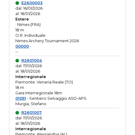
E2600003
dal: 16/01/2026
al: 18/01/2026
Estere
: Nimes (FRA)
18 m
O.R. Individuale
Nimes Archery Tournament 2026
00000
-
--
R2601004
dal: 17/01/2026
al: 18/01/2026
Interregionale
Piemonte: Venaria Reale (TO)
18 m
Gara Interregionale 18m
01051
- Sentiero Selvaggio ASD-APS
Murgia, Stefano
R2601007
dal: 17/01/2026
al: 18/01/2026
Interregionale
Piemonte: Alessandria (AL)