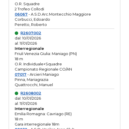
O.R. Squadre
2 Trofeo Collodi
06067
- A.S.D.Arc.Montecchio Maggiore
Corbucci, Edoardo
Peretto, Roberto
R2607002
dal: 10/01/2026
al: 11/01/2026
Interregionale
Friuli Venezia Giulia: Maniago (PN)
18 m
O.R. Individuale+Squadre
Campionato Regionale CO/AN
07017
- Arcieri Maniago
Pinna, Mariagrazia
Quattrocchi, Manuel
R2608002
dal: 10/01/2026
al: 11/01/2026
Interregionale
Emilia Romagna: Cavriago (RE)
18 m
Gara interregionale 18m