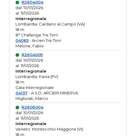
R2604004
dal: 10/01/2026
al: 11/01/2026
Interregionale
Lombardia: Cardano al Campo (VA)
18 m
8° Challenge Tre Torri
04065
- Arcieri Tre Torri
Melone, Fabio
R2604005
dal: 10/01/2026
al: 11/01/2026
Interregionale
Lombardia: Pavia (PV)
18 m
Gara Interregionale
04137
- A.S.D. ARCIERI MINERVA
Migliorati, Marco
R2606004
dal: 10/01/2026
al: 11/01/2026
Interregionale
Veneto: Montecchio Maggiore (VI)
18 m