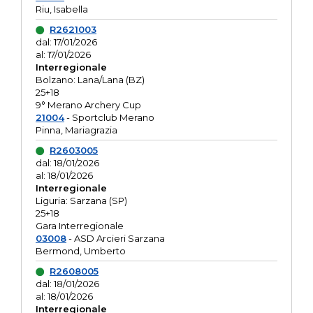
Riu, Isabella
R2621003
dal: 17/01/2026
al: 17/01/2026
Interregionale
Bolzano: Lana/Lana (BZ)
25+18
9° Merano Archery Cup
21004
- Sportclub Merano
Pinna, Mariagrazia
R2603005
dal: 18/01/2026
al: 18/01/2026
Interregionale
Liguria: Sarzana (SP)
25+18
Gara Interregionale
03008
- ASD Arcieri Sarzana
Bermond, Umberto
R2608005
dal: 18/01/2026
al: 18/01/2026
Interregionale