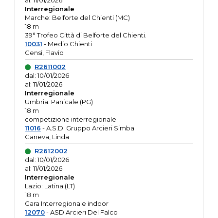
al: 11/01/2026
Interregionale
Marche: Belforte del Chienti (MC)
18 m
39° Trofeo Città di Belforte del Chienti.
10031
- Medio Chienti
Censi, Flavio
R2611002
dal: 10/01/2026
al: 11/01/2026
Interregionale
Umbria: Panicale (PG)
18 m
competizione interregionale
11016
- A.S.D. Gruppo Arcieri Simba
Caneva, Linda
R2612002
dal: 10/01/2026
al: 11/01/2026
Interregionale
Lazio: Latina (LT)
18 m
Gara Interregionale indoor
12070
- ASD Arcieri Del Falco