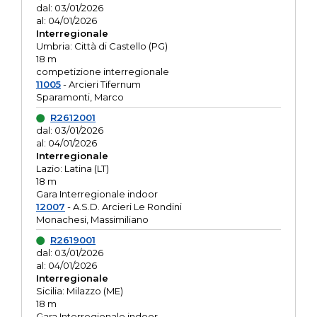
dal: 03/01/2026
al: 04/01/2026
Interregionale
Umbria: Città di Castello (PG)
18 m
competizione interregionale
11005
- Arcieri Tifernum
Sparamonti, Marco
R2612001
dal: 03/01/2026
al: 04/01/2026
Interregionale
Lazio: Latina (LT)
18 m
Gara Interregionale indoor
12007
- A.S.D. Arcieri Le Rondini
Monachesi, Massimiliano
R2619001
dal: 03/01/2026
al: 04/01/2026
Interregionale
Sicilia: Milazzo (ME)
18 m
Gara Interregionale indoor