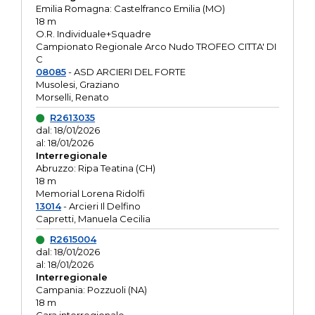
Emilia Romagna: Castelfranco Emilia (MO)
18 m
O.R. Individuale+Squadre
Campionato Regionale Arco Nudo TROFEO CITTA' DI
C
08085
- ASD ARCIERI DEL FORTE
Musolesi, Graziano
Morselli, Renato
R2613035
dal: 18/01/2026
al: 18/01/2026
Interregionale
Abruzzo: Ripa Teatina (CH)
18 m
Memorial Lorena Ridolfi
13014
- Arcieri Il Delfino
Capretti, Manuela Cecilia
R2615004
dal: 18/01/2026
al: 18/01/2026
Interregionale
Campania: Pozzuoli (NA)
18 m