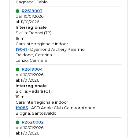
Cagnacci, Fabio
R2619003
dal: 10/01/2026
al: 11/01/2026
Interregionale
Sicilia: Trapani (TP)
18 m
Gara Interregionale indoor
19041
- Dyamond Archery Palermo
Daidone, Caterina
Lenzo, Carmela
R2619004
dal: 10/01/2026
al: 11/01/2026
Interregionale
Sicilia: Pedara (CT)
18 m
Gara Interregionale indoor
19083
- ASD Apple Club Camporotondo
Blogna, Santosvaldo
R2620002
dal: 10/01/2026
al: 11/01/2026