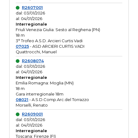
R2607001
dal: 03/01/2026
al: 04/01/2026
Interregionale
Friuli Venezia Giulia: Sesto al Reghena (PN)
18 m
3° Trofeo A.S.D. Arcieri Curtis Vadi
07025
- ASD ARCIERI CURTIS VADI
Quattrocchi, Manuel
R2608074
dal: 03/01/2026
al: 04/01/2026
Interregionale
Emilia Romagna: Moglia (MN)
18 m
Gara interregionale 18m
08021
- A.S.D.Comp.Arc.del Torrazzo
Morselli, Renato
R2609001
dal: 03/01/2026
al: 04/01/2026
Interregionale
Toscana: Firenze (FI)