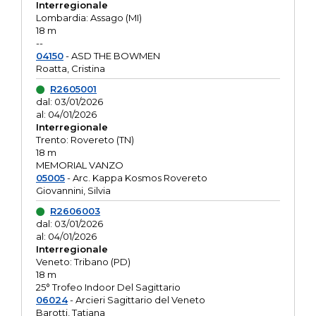
Interregionale
Lombardia: Assago (MI)
18 m
--
04150
- ASD THE BOWMEN
Roatta, Cristina
R2605001
dal: 03/01/2026
al: 04/01/2026
Interregionale
Trento: Rovereto (TN)
18 m
MEMORIAL VANZO
05005
- Arc. Kappa Kosmos Rovereto
Giovannini, Silvia
R2606003
dal: 03/01/2026
al: 04/01/2026
Interregionale
Veneto: Tribano (PD)
18 m
25° Trofeo Indoor Del Sagittario
06024
- Arcieri Sagittario del Veneto
Barotti, Tatiana