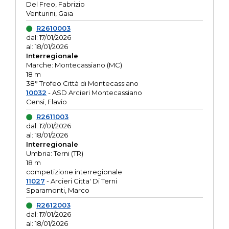
Del Freo, Fabrizio
Venturini, Gaia
R2610003
dal: 17/01/2026
al: 18/01/2026
Interregionale
Marche: Montecassiano (MC)
18 m
38° Trofeo Città di Montecassiano
10032
- ASD Arcieri Montecassiano
Censi, Flavio
R2611003
dal: 17/01/2026
al: 18/01/2026
Interregionale
Umbria: Terni (TR)
18 m
competizione interregionale
11027
- Arcieri Citta' Di Terni
Sparamonti, Marco
R2612003
dal: 17/01/2026
al: 18/01/2026