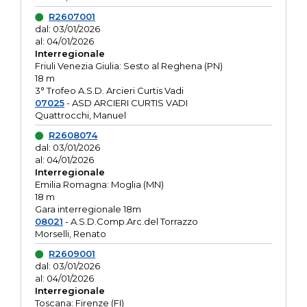
R2607001
dal: 03/01/2026
al: 04/01/2026
Interregionale
Friuli Venezia Giulia: Sesto al Reghena (PN)
18 m
3° Trofeo A.S.D. Arcieri Curtis Vadi
07025
- ASD ARCIERI CURTIS VADI
Quattrocchi, Manuel
R2608074
dal: 03/01/2026
al: 04/01/2026
Interregionale
Emilia Romagna: Moglia (MN)
18 m
Gara interregionale 18m
08021
- A.S.D.Comp.Arc.del Torrazzo
Morselli, Renato
R2609001
dal: 03/01/2026
al: 04/01/2026
Interregionale
Toscana: Firenze (FI)