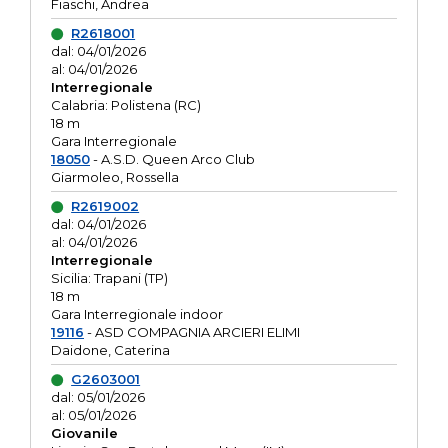
Fiaschi, Andrea
R2618001
dal: 04/01/2026
al: 04/01/2026
Interregionale
Calabria: Polistena (RC)
18 m
Gara Interregionale
18050
- A.S.D. Queen Arco Club
Giarmoleo, Rossella
R2619002
dal: 04/01/2026
al: 04/01/2026
Interregionale
Sicilia: Trapani (TP)
18 m
Gara Interregionale indoor
19116
- ASD COMPAGNIA ARCIERI ELIMI
Daidone, Caterina
G2603001
dal: 05/01/2026
al: 05/01/2026
Giovanile