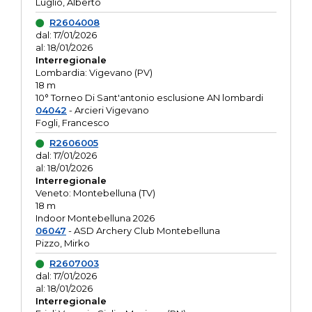
Luglio, Alberto
R2604008
dal: 17/01/2026
al: 18/01/2026
Interregionale
Lombardia: Vigevano (PV)
18 m
10° Torneo Di Sant'antonio esclusione AN lombardi
04042
- Arcieri Vigevano
Fogli, Francesco
R2606005
dal: 17/01/2026
al: 18/01/2026
Interregionale
Veneto: Montebelluna (TV)
18 m
Indoor Montebelluna 2026
06047
- ASD Archery Club Montebelluna
Pizzo, Mirko
R2607003
dal: 17/01/2026
al: 18/01/2026
Interregionale