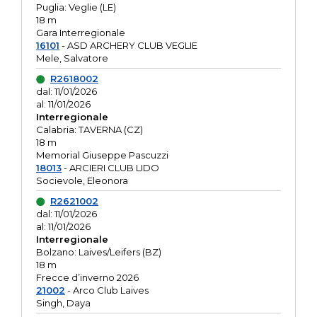
Puglia: Veglie (LE)
18 m
Gara Interregionale
16101
- ASD ARCHERY CLUB VEGLIE
Mele, Salvatore
R2618002
dal: 11/01/2026
al: 11/01/2026
Interregionale
Calabria: TAVERNA (CZ)
18 m
Memorial Giuseppe Pascuzzi
18013
- ARCIERI CLUB LIDO
Socievole, Eleonora
R2621002
dal: 11/01/2026
al: 11/01/2026
Interregionale
Bolzano: Laives/Leifers (BZ)
18 m
Frecce d’inverno 2026
21002
- Arco Club Laives
Singh, Daya