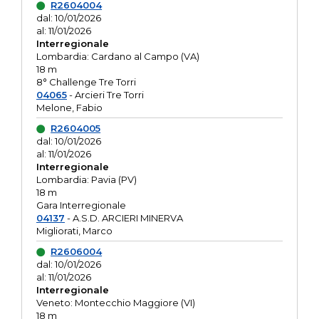
R2604004
dal: 10/01/2026
al: 11/01/2026
Interregionale
Lombardia: Cardano al Campo (VA)
18 m
8° Challenge Tre Torri
04065
- Arcieri Tre Torri
Melone, Fabio
R2604005
dal: 10/01/2026
al: 11/01/2026
Interregionale
Lombardia: Pavia (PV)
18 m
Gara Interregionale
04137
- A.S.D. ARCIERI MINERVA
Migliorati, Marco
R2606004
dal: 10/01/2026
al: 11/01/2026
Interregionale
Veneto: Montecchio Maggiore (VI)
18 m