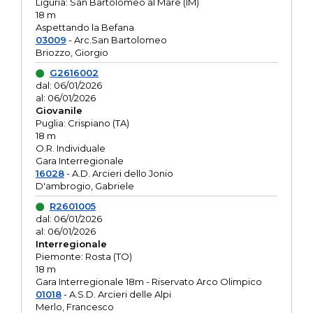
Liguria: San Bartolomeo al Mare (IM)
18 m
Aspettando la Befana
03009
- Arc.San Bartolomeo
Briozzo, Giorgio
G2616002
dal: 06/01/2026
al: 06/01/2026
Giovanile
Puglia: Crispiano (TA)
18 m
O.R. Individuale
Gara Interregionale
16028
- A.D. Arcieri dello Jonio
D'ambrogio, Gabriele
R2601005
dal: 06/01/2026
al: 06/01/2026
Interregionale
Piemonte: Rosta (TO)
18 m
Gara Interregionale 18m - Riservato Arco Olimpico
01018
- A.S.D. Arcieri delle Alpi
Merlo, Francesco