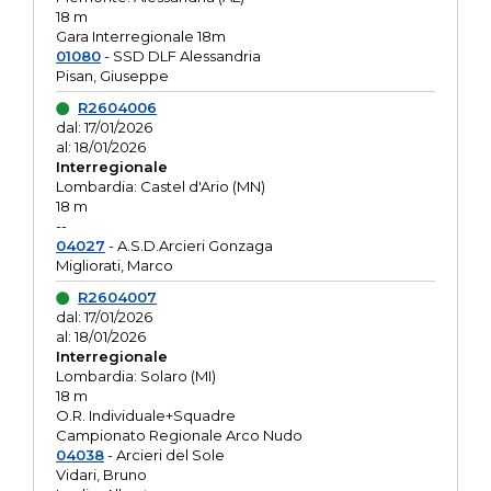
18 m
Gara Interregionale 18m
01080
- SSD DLF Alessandria
Pisan, Giuseppe
R2604006
dal: 17/01/2026
al: 18/01/2026
Interregionale
Lombardia: Castel d'Ario (MN)
18 m
--
04027
- A.S.D.Arcieri Gonzaga
Migliorati, Marco
R2604007
dal: 17/01/2026
al: 18/01/2026
Interregionale
Lombardia: Solaro (MI)
18 m
O.R. Individuale+Squadre
Campionato Regionale Arco Nudo
04038
- Arcieri del Sole
Vidari, Bruno