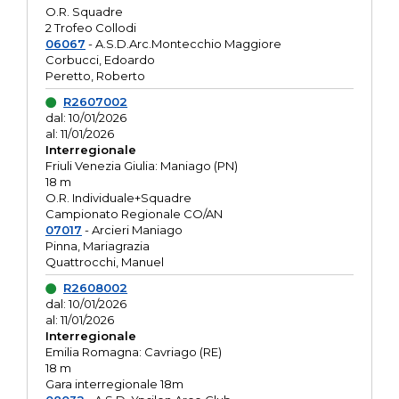
O.R. Squadre
2 Trofeo Collodi
06067
- A.S.D.Arc.Montecchio Maggiore
Corbucci, Edoardo
Peretto, Roberto
R2607002
dal: 10/01/2026
al: 11/01/2026
Interregionale
Friuli Venezia Giulia: Maniago (PN)
18 m
O.R. Individuale+Squadre
Campionato Regionale CO/AN
07017
- Arcieri Maniago
Pinna, Mariagrazia
Quattrocchi, Manuel
R2608002
dal: 10/01/2026
al: 11/01/2026
Interregionale
Emilia Romagna: Cavriago (RE)
18 m
Gara interregionale 18m