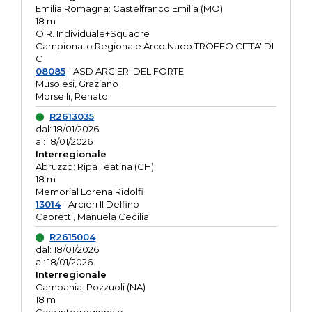
Emilia Romagna: Castelfranco Emilia (MO)
18 m
O.R. Individuale+Squadre
Campionato Regionale Arco Nudo TROFEO CITTA' DI
C
08085
- ASD ARCIERI DEL FORTE
Musolesi, Graziano
Morselli, Renato
R2613035
dal: 18/01/2026
al: 18/01/2026
Interregionale
Abruzzo: Ripa Teatina (CH)
18 m
Memorial Lorena Ridolfi
13014
- Arcieri Il Delfino
Capretti, Manuela Cecilia
R2615004
dal: 18/01/2026
al: 18/01/2026
Interregionale
Campania: Pozzuoli (NA)
18 m