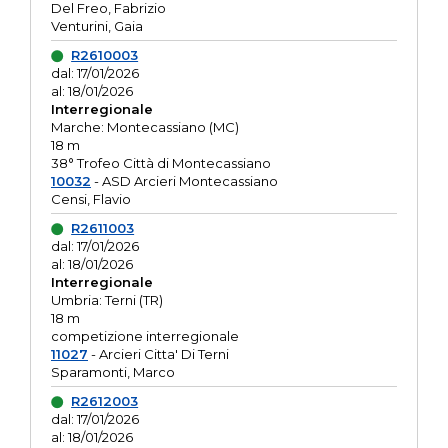
Del Freo, Fabrizio
Venturini, Gaia
R2610003
dal: 17/01/2026
al: 18/01/2026
Interregionale
Marche: Montecassiano (MC)
18 m
38° Trofeo Città di Montecassiano
10032
- ASD Arcieri Montecassiano
Censi, Flavio
R2611003
dal: 17/01/2026
al: 18/01/2026
Interregionale
Umbria: Terni (TR)
18 m
competizione interregionale
11027
- Arcieri Citta' Di Terni
Sparamonti, Marco
R2612003
dal: 17/01/2026
al: 18/01/2026