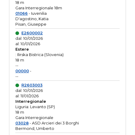
18 m
Gara Interregionale 18m
01066
- Iuvenilia
D'agostino, Katia
Pisan, Giuseppe
E2600002
dal: 10/01/2026
al: 10/01/2026
Estere
: Ilirska Bistrica (Slovenia)
18 m
--
00000
-
--
R2603003
dal: 10/01/2026
al: 11/01/2026
Interregionale
Liguria: Levanto (SP)
18 m
Gara Interregionale
03028
- ASD Arcieri dei 3 Borghi
Bermond, Umberto