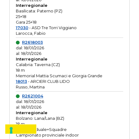
Interregionale
Basilicata: Paterno (PZ)
25+18
Gara 25+18
17030
- ASD Tre Torri Viggiano
Larocca, Fabio
R2618003
dal: 18/01/2026
al: 18/01/2026
Interregionale
Calabria: Taverna (CZ)
18 m
Memorial Mattia Scumaci e Giorgia Grande
18013
- ARCIERI CLUB LIDO
Russo, Martina
R2621004
dal: 18/01/2026
al: 18/01/2026
Interregionale
Bolzano: Lana/Lana (BZ)
18 m
O.R. Individuale+Squadre
Campionato provinciale indoor