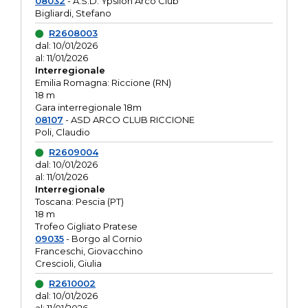
08032
- A.S.D. Ypsilon Arco Club
Bigliardi, Stefano
R2608003
dal: 10/01/2026
al: 11/01/2026
Interregionale
Emilia Romagna: Riccione (RN)
18 m
Gara interregionale 18m
08107
- ASD ARCO CLUB RICCIONE
Poli, Claudio
R2609004
dal: 10/01/2026
al: 11/01/2026
Interregionale
Toscana: Pescia (PT)
18 m
Trofeo Gigliato Pratese
09035
- Borgo al Cornio
Franceschi, Giovacchino
Crescioli, Giulia
R2610002
dal: 10/01/2026