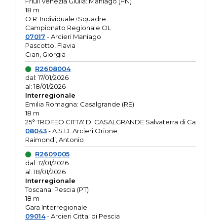
Friuli Venezia Giulia: Maniago (PN)
18 m
O.R. Individuale+Squadre
Campionato Regionale OL
07017
- Arcieri Maniago
Pascotto, Flavia
Cian, Giorgia
R2608004
dal: 17/01/2026
al: 18/01/2026
Interregionale
Emilia Romagna: Casalgrande (RE)
18 m
25° TROFEO CITTA' DI CASALGRANDE Salvaterra di Ca
08043
- A.S.D. Arcieri Orione
Raimondi, Antonio
R2609005
dal: 17/01/2026
al: 18/01/2026
Interregionale
Toscana: Pescia (PT)
18 m
Gara Interregionale
09014
- Arcieri Citta' di Pescia