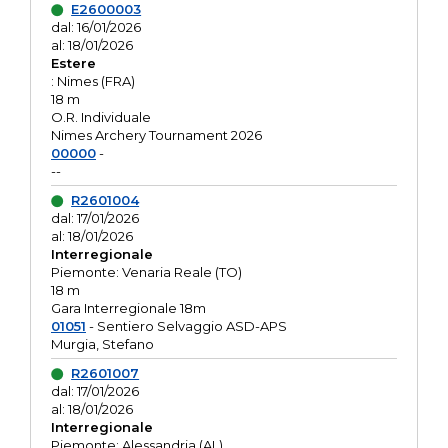
E2600003
dal: 16/01/2026
al: 18/01/2026
Estere
: Nimes (FRA)
18 m
O.R. Individuale
Nimes Archery Tournament 2026
00000
-
--
R2601004
dal: 17/01/2026
al: 18/01/2026
Interregionale
Piemonte: Venaria Reale (TO)
18 m
Gara Interregionale 18m
01051
- Sentiero Selvaggio ASD-APS
Murgia, Stefano
R2601007
dal: 17/01/2026
al: 18/01/2026
Interregionale
Piemonte: Alessandria (AL)