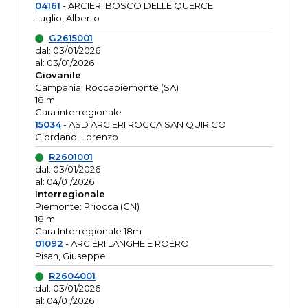
04161
- ARCIERI BOSCO DELLE QUERCE
Luglio, Alberto
G2615001
dal: 03/01/2026
al: 03/01/2026
Giovanile
Campania: Roccapiemonte (SA)
18 m
Gara interregionale
15034
- ASD ARCIERI ROCCA SAN QUIRICO
Giordano, Lorenzo
R2601001
dal: 03/01/2026
al: 04/01/2026
Interregionale
Piemonte: Priocca (CN)
18 m
Gara Interregionale 18m
01092
- ARCIERI LANGHE E ROERO
Pisan, Giuseppe
R2604001
dal: 03/01/2026
al: 04/01/2026