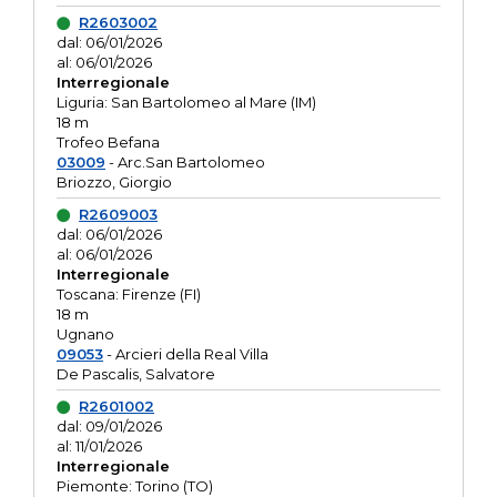
R2603002
dal: 06/01/2026
al: 06/01/2026
Interregionale
Liguria: San Bartolomeo al Mare (IM)
18 m
Trofeo Befana
03009
- Arc.San Bartolomeo
Briozzo, Giorgio
R2609003
dal: 06/01/2026
al: 06/01/2026
Interregionale
Toscana: Firenze (FI)
18 m
Ugnano
09053
- Arcieri della Real Villa
De Pascalis, Salvatore
R2601002
dal: 09/01/2026
al: 11/01/2026
Interregionale
Piemonte: Torino (TO)