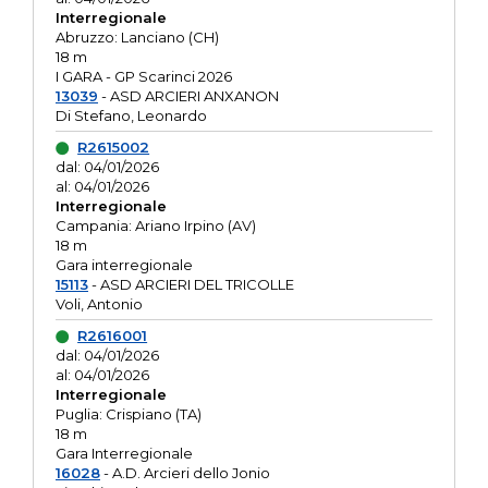
Interregionale
Abruzzo: Lanciano (CH)
18 m
I GARA - GP Scarinci 2026
13039
- ASD ARCIERI ANXANON
Di Stefano, Leonardo
R2615002
dal: 04/01/2026
al: 04/01/2026
Interregionale
Campania: Ariano Irpino (AV)
18 m
Gara interregionale
15113
- ASD ARCIERI DEL TRICOLLE
Voli, Antonio
R2616001
dal: 04/01/2026
al: 04/01/2026
Interregionale
Puglia: Crispiano (TA)
18 m
Gara Interregionale
16028
- A.D. Arcieri dello Jonio