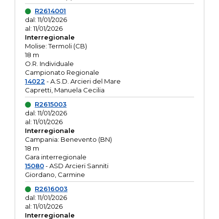
R2614001
dal: 11/01/2026
al: 11/01/2026
Interregionale
Molise: Termoli (CB)
18 m
O.R. Individuale
Campionato Regionale
14022
- A.S.D. Arcieri del Mare
Capretti, Manuela Cecilia
R2615003
dal: 11/01/2026
al: 11/01/2026
Interregionale
Campania: Benevento (BN)
18 m
Gara interregionale
15080
- ASD Arcieri Sanniti
Giordano, Carmine
R2616003
dal: 11/01/2026
al: 11/01/2026
Interregionale