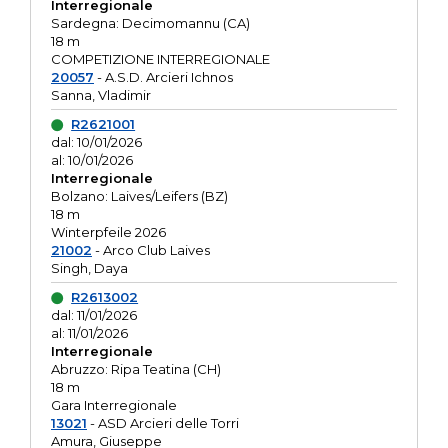
Interregionale
Sardegna: Decimomannu (CA)
18 m
COMPETIZIONE INTERREGIONALE
20057
- A.S.D. Arcieri Ichnos
Sanna, Vladimir
R2621001
dal: 10/01/2026
al: 10/01/2026
Interregionale
Bolzano: Laives/Leifers (BZ)
18 m
Winterpfeile 2026
21002
- Arco Club Laives
Singh, Daya
R2613002
dal: 11/01/2026
al: 11/01/2026
Interregionale
Abruzzo: Ripa Teatina (CH)
18 m
Gara Interregionale
13021
- ASD Arcieri delle Torri
Amura, Giuseppe