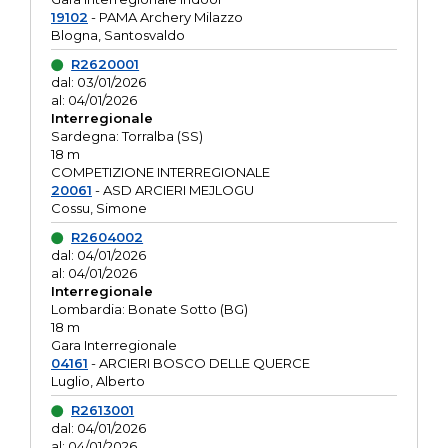
19102
- PAMA Archery Milazzo
Blogna, Santosvaldo
R2620001
dal: 03/01/2026
al: 04/01/2026
Interregionale
Sardegna: Torralba (SS)
18 m
COMPETIZIONE INTERREGIONALE
20061
- ASD ARCIERI MEJLOGU
Cossu, Simone
R2604002
dal: 04/01/2026
al: 04/01/2026
Interregionale
Lombardia: Bonate Sotto (BG)
18 m
Gara Interregionale
04161
- ARCIERI BOSCO DELLE QUERCE
Luglio, Alberto
R2613001
dal: 04/01/2026
al: 04/01/2026