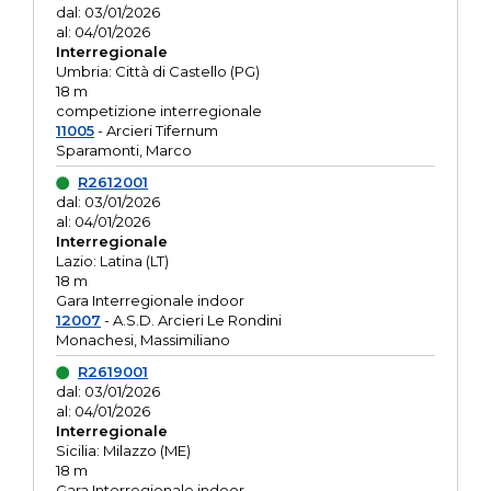
dal: 03/01/2026
al: 04/01/2026
Interregionale
Umbria: Città di Castello (PG)
18 m
competizione interregionale
11005
- Arcieri Tifernum
Sparamonti, Marco
R2612001
dal: 03/01/2026
al: 04/01/2026
Interregionale
Lazio: Latina (LT)
18 m
Gara Interregionale indoor
12007
- A.S.D. Arcieri Le Rondini
Monachesi, Massimiliano
R2619001
dal: 03/01/2026
al: 04/01/2026
Interregionale
Sicilia: Milazzo (ME)
18 m
Gara Interregionale indoor