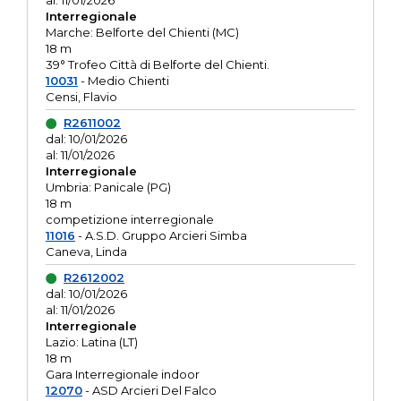
al: 11/01/2026
Interregionale
Marche: Belforte del Chienti (MC)
18 m
39° Trofeo Città di Belforte del Chienti.
10031
- Medio Chienti
Censi, Flavio
R2611002
dal: 10/01/2026
al: 11/01/2026
Interregionale
Umbria: Panicale (PG)
18 m
competizione interregionale
11016
- A.S.D. Gruppo Arcieri Simba
Caneva, Linda
R2612002
dal: 10/01/2026
al: 11/01/2026
Interregionale
Lazio: Latina (LT)
18 m
Gara Interregionale indoor
12070
- ASD Arcieri Del Falco