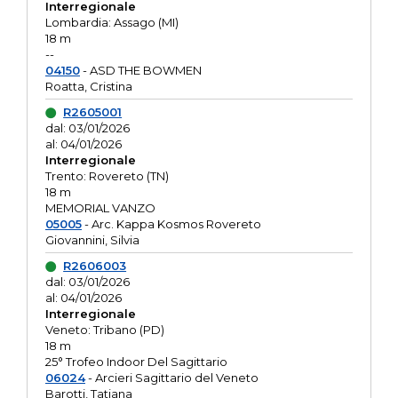
Interregionale
Lombardia: Assago (MI)
18 m
--
04150
- ASD THE BOWMEN
Roatta, Cristina
R2605001
dal: 03/01/2026
al: 04/01/2026
Interregionale
Trento: Rovereto (TN)
18 m
MEMORIAL VANZO
05005
- Arc. Kappa Kosmos Rovereto
Giovannini, Silvia
R2606003
dal: 03/01/2026
al: 04/01/2026
Interregionale
Veneto: Tribano (PD)
18 m
25° Trofeo Indoor Del Sagittario
06024
- Arcieri Sagittario del Veneto
Barotti, Tatiana