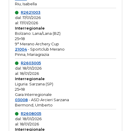
Riu, Isabella
R2621003
dal: 17/01/2026
al: 17/01/2026
Interregionale
Bolzano: Lana/Lana (BZ)
25+18
9° Merano Archery Cup
21004
- Sportclub Merano
Pinna, Mariagrazia
R2603005
dal: 18/01/2026
al: 18/01/2026
Interregionale
Liguria: Sarzana (SP)
25+18
Gara Interregionale
03008
- ASD Arcieri Sarzana
Bermond, Umberto
R2608005
dal: 18/01/2026
al: 18/01/2026
Interregionale