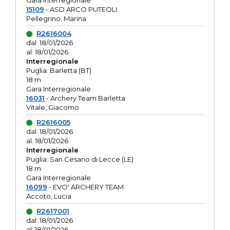
Gara interregionale
15109
- ASD ARCO PUTEOLI
Pellegrino, Marina
R2616004
dal: 18/01/2026
al: 18/01/2026
Interregionale
Puglia: Barletta (BT)
18 m
Gara Interregionale
16031
- Archery Team Barletta
Vitale, Giacomo
R2616005
dal: 18/01/2026
al: 18/01/2026
Interregionale
Puglia: San Cesario di Lecce (LE)
18 m
Gara Interregionale
16099
- EVO' ARCHERY TEAM
Accoto, Lucia
R2617001
dal: 18/01/2026
al: 18/01/2026