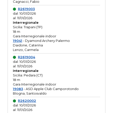
Cagnacci, Fabio
R2619003
dal: 10/01/2026
al: 11/01/2026
Interregionale
Sicilia: Trapani (TP)
18 m
Gara Interregionale indoor
19041
- Dyamond Archery Palermo
Daidone, Caterina
Lenzo, Carmela
R2619004
dal: 10/01/2026
al: 11/01/2026
Interregionale
Sicilia: Pedara (CT)
18 m
Gara Interregionale indoor
19083
- ASD Apple Club Camporotondo
Blogna, Santosvaldo
R2620002
dal: 10/01/2026
al: 11/01/2026