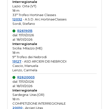
Interregionale
Lazio: Orte (VT)
18 m
33° Trofeo Hortinae Classes
12032
- A.S.D. Arc.HortinaeClasses
Sordi, Stefano
R2619015
dal: 17/01/2026
al: 18/01/2026
Interregionale
Sicilia: Milazzo (ME)
18 m
9° Trofeo dei Nebrodi
19127
- ASD ARCIERI DEI NEBRODI
Cascio, Manuela
Lenzo, Carmela
R2620003
dal: 17/01/2026
al: 18/01/2026
Interregionale
Sardegna: Uras (OR)
18 m
COMPETIZIONE INTERREGIONALE
20010
- Arcieri Uras