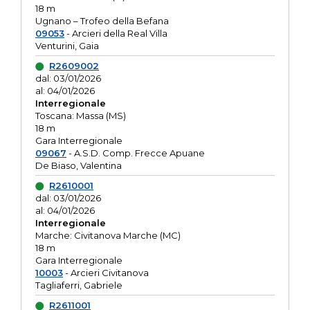
18 m
Ugnano – Trofeo della Befana
09053
- Arcieri della Real Villa
Venturini, Gaia
R2609002
dal: 03/01/2026
al: 04/01/2026
Interregionale
Toscana: Massa (MS)
18 m
Gara Interregionale
09067
- A.S.D. Comp. Frecce Apuane
De Biaso, Valentina
R2610001
dal: 03/01/2026
al: 04/01/2026
Interregionale
Marche: Civitanova Marche (MC)
18 m
Gara Interregionale
10003
- Arcieri Civitanova
Tagliaferri, Gabriele
R2611001