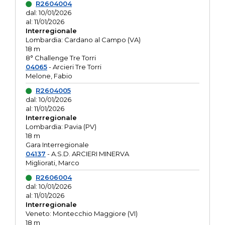
R2604004
dal: 10/01/2026
al: 11/01/2026
Interregionale
Lombardia: Cardano al Campo (VA)
18 m
8° Challenge Tre Torri
04065
- Arcieri Tre Torri
Melone, Fabio
R2604005
dal: 10/01/2026
al: 11/01/2026
Interregionale
Lombardia: Pavia (PV)
18 m
Gara Interregionale
04137
- A.S.D. ARCIERI MINERVA
Migliorati, Marco
R2606004
dal: 10/01/2026
al: 11/01/2026
Interregionale
Veneto: Montecchio Maggiore (VI)
18 m