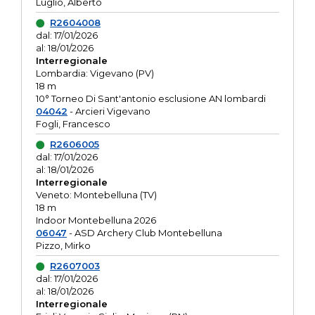
Luglio, Alberto
R2604008
dal: 17/01/2026
al: 18/01/2026
Interregionale
Lombardia: Vigevano (PV)
18 m
10° Torneo Di Sant'antonio esclusione AN lombardi
04042
- Arcieri Vigevano
Fogli, Francesco
R2606005
dal: 17/01/2026
al: 18/01/2026
Interregionale
Veneto: Montebelluna (TV)
18 m
Indoor Montebelluna 2026
06047
- ASD Archery Club Montebelluna
Pizzo, Mirko
R2607003
dal: 17/01/2026
al: 18/01/2026
Interregionale