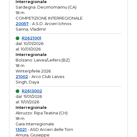
Interregionale
Sardegna: Decimomannu (CA)
18 m
COMPETIZIONE INTERREGIONALE
20057
- A.S.D. Arcieri Ichnos
Sanna, Vladimir
R2621001
dal: 10/01/2026
al: 10/01/2026
Interregionale
Bolzano: Laives/Leifers (BZ)
18 m
Winterpfeile 2026
21002
- Arco Club Laives
Singh, Daya
R2613002
dal: 11/01/2026
al: 11/01/2026
Interregionale
Abruzzo: Ripa Teatina (CH)
18 m
Gara Interregionale
13021
- ASD Arcieri delle Torri
Amura, Giuseppe