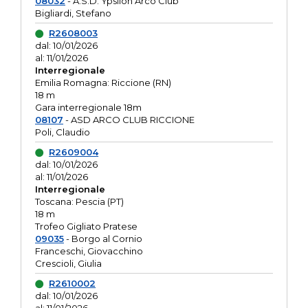
08032
- A.S.D. Ypsilon Arco Club
Bigliardi, Stefano
R2608003
dal: 10/01/2026
al: 11/01/2026
Interregionale
Emilia Romagna: Riccione (RN)
18 m
Gara interregionale 18m
08107
- ASD ARCO CLUB RICCIONE
Poli, Claudio
R2609004
dal: 10/01/2026
al: 11/01/2026
Interregionale
Toscana: Pescia (PT)
18 m
Trofeo Gigliato Pratese
09035
- Borgo al Cornio
Franceschi, Giovacchino
Crescioli, Giulia
R2610002
dal: 10/01/2026