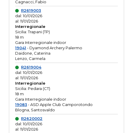
Cagnacci, Fabio
R2619003
dal: 10/01/2026
al: 11/01/2026
Interregionale
Sicilia: Trapani (TP)
18 m
Gara Interregionale indoor
19041
- Dyamond Archery Palermo
Daidone, Caterina
Lenzo, Carmela
R2619004
dal: 10/01/2026
al: 11/01/2026
Interregionale
Sicilia: Pedara (CT)
18 m
Gara Interregionale indoor
19083
- ASD Apple Club Camporotondo
Blogna, Santosvaldo
R2620002
dal: 10/01/2026
al: 11/01/2026