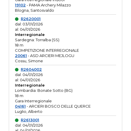
19102
- PAMA Archery Milazzo
Blogna, Santosvaldo
R2620001
dal: 03/01/2026
al: 04/01/2026
Interregionale
Sardegna: Torralba (SS)
18 m
COMPETIZIONE INTERREGIONALE
20061
- ASD ARCIERI MEJLOGU
Cossu, Simone
R2604002
dal: 04/01/2026
al: 04/01/2026
Interregionale
Lombardia: Bonate Sotto (BG)
18 m
Gara Interregionale
04161
- ARCIERI BOSCO DELLE QUERCE
Luglio, Alberto
R2613001
dal: 04/01/2026
al: 04/01/2026