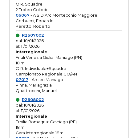
O.R. Squadre
2 Trofeo Collodi
06067
- A.S.D.Arc.Montecchio Maggiore
Corbucci, Edoardo
Peretto, Roberto
R2607002
dal: 10/01/2026
al: 11/01/2026
Interregionale
Friuli Venezia Giulia: Maniago (PN)
18 m
O.R. Individuale+Squadre
Campionato Regionale CO/AN
07017
- Arcieri Maniago
Pinna, Mariagrazia
Quattrocchi, Manuel
R2608002
dal: 10/01/2026
al: 11/01/2026
Interregionale
Emilia Romagna: Cavriago (RE)
18 m
Gara interregionale 18m