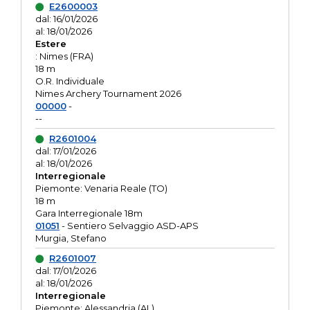
E2600003
dal: 16/01/2026
al: 18/01/2026
Estere
: Nimes (FRA)
18 m
O.R. Individuale
Nimes Archery Tournament 2026
00000
-
--
R2601004
dal: 17/01/2026
al: 18/01/2026
Interregionale
Piemonte: Venaria Reale (TO)
18 m
Gara Interregionale 18m
01051
- Sentiero Selvaggio ASD-APS
Murgia, Stefano
R2601007
dal: 17/01/2026
al: 18/01/2026
Interregionale
Piemonte: Alessandria (AL)