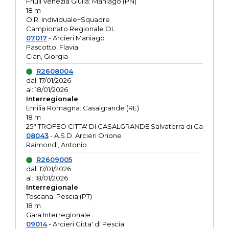
Friuli Venezia Giulia: Maniago (PN)
18 m
O.R. Individuale+Squadre
Campionato Regionale OL
07017
- Arcieri Maniago
Pascotto, Flavia
Cian, Giorgia
R2608004
dal: 17/01/2026
al: 18/01/2026
Interregionale
Emilia Romagna: Casalgrande (RE)
18 m
25° TROFEO CITTA' DI CASALGRANDE Salvaterra di Ca
08043
- A.S.D. Arcieri Orione
Raimondi, Antonio
R2609005
dal: 17/01/2026
al: 18/01/2026
Interregionale
Toscana: Pescia (PT)
18 m
Gara Interregionale
09014
- Arcieri Citta' di Pescia