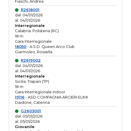
Fiaschi, Andrea
R2618001
dal: 04/01/2026
al: 04/01/2026
Interregionale
Calabria: Polistena (RC)
18 m
Gara Interregionale
18050
- A.S.D. Queen Arco Club
Giarmoleo, Rossella
R2619002
dal: 04/01/2026
al: 04/01/2026
Interregionale
Sicilia: Trapani (TP)
18 m
Gara Interregionale indoor
19116
- ASD COMPAGNIA ARCIERI ELIMI
Daidone, Caterina
G2603001
dal: 05/01/2026
al: 05/01/2026
Giovanile