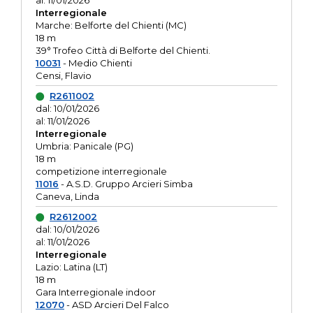
al: 11/01/2026
Interregionale
Marche: Belforte del Chienti (MC)
18 m
39° Trofeo Città di Belforte del Chienti.
10031
- Medio Chienti
Censi, Flavio
R2611002
dal: 10/01/2026
al: 11/01/2026
Interregionale
Umbria: Panicale (PG)
18 m
competizione interregionale
11016
- A.S.D. Gruppo Arcieri Simba
Caneva, Linda
R2612002
dal: 10/01/2026
al: 11/01/2026
Interregionale
Lazio: Latina (LT)
18 m
Gara Interregionale indoor
12070
- ASD Arcieri Del Falco