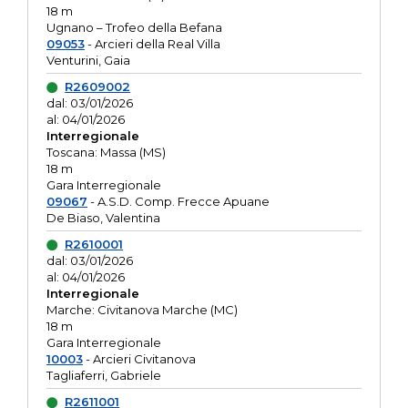
18 m
Ugnano – Trofeo della Befana
09053
- Arcieri della Real Villa
Venturini, Gaia
R2609002
dal: 03/01/2026
al: 04/01/2026
Interregionale
Toscana: Massa (MS)
18 m
Gara Interregionale
09067
- A.S.D. Comp. Frecce Apuane
De Biaso, Valentina
R2610001
dal: 03/01/2026
al: 04/01/2026
Interregionale
Marche: Civitanova Marche (MC)
18 m
Gara Interregionale
10003
- Arcieri Civitanova
Tagliaferri, Gabriele
R2611001