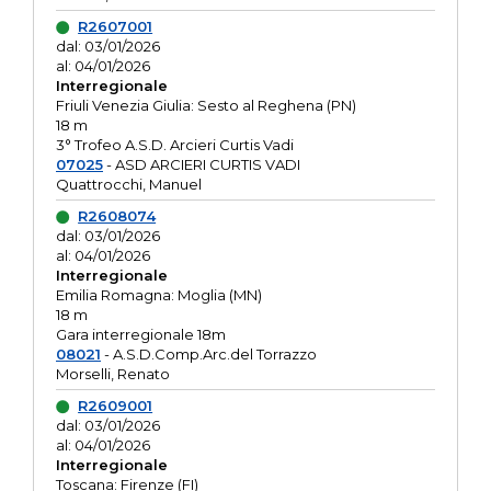
R2607001
dal: 03/01/2026
al: 04/01/2026
Interregionale
Friuli Venezia Giulia: Sesto al Reghena (PN)
18 m
3° Trofeo A.S.D. Arcieri Curtis Vadi
07025
- ASD ARCIERI CURTIS VADI
Quattrocchi, Manuel
R2608074
dal: 03/01/2026
al: 04/01/2026
Interregionale
Emilia Romagna: Moglia (MN)
18 m
Gara interregionale 18m
08021
- A.S.D.Comp.Arc.del Torrazzo
Morselli, Renato
R2609001
dal: 03/01/2026
al: 04/01/2026
Interregionale
Toscana: Firenze (FI)