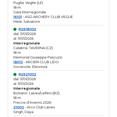
Puglia: Veglie (LE)
18 m
Gara Interregionale
16101
- ASD ARCHERY CLUB VEGLIE
Mele, Salvatore
R2618002
dal: 11/01/2026
al: 11/01/2026
Interregionale
Calabria: TAVERNA (CZ)
18 m
Memorial Giuseppe Pascuzzi
18013
- ARCIERI CLUB LIDO
Socievole, Eleonora
R2621002
dal: 11/01/2026
al: 11/01/2026
Interregionale
Bolzano: Laives/Leifers (BZ)
18 m
Frecce d’inverno 2026
21002
- Arco Club Laives
Singh, Daya