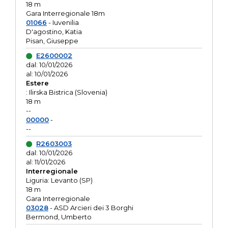
18 m
Gara Interregionale 18m
01066
- Iuvenilia
D'agostino, Katia
Pisan, Giuseppe
E2600002
dal: 10/01/2026
al: 10/01/2026
Estere
: Ilirska Bistrica (Slovenia)
18 m
--
00000
-
--
R2603003
dal: 10/01/2026
al: 11/01/2026
Interregionale
Liguria: Levanto (SP)
18 m
Gara Interregionale
03028
- ASD Arcieri dei 3 Borghi
Bermond, Umberto