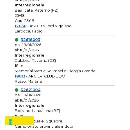
Interregionale
Basilicata: Paterno (PZ)
25+18
Gara 25+18
17030
- ASD Tre Torri Viggiano
Larocca, Fabio
R2618003
dal: 18/01/2026
al: 18/01/2026
Interregionale
Calabria: Taverna (CZ)
18 m
Memorial Mattia Scumaci e Giorgia Grande
18013
- ARCIERI CLUB LIDO
Russo, Martina
R2621004
dal: 18/01/2026
al: 18/01/2026
Interregionale
Bolzano: Lana/Lana (BZ)
18 m
O.R. Individuale+Squadre
Campionato provinciale indoor