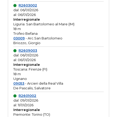
R2603002
dal: 06/01/2026
al: 06/01/2026
Interregionale
Liguria: San Bartolomeo al Mare (IM)
18 m
Trofeo Befana
03009
- Arc.San Bartolomeo
Briozzo, Giorgio
R2609003
dal: 06/01/2026
al: 06/01/2026
Interregionale
Toscana: Firenze (FI)
18 m
Ugnano
09053
- Arcieri della Real Villa
De Pascalis, Salvatore
R2601002
dal: 09/01/2026
al: 11/01/2026
Interregionale
Piemonte: Torino (TO)