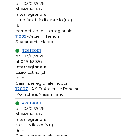
dal: 03/01/2026
al: 04/01/2026
Interregionale
Umbria: Città di Castello (PG)
18 m
competizione interregionale
11005
- Arcieri Tifernum
Sparamonti, Marco
R2612001
dal: 03/01/2026
al: 04/01/2026
Interregionale
Lazio: Latina (LT)
18 m
Gara Interregionale indoor
12007
- A.S.D. Arcieri Le Rondini
Monachesi, Massimiliano
R2619001
dal: 03/01/2026
al: 04/01/2026
Interregionale
Sicilia: Milazzo (ME)
18 m
Gara Interregionale indoor