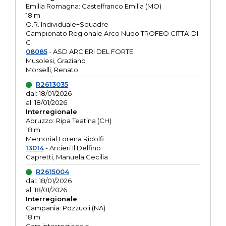
Emilia Romagna: Castelfranco Emilia (MO)
18 m
O.R. Individuale+Squadre
Campionato Regionale Arco Nudo TROFEO CITTA' DI
C
08085
- ASD ARCIERI DEL FORTE
Musolesi, Graziano
Morselli, Renato
R2613035
dal: 18/01/2026
al: 18/01/2026
Interregionale
Abruzzo: Ripa Teatina (CH)
18 m
Memorial Lorena Ridolfi
13014
- Arcieri Il Delfino
Capretti, Manuela Cecilia
R2615004
dal: 18/01/2026
al: 18/01/2026
Interregionale
Campania: Pozzuoli (NA)
18 m