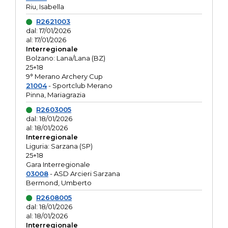
Riu, Isabella
R2621003
dal: 17/01/2026
al: 17/01/2026
Interregionale
Bolzano: Lana/Lana (BZ)
25+18
9° Merano Archery Cup
21004
- Sportclub Merano
Pinna, Mariagrazia
R2603005
dal: 18/01/2026
al: 18/01/2026
Interregionale
Liguria: Sarzana (SP)
25+18
Gara Interregionale
03008
- ASD Arcieri Sarzana
Bermond, Umberto
R2608005
dal: 18/01/2026
al: 18/01/2026
Interregionale