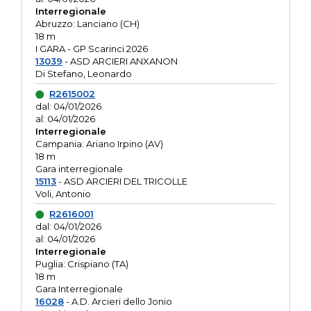
Interregionale
Abruzzo: Lanciano (CH)
18 m
I GARA - GP Scarinci 2026
13039
- ASD ARCIERI ANXANON
Di Stefano, Leonardo
R2615002
dal: 04/01/2026
al: 04/01/2026
Interregionale
Campania: Ariano Irpino (AV)
18 m
Gara interregionale
15113
- ASD ARCIERI DEL TRICOLLE
Voli, Antonio
R2616001
dal: 04/01/2026
al: 04/01/2026
Interregionale
Puglia: Crispiano (TA)
18 m
Gara Interregionale
16028
- A.D. Arcieri dello Jonio