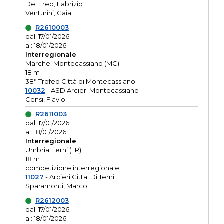
Del Freo, Fabrizio
Venturini, Gaia
R2610003
dal: 17/01/2026
al: 18/01/2026
Interregionale
Marche: Montecassiano (MC)
18 m
38° Trofeo Città di Montecassiano
10032
- ASD Arcieri Montecassiano
Censi, Flavio
R2611003
dal: 17/01/2026
al: 18/01/2026
Interregionale
Umbria: Terni (TR)
18 m
competizione interregionale
11027
- Arcieri Citta' Di Terni
Sparamonti, Marco
R2612003
dal: 17/01/2026
al: 18/01/2026