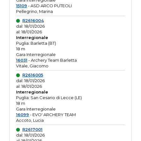
Gara interregionale
15109
- ASD ARCO PUTEOLI
Pellegrino, Marina
R2616004
dal: 18/01/2026
al: 18/01/2026
Interregionale
Puglia: Barletta (BT)
18 m
Gara Interregionale
16031
- Archery Team Barletta
Vitale, Giacomo
R2616005
dal: 18/01/2026
al: 18/01/2026
Interregionale
Puglia: San Cesario di Lecce (LE)
18 m
Gara Interregionale
16099
- EVO' ARCHERY TEAM
Accoto, Lucia
R2617001
dal: 18/01/2026
al: 18/01/2026