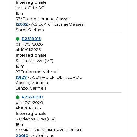
Interregionale
Lazio: Orte (VT)
18 m
33° Trofeo Hortinae Classes
12032
- A.S.D. Arc.HortinaeClasses
Sordi, Stefano
R2619015
dal: 17/01/2026
al: 18/01/2026
Interregionale
Sicilia: Milazzo (ME)
18 m
9° Trofeo dei Nebrodi
19127
- ASD ARCIERI DEI NEBRODI
Cascio, Manuela
Lenzo, Carmela
R2620003
dal: 17/01/2026
al: 18/01/2026
Interregionale
Sardegna: Uras (OR)
18 m
COMPETIZIONE INTERREGIONALE
20010
- Arcieri Uras