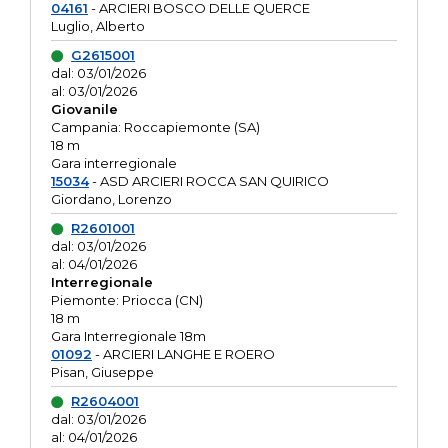
04161
- ARCIERI BOSCO DELLE QUERCE
Luglio, Alberto
G2615001
dal: 03/01/2026
al: 03/01/2026
Giovanile
Campania: Roccapiemonte (SA)
18 m
Gara interregionale
15034
- ASD ARCIERI ROCCA SAN QUIRICO
Giordano, Lorenzo
R2601001
dal: 03/01/2026
al: 04/01/2026
Interregionale
Piemonte: Priocca (CN)
18 m
Gara Interregionale 18m
01092
- ARCIERI LANGHE E ROERO
Pisan, Giuseppe
R2604001
dal: 03/01/2026
al: 04/01/2026