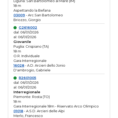
Liguria: San Bartolomeo al Mare (IM)
18 m
Aspettando la Befana
03009
- Arc.San Bartolomeo
Briozzo, Giorgio
G2616002
dal: 06/01/2026
al: 06/01/2026
Giovanile
Puglia: Crispiano (TA)
18 m
O.R. Individuale
Gara Interregionale
16028
- A.D. Arcieri dello Jonio
D'ambrogio, Gabriele
R2601005
dal: 06/01/2026
al: 06/01/2026
Interregionale
Piemonte: Rosta (TO)
18 m
Gara Interregionale 18m - Riservato Arco Olimpico
01018
- A.S.D. Arcieri delle Alpi
Merlo, Francesco