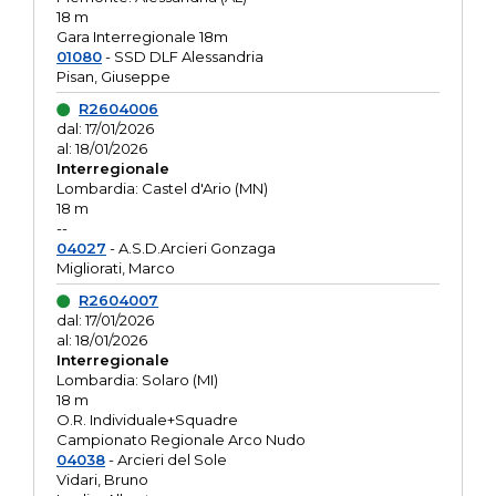
18 m
Gara Interregionale 18m
01080
- SSD DLF Alessandria
Pisan, Giuseppe
R2604006
dal: 17/01/2026
al: 18/01/2026
Interregionale
Lombardia: Castel d'Ario (MN)
18 m
--
04027
- A.S.D.Arcieri Gonzaga
Migliorati, Marco
R2604007
dal: 17/01/2026
al: 18/01/2026
Interregionale
Lombardia: Solaro (MI)
18 m
O.R. Individuale+Squadre
Campionato Regionale Arco Nudo
04038
- Arcieri del Sole
Vidari, Bruno