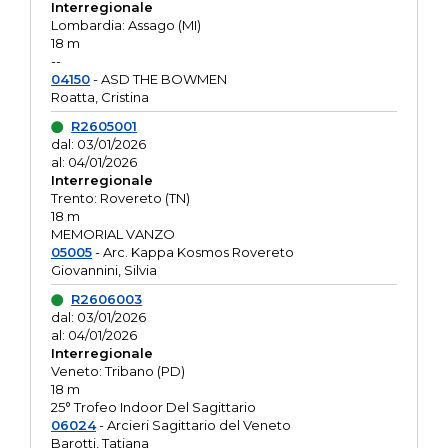
Interregionale
Lombardia: Assago (MI)
18 m
--
04150
- ASD THE BOWMEN
Roatta, Cristina
R2605001
dal: 03/01/2026
al: 04/01/2026
Interregionale
Trento: Rovereto (TN)
18 m
MEMORIAL VANZO
05005
- Arc. Kappa Kosmos Rovereto
Giovannini, Silvia
R2606003
dal: 03/01/2026
al: 04/01/2026
Interregionale
Veneto: Tribano (PD)
18 m
25° Trofeo Indoor Del Sagittario
06024
- Arcieri Sagittario del Veneto
Barotti, Tatiana