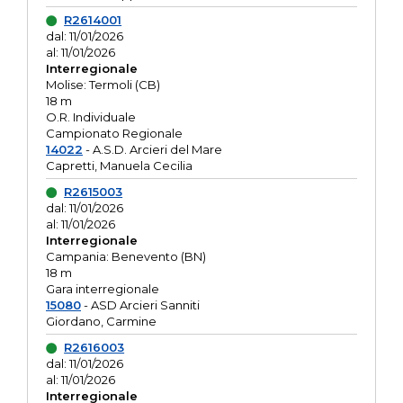
R2614001
dal: 11/01/2026
al: 11/01/2026
Interregionale
Molise: Termoli (CB)
18 m
O.R. Individuale
Campionato Regionale
14022
- A.S.D. Arcieri del Mare
Capretti, Manuela Cecilia
R2615003
dal: 11/01/2026
al: 11/01/2026
Interregionale
Campania: Benevento (BN)
18 m
Gara interregionale
15080
- ASD Arcieri Sanniti
Giordano, Carmine
R2616003
dal: 11/01/2026
al: 11/01/2026
Interregionale