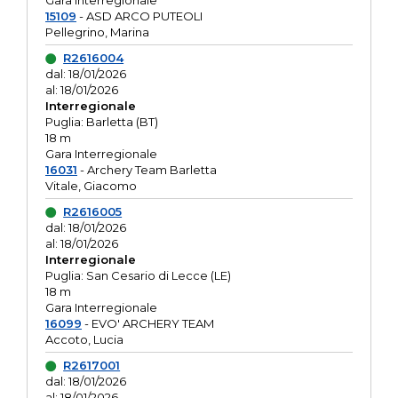
Gara interregionale
15109
- ASD ARCO PUTEOLI
Pellegrino, Marina
R2616004
dal: 18/01/2026
al: 18/01/2026
Interregionale
Puglia: Barletta (BT)
18 m
Gara Interregionale
16031
- Archery Team Barletta
Vitale, Giacomo
R2616005
dal: 18/01/2026
al: 18/01/2026
Interregionale
Puglia: San Cesario di Lecce (LE)
18 m
Gara Interregionale
16099
- EVO' ARCHERY TEAM
Accoto, Lucia
R2617001
dal: 18/01/2026
al: 18/01/2026