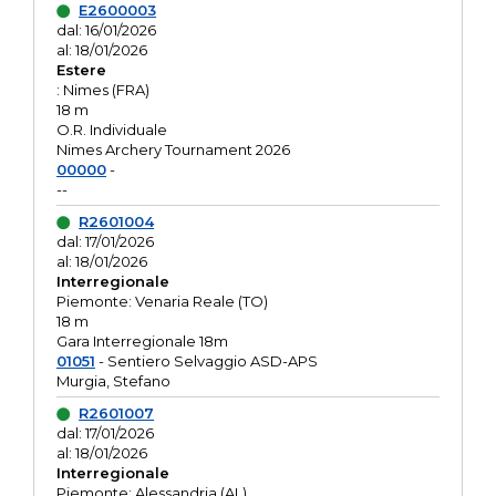
E2600003
dal: 16/01/2026
al: 18/01/2026
Estere
: Nimes (FRA)
18 m
O.R. Individuale
Nimes Archery Tournament 2026
00000
-
--
R2601004
dal: 17/01/2026
al: 18/01/2026
Interregionale
Piemonte: Venaria Reale (TO)
18 m
Gara Interregionale 18m
01051
- Sentiero Selvaggio ASD-APS
Murgia, Stefano
R2601007
dal: 17/01/2026
al: 18/01/2026
Interregionale
Piemonte: Alessandria (AL)