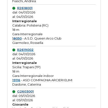
Fiaschi, Andrea
R2618001
dal: 04/01/2026
al: 04/01/2026
Interregionale
Calabria: Polistena (RC)
18 m
Gara Interregionale
18050
- A.S.D. Queen Arco Club
Giarmoleo, Rossella
R2619002
dal: 04/01/2026
al: 04/01/2026
Interregionale
Sicilia: Trapani (TP)
18 m
Gara Interregionale indoor
19116
- ASD COMPAGNIA ARCIERI ELIMI
Daidone, Caterina
G2603001
dal: 05/01/2026
al: 05/01/2026
Giovanile