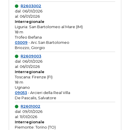
R2603002
dal: 06/01/2026
al: 06/01/2026
Interregionale
Liguria: San Bartolomeo al Mare (IM)
18 m
Trofeo Befana
03009
- Arc.San Bartolomeo
Briozzo, Giorgio
R2609003
dal: 06/01/2026
al: 06/01/2026
Interregionale
Toscana: Firenze (FI)
18 m
Ugnano
09053
- Arcieri della Real Villa
De Pascalis, Salvatore
R2601002
dal: 09/01/2026
al: 11/01/2026
Interregionale
Piemonte: Torino (TO)