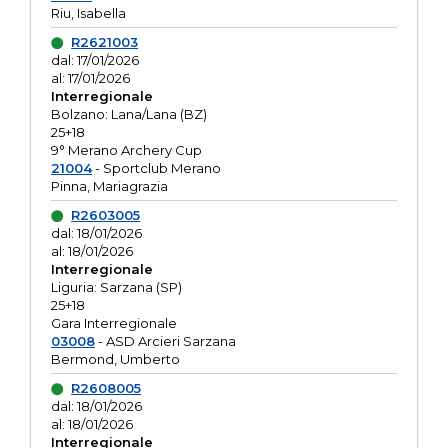
Riu, Isabella
R2621003
dal: 17/01/2026
al: 17/01/2026
Interregionale
Bolzano: Lana/Lana (BZ)
25+18
9° Merano Archery Cup
21004
- Sportclub Merano
Pinna, Mariagrazia
R2603005
dal: 18/01/2026
al: 18/01/2026
Interregionale
Liguria: Sarzana (SP)
25+18
Gara Interregionale
03008
- ASD Arcieri Sarzana
Bermond, Umberto
R2608005
dal: 18/01/2026
al: 18/01/2026
Interregionale