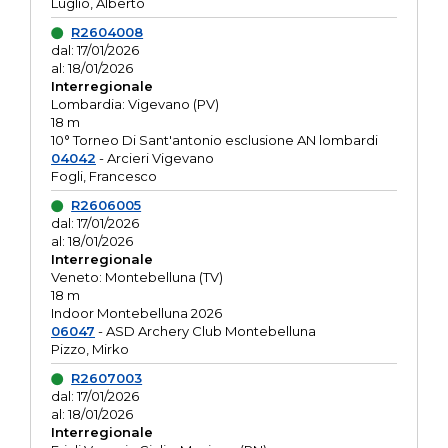
Luglio, Alberto
R2604008
dal: 17/01/2026
al: 18/01/2026
Interregionale
Lombardia: Vigevano (PV)
18 m
10° Torneo Di Sant'antonio esclusione AN lombardi
04042
- Arcieri Vigevano
Fogli, Francesco
R2606005
dal: 17/01/2026
al: 18/01/2026
Interregionale
Veneto: Montebelluna (TV)
18 m
Indoor Montebelluna 2026
06047
- ASD Archery Club Montebelluna
Pizzo, Mirko
R2607003
dal: 17/01/2026
al: 18/01/2026
Interregionale