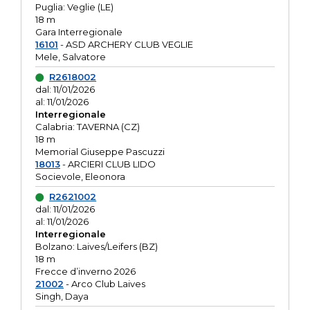
Puglia: Veglie (LE)
18 m
Gara Interregionale
16101
- ASD ARCHERY CLUB VEGLIE
Mele, Salvatore
R2618002
dal: 11/01/2026
al: 11/01/2026
Interregionale
Calabria: TAVERNA (CZ)
18 m
Memorial Giuseppe Pascuzzi
18013
- ARCIERI CLUB LIDO
Socievole, Eleonora
R2621002
dal: 11/01/2026
al: 11/01/2026
Interregionale
Bolzano: Laives/Leifers (BZ)
18 m
Frecce d’inverno 2026
21002
- Arco Club Laives
Singh, Daya