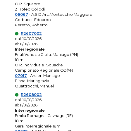
O.R. Squadre
2 Trofeo Collodi
06067
- A.S.D.Arc.Montecchio Maggiore
Corbucci, Edoardo
Peretto, Roberto
R2607002
dal: 10/01/2026
al: 11/01/2026
Interregionale
Friuli Venezia Giulia: Maniago (PN)
18 m
O.R. Individuale+Squadre
Campionato Regionale CO/AN
07017
- Arcieri Maniago
Pinna, Mariagrazia
Quattrocchi, Manuel
R2608002
dal: 10/01/2026
al: 11/01/2026
Interregionale
Emilia Romagna: Cavriago (RE)
18 m
Gara interregionale 18m