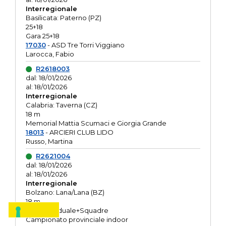
Interregionale
Basilicata: Paterno (PZ)
25+18
Gara 25+18
17030
- ASD Tre Torri Viggiano
Larocca, Fabio
R2618003
dal: 18/01/2026
al: 18/01/2026
Interregionale
Calabria: Taverna (CZ)
18 m
Memorial Mattia Scumaci e Giorgia Grande
18013
- ARCIERI CLUB LIDO
Russo, Martina
R2621004
dal: 18/01/2026
al: 18/01/2026
Interregionale
Bolzano: Lana/Lana (BZ)
18 m
O.R. Individuale+Squadre
Campionato provinciale indoor