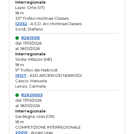
Interregionale
Lazio: Orte (VT)
18 m
33° Trofeo Hortinae Classes
12032
- A.S.D. Arc.HortinaeClasses
Sordi, Stefano
R2619015
dal: 17/01/2026
al: 18/01/2026
Interregionale
Sicilia: Milazzo (ME)
18 m
9° Trofeo dei Nebrodi
19127
- ASD ARCIERI DEI NEBRODI
Cascio, Manuela
Lenzo, Carmela
R2620003
dal: 17/01/2026
al: 18/01/2026
Interregionale
Sardegna: Uras (OR)
18 m
COMPETIZIONE INTERREGIONALE
20010
- Arcieri Uras