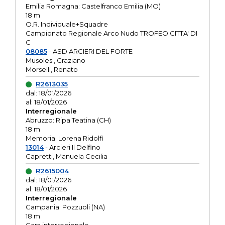
Emilia Romagna: Castelfranco Emilia (MO)
18 m
O.R. Individuale+Squadre
Campionato Regionale Arco Nudo TROFEO CITTA' DI
C
08085
- ASD ARCIERI DEL FORTE
Musolesi, Graziano
Morselli, Renato
R2613035
dal: 18/01/2026
al: 18/01/2026
Interregionale
Abruzzo: Ripa Teatina (CH)
18 m
Memorial Lorena Ridolfi
13014
- Arcieri Il Delfino
Capretti, Manuela Cecilia
R2615004
dal: 18/01/2026
al: 18/01/2026
Interregionale
Campania: Pozzuoli (NA)
18 m