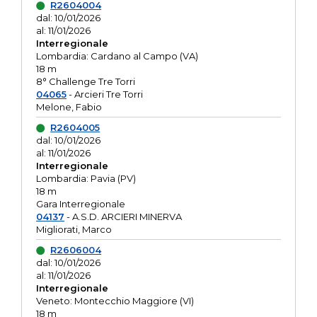
R2604004
dal: 10/01/2026
al: 11/01/2026
Interregionale
Lombardia: Cardano al Campo (VA)
18 m
8° Challenge Tre Torri
04065
- Arcieri Tre Torri
Melone, Fabio
R2604005
dal: 10/01/2026
al: 11/01/2026
Interregionale
Lombardia: Pavia (PV)
18 m
Gara Interregionale
04137
- A.S.D. ARCIERI MINERVA
Migliorati, Marco
R2606004
dal: 10/01/2026
al: 11/01/2026
Interregionale
Veneto: Montecchio Maggiore (VI)
18 m