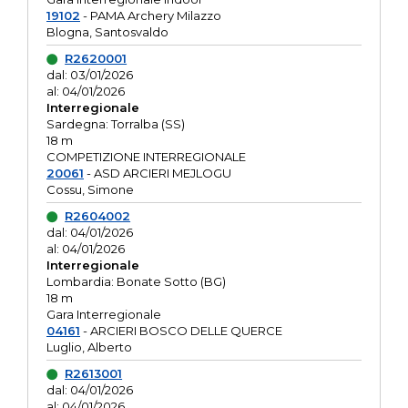
19102
- PAMA Archery Milazzo
Blogna, Santosvaldo
R2620001
dal: 03/01/2026
al: 04/01/2026
Interregionale
Sardegna: Torralba (SS)
18 m
COMPETIZIONE INTERREGIONALE
20061
- ASD ARCIERI MEJLOGU
Cossu, Simone
R2604002
dal: 04/01/2026
al: 04/01/2026
Interregionale
Lombardia: Bonate Sotto (BG)
18 m
Gara Interregionale
04161
- ARCIERI BOSCO DELLE QUERCE
Luglio, Alberto
R2613001
dal: 04/01/2026
al: 04/01/2026