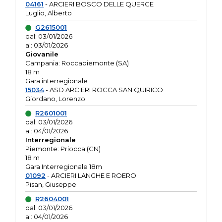
04161
- ARCIERI BOSCO DELLE QUERCE
Luglio, Alberto
G2615001
dal: 03/01/2026
al: 03/01/2026
Giovanile
Campania: Roccapiemonte (SA)
18 m
Gara interregionale
15034
- ASD ARCIERI ROCCA SAN QUIRICO
Giordano, Lorenzo
R2601001
dal: 03/01/2026
al: 04/01/2026
Interregionale
Piemonte: Priocca (CN)
18 m
Gara Interregionale 18m
01092
- ARCIERI LANGHE E ROERO
Pisan, Giuseppe
R2604001
dal: 03/01/2026
al: 04/01/2026