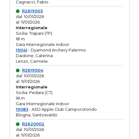
Cagnacci, Fabio
R2619003
dal: 10/01/2026
al: 11/01/2026
Interregionale
Sicilia: Trapani (TP)
18 m
Gara Interregionale indoor
19041
- Dyamond Archery Palermo
Daidone, Caterina
Lenzo, Carmela
R2619004
dal: 10/01/2026
al: 11/01/2026
Interregionale
Sicilia: Pedara (CT)
18 m
Gara Interregionale indoor
19083
- ASD Apple Club Camporotondo
Blogna, Santosvaldo
R2620002
dal: 10/01/2026
al: 11/01/2026