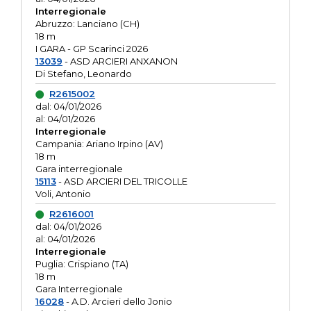
Interregionale
Abruzzo: Lanciano (CH)
18 m
I GARA - GP Scarinci 2026
13039
- ASD ARCIERI ANXANON
Di Stefano, Leonardo
R2615002
dal: 04/01/2026
al: 04/01/2026
Interregionale
Campania: Ariano Irpino (AV)
18 m
Gara interregionale
15113
- ASD ARCIERI DEL TRICOLLE
Voli, Antonio
R2616001
dal: 04/01/2026
al: 04/01/2026
Interregionale
Puglia: Crispiano (TA)
18 m
Gara Interregionale
16028
- A.D. Arcieri dello Jonio