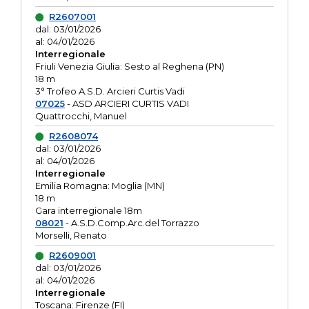
R2607001
dal: 03/01/2026
al: 04/01/2026
Interregionale
Friuli Venezia Giulia: Sesto al Reghena (PN)
18 m
3° Trofeo A.S.D. Arcieri Curtis Vadi
07025
- ASD ARCIERI CURTIS VADI
Quattrocchi, Manuel
R2608074
dal: 03/01/2026
al: 04/01/2026
Interregionale
Emilia Romagna: Moglia (MN)
18 m
Gara interregionale 18m
08021
- A.S.D.Comp.Arc.del Torrazzo
Morselli, Renato
R2609001
dal: 03/01/2026
al: 04/01/2026
Interregionale
Toscana: Firenze (FI)