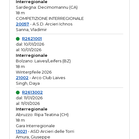
Interregionale
Sardegna: Decimomannu (CA)
18 m
COMPETIZIONE INTERREGIONALE
20057
- A.S.D. Arcieri Ichnos
Sanna, Vladimir
R2621001
dal: 10/01/2026
al: 10/01/2026
Interregionale
Bolzano: Laives/Leifers (BZ)
18 m
Winterpfeile 2026
21002
- Arco Club Laives
Singh, Daya
R2613002
dal: 11/01/2026
al: 11/01/2026
Interregionale
Abruzzo: Ripa Teatina (CH)
18 m
Gara Interregionale
13021
- ASD Arcieri delle Torri
Amura, Giuseppe