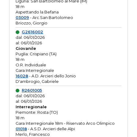
Liguria: San Bartolomeo al Mare (IM)
18 m
Aspettando la Befana
03009
- Arc.San Bartolomeo
Briozzo, Giorgio
G2616002
dal: 06/01/2026
al: 06/01/2026
Giovanile
Puglia: Crispiano (TA)
18 m
O.R. Individuale
Gara Interregionale
16028
- A.D. Arcieri dello Jonio
D'ambrogio, Gabriele
R2601005
dal: 06/01/2026
al: 06/01/2026
Interregionale
Piemonte: Rosta (TO)
18 m
Gara Interregionale 18m - Riservato Arco Olimpico
01018
- A.S.D. Arcieri delle Alpi
Merlo, Francesco