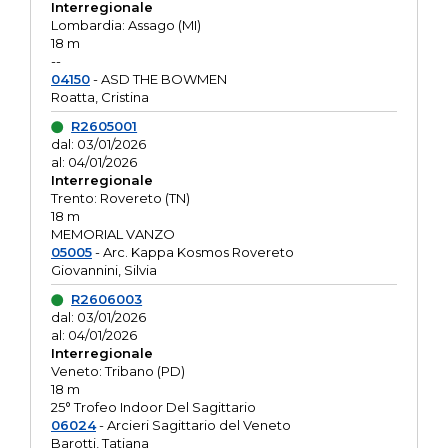
Interregionale
Lombardia: Assago (MI)
18 m
--
04150
- ASD THE BOWMEN
Roatta, Cristina
R2605001
dal: 03/01/2026
al: 04/01/2026
Interregionale
Trento: Rovereto (TN)
18 m
MEMORIAL VANZO
05005
- Arc. Kappa Kosmos Rovereto
Giovannini, Silvia
R2606003
dal: 03/01/2026
al: 04/01/2026
Interregionale
Veneto: Tribano (PD)
18 m
25° Trofeo Indoor Del Sagittario
06024
- Arcieri Sagittario del Veneto
Barotti, Tatiana