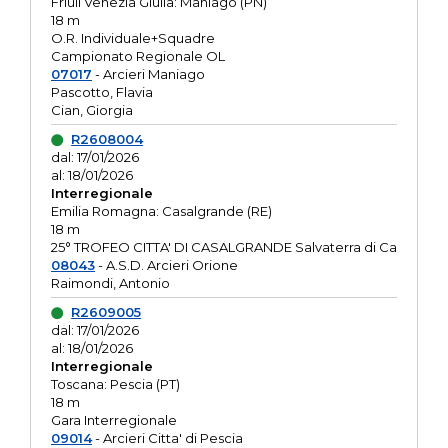
Friuli Venezia Giulia: Maniago (PN)
18 m
O.R. Individuale+Squadre
Campionato Regionale OL
07017
- Arcieri Maniago
Pascotto, Flavia
Cian, Giorgia
R2608004
dal: 17/01/2026
al: 18/01/2026
Interregionale
Emilia Romagna: Casalgrande (RE)
18 m
25° TROFEO CITTA' DI CASALGRANDE Salvaterra di Ca
08043
- A.S.D. Arcieri Orione
Raimondi, Antonio
R2609005
dal: 17/01/2026
al: 18/01/2026
Interregionale
Toscana: Pescia (PT)
18 m
Gara Interregionale
09014
- Arcieri Citta' di Pescia