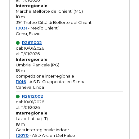
al: 11/01/2026
Interregionale
Marche: Belforte del Chienti (MC)
18 m
39° Trofeo Città di Belforte del Chienti.
10031
- Medio Chienti
Censi, Flavio
R2611002
dal: 10/01/2026
al: 11/01/2026
Interregionale
Umbria: Panicale (PG)
18 m
competizione interregionale
11016
- A.S.D. Gruppo Arcieri Simba
Caneva, Linda
R2612002
dal: 10/01/2026
al: 11/01/2026
Interregionale
Lazio: Latina (LT)
18 m
Gara Interregionale indoor
12070
- ASD Arcieri Del Falco