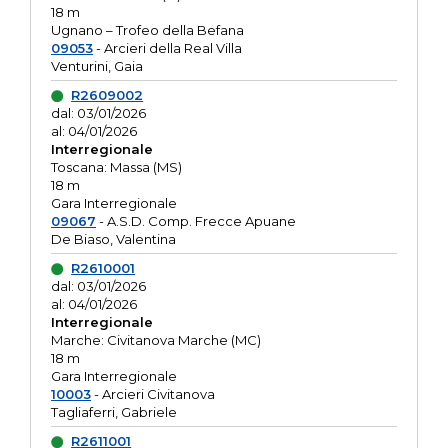
18 m
Ugnano – Trofeo della Befana
09053
- Arcieri della Real Villa
Venturini, Gaia
R2609002
dal: 03/01/2026
al: 04/01/2026
Interregionale
Toscana: Massa (MS)
18 m
Gara Interregionale
09067
- A.S.D. Comp. Frecce Apuane
De Biaso, Valentina
R2610001
dal: 03/01/2026
al: 04/01/2026
Interregionale
Marche: Civitanova Marche (MC)
18 m
Gara Interregionale
10003
- Arcieri Civitanova
Tagliaferri, Gabriele
R2611001