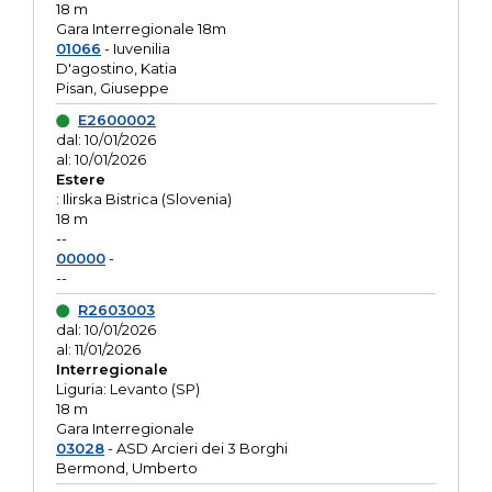
18 m
Gara Interregionale 18m
01066
- Iuvenilia
D'agostino, Katia
Pisan, Giuseppe
E2600002
dal: 10/01/2026
al: 10/01/2026
Estere
: Ilirska Bistrica (Slovenia)
18 m
--
00000
-
--
R2603003
dal: 10/01/2026
al: 11/01/2026
Interregionale
Liguria: Levanto (SP)
18 m
Gara Interregionale
03028
- ASD Arcieri dei 3 Borghi
Bermond, Umberto