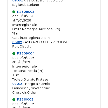
08032
- A.S.D. Ypsilon Arco Club
Bigliardi, Stefano
R2608003
dal: 10/01/2026
al: 11/01/2026
Interregionale
Emilia Romagna: Riccione (RN)
18 m
Gara interregionale 18m
08107
- ASD ARCO CLUB RICCIONE
Poli, Claudio
R2609004
dal: 10/01/2026
al: 11/01/2026
Interregionale
Toscana: Pescia (PT)
18 m
Trofeo Gigliato Pratese
09035
- Borgo al Cornio
Franceschi, Giovacchino
Crescioli, Giulia
R2610002
dal: 10/01/2026