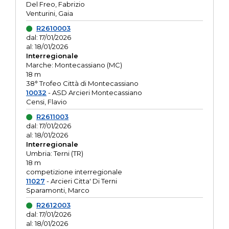
Del Freo, Fabrizio
Venturini, Gaia
R2610003
dal: 17/01/2026
al: 18/01/2026
Interregionale
Marche: Montecassiano (MC)
18 m
38° Trofeo Città di Montecassiano
10032
- ASD Arcieri Montecassiano
Censi, Flavio
R2611003
dal: 17/01/2026
al: 18/01/2026
Interregionale
Umbria: Terni (TR)
18 m
competizione interregionale
11027
- Arcieri Citta' Di Terni
Sparamonti, Marco
R2612003
dal: 17/01/2026
al: 18/01/2026