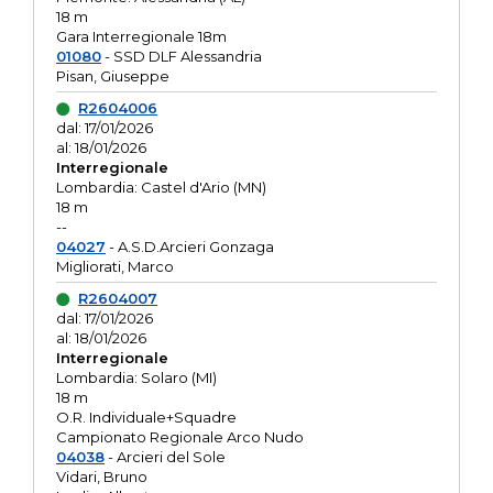
18 m
Gara Interregionale 18m
01080
- SSD DLF Alessandria
Pisan, Giuseppe
R2604006
dal: 17/01/2026
al: 18/01/2026
Interregionale
Lombardia: Castel d'Ario (MN)
18 m
--
04027
- A.S.D.Arcieri Gonzaga
Migliorati, Marco
R2604007
dal: 17/01/2026
al: 18/01/2026
Interregionale
Lombardia: Solaro (MI)
18 m
O.R. Individuale+Squadre
Campionato Regionale Arco Nudo
04038
- Arcieri del Sole
Vidari, Bruno