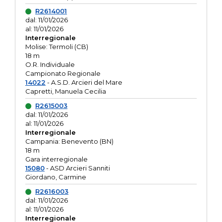
R2614001
dal: 11/01/2026
al: 11/01/2026
Interregionale
Molise: Termoli (CB)
18 m
O.R. Individuale
Campionato Regionale
14022
- A.S.D. Arcieri del Mare
Capretti, Manuela Cecilia
R2615003
dal: 11/01/2026
al: 11/01/2026
Interregionale
Campania: Benevento (BN)
18 m
Gara interregionale
15080
- ASD Arcieri Sanniti
Giordano, Carmine
R2616003
dal: 11/01/2026
al: 11/01/2026
Interregionale