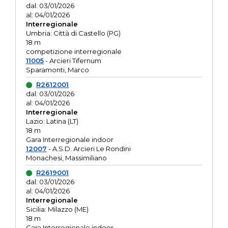
dal: 03/01/2026
al: 04/01/2026
Interregionale
Umbria: Città di Castello (PG)
18 m
competizione interregionale
11005
- Arcieri Tifernum
Sparamonti, Marco
R2612001
dal: 03/01/2026
al: 04/01/2026
Interregionale
Lazio: Latina (LT)
18 m
Gara Interregionale indoor
12007
- A.S.D. Arcieri Le Rondini
Monachesi, Massimiliano
R2619001
dal: 03/01/2026
al: 04/01/2026
Interregionale
Sicilia: Milazzo (ME)
18 m
Gara Interregionale indoor