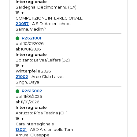
Interregionale
Sardegna: Decimomannu (CA)
18 m
COMPETIZIONE INTERREGIONALE
20057
- A.S.D. Arcieri Ichnos
Sanna, Vladimir
R2621001
dal: 10/01/2026
al: 10/01/2026
Interregionale
Bolzano: Laives/Leifers (BZ)
18 m
Winterpfeile 2026
21002
- Arco Club Laives
Singh, Daya
R2613002
dal: 11/01/2026
al: 11/01/2026
Interregionale
Abruzzo: Ripa Teatina (CH)
18 m
Gara Interregionale
13021
- ASD Arcieri delle Torri
Amura, Giuseppe