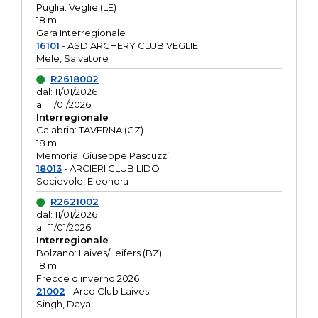
Puglia: Veglie (LE)
18 m
Gara Interregionale
16101
- ASD ARCHERY CLUB VEGLIE
Mele, Salvatore
R2618002
dal: 11/01/2026
al: 11/01/2026
Interregionale
Calabria: TAVERNA (CZ)
18 m
Memorial Giuseppe Pascuzzi
18013
- ARCIERI CLUB LIDO
Socievole, Eleonora
R2621002
dal: 11/01/2026
al: 11/01/2026
Interregionale
Bolzano: Laives/Leifers (BZ)
18 m
Frecce d’inverno 2026
21002
- Arco Club Laives
Singh, Daya