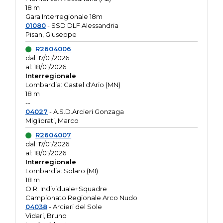
18 m
Gara Interregionale 18m
01080
- SSD DLF Alessandria
Pisan, Giuseppe
R2604006
dal: 17/01/2026
al: 18/01/2026
Interregionale
Lombardia: Castel d'Ario (MN)
18 m
--
04027
- A.S.D.Arcieri Gonzaga
Migliorati, Marco
R2604007
dal: 17/01/2026
al: 18/01/2026
Interregionale
Lombardia: Solaro (MI)
18 m
O.R. Individuale+Squadre
Campionato Regionale Arco Nudo
04038
- Arcieri del Sole
Vidari, Bruno