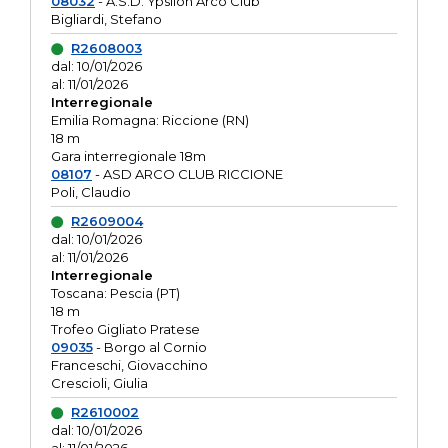
08032
- A.S.D. Ypsilon Arco Club
Bigliardi, Stefano
R2608003
dal: 10/01/2026
al: 11/01/2026
Interregionale
Emilia Romagna: Riccione (RN)
18 m
Gara interregionale 18m
08107
- ASD ARCO CLUB RICCIONE
Poli, Claudio
R2609004
dal: 10/01/2026
al: 11/01/2026
Interregionale
Toscana: Pescia (PT)
18 m
Trofeo Gigliato Pratese
09035
- Borgo al Cornio
Franceschi, Giovacchino
Crescioli, Giulia
R2610002
dal: 10/01/2026