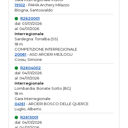
19102
- PAMA Archery Milazzo
Blogna, Santosvaldo
R2620001
dal: 03/01/2026
al: 04/01/2026
Interregionale
Sardegna: Torralba (SS)
18 m
COMPETIZIONE INTERREGIONALE
20061
- ASD ARCIERI MEJLOGU
Cossu, Simone
R2604002
dal: 04/01/2026
al: 04/01/2026
Interregionale
Lombardia: Bonate Sotto (BG)
18 m
Gara Interregionale
04161
- ARCIERI BOSCO DELLE QUERCE
Luglio, Alberto
R2613001
dal: 04/01/2026
al: 04/01/2026