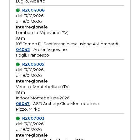
Luglio, Alberto
R2604008
dal: 17/01/2026
al: 18/01/2026
Interregionale
Lombardia: Vigevano (PV)
18 m
10° Torneo Di Sant'antonio esclusione AN lombardi
04042
- Arcieri Vigevano
Fogli, Francesco
R2606005
dal: 17/01/2026
al: 18/01/2026
Interregionale
Veneto: Montebelluna (TV)
18 m
Indoor Montebelluna 2026
06047
- ASD Archery Club Montebelluna
Pizzo, Mirko
R2607003
dal: 17/01/2026
al: 18/01/2026
Interregionale