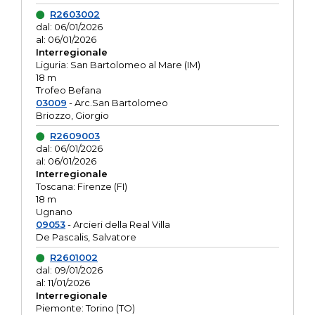
R2603002
dal: 06/01/2026
al: 06/01/2026
Interregionale
Liguria: San Bartolomeo al Mare (IM)
18 m
Trofeo Befana
03009
- Arc.San Bartolomeo
Briozzo, Giorgio
R2609003
dal: 06/01/2026
al: 06/01/2026
Interregionale
Toscana: Firenze (FI)
18 m
Ugnano
09053
- Arcieri della Real Villa
De Pascalis, Salvatore
R2601002
dal: 09/01/2026
al: 11/01/2026
Interregionale
Piemonte: Torino (TO)