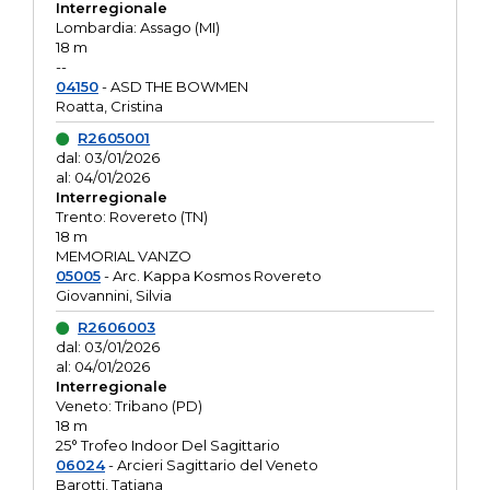
Interregionale
Lombardia: Assago (MI)
18 m
--
04150
- ASD THE BOWMEN
Roatta, Cristina
R2605001
dal: 03/01/2026
al: 04/01/2026
Interregionale
Trento: Rovereto (TN)
18 m
MEMORIAL VANZO
05005
- Arc. Kappa Kosmos Rovereto
Giovannini, Silvia
R2606003
dal: 03/01/2026
al: 04/01/2026
Interregionale
Veneto: Tribano (PD)
18 m
25° Trofeo Indoor Del Sagittario
06024
- Arcieri Sagittario del Veneto
Barotti, Tatiana