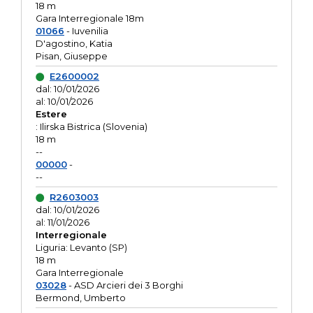
18 m
Gara Interregionale 18m
01066
- Iuvenilia
D'agostino, Katia
Pisan, Giuseppe
E2600002
dal: 10/01/2026
al: 10/01/2026
Estere
: Ilirska Bistrica (Slovenia)
18 m
--
00000
-
--
R2603003
dal: 10/01/2026
al: 11/01/2026
Interregionale
Liguria: Levanto (SP)
18 m
Gara Interregionale
03028
- ASD Arcieri dei 3 Borghi
Bermond, Umberto