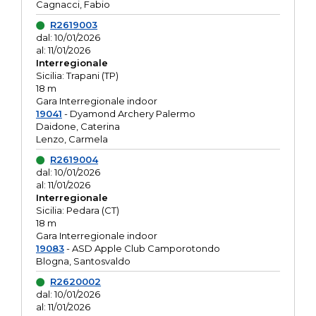
Cagnacci, Fabio
R2619003
dal: 10/01/2026
al: 11/01/2026
Interregionale
Sicilia: Trapani (TP)
18 m
Gara Interregionale indoor
19041
- Dyamond Archery Palermo
Daidone, Caterina
Lenzo, Carmela
R2619004
dal: 10/01/2026
al: 11/01/2026
Interregionale
Sicilia: Pedara (CT)
18 m
Gara Interregionale indoor
19083
- ASD Apple Club Camporotondo
Blogna, Santosvaldo
R2620002
dal: 10/01/2026
al: 11/01/2026