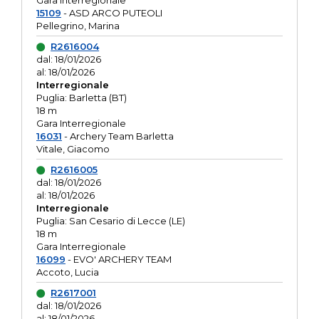
Gara interregionale
15109
- ASD ARCO PUTEOLI
Pellegrino, Marina
R2616004
dal: 18/01/2026
al: 18/01/2026
Interregionale
Puglia: Barletta (BT)
18 m
Gara Interregionale
16031
- Archery Team Barletta
Vitale, Giacomo
R2616005
dal: 18/01/2026
al: 18/01/2026
Interregionale
Puglia: San Cesario di Lecce (LE)
18 m
Gara Interregionale
16099
- EVO' ARCHERY TEAM
Accoto, Lucia
R2617001
dal: 18/01/2026
al: 18/01/2026