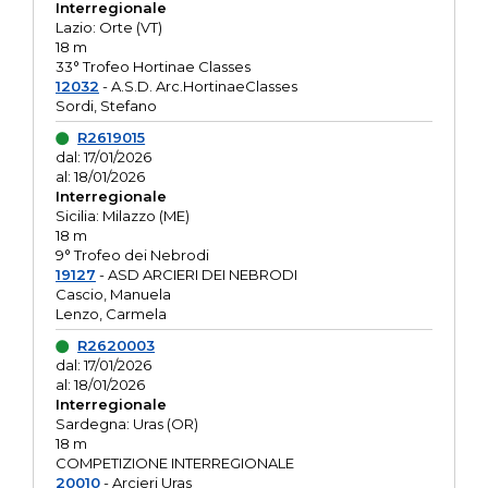
Interregionale
Lazio: Orte (VT)
18 m
33° Trofeo Hortinae Classes
12032
- A.S.D. Arc.HortinaeClasses
Sordi, Stefano
R2619015
dal: 17/01/2026
al: 18/01/2026
Interregionale
Sicilia: Milazzo (ME)
18 m
9° Trofeo dei Nebrodi
19127
- ASD ARCIERI DEI NEBRODI
Cascio, Manuela
Lenzo, Carmela
R2620003
dal: 17/01/2026
al: 18/01/2026
Interregionale
Sardegna: Uras (OR)
18 m
COMPETIZIONE INTERREGIONALE
20010
- Arcieri Uras