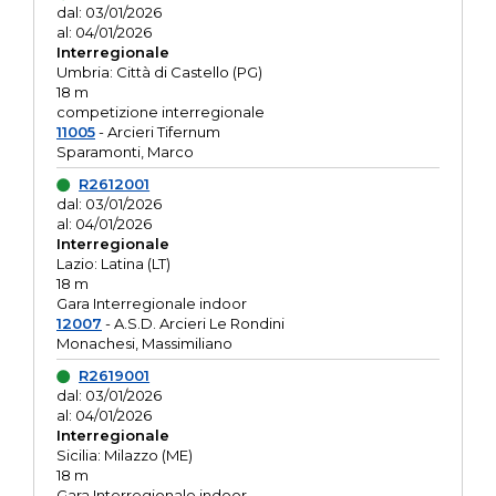
dal: 03/01/2026
al: 04/01/2026
Interregionale
Umbria: Città di Castello (PG)
18 m
competizione interregionale
11005
- Arcieri Tifernum
Sparamonti, Marco
R2612001
dal: 03/01/2026
al: 04/01/2026
Interregionale
Lazio: Latina (LT)
18 m
Gara Interregionale indoor
12007
- A.S.D. Arcieri Le Rondini
Monachesi, Massimiliano
R2619001
dal: 03/01/2026
al: 04/01/2026
Interregionale
Sicilia: Milazzo (ME)
18 m
Gara Interregionale indoor