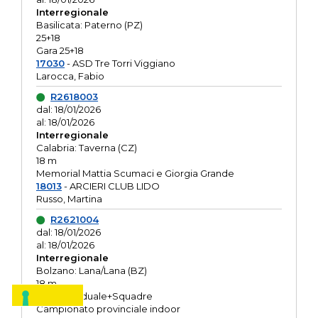
Interregionale
Basilicata: Paterno (PZ)
25+18
Gara 25+18
17030
- ASD Tre Torri Viggiano
Larocca, Fabio
R2618003
dal: 18/01/2026
al: 18/01/2026
Interregionale
Calabria: Taverna (CZ)
18 m
Memorial Mattia Scumaci e Giorgia Grande
18013
- ARCIERI CLUB LIDO
Russo, Martina
R2621004
dal: 18/01/2026
al: 18/01/2026
Interregionale
Bolzano: Lana/Lana (BZ)
18 m
O.R. Individuale+Squadre
Campionato provinciale indoor