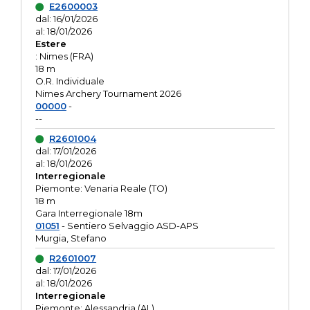
E2600003
dal: 16/01/2026
al: 18/01/2026
Estere
: Nimes (FRA)
18 m
O.R. Individuale
Nimes Archery Tournament 2026
00000
-
--
R2601004
dal: 17/01/2026
al: 18/01/2026
Interregionale
Piemonte: Venaria Reale (TO)
18 m
Gara Interregionale 18m
01051
- Sentiero Selvaggio ASD-APS
Murgia, Stefano
R2601007
dal: 17/01/2026
al: 18/01/2026
Interregionale
Piemonte: Alessandria (AL)