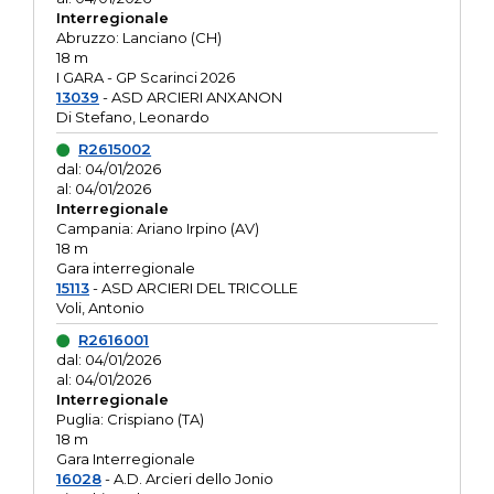
Interregionale
Abruzzo: Lanciano (CH)
18 m
I GARA - GP Scarinci 2026
13039
- ASD ARCIERI ANXANON
Di Stefano, Leonardo
R2615002
dal: 04/01/2026
al: 04/01/2026
Interregionale
Campania: Ariano Irpino (AV)
18 m
Gara interregionale
15113
- ASD ARCIERI DEL TRICOLLE
Voli, Antonio
R2616001
dal: 04/01/2026
al: 04/01/2026
Interregionale
Puglia: Crispiano (TA)
18 m
Gara Interregionale
16028
- A.D. Arcieri dello Jonio