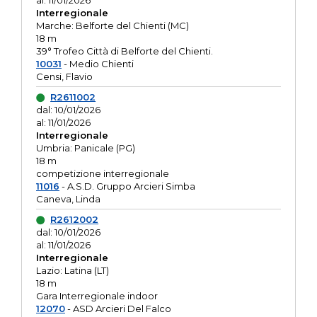
al: 11/01/2026
Interregionale
Marche: Belforte del Chienti (MC)
18 m
39° Trofeo Città di Belforte del Chienti.
10031
- Medio Chienti
Censi, Flavio
R2611002
dal: 10/01/2026
al: 11/01/2026
Interregionale
Umbria: Panicale (PG)
18 m
competizione interregionale
11016
- A.S.D. Gruppo Arcieri Simba
Caneva, Linda
R2612002
dal: 10/01/2026
al: 11/01/2026
Interregionale
Lazio: Latina (LT)
18 m
Gara Interregionale indoor
12070
- ASD Arcieri Del Falco