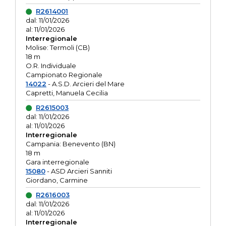
R2614001
dal: 11/01/2026
al: 11/01/2026
Interregionale
Molise: Termoli (CB)
18 m
O.R. Individuale
Campionato Regionale
14022
- A.S.D. Arcieri del Mare
Capretti, Manuela Cecilia
R2615003
dal: 11/01/2026
al: 11/01/2026
Interregionale
Campania: Benevento (BN)
18 m
Gara interregionale
15080
- ASD Arcieri Sanniti
Giordano, Carmine
R2616003
dal: 11/01/2026
al: 11/01/2026
Interregionale