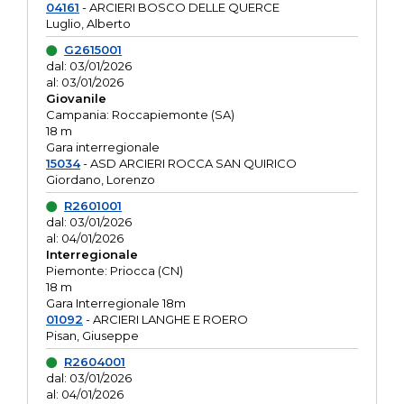
04161
- ARCIERI BOSCO DELLE QUERCE
Luglio, Alberto
G2615001
dal: 03/01/2026
al: 03/01/2026
Giovanile
Campania: Roccapiemonte (SA)
18 m
Gara interregionale
15034
- ASD ARCIERI ROCCA SAN QUIRICO
Giordano, Lorenzo
R2601001
dal: 03/01/2026
al: 04/01/2026
Interregionale
Piemonte: Priocca (CN)
18 m
Gara Interregionale 18m
01092
- ARCIERI LANGHE E ROERO
Pisan, Giuseppe
R2604001
dal: 03/01/2026
al: 04/01/2026