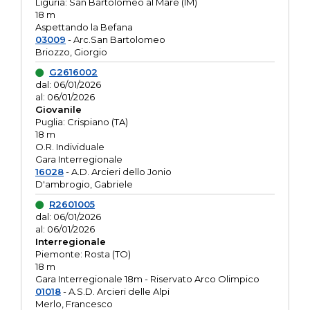
Liguria: San Bartolomeo al Mare (IM)
18 m
Aspettando la Befana
03009
- Arc.San Bartolomeo
Briozzo, Giorgio
G2616002
dal: 06/01/2026
al: 06/01/2026
Giovanile
Puglia: Crispiano (TA)
18 m
O.R. Individuale
Gara Interregionale
16028
- A.D. Arcieri dello Jonio
D'ambrogio, Gabriele
R2601005
dal: 06/01/2026
al: 06/01/2026
Interregionale
Piemonte: Rosta (TO)
18 m
Gara Interregionale 18m - Riservato Arco Olimpico
01018
- A.S.D. Arcieri delle Alpi
Merlo, Francesco