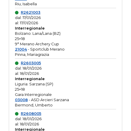
Riu, Isabella
R2621003
dal: 17/01/2026
al: 17/01/2026
Interregionale
Bolzano: Lana/Lana (BZ)
25+18
9° Merano Archery Cup
21004
- Sportclub Merano
Pinna, Mariagrazia
R2603005
dal: 18/01/2026
al: 18/01/2026
Interregionale
Liguria: Sarzana (SP)
25+18
Gara Interregionale
03008
- ASD Arcieri Sarzana
Bermond, Umberto
R2608005
dal: 18/01/2026
al: 18/01/2026
Interregionale