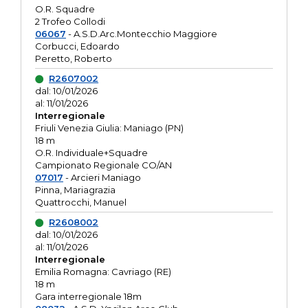
O.R. Squadre
2 Trofeo Collodi
06067
- A.S.D.Arc.Montecchio Maggiore
Corbucci, Edoardo
Peretto, Roberto
R2607002
dal: 10/01/2026
al: 11/01/2026
Interregionale
Friuli Venezia Giulia: Maniago (PN)
18 m
O.R. Individuale+Squadre
Campionato Regionale CO/AN
07017
- Arcieri Maniago
Pinna, Mariagrazia
Quattrocchi, Manuel
R2608002
dal: 10/01/2026
al: 11/01/2026
Interregionale
Emilia Romagna: Cavriago (RE)
18 m
Gara interregionale 18m