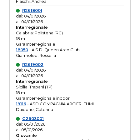
Fiaschi, Andrea
R2618001
dal: 04/01/2026
al: 04/01/2026
Interregionale
Calabria: Polistena (RC)
18 m
Gara Interregionale
18050
- A.S.D. Queen Arco Club
Giarmoleo, Rossella
R2619002
dal: 04/01/2026
al: 04/01/2026
Interregionale
Sicilia: Trapani (TP)
18 m
Gara Interregionale indoor
19116
- ASD COMPAGNIA ARCIERI ELIMI
Daidone, Caterina
G2603001
dal: 05/01/2026
al: 05/01/2026
Giovanile