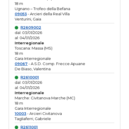
18 m
Ugnano – Trofeo della Befana
09053
- Arcieri della Real Villa
Venturini, Gaia
R2609002
dal: 03/01/2026
al: 04/01/2026
Interregionale
Toscana: Massa (MS)
18 m
Gara Interregionale
09067
- A.S.D. Comp. Frecce Apuane
De Biaso, Valentina
R2610001
dal: 03/01/2026
al: 04/01/2026
Interregionale
Marche: Civitanova Marche (MC)
18 m
Gara Interregionale
10003
- Arcieri Civitanova
Tagliaferri, Gabriele
R2611001