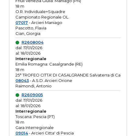
Friuli Venezia Giulia: Maniago (PN)
18 m
O.R. Individuale+Squadre
Campionato Regionale OL
07017
- Arcieri Maniago
Pascotto, Flavia
Cian, Giorgia
R2608004
dal: 17/01/2026
al: 18/01/2026
Interregionale
Emilia Romagna: Casalgrande (RE)
18 m
25° TROFEO CITTA' DI CASALGRANDE Salvaterra di Ca
08043
- A.S.D. Arcieri Orione
Raimondi, Antonio
R2609005
dal: 17/01/2026
al: 18/01/2026
Interregionale
Toscana: Pescia (PT)
18 m
Gara Interregionale
09014
- Arcieri Citta' di Pescia