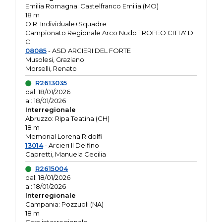
Emilia Romagna: Castelfranco Emilia (MO)
18 m
O.R. Individuale+Squadre
Campionato Regionale Arco Nudo TROFEO CITTA' DI
C
08085
- ASD ARCIERI DEL FORTE
Musolesi, Graziano
Morselli, Renato
R2613035
dal: 18/01/2026
al: 18/01/2026
Interregionale
Abruzzo: Ripa Teatina (CH)
18 m
Memorial Lorena Ridolfi
13014
- Arcieri Il Delfino
Capretti, Manuela Cecilia
R2615004
dal: 18/01/2026
al: 18/01/2026
Interregionale
Campania: Pozzuoli (NA)
18 m