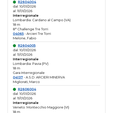
R2604004
dal: 10/01/2026
al: 11/01/2026
Interregionale
Lombardia: Cardano al Campo (VA)
18 m
8° Challenge Tre Torri
04065
- Arcieri Tre Torri
Melone, Fabio
R2604005
dal: 10/01/2026
al: 11/01/2026
Interregionale
Lombardia: Pavia (PV)
18 m
Gara Interregionale
04137
- A.S.D. ARCIERI MINERVA
Migliorati, Marco
R2606004
dal: 10/01/2026
al: 11/01/2026
Interregionale
Veneto: Montecchio Maggiore (VI)
18 m