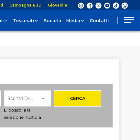
nd
Campagna e 3D
Giovanile
li
Tesserati
Società
Media
Contatti
Scontri Diretti
CERCA
E' possibile la
selezione multipla