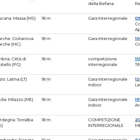
della Befana
Re
scana: Massa (MS)
18 m
Gara Interregionale
0
Co
A
rche: Civitanova
18 m
Gara Interregionale
10
rche (MC)
Ci
bria: Città di
18 m
competizione
11
stello (PG)
interregionale
Ti
zio: Latina (LT)
18 m
Gara Interregionale
1
indoor
Le
cilia: Milazzo (ME)
18 m
Gara Interregionale
19
indoor
Ar
rdegna: Torralba
18 m
COMPETIZIONE
2
S)
INTERREGIONALE
M