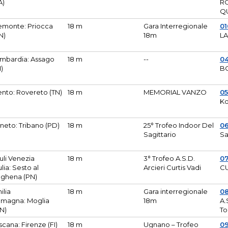
A)
R
Q
emonte: Priocca
18 m
Gara Interregionale
0
N)
18m
L
mbardia: Assago
18 m
--
04
I)
B
ento: Rovereto (TN)
18 m
MEMORIAL VANZO
0
Ko
neto: Tribano (PD)
18 m
25° Trofeo Indoor Del
0
Sagittario
Sa
iuli Venezia
18 m
3° Trofeo A.S.D.
0
ulia: Sesto al
Arcieri Curtis Vadi
CU
ghena (PN)
ilia
18 m
Gara interregionale
0
magna: Moglia
18m
A.
N)
To
scana: Firenze (FI)
18 m
Ugnano – Trofeo
0