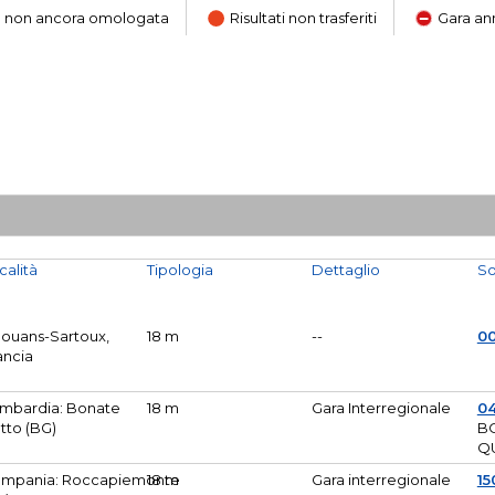
ara non ancora omologata
Risultati non trasferiti
Gara an
calità
Tipologia
Dettaglio
So
Mouans-Sartoux,
18 m
--
0
ancia
mbardia: Bonate
18 m
Gara Interregionale
04
tto (BG)
B
Q
mpania: Roccapiemonte
18 m
Gara interregionale
15