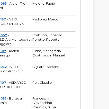
4065
- Arcieri Tre
Melone, Fabio
rri
137
- A.S.D.
Migliorati, Marco
CIERI MINERVA
6067
-
Corbucci, Edoardo
S.D.Arc.Montecchio
Peretto, Roberto
ggiore
7017
- Arcieri
Pinna, Mariagrazia
aniago
Quattrocchi, Manuel
8032
- A.S.D.
Bigliardi, Stefano
silon Arco Club
8107
- ASD ARCO
Poli, Claudio
UB RICCIONE
9035
- Borgo al
Franceschi,
rnio
Giovacchino
Crescioli, Giulia