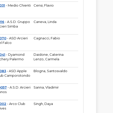
031
- Medio Chienti
Censi, Flavio
016
- A.S.D. Gruppo
Caneva, Linda
cieri Simba
2070
- ASD Arcieri
Cagnacci, Fabio
l Falco
041
- Dyamond
Daidone, Caterina
chery Palermo
Lenzo, Carmela
083
- ASD Apple
Blogna, Santosvaldo
ub Camporotondo
0057
- A.S.D. Arcieri
Sanna, Vladimir
hnos
1002
- Arco Club
Singh, Daya
ives