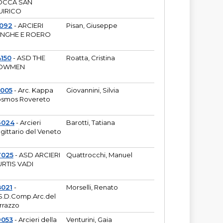
OCCA SAN
UIRICO
1092
- ARCIERI
Pisan, Giuseppe
ANGHE E ROERO
150
- ASD THE
Roatta, Cristina
OWMEN
5005
- Arc. Kappa
Giovannini, Silvia
smos Rovereto
6024
- Arcieri
Barotti, Tatiana
gittario del Veneto
7025
- ASD ARCIERI
Quattrocchi, Manuel
RTIS VADI
8021
-
Morselli, Renato
S.D.Comp.Arc.del
rrazzo
9053
- Arcieri della
Venturini, Gaia