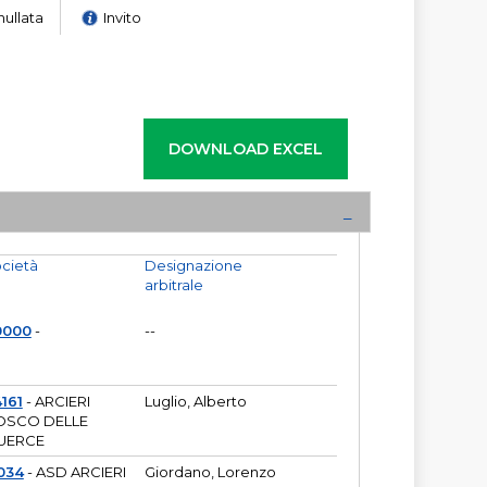
nullata
Invito
cietà
Designazione
arbitrale
0000
-
--
161
- ARCIERI
Luglio, Alberto
OSCO DELLE
UERCE
034
- ASD ARCIERI
Giordano, Lorenzo