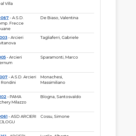
al Villa
9067
- A.S.D.
De Biaso, Valentina
mp. Frecce
puane
003
- Arcieri
Tagliaferri, Gabriele
vitanova
005
- Arcieri
Sparamonti, Marco
fernum
2007
- A.S.D. Arcieri
Monachesi,
 Rondini
Massimiliano
102
- PAMA
Blogna, Santosvaldo
chery Milazzo
0061
- ASD ARCIERI
Cossu, Simone
EJLOGU