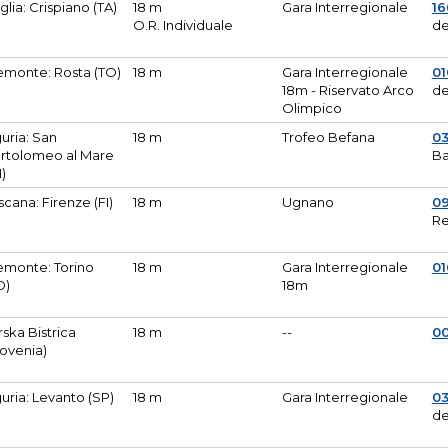
glia: Crispiano (TA)
18 m
Gara Interregionale
1
O.R. Individuale
de
emonte: Rosta (TO)
18 m
Gara Interregionale
01
18m - Riservato Arco
de
Olimpico
guria: San
18 m
Trofeo Befana
0
rtolomeo al Mare
Ba
M)
scana: Firenze (FI)
18 m
Ugnano
0
Re
emonte: Torino
18 m
Gara Interregionale
0
O)
18m
lirska Bistrica
18 m
--
0
lovenia)
guria: Levanto (SP)
18 m
Gara Interregionale
0
de