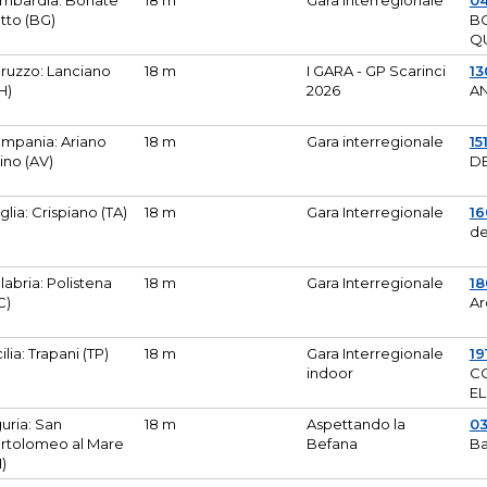
mbardia: Bonate
18 m
Gara Interregionale
04
tto (BG)
B
Q
ruzzo: Lanciano
18 m
I GARA - GP Scarinci
13
H)
2026
A
mpania: Ariano
18 m
Gara interregionale
15
pino (AV)
DE
glia: Crispiano (TA)
18 m
Gara Interregionale
1
de
labria: Polistena
18 m
Gara Interregionale
18
C)
Ar
cilia: Trapani (TP)
18 m
Gara Interregionale
19
indoor
CO
EL
guria: San
18 m
Aspettando la
0
rtolomeo al Mare
Befana
Ba
M)