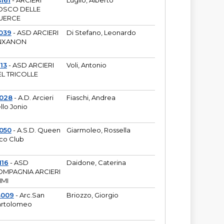
161
- ARCIERI
Luglio, Alberto
OSCO DELLE
UERCE
039
- ASD ARCIERI
Di Stefano, Leonardo
NXANON
113
- ASD ARCIERI
Voli, Antonio
L TRICOLLE
6028
- A.D. Arcieri
Fiaschi, Andrea
llo Jonio
050
- A.S.D. Queen
Giarmoleo, Rossella
co Club
116
- ASD
Daidone, Caterina
MPAGNIA ARCIERI
IMI
3009
- Arc.San
Briozzo, Giorgio
rtolomeo