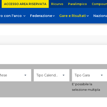
ACCESSO AREA RISERVATA
Ricurvo
Paralimpico
Compou
tiro con l'arco
Federazione
Gare e Risultati
Naziona
Mese
Tipo Calendario
Tipo Gara
E' possibile la
selezione multipla