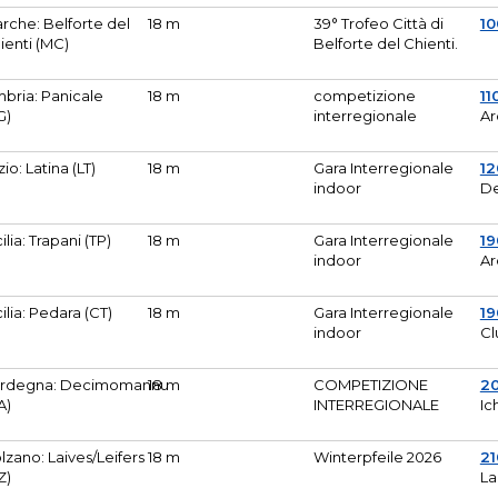
rche: Belforte del
18 m
39° Trofeo Città di
10
ienti (MC)
Belforte del Chienti.
bria: Panicale
18 m
competizione
11
G)
interregionale
Ar
zio: Latina (LT)
18 m
Gara Interregionale
1
indoor
De
cilia: Trapani (TP)
18 m
Gara Interregionale
19
indoor
Ar
cilia: Pedara (CT)
18 m
Gara Interregionale
19
indoor
Cl
rdegna: Decimomannu
18 m
COMPETIZIONE
2
A)
INTERREGIONALE
Ic
lzano: Laives/Leifers
18 m
Winterpfeile 2026
2
Z)
La