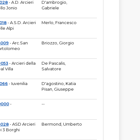
6028
- A.D. Arcieri
D'ambrogio,
llo Jonio
Gabriele
018
- A.S.D. Arcieri
Merlo, Francesco
lle Alpi
3009
- Arc.San
Briozzo, Giorgio
rtolomeo
9053
- Arcieri della
De Pascalis,
al Villa
Salvatore
1066
- Iuvenilia
D'agostino, Katia
Pisan, Giuseppe
0000
-
--
3028
- ASD Arcieri
Bermond, Umberto
i 3 Borghi