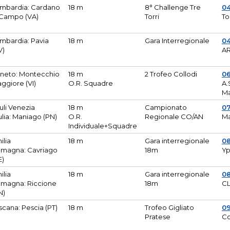
mbardia: Cardano
18 m
8° Challenge Tre
0
 Campo (VA)
Torri
To
mbardia: Pavia
18 m
Gara Interregionale
04
V)
AR
neto: Montecchio
18 m
2 Trofeo Collodi
0
ggiore (VI)
O.R. Squadre
A.
Ma
iuli Venezia
18 m
Campionato
0
ulia: Maniago (PN)
O.R.
Regionale CO/AN
M
Individuale+Squadre
ilia
18 m
Gara interregionale
0
magna: Cavriago
18m
Yp
E)
ilia
18 m
Gara interregionale
0
magna: Riccione
18m
CL
N)
scana: Pescia (PT)
18 m
Trofeo Gigliato
0
Pratese
Co