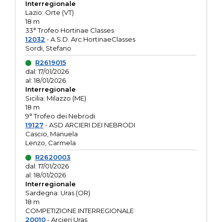
Interregionale
Lazio: Orte (VT)
18 m
33° Trofeo Hortinae Classes
12032
- A.S.D. Arc.HortinaeClasses
Sordi, Stefano
R2619015
dal: 17/01/2026
al: 18/01/2026
Interregionale
Sicilia: Milazzo (ME)
18 m
9° Trofeo dei Nebrodi
19127
- ASD ARCIERI DEI NEBRODI
Cascio, Manuela
Lenzo, Carmela
R2620003
dal: 17/01/2026
al: 18/01/2026
Interregionale
Sardegna: Uras (OR)
18 m
COMPETIZIONE INTERREGIONALE
20010
- Arcieri Uras