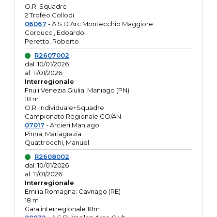
O.R. Squadre
2 Trofeo Collodi
06067
- A.S.D.Arc.Montecchio Maggiore
Corbucci, Edoardo
Peretto, Roberto
R2607002
dal: 10/01/2026
al: 11/01/2026
Interregionale
Friuli Venezia Giulia: Maniago (PN)
18 m
O.R. Individuale+Squadre
Campionato Regionale CO/AN
07017
- Arcieri Maniago
Pinna, Mariagrazia
Quattrocchi, Manuel
R2608002
dal: 10/01/2026
al: 11/01/2026
Interregionale
Emilia Romagna: Cavriago (RE)
18 m
Gara interregionale 18m