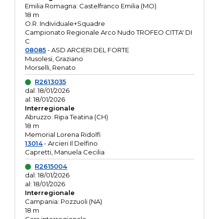
Emilia Romagna: Castelfranco Emilia (MO)
18 m
O.R. Individuale+Squadre
Campionato Regionale Arco Nudo TROFEO CITTA' DI
C
08085
- ASD ARCIERI DEL FORTE
Musolesi, Graziano
Morselli, Renato
R2613035
dal: 18/01/2026
al: 18/01/2026
Interregionale
Abruzzo: Ripa Teatina (CH)
18 m
Memorial Lorena Ridolfi
13014
- Arcieri Il Delfino
Capretti, Manuela Cecilia
R2615004
dal: 18/01/2026
al: 18/01/2026
Interregionale
Campania: Pozzuoli (NA)
18 m