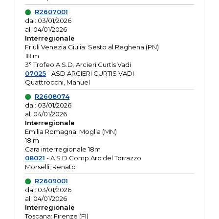
R2607001
dal: 03/01/2026
al: 04/01/2026
Interregionale
Friuli Venezia Giulia: Sesto al Reghena (PN)
18 m
3° Trofeo A.S.D. Arcieri Curtis Vadi
07025
- ASD ARCIERI CURTIS VADI
Quattrocchi, Manuel
R2608074
dal: 03/01/2026
al: 04/01/2026
Interregionale
Emilia Romagna: Moglia (MN)
18 m
Gara interregionale 18m
08021
- A.S.D.Comp.Arc.del Torrazzo
Morselli, Renato
R2609001
dal: 03/01/2026
al: 04/01/2026
Interregionale
Toscana: Firenze (FI)