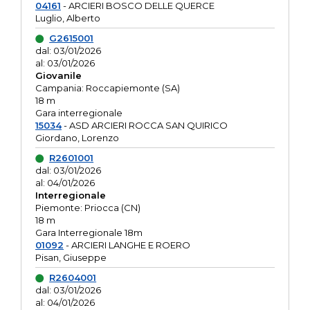
04161
- ARCIERI BOSCO DELLE QUERCE
Luglio, Alberto
G2615001
dal: 03/01/2026
al: 03/01/2026
Giovanile
Campania: Roccapiemonte (SA)
18 m
Gara interregionale
15034
- ASD ARCIERI ROCCA SAN QUIRICO
Giordano, Lorenzo
R2601001
dal: 03/01/2026
al: 04/01/2026
Interregionale
Piemonte: Priocca (CN)
18 m
Gara Interregionale 18m
01092
- ARCIERI LANGHE E ROERO
Pisan, Giuseppe
R2604001
dal: 03/01/2026
al: 04/01/2026