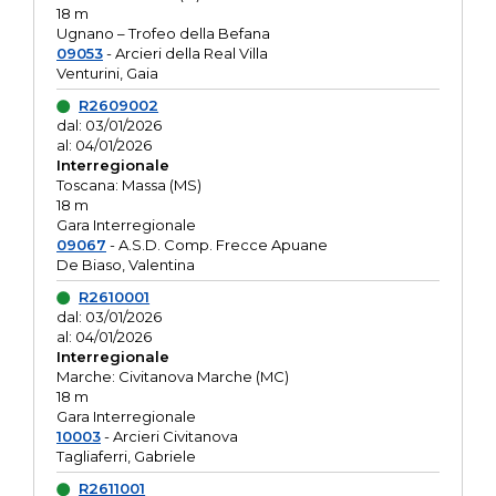
18 m
Ugnano – Trofeo della Befana
09053
- Arcieri della Real Villa
Venturini, Gaia
R2609002
dal: 03/01/2026
al: 04/01/2026
Interregionale
Toscana: Massa (MS)
18 m
Gara Interregionale
09067
- A.S.D. Comp. Frecce Apuane
De Biaso, Valentina
R2610001
dal: 03/01/2026
al: 04/01/2026
Interregionale
Marche: Civitanova Marche (MC)
18 m
Gara Interregionale
10003
- Arcieri Civitanova
Tagliaferri, Gabriele
R2611001