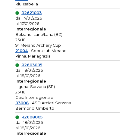
Riu, Isabella
R2621003
dal: 17/01/2026
al: 17/01/2026
Interregionale
Bolzano: Lana/Lana (BZ)
25+18
9° Merano Archery Cup
21004
- Sportclub Merano
Pinna, Mariagrazia
R2603005
dal: 18/01/2026
al: 18/01/2026
Interregionale
Liguria: Sarzana (SP)
25+18
Gara Interregionale
03008
- ASD Arcieri Sarzana
Bermond, Umberto
R2608005
dal: 18/01/2026
al: 18/01/2026
Interregionale