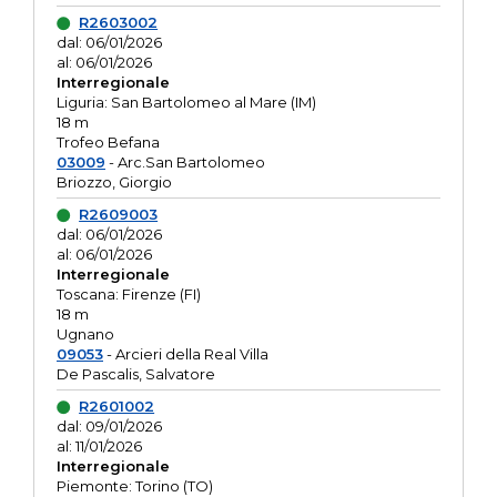
R2603002
dal: 06/01/2026
al: 06/01/2026
Interregionale
Liguria: San Bartolomeo al Mare (IM)
18 m
Trofeo Befana
03009
- Arc.San Bartolomeo
Briozzo, Giorgio
R2609003
dal: 06/01/2026
al: 06/01/2026
Interregionale
Toscana: Firenze (FI)
18 m
Ugnano
09053
- Arcieri della Real Villa
De Pascalis, Salvatore
R2601002
dal: 09/01/2026
al: 11/01/2026
Interregionale
Piemonte: Torino (TO)