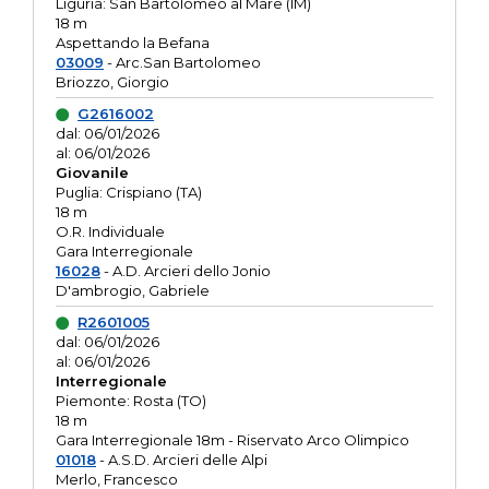
Liguria: San Bartolomeo al Mare (IM)
18 m
Aspettando la Befana
03009
- Arc.San Bartolomeo
Briozzo, Giorgio
G2616002
dal: 06/01/2026
al: 06/01/2026
Giovanile
Puglia: Crispiano (TA)
18 m
O.R. Individuale
Gara Interregionale
16028
- A.D. Arcieri dello Jonio
D'ambrogio, Gabriele
R2601005
dal: 06/01/2026
al: 06/01/2026
Interregionale
Piemonte: Rosta (TO)
18 m
Gara Interregionale 18m - Riservato Arco Olimpico
01018
- A.S.D. Arcieri delle Alpi
Merlo, Francesco