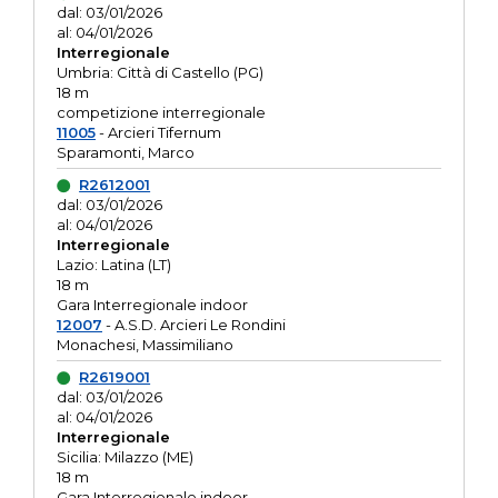
dal: 03/01/2026
al: 04/01/2026
Interregionale
Umbria: Città di Castello (PG)
18 m
competizione interregionale
11005
- Arcieri Tifernum
Sparamonti, Marco
R2612001
dal: 03/01/2026
al: 04/01/2026
Interregionale
Lazio: Latina (LT)
18 m
Gara Interregionale indoor
12007
- A.S.D. Arcieri Le Rondini
Monachesi, Massimiliano
R2619001
dal: 03/01/2026
al: 04/01/2026
Interregionale
Sicilia: Milazzo (ME)
18 m
Gara Interregionale indoor