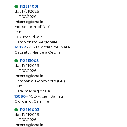
R2614001
dal: 11/01/2026
al: 11/01/2026
Interregionale
Molise: Termoli (CB)
18 m
O.R. Individuale
Campionato Regionale
14022
- A.S.D. Arcieri del Mare
Capretti, Manuela Cecilia
R2615003
dal: 11/01/2026
al: 11/01/2026
Interregionale
Campania: Benevento (BN)
18 m
Gara interregionale
15080
- ASD Arcieri Sanniti
Giordano, Carmine
R2616003
dal: 11/01/2026
al: 11/01/2026
Interregionale