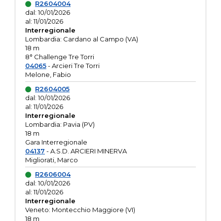
R2604004
dal: 10/01/2026
al: 11/01/2026
Interregionale
Lombardia: Cardano al Campo (VA)
18 m
8° Challenge Tre Torri
04065
- Arcieri Tre Torri
Melone, Fabio
R2604005
dal: 10/01/2026
al: 11/01/2026
Interregionale
Lombardia: Pavia (PV)
18 m
Gara Interregionale
04137
- A.S.D. ARCIERI MINERVA
Migliorati, Marco
R2606004
dal: 10/01/2026
al: 11/01/2026
Interregionale
Veneto: Montecchio Maggiore (VI)
18 m