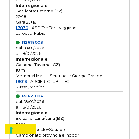
Interregionale
Basilicata: Paterno (PZ)
25+18
Gara 25+18
17030
- ASD Tre Torri Viggiano
Larocca, Fabio
R2618003
dal: 18/01/2026
al: 18/01/2026
Interregionale
Calabria: Taverna (CZ)
18 m
Memorial Mattia Scumaci e Giorgia Grande
18013
- ARCIERI CLUB LIDO
Russo, Martina
R2621004
dal: 18/01/2026
al: 18/01/2026
Interregionale
Bolzano: Lana/Lana (BZ)
18 m
O.R. Individuale+Squadre
Campionato provinciale indoor