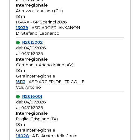
Interregionale
Abruzzo: Lanciano (CH)
18 m
I GARA - GP Scarinci 2026
13039
- ASD ARCIERI ANXANON
Di Stefano, Leonardo
R2615002
dal: 04/01/2026
al: 04/01/2026
Interregionale
Campania: Ariano Irpino (AV)
18 m
Gara interregionale
15113
- ASD ARCIERI DEL TRICOLLE
Voli, Antonio
R2616001
dal: 04/01/2026
al: 04/01/2026
Interregionale
Puglia: Crispiano (TA)
18 m
Gara Interregionale
16028
- A.D. Arcieri dello Jonio