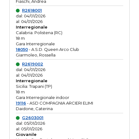
Fiaschi, Andrea
R2618001
dal: 04/01/2026
al: 04/01/2026
Interregionale
Calabria: Polistena (RC)
18 m
Gara Interregionale
18050
- A.S.D. Queen Arco Club
Giarmoleo, Rossella
R2619002
dal: 04/01/2026
al: 04/01/2026
Interregionale
Sicilia: Trapani (TP)
18 m
Gara Interregionale indoor
19116
- ASD COMPAGNIA ARCIERI ELIMI
Daidone, Caterina
G2603001
dal: 05/01/2026
al: 05/01/2026
Giovanile