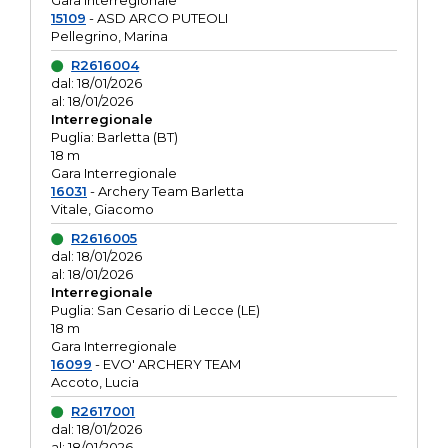
Gara interregionale
15109
- ASD ARCO PUTEOLI
Pellegrino, Marina
R2616004
dal: 18/01/2026
al: 18/01/2026
Interregionale
Puglia: Barletta (BT)
18 m
Gara Interregionale
16031
- Archery Team Barletta
Vitale, Giacomo
R2616005
dal: 18/01/2026
al: 18/01/2026
Interregionale
Puglia: San Cesario di Lecce (LE)
18 m
Gara Interregionale
16099
- EVO' ARCHERY TEAM
Accoto, Lucia
R2617001
dal: 18/01/2026
al: 18/01/2026