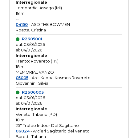
Interregionale
Lombardia: Assago (MI)
18 m
--
04150
- ASD THE BOWMEN
Roatta, Cristina
R2605001
dal: 03/01/2026
al: 04/01/2026
Interregionale
Trento: Rovereto (TN)
18 m
MEMORIAL VANZO
05005
- Arc. Kappa Kosmos Rovereto
Giovannini, Silvia
R2606003
dal: 03/01/2026
al: 04/01/2026
Interregionale
Veneto: Tribano (PD)
18 m
25° Trofeo Indoor Del Sagittario
06024
- Arcieri Sagittario del Veneto
Barotti, Tatiana