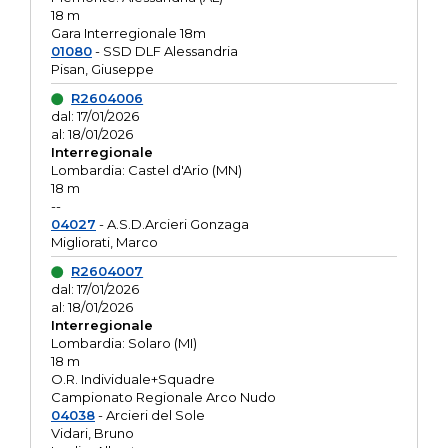
18 m
Gara Interregionale 18m
01080
- SSD DLF Alessandria
Pisan, Giuseppe
R2604006
dal: 17/01/2026
al: 18/01/2026
Interregionale
Lombardia: Castel d'Ario (MN)
18 m
--
04027
- A.S.D.Arcieri Gonzaga
Migliorati, Marco
R2604007
dal: 17/01/2026
al: 18/01/2026
Interregionale
Lombardia: Solaro (MI)
18 m
O.R. Individuale+Squadre
Campionato Regionale Arco Nudo
04038
- Arcieri del Sole
Vidari, Bruno