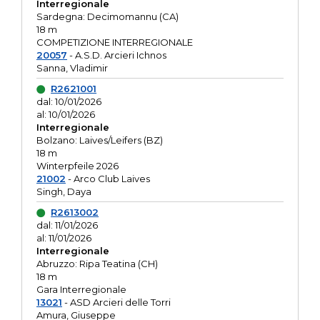
Interregionale
Sardegna: Decimomannu (CA)
18 m
COMPETIZIONE INTERREGIONALE
20057
- A.S.D. Arcieri Ichnos
Sanna, Vladimir
R2621001
dal: 10/01/2026
al: 10/01/2026
Interregionale
Bolzano: Laives/Leifers (BZ)
18 m
Winterpfeile 2026
21002
- Arco Club Laives
Singh, Daya
R2613002
dal: 11/01/2026
al: 11/01/2026
Interregionale
Abruzzo: Ripa Teatina (CH)
18 m
Gara Interregionale
13021
- ASD Arcieri delle Torri
Amura, Giuseppe