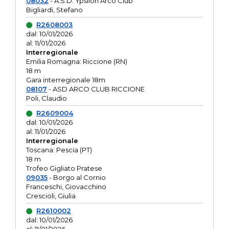
08032
- A.S.D. Ypsilon Arco Club
Bigliardi, Stefano
R2608003
dal: 10/01/2026
al: 11/01/2026
Interregionale
Emilia Romagna: Riccione (RN)
18 m
Gara interregionale 18m
08107
- ASD ARCO CLUB RICCIONE
Poli, Claudio
R2609004
dal: 10/01/2026
al: 11/01/2026
Interregionale
Toscana: Pescia (PT)
18 m
Trofeo Gigliato Pratese
09035
- Borgo al Cornio
Franceschi, Giovacchino
Crescioli, Giulia
R2610002
dal: 10/01/2026