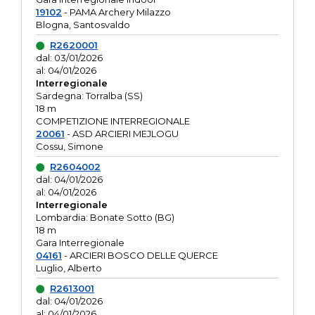
19102
- PAMA Archery Milazzo
Blogna, Santosvaldo
R2620001
dal: 03/01/2026
al: 04/01/2026
Interregionale
Sardegna: Torralba (SS)
18 m
COMPETIZIONE INTERREGIONALE
20061
- ASD ARCIERI MEJLOGU
Cossu, Simone
R2604002
dal: 04/01/2026
al: 04/01/2026
Interregionale
Lombardia: Bonate Sotto (BG)
18 m
Gara Interregionale
04161
- ARCIERI BOSCO DELLE QUERCE
Luglio, Alberto
R2613001
dal: 04/01/2026
al: 04/01/2026