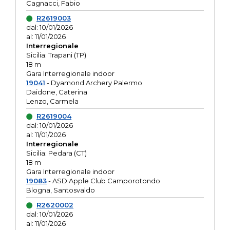
Cagnacci, Fabio
R2619003
dal: 10/01/2026
al: 11/01/2026
Interregionale
Sicilia: Trapani (TP)
18 m
Gara Interregionale indoor
19041
- Dyamond Archery Palermo
Daidone, Caterina
Lenzo, Carmela
R2619004
dal: 10/01/2026
al: 11/01/2026
Interregionale
Sicilia: Pedara (CT)
18 m
Gara Interregionale indoor
19083
- ASD Apple Club Camporotondo
Blogna, Santosvaldo
R2620002
dal: 10/01/2026
al: 11/01/2026