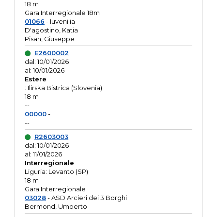
18 m
Gara Interregionale 18m
01066
- Iuvenilia
D'agostino, Katia
Pisan, Giuseppe
E2600002
dal: 10/01/2026
al: 10/01/2026
Estere
: Ilirska Bistrica (Slovenia)
18 m
--
00000
-
--
R2603003
dal: 10/01/2026
al: 11/01/2026
Interregionale
Liguria: Levanto (SP)
18 m
Gara Interregionale
03028
- ASD Arcieri dei 3 Borghi
Bermond, Umberto