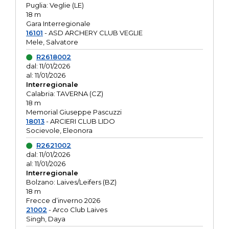
Puglia: Veglie (LE)
18 m
Gara Interregionale
16101
- ASD ARCHERY CLUB VEGLIE
Mele, Salvatore
R2618002
dal: 11/01/2026
al: 11/01/2026
Interregionale
Calabria: TAVERNA (CZ)
18 m
Memorial Giuseppe Pascuzzi
18013
- ARCIERI CLUB LIDO
Socievole, Eleonora
R2621002
dal: 11/01/2026
al: 11/01/2026
Interregionale
Bolzano: Laives/Leifers (BZ)
18 m
Frecce d’inverno 2026
21002
- Arco Club Laives
Singh, Daya