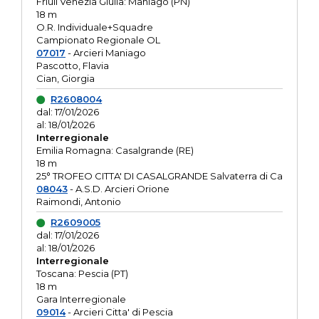
Friuli Venezia Giulia: Maniago (PN)
18 m
O.R. Individuale+Squadre
Campionato Regionale OL
07017
- Arcieri Maniago
Pascotto, Flavia
Cian, Giorgia
R2608004
dal: 17/01/2026
al: 18/01/2026
Interregionale
Emilia Romagna: Casalgrande (RE)
18 m
25° TROFEO CITTA' DI CASALGRANDE Salvaterra di Ca
08043
- A.S.D. Arcieri Orione
Raimondi, Antonio
R2609005
dal: 17/01/2026
al: 18/01/2026
Interregionale
Toscana: Pescia (PT)
18 m
Gara Interregionale
09014
- Arcieri Citta' di Pescia