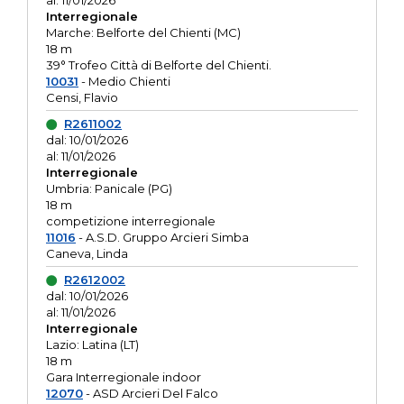
al: 11/01/2026
Interregionale
Marche: Belforte del Chienti (MC)
18 m
39° Trofeo Città di Belforte del Chienti.
10031
- Medio Chienti
Censi, Flavio
R2611002
dal: 10/01/2026
al: 11/01/2026
Interregionale
Umbria: Panicale (PG)
18 m
competizione interregionale
11016
- A.S.D. Gruppo Arcieri Simba
Caneva, Linda
R2612002
dal: 10/01/2026
al: 11/01/2026
Interregionale
Lazio: Latina (LT)
18 m
Gara Interregionale indoor
12070
- ASD Arcieri Del Falco