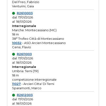
Del Freo, Fabrizio
Venturini, Gaia
R2610003
dal: 17/01/2026
al: 18/01/2026
Interregionale
Marche: Montecassiano (MC)
18 m
38° Trofeo Città di Montecassiano
10032
- ASD Arcieri Montecassiano
Censi, Flavio
R2611003
dal: 17/01/2026
al: 18/01/2026
Interregionale
Umbria: Terni (TR)
18 m
competizione interregionale
11027
- Arcieri Citta' Di Terni
Sparamonti, Marco
R2612003
dal: 17/01/2026
al: 18/01/2026