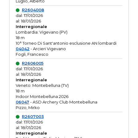
Luglio, Alberto
R2604008
dal: 17/01/2026
al: 18/01/2026
Interregionale
Lombardia: Vigevano (PV)
18 m
10° Torneo Di Sant'antonio esclusione AN lombardi
04042
- Arcieri Vigevano
Fogli, Francesco
R2606005
dal: 17/01/2026
al: 18/01/2026
Interregionale
Veneto: Montebelluna (TV)
18 m
Indoor Montebelluna 2026
06047
- ASD Archery Club Montebelluna
Pizzo, Mirko
R2607003
dal: 17/01/2026
al: 18/01/2026
Interregionale