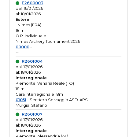
E2600003
dal: 16/01/2026
al: 18/01/2026
Estere
: Nimes (FRA)
18 m
O.R. Individuale
Nimes Archery Tournament 2026
00000
-
--
R2601004
dal: 17/01/2026
al: 18/01/2026
Interregionale
Piemonte: Venaria Reale (TO)
18 m
Gara Interregionale 18m
01051
- Sentiero Selvaggio ASD-APS
Murgia, Stefano
R2601007
dal: 17/01/2026
al: 18/01/2026
Interregionale
Piemonte: Alessandria (AL)