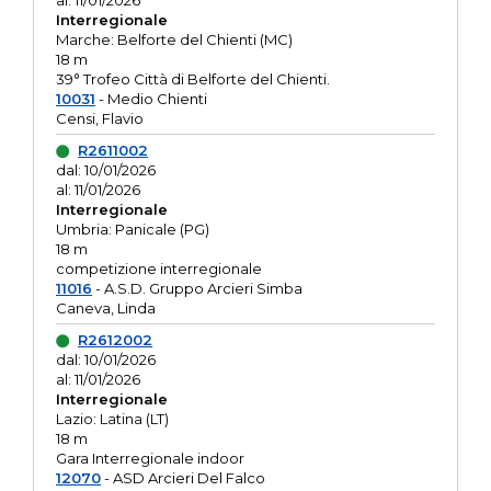
al: 11/01/2026
Interregionale
Marche: Belforte del Chienti (MC)
18 m
39° Trofeo Città di Belforte del Chienti.
10031
- Medio Chienti
Censi, Flavio
R2611002
dal: 10/01/2026
al: 11/01/2026
Interregionale
Umbria: Panicale (PG)
18 m
competizione interregionale
11016
- A.S.D. Gruppo Arcieri Simba
Caneva, Linda
R2612002
dal: 10/01/2026
al: 11/01/2026
Interregionale
Lazio: Latina (LT)
18 m
Gara Interregionale indoor
12070
- ASD Arcieri Del Falco