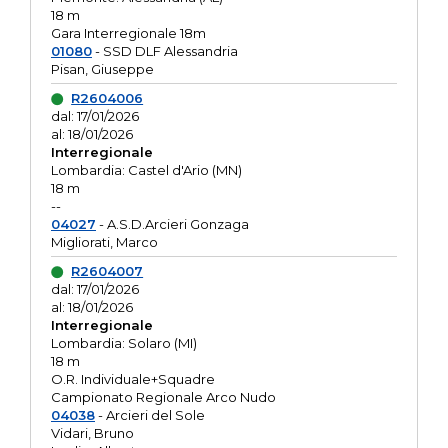
18 m
Gara Interregionale 18m
01080
- SSD DLF Alessandria
Pisan, Giuseppe
R2604006
dal: 17/01/2026
al: 18/01/2026
Interregionale
Lombardia: Castel d'Ario (MN)
18 m
--
04027
- A.S.D.Arcieri Gonzaga
Migliorati, Marco
R2604007
dal: 17/01/2026
al: 18/01/2026
Interregionale
Lombardia: Solaro (MI)
18 m
O.R. Individuale+Squadre
Campionato Regionale Arco Nudo
04038
- Arcieri del Sole
Vidari, Bruno