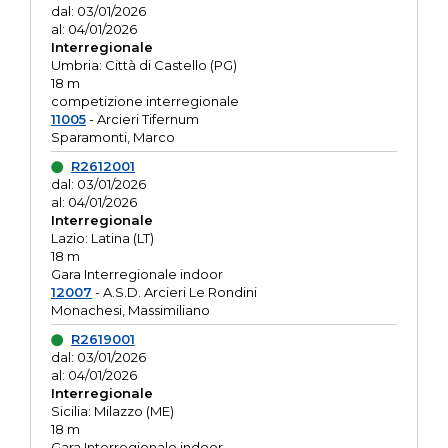
dal: 03/01/2026
al: 04/01/2026
Interregionale
Umbria: Città di Castello (PG)
18 m
competizione interregionale
11005
- Arcieri Tifernum
Sparamonti, Marco
R2612001
dal: 03/01/2026
al: 04/01/2026
Interregionale
Lazio: Latina (LT)
18 m
Gara Interregionale indoor
12007
- A.S.D. Arcieri Le Rondini
Monachesi, Massimiliano
R2619001
dal: 03/01/2026
al: 04/01/2026
Interregionale
Sicilia: Milazzo (ME)
18 m
Gara Interregionale indoor