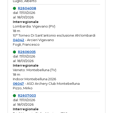
Luglio, Alberto
R2604008
dal: 17/01/2026
al: 18/01/2026
Interregionale
Lombardia: Vigevano (PV)
18 m
10° Torneo Di Sant'antonio esclusione AN lombardi
04042
- Arcieri Vigevano
Fogli, Francesco
R2606005
dal: 17/01/2026
al: 18/01/2026
Interregionale
Veneto: Montebelluna (TV)
18 m
Indoor Montebelluna 2026
06047
- ASD Archery Club Montebelluna
Pizzo, Mirko
R2607003
dal: 17/01/2026
al: 18/01/2026
Interregionale