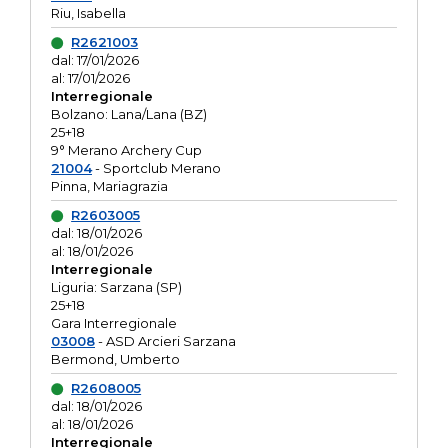
Riu, Isabella
R2621003
dal: 17/01/2026
al: 17/01/2026
Interregionale
Bolzano: Lana/Lana (BZ)
25+18
9° Merano Archery Cup
21004
- Sportclub Merano
Pinna, Mariagrazia
R2603005
dal: 18/01/2026
al: 18/01/2026
Interregionale
Liguria: Sarzana (SP)
25+18
Gara Interregionale
03008
- ASD Arcieri Sarzana
Bermond, Umberto
R2608005
dal: 18/01/2026
al: 18/01/2026
Interregionale