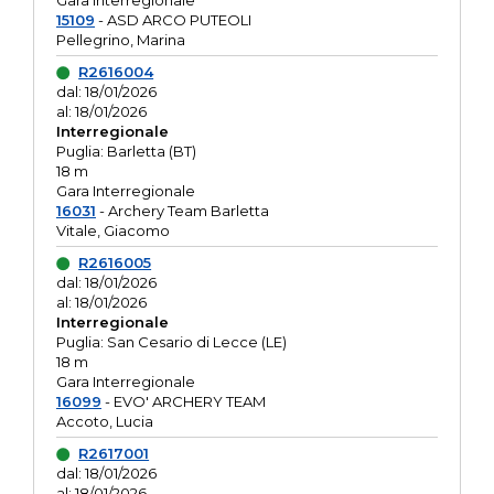
Gara interregionale
15109
- ASD ARCO PUTEOLI
Pellegrino, Marina
R2616004
dal: 18/01/2026
al: 18/01/2026
Interregionale
Puglia: Barletta (BT)
18 m
Gara Interregionale
16031
- Archery Team Barletta
Vitale, Giacomo
R2616005
dal: 18/01/2026
al: 18/01/2026
Interregionale
Puglia: San Cesario di Lecce (LE)
18 m
Gara Interregionale
16099
- EVO' ARCHERY TEAM
Accoto, Lucia
R2617001
dal: 18/01/2026
al: 18/01/2026