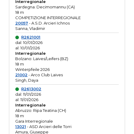
Interregionale
Sardegna: Decimomannu (CA)
18 m
COMPETIZIONE INTERREGIONALE
20057
- A.S.D. Arcieri Ichnos
Sanna, Vladimir
R2621001
dal: 10/01/2026
al: 10/01/2026
Interregionale
Bolzano: Laives/Leifers (BZ)
18 m
Winterpfeile 2026
21002
- Arco Club Laives
Singh, Daya
R2613002
dal: 11/01/2026
al: 11/01/2026
Interregionale
Abruzzo: Ripa Teatina (CH)
18 m
Gara Interregionale
13021
- ASD Arcieri delle Torri
Amura, Giuseppe