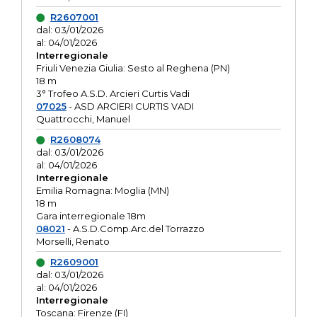
R2607001
dal: 03/01/2026
al: 04/01/2026
Interregionale
Friuli Venezia Giulia: Sesto al Reghena (PN)
18 m
3° Trofeo A.S.D. Arcieri Curtis Vadi
07025
- ASD ARCIERI CURTIS VADI
Quattrocchi, Manuel
R2608074
dal: 03/01/2026
al: 04/01/2026
Interregionale
Emilia Romagna: Moglia (MN)
18 m
Gara interregionale 18m
08021
- A.S.D.Comp.Arc.del Torrazzo
Morselli, Renato
R2609001
dal: 03/01/2026
al: 04/01/2026
Interregionale
Toscana: Firenze (FI)