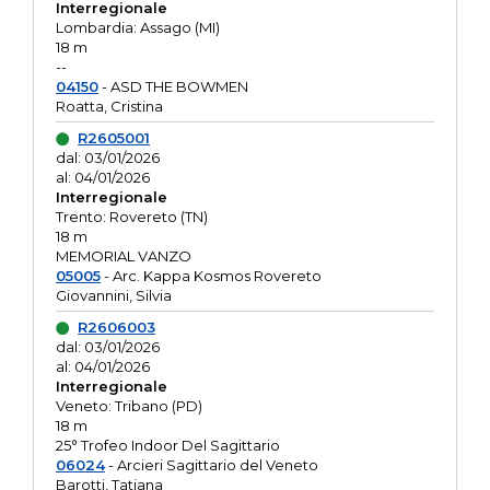
Interregionale
Lombardia: Assago (MI)
18 m
--
04150
- ASD THE BOWMEN
Roatta, Cristina
R2605001
dal: 03/01/2026
al: 04/01/2026
Interregionale
Trento: Rovereto (TN)
18 m
MEMORIAL VANZO
05005
- Arc. Kappa Kosmos Rovereto
Giovannini, Silvia
R2606003
dal: 03/01/2026
al: 04/01/2026
Interregionale
Veneto: Tribano (PD)
18 m
25° Trofeo Indoor Del Sagittario
06024
- Arcieri Sagittario del Veneto
Barotti, Tatiana