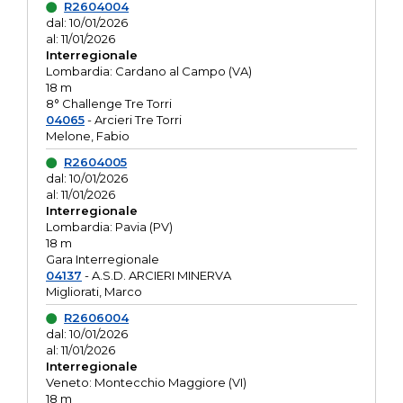
R2604004
dal: 10/01/2026
al: 11/01/2026
Interregionale
Lombardia: Cardano al Campo (VA)
18 m
8° Challenge Tre Torri
04065
- Arcieri Tre Torri
Melone, Fabio
R2604005
dal: 10/01/2026
al: 11/01/2026
Interregionale
Lombardia: Pavia (PV)
18 m
Gara Interregionale
04137
- A.S.D. ARCIERI MINERVA
Migliorati, Marco
R2606004
dal: 10/01/2026
al: 11/01/2026
Interregionale
Veneto: Montecchio Maggiore (VI)
18 m