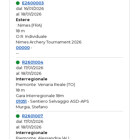
E2600003
dal: 16/01/2026
al: 18/01/2026
Estere
: Nimes (FRA)
18 m
O.R. Individuale
Nimes Archery Tournament 2026
00000
-
--
R2601004
dal: 17/01/2026
al: 18/01/2026
Interregionale
Piemonte: Venaria Reale (TO)
18 m
Gara Interregionale 18m
01051
- Sentiero Selvaggio ASD-APS
Murgia, Stefano
R2601007
dal: 17/01/2026
al: 18/01/2026
Interregionale
Piemonte: Alessandria (AL)