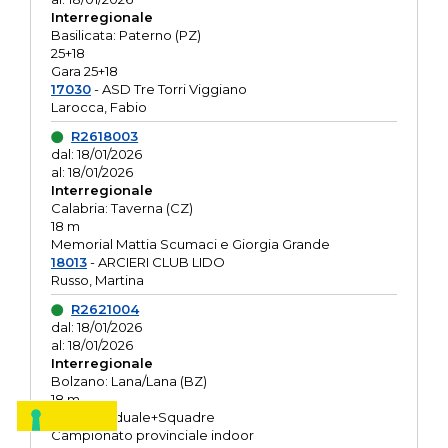
Interregionale
Basilicata: Paterno (PZ)
25+18
Gara 25+18
17030
- ASD Tre Torri Viggiano
Larocca, Fabio
R2618003
dal: 18/01/2026
al: 18/01/2026
Interregionale
Calabria: Taverna (CZ)
18 m
Memorial Mattia Scumaci e Giorgia Grande
18013
- ARCIERI CLUB LIDO
Russo, Martina
R2621004
dal: 18/01/2026
al: 18/01/2026
Interregionale
Bolzano: Lana/Lana (BZ)
18 m
O.R. Individuale+Squadre
Campionato provinciale indoor