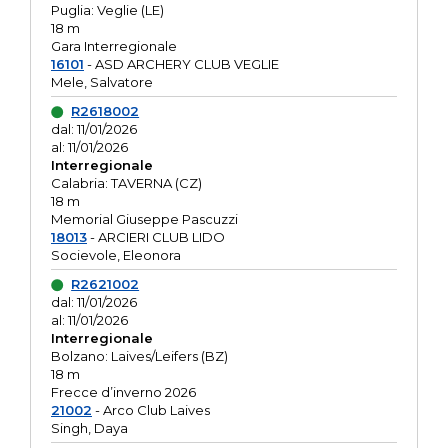
Puglia: Veglie (LE)
18 m
Gara Interregionale
16101
- ASD ARCHERY CLUB VEGLIE
Mele, Salvatore
R2618002
dal: 11/01/2026
al: 11/01/2026
Interregionale
Calabria: TAVERNA (CZ)
18 m
Memorial Giuseppe Pascuzzi
18013
- ARCIERI CLUB LIDO
Socievole, Eleonora
R2621002
dal: 11/01/2026
al: 11/01/2026
Interregionale
Bolzano: Laives/Leifers (BZ)
18 m
Frecce d’inverno 2026
21002
- Arco Club Laives
Singh, Daya