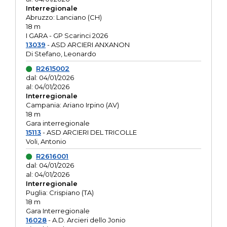
Interregionale
Abruzzo: Lanciano (CH)
18 m
I GARA - GP Scarinci 2026
13039
- ASD ARCIERI ANXANON
Di Stefano, Leonardo
R2615002
dal: 04/01/2026
al: 04/01/2026
Interregionale
Campania: Ariano Irpino (AV)
18 m
Gara interregionale
15113
- ASD ARCIERI DEL TRICOLLE
Voli, Antonio
R2616001
dal: 04/01/2026
al: 04/01/2026
Interregionale
Puglia: Crispiano (TA)
18 m
Gara Interregionale
16028
- A.D. Arcieri dello Jonio