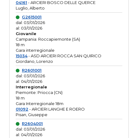
04161
- ARCIERI BOSCO DELLE QUERCE
Luglio, Alberto
G2615001
dal: 03/01/2026
al: 03/01/2026
Giovanile
Campania: Roccapiemonte (SA)
18 m
Gara interregionale
15034
- ASD ARCIERI ROCCA SAN QUIRICO
Giordano, Lorenzo
R2601001
dal: 03/01/2026
al: 04/01/2026
Interregionale
Piemonte: Priocca (CN)
18 m
Gara Interregionale 18m
01092
- ARCIERI LANGHE E ROERO
Pisan, Giuseppe
R2604001
dal: 03/01/2026
al: 04/01/2026