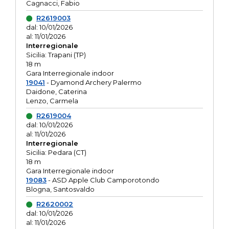
Cagnacci, Fabio
R2619003
dal: 10/01/2026
al: 11/01/2026
Interregionale
Sicilia: Trapani (TP)
18 m
Gara Interregionale indoor
19041
- Dyamond Archery Palermo
Daidone, Caterina
Lenzo, Carmela
R2619004
dal: 10/01/2026
al: 11/01/2026
Interregionale
Sicilia: Pedara (CT)
18 m
Gara Interregionale indoor
19083
- ASD Apple Club Camporotondo
Blogna, Santosvaldo
R2620002
dal: 10/01/2026
al: 11/01/2026