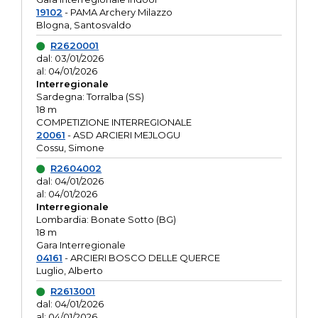
19102
- PAMA Archery Milazzo
Blogna, Santosvaldo
R2620001
dal: 03/01/2026
al: 04/01/2026
Interregionale
Sardegna: Torralba (SS)
18 m
COMPETIZIONE INTERREGIONALE
20061
- ASD ARCIERI MEJLOGU
Cossu, Simone
R2604002
dal: 04/01/2026
al: 04/01/2026
Interregionale
Lombardia: Bonate Sotto (BG)
18 m
Gara Interregionale
04161
- ARCIERI BOSCO DELLE QUERCE
Luglio, Alberto
R2613001
dal: 04/01/2026
al: 04/01/2026