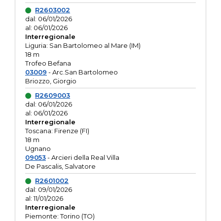
R2603002
dal: 06/01/2026
al: 06/01/2026
Interregionale
Liguria: San Bartolomeo al Mare (IM)
18 m
Trofeo Befana
03009
- Arc.San Bartolomeo
Briozzo, Giorgio
R2609003
dal: 06/01/2026
al: 06/01/2026
Interregionale
Toscana: Firenze (FI)
18 m
Ugnano
09053
- Arcieri della Real Villa
De Pascalis, Salvatore
R2601002
dal: 09/01/2026
al: 11/01/2026
Interregionale
Piemonte: Torino (TO)