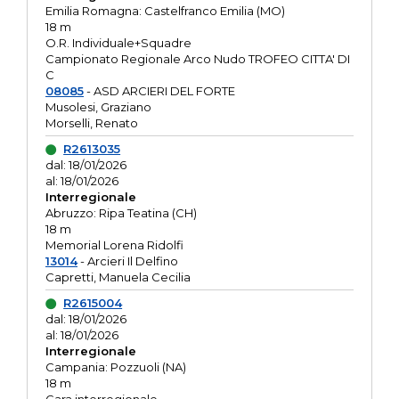
Emilia Romagna: Castelfranco Emilia (MO)
18 m
O.R. Individuale+Squadre
Campionato Regionale Arco Nudo TROFEO CITTA' DI
C
08085
- ASD ARCIERI DEL FORTE
Musolesi, Graziano
Morselli, Renato
R2613035
dal: 18/01/2026
al: 18/01/2026
Interregionale
Abruzzo: Ripa Teatina (CH)
18 m
Memorial Lorena Ridolfi
13014
- Arcieri Il Delfino
Capretti, Manuela Cecilia
R2615004
dal: 18/01/2026
al: 18/01/2026
Interregionale
Campania: Pozzuoli (NA)
18 m