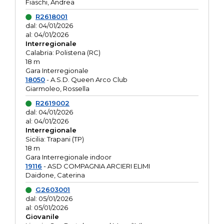
Fiaschi, Andrea
R2618001
dal: 04/01/2026
al: 04/01/2026
Interregionale
Calabria: Polistena (RC)
18 m
Gara Interregionale
18050
- A.S.D. Queen Arco Club
Giarmoleo, Rossella
R2619002
dal: 04/01/2026
al: 04/01/2026
Interregionale
Sicilia: Trapani (TP)
18 m
Gara Interregionale indoor
19116
- ASD COMPAGNIA ARCIERI ELIMI
Daidone, Caterina
G2603001
dal: 05/01/2026
al: 05/01/2026
Giovanile