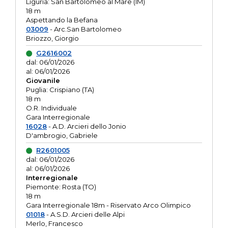
Liguria: San Bartolomeo al Mare (IM)
18 m
Aspettando la Befana
03009
- Arc.San Bartolomeo
Briozzo, Giorgio
G2616002
dal: 06/01/2026
al: 06/01/2026
Giovanile
Puglia: Crispiano (TA)
18 m
O.R. Individuale
Gara Interregionale
16028
- A.D. Arcieri dello Jonio
D'ambrogio, Gabriele
R2601005
dal: 06/01/2026
al: 06/01/2026
Interregionale
Piemonte: Rosta (TO)
18 m
Gara Interregionale 18m - Riservato Arco Olimpico
01018
- A.S.D. Arcieri delle Alpi
Merlo, Francesco