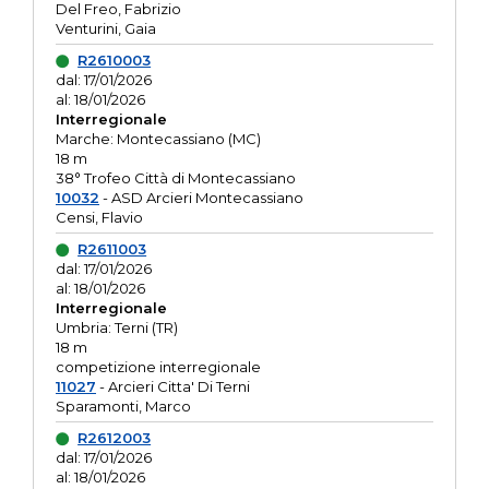
Del Freo, Fabrizio
Venturini, Gaia
R2610003
dal: 17/01/2026
al: 18/01/2026
Interregionale
Marche: Montecassiano (MC)
18 m
38° Trofeo Città di Montecassiano
10032
- ASD Arcieri Montecassiano
Censi, Flavio
R2611003
dal: 17/01/2026
al: 18/01/2026
Interregionale
Umbria: Terni (TR)
18 m
competizione interregionale
11027
- Arcieri Citta' Di Terni
Sparamonti, Marco
R2612003
dal: 17/01/2026
al: 18/01/2026