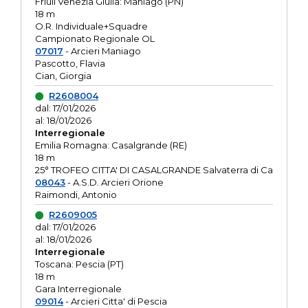
Friuli Venezia Giulia: Maniago (PN)
18 m
O.R. Individuale+Squadre
Campionato Regionale OL
07017
- Arcieri Maniago
Pascotto, Flavia
Cian, Giorgia
R2608004
dal: 17/01/2026
al: 18/01/2026
Interregionale
Emilia Romagna: Casalgrande (RE)
18 m
25° TROFEO CITTA' DI CASALGRANDE Salvaterra di Ca
08043
- A.S.D. Arcieri Orione
Raimondi, Antonio
R2609005
dal: 17/01/2026
al: 18/01/2026
Interregionale
Toscana: Pescia (PT)
18 m
Gara Interregionale
09014
- Arcieri Citta' di Pescia