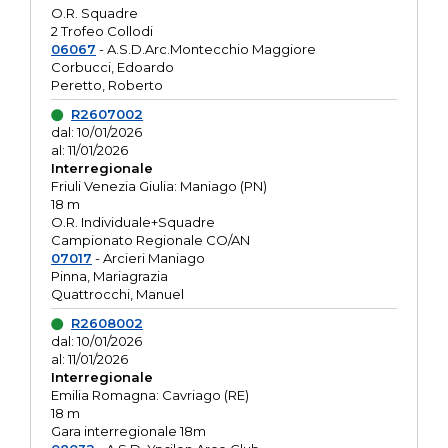
O.R. Squadre
2 Trofeo Collodi
06067
- A.S.D.Arc.Montecchio Maggiore
Corbucci, Edoardo
Peretto, Roberto
R2607002
dal: 10/01/2026
al: 11/01/2026
Interregionale
Friuli Venezia Giulia: Maniago (PN)
18 m
O.R. Individuale+Squadre
Campionato Regionale CO/AN
07017
- Arcieri Maniago
Pinna, Mariagrazia
Quattrocchi, Manuel
R2608002
dal: 10/01/2026
al: 11/01/2026
Interregionale
Emilia Romagna: Cavriago (RE)
18 m
Gara interregionale 18m