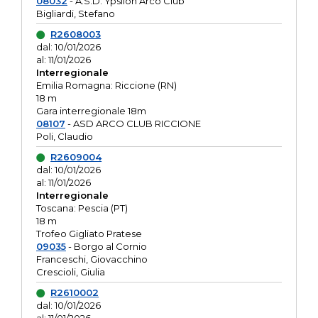
08032
- A.S.D. Ypsilon Arco Club
Bigliardi, Stefano
R2608003
dal: 10/01/2026
al: 11/01/2026
Interregionale
Emilia Romagna: Riccione (RN)
18 m
Gara interregionale 18m
08107
- ASD ARCO CLUB RICCIONE
Poli, Claudio
R2609004
dal: 10/01/2026
al: 11/01/2026
Interregionale
Toscana: Pescia (PT)
18 m
Trofeo Gigliato Pratese
09035
- Borgo al Cornio
Franceschi, Giovacchino
Crescioli, Giulia
R2610002
dal: 10/01/2026