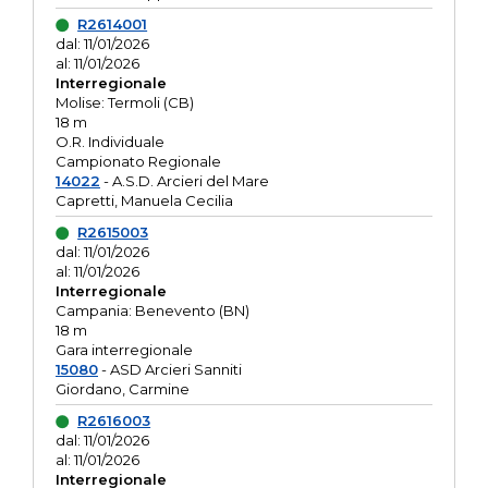
R2614001
dal: 11/01/2026
al: 11/01/2026
Interregionale
Molise: Termoli (CB)
18 m
O.R. Individuale
Campionato Regionale
14022
- A.S.D. Arcieri del Mare
Capretti, Manuela Cecilia
R2615003
dal: 11/01/2026
al: 11/01/2026
Interregionale
Campania: Benevento (BN)
18 m
Gara interregionale
15080
- ASD Arcieri Sanniti
Giordano, Carmine
R2616003
dal: 11/01/2026
al: 11/01/2026
Interregionale