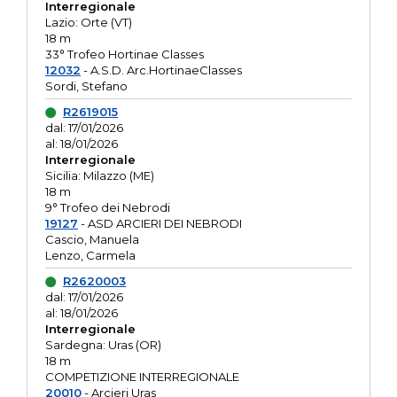
Interregionale
Lazio: Orte (VT)
18 m
33° Trofeo Hortinae Classes
12032
- A.S.D. Arc.HortinaeClasses
Sordi, Stefano
R2619015
dal: 17/01/2026
al: 18/01/2026
Interregionale
Sicilia: Milazzo (ME)
18 m
9° Trofeo dei Nebrodi
19127
- ASD ARCIERI DEI NEBRODI
Cascio, Manuela
Lenzo, Carmela
R2620003
dal: 17/01/2026
al: 18/01/2026
Interregionale
Sardegna: Uras (OR)
18 m
COMPETIZIONE INTERREGIONALE
20010
- Arcieri Uras