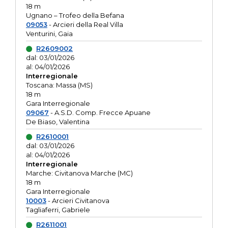
18 m
Ugnano – Trofeo della Befana
09053
- Arcieri della Real Villa
Venturini, Gaia
R2609002
dal: 03/01/2026
al: 04/01/2026
Interregionale
Toscana: Massa (MS)
18 m
Gara Interregionale
09067
- A.S.D. Comp. Frecce Apuane
De Biaso, Valentina
R2610001
dal: 03/01/2026
al: 04/01/2026
Interregionale
Marche: Civitanova Marche (MC)
18 m
Gara Interregionale
10003
- Arcieri Civitanova
Tagliaferri, Gabriele
R2611001