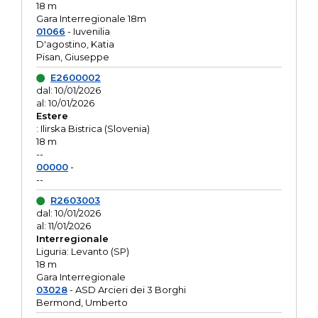
18 m
Gara Interregionale 18m
01066
- Iuvenilia
D'agostino, Katia
Pisan, Giuseppe
E2600002
dal: 10/01/2026
al: 10/01/2026
Estere
: Ilirska Bistrica (Slovenia)
18 m
--
00000
-
--
R2603003
dal: 10/01/2026
al: 11/01/2026
Interregionale
Liguria: Levanto (SP)
18 m
Gara Interregionale
03028
- ASD Arcieri dei 3 Borghi
Bermond, Umberto