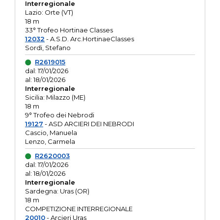
Interregionale
Lazio: Orte (VT)
18 m
33° Trofeo Hortinae Classes
12032
- A.S.D. Arc.HortinaeClasses
Sordi, Stefano
R2619015
dal: 17/01/2026
al: 18/01/2026
Interregionale
Sicilia: Milazzo (ME)
18 m
9° Trofeo dei Nebrodi
19127
- ASD ARCIERI DEI NEBRODI
Cascio, Manuela
Lenzo, Carmela
R2620003
dal: 17/01/2026
al: 18/01/2026
Interregionale
Sardegna: Uras (OR)
18 m
COMPETIZIONE INTERREGIONALE
20010
- Arcieri Uras