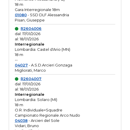
18 m
Gara Interregionale 18m
01080
- SSD DLF Alessandria
Pisan, Giuseppe
R2604006
dal: 17/01/2026
al: 18/01/2026
Interregionale
Lombardia: Castel d'Ario (MN)
18 m
--
04027
- A.S.D.Arcieri Gonzaga
Migliorati, Marco
R2604007
dal: 17/01/2026
al: 18/01/2026
Interregionale
Lombardia: Solaro (MI)
18 m
O.R. Individuale+Squadre
Campionato Regionale Arco Nudo
04038
- Arcieri del Sole
Vidari, Bruno