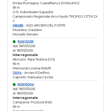
Emilia Romagna: Castelfranco Emilia (MO)
18 m
O.R. Individuale+Squadre
Campionato Regionale Arco Nudo TROFEO CITTA' DI
C
08085
- ASD ARCIERI DEL FORTE
Musolesi, Graziano
Morselli, Renato
R2613035
dal: 18/01/2026
al: 18/01/2026
Interregionale
Abruzzo: Ripa Teatina (CH)
18 m
Memorial Lorena Ridolfi
13014
- Arcieri Il Delfino
Capretti, Manuela Cecilia
R2615004
dal: 18/01/2026
al: 18/01/2026
Interregionale
Campania: Pozzuoli (NA)
18 m