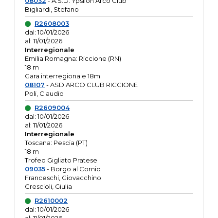
08032
- A.S.D. Ypsilon Arco Club
Bigliardi, Stefano
R2608003
dal: 10/01/2026
al: 11/01/2026
Interregionale
Emilia Romagna: Riccione (RN)
18 m
Gara interregionale 18m
08107
- ASD ARCO CLUB RICCIONE
Poli, Claudio
R2609004
dal: 10/01/2026
al: 11/01/2026
Interregionale
Toscana: Pescia (PT)
18 m
Trofeo Gigliato Pratese
09035
- Borgo al Cornio
Franceschi, Giovacchino
Crescioli, Giulia
R2610002
dal: 10/01/2026