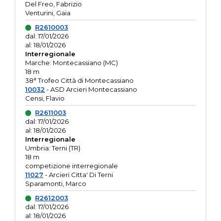
Del Freo, Fabrizio
Venturini, Gaia
R2610003
dal: 17/01/2026
al: 18/01/2026
Interregionale
Marche: Montecassiano (MC)
18 m
38° Trofeo Città di Montecassiano
10032
- ASD Arcieri Montecassiano
Censi, Flavio
R2611003
dal: 17/01/2026
al: 18/01/2026
Interregionale
Umbria: Terni (TR)
18 m
competizione interregionale
11027
- Arcieri Citta' Di Terni
Sparamonti, Marco
R2612003
dal: 17/01/2026
al: 18/01/2026