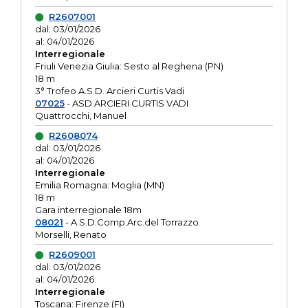
R2607001
dal: 03/01/2026
al: 04/01/2026
Interregionale
Friuli Venezia Giulia: Sesto al Reghena (PN)
18 m
3° Trofeo A.S.D. Arcieri Curtis Vadi
07025
- ASD ARCIERI CURTIS VADI
Quattrocchi, Manuel
R2608074
dal: 03/01/2026
al: 04/01/2026
Interregionale
Emilia Romagna: Moglia (MN)
18 m
Gara interregionale 18m
08021
- A.S.D.Comp.Arc.del Torrazzo
Morselli, Renato
R2609001
dal: 03/01/2026
al: 04/01/2026
Interregionale
Toscana: Firenze (FI)