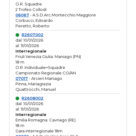
O.R. Squadre
2 Trofeo Collodi
06067
- A.S.D.Arc.Montecchio Maggiore
Corbucci, Edoardo
Peretto, Roberto
R2607002
dal: 10/01/2026
al: 11/01/2026
Interregionale
Friuli Venezia Giulia: Maniago (PN)
18 m
O.R. Individuale+Squadre
Campionato Regionale CO/AN
07017
- Arcieri Maniago
Pinna, Mariagrazia
Quattrocchi, Manuel
R2608002
dal: 10/01/2026
al: 11/01/2026
Interregionale
Emilia Romagna: Cavriago (RE)
18 m
Gara interregionale 18m