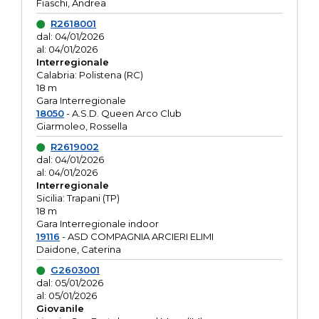
Fiaschi, Andrea
R2618001
dal: 04/01/2026
al: 04/01/2026
Interregionale
Calabria: Polistena (RC)
18 m
Gara Interregionale
18050
- A.S.D. Queen Arco Club
Giarmoleo, Rossella
R2619002
dal: 04/01/2026
al: 04/01/2026
Interregionale
Sicilia: Trapani (TP)
18 m
Gara Interregionale indoor
19116
- ASD COMPAGNIA ARCIERI ELIMI
Daidone, Caterina
G2603001
dal: 05/01/2026
al: 05/01/2026
Giovanile