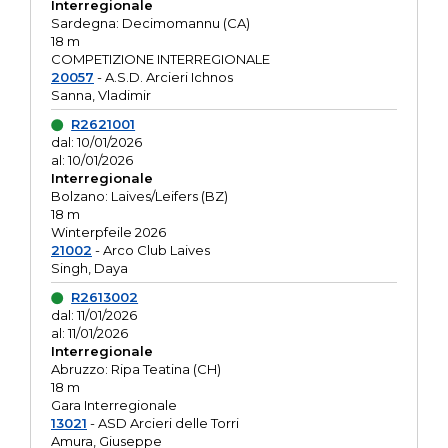
Interregionale
Sardegna: Decimomannu (CA)
18 m
COMPETIZIONE INTERREGIONALE
20057
- A.S.D. Arcieri Ichnos
Sanna, Vladimir
R2621001
dal: 10/01/2026
al: 10/01/2026
Interregionale
Bolzano: Laives/Leifers (BZ)
18 m
Winterpfeile 2026
21002
- Arco Club Laives
Singh, Daya
R2613002
dal: 11/01/2026
al: 11/01/2026
Interregionale
Abruzzo: Ripa Teatina (CH)
18 m
Gara Interregionale
13021
- ASD Arcieri delle Torri
Amura, Giuseppe