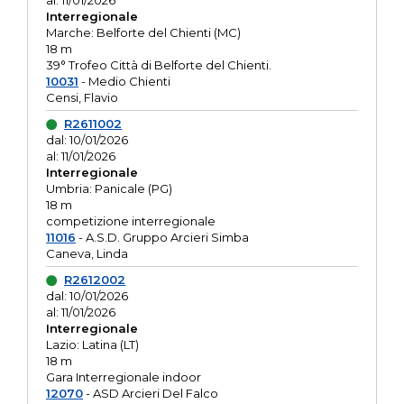
al: 11/01/2026
Interregionale
Marche: Belforte del Chienti (MC)
18 m
39° Trofeo Città di Belforte del Chienti.
10031
- Medio Chienti
Censi, Flavio
R2611002
dal: 10/01/2026
al: 11/01/2026
Interregionale
Umbria: Panicale (PG)
18 m
competizione interregionale
11016
- A.S.D. Gruppo Arcieri Simba
Caneva, Linda
R2612002
dal: 10/01/2026
al: 11/01/2026
Interregionale
Lazio: Latina (LT)
18 m
Gara Interregionale indoor
12070
- ASD Arcieri Del Falco