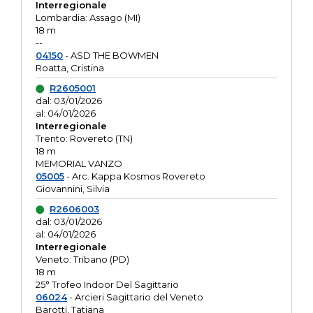
Interregionale
Lombardia: Assago (MI)
18 m
--
04150
- ASD THE BOWMEN
Roatta, Cristina
R2605001
dal: 03/01/2026
al: 04/01/2026
Interregionale
Trento: Rovereto (TN)
18 m
MEMORIAL VANZO
05005
- Arc. Kappa Kosmos Rovereto
Giovannini, Silvia
R2606003
dal: 03/01/2026
al: 04/01/2026
Interregionale
Veneto: Tribano (PD)
18 m
25° Trofeo Indoor Del Sagittario
06024
- Arcieri Sagittario del Veneto
Barotti, Tatiana