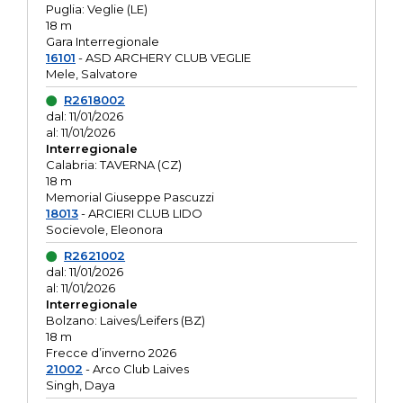
Puglia: Veglie (LE)
18 m
Gara Interregionale
16101
- ASD ARCHERY CLUB VEGLIE
Mele, Salvatore
R2618002
dal: 11/01/2026
al: 11/01/2026
Interregionale
Calabria: TAVERNA (CZ)
18 m
Memorial Giuseppe Pascuzzi
18013
- ARCIERI CLUB LIDO
Socievole, Eleonora
R2621002
dal: 11/01/2026
al: 11/01/2026
Interregionale
Bolzano: Laives/Leifers (BZ)
18 m
Frecce d’inverno 2026
21002
- Arco Club Laives
Singh, Daya