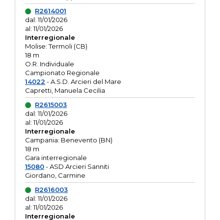
R2614001
dal: 11/01/2026
al: 11/01/2026
Interregionale
Molise: Termoli (CB)
18 m
O.R. Individuale
Campionato Regionale
14022
- A.S.D. Arcieri del Mare
Capretti, Manuela Cecilia
R2615003
dal: 11/01/2026
al: 11/01/2026
Interregionale
Campania: Benevento (BN)
18 m
Gara interregionale
15080
- ASD Arcieri Sanniti
Giordano, Carmine
R2616003
dal: 11/01/2026
al: 11/01/2026
Interregionale