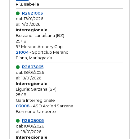
Riu, Isabella
R2621003
dal: 17/01/2026
al: 17/01/2026
Interregionale
Bolzano: Lana/Lana (BZ)
25+18
9° Merano Archery Cup
21004
- Sportclub Merano
Pinna, Mariagrazia
R2603005
dal: 18/01/2026
al: 18/01/2026
Interregionale
Liguria: Sarzana (SP)
25+18
Gara Interregionale
03008
- ASD Arcieri Sarzana
Bermond, Umberto
R2608005
dal: 18/01/2026
al: 18/01/2026
Interregionale