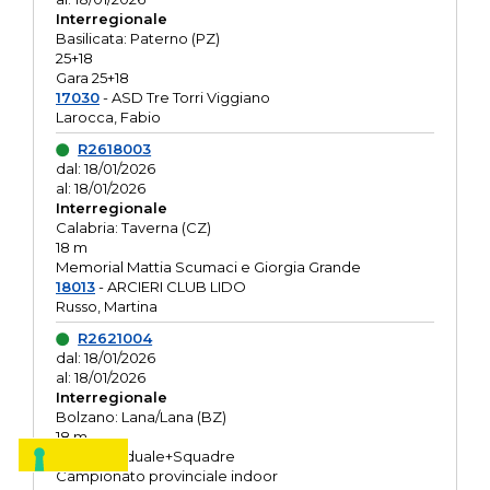
Interregionale
Basilicata: Paterno (PZ)
25+18
Gara 25+18
17030
- ASD Tre Torri Viggiano
Larocca, Fabio
R2618003
dal: 18/01/2026
al: 18/01/2026
Interregionale
Calabria: Taverna (CZ)
18 m
Memorial Mattia Scumaci e Giorgia Grande
18013
- ARCIERI CLUB LIDO
Russo, Martina
R2621004
dal: 18/01/2026
al: 18/01/2026
Interregionale
Bolzano: Lana/Lana (BZ)
18 m
O.R. Individuale+Squadre
Campionato provinciale indoor