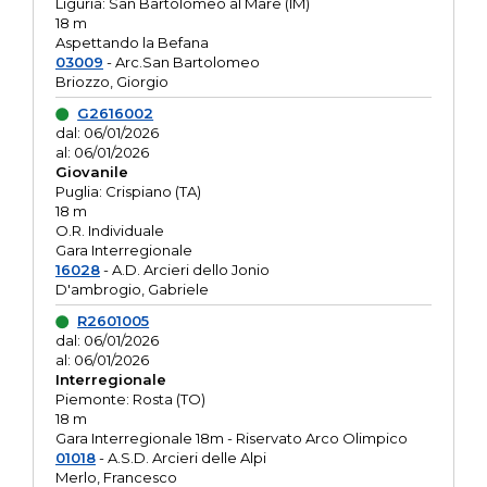
Liguria: San Bartolomeo al Mare (IM)
18 m
Aspettando la Befana
03009
- Arc.San Bartolomeo
Briozzo, Giorgio
G2616002
dal: 06/01/2026
al: 06/01/2026
Giovanile
Puglia: Crispiano (TA)
18 m
O.R. Individuale
Gara Interregionale
16028
- A.D. Arcieri dello Jonio
D'ambrogio, Gabriele
R2601005
dal: 06/01/2026
al: 06/01/2026
Interregionale
Piemonte: Rosta (TO)
18 m
Gara Interregionale 18m - Riservato Arco Olimpico
01018
- A.S.D. Arcieri delle Alpi
Merlo, Francesco