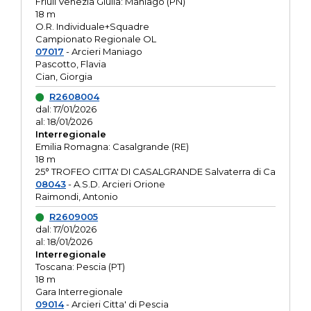
Friuli Venezia Giulia: Maniago (PN)
18 m
O.R. Individuale+Squadre
Campionato Regionale OL
07017
- Arcieri Maniago
Pascotto, Flavia
Cian, Giorgia
R2608004
dal: 17/01/2026
al: 18/01/2026
Interregionale
Emilia Romagna: Casalgrande (RE)
18 m
25° TROFEO CITTA' DI CASALGRANDE Salvaterra di Ca
08043
- A.S.D. Arcieri Orione
Raimondi, Antonio
R2609005
dal: 17/01/2026
al: 18/01/2026
Interregionale
Toscana: Pescia (PT)
18 m
Gara Interregionale
09014
- Arcieri Citta' di Pescia