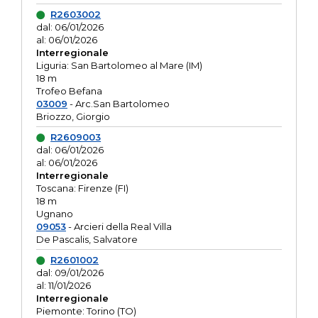
R2603002
dal: 06/01/2026
al: 06/01/2026
Interregionale
Liguria: San Bartolomeo al Mare (IM)
18 m
Trofeo Befana
03009
- Arc.San Bartolomeo
Briozzo, Giorgio
R2609003
dal: 06/01/2026
al: 06/01/2026
Interregionale
Toscana: Firenze (FI)
18 m
Ugnano
09053
- Arcieri della Real Villa
De Pascalis, Salvatore
R2601002
dal: 09/01/2026
al: 11/01/2026
Interregionale
Piemonte: Torino (TO)