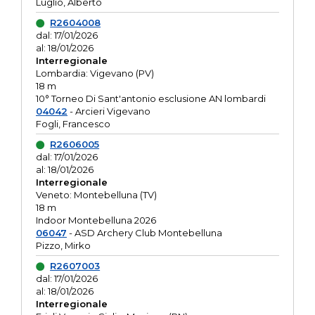
Luglio, Alberto
R2604008
dal: 17/01/2026
al: 18/01/2026
Interregionale
Lombardia: Vigevano (PV)
18 m
10° Torneo Di Sant'antonio esclusione AN lombardi
04042
- Arcieri Vigevano
Fogli, Francesco
R2606005
dal: 17/01/2026
al: 18/01/2026
Interregionale
Veneto: Montebelluna (TV)
18 m
Indoor Montebelluna 2026
06047
- ASD Archery Club Montebelluna
Pizzo, Mirko
R2607003
dal: 17/01/2026
al: 18/01/2026
Interregionale