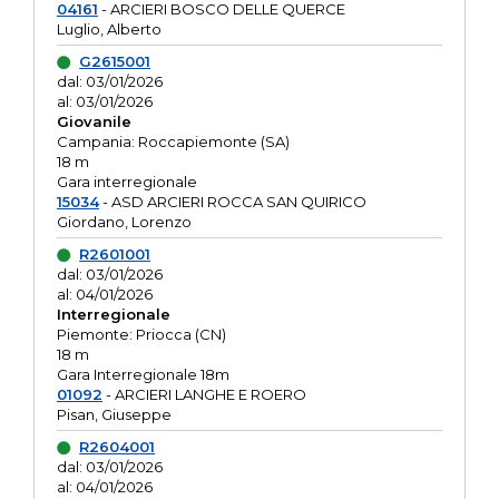
04161
- ARCIERI BOSCO DELLE QUERCE
Luglio, Alberto
G2615001
dal: 03/01/2026
al: 03/01/2026
Giovanile
Campania: Roccapiemonte (SA)
18 m
Gara interregionale
15034
- ASD ARCIERI ROCCA SAN QUIRICO
Giordano, Lorenzo
R2601001
dal: 03/01/2026
al: 04/01/2026
Interregionale
Piemonte: Priocca (CN)
18 m
Gara Interregionale 18m
01092
- ARCIERI LANGHE E ROERO
Pisan, Giuseppe
R2604001
dal: 03/01/2026
al: 04/01/2026