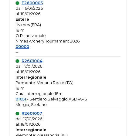
E2600003
dal: 16/01/2026
al: 18/01/2026
Estere
: Nimes (FRA)
18 m
O.R. Individuale
Nimes Archery Tournament 2026
00000
-
--
R2601004
dal: 17/01/2026
al: 18/01/2026
Interregionale
Piemonte: Venaria Reale (TO)
18 m
Gara Interregionale 18m
01051
- Sentiero Selvaggio ASD-APS
Murgia, Stefano
R2601007
dal: 17/01/2026
al: 18/01/2026
Interregionale
Piemonte: Alessandria (AL)