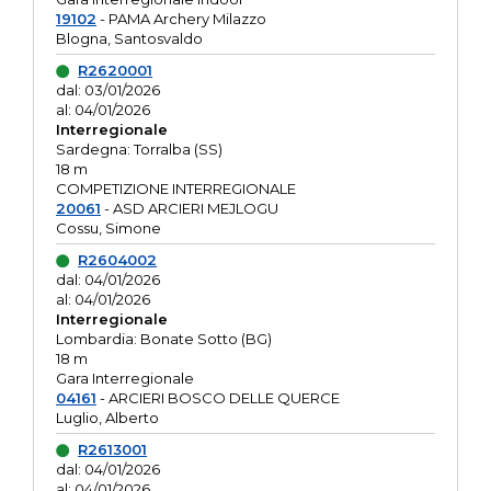
19102
- PAMA Archery Milazzo
Blogna, Santosvaldo
R2620001
dal: 03/01/2026
al: 04/01/2026
Interregionale
Sardegna: Torralba (SS)
18 m
COMPETIZIONE INTERREGIONALE
20061
- ASD ARCIERI MEJLOGU
Cossu, Simone
R2604002
dal: 04/01/2026
al: 04/01/2026
Interregionale
Lombardia: Bonate Sotto (BG)
18 m
Gara Interregionale
04161
- ARCIERI BOSCO DELLE QUERCE
Luglio, Alberto
R2613001
dal: 04/01/2026
al: 04/01/2026