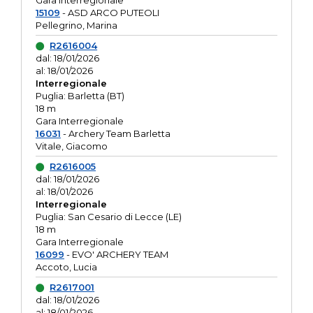
Gara interregionale
15109
- ASD ARCO PUTEOLI
Pellegrino, Marina
R2616004
dal: 18/01/2026
al: 18/01/2026
Interregionale
Puglia: Barletta (BT)
18 m
Gara Interregionale
16031
- Archery Team Barletta
Vitale, Giacomo
R2616005
dal: 18/01/2026
al: 18/01/2026
Interregionale
Puglia: San Cesario di Lecce (LE)
18 m
Gara Interregionale
16099
- EVO' ARCHERY TEAM
Accoto, Lucia
R2617001
dal: 18/01/2026
al: 18/01/2026