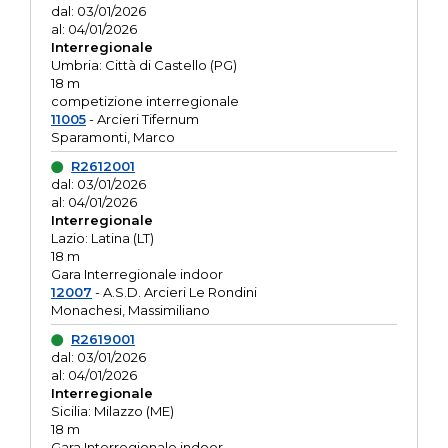
dal: 03/01/2026
al: 04/01/2026
Interregionale
Umbria: Città di Castello (PG)
18 m
competizione interregionale
11005
- Arcieri Tifernum
Sparamonti, Marco
R2612001
dal: 03/01/2026
al: 04/01/2026
Interregionale
Lazio: Latina (LT)
18 m
Gara Interregionale indoor
12007
- A.S.D. Arcieri Le Rondini
Monachesi, Massimiliano
R2619001
dal: 03/01/2026
al: 04/01/2026
Interregionale
Sicilia: Milazzo (ME)
18 m
Gara Interregionale indoor