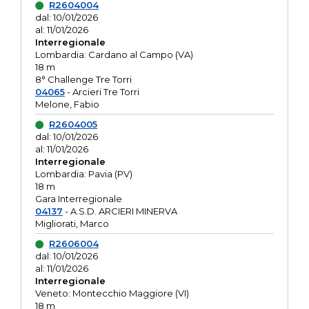
R2604004
dal: 10/01/2026
al: 11/01/2026
Interregionale
Lombardia: Cardano al Campo (VA)
18 m
8° Challenge Tre Torri
04065
- Arcieri Tre Torri
Melone, Fabio
R2604005
dal: 10/01/2026
al: 11/01/2026
Interregionale
Lombardia: Pavia (PV)
18 m
Gara Interregionale
04137
- A.S.D. ARCIERI MINERVA
Migliorati, Marco
R2606004
dal: 10/01/2026
al: 11/01/2026
Interregionale
Veneto: Montecchio Maggiore (VI)
18 m