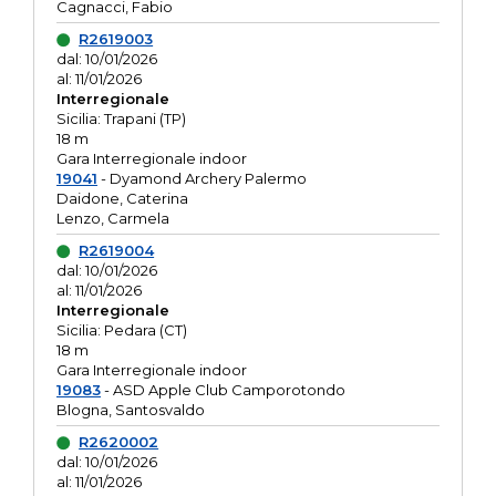
Cagnacci, Fabio
R2619003
dal: 10/01/2026
al: 11/01/2026
Interregionale
Sicilia: Trapani (TP)
18 m
Gara Interregionale indoor
19041
- Dyamond Archery Palermo
Daidone, Caterina
Lenzo, Carmela
R2619004
dal: 10/01/2026
al: 11/01/2026
Interregionale
Sicilia: Pedara (CT)
18 m
Gara Interregionale indoor
19083
- ASD Apple Club Camporotondo
Blogna, Santosvaldo
R2620002
dal: 10/01/2026
al: 11/01/2026