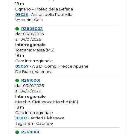
18 m
Ugnano – Trofeo della Befana
09053
- Arcieri della Real Villa
Venturini, Gaia
R2609002
dal: 03/01/2026
al: 04/01/2026
Interregionale
Toscana: Massa (MS)
18 m
Gara Interregionale
09067
- A.S.D. Comp. Frecce Apuane
De Biaso, Valentina
R2610001
dal: 03/01/2026
al: 04/01/2026
Interregionale
Marche: Civitanova Marche (MC)
18 m
Gara Interregionale
10003
- Arcieri Civitanova
Tagliaferri, Gabriele
R2611001