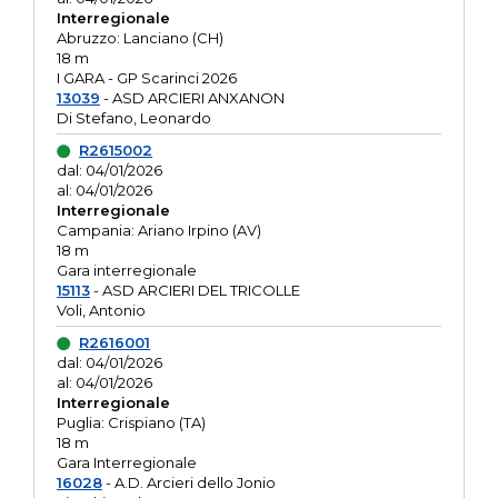
Interregionale
Abruzzo: Lanciano (CH)
18 m
I GARA - GP Scarinci 2026
13039
- ASD ARCIERI ANXANON
Di Stefano, Leonardo
R2615002
dal: 04/01/2026
al: 04/01/2026
Interregionale
Campania: Ariano Irpino (AV)
18 m
Gara interregionale
15113
- ASD ARCIERI DEL TRICOLLE
Voli, Antonio
R2616001
dal: 04/01/2026
al: 04/01/2026
Interregionale
Puglia: Crispiano (TA)
18 m
Gara Interregionale
16028
- A.D. Arcieri dello Jonio