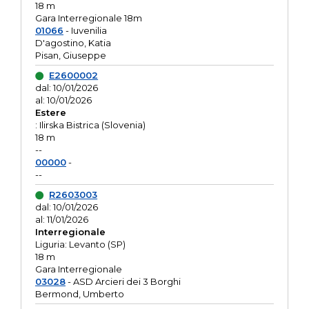
18 m
Gara Interregionale 18m
01066
- Iuvenilia
D'agostino, Katia
Pisan, Giuseppe
E2600002
dal: 10/01/2026
al: 10/01/2026
Estere
: Ilirska Bistrica (Slovenia)
18 m
--
00000
-
--
R2603003
dal: 10/01/2026
al: 11/01/2026
Interregionale
Liguria: Levanto (SP)
18 m
Gara Interregionale
03028
- ASD Arcieri dei 3 Borghi
Bermond, Umberto