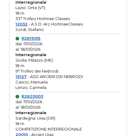
Interregionale
Lazio: Orte (VT)
18 m
33° Trofeo Hortinae Classes
12032
- A.S.D. Arc.HortinaeClasses
Sordi, Stefano
R2619015
dal: 17/01/2026
al: 18/01/2026
Interregionale
Sicilia: Milazzo (ME)
18 m
9° Trofeo dei Nebrodi
19127
- ASD ARCIERI DEI NEBRODI
Cascio, Manuela
Lenzo, Carmela
R2620003
dal: 17/01/2026
al: 18/01/2026
Interregionale
Sardegna: Uras (OR)
18 m
COMPETIZIONE INTERREGIONALE
20010
- Arcieri Uras