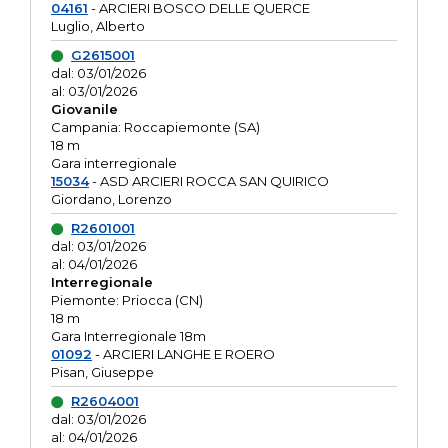
04161
- ARCIERI BOSCO DELLE QUERCE
Luglio, Alberto
G2615001
dal: 03/01/2026
al: 03/01/2026
Giovanile
Campania: Roccapiemonte (SA)
18 m
Gara interregionale
15034
- ASD ARCIERI ROCCA SAN QUIRICO
Giordano, Lorenzo
R2601001
dal: 03/01/2026
al: 04/01/2026
Interregionale
Piemonte: Priocca (CN)
18 m
Gara Interregionale 18m
01092
- ARCIERI LANGHE E ROERO
Pisan, Giuseppe
R2604001
dal: 03/01/2026
al: 04/01/2026