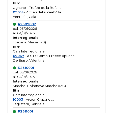
18 m
Ugnano – Trofeo della Befana
09053
- Arcieri della Real Villa
Venturini, Gaia
R2609002
dal: 03/01/2026
al: 04/01/2026
Interregionale
Toscana: Massa (MS)
18 m
Gara Interregionale
09067
- A.S.D. Comp. Frecce Apuane
De Biaso, Valentina
R2610001
dal: 03/01/2026
al: 04/01/2026
Interregionale
Marche: Civitanova Marche (MC)
18 m
Gara Interregionale
10003
- Arcieri Civitanova
Tagliaferri, Gabriele
R2611001