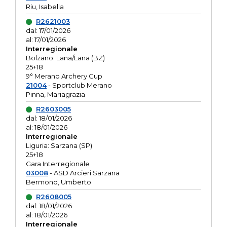
Riu, Isabella
R2621003
dal: 17/01/2026
al: 17/01/2026
Interregionale
Bolzano: Lana/Lana (BZ)
25+18
9° Merano Archery Cup
21004
- Sportclub Merano
Pinna, Mariagrazia
R2603005
dal: 18/01/2026
al: 18/01/2026
Interregionale
Liguria: Sarzana (SP)
25+18
Gara Interregionale
03008
- ASD Arcieri Sarzana
Bermond, Umberto
R2608005
dal: 18/01/2026
al: 18/01/2026
Interregionale