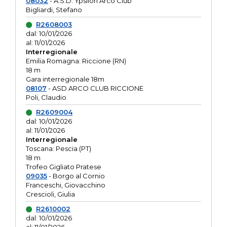
08032
- A.S.D. Ypsilon Arco Club
Bigliardi, Stefano
R2608003
dal: 10/01/2026
al: 11/01/2026
Interregionale
Emilia Romagna: Riccione (RN)
18 m
Gara interregionale 18m
08107
- ASD ARCO CLUB RICCIONE
Poli, Claudio
R2609004
dal: 10/01/2026
al: 11/01/2026
Interregionale
Toscana: Pescia (PT)
18 m
Trofeo Gigliato Pratese
09035
- Borgo al Cornio
Franceschi, Giovacchino
Crescioli, Giulia
R2610002
dal: 10/01/2026