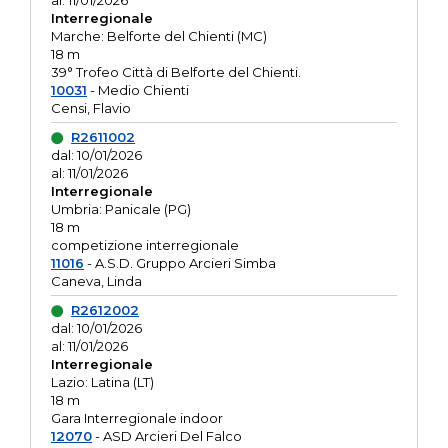
al: 11/01/2026
Interregionale
Marche: Belforte del Chienti (MC)
18 m
39° Trofeo Città di Belforte del Chienti.
10031
- Medio Chienti
Censi, Flavio
R2611002
dal: 10/01/2026
al: 11/01/2026
Interregionale
Umbria: Panicale (PG)
18 m
competizione interregionale
11016
- A.S.D. Gruppo Arcieri Simba
Caneva, Linda
R2612002
dal: 10/01/2026
al: 11/01/2026
Interregionale
Lazio: Latina (LT)
18 m
Gara Interregionale indoor
12070
- ASD Arcieri Del Falco