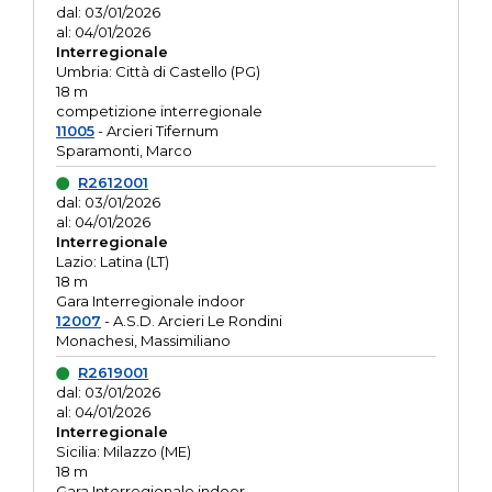
dal: 03/01/2026
al: 04/01/2026
Interregionale
Umbria: Città di Castello (PG)
18 m
competizione interregionale
11005
- Arcieri Tifernum
Sparamonti, Marco
R2612001
dal: 03/01/2026
al: 04/01/2026
Interregionale
Lazio: Latina (LT)
18 m
Gara Interregionale indoor
12007
- A.S.D. Arcieri Le Rondini
Monachesi, Massimiliano
R2619001
dal: 03/01/2026
al: 04/01/2026
Interregionale
Sicilia: Milazzo (ME)
18 m
Gara Interregionale indoor