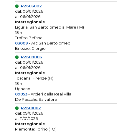
R2603002
dal: 06/01/2026
al: 06/01/2026
Interregionale
Liguria: San Bartolomeo al Mare (IM)
18 m
Trofeo Befana
03009
- Arc.San Bartolomeo
Briozzo, Giorgio
R2609003
dal: 06/01/2026
al: 06/01/2026
Interregionale
Toscana: Firenze (FI)
18 m
Ugnano
09053
- Arcieri della Real Villa
De Pascalis, Salvatore
R2601002
dal: 09/01/2026
al: 11/01/2026
Interregionale
Piemonte: Torino (TO)