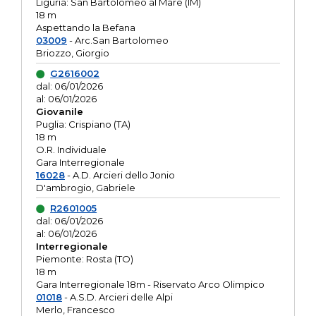
Liguria: San Bartolomeo al Mare (IM)
18 m
Aspettando la Befana
03009
- Arc.San Bartolomeo
Briozzo, Giorgio
G2616002
dal: 06/01/2026
al: 06/01/2026
Giovanile
Puglia: Crispiano (TA)
18 m
O.R. Individuale
Gara Interregionale
16028
- A.D. Arcieri dello Jonio
D'ambrogio, Gabriele
R2601005
dal: 06/01/2026
al: 06/01/2026
Interregionale
Piemonte: Rosta (TO)
18 m
Gara Interregionale 18m - Riservato Arco Olimpico
01018
- A.S.D. Arcieri delle Alpi
Merlo, Francesco