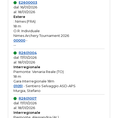
E2600003
dal: 16/01/2026
al: 18/01/2026
Estere
: Nimes (FRA)
18 m
O.R. Individuale
Nimes Archery Tournament 2026
00000
-
--
R2601004
dal: 17/01/2026
al: 18/01/2026
Interregionale
Piemonte: Venaria Reale (TO)
18 m
Gara Interregionale 18m
01051
- Sentiero Selvaggio ASD-APS
Murgia, Stefano
R2601007
dal: 17/01/2026
al: 18/01/2026
Interregionale
Piemonte: Alessandria (AL)