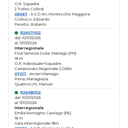
O.R. Squadre
2 Trofeo Collodi
06067
- A.S.D.Arc.Montecchio Maggiore
Corbucci, Edoardo
Peretto, Roberto
R2607002
dal: 10/01/2026
al: 11/01/2026
Interregionale
Friuli Venezia Giulia: Maniago (PN)
18 m
O.R. Individuale+Squadre
Campionato Regionale CO/AN
07017
- Arcieri Maniago
Pinna, Mariagrazia
Quattrocchi, Manuel
R2608002
dal: 10/01/2026
al: 11/01/2026
Interregionale
Emilia Romagna: Cavriago (RE)
18 m
Gara interregionale 18m