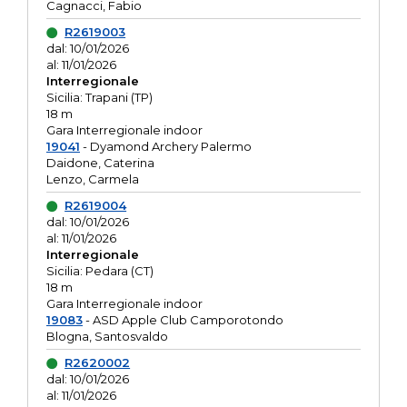
Cagnacci, Fabio
R2619003
dal: 10/01/2026
al: 11/01/2026
Interregionale
Sicilia: Trapani (TP)
18 m
Gara Interregionale indoor
19041
- Dyamond Archery Palermo
Daidone, Caterina
Lenzo, Carmela
R2619004
dal: 10/01/2026
al: 11/01/2026
Interregionale
Sicilia: Pedara (CT)
18 m
Gara Interregionale indoor
19083
- ASD Apple Club Camporotondo
Blogna, Santosvaldo
R2620002
dal: 10/01/2026
al: 11/01/2026