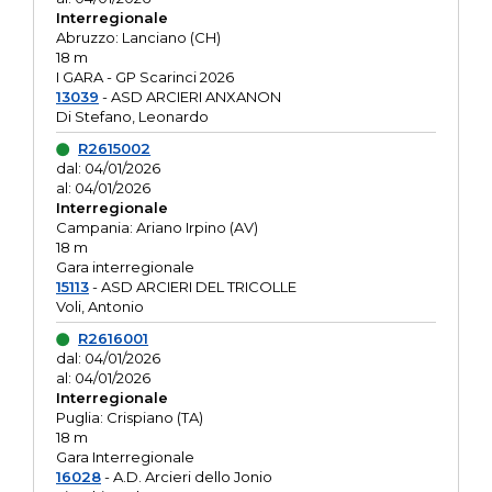
Interregionale
Abruzzo: Lanciano (CH)
18 m
I GARA - GP Scarinci 2026
13039
- ASD ARCIERI ANXANON
Di Stefano, Leonardo
R2615002
dal: 04/01/2026
al: 04/01/2026
Interregionale
Campania: Ariano Irpino (AV)
18 m
Gara interregionale
15113
- ASD ARCIERI DEL TRICOLLE
Voli, Antonio
R2616001
dal: 04/01/2026
al: 04/01/2026
Interregionale
Puglia: Crispiano (TA)
18 m
Gara Interregionale
16028
- A.D. Arcieri dello Jonio