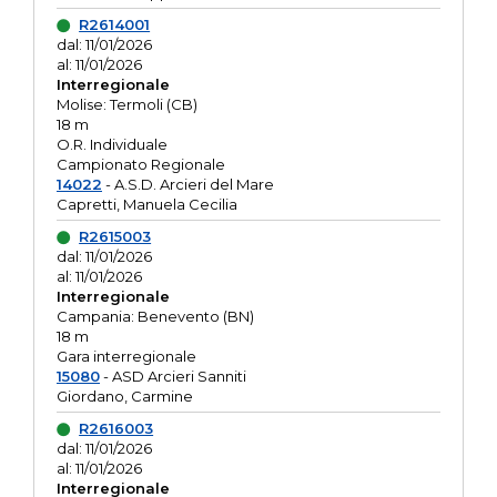
R2614001
dal: 11/01/2026
al: 11/01/2026
Interregionale
Molise: Termoli (CB)
18 m
O.R. Individuale
Campionato Regionale
14022
- A.S.D. Arcieri del Mare
Capretti, Manuela Cecilia
R2615003
dal: 11/01/2026
al: 11/01/2026
Interregionale
Campania: Benevento (BN)
18 m
Gara interregionale
15080
- ASD Arcieri Sanniti
Giordano, Carmine
R2616003
dal: 11/01/2026
al: 11/01/2026
Interregionale