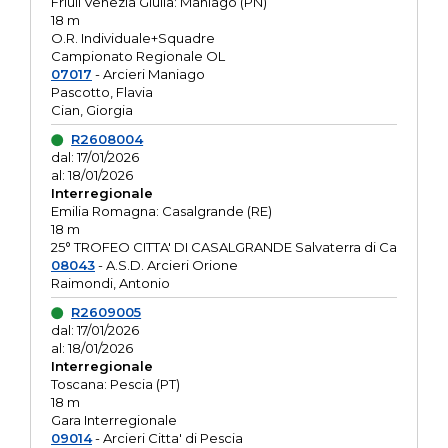
Friuli Venezia Giulia: Maniago (PN)
18 m
O.R. Individuale+Squadre
Campionato Regionale OL
07017
- Arcieri Maniago
Pascotto, Flavia
Cian, Giorgia
R2608004
dal: 17/01/2026
al: 18/01/2026
Interregionale
Emilia Romagna: Casalgrande (RE)
18 m
25° TROFEO CITTA' DI CASALGRANDE Salvaterra di Ca
08043
- A.S.D. Arcieri Orione
Raimondi, Antonio
R2609005
dal: 17/01/2026
al: 18/01/2026
Interregionale
Toscana: Pescia (PT)
18 m
Gara Interregionale
09014
- Arcieri Citta' di Pescia