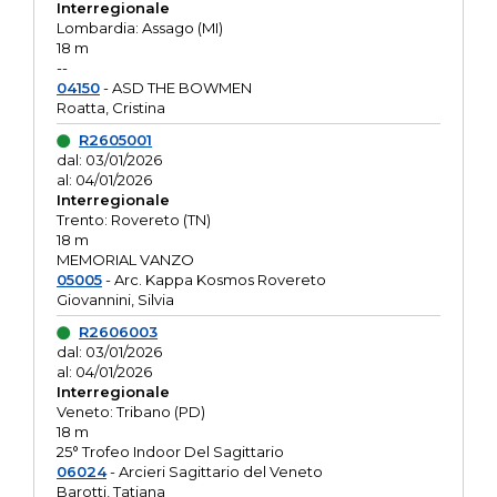
Interregionale
Lombardia: Assago (MI)
18 m
--
04150
- ASD THE BOWMEN
Roatta, Cristina
R2605001
dal: 03/01/2026
al: 04/01/2026
Interregionale
Trento: Rovereto (TN)
18 m
MEMORIAL VANZO
05005
- Arc. Kappa Kosmos Rovereto
Giovannini, Silvia
R2606003
dal: 03/01/2026
al: 04/01/2026
Interregionale
Veneto: Tribano (PD)
18 m
25° Trofeo Indoor Del Sagittario
06024
- Arcieri Sagittario del Veneto
Barotti, Tatiana