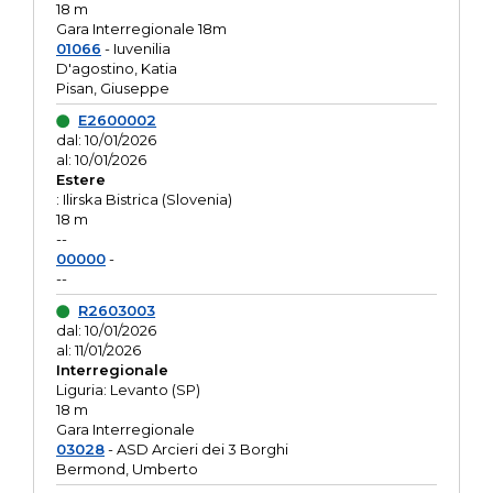
18 m
Gara Interregionale 18m
01066
- Iuvenilia
D'agostino, Katia
Pisan, Giuseppe
E2600002
dal: 10/01/2026
al: 10/01/2026
Estere
: Ilirska Bistrica (Slovenia)
18 m
--
00000
-
--
R2603003
dal: 10/01/2026
al: 11/01/2026
Interregionale
Liguria: Levanto (SP)
18 m
Gara Interregionale
03028
- ASD Arcieri dei 3 Borghi
Bermond, Umberto