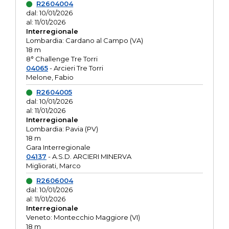
R2604004
dal: 10/01/2026
al: 11/01/2026
Interregionale
Lombardia: Cardano al Campo (VA)
18 m
8° Challenge Tre Torri
04065
- Arcieri Tre Torri
Melone, Fabio
R2604005
dal: 10/01/2026
al: 11/01/2026
Interregionale
Lombardia: Pavia (PV)
18 m
Gara Interregionale
04137
- A.S.D. ARCIERI MINERVA
Migliorati, Marco
R2606004
dal: 10/01/2026
al: 11/01/2026
Interregionale
Veneto: Montecchio Maggiore (VI)
18 m