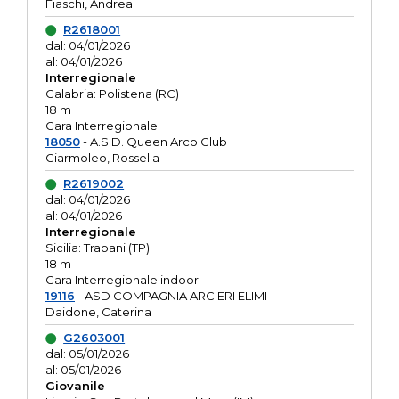
Fiaschi, Andrea
R2618001
dal: 04/01/2026
al: 04/01/2026
Interregionale
Calabria: Polistena (RC)
18 m
Gara Interregionale
18050
- A.S.D. Queen Arco Club
Giarmoleo, Rossella
R2619002
dal: 04/01/2026
al: 04/01/2026
Interregionale
Sicilia: Trapani (TP)
18 m
Gara Interregionale indoor
19116
- ASD COMPAGNIA ARCIERI ELIMI
Daidone, Caterina
G2603001
dal: 05/01/2026
al: 05/01/2026
Giovanile