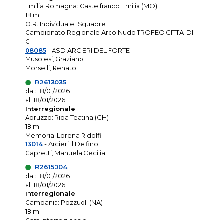
Emilia Romagna: Castelfranco Emilia (MO)
18 m
O.R. Individuale+Squadre
Campionato Regionale Arco Nudo TROFEO CITTA' DI
C
08085
- ASD ARCIERI DEL FORTE
Musolesi, Graziano
Morselli, Renato
R2613035
dal: 18/01/2026
al: 18/01/2026
Interregionale
Abruzzo: Ripa Teatina (CH)
18 m
Memorial Lorena Ridolfi
13014
- Arcieri Il Delfino
Capretti, Manuela Cecilia
R2615004
dal: 18/01/2026
al: 18/01/2026
Interregionale
Campania: Pozzuoli (NA)
18 m