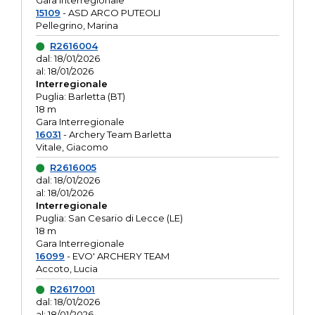
Gara interregionale
15109
- ASD ARCO PUTEOLI
Pellegrino, Marina
R2616004
dal: 18/01/2026
al: 18/01/2026
Interregionale
Puglia: Barletta (BT)
18 m
Gara Interregionale
16031
- Archery Team Barletta
Vitale, Giacomo
R2616005
dal: 18/01/2026
al: 18/01/2026
Interregionale
Puglia: San Cesario di Lecce (LE)
18 m
Gara Interregionale
16099
- EVO' ARCHERY TEAM
Accoto, Lucia
R2617001
dal: 18/01/2026
al: 18/01/2026