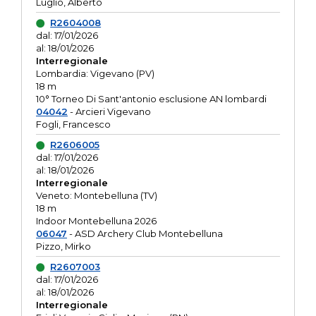
Luglio, Alberto
R2604008
dal: 17/01/2026
al: 18/01/2026
Interregionale
Lombardia: Vigevano (PV)
18 m
10° Torneo Di Sant'antonio esclusione AN lombardi
04042
- Arcieri Vigevano
Fogli, Francesco
R2606005
dal: 17/01/2026
al: 18/01/2026
Interregionale
Veneto: Montebelluna (TV)
18 m
Indoor Montebelluna 2026
06047
- ASD Archery Club Montebelluna
Pizzo, Mirko
R2607003
dal: 17/01/2026
al: 18/01/2026
Interregionale