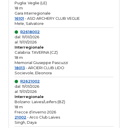
Puglia: Veglie (LE)
18 m
Gara Interregionale
16101
- ASD ARCHERY CLUB VEGLIE
Mele, Salvatore
R2618002
dal: 11/01/2026
al: 11/01/2026
Interregionale
Calabria: TAVERNA (CZ)
18 m
Memorial Giuseppe Pascuzzi
18013
- ARCIERI CLUB LIDO
Socievole, Eleonora
R2621002
dal: 11/01/2026
al: 11/01/2026
Interregionale
Bolzano: Laives/Leifers (BZ)
18 m
Frecce d’inverno 2026
21002
- Arco Club Laives
Singh, Daya