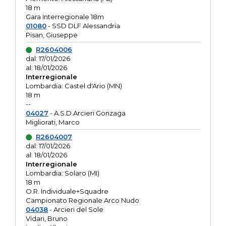
18 m
Gara Interregionale 18m
01080
- SSD DLF Alessandria
Pisan, Giuseppe
R2604006
dal: 17/01/2026
al: 18/01/2026
Interregionale
Lombardia: Castel d'Ario (MN)
18 m
--
04027
- A.S.D.Arcieri Gonzaga
Migliorati, Marco
R2604007
dal: 17/01/2026
al: 18/01/2026
Interregionale
Lombardia: Solaro (MI)
18 m
O.R. Individuale+Squadre
Campionato Regionale Arco Nudo
04038
- Arcieri del Sole
Vidari, Bruno