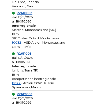
Del Freo, Fabrizio
Venturini, Gaia
R2610003
dal: 17/01/2026
al: 18/01/2026
Interregionale
Marche: Montecassiano (MC)
18 m
38° Trofeo Città di Montecassiano
10032
- ASD Arcieri Montecassiano
Censi, Flavio
R2611003
dal: 17/01/2026
al: 18/01/2026
Interregionale
Umbria: Terni (TR)
18 m
competizione interregionale
11027
- Arcieri Citta' Di Terni
Sparamonti, Marco
R2612003
dal: 17/01/2026
al: 18/01/2026