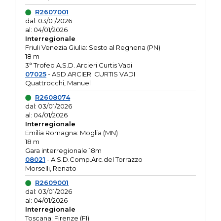
R2607001
dal: 03/01/2026
al: 04/01/2026
Interregionale
Friuli Venezia Giulia: Sesto al Reghena (PN)
18 m
3° Trofeo A.S.D. Arcieri Curtis Vadi
07025
- ASD ARCIERI CURTIS VADI
Quattrocchi, Manuel
R2608074
dal: 03/01/2026
al: 04/01/2026
Interregionale
Emilia Romagna: Moglia (MN)
18 m
Gara interregionale 18m
08021
- A.S.D.Comp.Arc.del Torrazzo
Morselli, Renato
R2609001
dal: 03/01/2026
al: 04/01/2026
Interregionale
Toscana: Firenze (FI)