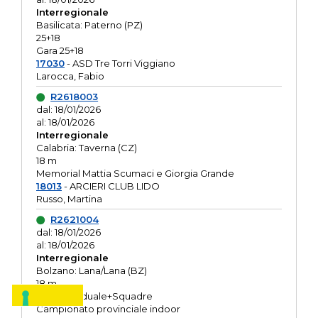
Interregionale
Basilicata: Paterno (PZ)
25+18
Gara 25+18
17030
- ASD Tre Torri Viggiano
Larocca, Fabio
R2618003
dal: 18/01/2026
al: 18/01/2026
Interregionale
Calabria: Taverna (CZ)
18 m
Memorial Mattia Scumaci e Giorgia Grande
18013
- ARCIERI CLUB LIDO
Russo, Martina
R2621004
dal: 18/01/2026
al: 18/01/2026
Interregionale
Bolzano: Lana/Lana (BZ)
18 m
O.R. Individuale+Squadre
Campionato provinciale indoor