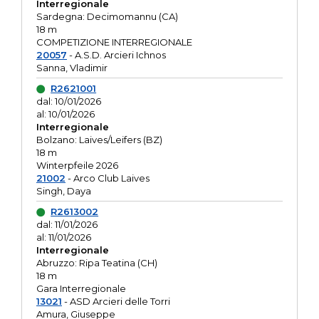
Interregionale
Sardegna: Decimomannu (CA)
18 m
COMPETIZIONE INTERREGIONALE
20057
- A.S.D. Arcieri Ichnos
Sanna, Vladimir
R2621001
dal: 10/01/2026
al: 10/01/2026
Interregionale
Bolzano: Laives/Leifers (BZ)
18 m
Winterpfeile 2026
21002
- Arco Club Laives
Singh, Daya
R2613002
dal: 11/01/2026
al: 11/01/2026
Interregionale
Abruzzo: Ripa Teatina (CH)
18 m
Gara Interregionale
13021
- ASD Arcieri delle Torri
Amura, Giuseppe