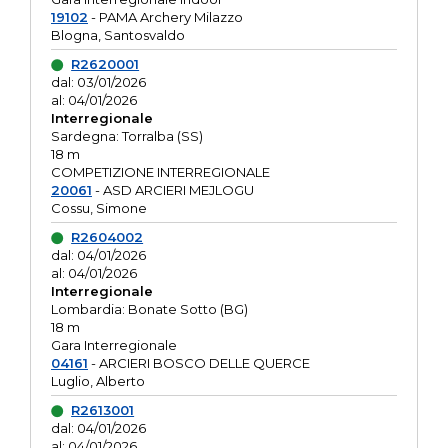
19102
- PAMA Archery Milazzo
Blogna, Santosvaldo
R2620001
dal: 03/01/2026
al: 04/01/2026
Interregionale
Sardegna: Torralba (SS)
18 m
COMPETIZIONE INTERREGIONALE
20061
- ASD ARCIERI MEJLOGU
Cossu, Simone
R2604002
dal: 04/01/2026
al: 04/01/2026
Interregionale
Lombardia: Bonate Sotto (BG)
18 m
Gara Interregionale
04161
- ARCIERI BOSCO DELLE QUERCE
Luglio, Alberto
R2613001
dal: 04/01/2026
al: 04/01/2026