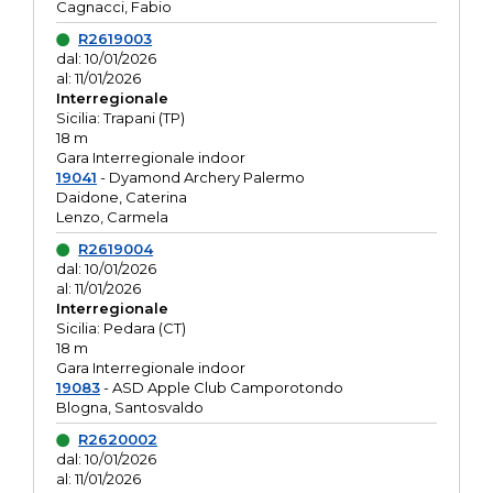
Cagnacci, Fabio
R2619003
dal: 10/01/2026
al: 11/01/2026
Interregionale
Sicilia: Trapani (TP)
18 m
Gara Interregionale indoor
19041
- Dyamond Archery Palermo
Daidone, Caterina
Lenzo, Carmela
R2619004
dal: 10/01/2026
al: 11/01/2026
Interregionale
Sicilia: Pedara (CT)
18 m
Gara Interregionale indoor
19083
- ASD Apple Club Camporotondo
Blogna, Santosvaldo
R2620002
dal: 10/01/2026
al: 11/01/2026