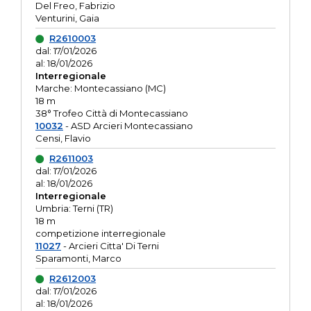
Del Freo, Fabrizio
Venturini, Gaia
R2610003
dal: 17/01/2026
al: 18/01/2026
Interregionale
Marche: Montecassiano (MC)
18 m
38° Trofeo Città di Montecassiano
10032
- ASD Arcieri Montecassiano
Censi, Flavio
R2611003
dal: 17/01/2026
al: 18/01/2026
Interregionale
Umbria: Terni (TR)
18 m
competizione interregionale
11027
- Arcieri Citta' Di Terni
Sparamonti, Marco
R2612003
dal: 17/01/2026
al: 18/01/2026