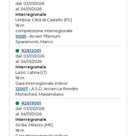
dal: 03/01/2026
al: 04/01/2026
Interregionale
Umbria: Città di Castello (PG)
18 m
competizione interregionale
11005
- Arcieri Tifernum
Sparamonti, Marco
R2612001
dal: 03/01/2026
al: 04/01/2026
Interregionale
Lazio: Latina (LT)
18 m
Gara Interregionale indoor
12007
- A.S.D. Arcieri Le Rondini
Monachesi, Massimiliano
R2619001
dal: 03/01/2026
al: 04/01/2026
Interregionale
Sicilia: Milazzo (ME)
18 m
Gara Interregionale indoor