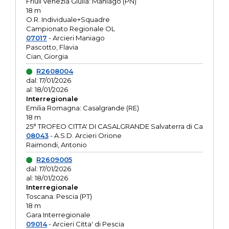
Friuli Venezia Giulia: Maniago (PN)
18 m
O.R. Individuale+Squadre
Campionato Regionale OL
07017
- Arcieri Maniago
Pascotto, Flavia
Cian, Giorgia
R2608004
dal: 17/01/2026
al: 18/01/2026
Interregionale
Emilia Romagna: Casalgrande (RE)
18 m
25° TROFEO CITTA' DI CASALGRANDE Salvaterra di Ca
08043
- A.S.D. Arcieri Orione
Raimondi, Antonio
R2609005
dal: 17/01/2026
al: 18/01/2026
Interregionale
Toscana: Pescia (PT)
18 m
Gara Interregionale
09014
- Arcieri Citta' di Pescia