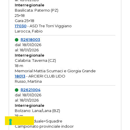
Interregionale
Basilicata: Paterno (PZ)
25+18
Gara 25+18
17030
- ASD Tre Torri Viggiano
Larocca, Fabio
R2618003
dal: 18/01/2026
al: 18/01/2026
Interregionale
Calabria: Taverna (CZ)
18 m
Memorial Mattia Scumaci e Giorgia Grande
18013
- ARCIERI CLUB LIDO
Russo, Martina
R2621004
dal: 18/01/2026
al: 18/01/2026
Interregionale
Bolzano: Lana/Lana (BZ)
18 m
O.R. Individuale+Squadre
Campionato provinciale indoor