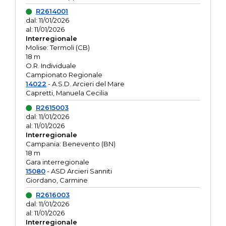
R2614001
dal: 11/01/2026
al: 11/01/2026
Interregionale
Molise: Termoli (CB)
18 m
O.R. Individuale
Campionato Regionale
14022
- A.S.D. Arcieri del Mare
Capretti, Manuela Cecilia
R2615003
dal: 11/01/2026
al: 11/01/2026
Interregionale
Campania: Benevento (BN)
18 m
Gara interregionale
15080
- ASD Arcieri Sanniti
Giordano, Carmine
R2616003
dal: 11/01/2026
al: 11/01/2026
Interregionale