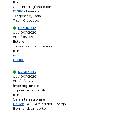
18 m
Gara Interregionale 18m
01066
- Iuvenilia
D'agostino, Katia
Pisan, Giuseppe
E2600002
dal: 10/01/2026
al: 10/01/2026
Estere
: Ilirska Bistrica (Slovenia)
18 m
--
00000
-
--
R2603003
dal: 10/01/2026
al: 11/01/2026
Interregionale
Liguria: Levanto (SP)
18 m
Gara Interregionale
03028
- ASD Arcieri dei 3 Borghi
Bermond, Umberto