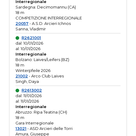
Interregionale
Sardegna: Decimomannu (CA)
18 m
COMPETIZIONE INTERREGIONALE
20057
- A.S.D. Arcieri Ichnos
Sanna, Vladimir
R2621001
dal: 10/01/2026
al: 10/01/2026
Interregionale
Bolzano: Laives/Leifers (BZ)
18 m
Winterpfeile 2026
21002
- Arco Club Laives
Singh, Daya
R2613002
dal: 11/01/2026
al: 11/01/2026
Interregionale
Abruzzo: Ripa Teatina (CH)
18 m
Gara Interregionale
13021
- ASD Arcieri delle Torri
Amura, Giuseppe