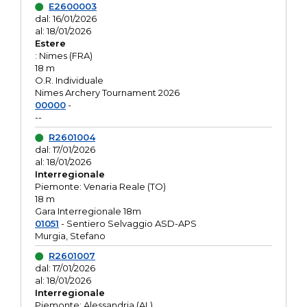
E2600003
dal: 16/01/2026
al: 18/01/2026
Estere
: Nimes (FRA)
18 m
O.R. Individuale
Nimes Archery Tournament 2026
00000
-
--
R2601004
dal: 17/01/2026
al: 18/01/2026
Interregionale
Piemonte: Venaria Reale (TO)
18 m
Gara Interregionale 18m
01051
- Sentiero Selvaggio ASD-APS
Murgia, Stefano
R2601007
dal: 17/01/2026
al: 18/01/2026
Interregionale
Piemonte: Alessandria (AL)