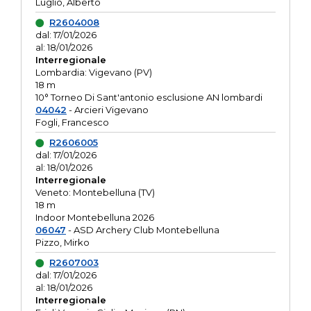
Luglio, Alberto
R2604008
dal: 17/01/2026
al: 18/01/2026
Interregionale
Lombardia: Vigevano (PV)
18 m
10° Torneo Di Sant'antonio esclusione AN lombardi
04042
- Arcieri Vigevano
Fogli, Francesco
R2606005
dal: 17/01/2026
al: 18/01/2026
Interregionale
Veneto: Montebelluna (TV)
18 m
Indoor Montebelluna 2026
06047
- ASD Archery Club Montebelluna
Pizzo, Mirko
R2607003
dal: 17/01/2026
al: 18/01/2026
Interregionale