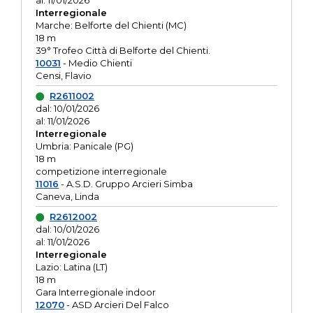
al: 11/01/2026
Interregionale
Marche: Belforte del Chienti (MC)
18 m
39° Trofeo Città di Belforte del Chienti.
10031
- Medio Chienti
Censi, Flavio
R2611002
dal: 10/01/2026
al: 11/01/2026
Interregionale
Umbria: Panicale (PG)
18 m
competizione interregionale
11016
- A.S.D. Gruppo Arcieri Simba
Caneva, Linda
R2612002
dal: 10/01/2026
al: 11/01/2026
Interregionale
Lazio: Latina (LT)
18 m
Gara Interregionale indoor
12070
- ASD Arcieri Del Falco