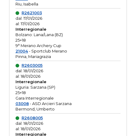
Riu, Isabella
R2621003
dal: 17/01/2026
al: 17/01/2026
Interregionale
Bolzano: Lana/Lana (BZ)
25+18
9° Merano Archery Cup
21004
- Sportclub Merano
Pinna, Mariagrazia
R2603005
dal: 18/01/2026
al: 18/01/2026
Interregionale
Liguria: Sarzana (SP)
25+18
Gara Interregionale
03008
- ASD Arcieri Sarzana
Bermond, Umberto
R2608005
dal: 18/01/2026
al: 18/01/2026
Interregionale