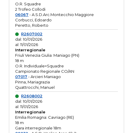
O.R. Squadre
2 Trofeo Collodi
06067
- A.S.D.Arc.Montecchio Maggiore
Corbucci, Edoardo
Peretto, Roberto
R2607002
dal: 10/01/2026
al: 11/01/2026
Interregionale
Friuli Venezia Giulia: Maniago (PN)
18 m
O.R. Individuale+Squadre
Campionato Regionale CO/AN
07017
- Arcieri Maniago
Pinna, Mariagrazia
Quattrocchi, Manuel
R2608002
dal: 10/01/2026
al: 11/01/2026
Interregionale
Emilia Romagna: Cavriago (RE)
18 m
Gara interregionale 18m