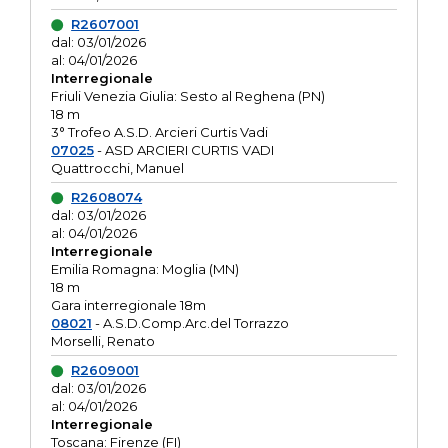
R2607001
dal: 03/01/2026
al: 04/01/2026
Interregionale
Friuli Venezia Giulia: Sesto al Reghena (PN)
18 m
3° Trofeo A.S.D. Arcieri Curtis Vadi
07025
- ASD ARCIERI CURTIS VADI
Quattrocchi, Manuel
R2608074
dal: 03/01/2026
al: 04/01/2026
Interregionale
Emilia Romagna: Moglia (MN)
18 m
Gara interregionale 18m
08021
- A.S.D.Comp.Arc.del Torrazzo
Morselli, Renato
R2609001
dal: 03/01/2026
al: 04/01/2026
Interregionale
Toscana: Firenze (FI)