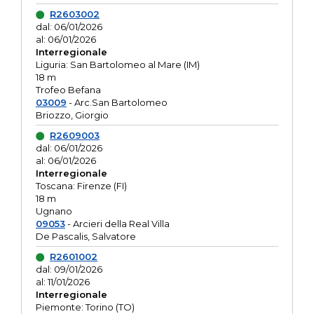
R2603002
dal: 06/01/2026
al: 06/01/2026
Interregionale
Liguria: San Bartolomeo al Mare (IM)
18 m
Trofeo Befana
03009
- Arc.San Bartolomeo
Briozzo, Giorgio
R2609003
dal: 06/01/2026
al: 06/01/2026
Interregionale
Toscana: Firenze (FI)
18 m
Ugnano
09053
- Arcieri della Real Villa
De Pascalis, Salvatore
R2601002
dal: 09/01/2026
al: 11/01/2026
Interregionale
Piemonte: Torino (TO)