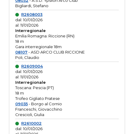
08032
- A.S.D. Ypsilon Arco Club
Bigliardi, Stefano
R2608003
dal: 10/01/2026
al: 11/01/2026
Interregionale
Emilia Romagna: Riccione (RN)
18 m
Gara interregionale 18m
08107
- ASD ARCO CLUB RICCIONE
Poli, Claudio
R2609004
dal: 10/01/2026
al: 11/01/2026
Interregionale
Toscana: Pescia (PT)
18 m
Trofeo Gigliato Pratese
09035
- Borgo al Cornio
Franceschi, Giovacchino
Crescioli, Giulia
R2610002
dal: 10/01/2026