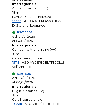
Interregionale
Abruzzo: Lanciano (CH)
18 m
I GARA - GP Scarinci 2026
13039
- ASD ARCIERI ANXANON
Di Stefano, Leonardo
R2615002
dal: 04/01/2026
al: 04/01/2026
Interregionale
Campania: Ariano Irpino (AV)
18 m
Gara interregionale
15113
- ASD ARCIERI DEL TRICOLLE
Voli, Antonio
R2616001
dal: 04/01/2026
al: 04/01/2026
Interregionale
Puglia: Crispiano (TA)
18 m
Gara Interregionale
16028
- A.D. Arcieri dello Jonio