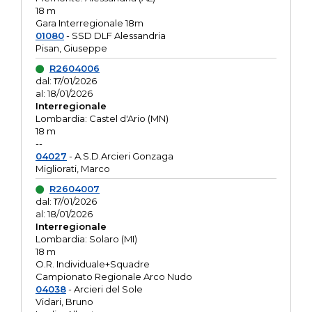
18 m
Gara Interregionale 18m
01080
- SSD DLF Alessandria
Pisan, Giuseppe
R2604006
dal: 17/01/2026
al: 18/01/2026
Interregionale
Lombardia: Castel d'Ario (MN)
18 m
--
04027
- A.S.D.Arcieri Gonzaga
Migliorati, Marco
R2604007
dal: 17/01/2026
al: 18/01/2026
Interregionale
Lombardia: Solaro (MI)
18 m
O.R. Individuale+Squadre
Campionato Regionale Arco Nudo
04038
- Arcieri del Sole
Vidari, Bruno