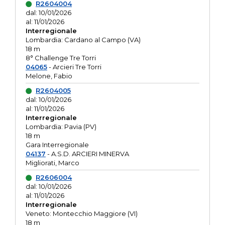
R2604004
dal: 10/01/2026
al: 11/01/2026
Interregionale
Lombardia: Cardano al Campo (VA)
18 m
8° Challenge Tre Torri
04065
- Arcieri Tre Torri
Melone, Fabio
R2604005
dal: 10/01/2026
al: 11/01/2026
Interregionale
Lombardia: Pavia (PV)
18 m
Gara Interregionale
04137
- A.S.D. ARCIERI MINERVA
Migliorati, Marco
R2606004
dal: 10/01/2026
al: 11/01/2026
Interregionale
Veneto: Montecchio Maggiore (VI)
18 m