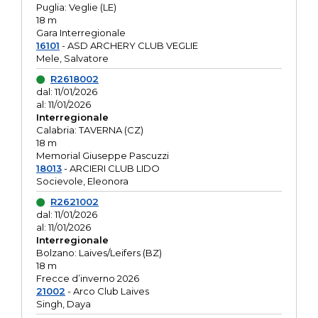
Puglia: Veglie (LE)
18 m
Gara Interregionale
16101
- ASD ARCHERY CLUB VEGLIE
Mele, Salvatore
R2618002
dal: 11/01/2026
al: 11/01/2026
Interregionale
Calabria: TAVERNA (CZ)
18 m
Memorial Giuseppe Pascuzzi
18013
- ARCIERI CLUB LIDO
Socievole, Eleonora
R2621002
dal: 11/01/2026
al: 11/01/2026
Interregionale
Bolzano: Laives/Leifers (BZ)
18 m
Frecce d’inverno 2026
21002
- Arco Club Laives
Singh, Daya