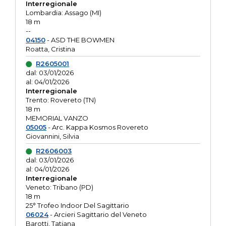
Interregionale
Lombardia: Assago (MI)
18 m
--
04150
- ASD THE BOWMEN
Roatta, Cristina
R2605001
dal: 03/01/2026
al: 04/01/2026
Interregionale
Trento: Rovereto (TN)
18 m
MEMORIAL VANZO
05005
- Arc. Kappa Kosmos Rovereto
Giovannini, Silvia
R2606003
dal: 03/01/2026
al: 04/01/2026
Interregionale
Veneto: Tribano (PD)
18 m
25° Trofeo Indoor Del Sagittario
06024
- Arcieri Sagittario del Veneto
Barotti, Tatiana