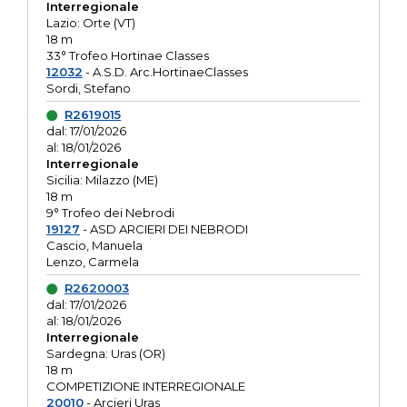
Interregionale
Lazio: Orte (VT)
18 m
33° Trofeo Hortinae Classes
12032
- A.S.D. Arc.HortinaeClasses
Sordi, Stefano
R2619015
dal: 17/01/2026
al: 18/01/2026
Interregionale
Sicilia: Milazzo (ME)
18 m
9° Trofeo dei Nebrodi
19127
- ASD ARCIERI DEI NEBRODI
Cascio, Manuela
Lenzo, Carmela
R2620003
dal: 17/01/2026
al: 18/01/2026
Interregionale
Sardegna: Uras (OR)
18 m
COMPETIZIONE INTERREGIONALE
20010
- Arcieri Uras