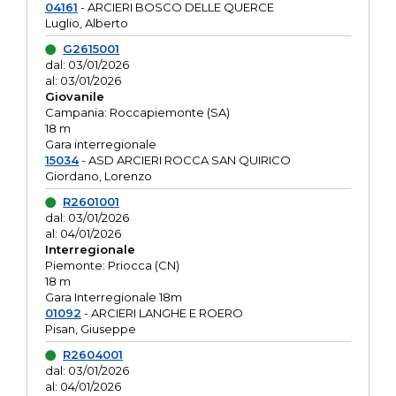
04161
- ARCIERI BOSCO DELLE QUERCE
Luglio, Alberto
G2615001
dal: 03/01/2026
al: 03/01/2026
Giovanile
Campania: Roccapiemonte (SA)
18 m
Gara interregionale
15034
- ASD ARCIERI ROCCA SAN QUIRICO
Giordano, Lorenzo
R2601001
dal: 03/01/2026
al: 04/01/2026
Interregionale
Piemonte: Priocca (CN)
18 m
Gara Interregionale 18m
01092
- ARCIERI LANGHE E ROERO
Pisan, Giuseppe
R2604001
dal: 03/01/2026
al: 04/01/2026