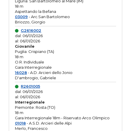
Liguria: San Bartolomeo al Mare (IM)
18 m
Aspettando la Befana
03009
- Arc.San Bartolomeo
Briozzo, Giorgio
G2616002
dal: 06/01/2026
al: 06/01/2026
Giovanile
Puglia: Crispiano (TA)
18 m
O.R. Individuale
Gara Interregionale
16028
- A.D. Arcieri dello Jonio
D'ambrogio, Gabriele
R2601005
dal: 06/01/2026
al: 06/01/2026
Interregionale
Piemonte: Rosta (TO)
18 m
Gara Interregionale 18m - Riservato Arco Olimpico
01018
- A.S.D. Arcieri delle Alpi
Merlo, Francesco