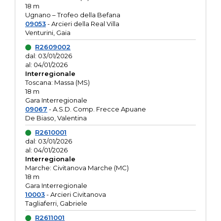
18 m
Ugnano – Trofeo della Befana
09053
- Arcieri della Real Villa
Venturini, Gaia
R2609002
dal: 03/01/2026
al: 04/01/2026
Interregionale
Toscana: Massa (MS)
18 m
Gara Interregionale
09067
- A.S.D. Comp. Frecce Apuane
De Biaso, Valentina
R2610001
dal: 03/01/2026
al: 04/01/2026
Interregionale
Marche: Civitanova Marche (MC)
18 m
Gara Interregionale
10003
- Arcieri Civitanova
Tagliaferri, Gabriele
R2611001