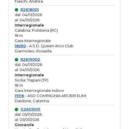
Fiaschi, Andrea
R2618001
dal: 04/01/2026
al: 04/01/2026
Interregionale
Calabria: Polistena (RC)
18 m
Gara Interregionale
18050
- A.S.D. Queen Arco Club
Giarmoleo, Rossella
R2619002
dal: 04/01/2026
al: 04/01/2026
Interregionale
Sicilia: Trapani (TP)
18 m
Gara Interregionale indoor
19116
- ASD COMPAGNIA ARCIERI ELIMI
Daidone, Caterina
G2603001
dal: 05/01/2026
al: 05/01/2026
Giovanile