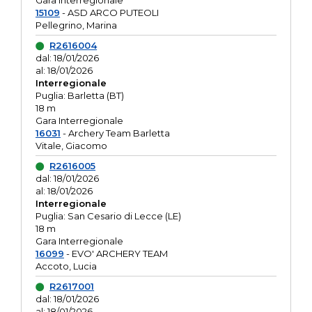
Gara interregionale
15109
- ASD ARCO PUTEOLI
Pellegrino, Marina
R2616004
dal: 18/01/2026
al: 18/01/2026
Interregionale
Puglia: Barletta (BT)
18 m
Gara Interregionale
16031
- Archery Team Barletta
Vitale, Giacomo
R2616005
dal: 18/01/2026
al: 18/01/2026
Interregionale
Puglia: San Cesario di Lecce (LE)
18 m
Gara Interregionale
16099
- EVO' ARCHERY TEAM
Accoto, Lucia
R2617001
dal: 18/01/2026
al: 18/01/2026