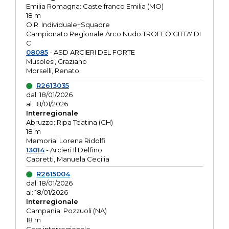
Emilia Romagna: Castelfranco Emilia (MO)
18 m
O.R. Individuale+Squadre
Campionato Regionale Arco Nudo TROFEO CITTA' DI
C
08085
- ASD ARCIERI DEL FORTE
Musolesi, Graziano
Morselli, Renato
R2613035
dal: 18/01/2026
al: 18/01/2026
Interregionale
Abruzzo: Ripa Teatina (CH)
18 m
Memorial Lorena Ridolfi
13014
- Arcieri Il Delfino
Capretti, Manuela Cecilia
R2615004
dal: 18/01/2026
al: 18/01/2026
Interregionale
Campania: Pozzuoli (NA)
18 m