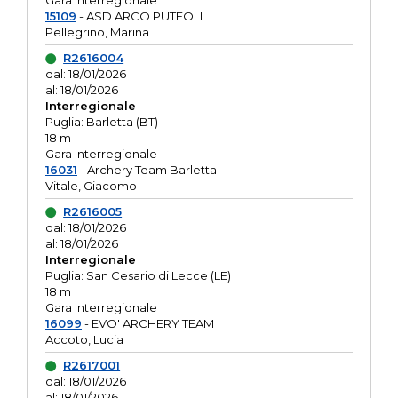
Gara interregionale
15109
- ASD ARCO PUTEOLI
Pellegrino, Marina
R2616004
dal: 18/01/2026
al: 18/01/2026
Interregionale
Puglia: Barletta (BT)
18 m
Gara Interregionale
16031
- Archery Team Barletta
Vitale, Giacomo
R2616005
dal: 18/01/2026
al: 18/01/2026
Interregionale
Puglia: San Cesario di Lecce (LE)
18 m
Gara Interregionale
16099
- EVO' ARCHERY TEAM
Accoto, Lucia
R2617001
dal: 18/01/2026
al: 18/01/2026