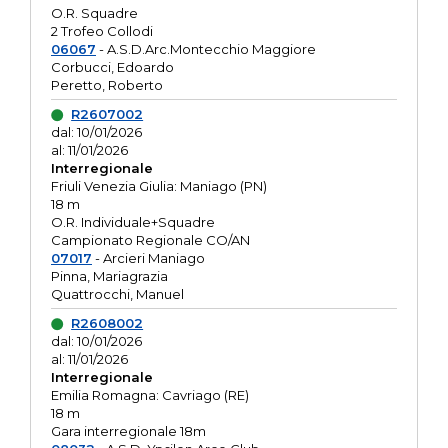
O.R. Squadre
2 Trofeo Collodi
06067
- A.S.D.Arc.Montecchio Maggiore
Corbucci, Edoardo
Peretto, Roberto
R2607002
dal: 10/01/2026
al: 11/01/2026
Interregionale
Friuli Venezia Giulia: Maniago (PN)
18 m
O.R. Individuale+Squadre
Campionato Regionale CO/AN
07017
- Arcieri Maniago
Pinna, Mariagrazia
Quattrocchi, Manuel
R2608002
dal: 10/01/2026
al: 11/01/2026
Interregionale
Emilia Romagna: Cavriago (RE)
18 m
Gara interregionale 18m