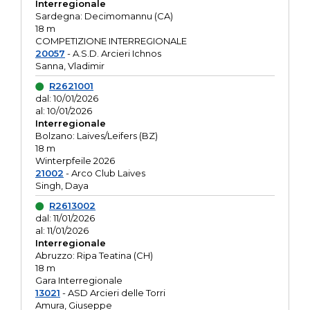
Interregionale
Sardegna: Decimomannu (CA)
18 m
COMPETIZIONE INTERREGIONALE
20057
- A.S.D. Arcieri Ichnos
Sanna, Vladimir
R2621001
dal: 10/01/2026
al: 10/01/2026
Interregionale
Bolzano: Laives/Leifers (BZ)
18 m
Winterpfeile 2026
21002
- Arco Club Laives
Singh, Daya
R2613002
dal: 11/01/2026
al: 11/01/2026
Interregionale
Abruzzo: Ripa Teatina (CH)
18 m
Gara Interregionale
13021
- ASD Arcieri delle Torri
Amura, Giuseppe