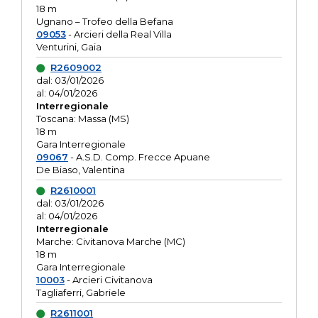
18 m
Ugnano – Trofeo della Befana
09053
- Arcieri della Real Villa
Venturini, Gaia
R2609002
dal: 03/01/2026
al: 04/01/2026
Interregionale
Toscana: Massa (MS)
18 m
Gara Interregionale
09067
- A.S.D. Comp. Frecce Apuane
De Biaso, Valentina
R2610001
dal: 03/01/2026
al: 04/01/2026
Interregionale
Marche: Civitanova Marche (MC)
18 m
Gara Interregionale
10003
- Arcieri Civitanova
Tagliaferri, Gabriele
R2611001