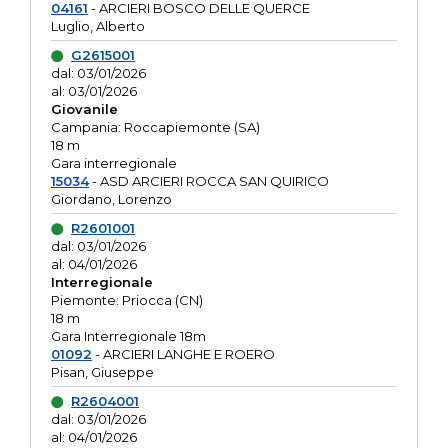
04161
- ARCIERI BOSCO DELLE QUERCE
Luglio, Alberto
G2615001
dal: 03/01/2026
al: 03/01/2026
Giovanile
Campania: Roccapiemonte (SA)
18 m
Gara interregionale
15034
- ASD ARCIERI ROCCA SAN QUIRICO
Giordano, Lorenzo
R2601001
dal: 03/01/2026
al: 04/01/2026
Interregionale
Piemonte: Priocca (CN)
18 m
Gara Interregionale 18m
01092
- ARCIERI LANGHE E ROERO
Pisan, Giuseppe
R2604001
dal: 03/01/2026
al: 04/01/2026