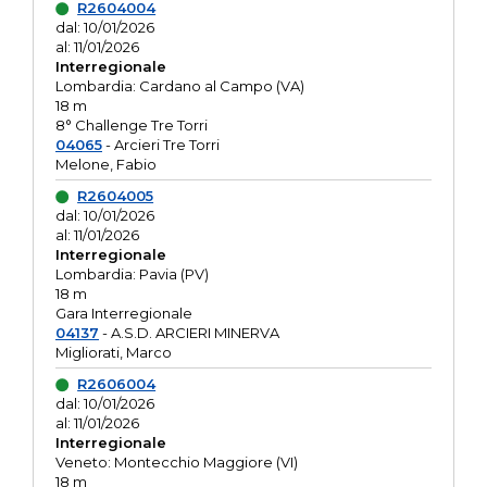
R2604004
dal: 10/01/2026
al: 11/01/2026
Interregionale
Lombardia: Cardano al Campo (VA)
18 m
8° Challenge Tre Torri
04065
- Arcieri Tre Torri
Melone, Fabio
R2604005
dal: 10/01/2026
al: 11/01/2026
Interregionale
Lombardia: Pavia (PV)
18 m
Gara Interregionale
04137
- A.S.D. ARCIERI MINERVA
Migliorati, Marco
R2606004
dal: 10/01/2026
al: 11/01/2026
Interregionale
Veneto: Montecchio Maggiore (VI)
18 m