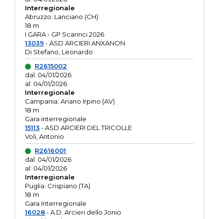
Interregionale
Abruzzo: Lanciano (CH)
18 m
I GARA - GP Scarinci 2026
13039
- ASD ARCIERI ANXANON
Di Stefano, Leonardo
R2615002
dal: 04/01/2026
al: 04/01/2026
Interregionale
Campania: Ariano Irpino (AV)
18 m
Gara interregionale
15113
- ASD ARCIERI DEL TRICOLLE
Voli, Antonio
R2616001
dal: 04/01/2026
al: 04/01/2026
Interregionale
Puglia: Crispiano (TA)
18 m
Gara Interregionale
16028
- A.D. Arcieri dello Jonio