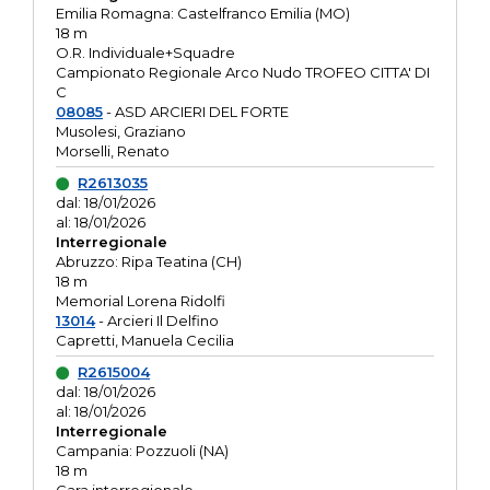
Emilia Romagna: Castelfranco Emilia (MO)
18 m
O.R. Individuale+Squadre
Campionato Regionale Arco Nudo TROFEO CITTA' DI
C
08085
- ASD ARCIERI DEL FORTE
Musolesi, Graziano
Morselli, Renato
R2613035
dal: 18/01/2026
al: 18/01/2026
Interregionale
Abruzzo: Ripa Teatina (CH)
18 m
Memorial Lorena Ridolfi
13014
- Arcieri Il Delfino
Capretti, Manuela Cecilia
R2615004
dal: 18/01/2026
al: 18/01/2026
Interregionale
Campania: Pozzuoli (NA)
18 m