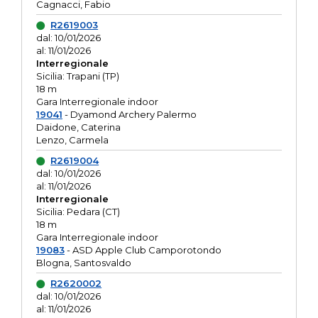
Cagnacci, Fabio
R2619003
dal: 10/01/2026
al: 11/01/2026
Interregionale
Sicilia: Trapani (TP)
18 m
Gara Interregionale indoor
19041
- Dyamond Archery Palermo
Daidone, Caterina
Lenzo, Carmela
R2619004
dal: 10/01/2026
al: 11/01/2026
Interregionale
Sicilia: Pedara (CT)
18 m
Gara Interregionale indoor
19083
- ASD Apple Club Camporotondo
Blogna, Santosvaldo
R2620002
dal: 10/01/2026
al: 11/01/2026