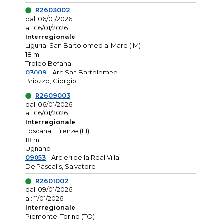
R2603002
dal: 06/01/2026
al: 06/01/2026
Interregionale
Liguria: San Bartolomeo al Mare (IM)
18 m
Trofeo Befana
03009
- Arc.San Bartolomeo
Briozzo, Giorgio
R2609003
dal: 06/01/2026
al: 06/01/2026
Interregionale
Toscana: Firenze (FI)
18 m
Ugnano
09053
- Arcieri della Real Villa
De Pascalis, Salvatore
R2601002
dal: 09/01/2026
al: 11/01/2026
Interregionale
Piemonte: Torino (TO)