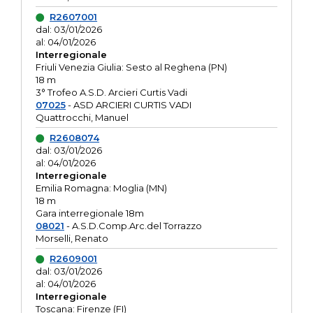
R2607001
dal: 03/01/2026
al: 04/01/2026
Interregionale
Friuli Venezia Giulia: Sesto al Reghena (PN)
18 m
3° Trofeo A.S.D. Arcieri Curtis Vadi
07025
- ASD ARCIERI CURTIS VADI
Quattrocchi, Manuel
R2608074
dal: 03/01/2026
al: 04/01/2026
Interregionale
Emilia Romagna: Moglia (MN)
18 m
Gara interregionale 18m
08021
- A.S.D.Comp.Arc.del Torrazzo
Morselli, Renato
R2609001
dal: 03/01/2026
al: 04/01/2026
Interregionale
Toscana: Firenze (FI)