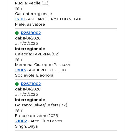
Puglia: Veglie (LE)
18 m
Gara Interregionale
16101
- ASD ARCHERY CLUB VEGLIE
Mele, Salvatore
R2618002
dal: 11/01/2026
al: 11/01/2026
Interregionale
Calabria: TAVERNA (CZ)
18 m
Memorial Giuseppe Pascuzzi
18013
- ARCIERI CLUB LIDO
Socievole, Eleonora
R2621002
dal: 11/01/2026
al: 11/01/2026
Interregionale
Bolzano: Laives/Leifers (BZ)
18 m
Frecce d’inverno 2026
21002
- Arco Club Laives
Singh, Daya