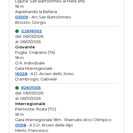
Liguria: San Bartolomeo al Mare (IM)
18 m
Aspettando la Befana
03009
- Arc.San Bartolomeo
Briozzo, Giorgio
G2616002
dal: 06/01/2026
al: 06/01/2026
Giovanile
Puglia: Crispiano (TA)
18 m
O.R. Individuale
Gara Interregionale
16028
- A.D. Arcieri dello Jonio
D'ambrogio, Gabriele
R2601005
dal: 06/01/2026
al: 06/01/2026
Interregionale
Piemonte: Rosta (TO)
18 m
Gara Interregionale 18m - Riservato Arco Olimpico
01018
- A.S.D. Arcieri delle Alpi
Merlo, Francesco