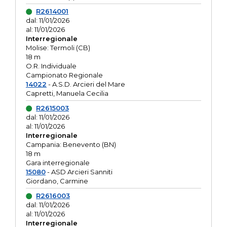
R2614001
dal: 11/01/2026
al: 11/01/2026
Interregionale
Molise: Termoli (CB)
18 m
O.R. Individuale
Campionato Regionale
14022
- A.S.D. Arcieri del Mare
Capretti, Manuela Cecilia
R2615003
dal: 11/01/2026
al: 11/01/2026
Interregionale
Campania: Benevento (BN)
18 m
Gara interregionale
15080
- ASD Arcieri Sanniti
Giordano, Carmine
R2616003
dal: 11/01/2026
al: 11/01/2026
Interregionale