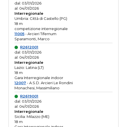
dal: 03/01/2026
al: 04/01/2026
Interregionale
Umbria: Città di Castello (PG)
18 m
competizione interregionale
11005
- Arcieri Tifernum
Sparamonti, Marco
R2612001
dal: 03/01/2026
al: 04/01/2026
Interregionale
Lazio: Latina (LT)
18 m
Gara Interregionale indoor
12007
- A.S.D. Arcieri Le Rondini
Monachesi, Massimiliano
R2619001
dal: 03/01/2026
al: 04/01/2026
Interregionale
Sicilia: Milazzo (ME)
18 m
Gara Interregionale indoor