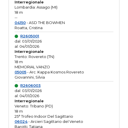
Interregionale
Lombardia: Assago (MI)
18 m
--
04150
- ASD THE BOWMEN
Roatta, Cristina
R2605001
dal: 03/01/2026
al: 04/01/2026
Interregionale
Trento: Rovereto (TN)
18 m
MEMORIAL VANZO
05005
- Arc. Kappa Kosmos Rovereto
Giovannini, Silvia
R2606003
dal: 03/01/2026
al: 04/01/2026
Interregionale
Veneto: Tribano (PD)
18 m
25° Trofeo Indoor Del Sagittario
06024
- Arcieri Sagittario del Veneto
Barotti, Tatiana