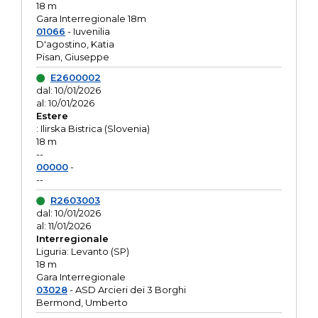
18 m
Gara Interregionale 18m
01066
- Iuvenilia
D'agostino, Katia
Pisan, Giuseppe
E2600002
dal: 10/01/2026
al: 10/01/2026
Estere
: Ilirska Bistrica (Slovenia)
18 m
--
00000
-
--
R2603003
dal: 10/01/2026
al: 11/01/2026
Interregionale
Liguria: Levanto (SP)
18 m
Gara Interregionale
03028
- ASD Arcieri dei 3 Borghi
Bermond, Umberto