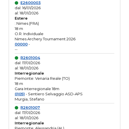
E2600003
dal: 16/01/2026
al: 18/01/2026
Estere
: Nimes (FRA)
18 m
O.R. Individuale
Nimes Archery Tournament 2026
00000
-
--
R2601004
dal: 17/01/2026
al: 18/01/2026
Interregionale
Piemonte: Venaria Reale (TO)
18 m
Gara Interregionale 18m
01051
- Sentiero Selvaggio ASD-APS
Murgia, Stefano
R2601007
dal: 17/01/2026
al: 18/01/2026
Interregionale
Piemonte: Alessandria (AL)