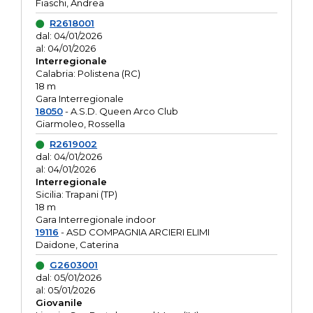
Fiaschi, Andrea
R2618001
dal: 04/01/2026
al: 04/01/2026
Interregionale
Calabria: Polistena (RC)
18 m
Gara Interregionale
18050
- A.S.D. Queen Arco Club
Giarmoleo, Rossella
R2619002
dal: 04/01/2026
al: 04/01/2026
Interregionale
Sicilia: Trapani (TP)
18 m
Gara Interregionale indoor
19116
- ASD COMPAGNIA ARCIERI ELIMI
Daidone, Caterina
G2603001
dal: 05/01/2026
al: 05/01/2026
Giovanile