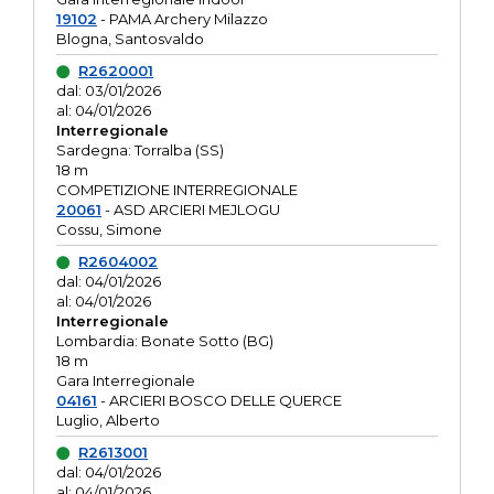
19102
- PAMA Archery Milazzo
Blogna, Santosvaldo
R2620001
dal: 03/01/2026
al: 04/01/2026
Interregionale
Sardegna: Torralba (SS)
18 m
COMPETIZIONE INTERREGIONALE
20061
- ASD ARCIERI MEJLOGU
Cossu, Simone
R2604002
dal: 04/01/2026
al: 04/01/2026
Interregionale
Lombardia: Bonate Sotto (BG)
18 m
Gara Interregionale
04161
- ARCIERI BOSCO DELLE QUERCE
Luglio, Alberto
R2613001
dal: 04/01/2026
al: 04/01/2026