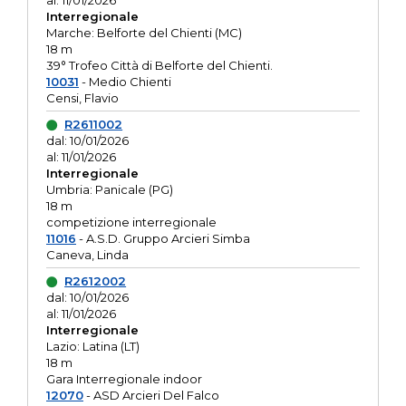
al: 11/01/2026
Interregionale
Marche: Belforte del Chienti (MC)
18 m
39° Trofeo Città di Belforte del Chienti.
10031
- Medio Chienti
Censi, Flavio
R2611002
dal: 10/01/2026
al: 11/01/2026
Interregionale
Umbria: Panicale (PG)
18 m
competizione interregionale
11016
- A.S.D. Gruppo Arcieri Simba
Caneva, Linda
R2612002
dal: 10/01/2026
al: 11/01/2026
Interregionale
Lazio: Latina (LT)
18 m
Gara Interregionale indoor
12070
- ASD Arcieri Del Falco