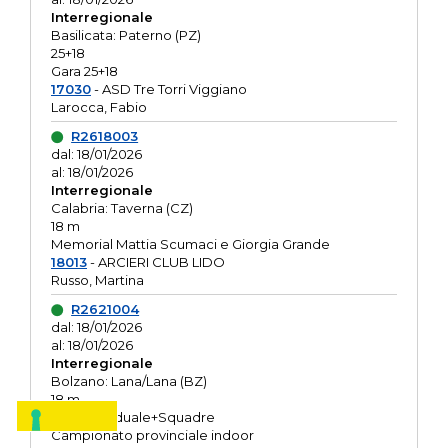
Interregionale
Basilicata: Paterno (PZ)
25+18
Gara 25+18
17030
- ASD Tre Torri Viggiano
Larocca, Fabio
R2618003
dal: 18/01/2026
al: 18/01/2026
Interregionale
Calabria: Taverna (CZ)
18 m
Memorial Mattia Scumaci e Giorgia Grande
18013
- ARCIERI CLUB LIDO
Russo, Martina
R2621004
dal: 18/01/2026
al: 18/01/2026
Interregionale
Bolzano: Lana/Lana (BZ)
18 m
O.R. Individuale+Squadre
Campionato provinciale indoor