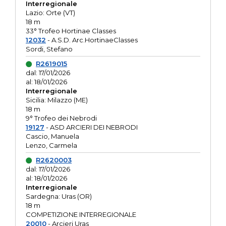
Interregionale
Lazio: Orte (VT)
18 m
33° Trofeo Hortinae Classes
12032
- A.S.D. Arc.HortinaeClasses
Sordi, Stefano
R2619015
dal: 17/01/2026
al: 18/01/2026
Interregionale
Sicilia: Milazzo (ME)
18 m
9° Trofeo dei Nebrodi
19127
- ASD ARCIERI DEI NEBRODI
Cascio, Manuela
Lenzo, Carmela
R2620003
dal: 17/01/2026
al: 18/01/2026
Interregionale
Sardegna: Uras (OR)
18 m
COMPETIZIONE INTERREGIONALE
20010
- Arcieri Uras