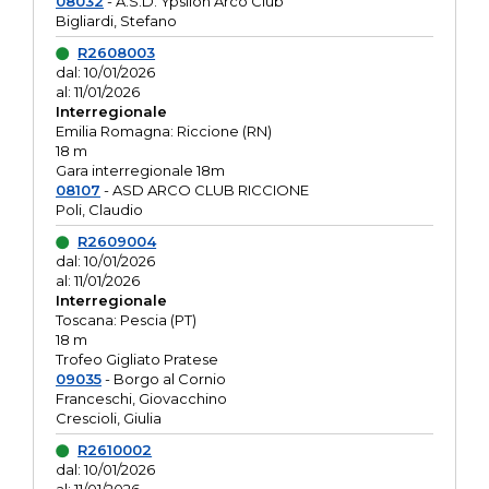
08032
- A.S.D. Ypsilon Arco Club
Bigliardi, Stefano
R2608003
dal: 10/01/2026
al: 11/01/2026
Interregionale
Emilia Romagna: Riccione (RN)
18 m
Gara interregionale 18m
08107
- ASD ARCO CLUB RICCIONE
Poli, Claudio
R2609004
dal: 10/01/2026
al: 11/01/2026
Interregionale
Toscana: Pescia (PT)
18 m
Trofeo Gigliato Pratese
09035
- Borgo al Cornio
Franceschi, Giovacchino
Crescioli, Giulia
R2610002
dal: 10/01/2026