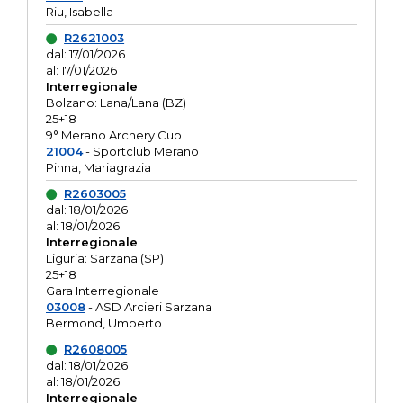
Riu, Isabella
R2621003
dal: 17/01/2026
al: 17/01/2026
Interregionale
Bolzano: Lana/Lana (BZ)
25+18
9° Merano Archery Cup
21004
- Sportclub Merano
Pinna, Mariagrazia
R2603005
dal: 18/01/2026
al: 18/01/2026
Interregionale
Liguria: Sarzana (SP)
25+18
Gara Interregionale
03008
- ASD Arcieri Sarzana
Bermond, Umberto
R2608005
dal: 18/01/2026
al: 18/01/2026
Interregionale