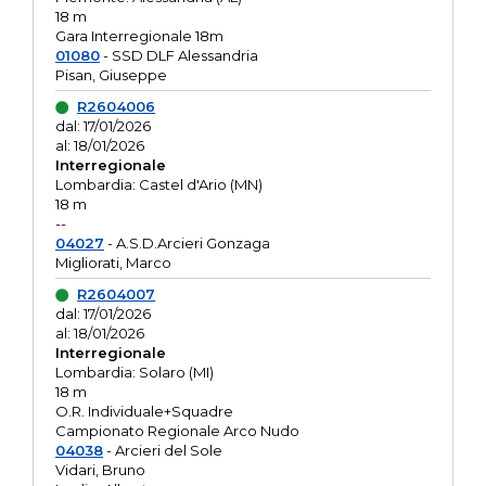
18 m
Gara Interregionale 18m
01080
- SSD DLF Alessandria
Pisan, Giuseppe
R2604006
dal: 17/01/2026
al: 18/01/2026
Interregionale
Lombardia: Castel d'Ario (MN)
18 m
--
04027
- A.S.D.Arcieri Gonzaga
Migliorati, Marco
R2604007
dal: 17/01/2026
al: 18/01/2026
Interregionale
Lombardia: Solaro (MI)
18 m
O.R. Individuale+Squadre
Campionato Regionale Arco Nudo
04038
- Arcieri del Sole
Vidari, Bruno