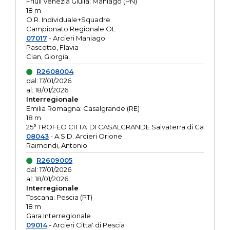
Friuli Venezia Giulia: Maniago (PN)
18 m
O.R. Individuale+Squadre
Campionato Regionale OL
07017
- Arcieri Maniago
Pascotto, Flavia
Cian, Giorgia
R2608004
dal: 17/01/2026
al: 18/01/2026
Interregionale
Emilia Romagna: Casalgrande (RE)
18 m
25° TROFEO CITTA' DI CASALGRANDE Salvaterra di Ca
08043
- A.S.D. Arcieri Orione
Raimondi, Antonio
R2609005
dal: 17/01/2026
al: 18/01/2026
Interregionale
Toscana: Pescia (PT)
18 m
Gara Interregionale
09014
- Arcieri Citta' di Pescia