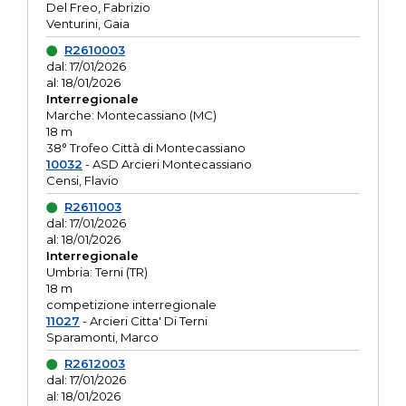
Del Freo, Fabrizio
Venturini, Gaia
R2610003
dal: 17/01/2026
al: 18/01/2026
Interregionale
Marche: Montecassiano (MC)
18 m
38° Trofeo Città di Montecassiano
10032
- ASD Arcieri Montecassiano
Censi, Flavio
R2611003
dal: 17/01/2026
al: 18/01/2026
Interregionale
Umbria: Terni (TR)
18 m
competizione interregionale
11027
- Arcieri Citta' Di Terni
Sparamonti, Marco
R2612003
dal: 17/01/2026
al: 18/01/2026