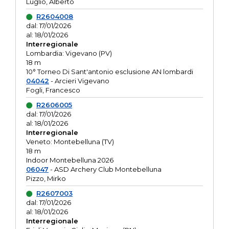
Luglio, Alberto
R2604008
dal: 17/01/2026
al: 18/01/2026
Interregionale
Lombardia: Vigevano (PV)
18 m
10° Torneo Di Sant'antonio esclusione AN lombardi
04042
- Arcieri Vigevano
Fogli, Francesco
R2606005
dal: 17/01/2026
al: 18/01/2026
Interregionale
Veneto: Montebelluna (TV)
18 m
Indoor Montebelluna 2026
06047
- ASD Archery Club Montebelluna
Pizzo, Mirko
R2607003
dal: 17/01/2026
al: 18/01/2026
Interregionale