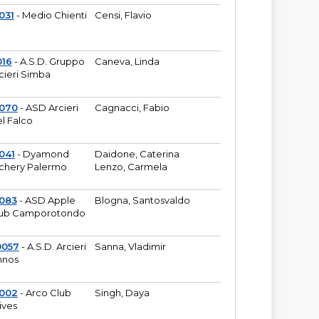
031
- Medio Chienti
Censi, Flavio
016
- A.S.D. Gruppo
Caneva, Linda
cieri Simba
2070
- ASD Arcieri
Cagnacci, Fabio
l Falco
041
- Dyamond
Daidone, Caterina
chery Palermo
Lenzo, Carmela
083
- ASD Apple
Blogna, Santosvaldo
ub Camporotondo
0057
- A.S.D. Arcieri
Sanna, Vladimir
hnos
1002
- Arco Club
Singh, Daya
ives