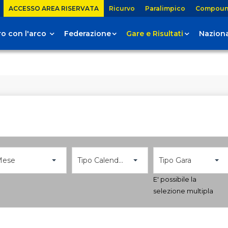
ACCESSO AREA RISERVATA
Ricurvo
Paralimpico
Compou
tiro con l'arco
Federazione
Gare e Risultati
Naziona
Mese
Tipo Calendario
Tipo Gara
E' possibile la
selezione multipla