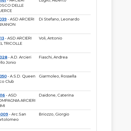
161
- ARCIERI
Luglio, Alberto
OSCO DELLE
UERCE
039
- ASD ARCIERI
Di Stefano, Leonardo
NXANON
113
- ASD ARCIERI
Voli, Antonio
L TRICOLLE
6028
- A.D. Arcieri
Fiaschi, Andrea
llo Jonio
050
- A.S.D. Queen
Giarmoleo, Rossella
co Club
116
- ASD
Daidone, Caterina
MPAGNIA ARCIERI
IMI
3009
- Arc.San
Briozzo, Giorgio
rtolomeo