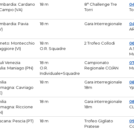
mbardia: Cardano
18 m
8° Challenge Tre
0
 Campo (VA)
Torri
To
mbardia: Pavia
18 m
Gara Interregionale
04
V)
AR
neto: Montecchio
18 m
2 Trofeo Collodi
0
ggiore (VI)
O.R. Squadre
A.
Ma
iuli Venezia
18 m
Campionato
0
ulia: Maniago (PN)
O.R.
Regionale CO/AN
M
Individuale+Squadre
ilia
18 m
Gara interregionale
0
magna: Cavriago
18m
Yp
E)
ilia
18 m
Gara interregionale
0
magna: Riccione
18m
CL
N)
scana: Pescia (PT)
18 m
Trofeo Gigliato
0
Pratese
Co