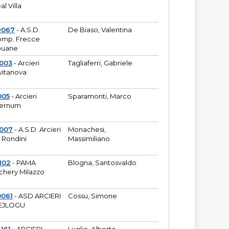
al Villa
9067
- A.S.D.
De Biaso, Valentina
mp. Frecce
puane
003
- Arcieri
Tagliaferri, Gabriele
vitanova
005
- Arcieri
Sparamonti, Marco
fernum
2007
- A.S.D. Arcieri
Monachesi,
 Rondini
Massimiliano
102
- PAMA
Blogna, Santosvaldo
chery Milazzo
0061
- ASD ARCIERI
Cossu, Simone
EJLOGU