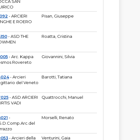
OCCA SAN
UIRICO
1092
- ARCIERI
Pisan, Giuseppe
ANGHE E ROERO
150
- ASD THE
Roatta, Cristina
OWMEN
5005
- Arc. Kappa
Giovannini, Silvia
smos Rovereto
6024
- Arcieri
Barotti, Tatiana
gittario del Veneto
7025
- ASD ARCIERI
Quattrocchi, Manuel
RTIS VADI
8021
-
Morselli, Renato
S.D.Comp.Arc.del
rrazzo
9053
- Arcieri della
Venturini, Gaia