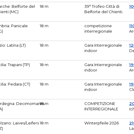
rche: Belforte del
18 m
39° Trofeo Città di
10
ienti (MC)
Belforte del Chienti.
bria: Panicale
18 m
competizione
11
G)
interregionale
Ar
zio: Latina (LT)
18 m
Gara Interregionale
1
indoor
De
cilia: Trapani (TP)
18 m
Gara Interregionale
19
indoor
Ar
cilia: Pedara (CT)
18 m
Gara Interregionale
19
indoor
Cl
rdegna: Decimomannu
18 m
COMPETIZIONE
2
A)
INTERREGIONALE
Ic
lzano: Laives/Leifers
18 m
Winterpfeile 2026
2
Z)
La