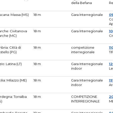
della Befana
Re
scana: Massa (MS)
18 m
Gara Interregionale
0
Co
A
rche: Civitanova
18 m
Gara Interregionale
10
rche (MC)
Ci
bria: Città di
18 m
competizione
11
stello (PG)
interregionale
Ti
zio: Latina (LT)
18 m
Gara Interregionale
1
indoor
Le
cilia: Milazzo (ME)
18 m
Gara Interregionale
19
indoor
Ar
rdegna: Torralba
18 m
COMPETIZIONE
2
S)
INTERREGIONALE
M