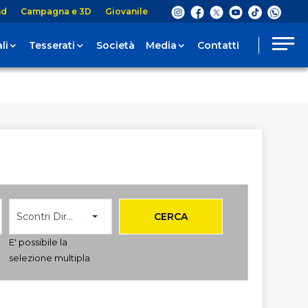
nd
Campagna e 3D
Giovanile
li
Tesserati
Società
Media
Contatti
Scontri Diretti
CERCA
E' possibile la
selezione multipla