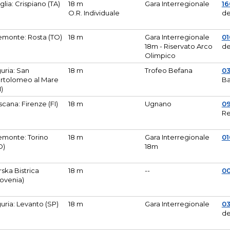
glia: Crispiano (TA)
18 m
Gara Interregionale
1
O.R. Individuale
de
emonte: Rosta (TO)
18 m
Gara Interregionale
01
18m - Riservato Arco
de
Olimpico
guria: San
18 m
Trofeo Befana
0
rtolomeo al Mare
Ba
M)
scana: Firenze (FI)
18 m
Ugnano
0
Re
emonte: Torino
18 m
Gara Interregionale
0
O)
18m
lirska Bistrica
18 m
--
0
lovenia)
guria: Levanto (SP)
18 m
Gara Interregionale
0
de