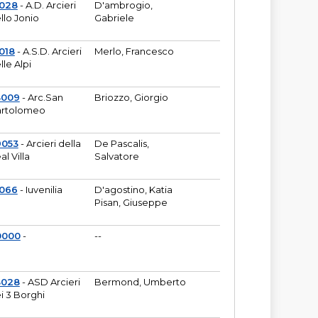
6028
- A.D. Arcieri
D'ambrogio,
llo Jonio
Gabriele
018
- A.S.D. Arcieri
Merlo, Francesco
lle Alpi
3009
- Arc.San
Briozzo, Giorgio
rtolomeo
9053
- Arcieri della
De Pascalis,
al Villa
Salvatore
1066
- Iuvenilia
D'agostino, Katia
Pisan, Giuseppe
0000
-
--
3028
- ASD Arcieri
Bermond, Umberto
i 3 Borghi