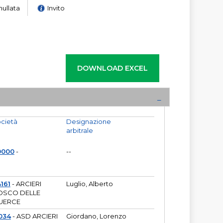
nullata
Invito
cietà
Designazione
arbitrale
0000
-
--
161
- ARCIERI
Luglio, Alberto
OSCO DELLE
UERCE
034
- ASD ARCIERI
Giordano, Lorenzo