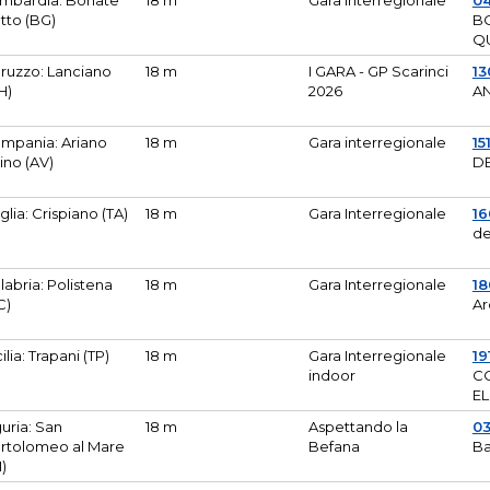
mbardia: Bonate
18 m
Gara Interregionale
04
tto (BG)
B
Q
ruzzo: Lanciano
18 m
I GARA - GP Scarinci
13
H)
2026
A
mpania: Ariano
18 m
Gara interregionale
15
pino (AV)
DE
glia: Crispiano (TA)
18 m
Gara Interregionale
1
de
labria: Polistena
18 m
Gara Interregionale
18
C)
Ar
cilia: Trapani (TP)
18 m
Gara Interregionale
19
indoor
CO
EL
guria: San
18 m
Aspettando la
0
rtolomeo al Mare
Befana
Ba
M)