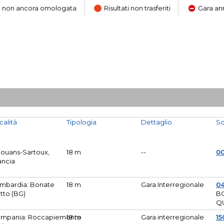
ara non ancora omologata
Risultati non trasferiti
Gara an
calità
Tipologia
Dettaglio
So
Mouans-Sartoux,
18 m
--
0
ancia
mbardia: Bonate
18 m
Gara Interregionale
04
tto (BG)
B
Q
mpania: Roccapiemonte
18 m
Gara interregionale
15