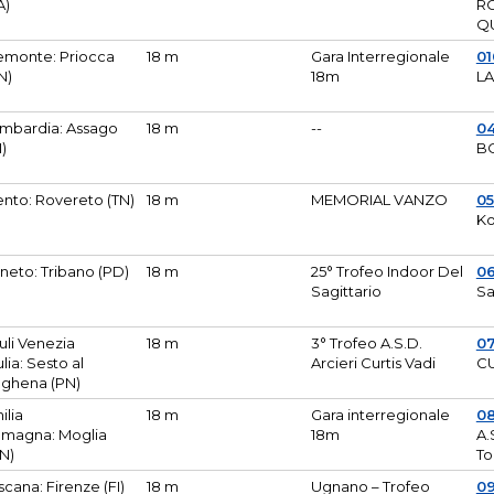
A)
R
Q
emonte: Priocca
18 m
Gara Interregionale
0
N)
18m
L
mbardia: Assago
18 m
--
04
I)
B
ento: Rovereto (TN)
18 m
MEMORIAL VANZO
0
Ko
neto: Tribano (PD)
18 m
25° Trofeo Indoor Del
0
Sagittario
Sa
iuli Venezia
18 m
3° Trofeo A.S.D.
0
ulia: Sesto al
Arcieri Curtis Vadi
CU
ghena (PN)
ilia
18 m
Gara interregionale
0
magna: Moglia
18m
A.
N)
To
scana: Firenze (FI)
18 m
Ugnano – Trofeo
0