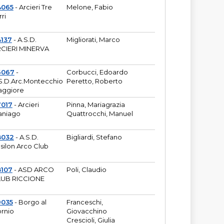
4065
- Arcieri Tre
Melone, Fabio
rri
137
- A.S.D.
Migliorati, Marco
CIERI MINERVA
6067
-
Corbucci, Edoardo
S.D.Arc.Montecchio
Peretto, Roberto
ggiore
7017
- Arcieri
Pinna, Mariagrazia
aniago
Quattrocchi, Manuel
8032
- A.S.D.
Bigliardi, Stefano
silon Arco Club
8107
- ASD ARCO
Poli, Claudio
UB RICCIONE
9035
- Borgo al
Franceschi,
rnio
Giovacchino
Crescioli, Giulia