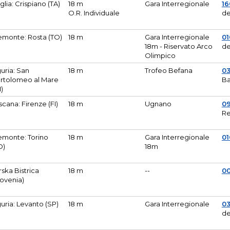
glia: Crispiano (TA)
18 m
Gara Interregionale
1
O.R. Individuale
de
emonte: Rosta (TO)
18 m
Gara Interregionale
01
18m - Riservato Arco
de
Olimpico
guria: San
18 m
Trofeo Befana
0
rtolomeo al Mare
Ba
M)
scana: Firenze (FI)
18 m
Ugnano
0
Re
emonte: Torino
18 m
Gara Interregionale
0
O)
18m
lirska Bistrica
18 m
--
0
lovenia)
guria: Levanto (SP)
18 m
Gara Interregionale
0
de