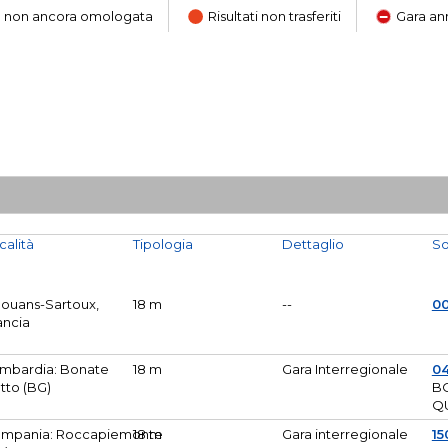
ara non ancora omologata
Risultati non trasferiti
Gara an
calità
Tipologia
Dettaglio
So
Mouans-Sartoux,
18 m
--
0
ancia
mbardia: Bonate
18 m
Gara Interregionale
04
tto (BG)
B
Q
mpania: Roccapiemonte
18 m
Gara interregionale
15