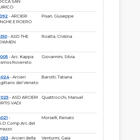
OCCA SAN
UIRICO
1092
- ARCIERI
Pisan, Giuseppe
ANGHE E ROERO
150
- ASD THE
Roatta, Cristina
OWMEN
5005
- Arc. Kappa
Giovannini, Silvia
smos Rovereto
6024
- Arcieri
Barotti, Tatiana
gittario del Veneto
7025
- ASD ARCIERI
Quattrocchi, Manuel
RTIS VADI
8021
-
Morselli, Renato
S.D.Comp.Arc.del
rrazzo
9053
- Arcieri della
Venturini, Gaia