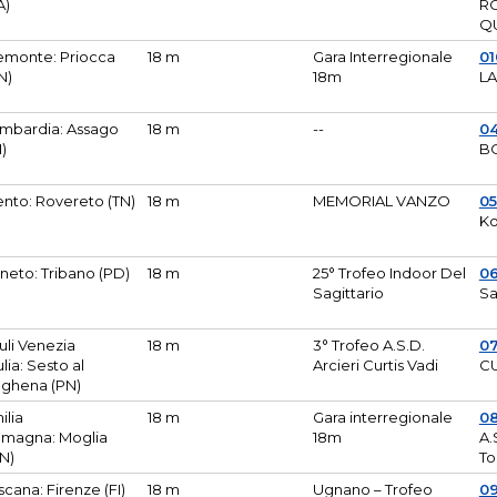
A)
R
Q
emonte: Priocca
18 m
Gara Interregionale
0
N)
18m
L
mbardia: Assago
18 m
--
04
I)
B
ento: Rovereto (TN)
18 m
MEMORIAL VANZO
0
Ko
neto: Tribano (PD)
18 m
25° Trofeo Indoor Del
0
Sagittario
Sa
iuli Venezia
18 m
3° Trofeo A.S.D.
0
ulia: Sesto al
Arcieri Curtis Vadi
CU
ghena (PN)
ilia
18 m
Gara interregionale
0
magna: Moglia
18m
A.
N)
To
scana: Firenze (FI)
18 m
Ugnano – Trofeo
0