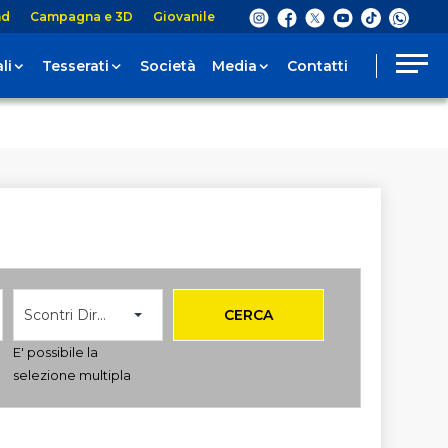
nd
Campagna e 3D
Giovanile
li
Tesserati
Società
Media
Contatti
Scontri Diretti
CERCA
E' possibile la
selezione multipla