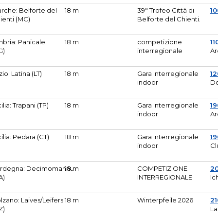
rche: Belforte del
18 m
39° Trofeo Città di
10
ienti (MC)
Belforte del Chienti.
bria: Panicale
18 m
competizione
11
G)
interregionale
Ar
zio: Latina (LT)
18 m
Gara Interregionale
1
indoor
De
cilia: Trapani (TP)
18 m
Gara Interregionale
19
indoor
Ar
cilia: Pedara (CT)
18 m
Gara Interregionale
19
indoor
Cl
rdegna: Decimomannu
18 m
COMPETIZIONE
2
A)
INTERREGIONALE
Ic
lzano: Laives/Leifers
18 m
Winterpfeile 2026
2
Z)
La