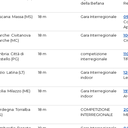
della Befana
Re
scana: Massa (MS)
18 m
Gara Interregionale
0
Co
A
rche: Civitanova
18 m
Gara Interregionale
10
rche (MC)
Ci
bria: Città di
18 m
competizione
11
stello (PG)
interregionale
Ti
zio: Latina (LT)
18 m
Gara Interregionale
1
indoor
Le
cilia: Milazzo (ME)
18 m
Gara Interregionale
19
indoor
Ar
rdegna: Torralba
18 m
COMPETIZIONE
2
S)
INTERREGIONALE
M