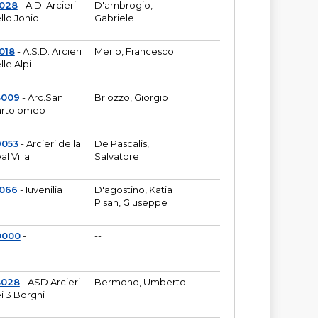
6028
- A.D. Arcieri
D'ambrogio,
llo Jonio
Gabriele
018
- A.S.D. Arcieri
Merlo, Francesco
lle Alpi
3009
- Arc.San
Briozzo, Giorgio
rtolomeo
9053
- Arcieri della
De Pascalis,
al Villa
Salvatore
1066
- Iuvenilia
D'agostino, Katia
Pisan, Giuseppe
0000
-
--
3028
- ASD Arcieri
Bermond, Umberto
i 3 Borghi