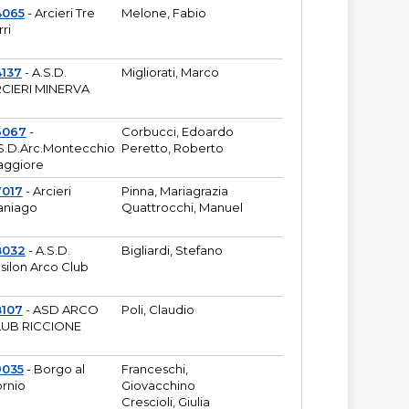
4065
- Arcieri Tre
Melone, Fabio
rri
137
- A.S.D.
Migliorati, Marco
CIERI MINERVA
6067
-
Corbucci, Edoardo
S.D.Arc.Montecchio
Peretto, Roberto
ggiore
7017
- Arcieri
Pinna, Mariagrazia
aniago
Quattrocchi, Manuel
8032
- A.S.D.
Bigliardi, Stefano
silon Arco Club
8107
- ASD ARCO
Poli, Claudio
UB RICCIONE
9035
- Borgo al
Franceschi,
rnio
Giovacchino
Crescioli, Giulia