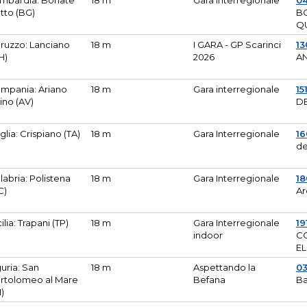
mbardia: Bonate
18 m
Gara Interregionale
04
tto (BG)
B
Q
ruzzo: Lanciano
18 m
I GARA - GP Scarinci
13
H)
2026
A
mpania: Ariano
18 m
Gara interregionale
15
pino (AV)
DE
glia: Crispiano (TA)
18 m
Gara Interregionale
1
de
labria: Polistena
18 m
Gara Interregionale
18
C)
Ar
cilia: Trapani (TP)
18 m
Gara Interregionale
19
indoor
CO
EL
guria: San
18 m
Aspettando la
0
rtolomeo al Mare
Befana
Ba
M)