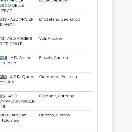
161
- ARCIERI
Luglio, Alberto
OSCO DELLE
UERCE
039
- ASD ARCIERI
Di Stefano, Leonardo
NXANON
113
- ASD ARCIERI
Voli, Antonio
L TRICOLLE
6028
- A.D. Arcieri
Fiaschi, Andrea
llo Jonio
050
- A.S.D. Queen
Giarmoleo, Rossella
co Club
116
- ASD
Daidone, Caterina
MPAGNIA ARCIERI
IMI
3009
- Arc.San
Briozzo, Giorgio
rtolomeo