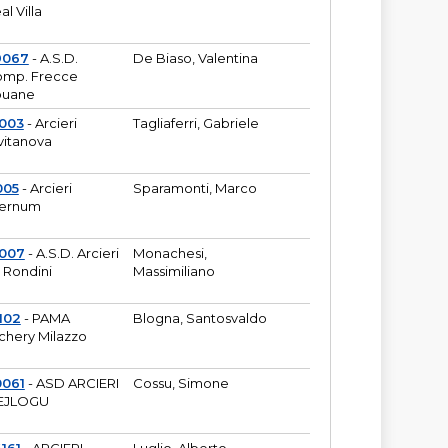
al Villa
9067
- A.S.D.
De Biaso, Valentina
mp. Frecce
puane
003
- Arcieri
Tagliaferri, Gabriele
vitanova
005
- Arcieri
Sparamonti, Marco
fernum
2007
- A.S.D. Arcieri
Monachesi,
 Rondini
Massimiliano
102
- PAMA
Blogna, Santosvaldo
chery Milazzo
0061
- ASD ARCIERI
Cossu, Simone
EJLOGU