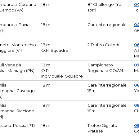
mbardia: Cardano
18 m
8° Challenge Tre
0
 Campo (VA)
Torri
To
mbardia: Pavia
18 m
Gara Interregionale
04
V)
AR
neto: Montecchio
18 m
2 Trofeo Collodi
0
ggiore (VI)
O.R. Squadre
A.
Ma
iuli Venezia
18 m
Campionato
0
ulia: Maniago (PN)
O.R.
Regionale CO/AN
M
Individuale+Squadre
ilia
18 m
Gara interregionale
0
magna: Cavriago
18m
Yp
E)
ilia
18 m
Gara interregionale
0
magna: Riccione
18m
CL
N)
scana: Pescia (PT)
18 m
Trofeo Gigliato
0
Pratese
Co