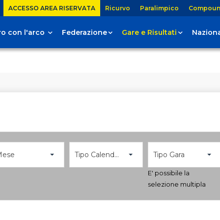
ACCESSO AREA RISERVATA
Ricurvo
Paralimpico
Compou
tiro con l'arco
Federazione
Gare e Risultati
Naziona
Mese
Tipo Calendario
Tipo Gara
E' possibile la
selezione multipla