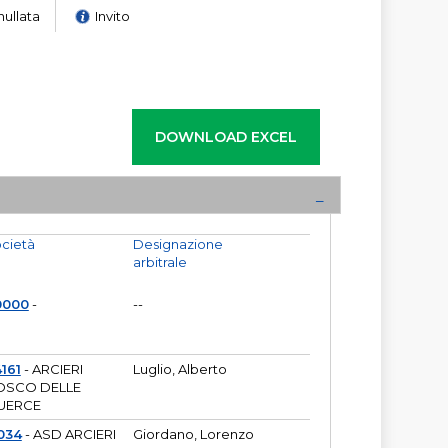
nullata
Invito
cietà
Designazione
arbitrale
0000
-
--
161
- ARCIERI
Luglio, Alberto
OSCO DELLE
UERCE
034
- ASD ARCIERI
Giordano, Lorenzo