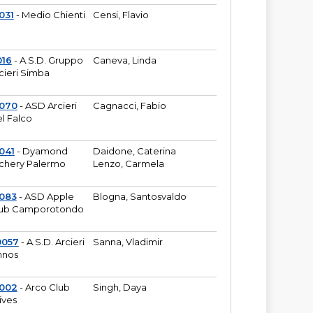
031
- Medio Chienti
Censi, Flavio
016
- A.S.D. Gruppo
Caneva, Linda
cieri Simba
2070
- ASD Arcieri
Cagnacci, Fabio
l Falco
041
- Dyamond
Daidone, Caterina
chery Palermo
Lenzo, Carmela
083
- ASD Apple
Blogna, Santosvaldo
ub Camporotondo
0057
- A.S.D. Arcieri
Sanna, Vladimir
hnos
1002
- Arco Club
Singh, Daya
ives